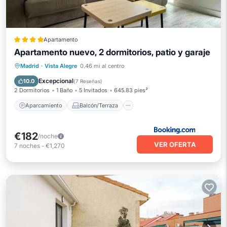
Apartamento
Apartamento nuevo, 2 dormitorios, patio y garaje
Aparcamiento
Balcón/Terraza
Madrid
·
Vista Alegre
0.46 mi al centro
Aire acondicionado
Internet
Excepcional
10.0
(
7 Reseñas
)
2 Dormitorios
1 Baño
5 Invitados
645.83 pies²
Aparcamiento
Balcón/Terraza
€182
/noche
VER OFERTA
7
noches
-
€1,270