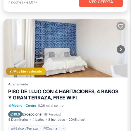
VER OFERTA
7
noches
-
€1,077
Muy bien valorado
Apartamento
PISO DE LUJO CON 4 HABITACIONES, 4 BAÑOS
Y GRAN TERRAZA, FREE WIFI
Balcón/Terraza
Cocina
Madrid
·
Centro
0.26 mi al centro
Aire acondicionado
Internet
Excepcional
10.0
(
118 Reseñas
)
4 Dormitorios
4 baños
8 Invitados
2045 pies²
Balcón/Terraza
Cocina