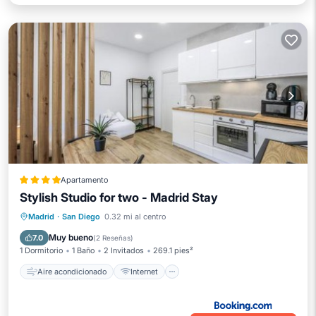
Apartamento
Stylish Studio for two - Madrid Stay
Aire acondicionado
Internet
Madrid
·
San Diego
0.32 mi al centro
Se admiten mascotas
Apto para niños
Muy bueno
7.0
(
2 Reseñas
)
1 Dormitorio
1 Baño
2 Invitados
269.1 pies²
Aire acondicionado
Internet