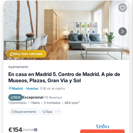
Muy bien valorado
Apartamento
En casa en Madrid 5. Centro de Madrid. A pie de
Museos, Plazas, Gran Via y Sol
Aparcamiento
Spa
Cocina
Madrid
·
Huertas
0.16 mi al centro
Aire acondicionado
Excepcional
10.0
(
119 Reseñas
)
1 Dormitorio
1 Baño
3 Invitados
484 pies²
Aparcamiento
Spa
€154
/noche