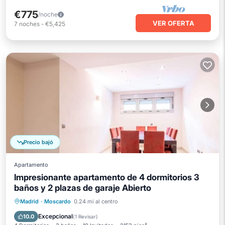
€775
/noche
VER OFERTA
7
noches
-
€5,425
Precio bajó
Apartamento
Impresionante apartamento de 4 dormitorios 3
baños y 2 plazas de garaje Abierto
Aparcamiento
Piscina
Madrid
·
Moscardo
0.24 mi al centro
Balcón/Terraza
Cocina
Excepcional
10.0
(
1 Revisar
)