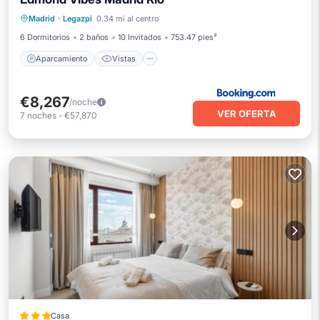
Aparcamiento
Vistas
Madrid
·
Legazpi
0.34 mi al centro
Aire acondicionado
Internet
6 Dormitorios
2 baños
10 Invitados
753.47 pies²
Aparcamiento
Vistas
€8,267
/noche
VER OFERTA
7
noches
-
€57,870
Casa