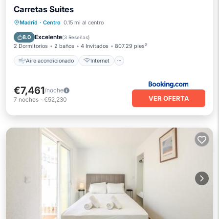
Carretas Suites
Aire acondicionado
Internet
Madrid
·
Centro
0.15 mi al centro
Apto para niños
Seguridad/Protección
Excelente
8.0
(
3 Reseñas
)
2 Dormitorios
2 baños
4 Invitados
807.29 pies²
Aire acondicionado
Internet
€7,461
/noche
VER OFERTA
7
noches
-
€52,230