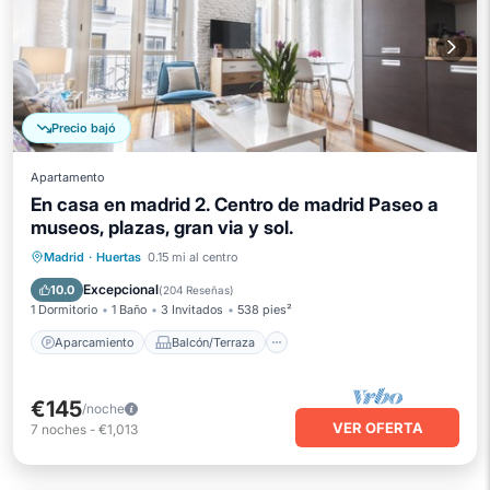
Precio bajó
Apartamento
En casa en madrid 2. Centro de madrid Paseo a
museos, plazas, gran via y sol.
Aparcamiento
Balcón/Terraza
Madrid
·
Huertas
0.15 mi al centro
Cocina
Aire acondicionado
Excepcional
10.0
(
204 Reseñas
)
1 Dormitorio
1 Baño
3 Invitados
538 pies²
Aparcamiento
Balcón/Terraza
€145
/noche
VER OFERTA
7
noches
-
€1,013