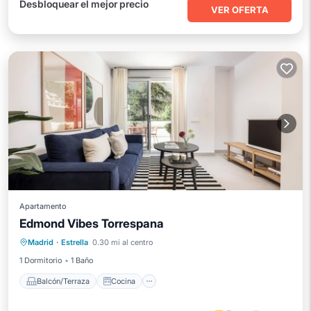
Desbloquear el mejor precio
VER OFERTA
Apartamento
Edmond Vibes Torrespana
Balcón/Terraza
Cocina
Madrid
·
Estrella
0.30 mi al centro
Aire acondicionado
Internet
1 Dormitorio
1 Baño
Balcón/Terraza
Cocina