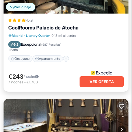
Precio bajó
Hotel
CoolRooms Palacio de Atocha
Desayuno
Aparcamiento
Piscina
Madrid
·
Literary Quarter
0.18 mi al centro
Balcón/Terraza
Excepcional
9.8
(
987 Reseñas
)
1 Baño
Desayuno
Aparcamiento
€243
/noche
VER OFERTA
7
noches
-
€1,703