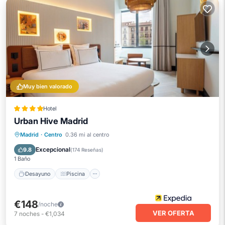
Muy bien valorado
Hotel
Urban Hive Madrid
Desayuno
Piscina
Balcón/Terraza
Madrid
·
Centro
0.36 mi al centro
Cocina
Excepcional
9.8
(
174 Reseñas
)
1 Baño
Desayuno
Piscina
€148
/noche
VER OFERTA
7
noches
-
€1,034