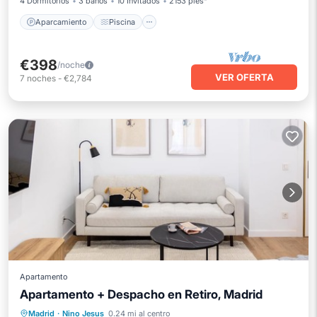
4 Dormitorios
3 baños
10 Invitados
2153 pies²
Aparcamiento
Piscina
€398
/noche
VER OFERTA
7
noches
-
€2,784
Apartamento
Apartamento + Despacho en Retiro, Madrid
Piscina
Balcón/Terraza
Cocina
Madrid
·
Nino Jesus
0.24 mi al centro