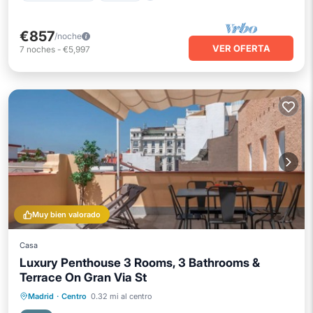
€857
/noche
VER OFERTA
7
noches
-
€5,997
Muy bien valorado
Casa
Luxury Penthouse 3 Rooms, 3 Bathrooms &
Terrace On Gran Via St
Balcón/Terraza
Cocina
Madrid
·
Centro
0.32 mi al centro