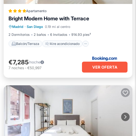
Apartamento
Bright Modern Home with Terrace
Balcón/Terraza
Aire acondicionado
Madrid
·
San Diego
0.19 mi al centro
Internet
Se admiten mascotas
2 Dormitorios
2 baños
6 Invitados
914.93 pies²
Balcón/Terraza
Aire acondicionado
€7,285
/noche
VER OFERTA
7
noches
-
€50,997