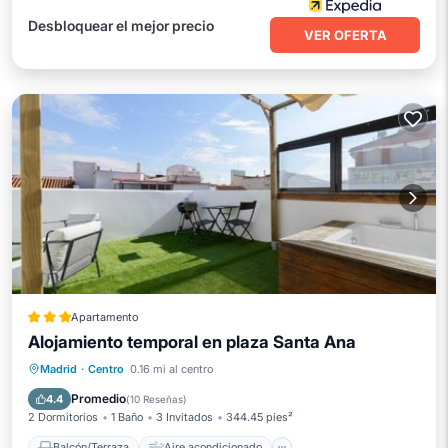
Desbloquear el mejor precio
VER OFERTA
Apartamento
Alojamiento temporal en plaza Santa Ana
Balcón/Terraza
Aire acondicionado
Madrid
·
Centro
0.16 mi al centro
Internet
Apto para niños
Promedio
4.4
(
10 Reseñas
)
2 Dormitorios
1 Baño
3 Invitados
344.45 pies²
Balcón/Terraza
Aire acondicionado