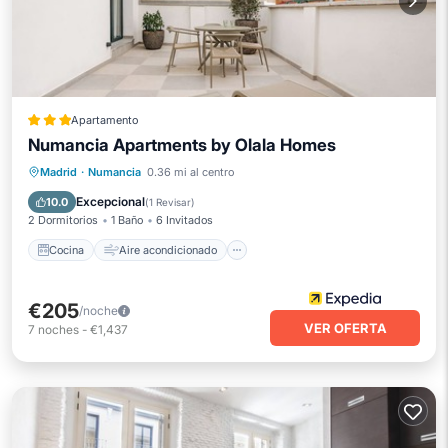
Apartamento
Numancia Apartments by Olala Homes
Cocina
Aire acondicionado
Internet
Madrid
·
Numancia
0.36 mi al centro
Apto para niños
Excepcional
10.0
(
1 Revisar
)
2 Dormitorios
1 Baño
6 Invitados
Cocina
Aire acondicionado
€205
/noche
VER OFERTA
7
noches
-
€1,437