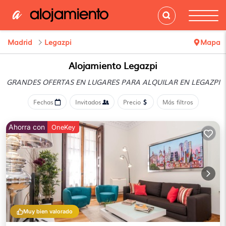
Madrid
Legazpi
Mapa
Alojamiento Legazpi
GRANDES OFERTAS EN LUGARES
PARA ALQUILAR EN LEGAZPI
Fechas
Invitados
Precio
Más filtros
Ahorra con
OneKey
Muy bien valorado