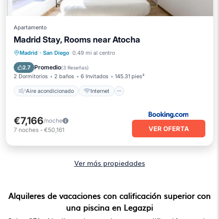
Apartamento
Madrid Stay, Rooms near Atocha
Aire acondicionado
Internet
Madrid
·
San Diego
0.49 mi al centro
Apto para niños
Seguridad/Protección
Promedio
2.7
(
3 Reseñas
)
2 Dormitorios
2 baños
6 Invitados
145.31 pies²
Aire acondicionado
Internet
€7,166
/noche
VER OFERTA
7
noches
-
€50,161
Ver más propiedades
Alquileres de vacaciones con calificación superior con
una piscina en Legazpi