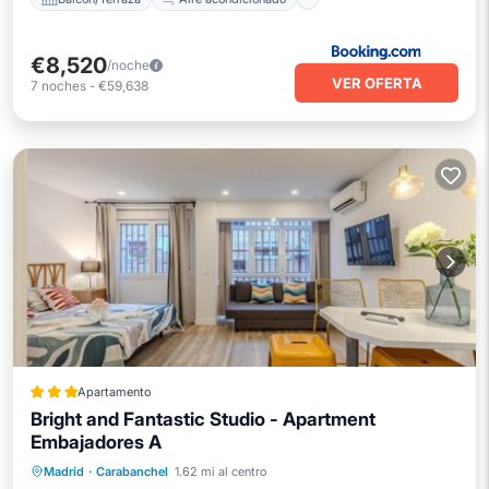
€8,520
/noche
VER OFERTA
7
noches
-
€59,638
Apartamento
Bright and Fantastic Studio - Apartment
Embajadores A
Aire acondicionado
Internet
Madrid
·
Carabanchel
1.62 mi al centro