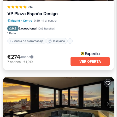
Hotel
VP Plaza España Design
Bañera de hidromasaje
Desayuno
Madrid
·
Centro
0.59 mi al centro
Aparcamiento
Piscina
Excepcional
9.8
(
1003 Reseñas
)
1 Baño
Bañera de hidromasaje
Desayuno
€274
/noche
VER OFERTA
7
noches
-
€1,919