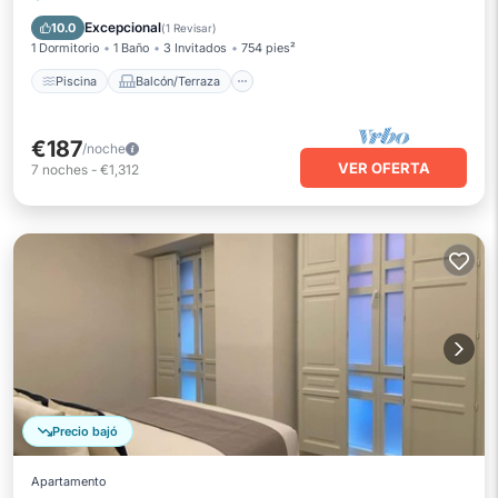
Aire acondicionado
Excepcional
10.0
(
1 Revisar
)
1 Dormitorio
1 Baño
3 Invitados
754 pies²
Piscina
Balcón/Terraza
€187
/noche
VER OFERTA
7
noches
-
€1,312
Precio bajó
Apartamento