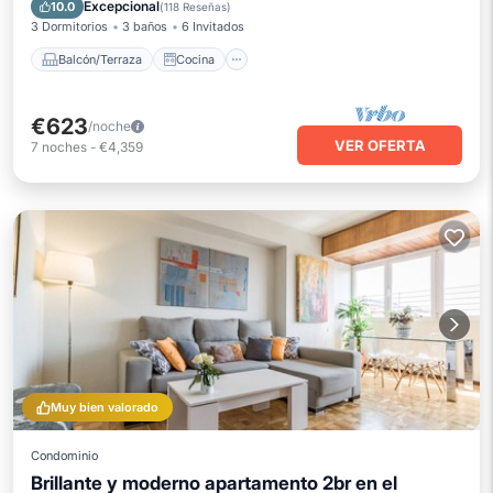
Aire acondicionado
Internet
Excepcional
10.0
(
118 Reseñas
)
3 Dormitorios
3 baños
6 Invitados
Balcón/Terraza
Cocina
€623
/noche
VER OFERTA
7
noches
-
€4,359
Muy bien valorado
Condominio
Brillante y moderno apartamento 2br en el