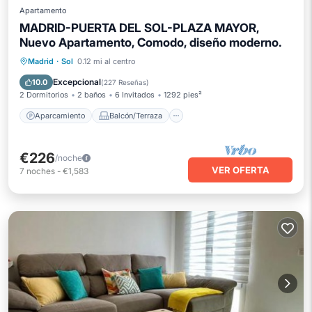
Apartamento
MADRID-PUERTA DEL SOL-PLAZA MAYOR,
Nuevo Apartamento, Comodo, diseño moderno.
Aparcamiento
Balcón/Terraza
Madrid
·
Sol
0.12 mi al centro
Cocina
Aire acondicionado
Excepcional
10.0
(
227 Reseñas
)
2 Dormitorios
2 baños
6 Invitados
1292 pies²
Aparcamiento
Balcón/Terraza
€226
/noche
VER OFERTA
7
noches
-
€1,583