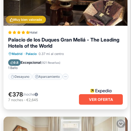
Muy bien valorado
Hotel
Palacio de los Duques Gran Meliá - The Leading
Hotels of the World
Desayuno
Aparcamiento
Piscina
Madrid
·
Palacio
0.37 mi al centro
Spa
Excepcional
9.8
(
921 Reseñas
)
1 Baño
Desayuno
Aparcamiento
€378
/noche
VER OFERTA
7
noches
-
€2,645