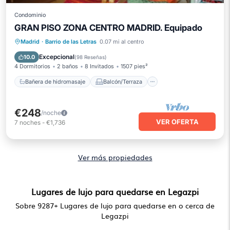
Condominio
GRAN PISO ZONA CENTRO MADRID. Equipado
Bañera de hidromasaje
Balcón/Terraza
Madrid
·
Barrio de las Letras
0.07 mi al centro
Cocina
Internet
Excepcional
10.0
(
98 Reseñas
)
4 Dormitorios
2 baños
8 Invitados
1507 pies²
Bañera de hidromasaje
Balcón/Terraza
€248
/noche
VER OFERTA
7
noches
-
€1,736
Ver más propiedades
Lugares de lujo para quedarse en Legazpi
Sobre
9287
+ Lugares de lujo para quedarse en o cerca de
Legazpi