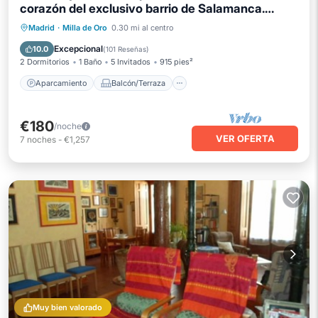
corazón del exclusivo barrio de Salamanca.
Magníficas vistas
Aparcamiento
Balcón/Terraza
Madrid
·
Milla de Oro
0.30 mi al centro
Cocina
Aire acondicionado
Excepcional
10.0
(
101 Reseñas
)
2 Dormitorios
1 Baño
5 Invitados
915 pies²
Aparcamiento
Balcón/Terraza
€180
/noche
VER OFERTA
7
noches
-
€1,257
Muy bien valorado