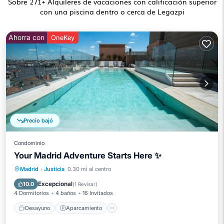
Sobre
271
+ Alquileres de vacaciones con calificación superior
con una piscina dentro o cerca de Legazpi
Ahorra con
OneKey
Precio bajó
Condominio
Your Madrid Adventure Starts Here ✨
Desayuno
Aparcamiento
Piscina
Madrid
·
Justicia
0.30 mi al centro
Balcón/Terraza
Excepcional
10.0
(
1 Revisar
)
4 Dormitorios
4 baños
16 Invitados
Desayuno
Aparcamiento