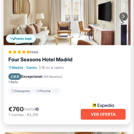
Precio bajó
Hotel
Four Seasons Hotel Madrid
Desayuno
Piscina
Spa
Madrid
·
Centro
0.18 mi al centro
Balcón/Terraza
Excepcional
9.8
(
358 Reseñas
)
1 Baño
Desayuno
Piscina
€760
/noche
VER OFERTA
7
noches
-
€5,319