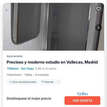
Apartamento
Precioso y moderno estudio en Vallecas, Madrid
Aire acondicionado
Internet
Madrid
·
San Diego
0.48 mi al centro
Apto para niños
Lavandería
1 Dormitorio
1 Baño
4 Invitados
Aire acondicionado
Internet
Desbloquear el mejor precio
VER OFERTA