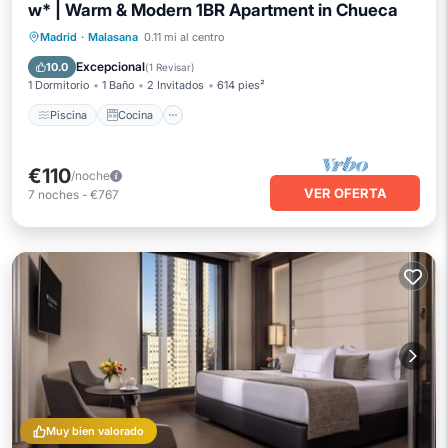
w* | Warm & Modern 1BR Apartment in Chueca
Piscina
Cocina
Internet
Madrid
·
Malasana
0.11 mi al centro
Apto para niños
Excepcional
10.0
(
1 Revisar
)
1 Dormitorio
1 Baño
2 Invitados
614 pies²
Piscina
Cocina
€110
/noche
VER OFERTA
7
noches
-
€767
Muy bien valorado