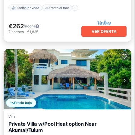
Piscina privada
Frente al mar
€262
/noche
VER OFERTA
7
noches
-
€1,835
Precio bajó
Villa
Private Villa w/Pool Heat option Near
Akumal/Tulum