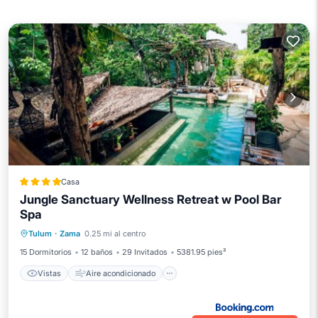
Casa
Jungle Sanctuary Wellness Retreat w Pool Bar
Spa
Vistas
Aire acondicionado
Internet
Tulum
·
Zama
0.25 mi al centro
Apto para niños
15 Dormitorios
12 baños
29 Invitados
5381.95 pies²
Vistas
Aire acondicionado