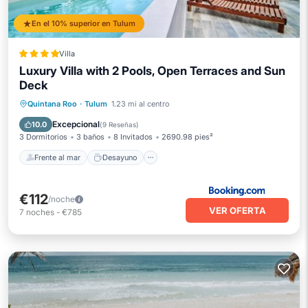
En el 10% superior en Tulum
Villa
Luxury Villa with 2 Pools, Open Terraces and Sun
Deck
Frente al mar
Desayuno
Piscina
Quintana Roo
·
Tulum
1.23 mi al centro
Vista al mar
Excepcional
10.0
(
9 Reseñas
)
3 Dormitorios
3 baños
8 Invitados
2690.98 pies²
Frente al mar
Desayuno
€112
/noche
VER OFERTA
7
noches
-
€785