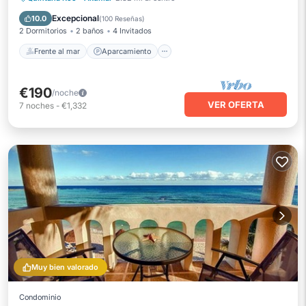
Vista al mar
Balcón/Terraza
Excepcional
10.0
(
100 Reseñas
)
2 Dormitorios
2 baños
4 Invitados
Frente al mar
Aparcamiento
€190
/noche
VER OFERTA
7
noches
-
€1,332
Muy bien valorado
Condominio