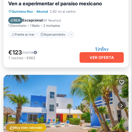
Ven a experimentar el paraíso mexicano
Frente al mar
Aparcamiento
Piscina
Quintana Roo
·
Akumal
2.82 mi al centro
Vista al mar
Excepcional
10.0
(
97 Reseñas
)
1 Dormitorio
1 Baño
2 Invitados
Frente al mar
Aparcamiento
€123
/noche
VER OFERTA
7
noches
-
€863
Muy bien valorado