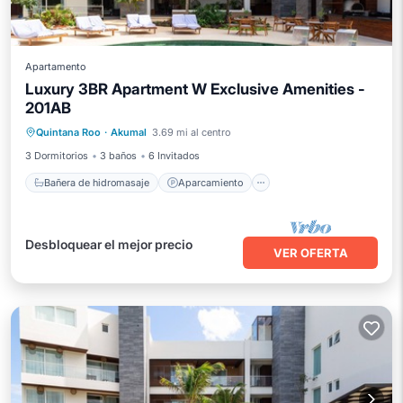
Apartamento
Luxury 3BR Apartment W Exclusive Amenities -
201AB
Bañera de hidromasaje
Aparcamiento
Quintana Roo
·
Akumal
3.69 mi al centro
Piscina
Vista al mar
3 Dormitorios
3 baños
6 Invitados
Bañera de hidromasaje
Aparcamiento
Desbloquear el mejor precio
VER OFERTA