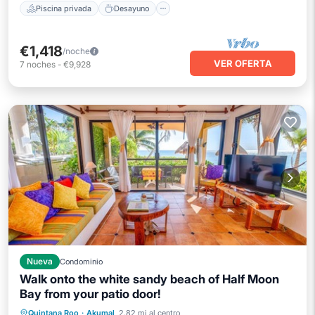
Piscina privada
Desayuno
€1,418
/noche
VER OFERTA
7
noches
-
€9,928
Nueva
Condominio
Walk onto the white sandy beach of Half Moon
Bay from your patio door!
Frente al mar
Aparcamiento
Quintana Roo
·
Akumal
2.82 mi al centro