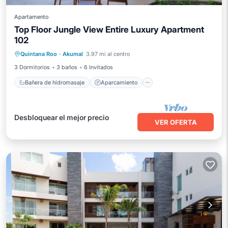
Apartamento
Top Floor Jungle View Entire Luxury Apartment
102
Bañera de hidromasaje
Aparcamiento
Quintana Roo
·
Akumal
3.97 mi al centro
Piscina
Vista al mar
3 Dormitorios
3 baños
6 Invitados
Bañera de hidromasaje
Aparcamiento
Desbloquear el mejor precio
VER OFERTA