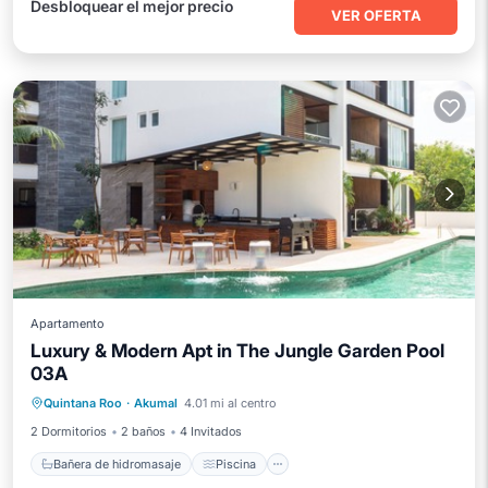
Desbloquear el mejor precio
VER OFERTA
Apartamento
Luxury & Modern Apt in The Jungle Garden Pool
03A
Bañera de hidromasaje
Piscina
Quintana Roo
·
Akumal
4.01 mi al centro
Vista al mar
Balcón/Terraza
2 Dormitorios
2 baños
4 Invitados
Bañera de hidromasaje
Piscina