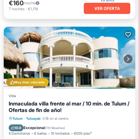
€160
/noche
VER OFERTA
7
noches
-
€1,119
Muy bien valorado
Villa
Inmaculada villa frente al mar / 10 min. de Tulum /
Ofertas de fin de año!
Piscina privada
Desayuno
Tulum
·
Tulsayab
0.16 mi al centro
Aparcamiento
Piscina
Excepcional
10.0
(
110 Reseñas
)
5 Dormitorios
6 baños
10 Invitados
6000 pies²