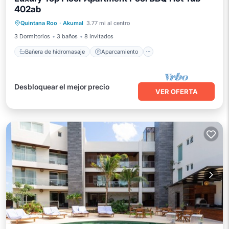
402ab
Bañera de hidromasaje
Aparcamiento
Quintana Roo
·
Akumal
3.77 mi al centro
Piscina
Vista al mar
3 Dormitorios
3 baños
8 Invitados
Bañera de hidromasaje
Aparcamiento
Desbloquear el mejor precio
VER OFERTA