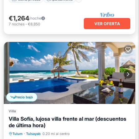
€1,264
/noche
VER OFERTA
7
noches
-
€8,850
Precio bajó
Villa
Villa Sofía, lujosa villa frente al mar (descuentos
de última hora)
Piscina privada
Frente al mar
Tulum
·
Tulsayab
0.20 mi al centro