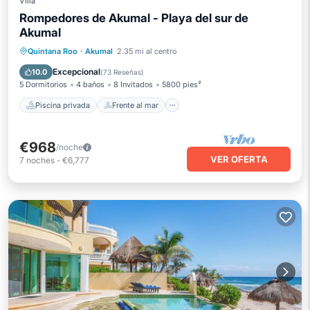
Villa
Rompedores de Akumal - Playa del sur de
Akumal
Piscina privada
Frente al mar
Quintana Roo
·
Akumal
2.35 mi al centro
Aparcamiento
Piscina
Excepcional
10.0
(
73 Reseñas
)
5 Dormitorios
4 baños
8 Invitados
5800 pies²
Piscina privada
Frente al mar
€968
/noche
VER OFERTA
7
noches
-
€6,777