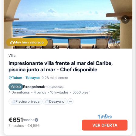
Muy bien valorado
Villa
Impresionante villa frente al mar del Caribe,
piscina junto al mar - Chef disponible
Piscina privada
Desayuno
Tulum
·
Tulsayab
0.28 mi al centro
Aparcamiento
Piscina
Excepcional
10.0
(
119 Reseñas
)
4 Dormitorios
4 baños
10 Invitados
5000 pies²
Piscina privada
Desayuno
€651
/noche
VER OFERTA
7
noches
-
€4,556