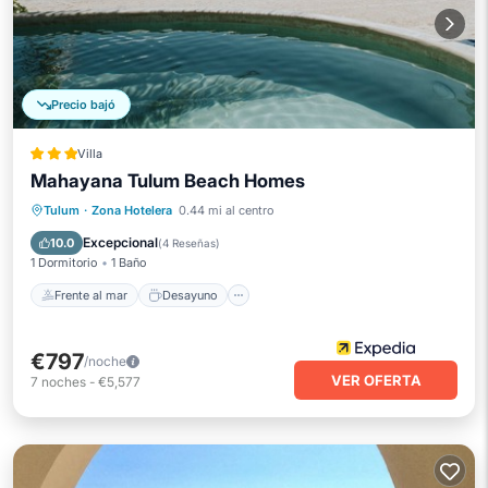
Precio bajó
Villa
Mahayana Tulum Beach Homes
Frente al mar
Desayuno
Tulum
·
Zona Hotelera
0.44 mi al centro
Aparcamiento
Piscina
Excepcional
10.0
(
4 Reseñas
)
1 Dormitorio
1 Baño
Frente al mar
Desayuno
€797
/noche
VER OFERTA
7
noches
-
€5,577