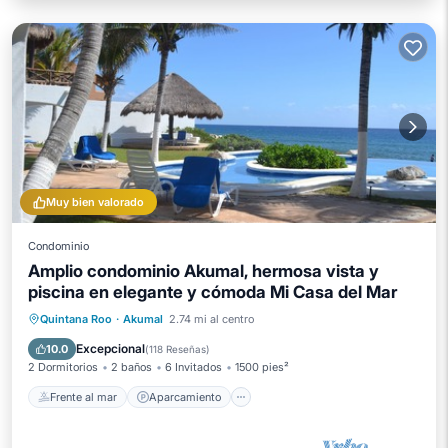
Muy bien valorado
Condominio
Amplio condominio Akumal, hermosa vista y
piscina en elegante y cómoda Mi Casa del Mar
Frente al mar
Aparcamiento
Piscina
Quintana Roo
·
Akumal
2.74 mi al centro
Vista al mar
Excepcional
10.0
(
118 Reseñas
)
2 Dormitorios
2 baños
6 Invitados
1500 pies²
Frente al mar
Aparcamiento