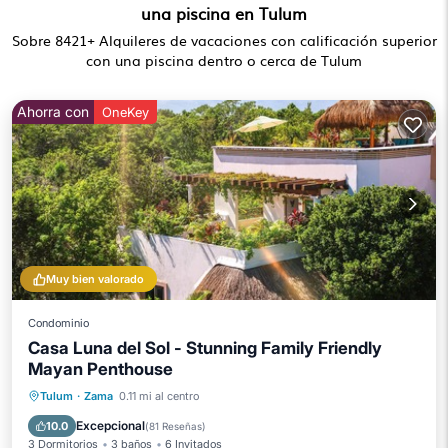
una piscina en Tulum
Sobre
8421
+ Alquileres de vacaciones con calificación superior
con una piscina dentro o cerca de Tulum
Ahorra con
OneKey
Muy bien valorado
Condominio
Casa Luna del Sol - Stunning Family Friendly
Mayan Penthouse
Piscina privada
Frente al mar
Tulum
·
Zama
0.11 mi al centro
Aparcamiento
Piscina
Excepcional
10.0
(
81 Reseñas
)
3 Dormitorios
3 baños
6 Invitados