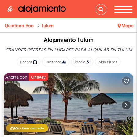
Quintana Roo
Tulum
Mapa
Alojamiento Tulum
GRANDES OFERTAS EN LUGARES
PARA ALQUILAR EN TULUM
Fechas
Invitados
Precio
Más filtros
Ahorra con
OneKey
Muy bien valorado