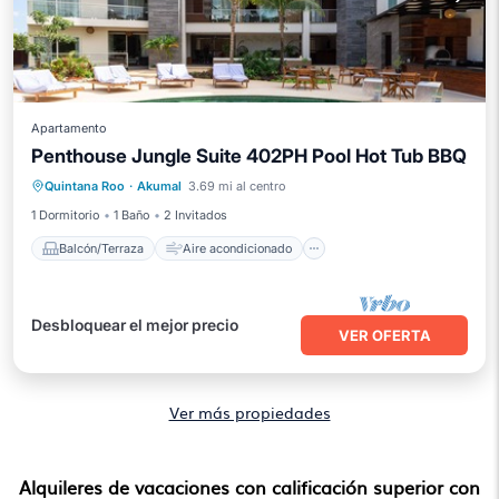
Apartamento
Penthouse Jungle Suite 402PH Pool Hot Tub BBQ
Balcón/Terraza
Aire acondicionado
Quintana Roo
·
Akumal
3.69 mi al centro
Internet
Apto para niños
1 Dormitorio
1 Baño
2 Invitados
Balcón/Terraza
Aire acondicionado
Desbloquear el mejor precio
VER OFERTA
Ver más propiedades
Alquileres de vacaciones con calificación superior con