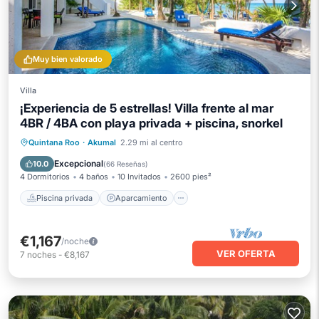
Muy bien valorado
Villa
¡Experiencia de 5 estrellas! Villa frente al mar
4BR / 4BA con playa privada + piscina, snorkel
Piscina privada
Aparcamiento
Quintana Roo
·
Akumal
2.29 mi al centro
Piscina
Vista al mar
Excepcional
10.0
(
66 Reseñas
)
4 Dormitorios
4 baños
10 Invitados
2600 pies²
Piscina privada
Aparcamiento
€1,167
/noche
VER OFERTA
7
noches
-
€8,167