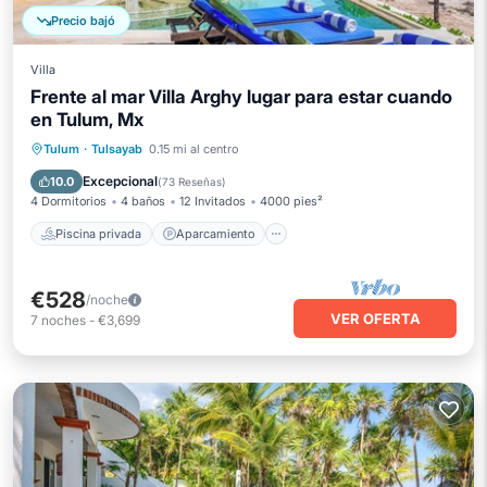
Precio bajó
Villa
Frente al mar Villa Arghy lugar para estar cuando
en Tulum, Mx
Piscina privada
Aparcamiento
Tulum
·
Tulsayab
0.15 mi al centro
Piscina
Vista al mar
Excepcional
10.0
(
73 Reseñas
)
4 Dormitorios
4 baños
12 Invitados
4000 pies²
Piscina privada
Aparcamiento
€528
/noche
VER OFERTA
7
noches
-
€3,699