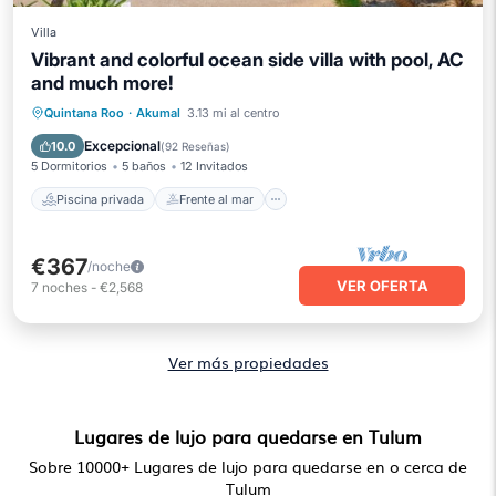
Villa
Vibrant and colorful ocean side villa with pool, AC
and much more!
Piscina privada
Frente al mar
Quintana Roo
·
Akumal
3.13 mi al centro
Aparcamiento
Piscina
Excepcional
10.0
(
92 Reseñas
)
5 Dormitorios
5 baños
12 Invitados
Piscina privada
Frente al mar
€367
/noche
VER OFERTA
7
noches
-
€2,568
Ver más propiedades
Lugares de lujo para quedarse en Tulum
Sobre
10000
+ Lugares de lujo para quedarse en o cerca de
Tulum