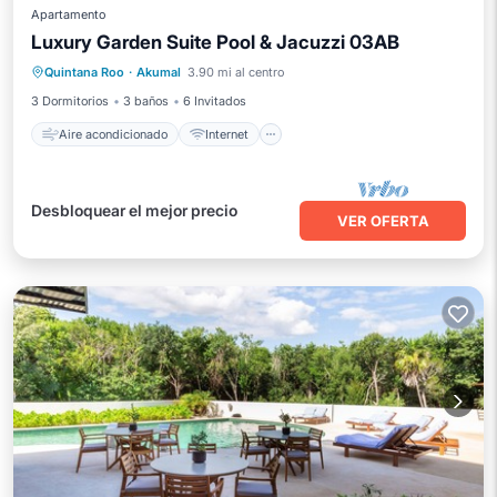
Apartamento
Luxury Garden Suite Pool & Jacuzzi 03AB
Aire acondicionado
Internet
Quintana Roo
·
Akumal
3.90 mi al centro
Apto para niños
Lavandería
3 Dormitorios
3 baños
6 Invitados
Aire acondicionado
Internet
Desbloquear el mejor precio
VER OFERTA