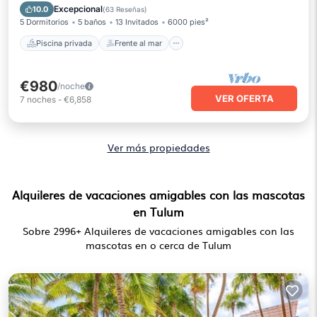
Aparcamiento
Piscina
Excepcional
10.0
(
63 Reseñas
)
5 Dormitorios
5 baños
13 Invitados
6000 pies²
Piscina privada
Frente al mar
€980
/noche
VER OFERTA
7
noches
-
€6,858
Ver más propiedades
Alquileres de vacaciones amigables con las mascotas
en Tulum
Sobre
2996
+ Alquileres de vacaciones amigables con las
mascotas en o cerca de Tulum