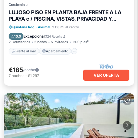
Condominio
LUJOSO PISO EN PLANTA BAJA FRENTE A LA
PLAYA c / PISCINA, VISTAS, PRIVACIDAD Y
VALOR!
Frente al mar
Aparcamiento
Piscina
Quintana Roo
·
Akumal
3.08 mi al centro
Vista al mar
Excepcional
10.0
(
124 Reseñas
)
2 Dormitorios
2 baños
5 Invitados
1500 pies²
Frente al mar
Aparcamiento
€185
/noche
VER OFERTA
7
noches
-
€1,297