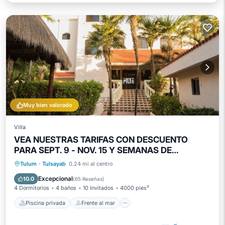
Muy bien valorado
Villa
VEA NUESTRAS TARIFAS CON DESCUENTO
PARA SEPT. 9 - NOV. 15 Y SEMANAS DE
VACACIONES. SOLO 4 DORMITORIOS
Piscina privada
Frente al mar
Tulum
·
Tulsayab
0.24 mi al centro
Bañera de hidromasaje
Desayuno
Excepcional
10.0
(
65 Reseñas
)
4 Dormitorios
4 baños
10 Invitados
4000 pies²
Piscina privada
Frente al mar