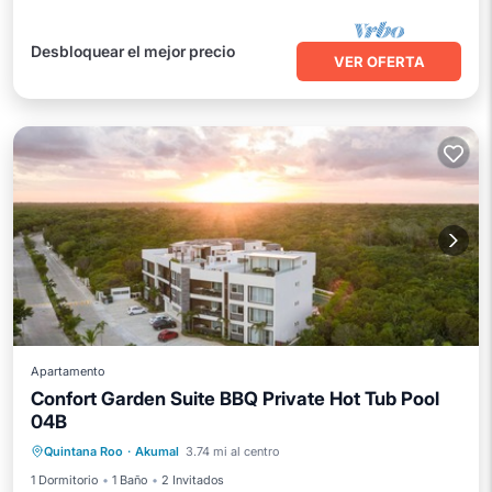
Desbloquear el mejor precio
VER OFERTA
Apartamento
Confort Garden Suite BBQ Private Hot Tub Pool
04B
Bañera de hidromasaje
Piscina
Quintana Roo
·
Akumal
3.74 mi al centro
Vista al mar
Balcón/Terraza
1 Dormitorio
1 Baño
2 Invitados