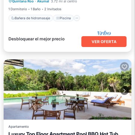
Quintana Roo
·
Akumal
3.72 mi al centro
Vista al mar
Balcón/Terraza
1 Dormitorio
1 Baño
2 Invitados
Bañera de hidromasaje
Piscina
Desbloquear el mejor precio
VER OFERTA
Apartamento
Luxury Top Floor Apartment Pool BBQ Hot Tub