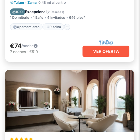
Aparcamiento
Piscina
Vista al mar
Tulum
·
Zama
0.48 mi al centro
Vistas
Excepcional
10.0
(
2 Reseñas
)
1 Dormitorio
1 Baño
4 Invitados
646 pies²
Aparcamiento
Piscina
€74
/noche
VER OFERTA
7
noches
-
€519