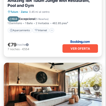
Amazing 1BR Tulum Jungle with Restaurant,
Pool and Gym
Aparcamiento
Internet
Tulum
·
Zama
0.45 mi al centro
Apto para niños
Seguridad/Protección
Excepcional
10.0
(
5 Reseñas
)
1 Dormitorio
1 Baño
2 Invitados
462.85 pies²
Aparcamiento
Internet
€79
/noche
VER OFERTA
7
noches
-
€554