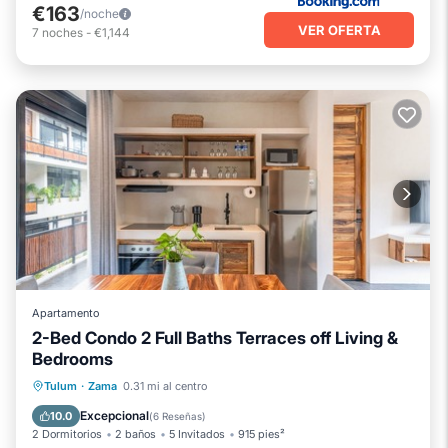
€163
/noche
VER OFERTA
7
noches
-
€1,144
Apartamento
2-Bed Condo 2 Full Baths Terraces off Living &
Bedrooms
Desayuno
Aparcamiento
Tulum
·
Zama
0.31 mi al centro
Balcón/Terraza
Cocina
Excepcional
10.0
(
6 Reseñas
)
2 Dormitorios
2 baños
5 Invitados
915 pies²