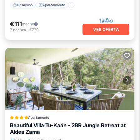
Desayuno
Aparcamiento
€111
/noche
VER OFERTA
7
noches
-
€779
Apartamento
Beautiful Villa Tu-Kaán - 2BR Jungle Retreat at
Aldea Zama