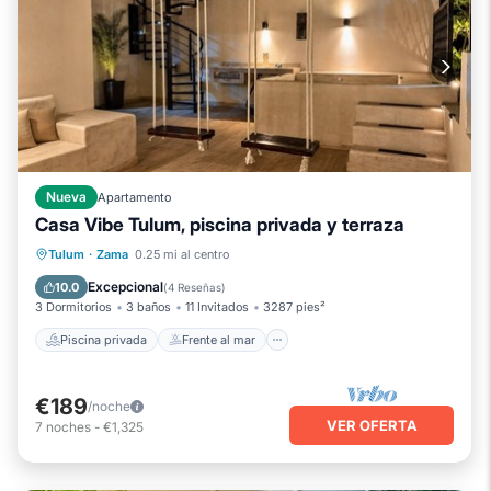
Nueva
Apartamento
Casa Vibe Tulum, piscina privada y terraza
Piscina privada
Frente al mar
Tulum
·
Zama
0.25 mi al centro
Aparcamiento
Piscina
Excepcional
10.0
(
4 Reseñas
)
3 Dormitorios
3 baños
11 Invitados
3287 pies²
Piscina privada
Frente al mar
€189
/noche
VER OFERTA
7
noches
-
€1,325