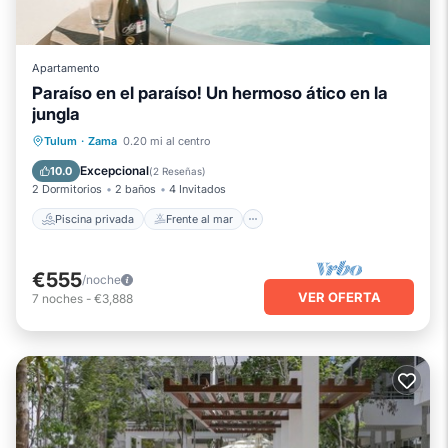
Apartamento
Paraíso en el paraíso! Un hermoso ático en la
jungla
Piscina privada
Frente al mar
Tulum
·
Zama
0.20 mi al centro
Bañera de hidromasaje
Aparcamiento
Excepcional
10.0
(
2 Reseñas
)
2 Dormitorios
2 baños
4 Invitados
Piscina privada
Frente al mar
€555
/noche
VER OFERTA
7
noches
-
€3,888