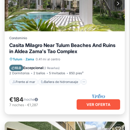
Condominio
Casita Milagro Near Tulum Beaches And Ruins
in Aldea Zama's Tao Complex
Frente al mar
Bañera de hidromasaje
Tulum
·
Zama
0.41 mi al centro
Aparcamiento
Piscina
Excepcional
10.0
(
2 Reseñas
)
2 Dormitorios
2 baños
5 Invitados
850 pies²
Frente al mar
Bañera de hidromasaje
€184
/noche
VER OFERTA
7
noches
-
€1,287