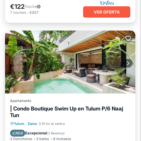
€122
/noche
VER OFERTA
7
noches
-
€857
Apartamento
| Condo Boutique Swim Up en Tulum P/6 Naaj
Tun
Piscina privada
Aparcamiento
Tulum
·
Zama
0.51 mi al centro
Piscina
Balcón/Terraza
Excepcional
10.0
(
2 Reseñas
)
3 Dormitorios
3 baños
6 Invitados