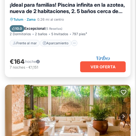
¡Ideal para familias! Piscina infinita en la azotea,
nueva de 2 habitaciones, 2. 5 baños cerca de
todo
Frente al mar
Aparcamiento
Piscina
Tulum
·
Zama
0.26 mi al centro
Vista al mar
Excepcional
10.0
(
5 Reseñas
)
2 Dormitorios
2 baños
5 Invitados
797 pies²
Frente al mar
Aparcamiento
€164
/noche
VER OFERTA
7
noches
-
€1,151