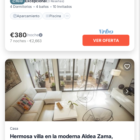
Excepcional
10.0
(
3 Reseñas
)
4 Dormitorios
4 baños
10 Invitados
Aparcamiento
Piscina
€380
/noche
VER OFERTA
7
noches
-
€2,663
Casa
Hermosa villa en la moderna Aldea Zama,