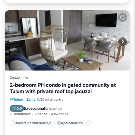
Condominio
2-bedroom PH condo in gated community at
Tulum with private roof top jacuzzi
Bañera de hidromasaje
Aparcamiento
Tulum
·
Zama
0.30 mi al centro
Piscina
Vista al mar
Excepcional
10.0
(
2 Reseñas
)
2 Dormitorios
2 baños
4 Invitados
Bañera de hidromasaje
Aparcamiento