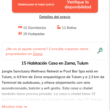
Verifique la
Desbloquear el mejor precio
disponibilidad
Detalles del precio
15 Dormitorios
12 Baños
29 Huéspedes
¿No es el ajuste correcto? Consulte nuestras otras
propiedades en
Zama
15 Habitación Casa en Zama, Tulum
Jungle Sanctuary Wellness Retreat w Pool Bar Spa está en
Tulum, a 4,9 km de Zona arqueológica de Tulum y a 2,3 km de
Terminal de autobuses, y ofrece alojamiento con aire
acondicionado, balcón y wifi gratis. Esta casa o chalet
también tiene piscina privada. La casa o chalet tiene 15
dormitorios y 12 baños con secador de pelo. Hay TV. Parque
Nacional Tulum está a 2,9 km del alojamiento, y Terminal de
Mostrar más