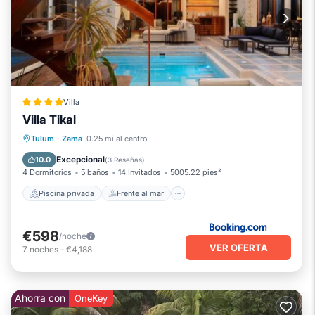
Villa
Villa Tikal
Piscina privada
Frente al mar
Tulum
·
Zama
0.25 mi al centro
Bañera de hidromasaje
Desayuno
Excepcional
10.0
(
3 Reseñas
)
4 Dormitorios
5 baños
14 Invitados
5005.22 pies²
Piscina privada
Frente al mar
€598
/noche
VER OFERTA
7
noches
-
€4,188
Ahorra con
OneKey