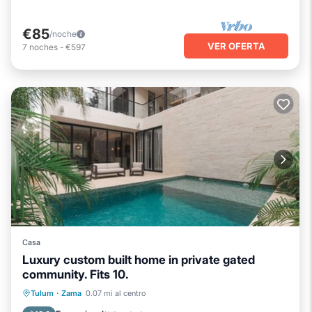
€85
/noche
VER OFERTA
7
noches
-
€597
Casa
Luxury custom built home in private gated
community. Fits 10.
Aparcamiento
Piscina
Vista al mar
Tulum
·
Zama
0.07 mi al centro
Balcón/Terraza