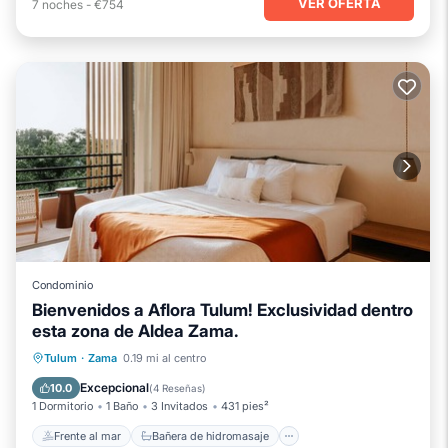
VER OFERTA
7
noches
-
€754
Condominio
Bienvenidos a Aflora Tulum! Exclusividad dentro
esta zona de Aldea Zama.
Frente al mar
Bañera de hidromasaje
Tulum
·
Zama
0.19 mi al centro
Desayuno
Aparcamiento
Excepcional
10.0
(
4 Reseñas
)
1 Dormitorio
1 Baño
3 Invitados
431 pies²
Frente al mar
Bañera de hidromasaje