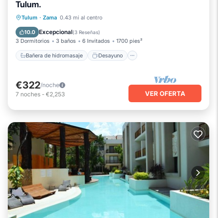
Tulum.
Bañera de hidromasaje
Desayuno
Tulum
·
Zama
0.43 mi al centro
Aparcamiento
Piscina
Excepcional
10.0
(
3 Reseñas
)
3 Dormitorios
3 baños
6 Invitados
1700 pies²
Bañera de hidromasaje
Desayuno
€322
/noche
VER OFERTA
7
noches
-
€2,253