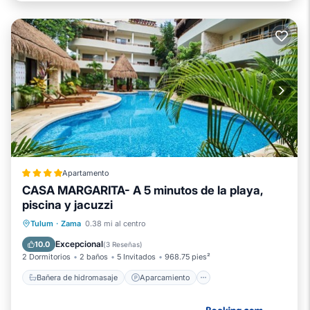
Apartamento
CASA MARGARITA- A 5 minutos de la playa,
piscina y jacuzzi
Bañera de hidromasaje
Aparcamiento
Tulum
·
Zama
0.38 mi al centro
Piscina
Balcón/Terraza
Excepcional
10.0
(
3 Reseñas
)
2 Dormitorios
2 baños
5 Invitados
968.75 pies²
Bañera de hidromasaje
Aparcamiento