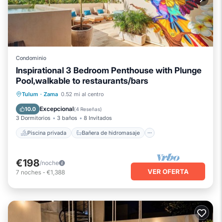
Condominio
Inspirational 3 Bedroom Penthouse with Plunge
Pool,walkable to restaurants/bars
Piscina privada
Bañera de hidromasaje
Tulum
·
Zama
0.52 mi al centro
Aparcamiento
Piscina
Excepcional
10.0
(
4 Reseñas
)
3 Dormitorios
3 baños
8 Invitados
Piscina privada
Bañera de hidromasaje
€198
/noche
VER OFERTA
7
noches
-
€1,388