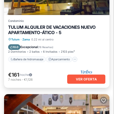
Condominio
TULUM ALQUILER DE VACACIONES NUEVO
APARTAMENTO-ÁTICO - 5
Bañera de hidromasaje
Aparcamiento
Tulum
·
Zama
0.22 mi al centro
Piscina
Balcón/Terraza
Excepcional
10.0
(
16 Reseñas
)
2 Dormitorios
2 baños
6 Invitados
2103 pies²
Bañera de hidromasaje
Aparcamiento
€161
/noche
VER OFERTA
7
noches
-
€1,126