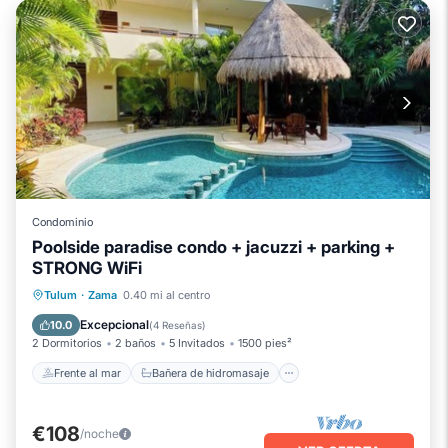
Condominio
Poolside paradise condo + jacuzzi + parking +
STRONG WiFi
Frente al mar
Bañera de hidromasaje
Tulum
·
Zama
0.40 mi al centro
Aparcamiento
Piscina
Excepcional
10.0
(
4 Reseñas
)
2 Dormitorios
2 baños
5 Invitados
1500 pies²
Frente al mar
Bañera de hidromasaje
€108
/noche