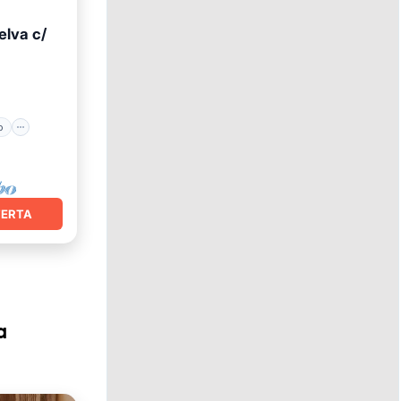
elva c/
ento
o
FERTA
a