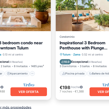
Condominio
3 bedroom condo near
Inspirational 3 Bedroom
wntown Tulum
Penthouse with Plunge
Piscina privada
Pool,walkable to restaura
l mar
Aparcamiento
Bañera de hidromasaje
a
0.13 mi al centro
Tulum
·
Zama
0.52 mi al centro
Vista al mar
Aparcamiento
Piscina
cional
Excepcional
10.0
(
4 Reseñas
)
(
4 Reseñas
)
2 baños
8 Invitados
1485 pies²
3 Dormitorios
3 baños
8 Invitados
ar
Aparcamiento
Piscina privada
€198
e
/noche
,488
7
noches
-
€1,388
VER OFERTA
VER O
r más propiedades