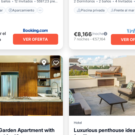
 baños
12 Invitados
5597.23 pies²
2 Dormitorios
2 baños
4 Invitados
ar
Aparcamiento
Piscina privada
Frente al mar
 el
€8,166
/noche
VER OFERTA
o
7
noches
-
€57,164
VER O
Hotel
 Garden Apartment with
Luxurious penthouse ideal