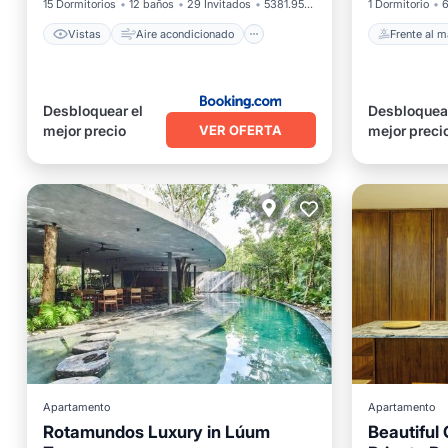
15 Dormitorios
12 baños
29 Invitados
5381.95 pies²
1 Dormitorio
6
Vistas
Aire acondicionado
Frente al m
Desbloquear el
Desbloquear
VER OFERTA
mejor precio
mejor preci
Apartamento
Apartamento
Rotamundos Luxury in Lúum
Beautiful