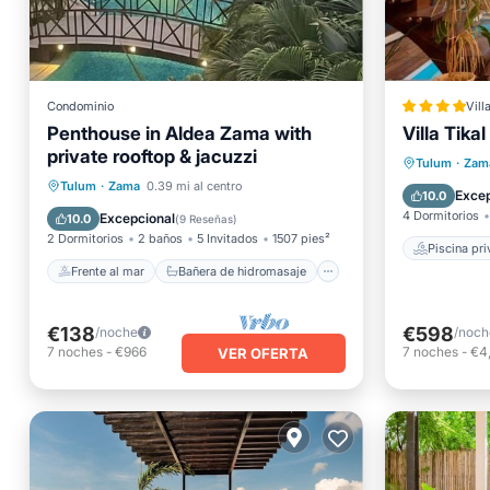
Condominio
Vill
Penthouse in Aldea Zama with
Villa Tikal
private rooftop & jacuzzi
Frente al mar
Piscina
Tulum
·
Zam
Bañera de hidromasaje
Tulum
·
Zama
0.39 mi al centro
Bañera 
Excep
10.0
Aparcamiento
Piscina
4 Dormitorios
Excepcional
10.0
(
9 Reseñas
)
2 Dormitorios
2 baños
5 Invitados
1507 pies²
Piscina pr
Frente al mar
Bañera de hidromasaje
€138
€598
/noche
/noch
7
noches
-
€966
7
noches
-
€4
VER OFERTA