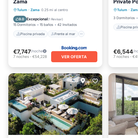
Zama
Private Po
Piscina
Piscina privada
Frente al mar
Tulum
·
Zama
0.25 mi al centro
Tulum
·
Zam
Aire ac
Aparcamiento
Piscina
3 Dormitorios
Excepcional
9.0
(
1 Revisar
)
15 Dormitorios
15 baños
42 Invitados
Piscina pr
Piscina privada
Frente al mar
€7,747
€6,544
/noche
/n
VER OFERTA
7
noches
-
€54,228
7
noches
-
€4