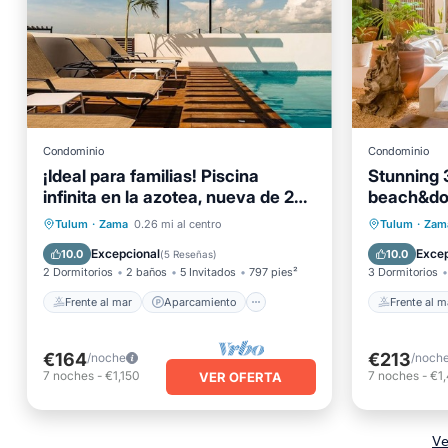
Condominio
Condominio
¡Ideal para familias! Piscina
Stunning 
infinita en la azotea, nueva de 2
beach&do
habitaciones, 2. 5 baños cerca de
Frente al mar
Aparcamiento
Frente a
Tulum
·
Zama
0.26 mi al centro
Tulum
·
Zam
todo
Piscina
Vista al mar
Piscina
Excepcional
Excep
10.0
10.0
(
5 Reseñas
)
2 Dormitorios
2 baños
5 Invitados
797 pies²
3 Dormitorios
Frente al mar
Aparcamiento
Frente al m
€164
€213
/noche
/noch
7
noches
-
€1,150
7
noches
-
€1
VER OFERTA
Ve