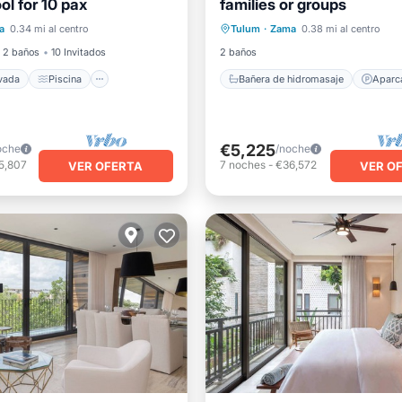
ol for 10 pax
families or groups
 privada
Piscina
Bañera de hidromasaje
a
0.34 mi al centro
Tulum
·
Zama
0.38 mi al centro
ondicionado
Internet
Aparcamiento
Piscina
2 baños
10 Invitados
2 baños
ivada
Piscina
Bañera de hidromasaje
Aparc
€5,225
oche
/noche
5,807
7
noches
-
€36,572
VER OFERTA
VER O