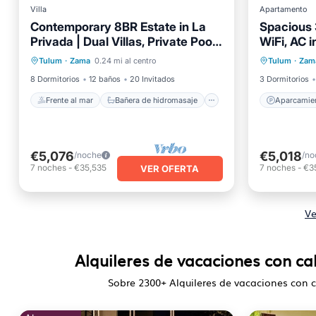
Villa
Apartamento
Contemporary 8BR Estate in La
Spacious 
Frente al mar
Privada | Dual Villas, Private Pools
WiFi, AC i
Bañera de hidromasaje
Aparcam
& Beach Access
Tulum
·
Zama
0.24 mi al centro
Tulum
·
Zam
Aparcamiento
Piscina
Vista a
8 Dormitorios
12 baños
20 Invitados
3 Dormitorios
Frente al mar
Bañera de hidromasaje
Aparcamie
€5,076
€5,018
/noche
/no
7
noches
-
€35,535
7
noches
-
€3
VER OFERTA
Ve
Alquileres de vacaciones con ca
Sobre
2300
+ Alquileres de vacaciones con 