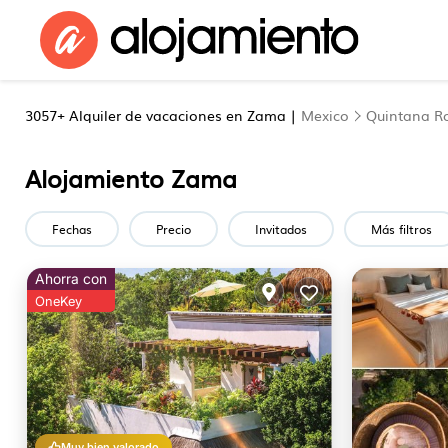
3057+
Alquiler de vacaciones en Zama |
Mexico
Quintana R
Alojamiento Zama
Fechas
Precio
Invitados
Más filtros
Ahorra con
OneKey
Muy bien valorado