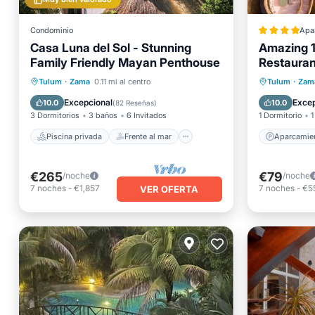
Condominio
Apa
Casa Luna del Sol - Stunning
Amazing 1
Family Friendly Mayan Penthouse
Restauran
Aparcam
Piscina privada
Frente al mar
Apto pa
Tulum
·
Zama
0.11 mi al centro
Tulum
·
Zam
Aparcamiento
Piscina
Segurid
Excepcional
Excep
10.0
10.0
(
82 Reseñas
)
3 Dormitorios
3 baños
6 Invitados
1 Dormitorio
1
Piscina privada
Frente al mar
Aparcamie
€265
€79
/noche
/noche
7
noches
-
€1,857
7
noches
-
€5
VER OFERTA