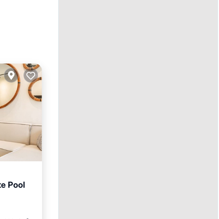
te Pool
mar