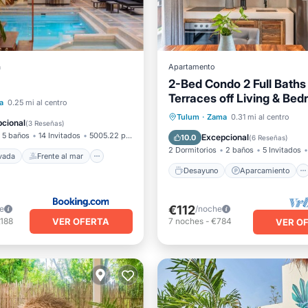
a
Apartamento
2-Bed Condo 2 Full Baths
Terraces off Living & Be
 privada
Frente al mar
a
0.25 mi al centro
Desayuno
Aparcamiento
Tulum
·
Zama
0.31 mi al centro
de hidromasaje
Desayuno
cional
(
3 Reseñas
)
Balcón/Terraza
Cocina
5 baños
14 Invitados
5005.22 pies²
Excepcional
10.0
(
6 Reseñas
)
2 Dormitorios
2 baños
5 Invitados
ivada
Frente al mar
Desayuno
Aparcamiento
€112
e
/noche
VER OFERTA
,188
7
noches
-
€784
VER O