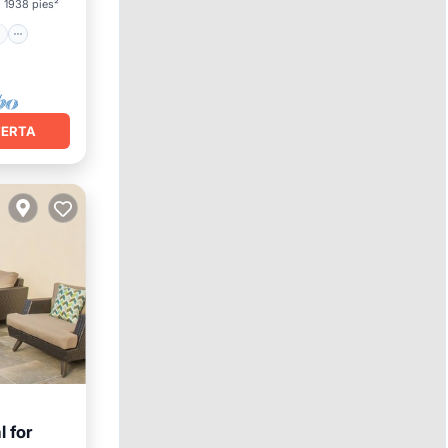
1938 pies²
FERTA
 for