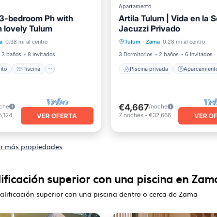
Apartamento
3-bedroom Ph with
Artila Tulum | Vida en la S
n lovely Tulum
Jacuzzi Privado
iento
Piscina
Piscina privada
Aparcami
a
0.38 mi al centro
Tulum
·
Zama
0.28 mi al centro
l mar
Balcón/Terraza
Piscina
Cocina
3 baños
8 Invitados
3 Dormitorios
2 baños
6 Invitados
nto
Piscina
Piscina privada
Aparcamient
€4,667
che
/noche
5,124
7
noches
-
€32,666
VER OFERTA
VER O
r más propiedades
lificación superior con una piscina en Zam
calificación superior con una piscina dentro o cerca de Zama