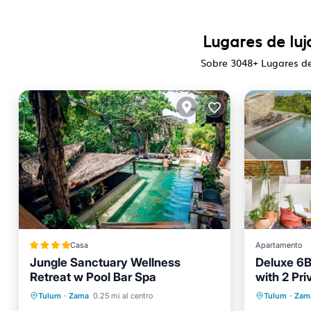
Lugares de lu
Sobre
3048
+ Lugares d
Casa
Apartamento
Jungle Sanctuary Wellness
Deluxe 6
Retreat w Pool Bar Spa
with 2 Pri
Vistas
Aire acondicionado
Frente a
Tulum
·
Zama
0.25 mi al centro
Tulum
·
Zam
Internet
Apto para niños
Piscina