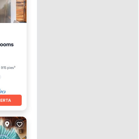
drooms
915 pies²
FERTA