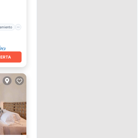
Cocina
amiento
FERTA