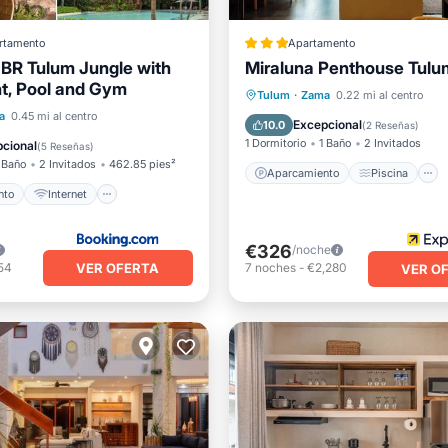
rtamento
Apartamento
BR Tulum Jungle with
Miraluna Penthouse Tulu
Aparcamiento
Piscina
t, Pool and Gym
iento
Internet
Balcón/Terraza
Tulum
·
Zama
0.22 mi al centro
ra niños
a
0.45 mi al centro
Aire acondicionado
Excepcional
10.0
(
2 Reseñas
)
ad/Protección
1 Dormitorio
1 Baño
2 Invitados
cional
(
5 Reseñas
)
 Baño
2 Invitados
462.85 pies²
Aparcamiento
Piscina
nto
Internet
€326
/noche
VER OFERTA
54
7
noches
-
€2,280
VER O