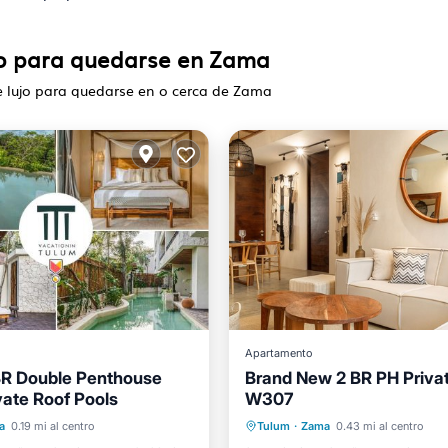
jo para quedarse en Zama
e lujo para quedarse en o cerca de Zama
Apartamento
BR Double Penthouse
Brand New 2 BR PH Priva
vate Roof Pools
W307
l mar
Aparcamiento
Piscina privada
Frente al 
a
0.19 mi al centro
Tulum
·
Zama
0.43 mi al centro
Vista al mar
Piscina
Vista al mar