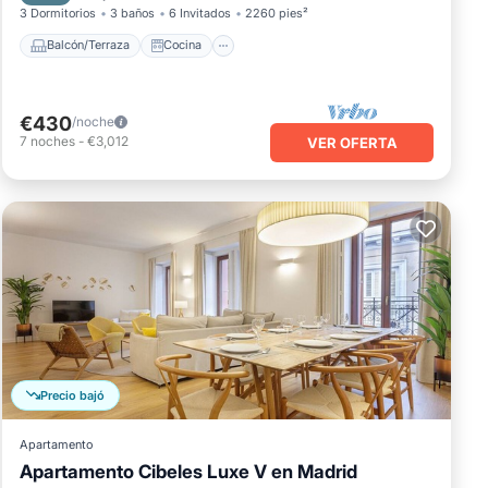
3 Dormitorios
3 baños
6 Invitados
2260 pies²
Balcón/Terraza
Cocina
€430
/noche
7
noches
-
€3,012
VER OFERTA
Precio bajó
Apartamento
Apartamento Cibeles Luxe V en Madrid