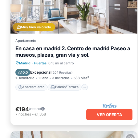
continuación para obtener más información.
Muy bien valorado
Apartamento
En casa en madrid 2. Centro de madrid Paseo a
museos, plazas, gran via y sol.
Aparcamiento
Balcón/Terraza
Madrid
·
Huertas
0.15 mi al centro
Cocina
Aire acondicionado
Excepcional
10.0
(
204 Reseñas
)
1 Dormitorio
1 Baño
3 Invitados
538 pies²
Aparcamiento
Balcón/Terraza
€194
/noche
7
noches
-
€1,358
VER OFERTA