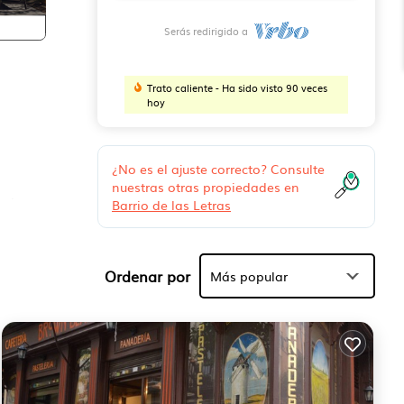
Serás redirigido a
Trato caliente - Ha sido visto 90 veces
hoy
¿No es el ajuste correcto? Consulte
nuestras otras propiedades en
pado
Barrio de las Letras
ínimo
Ordenar por
Más popular
es
ias
r a