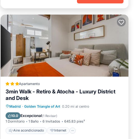
Apartamento
3min Walk - Retiro & Atocha - Luxury District
and Desk
Aire acondicionado
Internet
Madrid
·
Golden Triangle of Art
0.20 mi al centro
Apto para niños
Seguridad/Protección
Excepcional
10.0
(
1 Revisar
)
1 Dormitorio
1 Baño
6 Invitados
645.83 pies²
Aire acondicionado
Internet