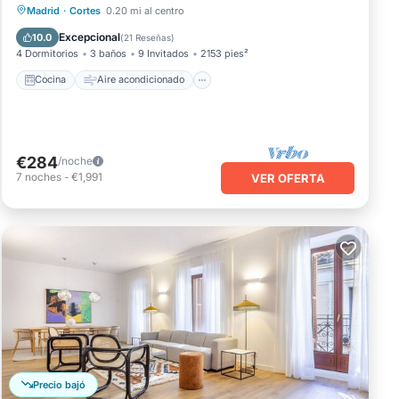
Cocina
Aire acondicionado
Internet
Madrid
·
Cortes
0.20 mi al centro
Apto para niños
Excepcional
10.0
(
21 Reseñas
)
4 Dormitorios
3 baños
9 Invitados
2153 pies²
Cocina
Aire acondicionado
€284
/noche
7
noches
-
€1,991
VER OFERTA
Precio bajó