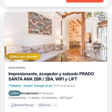
Muy bien valorado
Apartamento
Impresionante, acogedor y soleado PRADO
SANTA ANA 2BR / 2BA, WIFI y LIFT
Balcón/Terraza
Cocina
Madrid
·
Golden Triangle of Art
0.17 mi al centro
Aire acondicionado
Internet
Excepcional
10.0
(
65 Reseñas
)
2 Dormitorios
2 baños
6 Invitados
807 pies²
Balcón/Terraza
Cocina