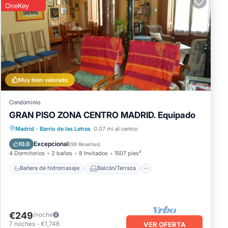
OneKey
Muy bien valorado
Condominio
GRAN PISO ZONA CENTRO MADRID. Equipado
Bañera de hidromasaje
Balcón/Terraza
Madrid
·
Barrio de las Letras
0.07 mi al centro
Cocina
Internet
Excepcional
10.0
(
98 Reseñas
)
4 Dormitorios
2 baños
8 Invitados
1507 pies²
Bañera de hidromasaje
Balcón/Terraza
€249
/noche
7
noches
-
€1,746
VER OFERTA