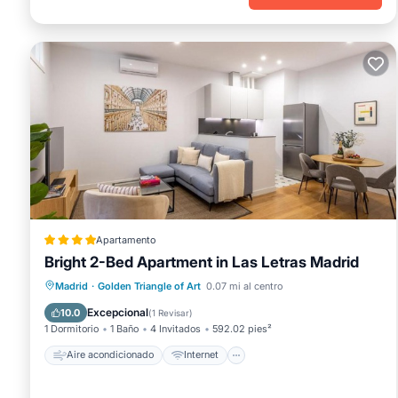
Apartamento
Bright 2-Bed Apartment in Las Letras Madrid
Aire acondicionado
Internet
Madrid
·
Golden Triangle of Art
0.07 mi al centro
Apto para niños
Accesibilidad
Excepcional
10.0
(
1 Revisar
)
1 Dormitorio
1 Baño
4 Invitados
592.02 pies²
Aire acondicionado
Internet