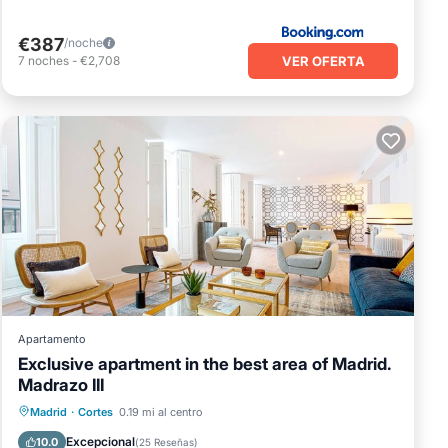
€387
/noche
VER OFERTA
7
noches
-
€2,708
Apartamento
Exclusive apartment in the best area of Madrid.
Madrazo III
Balcón/Terraza
Cocina
Madrid
·
Cortes
0.19 mi al centro
Aire acondicionado
Internet
Excepcional
10.0
(
25 Reseñas
)