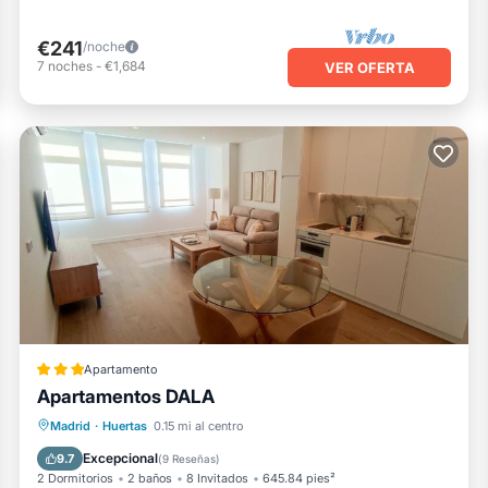
€241
/noche
7
noches
-
€1,684
VER OFERTA
Apartamento
Apartamentos DALA
Aire acondicionado
Internet
Madrid
·
Huertas
0.15 mi al centro
Apto para niños
Seguridad/Protección
Excepcional
9.7
(
9 Reseñas
)
2 Dormitorios
2 baños
8 Invitados
645.84 pies²