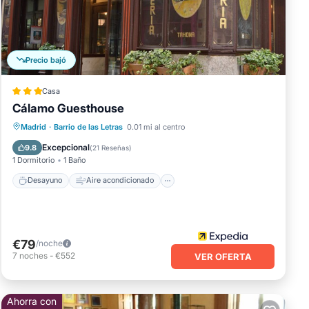
Precio bajó
Casa
Cálamo Guesthouse
Desayuno
Aire acondicionado
Madrid
·
Barrio de las Letras
0.01 mi al centro
Internet
Apto para niños
Excepcional
9.8
(
21 Reseñas
)
1 Dormitorio
1 Baño
Desayuno
Aire acondicionado
€79
/noche
7
noches
-
€552
VER OFERTA
Ahorra con