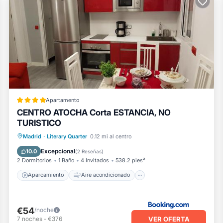
Apartamento
CENTRO ATOCHA Corta ESTANCIA, NO
TURISTICO
Aparcamiento
Aire acondicionado
Madrid
·
Literary Quarter
0.12 mi al centro
Internet
Apto para niños
Excepcional
10.0
(
2 Reseñas
)
2 Dormitorios
1 Baño
4 Invitados
538.2 pies²
Aparcamiento
Aire acondicionado
€54
/noche
VER OFERTA
7
noches
-
€376