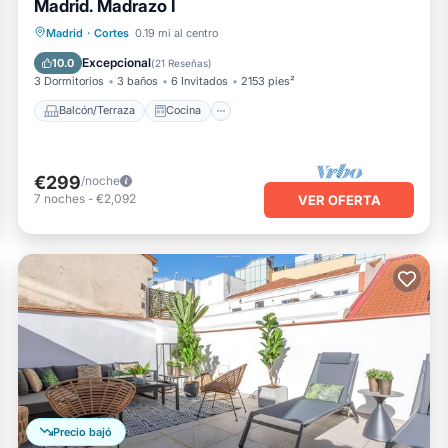
Madrid. Madrazo I
Balcón/Terraza
Cocina
Madrid
·
Cortes
0.19 mi al centro
Aire acondicionado
Internet
Excepcional
10.0
(
21 Reseñas
)
3 Dormitorios
3 baños
6 Invitados
2153 pies²
Balcón/Terraza
Cocina
€299
/noche
7
noches
-
€2,092
VER OFERTA
Precio bajó