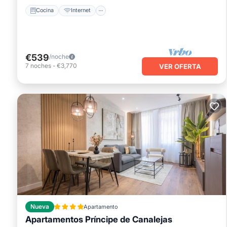
Cocina
Internet
€539
/noche
7
noches
-
€3,770
VER OFERTA
Nueva
Apartamento
Apartamentos Príncipe de Canalejas