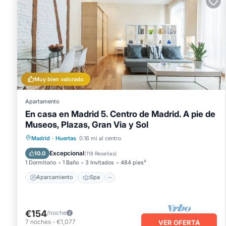
Muy bien valorado
Apartamento
En casa en Madrid 5. Centro de Madrid. A pie de
Museos, Plazas, Gran Via y Sol
Aparcamiento
Spa
Cocina
Madrid
·
Huertas
0.16 mi al centro
Aire acondicionado
Excepcional
10.0
(
118 Reseñas
)
1 Dormitorio
1 Baño
3 Invitados
484 pies²
Aparcamiento
Spa
€154
/noche
7
noches
-
€1,077
VER OFERTA