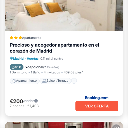
Apartamento
Precioso y acogedor apartamento en el
corazón de Madrid
Aparcamiento
Balcón/Terraza
Madrid
·
Huertas
0.11 mi al centro
Aire acondicionado
Apto para niños
Excepcional
10.0
(
7 Reseñas
)
1 Dormitorio
1 Baño
4 Invitados
409.03 pies²
Aparcamiento
Balcón/Terraza
€200
/noche
VER OFERTA
7
noches
-
€1,403