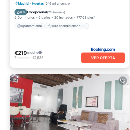
Aparcamiento
Aire acondicionado
Madrid
·
Huertas
0.16 mi al centro
Internet
Apto para niños
Excepcional
9.6
(
25 Reseñas
)
6 Dormitorios
6 baños
20 Invitados
777.69 pies²
Aparcamiento
Aire acondicionado
€219
/noche
VER OFERTA
7
noches
-
€1,532