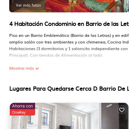
Ver más fotos
4 Habitación Condominio en Barrio de las Let
Piso en un Barrio Emblemático (Barrio de las Letras) y en edi
amplio salón con tres ambientes y con chimenea, Cocina In
Habitaciones (3 dormitorios y 1 saloncito independiente con
Principal). Con tiendas de Alimentación al lado.
GRAN PISO ZONA CENTRO MADRID. Equipado Se encuentra e
Mostrar más
ofrece alojamiento, con Mascota amigable, Area designada pa
Condominio Mascota amigable, Area designada para fumar, 
Lugares Para Quedarse Cerca D Barrio De L
GRAN PISO ZONA CENTRO MADRID. Equipado posee 4 Dormitori
para esta propiedad es 1 night, Pero esto puede cambiar de
anteriores han dado un buen calificado, y VRBO lo etiquetó 
Ahorra con
servicios prestados por el propietario o gerente de este Co
OneKey
para sus invitados. La mayoría de las familias o invitados 
repetidos. Condominio tiene un vecindario amigable, y el Barri
aprender más sobre el Condominio en Barrio de las Letras, C