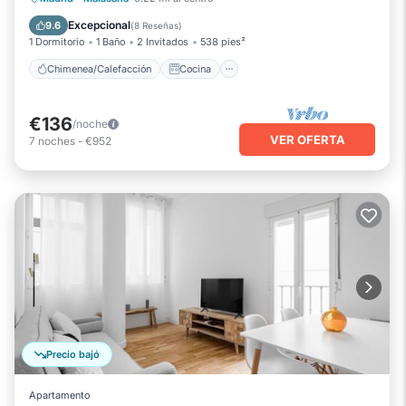
Aire acondicionado
Internet
Excepcional
9.6
(
8 Reseñas
)
1 Dormitorio
1 Baño
2 Invitados
538 pies²
Chimenea/Calefacción
Cocina
€136
/noche
VER OFERTA
7
noches
-
€952
Precio bajó
Apartamento