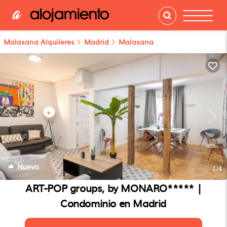
Malasana Alquileres
Madrid
Malasana
Nueva
1
/4
ART-POP groups, by MONARO***** |
Condominio en Madrid