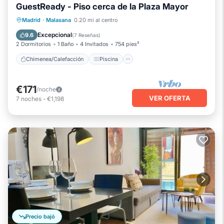
GuestReady - Piso cerca de la Plaza Mayor
Chimenea/Calefacción
Piscina
Madrid
·
Malasana
0.20 mi al centro
Balcón/Terraza
Cocina
Excepcional
9.6
(
7 Reseñas
)
2 Dormitorios
1 Baño
4 Invitados
754 pies²
Chimenea/Calefacción
Piscina
€171
/noche
VER OFERTA
7
noches
-
€1,198
Precio bajó