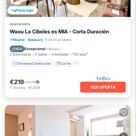
Precio bajó
Apartamento
Waou La Cibeles es MIA - Corta Duración
Chimenea/Calefacción
Cocina
Madrid
·
Malasana
0.23 mi al centro
Aire acondicionado
Internet
Excepcional
10.0
(
1 Revisar
)
2 Dormitorios
2 baños
4 Invitados
700 pies²
Chimenea/Calefacción
Cocina
€219
/noche
VER OFERTA
7
noches
-
€1,534