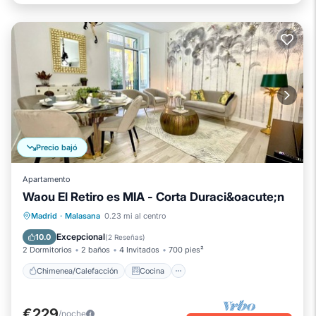
Precio bajó
Apartamento
Waou El Retiro es MIA - Corta Duraci&oacute;n
Chimenea/Calefacción
Cocina
Madrid
·
Malasana
0.23 mi al centro
Aire acondicionado
Internet
Excepcional
10.0
(
2 Reseñas
)
2 Dormitorios
2 baños
4 Invitados
700 pies²
Chimenea/Calefacción
Cocina
€229
/noche