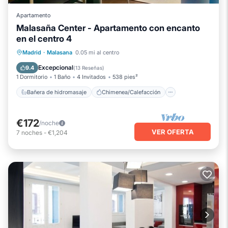
Apartamento
Malasaña Center - Apartamento con encanto
en el centro 4
Bañera de hidromasaje
Chimenea/Calefacción
Balcón/Terraza
Madrid
·
Malasana
0.05 mi al centro
Cocina
Excepcional
9.4
(
13 Reseñas
)
1 Dormitorio
1 Baño
4 Invitados
538 pies²
Bañera de hidromasaje
Chimenea/Calefacción
€172
/noche
VER OFERTA
7
noches
-
€1,204