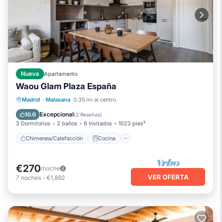
Nueva
Apartamento
Waou Glam Plaza España
Chimenea/Calefacción
Cocina
Madrid
·
Malasana
0.35 mi al centro
Aire acondicionado
Internet
Excepcional
10.0
(
2 Reseñas
)
3 Dormitorios
2 baños
6 Invitados
1023 pies²
Chimenea/Calefacción
Cocina
€270
/noche
VER OFERTA
7
noches
-
€1,892