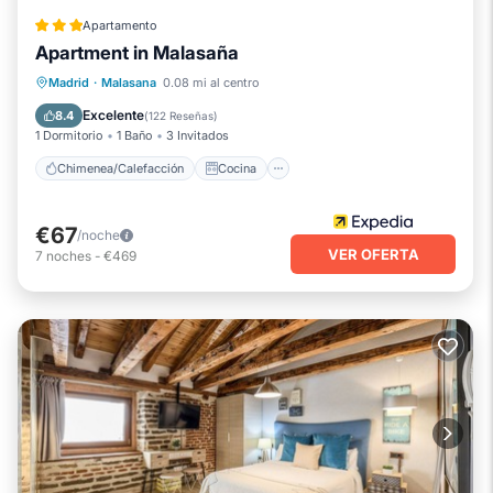
Apartamento
Apartment in Malasaña
Chimenea/Calefacción
Cocina
Madrid
·
Malasana
0.08 mi al centro
Aparcamiento
Aire acondicionado
Excelente
8.4
(
122 Reseñas
)
1 Dormitorio
1 Baño
3 Invitados
Chimenea/Calefacción
Cocina
€67
/noche
VER OFERTA
7
noches
-
€469