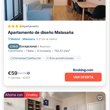
Apartamento
Apartamento de diseño Malasaña
Chimenea/Calefacción
Aire acondicionado
Internet
Madrid
·
Malasana
0.21 mi al centro
Apto para niños
Excepcional
10.0
(
3 Reseñas
)
1 Dormitorio
1 Baño
4 Invitados
753.47 pies²
Chimenea/Calefacción
Aire acondicionado
€59
/noche
VER OFERTA
7
noches
-
€412
Ahorra con
OneKey