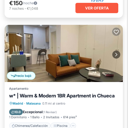
€150
/noche
VER OFERTA
7
noches
-
€1,048
Precio bajó
Apartamento
w* | Warm & Modern 1BR Apartment in Chueca
Chimenea/Calefacción
Piscina
Madrid
·
Malasana
0.11 mi al centro
Cocina
Internet
Excepcional
10.0
(
1 Revisar
)
1 Dormitorio
1 Baño
2 Invitados
614 pies²
Chimenea/Calefacción
Piscina