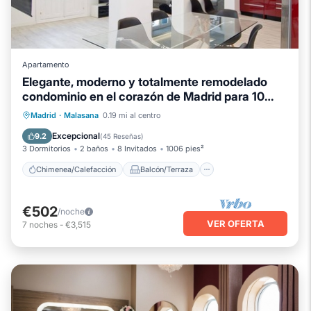
Apartamento
Elegante, moderno y totalmente remodelado
condominio en el corazón de Madrid para 10
personas.
Chimenea/Calefacción
Balcón/Terraza
Madrid
·
Malasana
0.19 mi al centro
Cocina
Aire acondicionado
Excepcional
9.2
(
45 Reseñas
)
3 Dormitorios
2 baños
8 Invitados
1006 pies²
Chimenea/Calefacción
Balcón/Terraza
€502
/noche
VER OFERTA
7
noches
-
€3,515