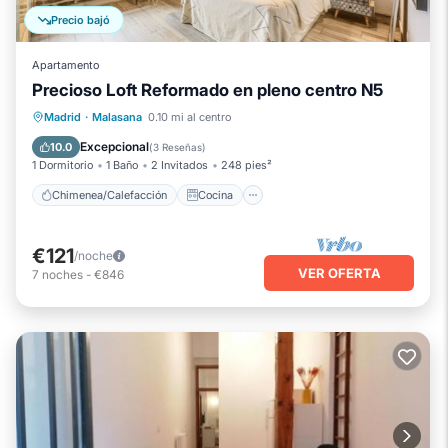
Precio bajó
Apartamento
Precioso Loft Reformado en pleno centro N5
Chimenea/Calefacción
Cocina
Madrid
·
Malasana
0.10 mi al centro
Aire acondicionado
Internet
Excepcional
10.0
(
3 Reseñas
)
1 Dormitorio
1 Baño
2 Invitados
248 pies²
Chimenea/Calefacción
Cocina
€121
/noche
VER OFERTA
7
noches
-
€846