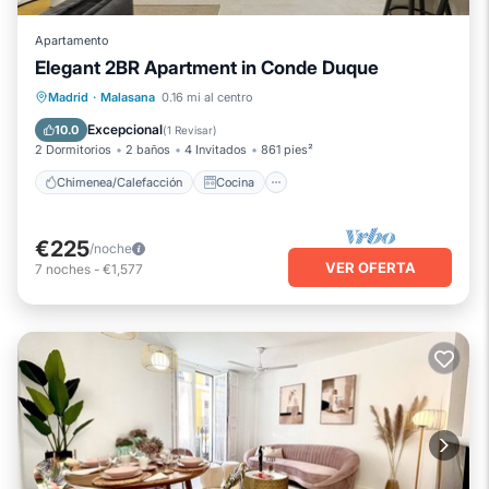
Apartamento
Elegant 2BR Apartment in Conde Duque
Chimenea/Calefacción
Cocina
Madrid
·
Malasana
0.16 mi al centro
Aire acondicionado
Apto para niños
Excepcional
10.0
(
1 Revisar
)
2 Dormitorios
2 baños
4 Invitados
861 pies²
Chimenea/Calefacción
Cocina
€225
/noche
VER OFERTA
7
noches
-
€1,577