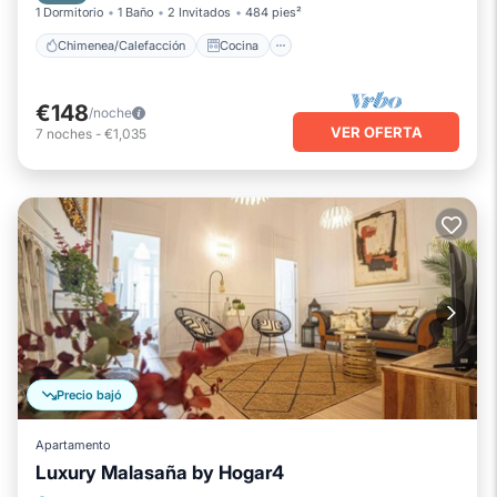
1 Dormitorio
1 Baño
2 Invitados
484 pies²
Chimenea/Calefacción
Cocina
€148
/noche
VER OFERTA
7
noches
-
€1,035
Precio bajó
Apartamento
Luxury Malasaña by Hogar4