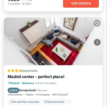
VER OFERTA
7
noches
-
€1,601
Apartamento
Madrid center - perfect place!
Se admiten mascotas
Aparcamiento
Madrid
·
Malasana
0.24 mi al centro
Aire acondicionado
Internet
Excepcional
10.0
(
1 Revisar
)
1 Dormitorio
1 Baño
4 Invitados
807.29 pies²
Se admiten mascotas
Aparcamiento