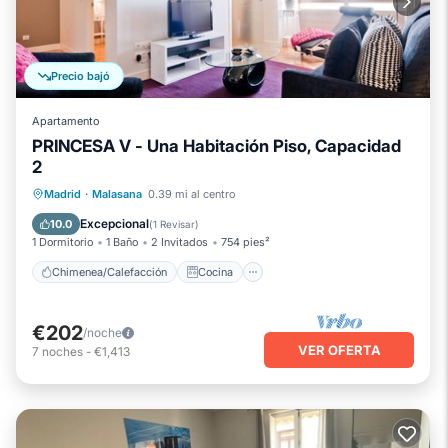
Precio bajó
Apartamento
PRINCESA V - Una Habitación Piso, Capacidad
2
Chimenea/Calefacción
Cocina
Madrid
·
Malasana
0.39 mi al centro
Aire acondicionado
Internet
Excepcional
10.0
(
1 Revisar
)
1 Dormitorio
1 Baño
2 Invitados
754 pies²
Chimenea/Calefacción
Cocina
€202
/noche
VER OFERTA
7
noches
-
€1,413