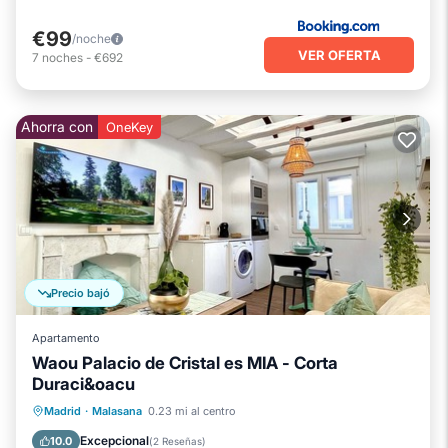
€99
/noche
VER OFERTA
7
noches
-
€692
Ahorra con
OneKey
Precio bajó
Apartamento
Waou Palacio de Cristal es MIA - Corta
Duraci&oacu
Chimenea/Calefacción
Cocina
Madrid
·
Malasana
0.23 mi al centro
Aire acondicionado
Internet
Excepcional
10.0
(
2 Reseñas
)