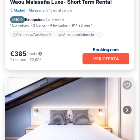
Waou Malasaña Luxe- Short Term Rental
Chimenea/Calefacción
Aire acondicionado
Internet
Madrid
·
Malasana
0.15 mi al centro
Apto para niños
Excepcional
10.0
(
4 Reseñas
)
1 Dormitorio
2 baños
4 Invitados
914.93 pies²
Chimenea/Calefacción
Aire acondicionado
€385
/noche
VER OFERTA
7
noches
-
€2,697