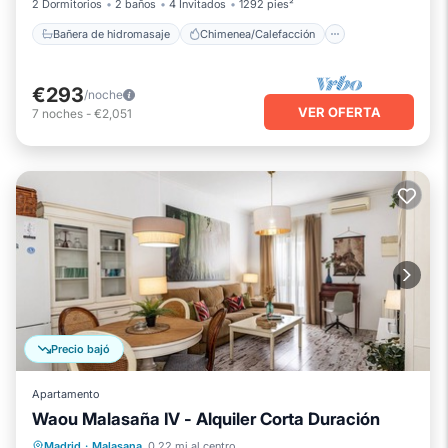
2 Dormitorios
2 baños
4 Invitados
1292 pies²
Bañera de hidromasaje
Chimenea/Calefacción
€293
/noche
VER OFERTA
7
noches
-
€2,051
Precio bajó
Apartamento
Waou Malasaña IV - Alquiler Corta Duración
Chimenea/Calefacción
Cocina
Madrid
·
Malasana
0.22 mi al centro