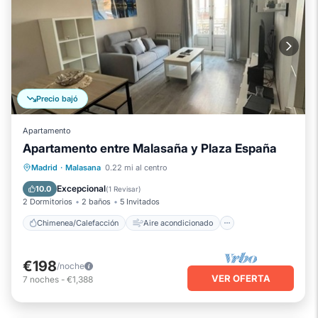
Precio bajó
Apartamento
Apartamento entre Malasaña y Plaza España
Chimenea/Calefacción
Aire acondicionado
Internet
Madrid
·
Malasana
0.22 mi al centro
Apto para niños
Excepcional
10.0
(
1 Revisar
)
2 Dormitorios
2 baños
5 Invitados
Chimenea/Calefacción
Aire acondicionado
€198
/noche
VER OFERTA
7
noches
-
€1,388