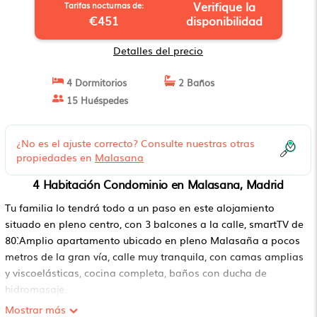
Verifique la
Tarifas nocturnas de:
€451
disponibilidad
Detalles del precio
4 Dormitorios
2 Baños
15 Huéspedes
¿No es el ajuste correcto? Consulte nuestras otras
propiedades en
Malasana
4 Habitación Condominio en Malasana, Madrid
Tu familia lo tendrá todo a un paso en este alojamiento
situado en pleno centro, con 3 balcones a la calle, smartTV de
80`.Amplio apartamento ubicado en pleno Malasaña a pocos
metros de la gran vía, calle muy tranquila, con camas amplias
y viscoelásticas, cocina completa, baños con ducha de
hidromasaje.
Malasaña es una zona dinámica de estudiantes con
Mostrar más