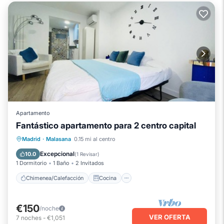
Apartamento
Fantástico apartamento para 2 centro capital
Chimenea/Calefacción
Cocina
Madrid
·
Malasana
0.15 mi al centro
Aire acondicionado
Internet
Excepcional
10.0
(
1 Revisar
)
1 Dormitorio
1 Baño
2 Invitados
Chimenea/Calefacción
Cocina
€150
/noche
VER OFERTA
7
noches
-
€1,051