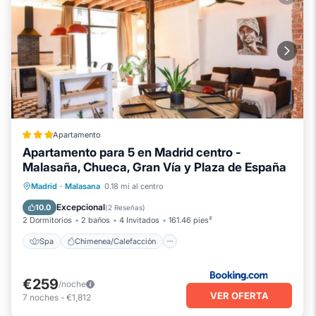
Apartamento
Apartamento para 5 en Madrid centro -
Malasaña, Chueca, Gran Vía y Plaza de España
Spa
Chimenea/Calefacción
Se admiten mascotas
Madrid
·
Malasana
0.18 mi al centro
Aire acondicionado
Excepcional
10.0
(
2 Reseñas
)
2 Dormitorios
2 baños
4 Invitados
161.46 pies²
Spa
Chimenea/Calefacción
€259
/noche
VER OFERTA
7
noches
-
€1,812