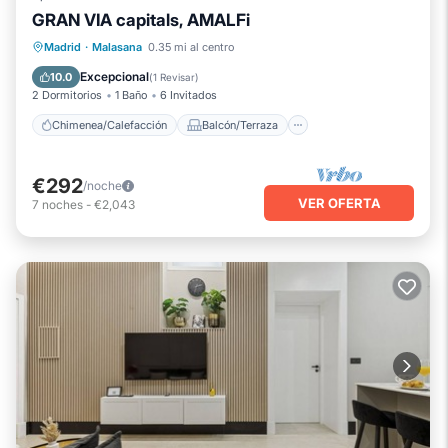
GRAN VIA capitals, AMALFi
Chimenea/Calefacción
Balcón/Terraza
Madrid
·
Malasana
0.35 mi al centro
Cocina
Aire acondicionado
Excepcional
10.0
(
1 Revisar
)
2 Dormitorios
1 Baño
6 Invitados
Chimenea/Calefacción
Balcón/Terraza
€292
/noche
VER OFERTA
7
noches
-
€2,043