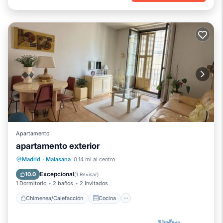
Apartamento
apartamento exterior
Chimenea/Calefacción
Cocina
Madrid
·
Malasana
0.14 mi al centro
Internet
Accesible en silla de ruedas
Excepcional
10.0
(
1 Revisar
)
1 Dormitorio
2 baños
2 Invitados
Chimenea/Calefacción
Cocina