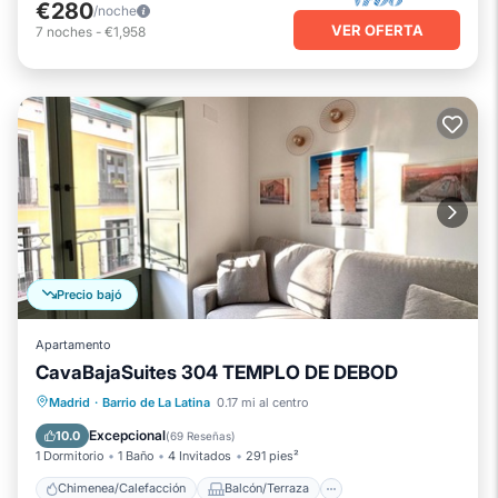
€280
/noche
VER OFERTA
7
noches
-
€1,958
Precio bajó
Apartamento
CavaBajaSuites 304 TEMPLO DE DEBOD
Chimenea/Calefacción
Balcón/Terraza
Madrid
·
Barrio de La Latina
0.17 mi al centro
Cocina
Aire acondicionado
Excepcional
10.0
(
69 Reseñas
)
1 Dormitorio
1 Baño
4 Invitados
291 pies²
Chimenea/Calefacción
Balcón/Terraza