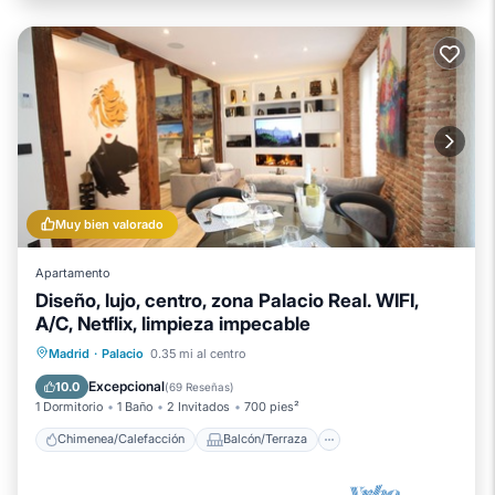
Muy bien valorado
Apartamento
Diseño, lujo, centro, zona Palacio Real. WIFI,
A/C, Netflix, limpieza impecable
Chimenea/Calefacción
Balcón/Terraza
Madrid
·
Palacio
0.35 mi al centro
Cocina
Aparcamiento
Excepcional
10.0
(
69 Reseñas
)
1 Dormitorio
1 Baño
2 Invitados
700 pies²
Chimenea/Calefacción
Balcón/Terraza