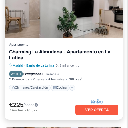
Apartamento
Charming La Almudena - Apartamento en La
Latina
Chimenea/Calefacción
Cocina
Madrid
·
Barrio de La Latina
0.13 mi al centro
Aire acondicionado
Internet
Excepcional
10.0
(
5 Reseñas
)
2 Dormitorios
2 baños
4 Invitados
700 pies²
Chimenea/Calefacción
Cocina
€225
/noche
VER OFERTA
7
noches
-
€1,577