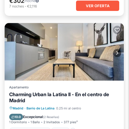
€302
/noche
VER OFERTA
7
noches
-
€2,116
Apartamento
Charming Urban la Latina II - En el centro de
Madrid
Chimenea/Calefacción
Cocina
Madrid
·
Barrio de La Latina
0.25 mi al centro
Aire acondicionado
Internet
Excepcional
10.0
(
2 Reseñas
)
1 Dormitorio
1 Baño
2 Invitados
377 pies²