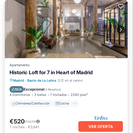
Apartamento
Historic Loft for 7 in Heart of Madrid
Chimenea/Calefacción
Cocina
Madrid
·
Barrio de La Latina
0.12 mi al centro
Apto para niños
Lavandería
Excepcional
10.0
(
3 Reseñas
)
4 Dormitorios
3 baños
7 Invitados
2260 pies²
Chimenea/Calefacción
Cocina
€520
/noche
VER OFERTA
7
noches
-
€3,641