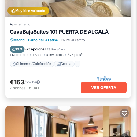
Muy bien valorado
Apartamento
CavaBajaSuites 101 PUERTA DE ALCALÁ
Chimenea/Calefacción
Cocina
Madrid
·
Barrio de La Latina
0.17 mi al centro
Aire acondicionado
Internet
Excepcional
10.0
(
73 Reseñas
)
1 Dormitorio
1 Baño
4 Invitados
377 pies²
Chimenea/Calefacción
Cocina
€163
/noche
VER OFERTA
7
noches
-
€1,141