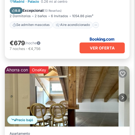
Aire acondicionado
Internet
Madrid
·
Palacio
0.26 mi al centro
Apto para niños
Excepcional
9.8
(
13 Reseñas
)
2 Dormitorios
2 baños
6 Invitados
1054.86 pies²
Se admiten mascotas
Aire acondicionado
€679
/noche
VER OFERTA
7
noches
-
€4,756
Ahorra con
OneKey
Precio bajó
Apartamento