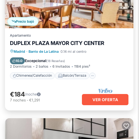
Precio bajó
Apartamento
DUPLEX PLAZA MAYOR CITY CENTER
Chimenea/Calefacción
Balcón/Terraza
Madrid
·
Barrio de La Latina
0.14 mi al centro
Cocina
Aparcamiento
Excepcional
10.0
(
18 Reseñas
)
2 Dormitorios
2 baños
6 Invitados
1184 pies²
Chimenea/Calefacción
Balcón/Terraza
€184
/noche
VER OFERTA
7
noches
-
€1,291