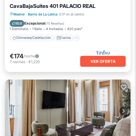
CavaBajaSuites 401 PALACIO REAL
Chimenea/Calefacción
Cocina
Madrid
·
Barrio de La Latina
0.17 mi al centro
Aire acondicionado
Internet
Excepcional
10.0
(
75 Reseñas
)
1 Dormitorio
1 Baño
4 Invitados
420 pies²
Chimenea/Calefacción
Cocina
€174
/noche
VER OFERTA
7
noches
-
€1,220