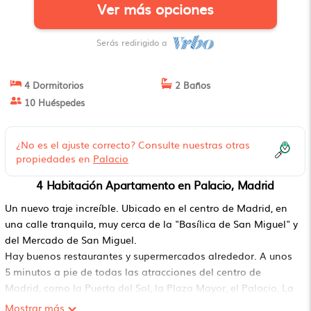
Ver más opciones
Serás redirigido a
4 Dormitorios
2 Baños
10 Huéspedes
¿No es el ajuste correcto? Consulte nuestras otras
propiedades en
Palacio
4 Habitación Apartamento en Palacio, Madrid
Un nuevo traje increíble. Ubicado en el centro de Madrid, en
una calle tranquila, muy cerca de la "Basílica de San Miguel" y
del Mercado de San Miguel.
Hay buenos restaurantes y supermercados alrededor. A unos
5 minutos a pie de todas las atracciones del centro de
Madrid, como la Puerta del Sol, la Plaza Mayor, el Palacio, La
Latina, Mercados y muchas otras atracciones.
Mostrar más