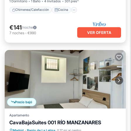
1 Dormitorio
1 Baño
4 Invitados
301 pies²
Chimenea/Calefacción
Cocina
€141
/noche
VER OFERTA
7
noches
-
€990
Precio bajó
Apartamento
CavaBajaSuites 001 RÍO MANZANARES
Chimenea/Calefacción
Cocina
Madrid
·
Barrio de La Latina
0.17 mi al centro