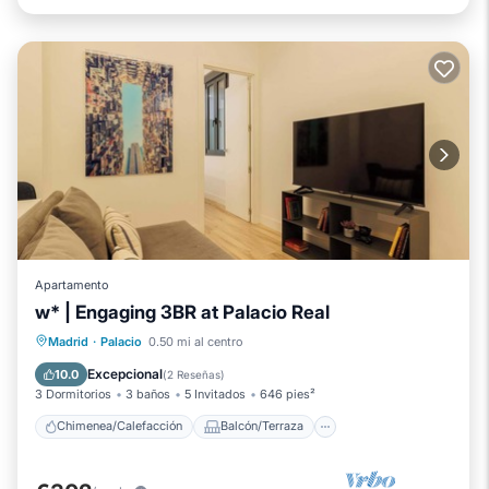
Apartamento
w* | Engaging 3BR at Palacio Real
Chimenea/Calefacción
Balcón/Terraza
Madrid
·
Palacio
0.50 mi al centro
Cocina
Aire acondicionado
Excepcional
10.0
(
2 Reseñas
)
3 Dormitorios
3 baños
5 Invitados
646 pies²
Chimenea/Calefacción
Balcón/Terraza