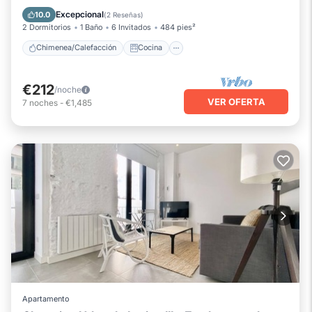
Aire acondicionado
Internet
Excepcional
10.0
(
2 Reseñas
)
2 Dormitorios
1 Baño
6 Invitados
484 pies²
Chimenea/Calefacción
Cocina
€212
/noche
VER OFERTA
7
noches
-
€1,485
Apartamento