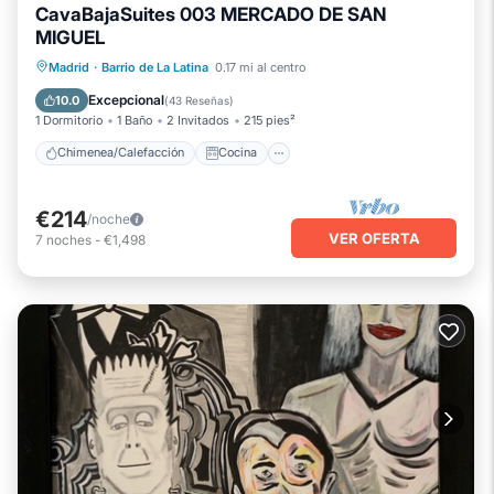
CavaBajaSuites 003 MERCADO DE SAN
MIGUEL
Chimenea/Calefacción
Cocina
Madrid
·
Barrio de La Latina
0.17 mi al centro
Aire acondicionado
Internet
Excepcional
10.0
(
43 Reseñas
)
1 Dormitorio
1 Baño
2 Invitados
215 pies²
Chimenea/Calefacción
Cocina
€214
/noche
VER OFERTA
7
noches
-
€1,498