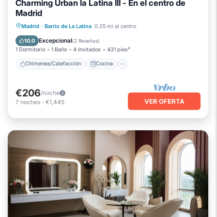
Charming Urban la Latina III - En el centro de
Madrid
Chimenea/Calefacción
Cocina
Madrid
·
Barrio de La Latina
0.25 mi al centro
Aire acondicionado
Internet
Excepcional
10.0
(
2 Reseñas
)
1 Dormitorio
1 Baño
4 Invitados
431 pies²
Chimenea/Calefacción
Cocina
€206
/noche
VER OFERTA
7
noches
-
€1,445