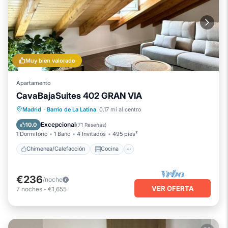
Muy bien valorado
Apartamento
CavaBajaSuites 402 GRAN VIA
Chimenea/Calefacción
Cocina
Madrid
·
Barrio de La Latina
0.17 mi al centro
Aire acondicionado
Internet
Excepcional
10.0
(
71 Reseñas
)
1 Dormitorio
1 Baño
4 Invitados
495 pies²
Chimenea/Calefacción
Cocina
€236
/noche
VER OFERTA
7
noches
-
€1,655