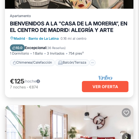
Apartamento
BIENVENIDOS A LA "CASA DE LA MORERIA”, EN
EL CENTRO DE MADRID: ALEGRÍA Y ARTE
Chimenea/Calefacción
Balcón/Terraza
Madrid
·
Barrio de La Latina
0.16 mi al centro
Desayuno
Cocina
Excepcional
10.0
(
36 Reseñas
)
1 Dormitorio
1 Baño
3 Invitados
754 pies²
Chimenea/Calefacción
Balcón/Terraza
€125
/noche
VER OFERTA
7
noches
-
€874