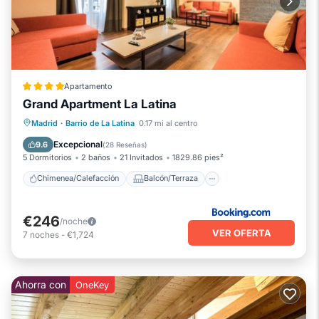
Apartamento
Grand Apartment La Latina
Chimenea/Calefacción
Balcón/Terraza
Madrid
·
Barrio de La Latina
0.17 mi al centro
Aire acondicionado
Internet
Excepcional
9.6
(
28 Reseñas
)
5 Dormitorios
2 baños
21 Invitados
1829.86 pies²
Chimenea/Calefacción
Balcón/Terraza
€246
/noche
VER OFERTA
7
noches
-
€1,724
Ahorra con
OneKey