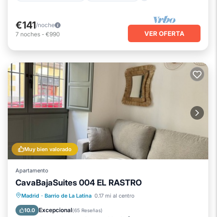
€141
/noche
VER OFERTA
7
noches
-
€990
Muy bien valorado
Apartamento
CavaBajaSuites 004 EL RASTRO
Chimenea/Calefacción
Cocina
Madrid
·
Barrio de La Latina
0.17 mi al centro
Aire acondicionado
Internet
Excepcional
10.0
(
65 Reseñas
)