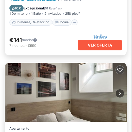
Aire acondicionado
Internet
Excepcional
10.0
(
51 Reseñas
)
1 Dormitorio
1 Baño
2 Invitados
258 pies²
Chimenea/Calefacción
Cocina
€141
/noche
VER OFERTA
7
noches
-
€990
Apartamento