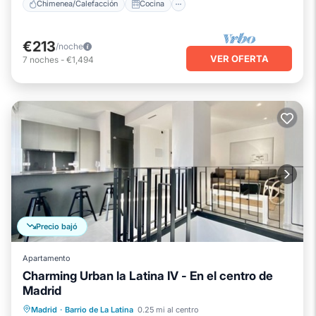
Chimenea/Calefacción
Cocina
€213
/noche
VER OFERTA
7
noches
-
€1,494
Precio bajó
Apartamento
Charming Urban la Latina IV - En el centro de
Madrid
Chimenea/Calefacción
Cocina
Madrid
·
Barrio de La Latina
0.25 mi al centro