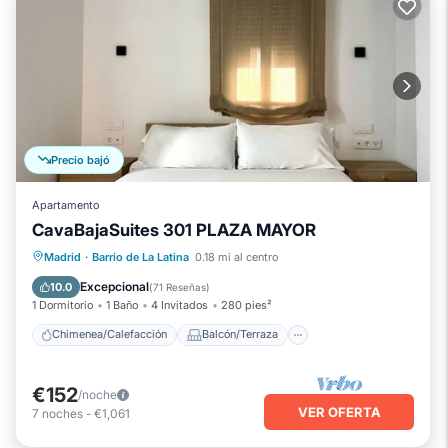
Precio bajó
Apartamento
CavaBajaSuites 301 PLAZA MAYOR
Chimenea/Calefacción
Balcón/Terraza
Madrid
·
Barrio de La Latina
0.18 mi al centro
Cocina
Aire acondicionado
Excepcional
10.0
(
71 Reseñas
)
1 Dormitorio
1 Baño
4 Invitados
280 pies²
Chimenea/Calefacción
Balcón/Terraza
€152
/noche
VER OFERTA
7
noches
-
€1,061