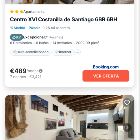
Apartamento
Centro XVI Costanilla de Santiago 6BR 6BH
Aire acondicionado
Internet
Madrid
·
Palacio
0.26 mi al centro
Apto para niños
Excepcional
9.7
(
11 Reseñas
)
6 Dormitorios
6 baños
14 Invitados
2002.09 pies²
Aire acondicionado
Internet
€489
/noche
VER OFERTA
7
noches
-
€3,421