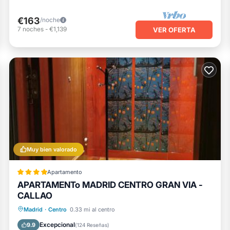
€163
/noche
7
noches
-
€1,139
VER OFERTA
Muy bien valorado
Apartamento
APARTAMENTo MADRID CENTRO GRAN VIA -
CALLAO
Chimenea/Calefacción
Aire acondicionado
Internet
Madrid
·
Centro
0.33 mi al centro
Accesibilidad
Excepcional
9.9
(
124 Reseñas
)