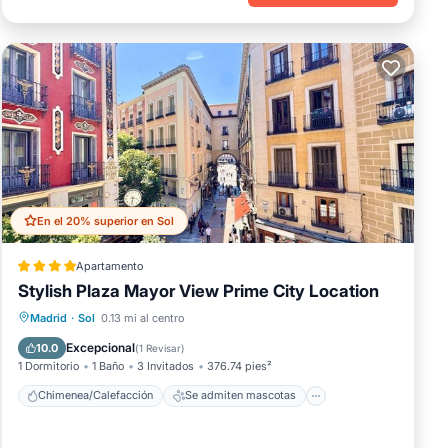
En el 20% superior en Sol
Apartamento
Stylish Plaza Mayor View Prime City Location
Chimenea/Calefacción
Se admiten mascotas
Madrid
·
Sol
0.13 mi al centro
Aire acondicionado
Internet
Excepcional
10.0
(
1 Revisar
)
1 Dormitorio
1 Baño
3 Invitados
376.74 pies²
Chimenea/Calefacción
Se admiten mascotas