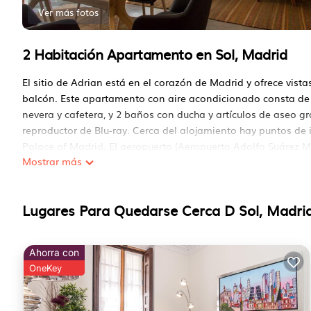
Ver más fotos
2 Habitación Apartamento en Sol, Madrid
El sitio de Adrian está en el corazón de Madrid y ofrece vista
balcón. Este apartamento con aire acondicionado consta de 
nevera y cafetera, y 2 baños con ducha y artículos de aseo gr
reproductor de Blu-ray. Cerca del alojamiento hay puntos d
Palace of Madrid. El aeropuerto (Aeropuerto Adolfo Suárez Ma
Mostrar más
El sitio de Adrian se encuentra en Madrid.
Este 2 Dormitorios Apartamento es adecuado para turistas y
Lugares Para Quedarse Cerca D Sol, Madri
Estas comodidades incluyen: Aire acondicionado, Estacionami
propiedad clasificada 4 Star y tiene más de 11 reviews con e
quedarse? Ya sea para el trabajo o por el ocio, considere q
Ahorra con
encantará.
OneKey
Puede verificar las revisiones y la descripción de este 2 Do
lugar Alojamiento.io en Madrid. Estos detalles son Auténtic