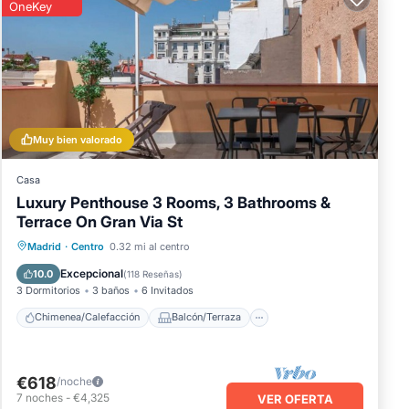
OneKey
Muy bien valorado
Casa
Luxury Penthouse 3 Rooms, 3 Bathrooms &
Terrace On Gran Via St
Chimenea/Calefacción
Balcón/Terraza
Madrid
·
Centro
0.32 mi al centro
Cocina
Aire acondicionado
Excepcional
10.0
(
118 Reseñas
)
3 Dormitorios
3 baños
6 Invitados
Chimenea/Calefacción
Balcón/Terraza
€618
/noche
7
noches
-
€4,325
VER OFERTA