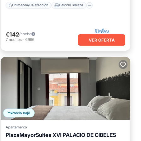
Chimenea/Calefacción
Balcón/Terraza
€142
/noche
7
noches
-
€996
VER OFERTA
Precio bajó
Apartamento
PlazaMayorSuites XVI PALACIO DE CIBELES