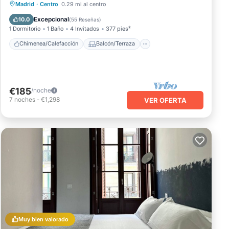
Chimenea/Calefacción
Balcón/Terraza
Madrid
·
Centro
0.29 mi al centro
Cocina
Aire acondicionado
Excepcional
10.0
(
55 Reseñas
)
1 Dormitorio
1 Baño
4 Invitados
377 pies²
Chimenea/Calefacción
Balcón/Terraza
€185
/noche
7
noches
-
€1,298
VER OFERTA
Muy bien valorado