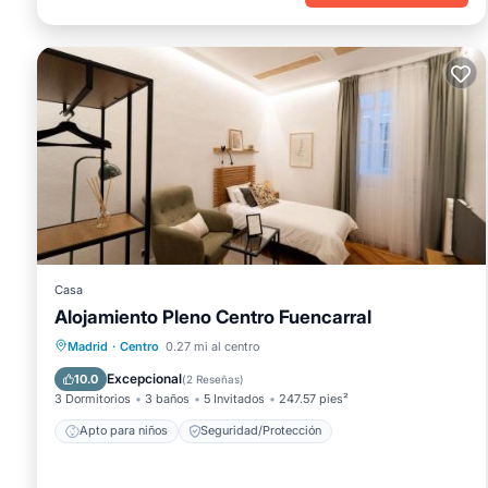
Casa
Alojamiento Pleno Centro Fuencarral
Madrid
·
Centro
0.27 mi al centro
Apto para niños
Seguridad/Protección
Excepcional
10.0
(
2 Reseñas
)
3 Dormitorios
3 baños
5 Invitados
247.57 pies²
Apto para niños
Seguridad/Protección