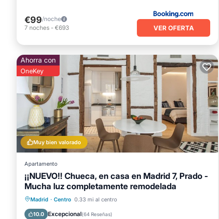
€99
/noche
VER OFERTA
7
noches
-
€693
Ahorra con
OneKey
Muy bien valorado
Apartamento
¡¡NUEVO!! Chueca, en casa en Madrid 7, Prado -
Mucha luz completamente remodelada
Chimenea/Calefacción
Balcón/Terraza
Madrid
·
Centro
0.33 mi al centro
Cocina
Aire acondicionado
Excepcional
10.0
(
64 Reseñas
)