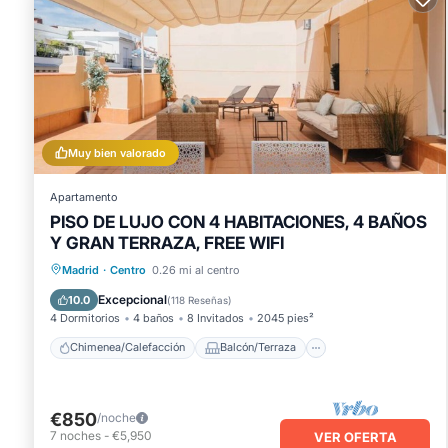
Muy bien valorado
Apartamento
PISO DE LUJO CON 4 HABITACIONES, 4 BAÑOS
Y GRAN TERRAZA, FREE WIFI
Chimenea/Calefacción
Balcón/Terraza
Madrid
·
Centro
0.26 mi al centro
Cocina
Aire acondicionado
Excepcional
10.0
(
118 Reseñas
)
4 Dormitorios
4 baños
8 Invitados
2045 pies²
Chimenea/Calefacción
Balcón/Terraza
€850
/noche
7
noches
-
€5,950
VER OFERTA