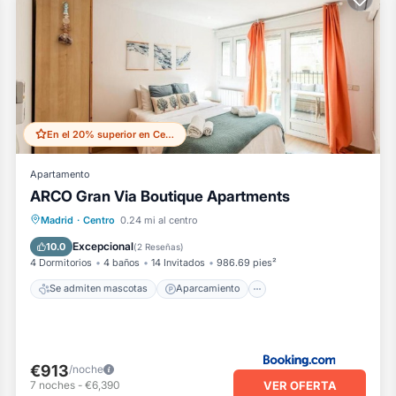
En el 20% superior en Centro
Apartamento
ARCO Gran Via Boutique Apartments
Se admiten mascotas
Aparcamiento
Madrid
·
Centro
0.24 mi al centro
Aire acondicionado
Internet
Excepcional
10.0
(
2 Reseñas
)
4 Dormitorios
4 baños
14 Invitados
986.69 pies²
Se admiten mascotas
Aparcamiento
€913
/noche
VER OFERTA
7
noches
-
€6,390