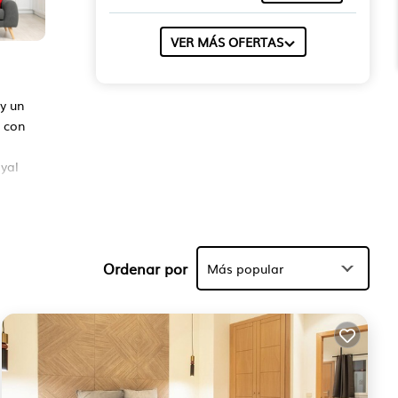
VER MÁS OFERTAS
 y un
a con
yal
dad.
Ordenar por
Más popular
ara
e