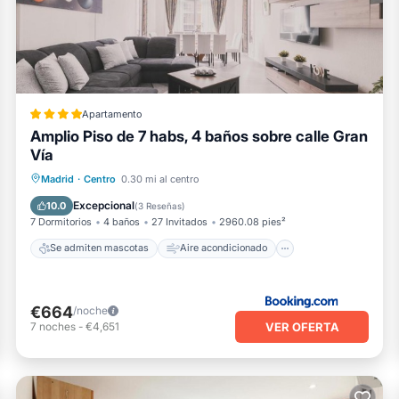
e todo Instalaciones que se han enumerado a continuación. Tenga 
m para la lista "El sitio de Adrian". Confiamos únicamente en sus
ene alguna preocupación sobre el información o precisión que des
0000000000000VT48022, VT4802
Apartamento
Amplio Piso de 7 habs, 4 baños sobre calle Gran
Vía
Se admiten mascotas
Aire acondicionado
Internet
Madrid
·
Centro
0.30 mi al centro
Apto para niños
Excepcional
10.0
(
3 Reseñas
)
7 Dormitorios
4 baños
27 Invitados
2960.08 pies²
Se admiten mascotas
Aire acondicionado
€664
/noche
VER OFERTA
7
noches
-
€4,651