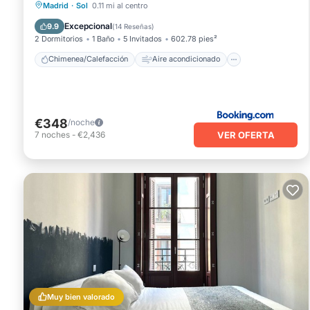
Aire acondicionado
Apto para niños
Madrid
·
Sol
0.11 mi al centro
Seguridad/Protección
Excepcional
9.9
(
14 Reseñas
)
2 Dormitorios
1 Baño
5 Invitados
602.78 pies²
Chimenea/Calefacción
Aire acondicionado
€348
/noche
VER OFERTA
7
noches
-
€2,436
Muy bien valorado