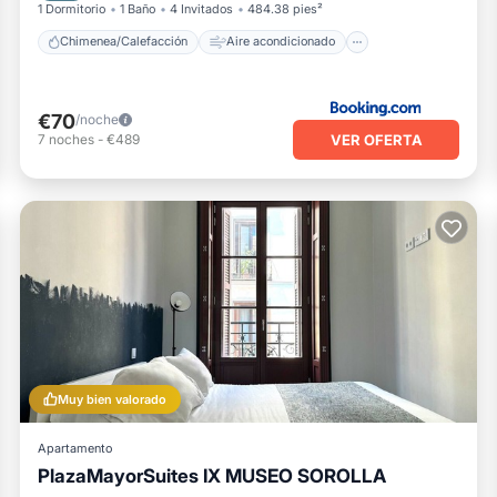
1 Dormitorio
1 Baño
4 Invitados
484.38 pies²
Chimenea/Calefacción
Aire acondicionado
€70
/noche
VER OFERTA
7
noches
-
€489
Muy bien valorado
Apartamento
PlazaMayorSuites IX MUSEO SOROLLA