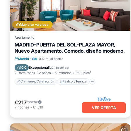
Este El sitio de Adrian en Madrid está bien equipado y tien
cuenta que estos detalles fueron compartidos por Booking.co
detalles compartidos y somos considerados "precisos". Si ti
esto Apartamento, por favor déjanos saber.
Muy bien valorado
Número de licencia : ESFCTU000028091000313678000000000
Apartamento
MADRID-PUERTA DEL SOL-PLAZA MAYOR,
Nuevo Apartamento, Comodo, diseño moderno.
Chimenea/Calefacción
Balcón/Terraza
Madrid
·
Sol
0.12 mi al centro
Cocina
Aparcamiento
Excepcional
10.0
(
224 Reseñas
)
2 Dormitorios
2 baños
6 Invitados
1292 pies²
Chimenea/Calefacción
Balcón/Terraza
€217
/noche
7
noches
-
€1,519
VER OFERTA