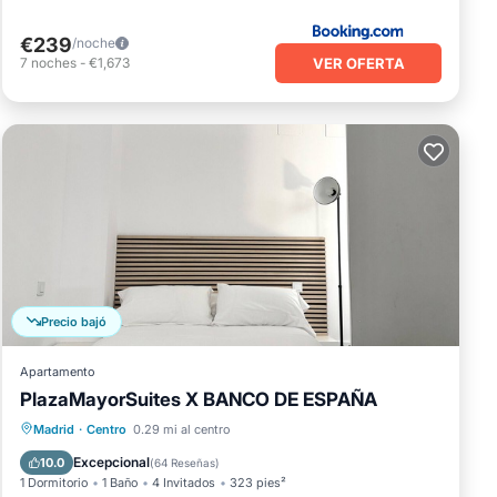
€239
/noche
VER OFERTA
7
noches
-
€1,673
Precio bajó
Apartamento
PlazaMayorSuites X BANCO DE ESPAÑA
Chimenea/Calefacción
Balcón/Terraza
Madrid
·
Centro
0.29 mi al centro
Cocina
Aire acondicionado
Excepcional
10.0
(
64 Reseñas
)
1 Dormitorio
1 Baño
4 Invitados
323 pies²