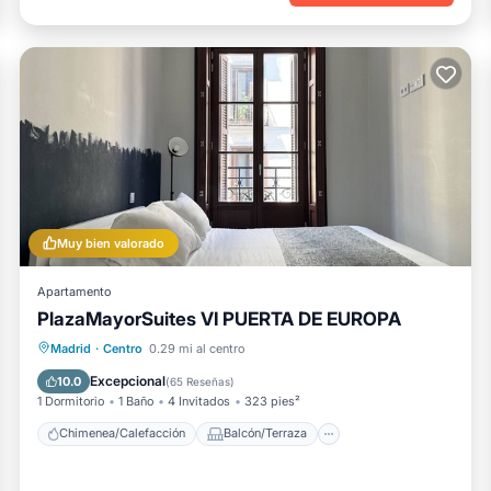
Muy bien valorado
Apartamento
PlazaMayorSuites VI PUERTA DE EUROPA
Chimenea/Calefacción
Balcón/Terraza
Madrid
·
Centro
0.29 mi al centro
Cocina
Aire acondicionado
Excepcional
10.0
(
65 Reseñas
)
1 Dormitorio
1 Baño
4 Invitados
323 pies²
Chimenea/Calefacción
Balcón/Terraza