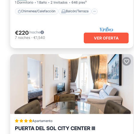
1 Dormitorio
1 Baño
2 Invitados
646 pies²
Chimenea/Calefacción
Balcón/Terraza
€220
/noche
7
noches
-
€1,540
VER OFERTA
Apartamento
PUERTA DEL SOL CITY CENTER III
Chimenea/Calefacción