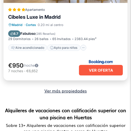
Apartamento
Cibeles Luxe in Madrid
Aire acondicionado
Apto para niños
Madrid
·
Cortes
0.20 mi al centro
Accesibilidad
Seguridad/Protección
Fabuloso
8.7
(
285 Reseñas
)
29 Dormitorios
26 baños
65 Invitados
2383.44 pies²
Aire acondicionado
Apto para niños
€950
/noche
VER OFERTA
7
noches
-
€6,652
Ver más propiedades
Alquileres de vacaciones con calificación superior con
una piscina en Huertas
Sobre
13
+ Alquileres de vacaciones con calificación superior