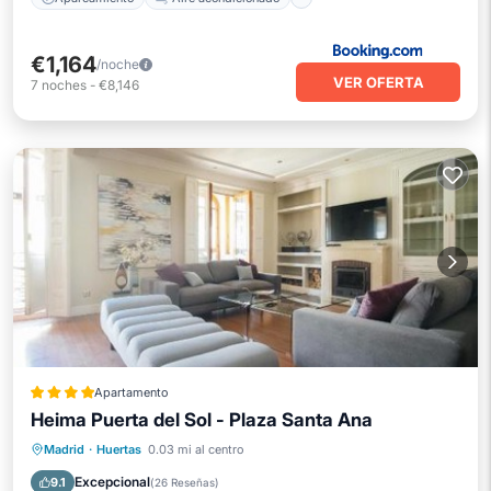
€1,164
/noche
VER OFERTA
7
noches
-
€8,146
Apartamento
Heima Puerta del Sol - Plaza Santa Ana
Aire acondicionado
Internet
Madrid
·
Huertas
0.03 mi al centro
Apto para niños
Accesibilidad
Excepcional
9.1
(
26 Reseñas
)