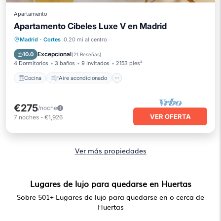
Apartamento
Apartamento Cibeles Luxe V en Madrid
Cocina
Aire acondicionado
Internet
Madrid
·
Cortes
0.20 mi al centro
Apto para niños
Excepcional
10.0
(
21 Reseñas
)
4 Dormitorios
3 baños
9 Invitados
2153 pies²
Cocina
Aire acondicionado
€275
/noche
VER OFERTA
7
noches
-
€1,926
Ver más propiedades
Lugares de lujo para quedarse en Huertas
Sobre
501
+ Lugares de lujo para quedarse en o cerca de
Huertas