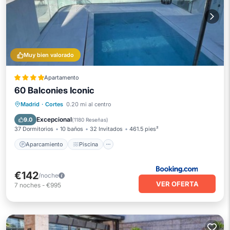
Muy bien valorado
Apartamento
60 Balconies Iconic
Aparcamiento
Piscina
Madrid
·
Cortes
0.20 mi al centro
Balcón/Terraza
Vistas
Excepcional
9.0
(
1180 Reseñas
)
37 Dormitorios
10 baños
32 Invitados
461.5 pies²
Aparcamiento
Piscina
€142
/noche
VER OFERTA
7
noches
-
€995