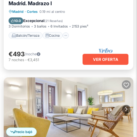
Madrid. Madrazo I
Balcón/Terraza
Cocina
Madrid
·
Cortes
0.19 mi al centro
Aire acondicionado
Internet
Excepcional
10.0
(
21 Reseñas
)
3 Dormitorios
3 baños
6 Invitados
2153 pies²
Balcón/Terraza
Cocina
€493
/noche
VER OFERTA
7
noches
-
€3,451
Precio bajó