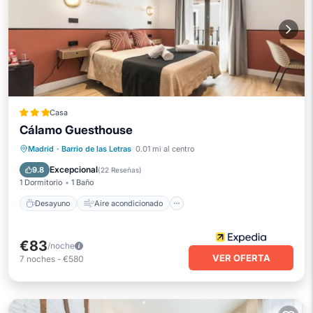
Casa
Cálamo Guesthouse
Desayuno
Aire acondicionado
Madrid
·
Barrio de las Letras
0.01 mi al centro
Internet
Apto para niños
Excepcional
9.8
(
22 Reseñas
)
1 Dormitorio
1 Baño
Desayuno
Aire acondicionado
€83
/noche
VER OFERTA
7
noches
-
€580