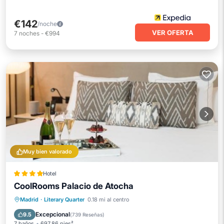
€142
/noche
VER OFERTA
7
noches
-
€994
Muy bien valorado
Hotel
CoolRooms Palacio de Atocha
Frente al mar
Desayuno
Madrid
·
Literary Quarter
0.18 mi al centro
Aparcamiento
Piscina
Excepcional
9.5
(
739 Reseñas
)
7 baños
697.86 pies²