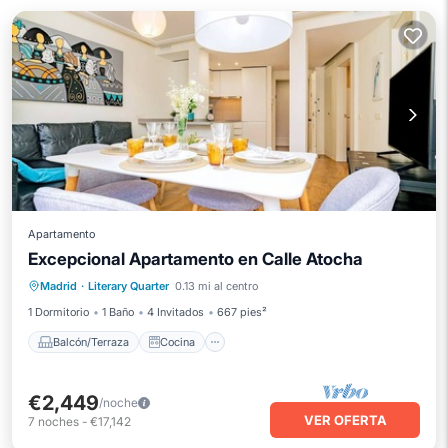
Apartamento
Excepcional Apartamento en Calle Atocha
Balcón/Terraza
Cocina
Madrid
·
Literary Quarter
0.13 mi al centro
Aire acondicionado
Internet
1 Dormitorio
1 Baño
4 Invitados
667 pies²
Balcón/Terraza
Cocina
€2,449
/noche
VER OFERTA
7
noches
-
€17,142