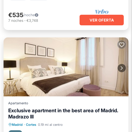
€535
/noche
VER OFERTA
7
noches
-
€3,748
Apartamento
Exclusive apartment in the best area of Madrid.
Madrazo III
Balcón/Terraza
Cocina
Madrid
·
Cortes
0.19 mi al centro
Aire acondicionado
Internet