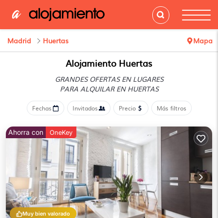
Madrid
Huertas
Mapa
Alojamiento Huertas
GRANDES OFERTAS EN LUGARES
PARA ALQUILAR EN HUERTAS
Fechas
Invitados
Precio
Más filtros
Ahorra con
OneKey
Muy bien valorado