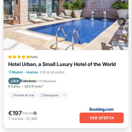
Hotel
Hotel Urban, a Small Luxury Hotel of the World
Frente al mar
Desayuno
Estación de carga para vehículos eléctricos
Madrid
·
Huertas
0.13 mi al centro
Aparcamiento
Fabuloso
8.9
(
770 Reseñas
)
6 baños
383.91 pies²
Frente al mar
Desayuno
€197
/noche
VER OFERTA
7
noches
-
€1,382