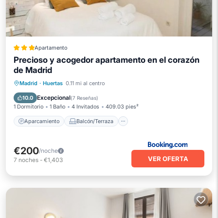
Apartamento
Precioso y acogedor apartamento en el corazón
de Madrid
Aparcamiento
Balcón/Terraza
Madrid
·
Huertas
0.11 mi al centro
Aire acondicionado
Apto para niños
Excepcional
10.0
(
7 Reseñas
)
1 Dormitorio
1 Baño
4 Invitados
409.03 pies²
Aparcamiento
Balcón/Terraza
€200
/noche
VER OFERTA
7
noches
-
€1,403