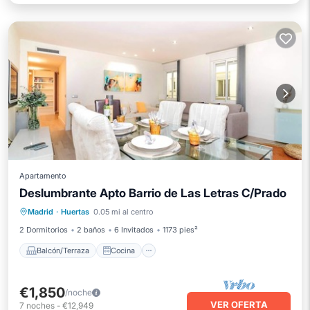
Apartamento
Deslumbrante Apto Barrio de Las Letras C/Prado
Balcón/Terraza
Cocina
Madrid
·
Huertas
0.05 mi al centro
Aire acondicionado
Internet
2 Dormitorios
2 baños
6 Invitados
1173 pies²
Balcón/Terraza
Cocina
€1,850
/noche
VER OFERTA
7
noches
-
€12,949