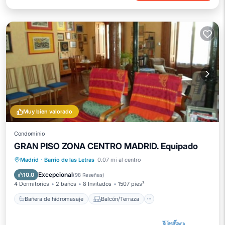
Muy bien valorado
Condominio
GRAN PISO ZONA CENTRO MADRID. Equipado
Bañera de hidromasaje
Balcón/Terraza
Madrid
·
Barrio de las Letras
0.07 mi al centro
Cocina
Internet
Excepcional
10.0
(
98 Reseñas
)
4 Dormitorios
2 baños
8 Invitados
1507 pies²
Bañera de hidromasaje
Balcón/Terraza