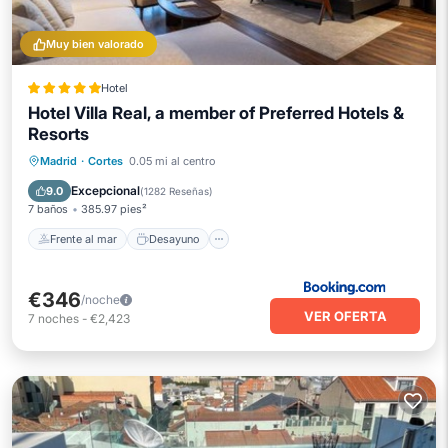
Muy bien valorado
Hotel
Hotel Villa Real, a member of Preferred Hotels &
Resorts
Frente al mar
Desayuno
Estación de carga para vehículos eléctricos
Madrid
·
Cortes
0.05 mi al centro
Aparcamiento
Excepcional
9.0
(
1282 Reseñas
)
7 baños
385.97 pies²
Frente al mar
Desayuno
€346
/noche
VER OFERTA
7
noches
-
€2,423