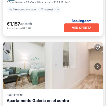
5 Dormitorios
1 Baño
11 Invitados
3229.17 pies²
Aire acondicionado
Internet
€1,157
/noche
VER OFERTA
7
noches
-
€8,098
Apartamento
Apto para niños
Ropa de cama
Apartamento Galería en el centro
Instalaciones de bienestar