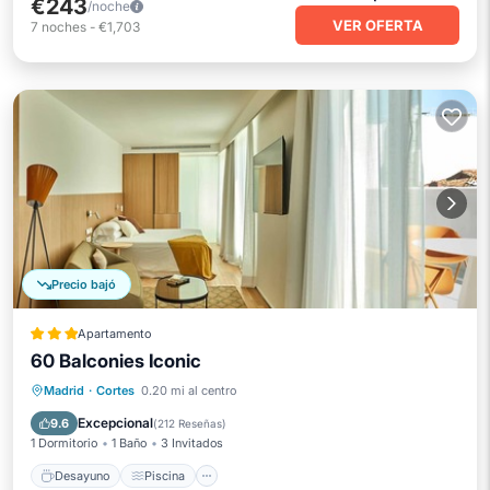
€243
/noche
VER OFERTA
7
noches
-
€1,703
Precio bajó
Apartamento
60 Balconies Iconic
Desayuno
Piscina
Cocina
Madrid
·
Cortes
0.20 mi al centro
Aire acondicionado
Excepcional
9.6
(
212 Reseñas
)
1 Dormitorio
1 Baño
3 Invitados
Desayuno
Piscina