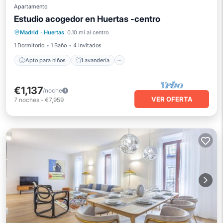
Apartamento
Estudio acogedor en Huertas -centro
Apto para niños
Lavandería
Madrid
·
Huertas
0.10 mi al centro
Ropa de cama
Instalaciones de bienestar
1 Dormitorio
1 Baño
4 Invitados
Apto para niños
Lavandería
€1,137
/noche
VER OFERTA
7
noches
-
€7,959