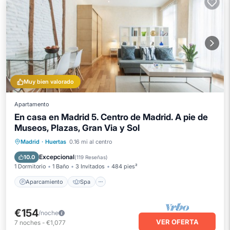
Muy bien valorado
Apartamento
En casa en Madrid 5. Centro de Madrid. A pie de
Museos, Plazas, Gran Via y Sol
Aparcamiento
Spa
Cocina
Madrid
·
Huertas
0.16 mi al centro
Aire acondicionado
Excepcional
10.0
(
119 Reseñas
)
1 Dormitorio
1 Baño
3 Invitados
484 pies²
Aparcamiento
Spa
€154
/noche
VER OFERTA
7
noches
-
€1,077