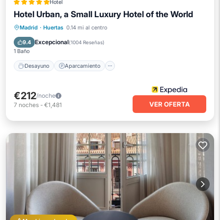
Hotel
Hotel Urban, a Small Luxury Hotel of the World
Desayuno
Aparcamiento
Piscina
Madrid
·
Huertas
0.14 mi al centro
Balcón/Terraza
Excepcional
9.4
(
1004 Reseñas
)
1 Baño
Desayuno
Aparcamiento
€212
/noche
VER OFERTA
7
noches
-
€1,481