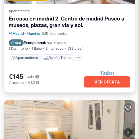
Apartamento
En casa en madrid 2. Centro de madrid Paseo a
museos, plazas, gran via y sol.
Aparcamiento
Balcón/Terraza
Madrid
·
Huertas
0.15 mi al centro
Cocina
Aire acondicionado
Excepcional
10.0
(
204 Reseñas
)
1 Dormitorio
1 Baño
3 Invitados
538 pies²
Aparcamiento
Balcón/Terraza
€145
/noche
VER OFERTA
7
noches
-
€1,013