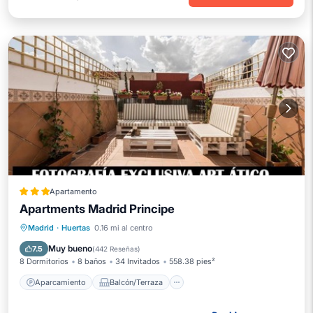
Apartamento
Apartments Madrid Principe
Aparcamiento
Balcón/Terraza
Madrid
·
Huertas
0.16 mi al centro
Aire acondicionado
Internet
Muy bueno
7.5
(
442 Reseñas
)
8 Dormitorios
8 baños
34 Invitados
558.38 pies²
Aparcamiento
Balcón/Terraza