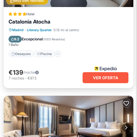
Muy bien valorado
Hotel
Catalonia Atocha
Desayuno
Piscina
Spa
Madrid
·
Literary Quarter
0.13 mi al centro
Balcón/Terraza
Excepcional
9.2
(
1003 Reseñas
)
1 Baño
Desayuno
Piscina
€139
/noche
VER OFERTA
7
noches
-
€973