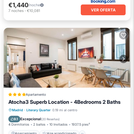
€1,440
/noche
VER OFERTA
7
noches
-
€10,081
Apartamento
Atocha3 Superb Location - 4Bedrooms 2 Baths
Aparcamiento
Aire acondicionado
Madrid
·
Literary Quarter
0.19 mi al centro
Internet
Se admiten mascotas
Excepcional
9.1
(
20 Reseñas
)
4 Dormitorios
2 baños
10 Invitados
1937.5 pies²
Aparcamiento
Aire acondicionado