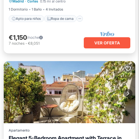
Madrid
·
Cortes
0.15 mi al centro
Seguridad/Protección
1 Dormitorio
1 Baño
4 Invitados
Apto para niños
Ropa de cama
€1,150
/noche
VER OFERTA
7
noches
-
€8,051
Apartamento
Elegant 5-Bedroom Apartment with Terrace in