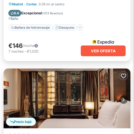
Bañera de hidromasaje
Desayuno
Madrid
·
Cortes
0.05 mi al centro
Aparcamiento
Piscina
Excepcional
9.4
(
1013 Reseñas
)
1 Baño
Bañera de hidromasaje
Desayuno
€146
/noche
VER OFERTA
7
noches
-
€1,020
Precio bajó