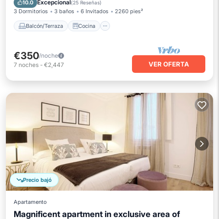
Excepcional
10.0
(
25 Reseñas
)
3 Dormitorios
3 baños
6 Invitados
2260 pies²
Balcón/Terraza
Cocina
€350
/noche
VER OFERTA
7
noches
-
€2,447
Precio bajó
Apartamento
Magnificent apartment in exclusive area of