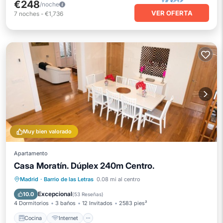
€248
/noche
VER OFERTA
7
noches
-
€1,736
Muy bien valorado
Apartamento
Casa Moratín. Dúplex 240m Centro.
Cocina
Internet
Apto para niños
Madrid
·
Barrio de las Letras
0.08 mi al centro
Lavandería
Excepcional
10.0
(
53 Reseñas
)
4 Dormitorios
3 baños
12 Invitados
2583 pies²
Cocina
Internet