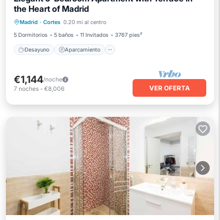
the Heart of Madrid
Desayuno
Aparcamiento
Madrid
·
Cortes
0.20 mi al centro
Balcón/Terraza
Cocina
5 Dormitorios
5 baños
11 Invitados
3767 pies²
Desayuno
Aparcamiento
€1,144
/noche
VER OFERTA
7
noches
-
€8,006