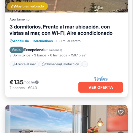
Muy bien valorado
Apartamento
3 dormitorios, Frente al mar ubicación, con
vistas al mar, con Wi-Fi, Aire acondicionado
Frente al mar
Chimenea/Calefacción
Andalusia
·
Torremolinos
0.30 mi al centro
Piscina
Vista al mar
Excepcional
10.0
(
81 Reseñas
)
3 Dormitorios
3 baños
6 Invitados
1507 pies²
Frente al mar
Chimenea/Calefacción
€135
/noche
VER OFERTA
7
noches
-
€943