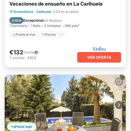
Vacaciones de ensueño en La Carihuela
Frente al mar
Piscina
Vista al mar
Torremolinos
·
Carihuela
0.23 mi al centro
Balcón/Terraza
Excepcional
10.0
(
32 Reseñas
)
1 Dormitorio
1 Baño
2 Invitados
388 pies²
Frente al mar
Piscina
€132
/noche
VER OFERTA
7
noches
-
€924
Precio bajó