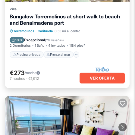
Villa
Bungalow Torremolinos at short walk to beach
and Benalmadena port
Piscina privada
Frente al mar
Torremolinos
·
Carihuela
0.55 mi al centro
Chimenea/Calefacción
Piscina
Excepcional
10.0
(
28 Reseñas
)
2 Dormitorios
1 Baño
4 Invitados
1184 pies²
Piscina privada
Frente al mar
€273
/noche
VER OFERTA
7
noches
-
€1,912