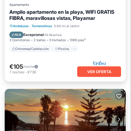
Apartamento
Amplio apartamento en la playa, WIFI GRATIS
FIBRA, maravillosas vistas, Playamar
Chimenea/Calefacción
Piscina
Andalusia
·
Torremolinos
0.64 mi al centro
Vista al mar
Balcón/Terraza
Excepcional
10.0
(
59 Reseñas
)
3 Dormitorios
2 baños
5 Invitados
1399 pies²
Chimenea/Calefacción
Piscina
€105
/noche
VER OFERTA
7
noches
-
€736