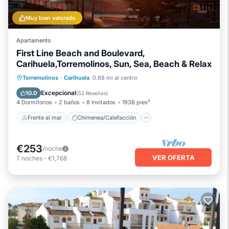
Muy bien valorado
Apartamento
First Line Beach and Boulevard,
Carihuela,Torremolinos, Sun, Sea, Beach & Relax
Frente al mar
Chimenea/Calefacción
Torremolinos
·
Carihuela
0.68 mi al centro
Piscina
Vista al mar
Excepcional
10.0
(
52 Reseñas
)
4 Dormitorios
2 baños
8 Invitados
1938 pies²
Frente al mar
Chimenea/Calefacción
€253
/noche
VER OFERTA
7
noches
-
€1,768