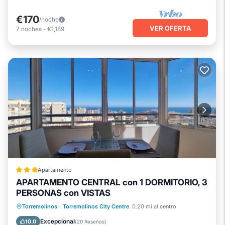
€170
/noche
VER OFERTA
7
noches
-
€1,189
Apartamento
APARTAMENTO CENTRAL con 1 DORMITORIO, 3
PERSONAS con VISTAS
Frente al mar
Vista al mar
Vistas
Torremolinos
·
Torremolinos City Centre
0.20 mi al centro
Aparcamiento
Excepcional
10.0
(
20 Reseñas
)