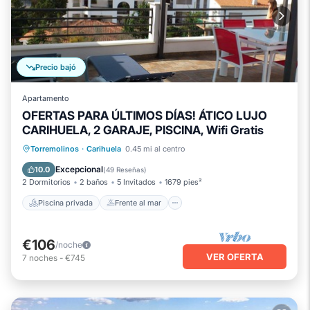
Precio bajó
Apartamento
OFERTAS PARA ÚLTIMOS DÍAS! ÁTICO LUJO
CARIHUELA, 2 GARAJE, PISCINA, Wifi Gratis
Piscina privada
Frente al mar
Torremolinos
·
Carihuela
0.45 mi al centro
Chimenea/Calefacción
Piscina
Excepcional
10.0
(
49 Reseñas
)
2 Dormitorios
2 baños
5 Invitados
1679 pies²
Piscina privada
Frente al mar
€106
/noche
VER OFERTA
7
noches
-
€745