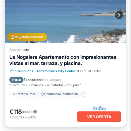
Muy bien valorado
Apartamento
La Nogalera Apartamento con impresionantes
vistas al mar, terraza, y piscina.
Frente al mar
Chimenea/Calefacción
Torremolinos
·
Torremolinos City Centre
0.18 mi al centro
Piscina
Vista al mar
Excepcional
10.0
(
81 Reseñas
)
1 Dormitorio
2 baños
4 Invitados
915 pies²
Frente al mar
Chimenea/Calefacción
€118
/noche
VER OFERTA
7
noches
-
€825