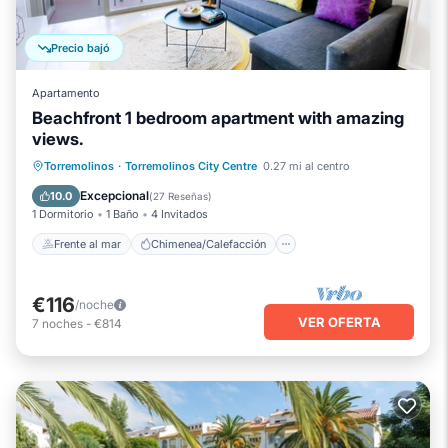
Precio bajó
Apartamento
Beachfront 1 bedroom apartment with amazing
views.
Frente al mar
Chimenea/Calefacción
Torremolinos
·
Torremolinos City Centre
0.27 mi al centro
Piscina
Vista al mar
Excepcional
10.0
(
27 Reseñas
)
1 Dormitorio
1 Baño
4 Invitados
Frente al mar
Chimenea/Calefacción
€116
/noche
VER OFERTA
7
noches
-
€814