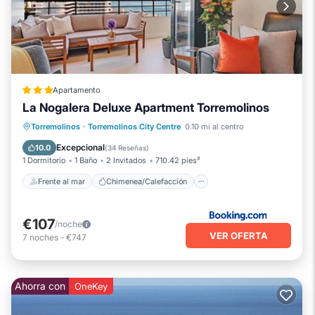
Apartamento
La Nogalera Deluxe Apartment Torremolinos
Frente al mar
Chimenea/Calefacción
Torremolinos
·
Torremolinos City Centre
0.10 mi al centro
Piscina
Vista al mar
Excepcional
10.0
(
34 Reseñas
)
1 Dormitorio
1 Baño
2 Invitados
710.42 pies²
Frente al mar
Chimenea/Calefacción
€107
/noche
VER OFERTA
7
noches
-
€747
Ahorra con
OneKey