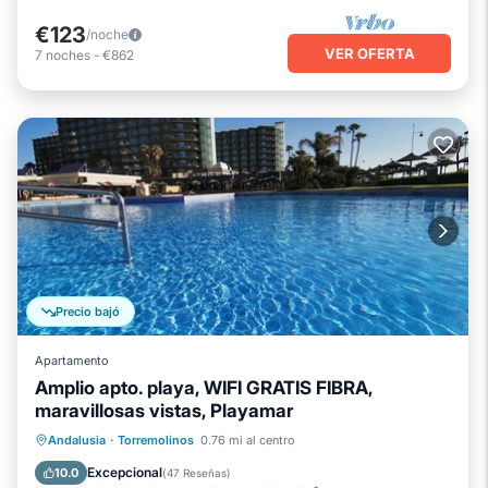
€123
/noche
VER OFERTA
7
noches
-
€862
Precio bajó
Apartamento
Amplio apto. playa, WIFI GRATIS FIBRA,
maravillosas vistas, Playamar
Chimenea/Calefacción
Piscina
Andalusia
·
Torremolinos
0.76 mi al centro
Vista al mar
Balcón/Terraza
Excepcional
10.0
(
47 Reseñas
)