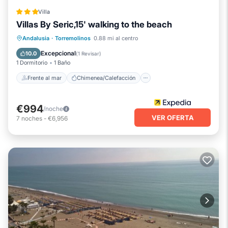
Villa
Villas By Seric,15' walking to the beach
Frente al mar
Chimenea/Calefacción
Andalusia
·
Torremolinos
0.88 mi al centro
Piscina
Vista al mar
Excepcional
10.0
(
1 Revisar
)
1 Dormitorio
1 Baño
Frente al mar
Chimenea/Calefacción
€994
/noche
VER OFERTA
7
noches
-
€6,956