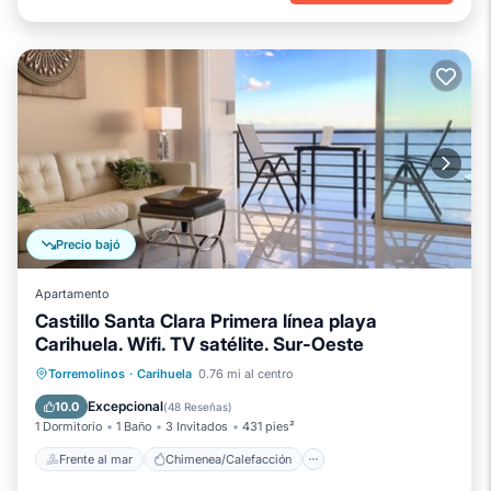
Precio bajó
Apartamento
Castillo Santa Clara Primera línea playa
Carihuela. Wifi. TV satélite. Sur-Oeste
Frente al mar
Chimenea/Calefacción
Torremolinos
·
Carihuela
0.76 mi al centro
Piscina
Vista al mar
Excepcional
10.0
(
48 Reseñas
)
1 Dormitorio
1 Baño
3 Invitados
431 pies²
Frente al mar
Chimenea/Calefacción