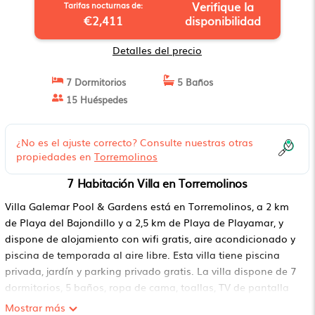
Verifique la
Tarifas nocturnas de:
€2,411
disponibilidad
Detalles del precio
7 Dormitorios
5 Baños
15 Huéspedes
¿No es el ajuste correcto? Consulte nuestras otras
propiedades en
Torremolinos
7 Habitación Villa en Torremolinos
Villa Galemar Pool & Gardens está en Torremolinos, a 2 km
de Playa del Bajondillo y a 2,5 km de Playa de Playamar, y
dispone de alojamiento con wifi gratis, aire acondicionado y
piscina de temporada al aire libre. Esta villa tiene piscina
privada, jardín y parking privado gratis. La villa dispone de 7
dormitorios, 5 baños, ropa de cama, toallas, TV de pantalla
plana, cocina totalmente equipada y terraza con vistas al
Mostrar más