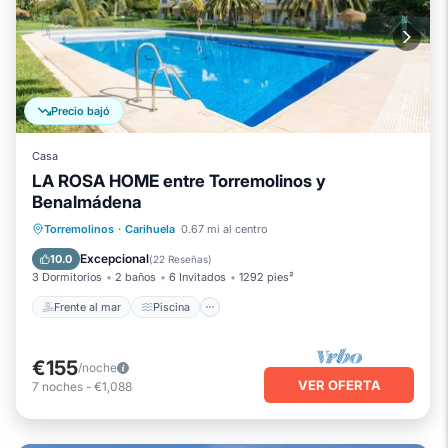
Precio bajó
Casa
LA ROSA HOME entre Torremolinos y
Benalmádena
Frente al mar
Piscina
Vista al mar
Torremolinos
·
Carihuela
0.67 mi al centro
Balcón/Terraza
Excepcional
10.0
(
22 Reseñas
)
3 Dormitorios
2 baños
6 Invitados
1292 pies²
Frente al mar
Piscina
€155
/noche
VER OFERTA
7
noches
-
€1,088