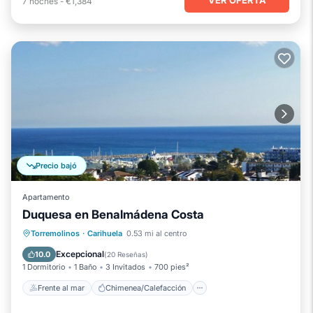
7
noches
-
€1,384
Precio bajó
Apartamento
Duquesa en Benalmádena Costa
Frente al mar
Chimenea/Calefacción
Torremolinos
·
Carihuela
0.53 mi al centro
Piscina
Vista al mar
Excepcional
10.0
(
20 Reseñas
)
1 Dormitorio
1 Baño
3 Invitados
700 pies²
Frente al mar
Chimenea/Calefacción