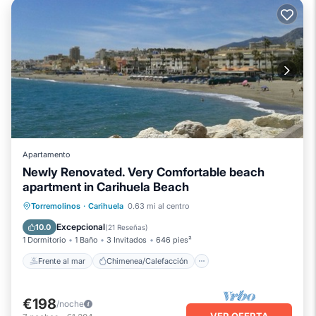
Apartamento
Newly Renovated. Very Comfortable beach
apartment in Carihuela Beach
Frente al mar
Chimenea/Calefacción
Torremolinos
·
Carihuela
0.63 mi al centro
Piscina
Vista al mar
Excepcional
10.0
(
21 Reseñas
)
1 Dormitorio
1 Baño
3 Invitados
646 pies²
Frente al mar
Chimenea/Calefacción
€198
/noche
VER OFERTA