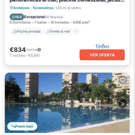
Piscina privada
Frente al mar
wifi
Bañera de hidromasaje
Andalusia
·
Torremolinos
1.23 mi al centro
Chimenea/Calefacción
Excepcional
10.0
(
61 Reseñas
)
8 Dormitorios
7 baños
16 Invitados
6458 pies²
Piscina privada
Frente al mar
€834
/noche
VER OFERTA
7
noches
-
€5,841
Precio bajó