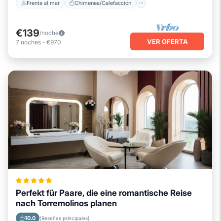
Frente al mar
Chimenea/Calefacción
€139
/noche
VER OFERTA
7
noches
-
€970
Perfekt für Paare, die eine romantische Reise
nach Torremolinos planen
10.0
(Reseñas principales)