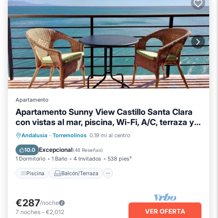
Apartamento
Apartamento Sunny View Castillo Santa Clara
con vistas al mar, piscina, Wi-Fi, A/C, terraza y
jardín
Piscina
Balcón/Terraza
Cocina
Andalusia
·
Torremolinos
0.19 mi al centro
Aparcamiento
Excepcional
10.0
(
48 Reseñas
)
1 Dormitorio
1 Baño
4 Invitados
538 pies²
Piscina
Balcón/Terraza
€287
/noche
VER OFERTA
7
noches
-
€2,012