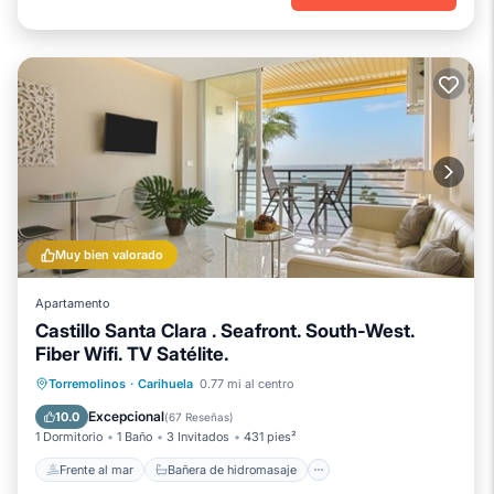
Muy bien valorado
Apartamento
Castillo Santa Clara . Seafront. South-West.
Fiber Wifi. TV Satélite.
Frente al mar
Bañera de hidromasaje
Torremolinos
·
Carihuela
0.77 mi al centro
Piscina
Vista al mar
Excepcional
10.0
(
67 Reseñas
)
1 Dormitorio
1 Baño
3 Invitados
431 pies²
Frente al mar
Bañera de hidromasaje