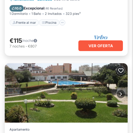
Balcón/Terraza
Excepcional
10.0
(
46 Reseñas
)
1 Dormitorio
1 Baño
2 Invitados
323 pies²
Frente al mar
Piscina
€115
/noche
VER OFERTA
7
noches
-
€807
Apartamento