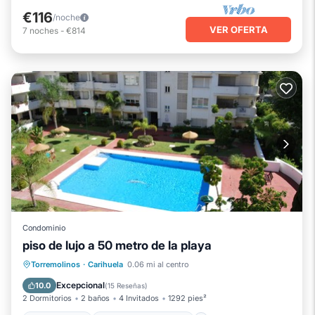
€116
/noche
VER OFERTA
7
noches
-
€814
Condominio
piso de lujo a 50 metro de la playa
Frente al mar
Chimenea/Calefacción
Torremolinos
·
Carihuela
0.06 mi al centro
Piscina
Vista al mar
Excepcional
10.0
(
15 Reseñas
)
2 Dormitorios
2 baños
4 Invitados
1292 pies²