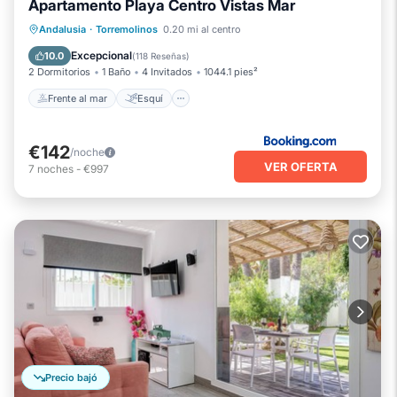
Apartamento Playa Centro Vistas Mar
Frente al mar
Esquí
Andalusia
·
Torremolinos
0.20 mi al centro
Chimenea/Calefacción
Piscina
Excepcional
10.0
(
118 Reseñas
)
2 Dormitorios
1 Baño
4 Invitados
1044.1 pies²
Frente al mar
Esquí
€142
/noche
VER OFERTA
7
noches
-
€997
Precio bajó