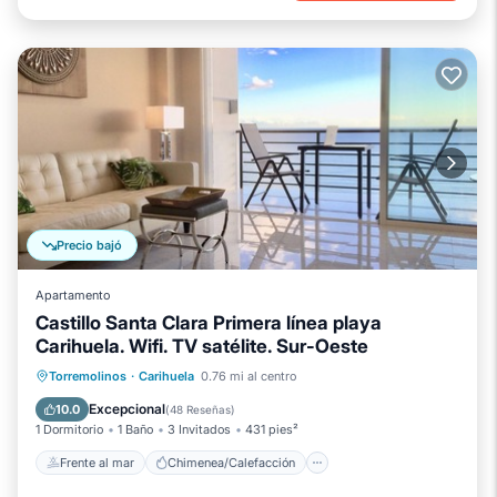
Precio bajó
Apartamento
Castillo Santa Clara Primera línea playa
Carihuela. Wifi. TV satélite. Sur-Oeste
Frente al mar
Chimenea/Calefacción
Torremolinos
·
Carihuela
0.76 mi al centro
Piscina
Vista al mar
Excepcional
10.0
(
48 Reseñas
)
1 Dormitorio
1 Baño
3 Invitados
431 pies²
Frente al mar
Chimenea/Calefacción