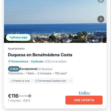
Precio bajó
Apartamento
Duquesa en Benalmádena Costa
Frente al mar
Chimenea/Calefacción
Torremolinos
·
Carihuela
0.53 mi al centro
Piscina
Vista al mar
Excepcional
10.0
(
20 Reseñas
)
1 Dormitorio
1 Baño
3 Invitados
700 pies²
Frente al mar
Chimenea/Calefacción
€116
/noche
VER OFERTA
7
noches
-
€813