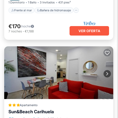
1 Dormitorio
1 Baño
3 Invitados
431 pies²
Este Lovely Tona en Torremolinos está bien equipado y tiene
Frente al mar
Bañera de hidromasaje
todo Instalaciones que se han enumerado a continuación.
Tenga en cuenta que estos detalles fueron compartidos por
Booking.com para la lista "Lovely Tona". Confiamos
€170
/noche
VER OFERTA
únicamente en sus detalles compartidos y somos
7
noches
-
€1,188
considerados "precisos". Si tiene alguna preocupación sobre
el información o precisión que describe esto Apartamento,
por favor déjanos saber.
Número de licencia :
ESFCTU0000290210006558800000000000000000,
VFT/MA/01923
Apartamento
Sun&Beach Carihuela