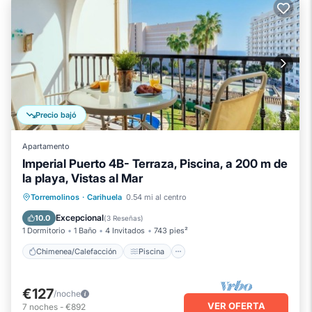
Precio bajó
Apartamento
Imperial Puerto 4B- Terraza, Piscina, a 200 m de
la playa, Vistas al Mar
Chimenea/Calefacción
Piscina
Torremolinos
·
Carihuela
0.54 mi al centro
Balcón/Terraza
Se admiten mascotas
Excepcional
10.0
(
3 Reseñas
)
1 Dormitorio
1 Baño
4 Invitados
743 pies²
Chimenea/Calefacción
Piscina
€127
/noche
VER OFERTA
7
noches
-
€892