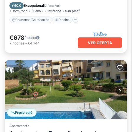
Balcón/Terraza
Cocina
Excepcional
10.0
(
7 Reseñas
)
1 Dormitorio
1 Baño
2 Invitados
538 pies²
Chimenea/Calefacción
Piscina
€678
/noche
VER OFERTA
7
noches
-
€4,744
Precio bajó
Apartamento