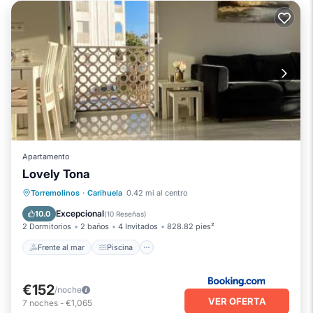
Apartamento
Lovely Tona
Frente al mar
Piscina
Vista al mar
Torremolinos
·
Carihuela
0.42 mi al centro
Balcón/Terraza
Excepcional
10.0
(
10 Reseñas
)
2 Dormitorios
2 baños
4 Invitados
828.82 pies²
Frente al mar
Piscina
€152
/noche
VER OFERTA
7
noches
-
€1,065