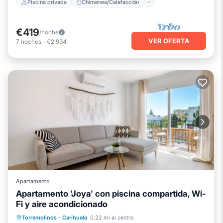
Piscina privada
Chimenea/Calefacción
€419
/noche
VER OFERTA
7
noches
-
€2,934
Apartamento
Apartamento 'Joya' con piscina compartida, Wi-
Fi y aire acondicionado
Chimenea/Calefacción
Piscina
Torremolinos
·
Carihuela
0.22 mi al centro