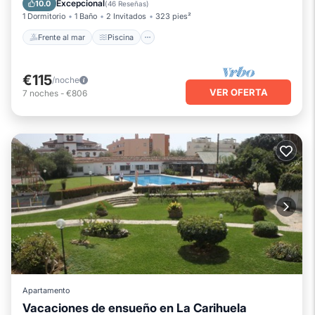
Excepcional
10.0
(
46 Reseñas
)
1 Dormitorio
1 Baño
2 Invitados
323 pies²
Frente al mar
Piscina
€115
/noche
VER OFERTA
7
noches
-
€806
Apartamento
Vacaciones de ensueño en La Carihuela