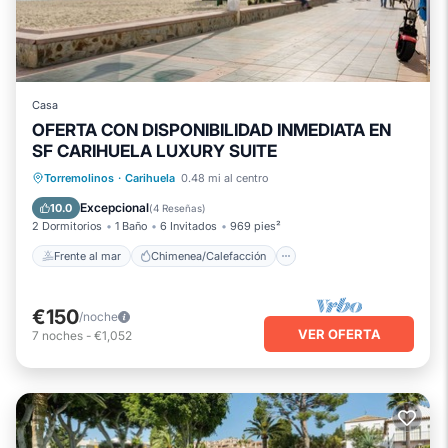
Casa
OFERTA CON DISPONIBILIDAD INMEDIATA EN
SF CARIHUELA LUXURY SUITE
Frente al mar
Chimenea/Calefacción
Torremolinos
·
Carihuela
0.48 mi al centro
Vista al mar
Balcón/Terraza
Excepcional
10.0
(
4 Reseñas
)
2 Dormitorios
1 Baño
6 Invitados
969 pies²
Frente al mar
Chimenea/Calefacción
€150
/noche
VER OFERTA
7
noches
-
€1,052