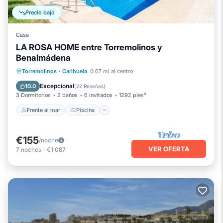
Precio bajó
Casa
LA ROSA HOME entre Torremolinos y
Benalmádena
Frente al mar
Piscina
Vista al mar
Torremolinos
·
Carihuela
0.67 mi al centro
Balcón/Terraza
Excepcional
10.0
(
22 Reseñas
)
3 Dormitorios
2 baños
6 Invitados
1292 pies²
Frente al mar
Piscina
€155
/noche
VER OFERTA
7
noches
-
€1,087