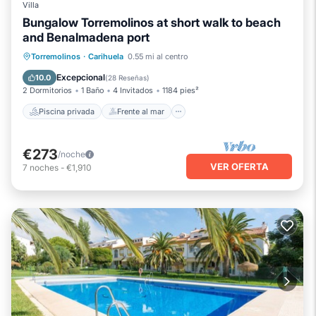
Villa
Bungalow Torremolinos at short walk to beach
and Benalmadena port
Piscina privada
Frente al mar
Torremolinos
·
Carihuela
0.55 mi al centro
Chimenea/Calefacción
Piscina
Excepcional
10.0
(
28 Reseñas
)
2 Dormitorios
1 Baño
4 Invitados
1184 pies²
Piscina privada
Frente al mar
€273
/noche
VER OFERTA
7
noches
-
€1,910