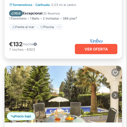
Frente al mar
Piscina
Vista al mar
Torremolinos
·
Carihuela
0.23 mi al centro
Balcón/Terraza
Excepcional
10.0
(
32 Reseñas
)
1 Dormitorio
1 Baño
2 Invitados
388 pies²
Frente al mar
Piscina
€132
/noche
VER OFERTA
7
noches
-
€923
Precio bajó