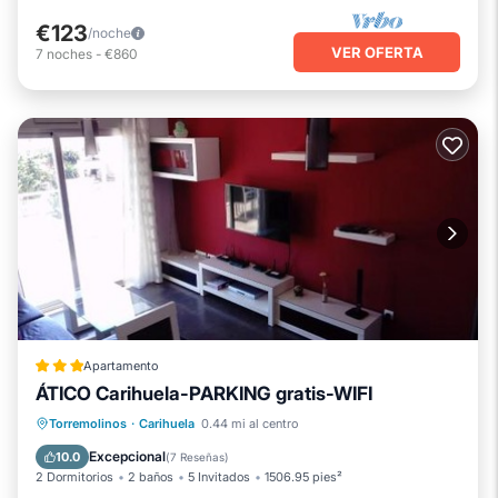
€123
/noche
VER OFERTA
7
noches
-
€860
Apartamento
ÁTICO Carihuela-PARKING gratis-WIFI
Playa privada
Frente al mar
Torremolinos
·
Carihuela
0.44 mi al centro
Bañera de hidromasaje
Spa
Excepcional
10.0
(
7 Reseñas
)
2 Dormitorios
2 baños
5 Invitados
1506.95 pies²