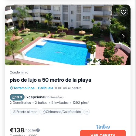
Condominio
piso de lujo a 50 metro de la playa
Frente al mar
Chimenea/Calefacción
Torremolinos
·
Carihuela
0.06 mi al centro
Piscina
Vista al mar
Excepcional
10.0
(
15 Reseñas
)
2 Dormitorios
2 baños
4 Invitados
1292 pies²
Frente al mar
Chimenea/Calefacción
€138
/noche
VER OFERTA
7
noches
-
€969