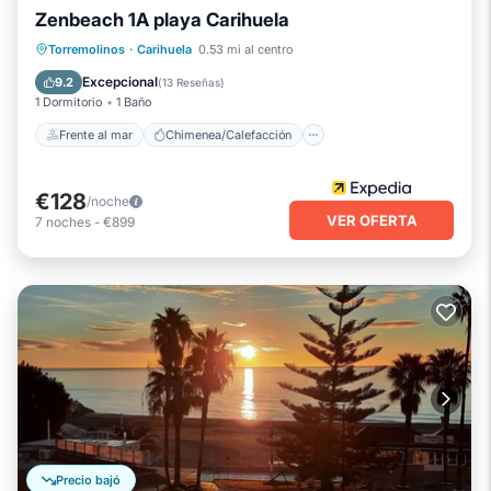
Zenbeach 1A playa Carihuela
Frente al mar
Chimenea/Calefacción
Torremolinos
·
Carihuela
0.53 mi al centro
Vista al mar
Balcón/Terraza
Excepcional
9.2
(
13 Reseñas
)
1 Dormitorio
1 Baño
Frente al mar
Chimenea/Calefacción
€128
/noche
VER OFERTA
7
noches
-
€899
Precio bajó