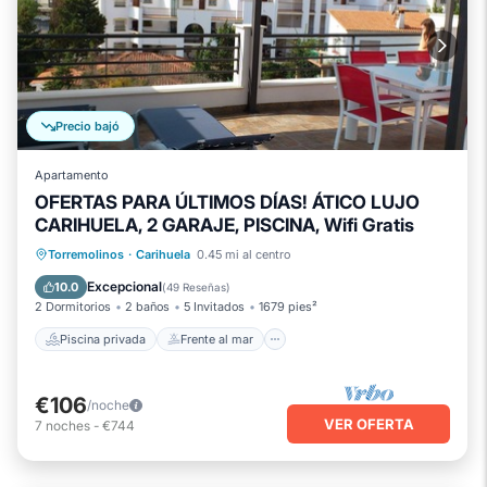
Precio bajó
Apartamento
OFERTAS PARA ÚLTIMOS DÍAS! ÁTICO LUJO
CARIHUELA, 2 GARAJE, PISCINA, Wifi Gratis
Piscina privada
Frente al mar
Torremolinos
·
Carihuela
0.45 mi al centro
Chimenea/Calefacción
Piscina
Excepcional
10.0
(
49 Reseñas
)
2 Dormitorios
2 baños
5 Invitados
1679 pies²
Piscina privada
Frente al mar
€106
/noche
VER OFERTA
7
noches
-
€744