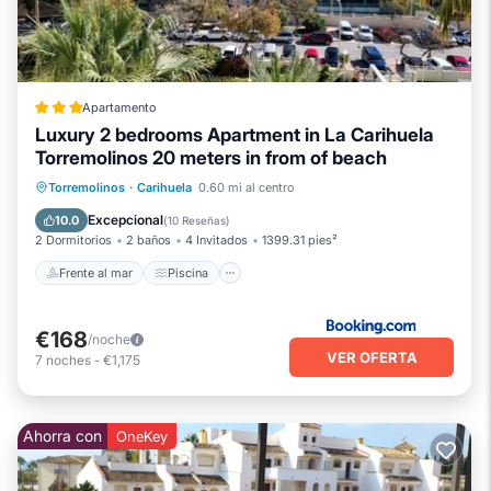
Apartamento
Luxury 2 bedrooms Apartment in La Carihuela
Torremolinos 20 meters in from of beach
Frente al mar
Piscina
Vista al mar
Torremolinos
·
Carihuela
0.60 mi al centro
Balcón/Terraza
Excepcional
10.0
(
10 Reseñas
)
2 Dormitorios
2 baños
4 Invitados
1399.31 pies²
Frente al mar
Piscina
€168
/noche
VER OFERTA
7
noches
-
€1,175
Ahorra con
OneKey