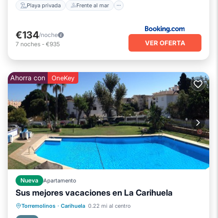
Playa privada
Frente al mar
€134
/noche
VER OFERTA
7
noches
-
€935
Ahorra con
OneKey
Nueva
Apartamento
Sus mejores vacaciones en La Carihuela
Frente al mar
Piscina
Vista al mar
Torremolinos
·
Carihuela
0.22 mi al centro
Balcón/Terraza