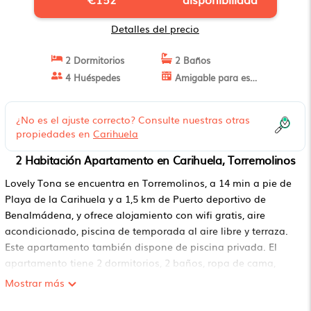
Detalles del precio
2 Dormitorios
2 Baños
4 Huéspedes
Amigable para estancias largas
¿No es el ajuste correcto? Consulte nuestras otras
propiedades en
Carihuela
2 Habitación Apartamento en Carihuela, Torremolinos
Lovely Tona se encuentra en Torremolinos, a 14 min a pie de
Playa de la Carihuela y a 1,5 km de Puerto deportivo de
Benalmádena, y ofrece alojamiento con wifi gratis, aire
acondicionado, piscina de temporada al aire libre y terraza.
Este apartamento también dispone de piscina privada. El
apartamento tiene 2 dormitorios, 2 baños, ropa de cama,
toallas, TV de pantalla plana, zona de comedor, cocina
Mostrar más
totalmente equipada y balcón con vistas a la ciudad. Plaza
de España está a 7,3 km del alojamiento, y Museo