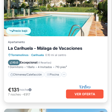
Precio bajó
Apartamento
La Carihuela - Málaga de Vacaciones
Chimenea/Calefacción
Piscina
Torremolinos
·
Carihuela
0.10 mi al centro
Balcón/Terraza
Se admiten mascotas
Excepcional
10.0
(
4 Reseñas
)
1 Dormitorio
1 Baño
4 Invitados
710 pies²
Chimenea/Calefacción
Piscina
€131
/noche
VER OFERTA
7
noches
-
€917