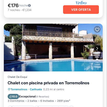
€176
/noche
VER OFERTA
7
noches
-
€1,234
Chalet De Esquí
Chalet con piscina privada en Torremolinos
Piscina privada
Chimenea/Calefacción
Torremolinos
·
Carihuela
0.23 mi al centro
Piscina
Balcón/Terraza
Excepcional
10.0
(
8 Reseñas
)
3 Dormitorios
2 baños
6 Invitados
2691 pies²