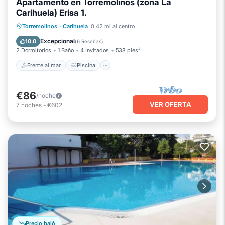
Apartamento en Torremolinos (zona La
Carihuela) Erisa 1.
Frente al mar
Piscina
Vista al mar
Torremolinos
·
Carihuela
0.42 mi al centro
Balcón/Terraza
Excepcional
10.0
(
6 Reseñas
)
2 Dormitorios
1 Baño
4 Invitados
538 pies²
Frente al mar
Piscina
€86
/noche
VER OFERTA
7
noches
-
€602
Precio bajó