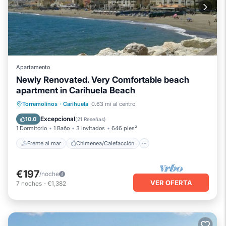
Apartamento
Newly Renovated. Very Comfortable beach
apartment in Carihuela Beach
Frente al mar
Chimenea/Calefacción
Torremolinos
·
Carihuela
0.63 mi al centro
Piscina
Vista al mar
Excepcional
10.0
(
21 Reseñas
)
1 Dormitorio
1 Baño
3 Invitados
646 pies²
Frente al mar
Chimenea/Calefacción
€197
/noche
VER OFERTA
7
noches
-
€1,382