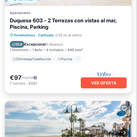
Apartamento
Duquesa 603 - 2 Terrazas con vistas al mar,
Piscina, Parking
Chimenea/Calefacción
Piscina
Torremolinos
·
Carihuela
0.53 mi al centro
Balcón/Terraza
Se admiten mascotas
Excepcional
10.0
(
5 Reseñas
)
1 Dormitorio
1 Baño
4 Invitados
646 pies²
Chimenea/Calefacción
Piscina
€97
/noche
VER OFERTA
7
noches
-
€681