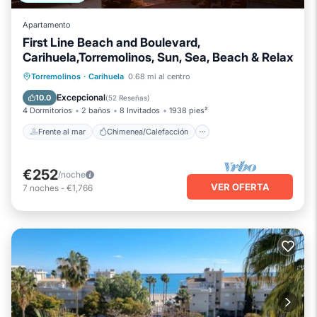
Apartamento
First Line Beach and Boulevard,
Carihuela,Torremolinos, Sun, Sea, Beach & Relax
Frente al mar
Chimenea/Calefacción
Torremolinos
·
Carihuela
0.68 mi al centro
Piscina
Vista al mar
Excepcional
10.0
(
52 Reseñas
)
4 Dormitorios
2 baños
8 Invitados
1938 pies²
Frente al mar
Chimenea/Calefacción
€252
/noche
VER OFERTA
7
noches
-
€1,766