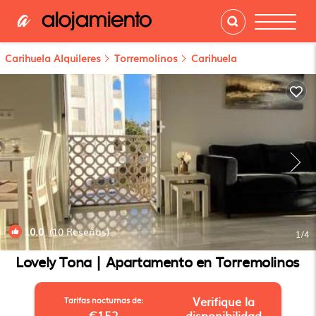
Carihuela Alquileres
Torremolinos
Carihuela
10.0
(10 Reseñas)
1
/4
Lovely Tona | Apartamento en Torremolinos
Verifique la
Tarifas nocturnas de:
€152
disponibilidad