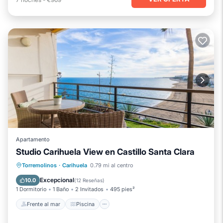
Apartamento
Studio Carihuela View en Castillo Santa Clara
Frente al mar
Piscina
Vista al mar
Torremolinos
·
Carihuela
0.79 mi al centro
Balcón/Terraza
Excepcional
10.0
(
12 Reseñas
)
1 Dormitorio
1 Baño
2 Invitados
495 pies²
Frente al mar
Piscina