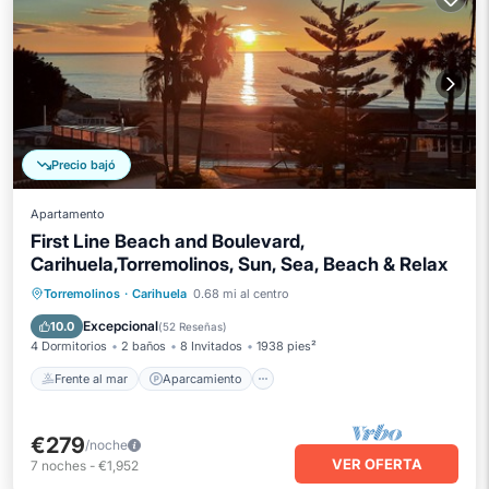
Precio bajó
Apartamento
First Line Beach and Boulevard,
Carihuela,Torremolinos, Sun, Sea, Beach & Relax
Frente al mar
Aparcamiento
Piscina
Torremolinos
·
Carihuela
0.68 mi al centro
Vista al mar
Excepcional
10.0
(
52 Reseñas
)
4 Dormitorios
2 baños
8 Invitados
1938 pies²
Frente al mar
Aparcamiento
€279
/noche
VER OFERTA
7
noches
-
€1,952