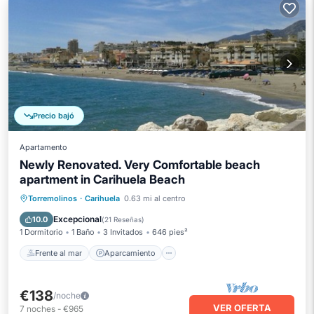
Precio bajó
Apartamento
Newly Renovated. Very Comfortable beach
apartment in Carihuela Beach
Frente al mar
Aparcamiento
Piscina
Torremolinos
·
Carihuela
0.63 mi al centro
Vista al mar
Excepcional
10.0
(
21 Reseñas
)
1 Dormitorio
1 Baño
3 Invitados
646 pies²
Frente al mar
Aparcamiento
€138
/noche
VER OFERTA
7
noches
-
€965