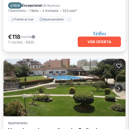
Vista al mar
Excepcional
10.0
(
46 Reseñas
)
1 Dormitorio
1 Baño
2 Invitados
323 pies²
Frente al mar
Aparcamiento
€118
/noche
VER OFERTA
7
noches
-
€825
Apartamento