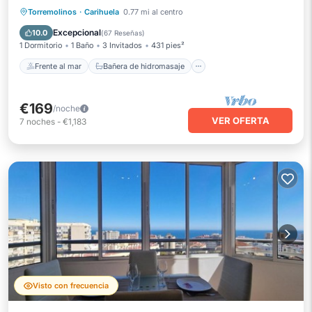
Frente al mar
Bañera de hidromasaje
Torremolinos
·
Carihuela
0.77 mi al centro
Aparcamiento
Piscina
Excepcional
10.0
(
67 Reseñas
)
1 Dormitorio
1 Baño
3 Invitados
431 pies²
Frente al mar
Bañera de hidromasaje
€169
/noche
VER OFERTA
7
noches
-
€1,183
Visto con frecuencia