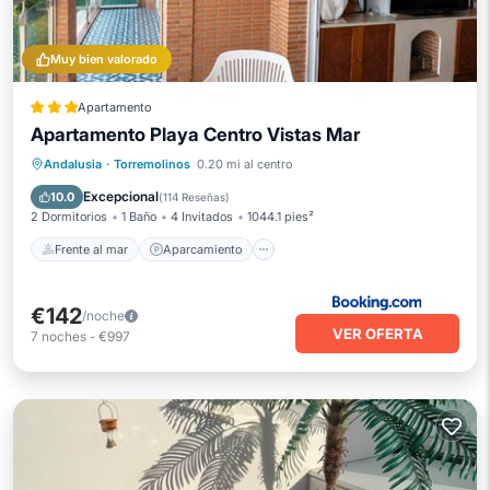
Muy bien valorado
Apartamento
Apartamento Playa Centro Vistas Mar
Frente al mar
Aparcamiento
Piscina
Andalusia
·
Torremolinos
0.20 mi al centro
Esquí
Excepcional
10.0
(
114 Reseñas
)
2 Dormitorios
1 Baño
4 Invitados
1044.1 pies²
Frente al mar
Aparcamiento
€142
/noche
VER OFERTA
7
noches
-
€997