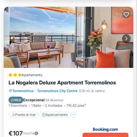
Apartamento
La Nogalera Deluxe Apartment Torremolinos
Frente al mar
Aparcamiento
Piscina
Torremolinos
·
Torremolinos City Centre
0.10 mi al centro
Vista al mar
Excepcional
10.0
(
34 Reseñas
)
1 Dormitorio
1 Baño
2 Invitados
710.42 pies²
Frente al mar
Aparcamiento
€107
/noche