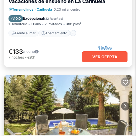
Vacaciones de ensueño en La Carihuela
Frente al mar
Aparcamiento
Piscina
Torremolinos
·
Carihuela
0.23 mi al centro
Vista al mar
Excepcional
10.0
(
32 Reseñas
)
1 Dormitorio
1 Baño
2 Invitados
388 pies²
Frente al mar
Aparcamiento
€133
/noche
VER OFERTA
7
noches
-
€931