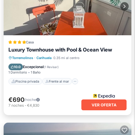
Casa
Luxury Townhouse with Pool & Ocean View
Piscina privada
Frente al mar
Torremolinos
·
Carihuela
0.35 mi al centro
Aparcamiento
Piscina
Excepcional
10.0
(
1 Revisar
)
1 Dormitorio
1 Baño
Piscina privada
Frente al mar
€690
/noche
VER OFERTA
7
noches
-
€4,830