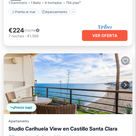
1 Dormitorio
1 Baño
4 Invitados
754 pies²
Frente al mar
Aparcamiento
€224
/noche
VER OFERTA
7
noches
-
€1,566
Precio bajó
Apartamento
Studio Carihuela View en Castillo Santa Clara