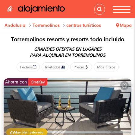
Andalusia
Torremolinos
centros turísticos
Mapa
Torremolinos resorts y resorts todo incluido
GRANDES OFERTAS EN LUGARES
PARA ALQUILAR EN TORREMOLINOS
Fechas
Invitados
Precio
Más filtros
Ahorra con
OneKey
Muy bien valorado