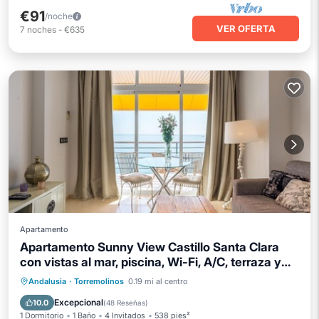
€91
/noche
VER OFERTA
7
noches
-
€635
Apartamento
Apartamento Sunny View Castillo Santa Clara
con vistas al mar, piscina, Wi-Fi, A/C, terraza y
jardín
Aparcamiento
Piscina
Andalusia
·
Torremolinos
0.19 mi al centro
Balcón/Terraza
Cocina
Excepcional
10.0
(
48 Reseñas
)
1 Dormitorio
1 Baño
4 Invitados
538 pies²