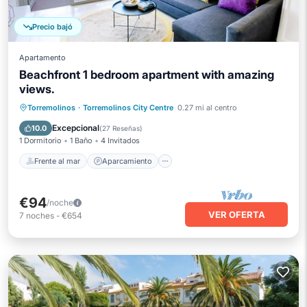
Precio bajó
Apartamento
Beachfront 1 bedroom apartment with amazing
views.
Frente al mar
Aparcamiento
Piscina
Torremolinos
·
Torremolinos City Centre
0.27 mi al centro
Vista al mar
Excepcional
10.0
(
27 Reseñas
)
1 Dormitorio
1 Baño
4 Invitados
Frente al mar
Aparcamiento
€94
/noche
VER OFERTA
7
noches
-
€654