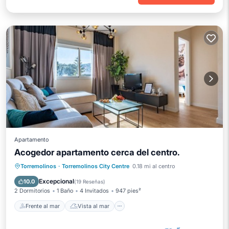
Apartamento
Acogedor apartamento cerca del centro.
Frente al mar
Vista al mar
Vistas
Torremolinos
·
Torremolinos City Centre
0.18 mi al centro
Cocina
Excepcional
10.0
(
19 Reseñas
)
2 Dormitorios
1 Baño
4 Invitados
947 pies²
Frente al mar
Vista al mar