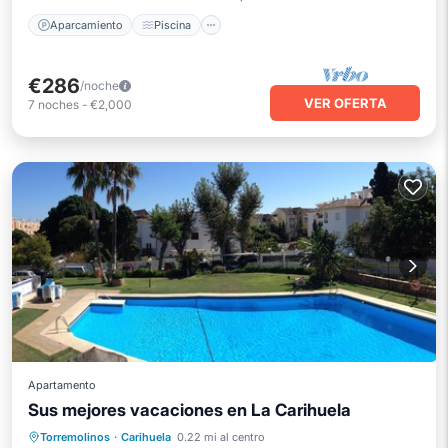
Aparcamiento
Piscina
€286
/noche
VER OFERTA
7
noches
-
€2,000
Apartamento
Sus mejores vacaciones en La Carihuela
Frente al mar
Aparcamiento
Piscina
Torremolinos
·
Carihuela
0.22 mi al centro