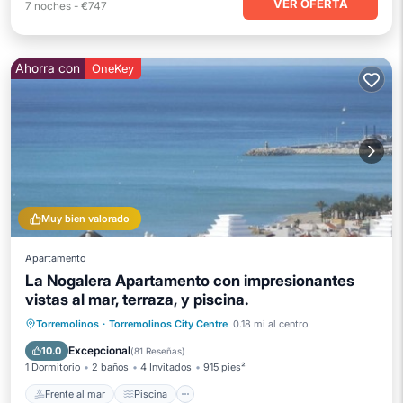
VER OFERTA
7
noches
-
€747
Ahorra con
OneKey
Muy bien valorado
Apartamento
La Nogalera Apartamento con impresionantes
vistas al mar, terraza, y piscina.
Frente al mar
Piscina
Vista al mar
Torremolinos
·
Torremolinos City Centre
0.18 mi al centro
Balcón/Terraza
Excepcional
10.0
(
81 Reseñas
)
1 Dormitorio
2 baños
4 Invitados
915 pies²
Frente al mar
Piscina