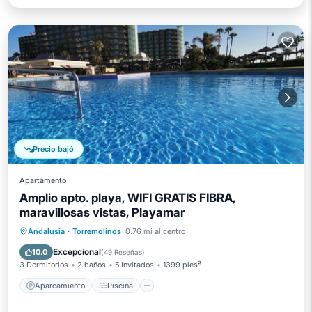
Precio bajó
Apartamento
Amplio apto. playa, WIFI GRATIS FIBRA,
maravillosas vistas, Playamar
Aparcamiento
Piscina
Vista al mar
Andalusia
·
Torremolinos
0.76 mi al centro
Balcón/Terraza
Excepcional
10.0
(
49 Reseñas
)
3 Dormitorios
2 baños
5 Invitados
1399 pies²
Aparcamiento
Piscina