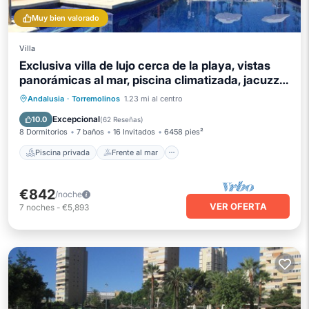
Muy bien valorado
Villa
Exclusiva villa de lujo cerca de la playa, vistas
panorámicas al mar, piscina climatizada, jacuzzi
wifi
Piscina privada
Frente al mar
Andalusia
·
Torremolinos
1.23 mi al centro
Bañera de hidromasaje
Desayuno
Excepcional
10.0
(
62 Reseñas
)
8 Dormitorios
7 baños
16 Invitados
6458 pies²
Piscina privada
Frente al mar
€842
/noche
VER OFERTA
7
noches
-
€5,893