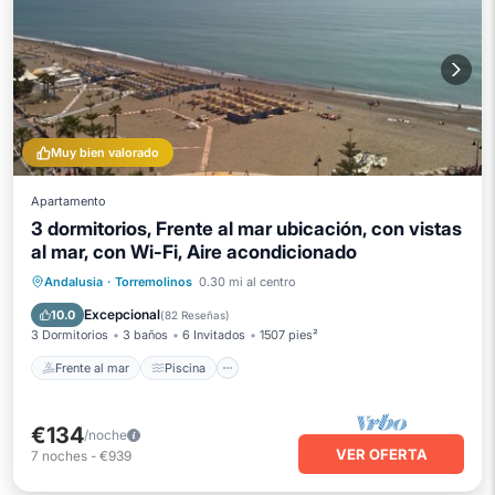
Muy bien valorado
Apartamento
3 dormitorios, Frente al mar ubicación, con vistas
al mar, con Wi-Fi, Aire acondicionado
Frente al mar
Piscina
Vista al mar
Andalusia
·
Torremolinos
0.30 mi al centro
Balcón/Terraza
Excepcional
10.0
(
82 Reseñas
)
3 Dormitorios
3 baños
6 Invitados
1507 pies²
Frente al mar
Piscina
€134
/noche
VER OFERTA
7
noches
-
€939