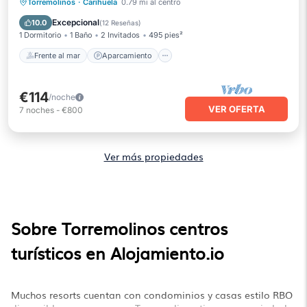
Frente al mar
Aparcamiento
Piscina
Torremolinos
·
Carihuela
0.79 mi al centro
Vista al mar
Excepcional
10.0
(
12 Reseñas
)
1 Dormitorio
1 Baño
2 Invitados
495 pies²
Frente al mar
Aparcamiento
€114
/noche
VER OFERTA
7
noches
-
€800
Ver más propiedades
Sobre Torremolinos centros
turísticos en Alojamiento.io
Muchos resorts cuentan con condominios y casas estilo RBO