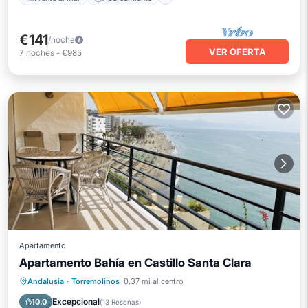
€141
/noche
VER OFERTA
7
noches
-
€985
Apartamento
Apartamento Bahía en Castillo Santa Clara
Frente al mar
Aparcamiento
Piscina
Andalusia
·
Torremolinos
0.37 mi al centro
Vista al mar
Excepcional
10.0
(
13 Reseñas
)