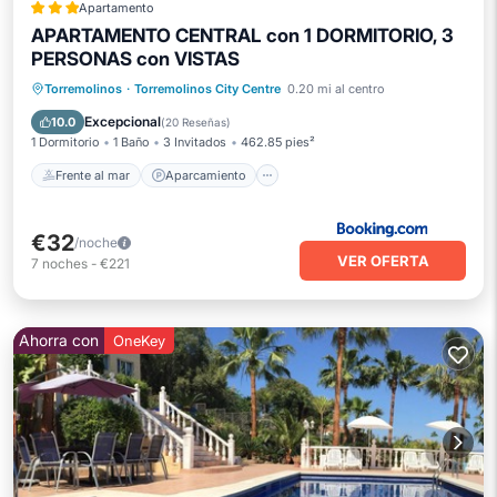
Apartamento
APARTAMENTO CENTRAL con 1 DORMITORIO, 3
PERSONAS con VISTAS
Frente al mar
Aparcamiento
Torremolinos
·
Torremolinos City Centre
0.20 mi al centro
Vista al mar
Vistas
Excepcional
10.0
(
20 Reseñas
)
1 Dormitorio
1 Baño
3 Invitados
462.85 pies²
Frente al mar
Aparcamiento
€32
/noche
VER OFERTA
7
noches
-
€221
Ahorra con
OneKey