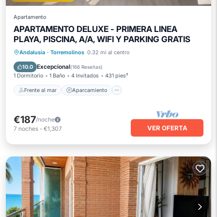
Apartamento
APARTAMENTO DELUXE - PRIMERA LINEA
PLAYA, PISCINA, A/A, WIFI Y PARKING GRATIS
Frente al mar
Aparcamiento
Piscina
Andalusia
·
Torremolinos
0.32 mi al centro
Vista al mar
Excepcional
10.0
(
166 Reseñas
)
1 Dormitorio
1 Baño
4 Invitados
431 pies²
Frente al mar
Aparcamiento
€187
/noche
VER OFERTA
7
noches
-
€1,307