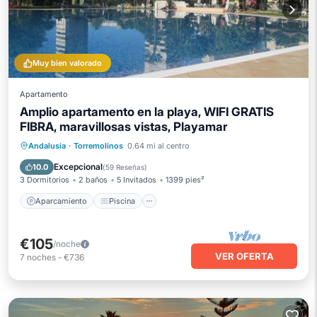
Muy bien valorado
Apartamento
Amplio apartamento en la playa, WIFI GRATIS
FIBRA, maravillosas vistas, Playamar
Aparcamiento
Piscina
Vista al mar
Andalusia
·
Torremolinos
0.64 mi al centro
Balcón/Terraza
Excepcional
10.0
(
59 Reseñas
)
3 Dormitorios
2 baños
5 Invitados
1399 pies²
Aparcamiento
Piscina
€105
/noche
VER OFERTA
7
noches
-
€736