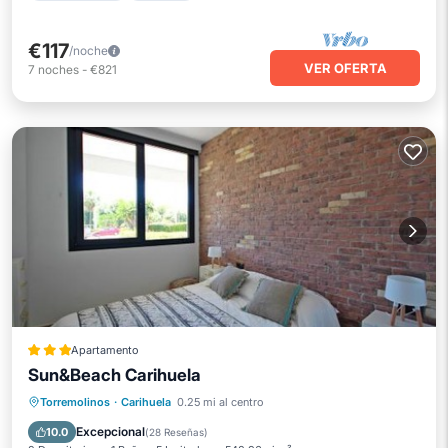
€117
/noche
VER OFERTA
7
noches
-
€821
Apartamento
Sun&Beach Carihuela
Frente al mar
Aparcamiento
Torremolinos
·
Carihuela
0.25 mi al centro
Vista al mar
Vistas
Excepcional
10.0
(
28 Reseñas
)