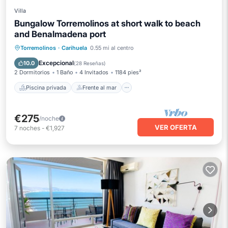
Villa
Bungalow Torremolinos at short walk to beach
and Benalmadena port
Piscina privada
Frente al mar
Torremolinos
·
Carihuela
0.55 mi al centro
Piscina
Vista al mar
Excepcional
10.0
(
28 Reseñas
)
2 Dormitorios
1 Baño
4 Invitados
1184 pies²
Piscina privada
Frente al mar
€275
/noche
VER OFERTA
7
noches
-
€1,927