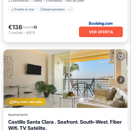
2 Dormitorios
1 Baño
5 Invitados
548.96 pies²
Frente al mar
Aparcamiento
€138
/noche
VER OFERTA
7
noches
-
€970
Muy bien valorado
Apartamento
Castillo Santa Clara . Seafront. South-West. Fiber
Wifi. TV Satélite.