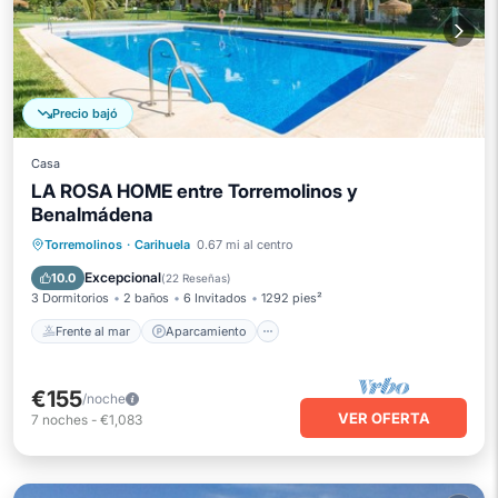
Precio bajó
Casa
LA ROSA HOME entre Torremolinos y
Benalmádena
Frente al mar
Aparcamiento
Piscina
Torremolinos
·
Carihuela
0.67 mi al centro
Vista al mar
Excepcional
10.0
(
22 Reseñas
)
3 Dormitorios
2 baños
6 Invitados
1292 pies²
Frente al mar
Aparcamiento
€155
/noche
VER OFERTA
7
noches
-
€1,083