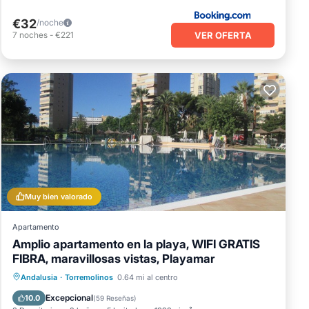
€32
/noche
VER OFERTA
7
noches
-
€221
Muy bien valorado
Apartamento
Amplio apartamento en la playa, WIFI GRATIS
FIBRA, maravillosas vistas, Playamar
Chimenea/Calefacción
Piscina
Andalusia
·
Torremolinos
0.64 mi al centro
Vista al mar
Balcón/Terraza
Excepcional
10.0
(
59 Reseñas
)