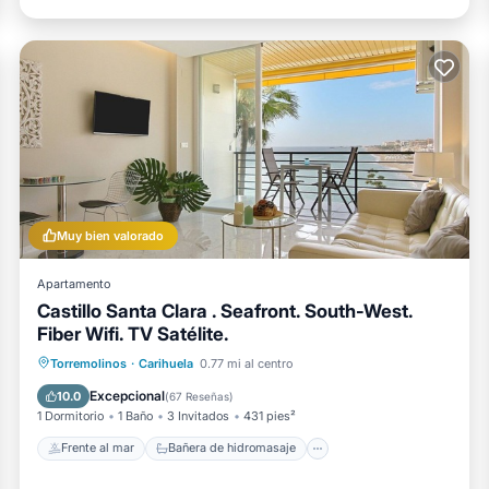
Muy bien valorado
Apartamento
Castillo Santa Clara . Seafront. South-West.
Fiber Wifi. TV Satélite.
Frente al mar
Bañera de hidromasaje
Torremolinos
·
Carihuela
0.77 mi al centro
Piscina
Vista al mar
Excepcional
10.0
(
67 Reseñas
)
1 Dormitorio
1 Baño
3 Invitados
431 pies²
Frente al mar
Bañera de hidromasaje