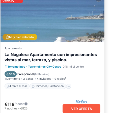
OneKey
Muy bien valorado
Apartamento
La Nogalera Apartamento con impresionantes
vistas al mar, terraza, y piscina.
Frente al mar
Chimenea/Calefacción
Torremolinos
·
Torremolinos City Centre
0.18 mi al centro
Piscina
Vista al mar
Excepcional
10.0
(
81 Reseñas
)
1 Dormitorio
2 baños
4 Invitados
915 pies²
Frente al mar
Chimenea/Calefacción
€118
/noche
7
noches
-
€825
VER OFERTA