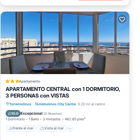
Apartamento
APARTAMENTO CENTRAL con 1 DORMITORIO,
3 PERSONAS con VISTAS
Frente al mar
Vista al mar
Vistas
Torremolinos
·
Torremolinos City Centre
0.20 mi al centro
Aparcamiento
Excepcional
10.0
(
20 Reseñas
)
1 Dormitorio
1 Baño
3 Invitados
462.85 pies²
Frente al mar
Vista al mar