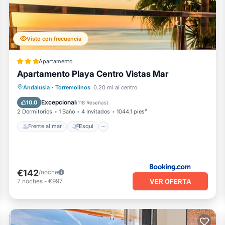
Visto con frecuencia
Apartamento
Apartamento Playa Centro Vistas Mar
Frente al mar
Esquí
Andalusia
·
Torremolinos
0.20 mi al centro
Chimenea/Calefacción
Piscina
Excepcional
10.0
(
118 Reseñas
)
2 Dormitorios
1 Baño
4 Invitados
1044.1 pies²
Frente al mar
Esquí
€142
/noche
VER OFERTA
7
noches
-
€997