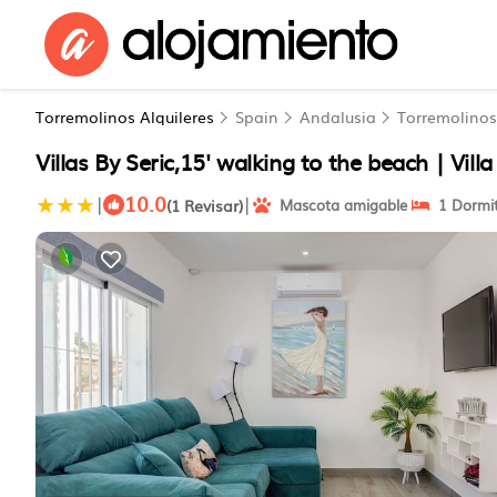
Torremolinos Alquileres
Spain
Andalusia
Torremolinos
Villas By Seric,15' walking to the beach | Vill
10.0
|
|
(1 Revisar)
Mascota amigable
1 Dormit