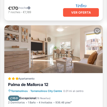
€170
/noche
7
noches
-
€1,189
VER OFERTA
Apartamento
Palma de Mallorca 12
Chimenea/Calefacción
Balcón/Terraza
Torremolinos
·
Torremolinos City Centre
0.01 mi al centro
Aparcamiento
Aire acondicionado
Excepcional
10.0
(
16 Reseñas
)
2 Dormitorios
1 Baño
4 Invitados
936.46 pies²