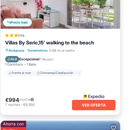
Precio bajó
Villa
Villas By Seric,15' walking to the beach
Frente al mar
Chimenea/Calefacción
Andalusia
·
Torremolinos
0.88 mi al centro
Piscina
Vista al mar
Excepcional
10.0
(
1 Revisar
)
1 Dormitorio
1 Baño
Frente al mar
Chimenea/Calefacción
€994
/noche
7
noches
-
€6,956
VER OFERTA
Ahorra con