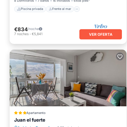
8 Dormitorios
7 baños
16 Invitados
6458 pies²
Piscina privada
Frente al mar
€834
/noche
7
noches
-
€5,841
VER OFERTA
Apartamento
Juan el fuerte