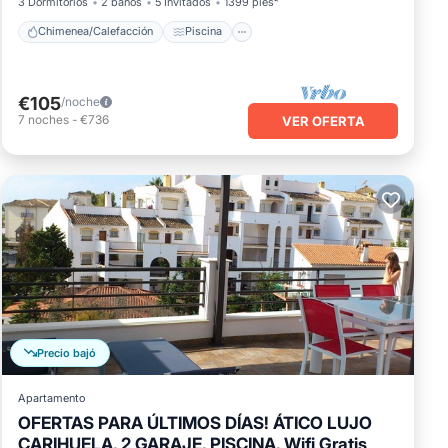
3 Dormitorios
2 baños
5 Invitados
1399 pies²
Chimenea/Calefacción
Piscina
€105
/noche
7
noches
-
€736
VER OFERTA
Precio bajó
Apartamento
OFERTAS PARA ÚLTIMOS DÍAS! ÁTICO LUJO
CARIHUELA, 2 GARAJE, PISCINA, Wifi Gratis