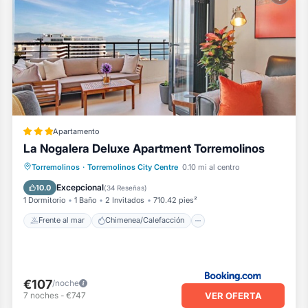
Apartamento
La Nogalera Deluxe Apartment Torremolinos
Frente al mar
Chimenea/Calefacción
Torremolinos
·
Torremolinos City Centre
0.10 mi al centro
Piscina
Vista al mar
Excepcional
10.0
(
34 Reseñas
)
1 Dormitorio
1 Baño
2 Invitados
710.42 pies²
Frente al mar
Chimenea/Calefacción
€107
/noche
VER OFERTA
7
noches
-
€747