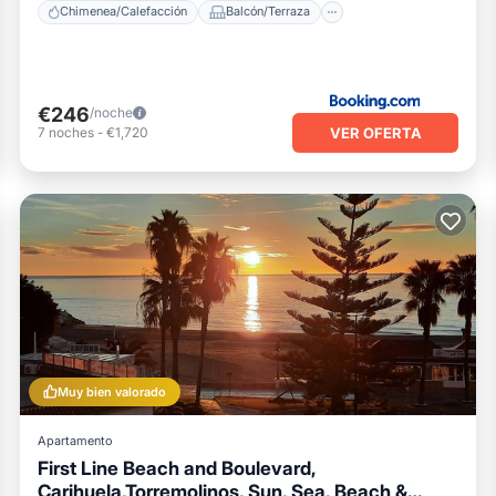
Chimenea/Calefacción
Balcón/Terraza
€246
/noche
VER OFERTA
7
noches
-
€1,720
Muy bien valorado
Apartamento
First Line Beach and Boulevard,
Carihuela,Torremolinos, Sun, Sea, Beach &