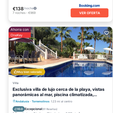
€138
/noche
VER OFERTA
7
noches
-
€969
Ahorra con
OneKey
Muy bien valorado
Villa
Exclusiva villa de lujo cerca de la playa, vistas
panorámicas al mar, piscina climatizada,
Piscina privada
Frente al mar
jacuzzi wifi
Bañera de hidromasaje
Andalusia
·
Torremolinos
1.23 mi al centro
Chimenea/Calefacción
Excepcional
10.0
(
61 Reseñas
)