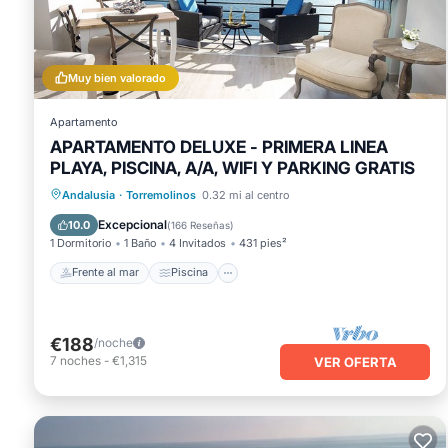
Muy bien valorado
Apartamento
APARTAMENTO DELUXE - PRIMERA LINEA
PLAYA, PISCINA, A/A, WIFI Y PARKING GRATIS
Frente al mar
Piscina
Vista al mar
Andalusia
·
Torremolinos
0.32 mi al centro
Balcón/Terraza
Excepcional
10.0
(
166 Reseñas
)
1 Dormitorio
1 Baño
4 Invitados
431 pies²
Frente al mar
Piscina
€188
/noche
7
noches
-
€1,315
VER OFERTA