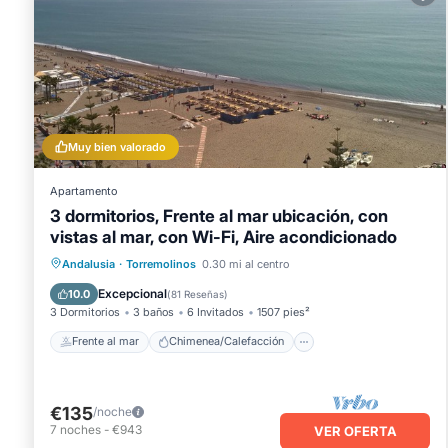
Muy bien valorado
Apartamento
3 dormitorios, Frente al mar ubicación, con
vistas al mar, con Wi-Fi, Aire acondicionado
Frente al mar
Chimenea/Calefacción
Andalusia
·
Torremolinos
0.30 mi al centro
Piscina
Vista al mar
Excepcional
10.0
(
81 Reseñas
)
3 Dormitorios
3 baños
6 Invitados
1507 pies²
Frente al mar
Chimenea/Calefacción
€135
/noche
7
noches
-
€943
VER OFERTA