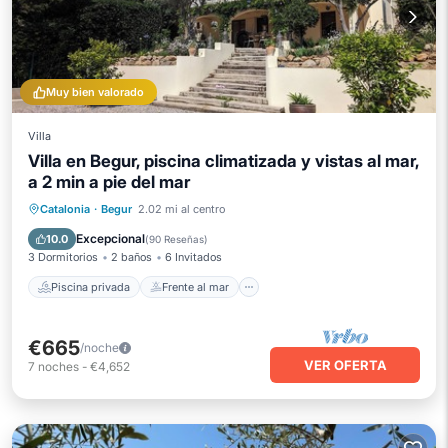
Muy bien valorado
Villa
Villa en Begur, piscina climatizada y vistas al mar,
a 2 min a pie del mar
Piscina privada
Frente al mar
Catalonia
·
Begur
2.02 mi al centro
Aparcamiento
Piscina
Excepcional
10.0
(
90 Reseñas
)
3 Dormitorios
2 baños
6 Invitados
Piscina privada
Frente al mar
€665
/noche
VER OFERTA
7
noches
-
€4,652