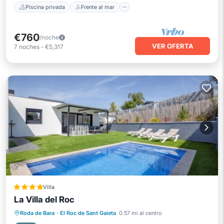
Piscina privada
Frente al mar
€760
/noche
VER OFERTA
7
noches
-
€5,317
Villa
La Villa del Roc
Estación de carga para vehículos eléctricos
Aparcamiento
Piscina
Roda de Bara
·
El Roc de Sant Gaieta
0.57 mi al centro