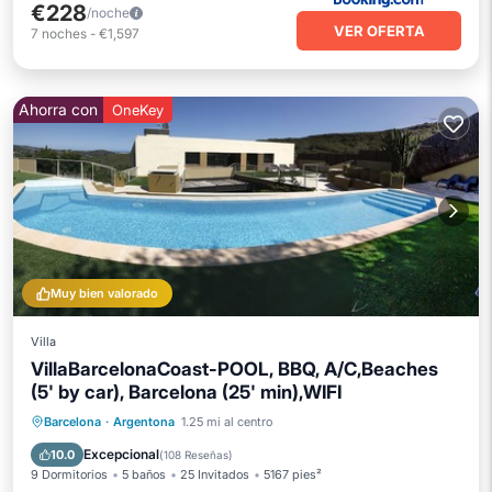
€228
/noche
VER OFERTA
7
noches
-
€1,597
Ahorra con
OneKey
Muy bien valorado
Villa
VillaBarcelonaCoast-POOL, BBQ, A/C,Beaches
(5' by car), Barcelona (25' min),WIFI
Piscina privada
Frente al mar
Barcelona
·
Argentona
1.25 mi al centro
Aparcamiento
Piscina
Excepcional
10.0
(
108 Reseñas
)
9 Dormitorios
5 baños
25 Invitados
5167 pies²