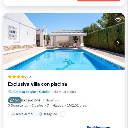
Villa
Exclusiva villa con piscina
Frente al mar
Desayuno
L'Ametlla de Mar
·
Calafat
0.54 mi al centro
Aparcamiento
Piscina
Excepcional
10.0
(
14 Reseñas
)
3 Dormitorios
2 baños
7 Invitados
2142.02 pies²
Frente al mar
Desayuno