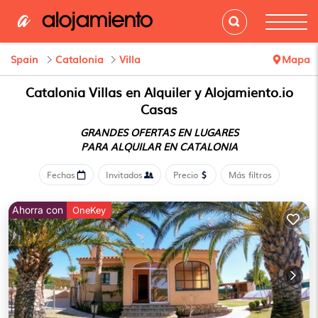
Spain
Catalonia
Villa
Mapa
Catalonia Villas en Alquiler y Alojamiento.io
Casas
GRANDES OFERTAS EN LUGARES
PARA ALQUILAR EN CATALONIA
Fechas
Invitados
Precio
Más filtros
Ahorra con
OneKey