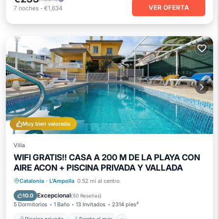
VER OFERTA
7
noches
-
€1,634
Muy bien valorado
Villa
WIFI GRATIS!! CASA A 200 M DE LA PLAYA CON
AIRE ACON + PISCINA PRIVADA Y VALLADA
Piscina privada
Frente al mar
Catalonia
·
L'Ampolla
0.52 mi al centro
Aparcamiento
Piscina
Excepcional
10.0
(
50 Reseñas
)
5 Dormitorios
1 Baño
13 Invitados
2314 pies²
Piscina privada
Frente al mar