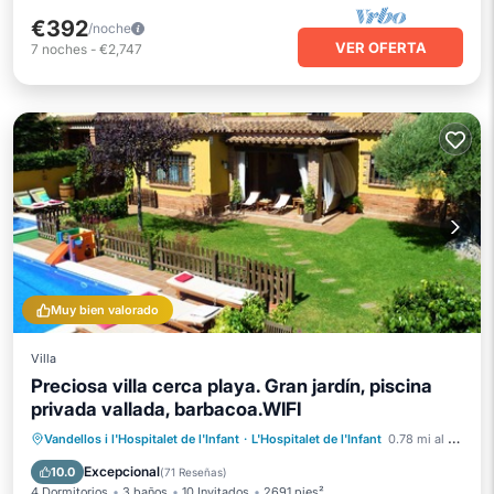
€392
/noche
VER OFERTA
7
noches
-
€2,747
Muy bien valorado
Villa
Preciosa villa cerca playa. Gran jardín, piscina
privada vallada, barbacoa.WIFI
Piscina privada
Frente al mar
Vandellos i l'Hospitalet de l'Infant
·
L'Hospitalet de l'Infant
0.78 mi al centro
Aparcamiento
Piscina
Excepcional
10.0
(
71 Reseñas
)
4 Dormitorios
3 baños
10 Invitados
2691 pies²