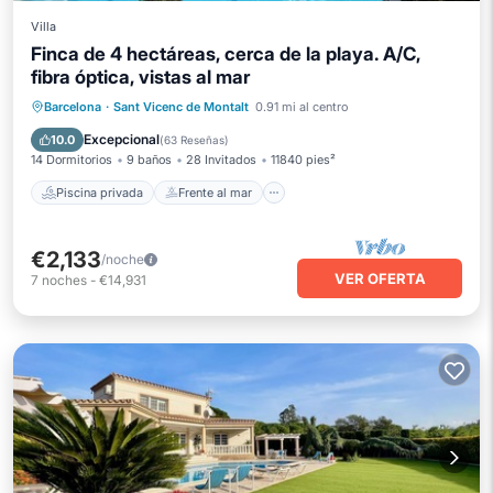
Villa
Finca de 4 hectáreas, cerca de la playa. A/C,
fibra óptica, vistas al mar
Piscina privada
Frente al mar
Barcelona
·
Sant Vicenc de Montalt
0.91 mi al centro
Bañera de hidromasaje
Desayuno
Excepcional
10.0
(
63 Reseñas
)
14 Dormitorios
9 baños
28 Invitados
11840 pies²
Piscina privada
Frente al mar
€2,133
/noche
VER OFERTA
7
noches
-
€14,931