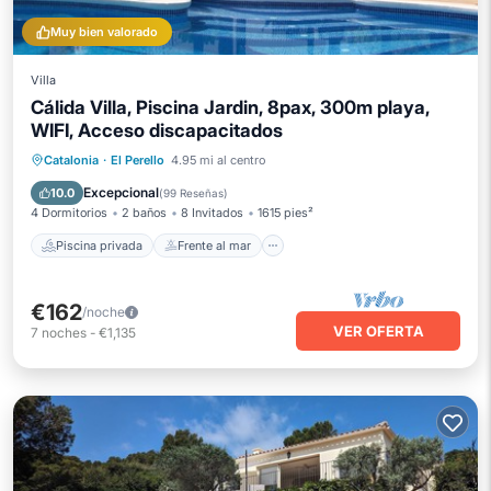
Muy bien valorado
Villa
Cálida Villa, Piscina Jardin, 8pax, 300m playa,
WIFI, Acceso discapacitados
Piscina privada
Frente al mar
Catalonia
·
El Perello
4.95 mi al centro
Aparcamiento
Piscina
Excepcional
10.0
(
99 Reseñas
)
4 Dormitorios
2 baños
8 Invitados
1615 pies²
Piscina privada
Frente al mar
€162
/noche
VER OFERTA
7
noches
-
€1,135