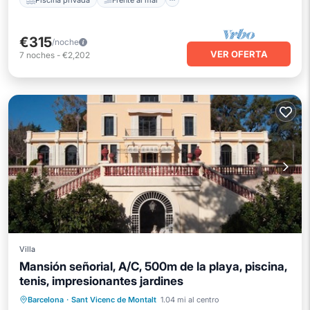
€315
/noche
VER OFERTA
7
noches
-
€2,202
Villa
Mansión señorial, A/C, 500m de la playa, piscina,
tenis, impresionantes jardines
Piscina privada
Frente al mar
Barcelona
·
Sant Vicenc de Montalt
1.04 mi al centro