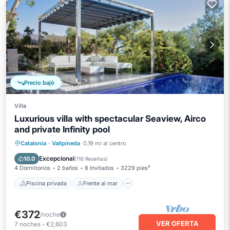
Precio bajó
Villa
Luxurious villa with spectacular Seaview, Airco
and private Infinity pool
Piscina privada
Frente al mar
Catalonia
·
Vallpineda
0.19 mi al centro
Aparcamiento
Piscina
Excepcional
10.0
(
116 Reseñas
)
4 Dormitorios
2 baños
8 Invitados
3229 pies²
Piscina privada
Frente al mar
€372
/noche
VER OFERTA
7
noches
-
€2,603