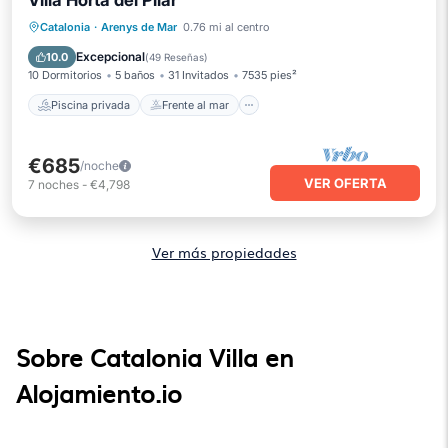
Villa Horta del Pilar
Piscina privada
Frente al mar
Catalonia
·
Arenys de Mar
0.76 mi al centro
Aparcamiento
Piscina
Excepcional
10.0
(
49 Reseñas
)
10 Dormitorios
5 baños
31 Invitados
7535 pies²
Piscina privada
Frente al mar
€685
/noche
VER OFERTA
7
noches
-
€4,798
Ver más propiedades
Sobre Catalonia Villa en
Alojamiento.io