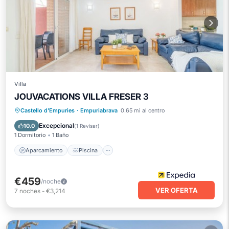
Villa
JOUVACATIONS VILLA FRESER 3
Aparcamiento
Piscina
Castello d'Empuries
·
Empuriabrava
0.65 mi al centro
Balcón/Terraza
Se admiten mascotas
Excepcional
10.0
(
1 Revisar
)
1 Dormitorio
1 Baño
Aparcamiento
Piscina
€459
/noche
VER OFERTA
7
noches
-
€3,214