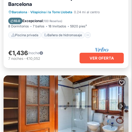
Barcelona
Piscina privada
Bañera de hidromasaje
Barcelona
·
Vilapicina i la Torre Llobeta
0.24 mi al centro
Aparcamiento
Piscina
Excepcional
10.0
(
100 Reseñas
)
8 Dormitorios
7 baños
18 Invitados
5920 pies²
Piscina privada
Bañera de hidromasaje
€1,436
/noche
VER OFERTA
7
noches
-
€10,052