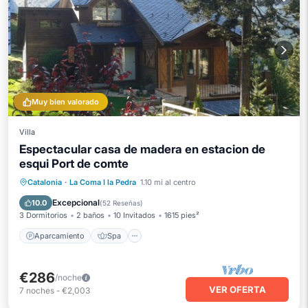
Muy bien valorado
Villa
Espectacular casa de madera en estacion de
esqui Port de comte
Aparcamiento
Spa
Balcón/Terraza
Catalonia
·
La Coma I la Pedra
1.10 mi al centro
Cocina
Excepcional
10.0
(
52 Reseñas
)
3 Dormitorios
2 baños
10 Invitados
1615 pies²
Aparcamiento
Spa
€286
/noche
VER OFERTA
7
noches
-
€2,003