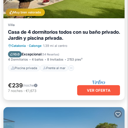
Muy bien valorado
Villa
Casa de 4 dormitorios todos con su baño privado.
Jardín y piscina privada.
Piscina privada
Frente al mar
Catalonia
·
Calonge
1.39 mi al centro
Aparcamiento
Piscina
Excepcional
10.0
(
54 Reseñas
)
4 Dormitorios
4 baños
8 Invitados
2153 pies²
Piscina privada
Frente al mar
€239
/noche
VER OFERTA
7
noches
-
€1,673