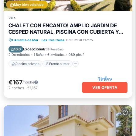
Muy bien valorado
Villa
CHALET CON ENCANTO! AMPLIO JARDIN DE
CESPED NATURAL, PISCINA CON CUBIERTA Y
MÁS
Piscina privada
Frente al mar
L'Ametlla de Mar
·
Les Tres Cales
0.23 mi al centro
Aparcamiento
Piscina
Excepcional
10.0
(
119 Reseñas
)
2 Dormitorios
1 Baño
6 Invitados
969 pies²
Piscina privada
Frente al mar
€167
/noche
VER OFERTA
7
noches
-
€1,167