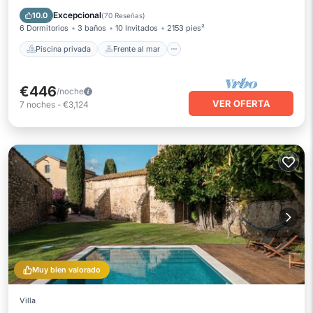
Aparcamiento
Piscina
Excepcional
10.0
(
70 Reseñas
)
6 Dormitorios
3 baños
10 Invitados
2153 pies²
Piscina privada
Frente al mar
€446
/noche
VER OFERTA
7
noches
-
€3,124
Muy bien valorado
Villa