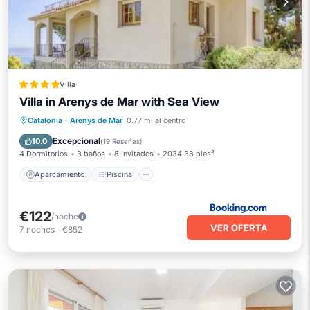
Villa
Villa in Arenys de Mar with Sea View
Aparcamiento
Piscina
Catalonia
·
Arenys de Mar
0.77 mi al centro
Balcón/Terraza
Vistas
Excepcional
10.0
(
19 Reseñas
)
4 Dormitorios
3 baños
8 Invitados
2034.38 pies²
Aparcamiento
Piscina
€122
/noche
VER OFERTA
7
noches
-
€852