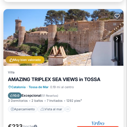
Muy bien valorado
Villa
AMAZING TRIPLEX SEA VIEWS in TOSSA
Aparcamiento
Vista al mar
Catalonia
·
Tossa de Mar
0.19 mi al centro
Balcón/Terraza
Vistas
Excepcional
10.0
(
51 Reseñas
)
3 Dormitorios
2 baños
7 Invitados
1292 pies²
Aparcamiento
Vista al mar
€233
/noche