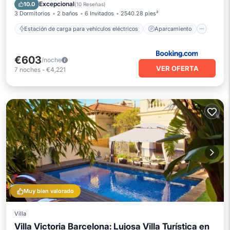
Balcón/Terraza
Excepcional
10.0
(
10 Reseñas
)
3 Dormitorios
2 baños
6 Invitados
2540.28 pies²
Estación de carga para vehículos eléctricos
Aparcamiento
€603
/noche
VER OFERTA
7
noches
-
€4,221
Muy bien valorado
Villa
Villa Victoria Barcelona: Lujosa Villa Turística en