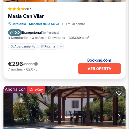
Villa
Masia Can Vilar
Aparcamiento
Piscina
Catalonia
·
Macanet de la Selva
0.81 mi al centro
Balcón/Terraza
Vistas
Excepcional
10.0
(
10 Reseñas
)
4 Dormitorios
3 baños
10 Invitados
3013.89 pies²
Aparcamiento
Piscina
€296
/noche
VER OFERTA
7
noches
-
€2,075
Ahorra con
OneKey