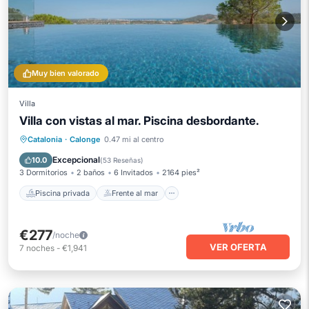
Muy bien valorado
Villa
Villa con vistas al mar. Piscina desbordante.
Piscina privada
Frente al mar
Catalonia
·
Calonge
0.47 mi al centro
Aparcamiento
Piscina
Excepcional
10.0
(
53 Reseñas
)
3 Dormitorios
2 baños
6 Invitados
2164 pies²
Piscina privada
Frente al mar
€277
/noche
VER OFERTA
7
noches
-
€1,941