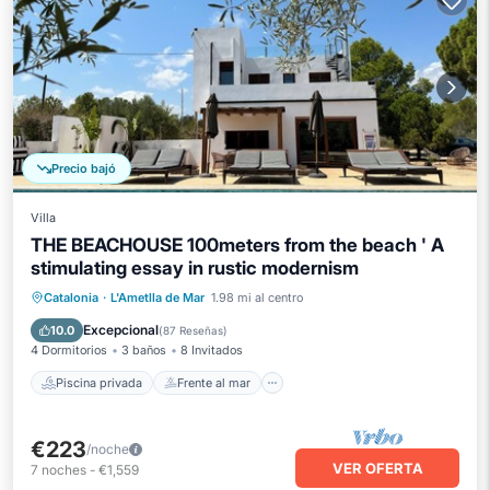
Precio bajó
Villa
THE BEACHOUSE 100meters from the beach ' A
stimulating essay in rustic modernism
Piscina privada
Frente al mar
Catalonia
·
L'Ametlla de Mar
1.98 mi al centro
Aparcamiento
Piscina
Excepcional
10.0
(
87 Reseñas
)
4 Dormitorios
3 baños
8 Invitados
Piscina privada
Frente al mar
€223
/noche
VER OFERTA
7
noches
-
€1,559