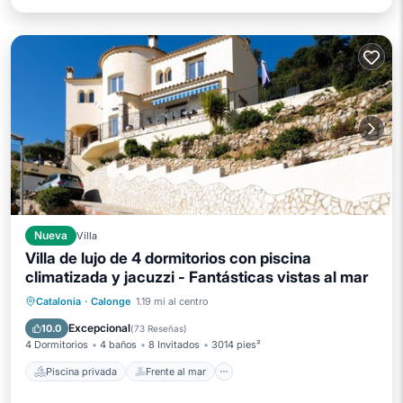
Nueva
Villa
Villa de lujo de 4 dormitorios con piscina
climatizada y jacuzzi - Fantásticas vistas al mar
Piscina privada
Frente al mar
Catalonia
·
Calonge
1.19 mi al centro
Bañera de hidromasaje
Aparcamiento
Excepcional
10.0
(
73 Reseñas
)
4 Dormitorios
4 baños
8 Invitados
3014 pies²
Piscina privada
Frente al mar