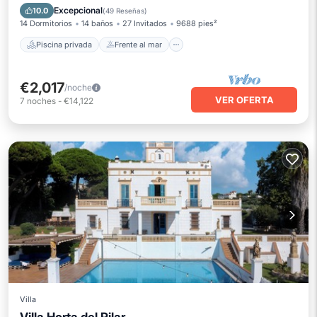
Desayuno
Aparcamiento
Excepcional
10.0
(
49 Reseñas
)
14 Dormitorios
14 baños
27 Invitados
9688 pies²
Piscina privada
Frente al mar
€2,017
/noche
VER OFERTA
7
noches
-
€14,122
Villa