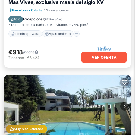
Mas Vives, exclusiva masía del siglo XV
Piscina privada
Aparcamiento
Barcelona
·
Cabrils
1.25 mi al centro
Piscina
Balcón/Terraza
Excepcional
10.0
(
67 Reseñas
)
7 Dormitorios
4 baños
16 Invitados
7750 pies²
Piscina privada
Aparcamiento
€918
/noche
VER OFERTA
7
noches
-
€6,424
Muy bien valorado