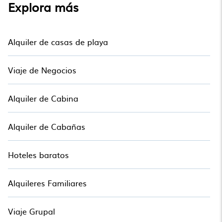
VRBO y Villas estilo Alojamiento. Así que encuentra tu
Explora más
escapada de última hora hoy con Alojamiento en Catalonia
y prepárate para disfrutar del máximo confort en sus
próximas vacaciones.
Alquiler de casas de playa
Viaje de Negocios
Alquiler de Cabina
Alquiler de Cabañas
Hoteles baratos
Alquileres Familiares
Viaje Grupal