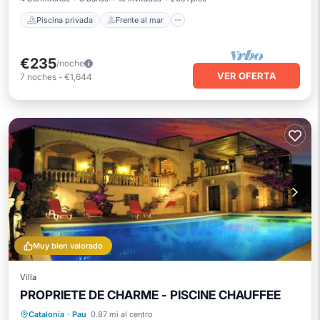
Piscina privada
Frente al mar
€235
/noche
VER OFERTA
7
noches
-
€1,644
Muy bien valorado
Villa
PROPRIETE DE CHARME - PISCINE CHAUFFEE
Piscina privada
Frente al mar
Catalonia
·
Pau
0.87 mi al centro