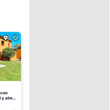
' con
 y aire
ento