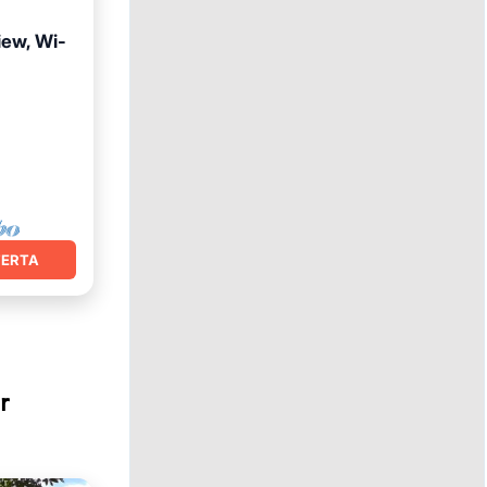
iew, Wi-
FERTA
r