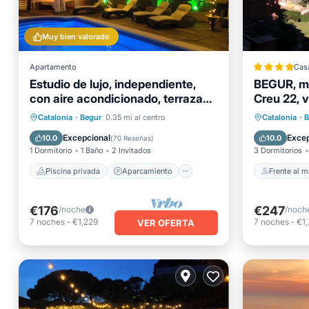
Muy bien valorado
Apartamento
Cas
Estudio de lujo, independiente,
BEGUR, m
con aire acondicionado, terraza
Creu 22, 
privada y uso de la piscina
Piscina privada
Aparcamiento
Frente a
Catalonia
·
Begur
0.35 mi al centro
Catalonia
·
B
Piscina
Balcón/Terraza
Piscina
Excepcional
Excep
10.0
10.0
(
70 Reseñas
)
1 Dormitorio
1 Baño
2 Invitados
3 Dormitorios
Piscina privada
Aparcamiento
Frente al m
€176
€247
/noche
/noch
7
noches
-
€1,229
7
noches
-
€1
VER OFERTA