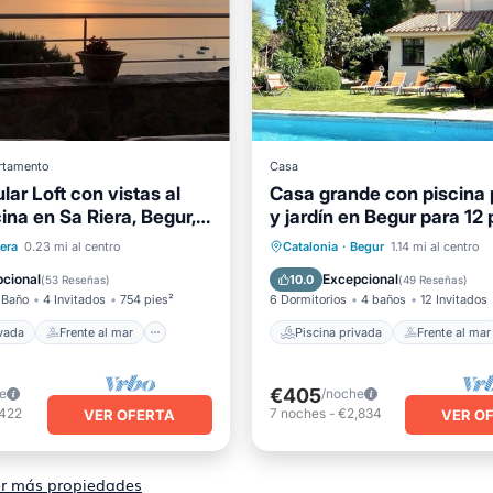
rtamento
Casa
ar Loft con vistas al
Casa grande con piscina 
ina en Sa Riera, Begur,
y jardín en Begur para 12
ava
 privada
Frente al mar
Piscina privada
Frente al 
iera
0.23 mi al centro
Catalonia
·
Begur
1.14 mi al centro
iento
Piscina
Aparcamiento
Piscina
cional
Excepcional
10.0
(
53 Reseñas
)
(
49 Reseñas
)
 Baño
4 Invitados
754 pies²
6 Dormitorios
4 baños
12 Invitados
ivada
Frente al mar
Piscina privada
Frente al mar
€405
e
/noche
,422
7
noches
-
€2,834
VER OFERTA
VER O
r más propiedades