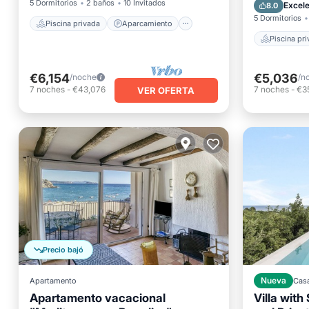
Piscina
5 Dormitorios
2 baños
10 Invitados
Excel
8.0
5 Dormitorios
Piscina privada
Aparcamiento
Piscina pr
€6,154
€5,036
/noche
/n
7
noches
-
€43,076
7
noches
-
€3
VER OFERTA
Precio bajó
Apartamento
Nueva
Cas
Apartamento vacacional
Villa wit