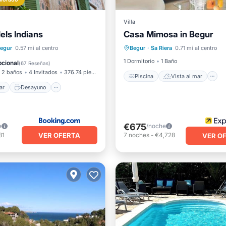
Villa
els Indians
Casa Mimosa in Begur
l mar
Desayuno
Piscina
Vista al mar
Estación de carga para vehículos eléctricos
egur
0.57 mi al centro
Begur
·
Sa Riera
0.71 mi al centro
Balcón/Terraza
Vistas
iento
1 Dormitorio
1 Baño
cional
(
67 Reseñas
)
2 baños
4 Invitados
376.74 pies²
Piscina
Vista al mar
ar
Desayuno
€675
e
/noche
VER OFERTA
31
7
noches
-
€4,728
VER O