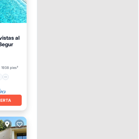
vistas al
 Begur
mar
1938 pies²
FERTA