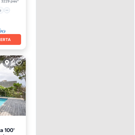
3229 pies²
o
FERTA
a 100'