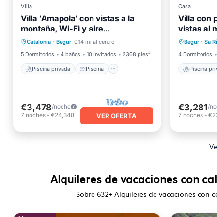
Villa
Casa
Villa 'Amapola' con vistas a la
Villa con 
montaña, Wi-Fi y aire
vistas al 
Piscina privada
Piscina
Piscina
acondicionado
Catalonia
·
Begur
0.14 mi al centro
Begur
·
Sa R
Balcón/Terraza
Cocina
Piscina
5 Dormitorios
4 baños
10 Invitados
2368 pies²
4 Dormitorios
Piscina privada
Piscina
Piscina pr
€3,478
€3,281
/noche
/n
7
noches
-
€24,348
7
noches
-
€2
VER OFERTA
Ve
Alquileres de vacaciones con cal
Sobre
632
+ Alquileres de vacaciones con c