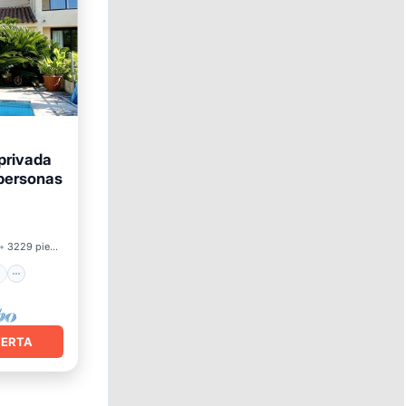
privada
 personas
mar
3229 pies²
FERTA