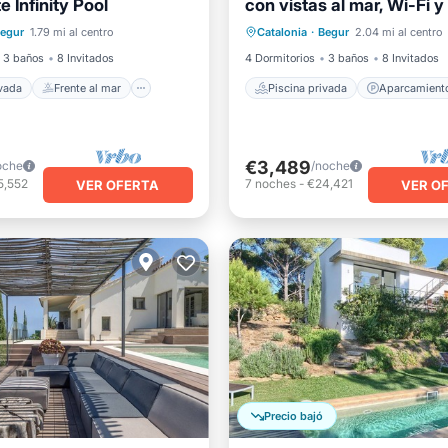
e Infinity Pool
con vistas al mar, Wi-Fi y 
 privada
Frente al mar
Piscina privada
Aparcami
acondicionado
egur
1.79 mi al centro
Catalonia
·
Begur
2.04 mi al centro
Vista al mar
Piscina
Balcón/Terraza
3 baños
8 Invitados
4 Dormitorios
3 baños
8 Invitados
ivada
Frente al mar
Piscina privada
Aparcamient
€3,489
oche
/noche
5,552
7
noches
-
€24,421
VER OFERTA
VER O
Precio bajó