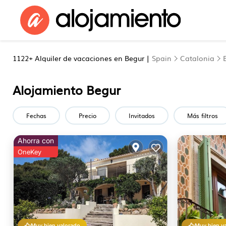
1122+
Alquiler de vacaciones en Begur |
Spain
Catalonia
Alojamiento Begur
Fechas
Precio
Invitados
Más filtros
Ahorra con
OneKey
Muy bien valorado
Muy bien v