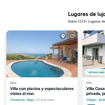
Lugares de lu
Sobre
1113
+ Lugares de
Precio bajó
Casa
Villa
Villa con piscina y espectaculares
Villa Cas
vistas al mar.
privada, j
Piscina privada
Aparcamiento
Piscina
Catalonia
·
Begur
2.11 mi al centro
Begur
·
Sa R
Piscina
Balcón/Terraza