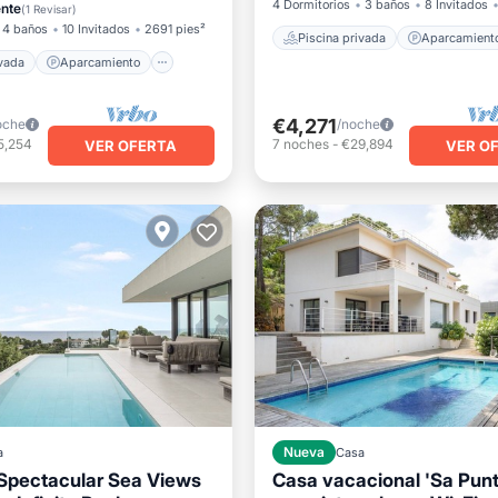
Balcón/Terraza
4 Dormitorios
3 baños
8 Invitados
ente
(
1 Revisar
)
4 baños
10 Invitados
2691 pies²
Piscina privada
Aparcamient
ivada
Aparcamiento
€4,271
oche
/noche
5,254
7
noches
-
€29,894
VER OFERTA
VER O
a
Nueva
Casa
h Spectacular Sea Views
Casa vacacional 'Sa Punt