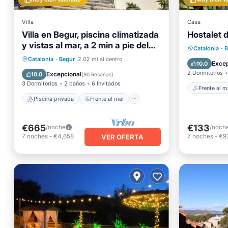
Villa
Casa
Villa en Begur, piscina climatizada
Hostalet d
Frente a
y vistas al mar, a 2 min a pie del
Catalonia
·
B
mar
Piscina privada
Frente al mar
Catalonia
·
Begur
2.02 mi al centro
Aparcam
Excep
10.0
Aparcamiento
Piscina
2 Dormitorios
Excepcional
10.0
(
90 Reseñas
)
3 Dormitorios
2 baños
6 Invitados
Frente al m
Piscina privada
Frente al mar
€665
€133
/noche
/noch
7
noches
-
€4,658
7
noches
-
€9
VER OFERTA