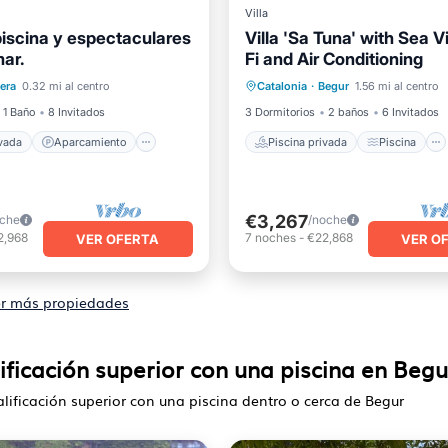
Villa
piscina y espectaculares
Villa 'Sa Tuna' with Sea V
mar.
Fi and Air Conditioning
 privada
Aparcamiento
Piscina privada
Piscina
iera
0.32 mi al centro
Catalonia
·
Begur
1.56 mi al centro
Balcón/Terraza
Balcón/Terraza
Cocina
1 Baño
8 Invitados
3 Dormitorios
2 baños
6 Invitados
ivada
Aparcamiento
Piscina privada
Piscina
€3,267
oche
/noche
2,968
7
noches
-
€22,868
VER OFERTA
VER O
r más propiedades
ificación superior con una piscina en Begu
alificación superior con una piscina dentro o cerca de Begur