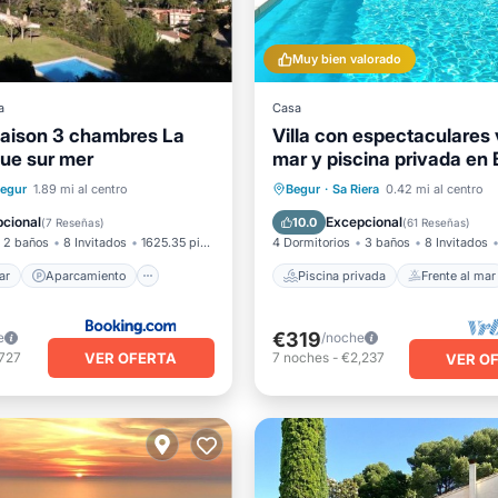
Muy bien valorado
a
Casa
aison 3 chambres La
Villa con espectaculares 
vue sur mer
mar y piscina privada en
l mar
Aparcamiento
Piscina privada
Frente al 
egur
1.89 mi al centro
Begur
·
Sa Riera
0.42 mi al centro
Vista al mar
Aparcamiento
Piscina
cional
Excepcional
10.0
(
7 Reseñas
)
(
61 Reseñas
)
2 baños
8 Invitados
1625.35 pies²
4 Dormitorios
3 baños
8 Invitados
ar
Aparcamiento
Piscina privada
Frente al mar
€319
e
/noche
VER OFERTA
,727
7
noches
-
€2,237
VER O