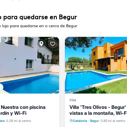
jo para quedarse en Begur
 lujo para quedarse en o cerca de Begur
Villa
a Nuestra con piscina
Villa 'Tres Olivos - Begur
ardín y Wi-Fi
vistas a la montaña, Wi-Fi
Piscina privada
Aparcami
acondicionado.
 privada
Aparcamiento
iera
0.28 mi al centro
Catalonia
·
Begur
0.85 mi al centro
Piscina
Balcón/Terraza