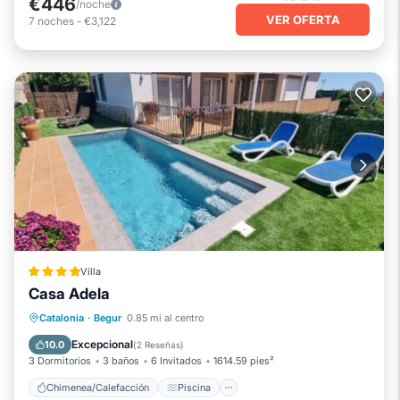
€446
/noche
VER OFERTA
7
noches
-
€3,122
Villa
Casa Adela
Chimenea/Calefacción
Piscina
Catalonia
·
Begur
0.85 mi al centro
Balcón/Terraza
Vistas
Excepcional
10.0
(
2 Reseñas
)
3 Dormitorios
3 baños
6 Invitados
1614.59 pies²
Chimenea/Calefacción
Piscina