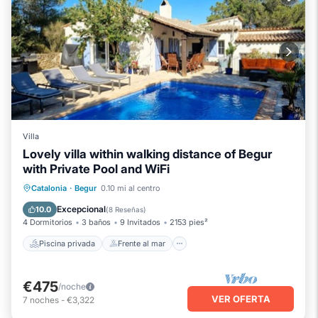
Villa
Lovely villa within walking distance of Begur
with Private Pool and WiFi
Piscina privada
Frente al mar
Catalonia
·
Begur
0.10 mi al centro
Chimenea/Calefacción
Piscina
Excepcional
10.0
(
8 Reseñas
)
4 Dormitorios
3 baños
9 Invitados
2153 pies²
Piscina privada
Frente al mar
€475
/noche
VER OFERTA
7
noches
-
€3,322