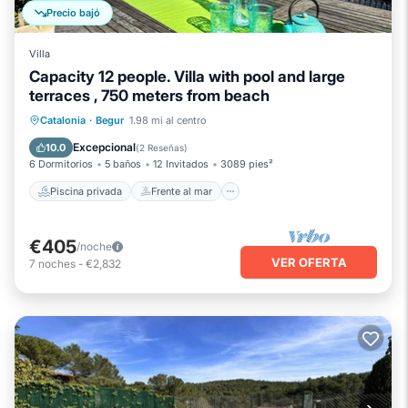
Precio bajó
Villa
Capacity 12 people. Villa with pool and large
terraces , 750 meters from beach
Piscina privada
Frente al mar
Catalonia
·
Begur
1.98 mi al centro
Chimenea/Calefacción
Piscina
Excepcional
10.0
(
2 Reseñas
)
6 Dormitorios
5 baños
12 Invitados
3089 pies²
Piscina privada
Frente al mar
€405
/noche
VER OFERTA
7
noches
-
€2,832