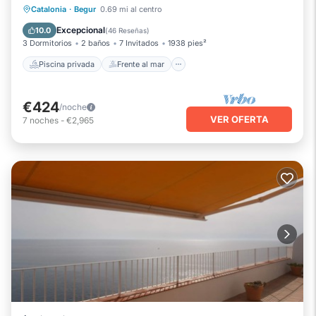
impresionantes
Bañera de hidromasaje
Catalonia
·
Begur
0.69 mi al centro
Chimenea/Calefacción
Excepcional
10.0
(
46 Reseñas
)
3 Dormitorios
2 baños
7 Invitados
1938 pies²
Piscina privada
Frente al mar
€424
/noche
VER OFERTA
7
noches
-
€2,965