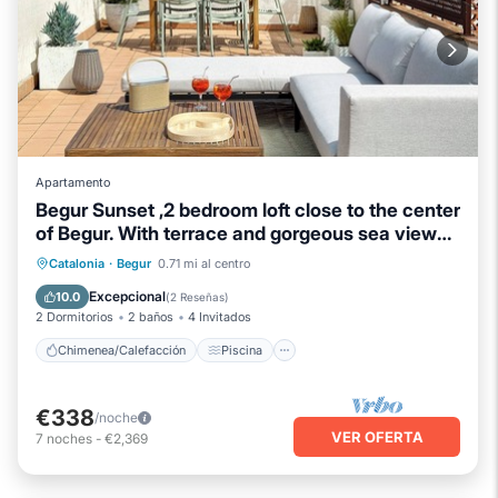
Apartamento
Begur Sunset ,2 bedroom loft close to the center
of Begur. With terrace and gorgeous sea views
(H42)
Chimenea/Calefacción
Piscina
Catalonia
·
Begur
0.71 mi al centro
Se admiten mascotas
Cocina
Excepcional
10.0
(
2 Reseñas
)
2 Dormitorios
2 baños
4 Invitados
Chimenea/Calefacción
Piscina
€338
/noche
VER OFERTA
7
noches
-
€2,369