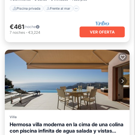
Piscina privada
Frente al mar
€461
/noche
VER OFERTA
7
noches
-
€3,224
Villa
Hermosa villa moderna en la cima de una colina
con piscina infinita de agua salada y vistas
Piscina privada
Frente al mar