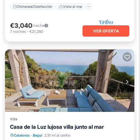
Chimenea/Calefacción
Vista al mar
€3,040
/noche
VER OFERTA
7
noches
-
€21,280
Villa
Casa de la Luz lujosa villa junto al mar
Chimenea/Calefacción
Piscina
Catalonia
·
Begur
2.10 mi al centro