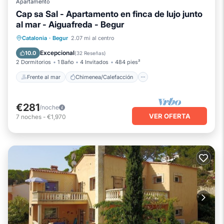
Apartamento
Cap sa Sal - Apartamento en finca de lujo junto
al mar - Aiguafreda - Begur
Frente al mar
Chimenea/Calefacción
Catalonia
·
Begur
2.07 mi al centro
Piscina
Vista al mar
Excepcional
10.0
(
32 Reseñas
)
2 Dormitorios
1 Baño
4 Invitados
484 pies²
Frente al mar
Chimenea/Calefacción
€281
/noche
VER OFERTA
7
noches
-
€1,970