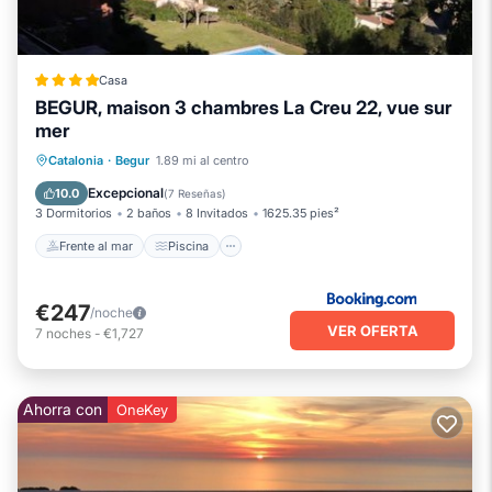
Casa
BEGUR, maison 3 chambres La Creu 22, vue sur
mer
Frente al mar
Piscina
Vista al mar
Catalonia
·
Begur
1.89 mi al centro
Balcón/Terraza
Excepcional
10.0
(
7 Reseñas
)
3 Dormitorios
2 baños
8 Invitados
1625.35 pies²
Frente al mar
Piscina
€247
/noche
VER OFERTA
7
noches
-
€1,727
Ahorra con
OneKey