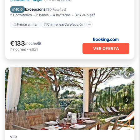
Catalonia
·
Begur
0.57 mi al centro
Vista al mar
Balcón/Terraza
Excepcional
10.0
(
80 Reseñas
)
2 Dormitorios
2 baños
4 Invitados
376.74 pies²
Frente al mar
Chimenea/Calefacción
€133
/noche
VER OFERTA
7
noches
-
€931
Villa