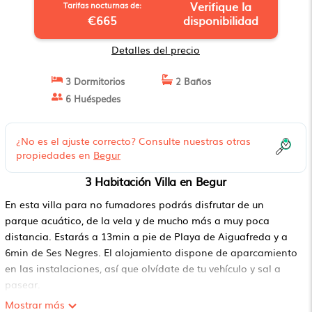
Verifique la
Tarifas nocturnas de:
€665
disponibilidad
Detalles del precio
3 Dormitorios
2 Baños
6 Huéspedes
¿No es el ajuste correcto? Consulte nuestras otras
propiedades en
Begur
3 Habitación Villa en Begur
En esta villa para no fumadores podrás disfrutar de un
parque acuático, de la vela y de mucho más a muy poca
distancia. Estarás a 13min a pie de Playa de Aiguafreda y a
6min de Ses Negres. El alojamiento dispone de aparcamiento
en las instalaciones, así que olvídate de tu vehículo y sal a
pasear.
Mostrar más
En esta villa con un jardín podrás disfrutar de una playa