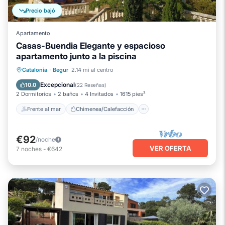
Precio bajó
Apartamento
Casas-Buendia Elegante y espacioso
apartamento junto a la piscina
Frente al mar
Chimenea/Calefacción
Catalonia
·
Begur
2.14 mi al centro
Vista al mar
Balcón/Terraza
Excepcional
10.0
(
22 Reseñas
)
2 Dormitorios
2 baños
4 Invitados
1615 pies²
Frente al mar
Chimenea/Calefacción
€92
/noche
VER OFERTA
7
noches
-
€642