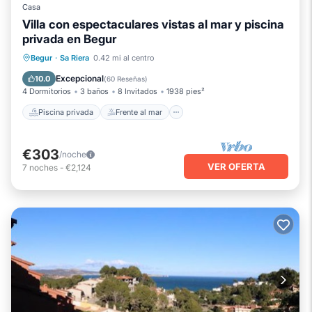
Casa
Villa con espectaculares vistas al mar y piscina
privada en Begur
Piscina privada
Frente al mar
Begur
·
Sa Riera
0.42 mi al centro
Piscina
Vista al mar
Excepcional
10.0
(
60 Reseñas
)
4 Dormitorios
3 baños
8 Invitados
1938 pies²
Piscina privada
Frente al mar
€303
/noche
VER OFERTA
7
noches
-
€2,124