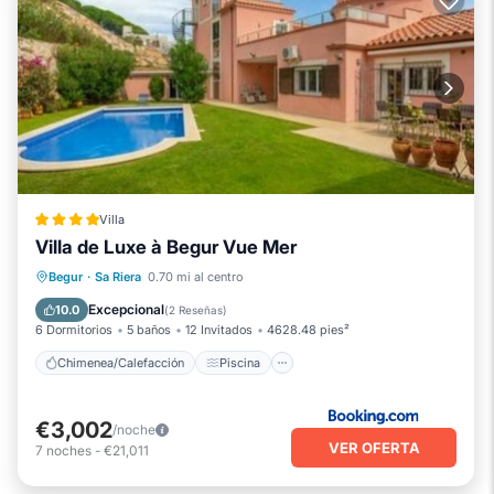
Villa
Villa de Luxe à Begur Vue Mer
Chimenea/Calefacción
Piscina
Begur
·
Sa Riera
0.70 mi al centro
Balcón/Terraza
Vistas
Excepcional
10.0
(
2 Reseñas
)
6 Dormitorios
5 baños
12 Invitados
4628.48 pies²
Chimenea/Calefacción
Piscina
€3,002
/noche
VER OFERTA
7
noches
-
€21,011