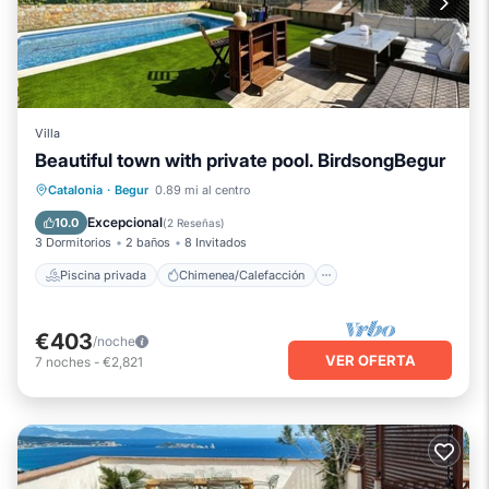
Villa
Beautiful town with private pool. BirdsongBegur
Piscina privada
Chimenea/Calefacción
Catalonia
·
Begur
0.89 mi al centro
Piscina
Vista al mar
Excepcional
10.0
(
2 Reseñas
)
3 Dormitorios
2 baños
8 Invitados
Piscina privada
Chimenea/Calefacción
€403
/noche
VER OFERTA
7
noches
-
€2,821