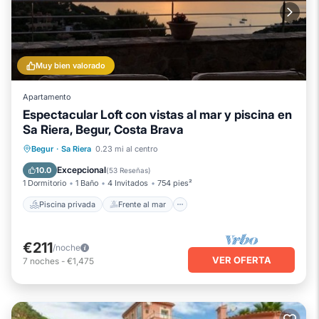
Muy bien valorado
Apartamento
Espectacular Loft con vistas al mar y piscina en
Sa Riera, Begur, Costa Brava
Piscina privada
Frente al mar
Begur
·
Sa Riera
0.23 mi al centro
Piscina
Vista al mar
Excepcional
10.0
(
53 Reseñas
)
1 Dormitorio
1 Baño
4 Invitados
754 pies²
Piscina privada
Frente al mar
€211
/noche
VER OFERTA
7
noches
-
€1,475