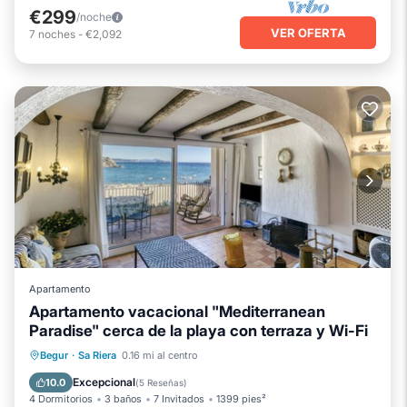
€299
/noche
VER OFERTA
7
noches
-
€2,092
Apartamento
Apartamento vacacional "Mediterranean
Paradise" cerca de la playa con terraza y Wi-Fi
Chimenea/Calefacción
Vista al mar
Begur
·
Sa Riera
0.16 mi al centro
Vistas
Se admiten mascotas
Excepcional
10.0
(
5 Reseñas
)
4 Dormitorios
3 baños
7 Invitados
1399 pies²