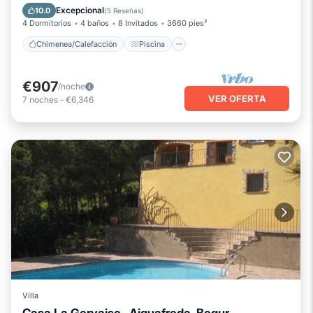
Balcón/Terraza
Se admiten mascotas
Excepcional
10.0
(
5 Reseñas
)
4 Dormitorios
4 baños
8 Invitados
3660 pies²
Chimenea/Calefacción
Piscina
€907
/noche
VER OFERTA
7
noches
-
€6,346
Villa