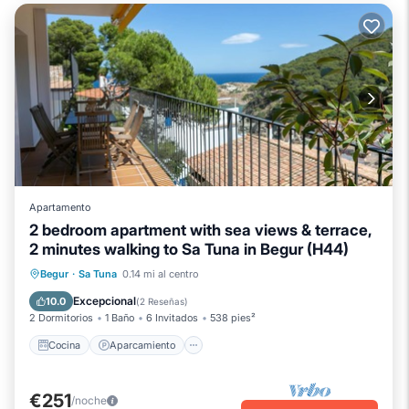
Apartamento
2 bedroom apartment with sea views & terrace,
2 minutes walking to Sa Tuna in Begur (H44)
Cocina
Aparcamiento
Begur
·
Sa Tuna
0.14 mi al centro
Apto para niños
Ropa de cama
Excepcional
10.0
(
2 Reseñas
)
2 Dormitorios
1 Baño
6 Invitados
538 pies²
Cocina
Aparcamiento
€251
/noche