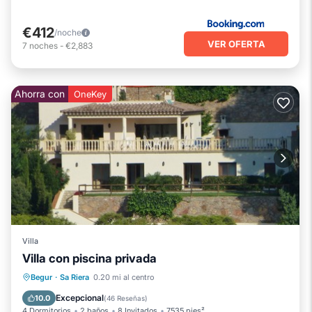
€412
/noche
VER OFERTA
7
noches
-
€2,883
Ahorra con
OneKey
Villa
Villa con piscina privada
Piscina privada
Frente al mar
Begur
·
Sa Riera
0.20 mi al centro
Chimenea/Calefacción
Piscina
Excepcional
10.0
(
46 Reseñas
)
4 Dormitorios
2 baños
8 Invitados
7535 pies²