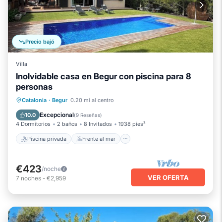
Precio bajó
Villa
Inolvidable casa en Begur con piscina para 8
personas
Piscina privada
Frente al mar
Catalonia
·
Begur
0.20 mi al centro
Chimenea/Calefacción
Piscina
Excepcional
10.0
(
9 Reseñas
)
4 Dormitorios
2 baños
8 Invitados
1938 pies²
Piscina privada
Frente al mar
€423
/noche
VER OFERTA
7
noches
-
€2,959