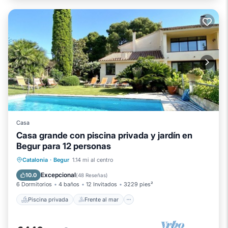
Casa
Casa grande con piscina privada y jardín en
Begur para 12 personas
Piscina privada
Frente al mar
Catalonia
·
Begur
1.14 mi al centro
Chimenea/Calefacción
Piscina
Excepcional
10.0
(
48 Reseñas
)
6 Dormitorios
4 baños
12 Invitados
3229 pies²
Piscina privada
Frente al mar