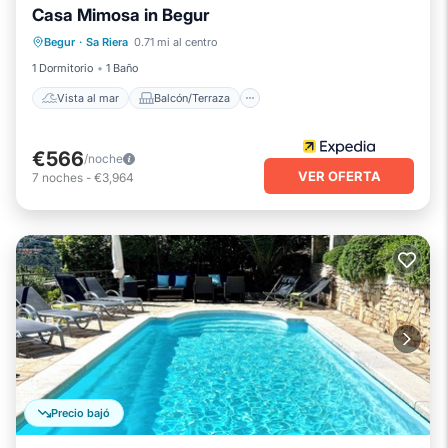
Casa Mimosa in Begur
Vista al mar
Balcón/Terraza
Begur
·
Sa Riera
0.71 mi al centro
Vistas
Se admiten mascotas
1 Dormitorio
1 Baño
Vista al mar
Balcón/Terraza
€566
/noche
VER OFERTA
7
noches
-
€3,964
Precio bajó