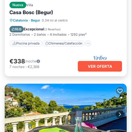
Nueva
Villa
Casa Bosc (Begur)
Piscina privada
Chimenea/Calefacción
Catalonia
·
Begur
0.34 mi al centro
Piscina
Balcón/Terraza
Excepcional
10.0
(
3 Reseñas
)
2 Dormitorios
2 baños
4 Invitados
1292 pies²
Piscina privada
Chimenea/Calefacción
€338
/noche
VER OFERTA
7
noches
-
€2,368