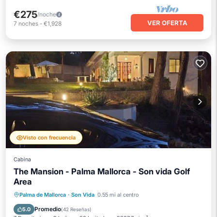
€275
/noche
VER OFERTA
7
noches
-
€1,928
Visto con frecuencia
Cabina
The Mansion - Palma Mallorca - Son vida Golf
Area
Bañera de hidromasaje
Aparcamiento
Palma de Mallorca
·
Son Vida
0.55 mi al centro
Balcón/Terraza
Vistas
Promedio
5.0
(
42 Reseñas
)