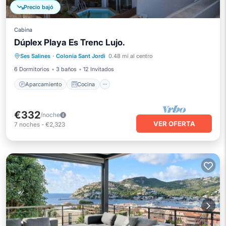
Precio bajó
Cabina
Dúplex Playa Es Trenc Lujo.
Aparcamiento
Cocina
Ses Salines
·
Colonia Sant Jordi
0.48 mi al centro
Aire acondicionado
Internet
6 Dormitorios
3 baños
12 Invitados
Aparcamiento
Cocina
€332
/noche
VER OFERTA
7
noches
-
€2,323