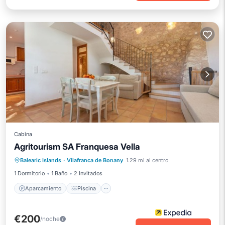
Cabina
Agritourism SA Franquesa Vella
Aparcamiento
Piscina
Balearic Islands
·
Vilafranca de Bonany
1.29 mi al centro
Balcón/Terraza
Cocina
1 Dormitorio
1 Baño
2 Invitados
Aparcamiento
Piscina
€200
/noche