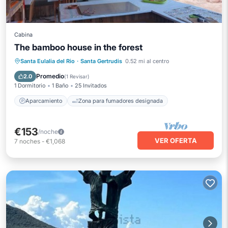
Cabina
The bamboo house in the forest
Aparcamiento
Santa Eulalia del Rio
·
Santa Gertrudis
0.52 mi al centro
Zona para fumadores designada
Promedio
2.0
(
1 Revisar
)
1 Dormitorio
1 Baño
25 Invitados
Aparcamiento
Zona para fumadores designada
€153
/noche
VER OFERTA
7
noches
-
€1,068