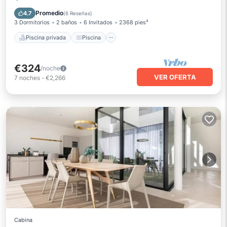
Balcón/Terraza
Cocina
Promedio
4.7
(
6 Reseñas
)
3 Dormitorios
2 baños
6 Invitados
2368 pies²
Piscina privada
Piscina
€324
/noche
VER OFERTA
7
noches
-
€2,266
Cabina