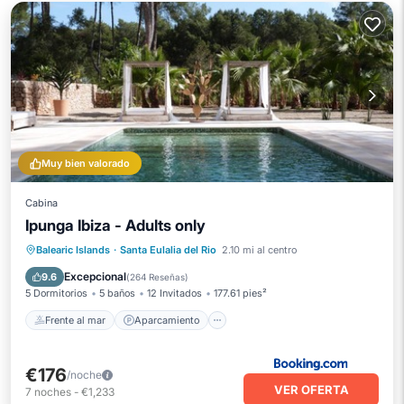
Muy bien valorado
Cabina
Ipunga Ibiza - Adults only
Frente al mar
Aparcamiento
Piscina
Balearic Islands
·
Santa Eulalia del Rio
2.10 mi al centro
Vista al mar
Excepcional
9.6
(
264 Reseñas
)
5 Dormitorios
5 baños
12 Invitados
177.61 pies²
Frente al mar
Aparcamiento
€176
/noche
VER OFERTA
7
noches
-
€1,233