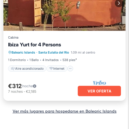
Cabina
Ibiza Yurt for 4 Persons
Aire acondicionado
Internet
Balearic Islands
·
Santa Eulalia del Rio
1.09 mi al centro
Apto para niños
Ropa de cama
1 Dormitorio
1 Baño
4 Invitados
538 pies²
Aire acondicionado
Internet
€312
/noche
VER OFERTA
7
noches
-
€2,185
Ver más lugares para hospedarse en Balearic Islands