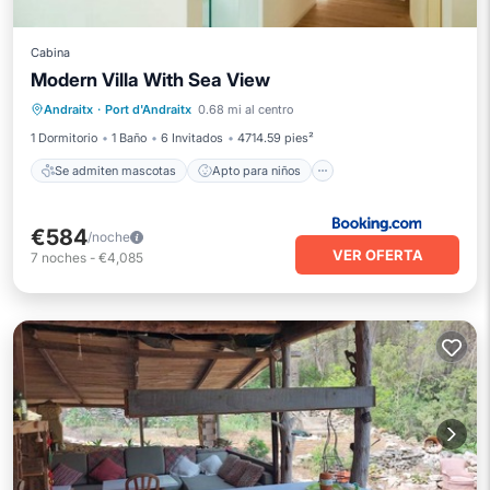
Cabina
Modern Villa With Sea View
Se admiten mascotas
Apto para niños
Andraitx
·
Port d'Andraitx
0.68 mi al centro
Seguridad/Protección
1 Dormitorio
1 Baño
6 Invitados
4714.59 pies²
Se admiten mascotas
Apto para niños
€584
/noche
VER OFERTA
7
noches
-
€4,085