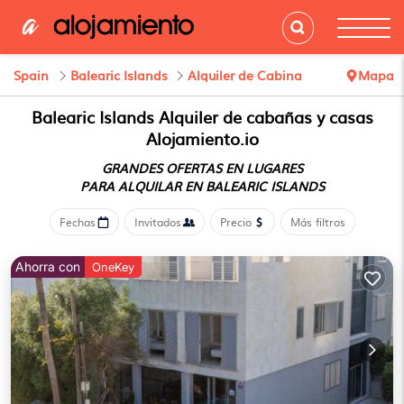
Spain
Balearic Islands
Alquiler de Cabina
Mapa
Balearic Islands Alquiler de cabañas y casas
Alojamiento.io
GRANDES OFERTAS EN LUGARES
PARA ALQUILAR EN BALEARIC ISLANDS
Fechas
Invitados
Precio
Más filtros
Ahorra con
OneKey