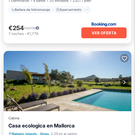
7 Dormitorios
9 baños
20 Invitados
2327.7 pies²
Bañera de hidromasaje
Aparcamiento
€254
/noche
VER OFERTA
7
noches
-
€1,776
Cabina
Casa ecologica en Mallorca
Piscina privada
Piscina
Balearic Islands
·
Sineu
2.25 mi al centro