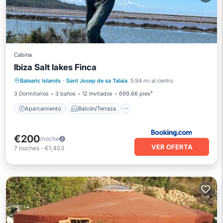
Cabina
Ibiza Salt lakes Finca
Aparcamiento
Balcón/Terraza
Balearic Islands
·
Sant Josep de sa Talaia
5.94 mi al centro
Vistas
Internet
3 Dormitorios
3 baños
12 Invitados
699.66 pies²
Aparcamiento
Balcón/Terraza
€200
/noche
VER OFERTA
7
noches
-
€1,403