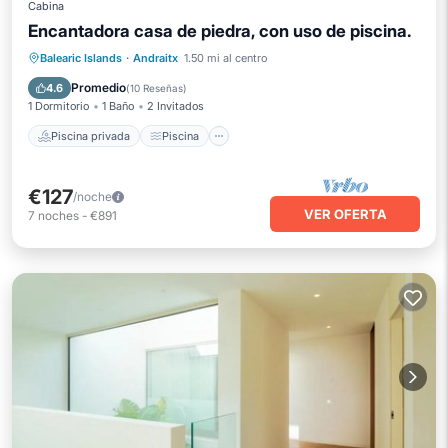
Cabina
Encantadora casa de piedra, con uso de piscina.
Piscina privada
Piscina
Balearic Islands
·
Andraitx
1.50 mi al centro
Balcón/Terraza
Cocina
Promedio
4.6
(
10 Reseñas
)
1 Dormitorio
1 Baño
2 Invitados
Piscina privada
Piscina
€127
/noche
VER OFERTA
7
noches
-
€891