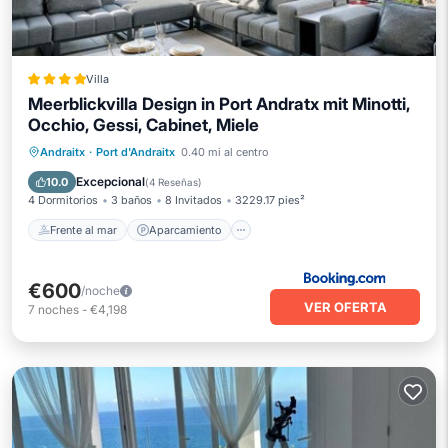
Villa
Meerblickvilla Design in Port Andratx mit Minotti,
Occhio, Gessi, Cabinet, Miele
Frente al mar
Aparcamiento
Piscina
Andraitx
·
Port d'Andraitx
0.40 mi al centro
Vista al mar
Excepcional
10.0
(
4 Reseñas
)
4 Dormitorios
3 baños
8 Invitados
3229.17 pies²
Frente al mar
Aparcamiento
€600
/noche
VER OFERTA
7
noches
-
€4,198