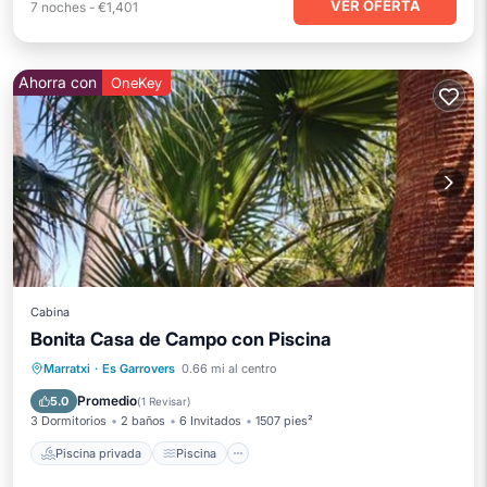
VER OFERTA
7
noches
-
€1,401
Ahorra con
OneKey
Cabina
Bonita Casa de Campo con Piscina
Piscina privada
Piscina
Marratxi
·
Es Garrovers
0.66 mi al centro
Balcón/Terraza
Cocina
Promedio
5.0
(
1 Revisar
)
3 Dormitorios
2 baños
6 Invitados
1507 pies²
Piscina privada
Piscina