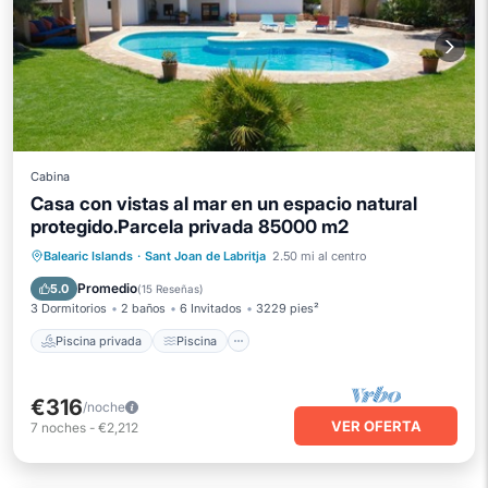
Cabina
Casa con vistas al mar en un espacio natural
protegido.Parcela privada 85000 m2
Piscina privada
Piscina
Balearic Islands
·
Sant Joan de Labritja
2.50 mi al centro
Balcón/Terraza
Cocina
Promedio
5.0
(
15 Reseñas
)
3 Dormitorios
2 baños
6 Invitados
3229 pies²
Piscina privada
Piscina
€316
/noche
VER OFERTA
7
noches
-
€2,212