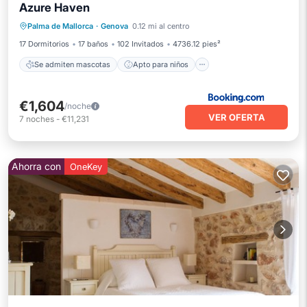
Azure Haven
Se admiten mascotas
Apto para niños
Palma de Mallorca
·
Genova
0.12 mi al centro
Seguridad/Protección
17 Dormitorios
17 baños
102 Invitados
4736.12 pies²
Se admiten mascotas
Apto para niños
€1,604
/noche
VER OFERTA
7
noches
-
€11,231
Ahorra con
OneKey