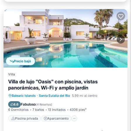
Precio bajó
Villa
Villa de lujo "Oasis" con piscina, vistas
panorámicas, Wi-Fi y amplio jardín
Piscina privada
Aparcamiento
Balearic Islands
·
Santa Eulalia del Rio
5.99 mi al centro
Piscina
Balcón/Terraza
Fabuloso
8.6
(
4 Reseñas
)
6 Dormitorios
7 baños
13 Invitados
4306 pies²
Piscina privada
Aparcamiento