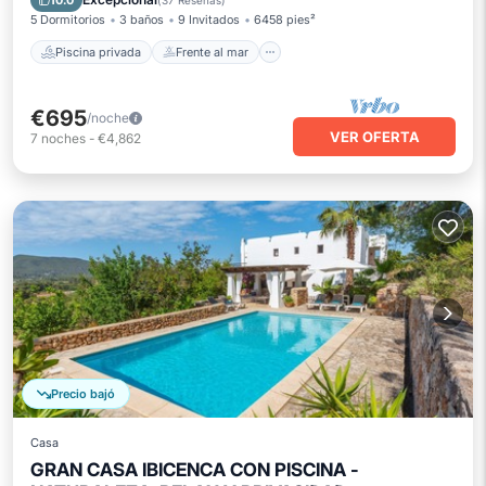
10.0
(
37 Reseñas
)
5 Dormitorios
3 baños
9 Invitados
6458 pies²
Piscina privada
Frente al mar
€695
/noche
VER OFERTA
7
noches
-
€4,862
Precio bajó
Casa
GRAN CASA IBICENCA CON PISCINA -