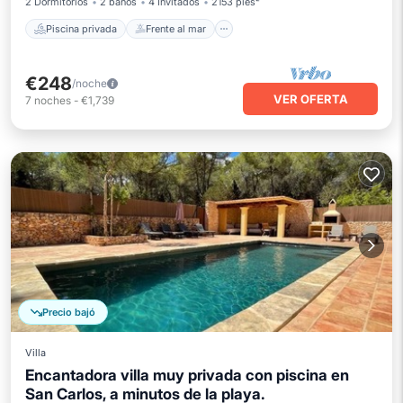
2 Dormitorios
2 baños
4 Invitados
2153 pies²
Piscina privada
Frente al mar
€248
/noche
VER OFERTA
7
noches
-
€1,739
Precio bajó
Villa
Encantadora villa muy privada con piscina en
San Carlos, a minutos de la playa.