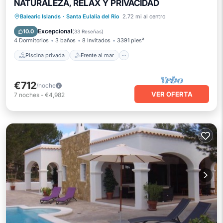
NATURALEZA, RELAX Y PRIVACIDAD
Piscina privada
Frente al mar
Balearic Islands
·
Santa Eulalia del Rio
2.72 mi al centro
Aparcamiento
Piscina
Excepcional
10.0
(
33 Reseñas
)
4 Dormitorios
3 baños
8 Invitados
3391 pies²
Piscina privada
Frente al mar
€712
/noche
VER OFERTA
7
noches
-
€4,982