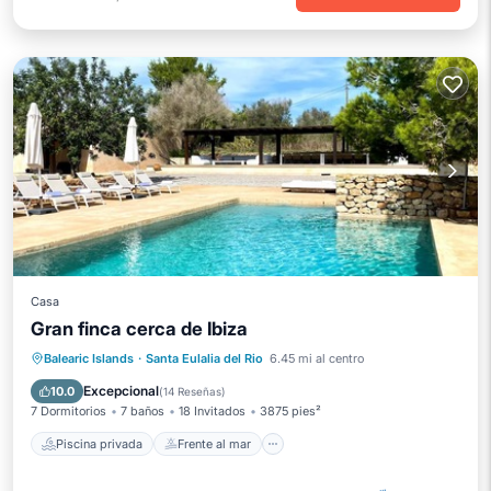
Casa
Gran finca cerca de Ibiza
Piscina privada
Frente al mar
Balearic Islands
·
Santa Eulalia del Rio
6.45 mi al centro
Aparcamiento
Piscina
Excepcional
10.0
(
14 Reseñas
)
7 Dormitorios
7 baños
18 Invitados
3875 pies²
Piscina privada
Frente al mar