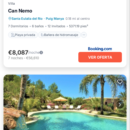
Villa
Can Nemo
Playa privada
Bañera de hidromasaje
Santa Eulalia del Rio
·
Puig Manya
0.18 mi al centro
Desayuno
Aparcamiento
7 Dormitorios
6 baños
12 Invitados
5371.19 pies²
Playa privada
Bañera de hidromasaje
€8,087
/noche
VER OFERTA
7
noches
-
€56,610