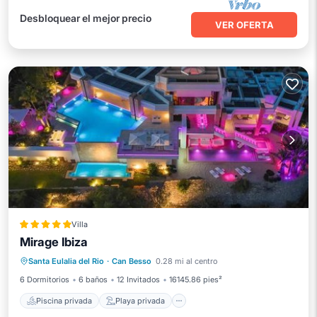
Desbloquear el mejor precio
VER OFERTA
Villa
Mirage Ibiza
Piscina privada
Playa privada
Santa Eulalia del Rio
·
Can Besso
0.28 mi al centro
Frente al mar
Bañera de hidromasaje
6 Dormitorios
6 baños
12 Invitados
16145.86 pies²
Piscina privada
Playa privada