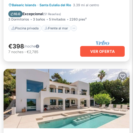
Piscina privada
Frente al mar
Balearic Islands
·
Santa Eulalia del Rio
3.39 mi al centro
Aparcamiento
Piscina
Excepcional
10.0
(
51 Reseñas
)
3 Dormitorios
3 baños
5 Invitados
2260 pies²
Piscina privada
Frente al mar
€398
/noche
VER OFERTA
7
noches
-
€2,785