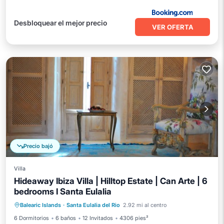
Desbloquear el mejor precio
VER OFERTA
Precio bajó
Villa
Hideaway Ibiza Villa | Hilltop Estate | Can Arte | 6
bedrooms I Santa Eulalia
Piscina privada
Frente al mar
Balearic Islands
·
Santa Eulalia del Rio
2.92 mi al centro
Bañera de hidromasaje
Aparcamiento
6 Dormitorios
6 baños
12 Invitados
4306 pies²