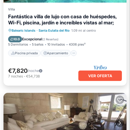
Villa
Fantástica villa de lujo con casa de huéspedes,
Wi-Fi, piscina, jardín e increíbles vistas al mar;
Piscina privada
Aparcamiento
Balearic Islands
·
Santa Eulalia del Rio
1.09 mi al centro
Piscina
Balcón/Terraza
Excepcional
10.0
(
2 Reseñas
)
5 Dormitorios
5 baños
10 Invitados
4306 pies²
Piscina privada
Aparcamiento
€7,820
/noche
VER OFERTA
7
noches
-
€54,738