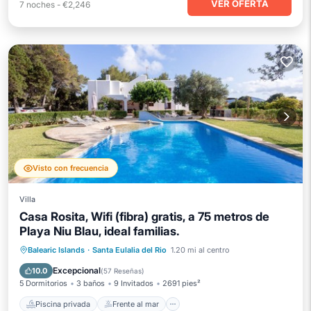
VER OFERTA
7
noches
-
€2,246
Visto con frecuencia
Villa
Casa Rosita, Wifi (fibra) gratis, a 75 metros de
Playa Niu Blau, ideal familias.
Piscina privada
Frente al mar
Balearic Islands
·
Santa Eulalia del Rio
1.20 mi al centro
Aparcamiento
Piscina
Excepcional
10.0
(
57 Reseñas
)
5 Dormitorios
3 baños
9 Invitados
2691 pies²
Piscina privada
Frente al mar