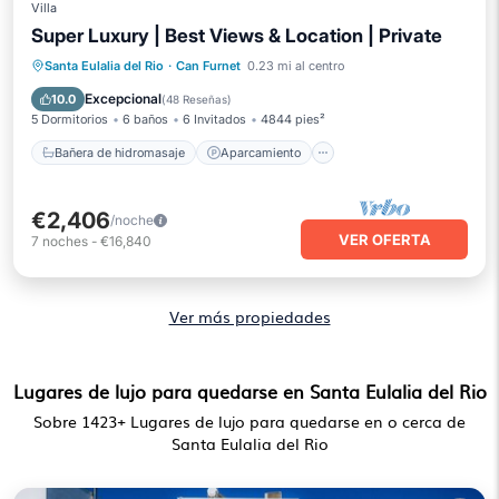
Villa
Super Luxury | Best Views & Location | Private
Bañera de hidromasaje
Aparcamiento
Santa Eulalia del Rio
·
Can Furnet
0.23 mi al centro
Piscina
Spa
Excepcional
10.0
(
48 Reseñas
)
5 Dormitorios
6 baños
6 Invitados
4844 pies²
Bañera de hidromasaje
Aparcamiento
€2,406
/noche
VER OFERTA
7
noches
-
€16,840
Ver más propiedades
Lugares de lujo para quedarse en Santa Eulalia del Rio
Sobre
1423
+ Lugares de lujo para quedarse en o cerca de
Santa Eulalia del Rio