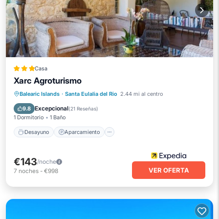
Casa
Xarc Agroturismo
Desayuno
Aparcamiento
Piscina
Balearic Islands
·
Santa Eulalia del Rio
2.44 mi al centro
Balcón/Terraza
Excepcional
9.8
(
21 Reseñas
)
1 Dormitorio
1 Baño
Desayuno
Aparcamiento
€143
/noche
VER OFERTA
7
noches
-
€998