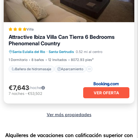
Villa
Attractive Ibiza Villa Can Tierra 6 Bedrooms
Phenomenal Country
Bañera de hidromasaje
Aparcamiento
Santa Eulalia del Rio
·
Santa Gertrudis
0.52 mi al centro
Piscina
Balcón/Terraza
1 Dormitorio
8 baños
12 Invitados
8072.93 pies²
Bañera de hidromasaje
Aparcamiento
€7,643
/noche
VER OFERTA
7
noches
-
€53,502
Ver más propiedades
Alquileres de vacaciones con calificación superior con