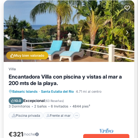
Muy bien valorado
Villa
Encantadora Villa con piscina y vistas al mar a
200 mts de la playa.
Piscina privada
Frente al mar
Balearic Islands
·
Santa Eulalia del Rio
4.71 mi al centro
Bañera de hidromasaje
Aparcamiento
Excepcional
10.0
(
63 Reseñas
)
3 Dormitorios
2 baños
6 Invitados
4844 pies²
Piscina privada
Frente al mar
€321
/noche