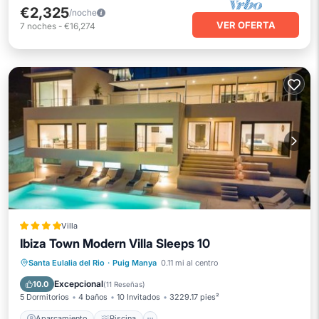
€2,325
/noche
VER OFERTA
7
noches
-
€16,274
Villa
Ibiza Town Modern Villa Sleeps 10
Aparcamiento
Piscina
Vistas
Santa Eulalia del Rio
·
Puig Manya
0.11 mi al centro
Aire acondicionado
Excepcional
10.0
(
11 Reseñas
)
5 Dormitorios
4 baños
10 Invitados
3229.17 pies²
Aparcamiento
Piscina