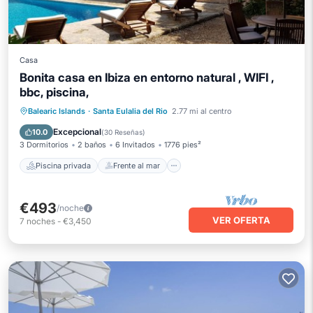
Casa
Bonita casa en Ibiza en entorno natural , WIFI ,
bbc, piscina,
Piscina privada
Frente al mar
Balearic Islands
·
Santa Eulalia del Rio
2.77 mi al centro
Aparcamiento
Piscina
Excepcional
10.0
(
30 Reseñas
)
3 Dormitorios
2 baños
6 Invitados
1776 pies²
Piscina privada
Frente al mar
€493
/noche
VER OFERTA
7
noches
-
€3,450