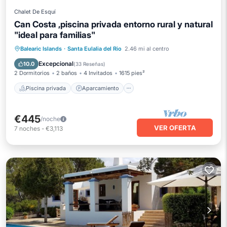
Chalet De Esquí
Can Costa ,piscina privada entorno rural y natural
"ideal para familias"
Piscina privada
Aparcamiento
Balearic Islands
·
Santa Eulalia del Rio
2.46 mi al centro
Piscina
Balcón/Terraza
Excepcional
10.0
(
33 Reseñas
)
2 Dormitorios
2 baños
4 Invitados
1615 pies²
Piscina privada
Aparcamiento
€445
/noche
VER OFERTA
7
noches
-
€3,113