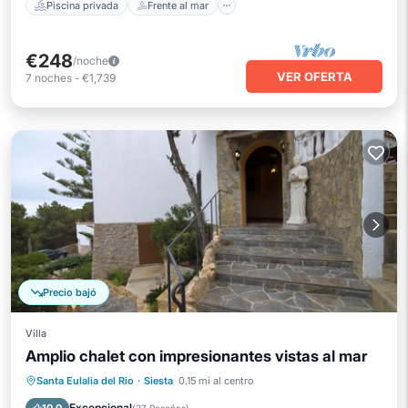
Piscina privada
Frente al mar
€248
/noche
VER OFERTA
7
noches
-
€1,739
Precio bajó
Villa
Amplio chalet con impresionantes vistas al mar
Piscina privada
Frente al mar
Santa Eulalia del Rio
·
Siesta
0.15 mi al centro
Aparcamiento
Piscina
Excepcional