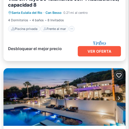
capacidad 8
Piscina privada
Frente al mar
Santa Eulalia del Rio
·
Can Besso
0.21 mi al centro
Bañera de hidromasaje
Aparcamiento
4 Dormitorios
4 baños
8 Invitados
Piscina privada
Frente al mar
Desbloquear el mejor precio
VER OFERTA