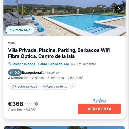
Precio bajó
Villa
Villa Privada, Piscina, Parking, Barbacoa Wifi
Fibra Óptica. Centro de la isla
Piscina privada
Aparcamiento
Balearic Islands
·
Santa Eulalia del Rio
4.29 mi al centro
Piscina
Vista al mar
Excepcional
10.0
(
24 Reseñas
)
3 Dormitorios
2 baños
6 Invitados
2153 pies²
Piscina privada
Aparcamiento
€366
/noche
VER OFERTA
7
noches
-
€2,561