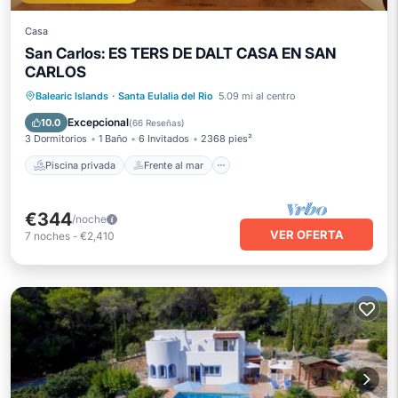
Casa
San Carlos: ES TERS DE DALT CASA EN SAN
CARLOS
Piscina privada
Frente al mar
Balearic Islands
·
Santa Eulalia del Rio
5.09 mi al centro
Bañera de hidromasaje
Aparcamiento
Excepcional
10.0
(
66 Reseñas
)
3 Dormitorios
1 Baño
6 Invitados
2368 pies²
Piscina privada
Frente al mar
€344
/noche
VER OFERTA
7
noches
-
€2,410