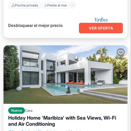
Piscina privada
Frente al mar
Desbloquear el mejor precio
VER OFERTA
Nueva
Casa
Holiday Home 'Maribiza' with Sea Views, Wi-Fi
and Air Conditioning
Piscina privada
Frente al mar