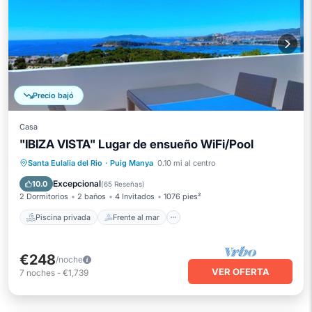
Precio bajó
Casa
"IBIZA VISTA" Lugar de ensueño WiFi/Pool
Piscina privada
Frente al mar
Santa Eulalia del Rio
·
Puig Manya
0.10 mi al centro
Aparcamiento
Piscina
Excepcional
10.0
(
65 Reseñas
)
2 Dormitorios
2 baños
4 Invitados
1076 pies²
Piscina privada
Frente al mar
€248
/noche
VER OFERTA
7
noches
-
€1,739