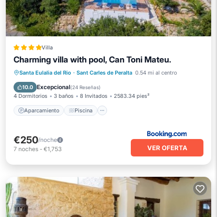
Villa
Charming villa with pool, Can Toni Mateu.
Aparcamiento
Piscina
Santa Eulalia del Rio
·
Sant Carles de Peralta
0.54 mi al centro
Balcón/Terraza
Vistas
Excepcional
10.0
(
24 Reseñas
)
4 Dormitorios
3 baños
8 Invitados
2583.34 pies²
Aparcamiento
Piscina
€250
/noche
VER OFERTA
7
noches
-
€1,753