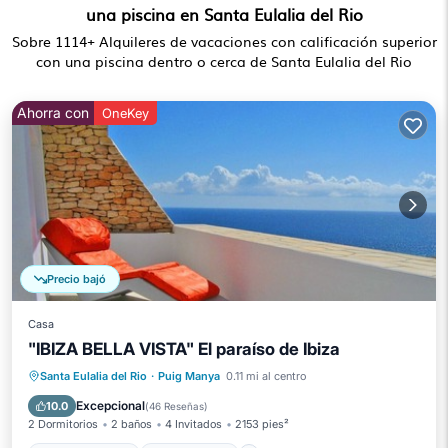
una piscina en Santa Eulalia del Rio
Sobre
1114
+ Alquileres de vacaciones con calificación superior
con una piscina dentro o cerca de Santa Eulalia del Rio
Ahorra con
OneKey
Precio bajó
Casa
"IBIZA BELLA VISTA" El paraíso de Ibiza
Piscina privada
Frente al mar
Santa Eulalia del Rio
·
Puig Manya
0.11 mi al centro
Aparcamiento
Piscina
Excepcional
10.0
(
46 Reseñas
)
2 Dormitorios
2 baños
4 Invitados
2153 pies²