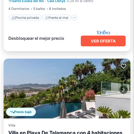
Santa Eulalia del Rio
·
Cala Llenya
0.29 mi al centro
Aparcamiento
Piscina
4 Dormitorios
5 baños
8 Invitados
Piscina privada
Frente al mar
Desbloquear el mejor precio
VER OFERTA
Precio bajó
Villa
Villa en Playa De Talamanca con 4 habitaciones,