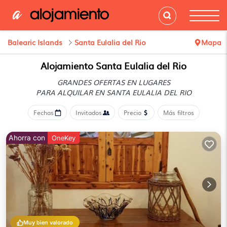
Balearic Islands
Santa Eulalia del Rio
Mapa
Alojamiento Santa Eulalia del Rio
GRANDES OFERTAS EN LUGARES
PARA ALQUILAR EN SANTA EULALIA DEL RIO
Fechas
Invitados
Precio
Más filtros
Ahorra con
OneKey
Muy bien valorado