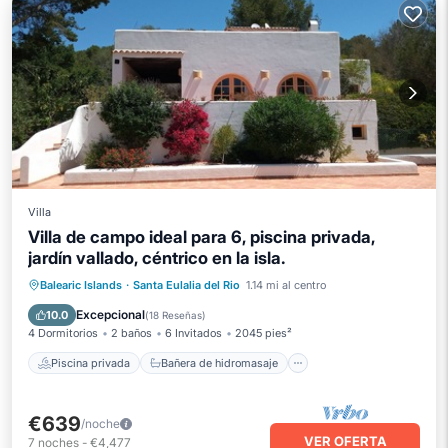
Villa
Villa de campo ideal para 6, piscina privada,
jardín vallado, céntrico en la isla.
Piscina privada
Bañera de hidromasaje
Balearic Islands
·
Santa Eulalia del Rio
1.14 mi al centro
Aparcamiento
Piscina
Excepcional
10.0
(
18 Reseñas
)
4 Dormitorios
2 baños
6 Invitados
2045 pies²
Piscina privada
Bañera de hidromasaje
€639
/noche
VER OFERTA
7
noches
-
€4,477