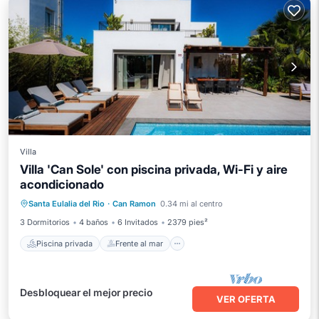
Villa
Villa 'Can Sole' con piscina privada, Wi-Fi y aire
acondicionado
Piscina privada
Frente al mar
Santa Eulalia del Rio
·
Can Ramon
0.34 mi al centro
Aparcamiento
Piscina
3 Dormitorios
4 baños
6 Invitados
2379 pies²
Piscina privada
Frente al mar
Desbloquear el mejor precio
VER OFERTA