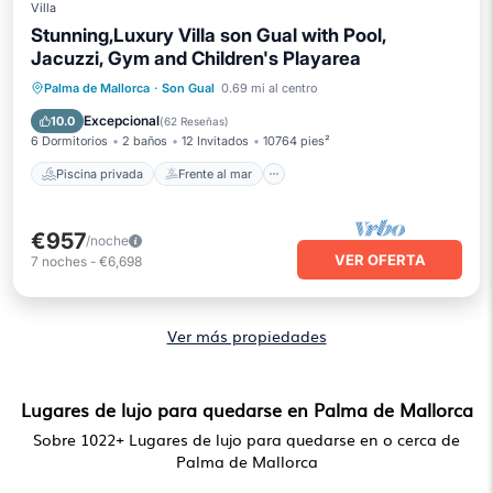
Villa
Stunning,Luxury Villa son Gual with Pool,
Jacuzzi, Gym and Children's Playarea
Piscina privada
Frente al mar
Palma de Mallorca
·
Son Gual
0.69 mi al centro
Bañera de hidromasaje
Aparcamiento
Excepcional
10.0
(
62 Reseñas
)
6 Dormitorios
2 baños
12 Invitados
10764 pies²
Piscina privada
Frente al mar
€957
/noche
VER OFERTA
7
noches
-
€6,698
Ver más propiedades
Lugares de lujo para quedarse en Palma de Mallorca
Sobre
1022
+ Lugares de lujo para quedarse en o cerca de
Palma de Mallorca