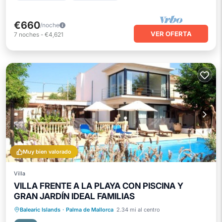
€660
/noche
VER OFERTA
7
noches
-
€4,621
Muy bien valorado
Villa
VILLA FRENTE A LA PLAYA CON PISCINA Y
GRAN JARDÍN IDEAL FAMILIAS
Piscina privada
Frente al mar
Balearic Islands
·
Palma de Mallorca
2.34 mi al centro
Aparcamiento
Piscina