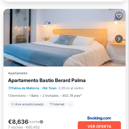
Apartamento
Apartamento Bastio Berard Palma
Aire acondicionado
Internet
Palma de Mallorca
·
Old Town
0.35 mi al centro
Apto para niños
Seguridad/Protección
1 Dormitorio
1 Baño
2 Invitados
602.78 pies²
Aire acondicionado
Internet
€8,636
/noche
VER OFERTA
7
noches
-
€60,452