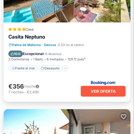
Casa
Casita Neptuno
Frente al mar
Desayuno
Palma de Mallorca
·
Genova
0.33 mi al centro
Aparcamiento
Piscina
Excepcional
10.0
(
15 Reseñas
)
3 Dormitorios
1 Baño
6 Invitados
129.17 pies²
Frente al mar
Desayuno
€356
/noche
VER OFERTA
7
noches
-
€2,490