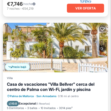
€7,746
/noche
VER OFERTA
7
noches
-
€54,219
Precio bajó
Villa
Casa de vacaciones "Villa Bellver" cerca del
centro de Palma con Wi-Fi, jardín y piscina
Piscina privada
Frente al mar
Palma de Mallorca
·
Son Armadams
0.16 mi al centro
Piscina
Vista al mar
Excepcional
10.0
(
5 Reseñas
)
5 Dormitorios
3 baños
10 Invitados
3014 pies²