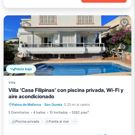
Precio bajó
Villa
Villa 'Casa Filipinas' con piscina privada, Wi-Fi y
aire acondicionado
Piscina privada
Frente al mar
Palma de Mallorca
·
Son Dureta
0.25 mi al centro
Aparcamiento
Piscina
5 Dormitorios
4 baños
10 Invitados
5382 pies²
Piscina privada
Frente al mar