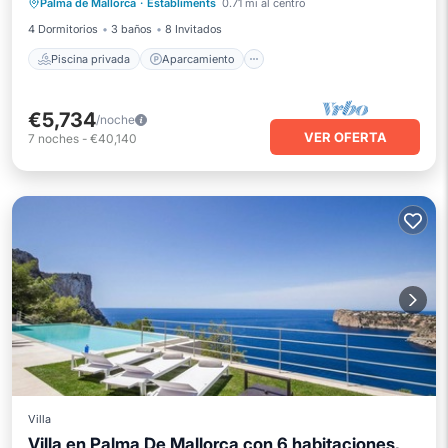
Palma de Mallorca
·
Establiments
0.71 mi al centro
Piscina
Balcón/Terraza
4 Dormitorios
3 baños
8 Invitados
Piscina privada
Aparcamiento
€5,734
/noche
VER OFERTA
7
noches
-
€40,140
Villa
Villa en Palma De Mallorca con 6 habitaciones,