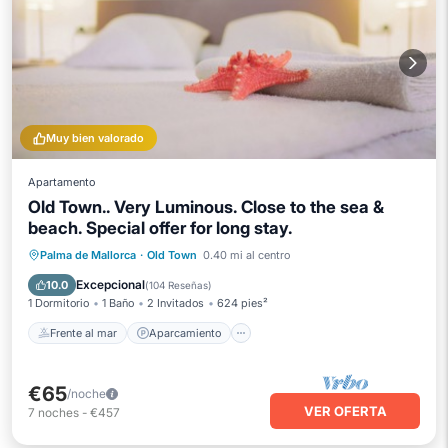
Muy bien valorado
Apartamento
Old Town.. Very Luminous. Close to the sea &
beach. Special offer for long stay.
Frente al mar
Aparcamiento
Palma de Mallorca
·
Old Town
0.40 mi al centro
Vista al mar
Balcón/Terraza
Excepcional
10.0
(
104 Reseñas
)
1 Dormitorio
1 Baño
2 Invitados
624 pies²
Frente al mar
Aparcamiento
€65
/noche
VER OFERTA
7
noches
-
€457