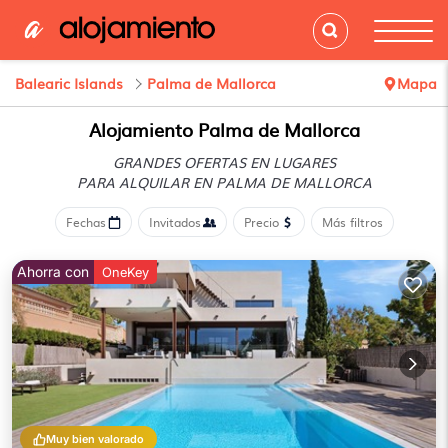
Balearic Islands
Palma de Mallorca
Mapa
Alojamiento Palma de Mallorca
GRANDES OFERTAS EN LUGARES
PARA ALQUILAR EN PALMA DE MALLORCA
Fechas
Invitados
Precio
Más filtros
Ahorra con
OneKey
Muy bien valorado