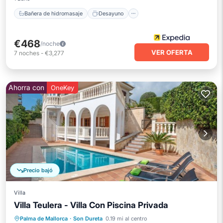
Bañera de hidromasaje
Desayuno
€468
/noche
VER OFERTA
7
noches
-
€3,277
Ahorra con
OneKey
Precio bajó
Villa
Villa Teulera - Villa Con Piscina Privada
Piscina
Cocina
Aire acondicionado
Palma de Mallorca
·
Son Dureta
0.19 mi al centro