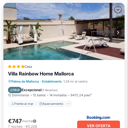
Casa
Villa Rainbow Home Mallorca
Frente al mar
Aparcamiento
Piscina
Palma de Mallorca
·
Establiments
1.34 mi al centro
Spa
Excepcional
10.0
(
5 Reseñas
)
12 Dormitorios
12 baños
14 Invitados
9472.24 pies²
Frente al mar
Aparcamiento
€747
/noche
VER OFERTA
7
noches
-
€5,228