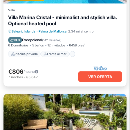
Villa
Villa Marina Cristal - minimalist and stylish villa.
Optional heated pool
Piscina privada
Frente al mar
Balearic Islands
·
Palma de Mallorca
2.34 mi al centro
Bañera de hidromasaje
Aparcamiento
Excepcional
10.0
(
142 Reseñas
)
6 Dormitorios
5 baños
12 Invitados
6458 pies²
Piscina privada
Frente al mar
€806
/noche
VER OFERTA
7
noches
-
€5,642