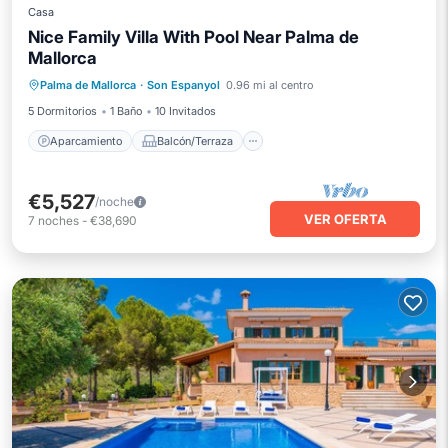
Casa
Nice Family Villa With Pool Near Palma de
Mallorca
Aparcamiento
Balcón/Terraza
Palma de Mallorca
·
Son Espanyol
0.96 mi al centro
Cocina
Aire acondicionado
5 Dormitorios
1 Baño
10 Invitados
Aparcamiento
Balcón/Terraza
€5,527
/noche
VER OFERTA
7
noches
-
€38,690