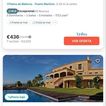
Frente al mar
Vista al mar
Vistas
Palma de Mallorca
·
Puerto Maritimo
0.34 mi al centro
Cocina
Excepcional
10.0
(
68 Reseñas
)
3 Dormitorios
2 baños
5 Invitados
1722 pies²
Frente al mar
Vista al mar
€436
/noche
VER OFERTA
7
noches
-
€3,050
Precio bajó