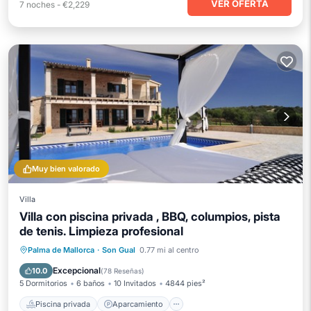
VER OFERTA
7
noches
-
€2,229
Muy bien valorado
Villa
Villa con piscina privada , BBQ, columpios, pista
de tenis. Limpieza profesional
Piscina privada
Aparcamiento
Palma de Mallorca
·
Son Gual
0.77 mi al centro
Piscina
Balcón/Terraza
Excepcional
10.0
(
78 Reseñas
)
5 Dormitorios
6 baños
10 Invitados
4844 pies²
Piscina privada
Aparcamiento