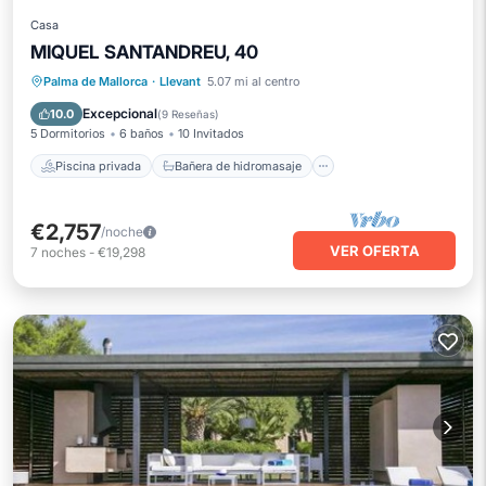
Casa
MIQUEL SANTANDREU, 40
Piscina privada
Bañera de hidromasaje
Palma de Mallorca
·
Llevant
5.07 mi al centro
Piscina
Balcón/Terraza
Excepcional
10.0
(
9 Reseñas
)
5 Dormitorios
6 baños
10 Invitados
Piscina privada
Bañera de hidromasaje
€2,757
/noche
VER OFERTA
7
noches
-
€19,298