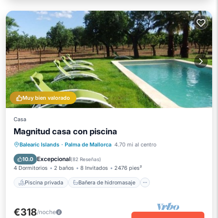
Muy bien valorado
Casa
Magnitud casa con piscina
Piscina privada
Bañera de hidromasaje
Balearic Islands
·
Palma de Mallorca
4.70 mi al centro
Aparcamiento
Piscina
Excepcional
10.0
(
82 Reseñas
)
4 Dormitorios
2 baños
8 Invitados
2476 pies²
Piscina privada
Bañera de hidromasaje
€318
/noche