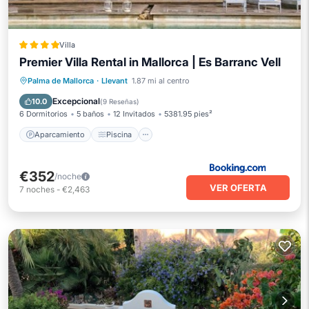
Villa
Premier Villa Rental in Mallorca | Es Barranc Vell
Aparcamiento
Piscina
Palma de Mallorca
·
Llevant
1.87 mi al centro
Balcón/Terraza
Vistas
Excepcional
10.0
(
9 Reseñas
)
6 Dormitorios
5 baños
12 Invitados
5381.95 pies²
Aparcamiento
Piscina
€352
/noche
VER OFERTA
7
noches
-
€2,463