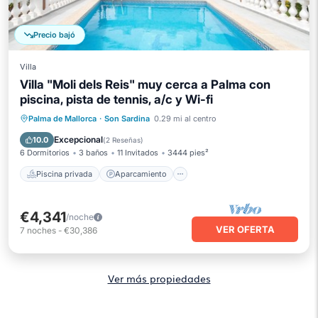
Precio bajó
Villa
Villa "Moli dels Reis" muy cerca a Palma con
piscina, pista de tennis, a/c y Wi-fi
Piscina privada
Aparcamiento
Palma de Mallorca
·
Son Sardina
0.29 mi al centro
Piscina
Balcón/Terraza
Excepcional
10.0
(
2 Reseñas
)
6 Dormitorios
3 baños
11 Invitados
3444 pies²
Piscina privada
Aparcamiento
€4,341
/noche
VER OFERTA
7
noches
-
€30,386
Ver más propiedades