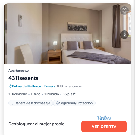
Apartamento
4311sesenta
Bañera de hidromasaje
Palma de Mallorca
·
Foners
0.19 mi al centro
Seguridad/Protección
1 Dormitorio
1 Baño
1 Invitado
65 pies²
Bañera de hidromasaje
Seguridad/Protección
Desbloquear el mejor precio
VER OFERTA