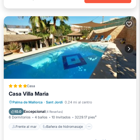
Casa
Casa Villa Maria
Frente al mar
Bañera de hidromasaje
Palma de Mallorca
·
Sant Jordi
0.24 mi al centro
Desayuno
Aparcamiento
Excepcional
10.0
(
4 Reseñas
)
6 Dormitorios
4 baños
10 Invitados
3229.17 pies²
Frente al mar
Bañera de hidromasaje