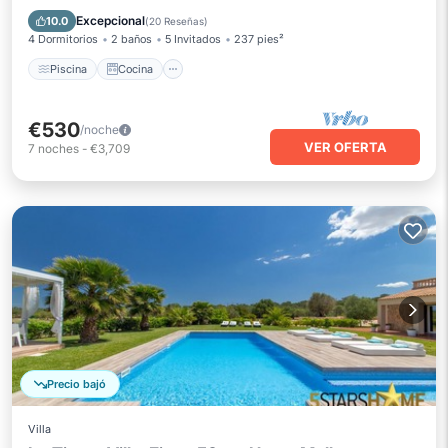
Apto para niños
Excepcional
10.0
(
20 Reseñas
)
4 Dormitorios
2 baños
5 Invitados
237 pies²
Piscina
Cocina
€530
/noche
VER OFERTA
7
noches
-
€3,709
Precio bajó
Villa