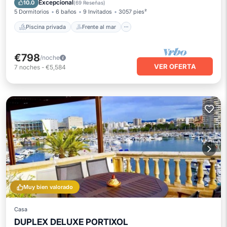
Excepcional
10.0
(
69 Reseñas
)
5 Dormitorios
6 baños
9 Invitados
3057 pies²
Piscina privada
Frente al mar
€798
/noche
VER OFERTA
7
noches
-
€5,584
Muy bien valorado
Casa
DUPLEX DELUXE PORTIXOL