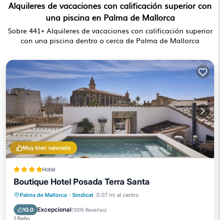
Alquileres de vacaciones con calificación superior con
una piscina en Palma de Mallorca
Sobre
441
+ Alquileres de vacaciones con calificación superior
con una piscina dentro o cerca de Palma de Mallorca
Muy bien valorado
Hotel
Boutique Hotel Posada Terra Santa
Bañera de hidromasaje
Desayuno
Palma de Mallorca
·
Sindicat
0.07 mi al centro
Aparcamiento
Piscina
Excepcional
10.0
(
1005 Reseñas
)
1 Baño