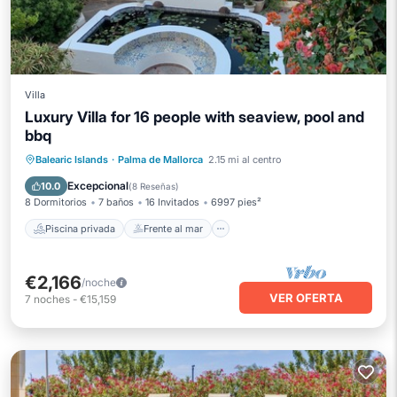
Villa
Luxury Villa for 16 people with seaview, pool and
bbq
Piscina privada
Frente al mar
Balearic Islands
·
Palma de Mallorca
2.15 mi al centro
Aparcamiento
Piscina
Excepcional
10.0
(
8 Reseñas
)
8 Dormitorios
7 baños
16 Invitados
6997 pies²
Piscina privada
Frente al mar
€2,166
/noche
VER OFERTA
7
noches
-
€15,159