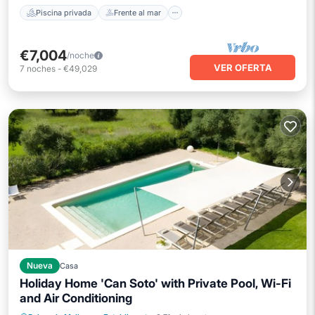
Piscina privada
Frente al mar
€7,004
/noche
VER OFERTA
7
noches
-
€49,029
Nueva
Casa
Holiday Home 'Can Soto' with Private Pool, Wi-Fi
and Air Conditioning
Piscina privada
Aparcamiento