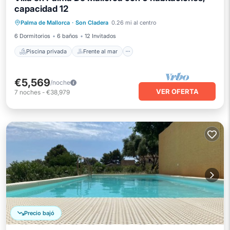
capacidad 12
Piscina privada
Frente al mar
Palma de Mallorca
·
Son Cladera
0.26 mi al centro
Bañera de hidromasaje
Aparcamiento
6 Dormitorios
6 baños
12 Invitados
Piscina privada
Frente al mar
€5,569
/noche
VER OFERTA
7
noches
-
€38,979
Precio bajó