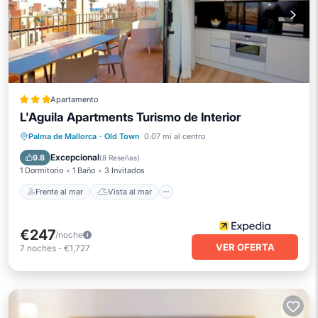
Apartamento
L'Aguila Apartments Turismo de Interior
Frente al mar
Vista al mar
Vistas
Palma de Mallorca
·
Old Town
0.07 mi al centro
Cocina
Excepcional
9.8
(
8 Reseñas
)
1 Dormitorio
1 Baño
3 Invitados
Frente al mar
Vista al mar
€247
/noche
VER OFERTA
7
noches
-
€1,727