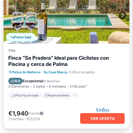
Precio bajó
Villa
Finca "Sa Pradera" Ideal para Ciclistas con
Piscina y cerca de Palma
Piscina privada
Aparcamiento
Palma de Mallorca
·
Sa Casa Blanca
0.35 mi al centro
Piscina
Balcón/Terraza
Excepcional
10.0
(
6 Reseñas
)
3 Dormitorios
2 baños
6 Invitados
2734 pies²
Piscina privada
Aparcamiento
€1,940
/noche
VER OFERTA
7
noches
-
€13,579