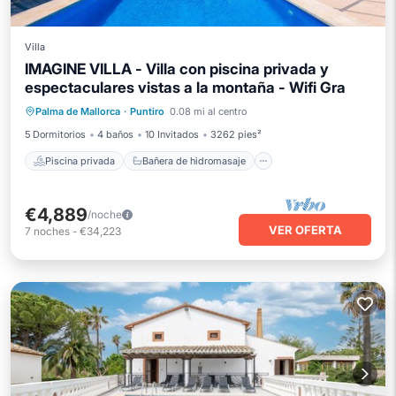
Villa
IMAGINE VILLA - Villa con piscina privada y
espectaculares vistas a la montaña - Wifi Gra
Piscina privada
Bañera de hidromasaje
Palma de Mallorca
·
Puntiro
0.08 mi al centro
Aparcamiento
Piscina
5 Dormitorios
4 baños
10 Invitados
3262 pies²
Piscina privada
Bañera de hidromasaje
€4,889
/noche
VER OFERTA
7
noches
-
€34,223