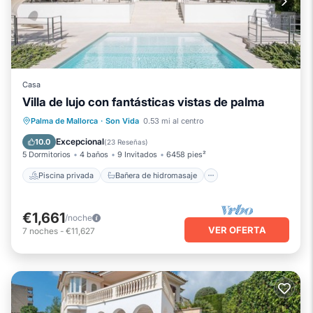
Casa
Villa de lujo con fantásticas vistas de palma
Piscina privada
Bañera de hidromasaje
Palma de Mallorca
·
Son Vida
0.53 mi al centro
Aparcamiento
Piscina
Excepcional
10.0
(
23 Reseñas
)
5 Dormitorios
4 baños
9 Invitados
6458 pies²
Piscina privada
Bañera de hidromasaje
€1,661
/noche
VER OFERTA
7
noches
-
€11,627