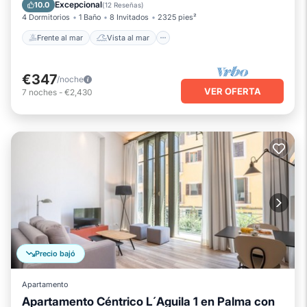
Balcón/Terraza
Vistas
Excepcional
10.0
(
12 Reseñas
)
4 Dormitorios
1 Baño
8 Invitados
2325 pies²
Frente al mar
Vista al mar
€347
/noche
VER OFERTA
7
noches
-
€2,430
Precio bajó
Apartamento
Apartamento Céntrico L´Aguila 1 en Palma con