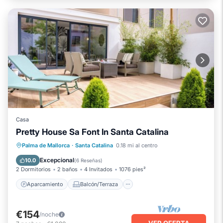
Casa
Pretty House Sa Font In Santa Catalina
Aparcamiento
Balcón/Terraza
Palma de Mallorca
·
Santa Catalina
0.18 mi al centro
Cocina
Aire acondicionado
Excepcional
10.0
(
6 Reseñas
)
2 Dormitorios
2 baños
4 Invitados
1076 pies²
Aparcamiento
Balcón/Terraza
€154
/noche
VER OFERTA