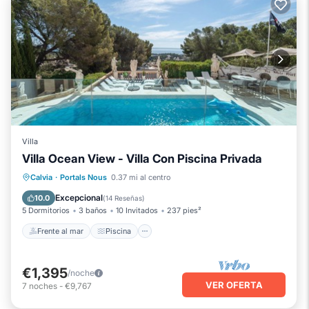
Villa
Villa Ocean View - Villa Con Piscina Privada
Frente al mar
Piscina
Vista al mar
Calvia
·
Portals Nous
0.37 mi al centro
Vistas
Excepcional
10.0
(
14 Reseñas
)
5 Dormitorios
3 baños
10 Invitados
237 pies²
Frente al mar
Piscina
€1,395
/noche
VER OFERTA
7
noches
-
€9,767