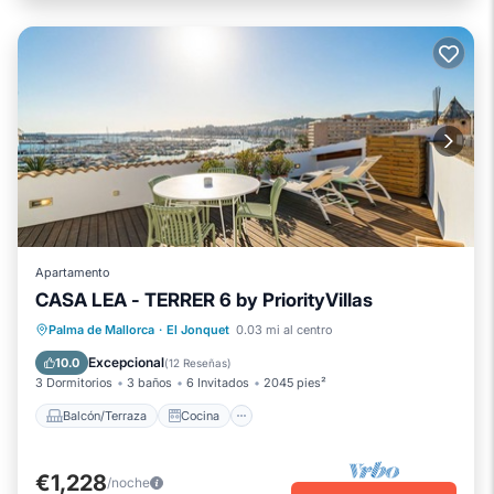
Apartamento
CASA LEA - TERRER 6 by PriorityVillas
Balcón/Terraza
Cocina
Palma de Mallorca
·
El Jonquet
0.03 mi al centro
Aire acondicionado
Internet
Excepcional
10.0
(
12 Reseñas
)
3 Dormitorios
3 baños
6 Invitados
2045 pies²
Balcón/Terraza
Cocina
€1,228
/noche