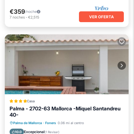
€359
/noche
VER OFERTA
7
noches
-
€2,515
Casa
Palma - 2702-63 Mallorca -Miquel Santandreu
40-
Frente al mar
Piscina
Vista al mar
Palma de Mallorca
·
Foners
0.06 mi al centro
Balcón/Terraza
Excepcional
10.0
(
1 Revisar
)