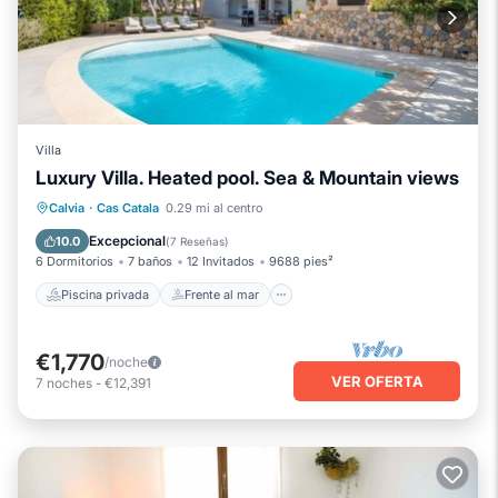
Villa
Luxury Villa. Heated pool. Sea & Mountain views
Piscina privada
Frente al mar
Calvia
·
Cas Catala
0.29 mi al centro
Bañera de hidromasaje
Aparcamiento
Excepcional
10.0
(
7 Reseñas
)
6 Dormitorios
7 baños
12 Invitados
9688 pies²
Piscina privada
Frente al mar
€1,770
/noche
VER OFERTA
7
noches
-
€12,391