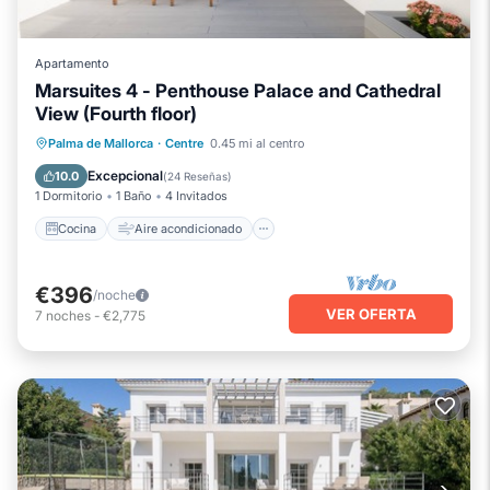
Apartamento
Marsuites 4 - Penthouse Palace and Cathedral
View (Fourth floor)
Cocina
Aire acondicionado
Internet
Palma de Mallorca
·
Centre
0.45 mi al centro
Apto para niños
Excepcional
10.0
(
24 Reseñas
)
1 Dormitorio
1 Baño
4 Invitados
Cocina
Aire acondicionado
€396
/noche
VER OFERTA
7
noches
-
€2,775