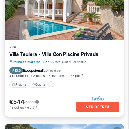
Villa
Villa Teulera - Villa Con Piscina Privada
Piscina
Cocina
Aire acondicionado
Palma de Mallorca
·
Son Dureta
0.19 mi al centro
Apto para niños
Excepcional
10.0
(
20 Reseñas
)
4 Dormitorios
2 baños
5 Invitados
237 pies²
Piscina
Cocina
€544
/noche
VER OFERTA
7
noches
-
€3,811