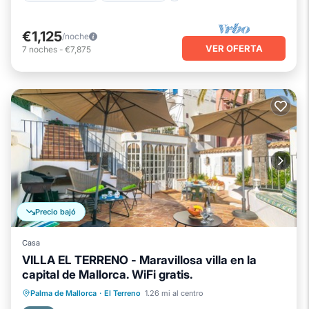
€1,125
/noche
VER OFERTA
7
noches
-
€7,875
Precio bajó
Casa
VILLA EL TERRENO - Maravillosa villa en la
capital de Mallorca. WiFi gratis.
Frente al mar
Vista al mar
Palma de Mallorca
·
El Terreno
1.26 mi al centro