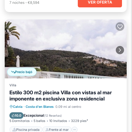
VER OFERTA
7
noches
-
€8,594
Precio bajó
Villa
Estilo 300 m2 piscina Villa con vistas al mar
imponente en exclusiva zona residencial
Piscina privada
Frente al mar
Calvia
·
Costa d'en Blanes
0.09 mi al centro
Aparcamiento
Piscina
Excepcional
10.0
(
12 Reseñas
)
5 Dormitorios
5 baños
10 Invitados
3229 pies²
Piscina privada
Frente al mar