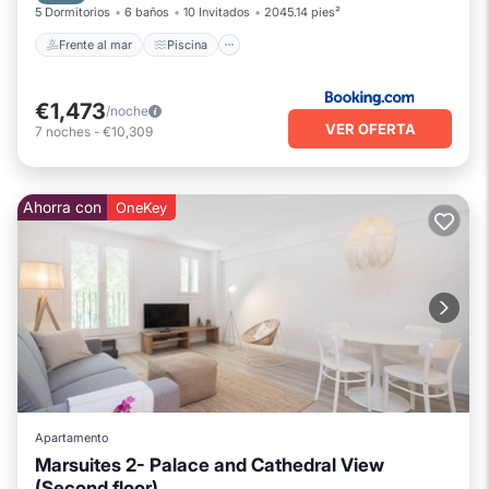
5 Dormitorios
6 baños
10 Invitados
2045.14 pies²
Frente al mar
Piscina
€1,473
/noche
VER OFERTA
7
noches
-
€10,309
Ahorra con
OneKey
Apartamento
Marsuites 2- Palace and Cathedral View
(Second floor)