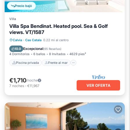
Precio bajó
Villa
Villa Spa Bendinat. Heated pool. Sea & Golf
views. VT/1587
Piscina privada
Frente al mar
Calvia
·
Cas Catala
0.22 mi al centro
Bañera de hidromasaje
Aparcamiento
Excepcional
10.0
(
65 Reseñas
)
4 Dormitorios
6 baños
8 Invitados
4629 pies²
Piscina privada
Frente al mar
€1,710
/noche
VER OFERTA
7
noches
-
€11,967