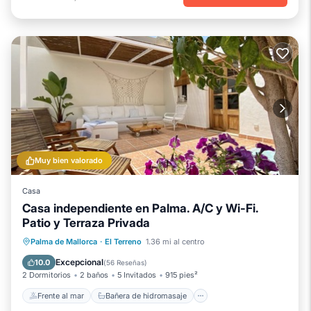
Muy bien valorado
Casa
Casa independiente en Palma. A/C y Wi-Fi.
Patio y Terraza Privada
Frente al mar
Bañera de hidromasaje
Palma de Mallorca
·
El Terreno
1.36 mi al centro
Aparcamiento
Vista al mar
Excepcional
10.0
(
56 Reseñas
)
2 Dormitorios
2 baños
5 Invitados
915 pies²
Frente al mar
Bañera de hidromasaje