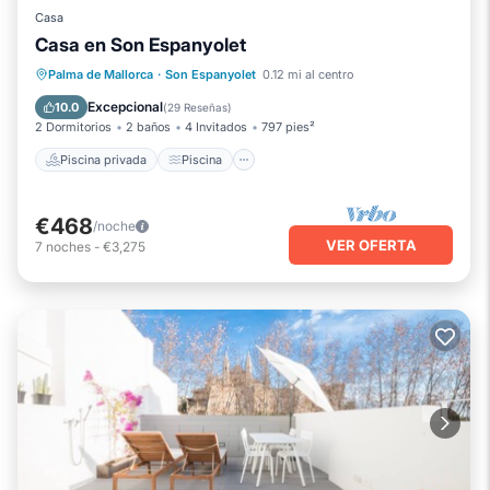
Casa
Casa en Son Espanyolet
Piscina privada
Piscina
Palma de Mallorca
·
Son Espanyolet
0.12 mi al centro
Vista al mar
Balcón/Terraza
Excepcional
10.0
(
29 Reseñas
)
2 Dormitorios
2 baños
4 Invitados
797 pies²
Piscina privada
Piscina
€468
/noche
VER OFERTA
7
noches
-
€3,275