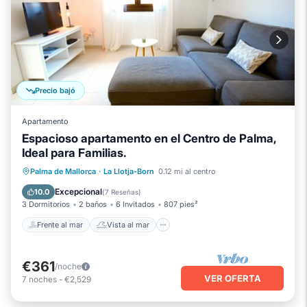
Precio bajó
Apartamento
Espacioso apartamento en el Centro de Palma,
Ideal para Familias.
Frente al mar
Vista al mar
Vistas
Palma de Mallorca
·
La Llotja-Born
0.12 mi al centro
Cocina
Excepcional
10.0
(
7 Reseñas
)
3 Dormitorios
2 baños
6 Invitados
807 pies²
Frente al mar
Vista al mar
€361
/noche
VER OFERTA
7
noches
-
€2,529