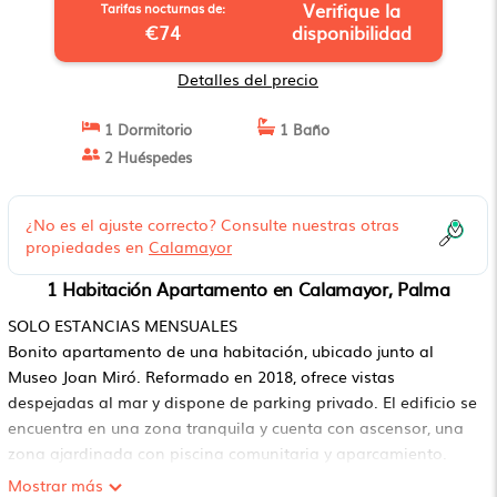
Verifique la
Tarifas nocturnas de:
€74
disponibilidad
Detalles del precio
1 Dormitorio
1 Baño
2 Huéspedes
¿No es el ajuste correcto? Consulte nuestras otras
propiedades en
Calamayor
1 Habitación Apartamento en Calamayor, Palma
SOLO ESTANCIAS MENSUALES
Bonito apartamento de una habitación, ubicado junto al
Museo Joan Miró. Reformado en 2018, ofrece vistas
despejadas al mar y dispone de parking privado. El edificio se
encuentra en una zona tranquila y cuenta con ascensor, una
zona ajardinada con piscina comunitaria y aparcamiento.
En su interior, el apartamento ofrece un único espacio que
Mostrar más