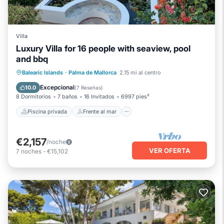
Villa
Luxury Villa for 16 people with seaview, pool
and bbq
Piscina privada
Frente al mar
Balearic Islands
·
Palma de Mallorca
2.15 mi al centro
Aparcamiento
Piscina
Excepcional
10.0
(
7 Reseñas
)
8 Dormitorios
7 baños
16 Invitados
6997 pies²
Piscina privada
Frente al mar
€2,157
/noche
VER OFERTA
7
noches
-
€15,102