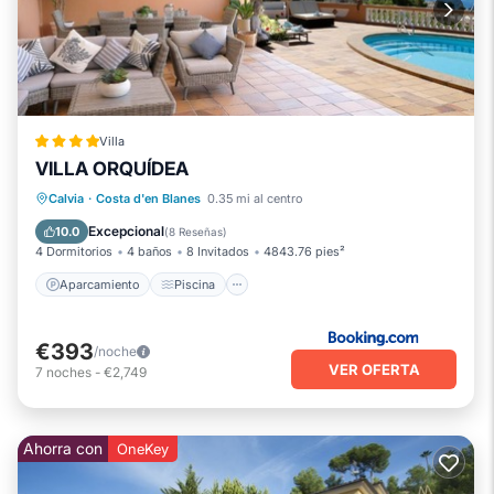
Villa
VILLA ORQUÍDEA
Aparcamiento
Piscina
Calvia
·
Costa d'en Blanes
0.35 mi al centro
Balcón/Terraza
Cocina
Excepcional
10.0
(
8 Reseñas
)
4 Dormitorios
4 baños
8 Invitados
4843.76 pies²
Aparcamiento
Piscina
€393
/noche
VER OFERTA
7
noches
-
€2,749
Ahorra con
OneKey