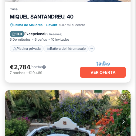
Casa
MIQUEL SANTANDREU, 40
Piscina privada
Bañera de hidromasaje
Palma de Mallorca
·
Llevant
5.07 mi al centro
Piscina
Balcón/Terraza
Excepcional
10.0
(
9 Reseñas
)
5 Dormitorios
6 baños
10 Invitados
Piscina privada
Bañera de hidromasaje
€2,784
/noche
VER OFERTA
7
noches
-
€19,489