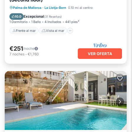
Frente al mar
Vista al mar
Palma de Mallorca
·
La Llotja-Born
0.10 mi al centro
Balcón/Terraza
Vistas
Excepcional
10.0
(
31 Reseñas
)
1 Dormitorio
1 Baño
4 Invitados
441 pies²
Frente al mar
Vista al mar
€251
/noche
VER OFERTA
7
noches
-
€1,760