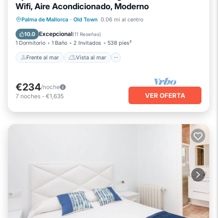
Wifi, Aire Acondicionado, Moderno
Frente al mar
Vista al mar
Palma de Mallorca
·
Old Town
0.06 mi al centro
Balcón/Terraza
Vistas
Excepcional
10.0
(
11 Reseñas
)
1 Dormitorio
1 Baño
2 Invitados
538 pies²
Frente al mar
Vista al mar
€234
/noche
VER OFERTA
7
noches
-
€1,635