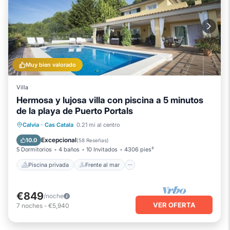
Muy bien valorado
Villa
Hermosa y lujosa villa con piscina a 5 minutos
de la playa de Puerto Portals
Piscina privada
Frente al mar
Calvia
·
Cas Catala
0.21 mi al centro
Aparcamiento
Piscina
Excepcional
10.0
(
58 Reseñas
)
5 Dormitorios
4 baños
10 Invitados
4306 pies²
Piscina privada
Frente al mar
€849
/noche
VER OFERTA
7
noches
-
€5,940