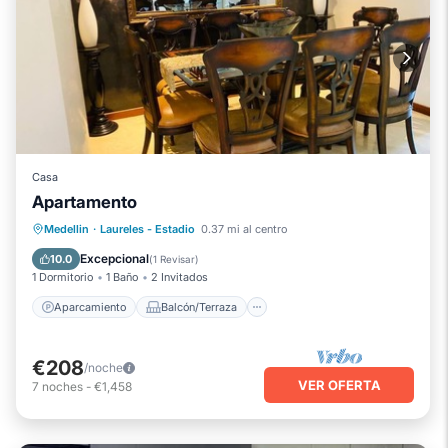
Casa
Apartamento
Aparcamiento
Balcón/Terraza
Medellin
·
Laureles - Estadio
0.37 mi al centro
Cocina
Internet
Excepcional
10.0
(
1 Revisar
)
1 Dormitorio
1 Baño
2 Invitados
Aparcamiento
Balcón/Terraza
€208
/noche
VER OFERTA
7
noches
-
€1,458