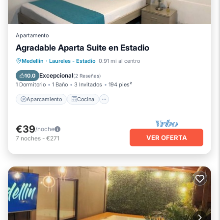
Apartamento
Agradable Aparta Suite en Estadio
Aparcamiento
Cocina
Internet
Medellin
·
Laureles - Estadio
0.91 mi al centro
Apto para niños
Excepcional
10.0
(
2 Reseñas
)
1 Dormitorio
1 Baño
3 Invitados
194 pies²
Aparcamiento
Cocina
€39
/noche
VER OFERTA
7
noches
-
€271