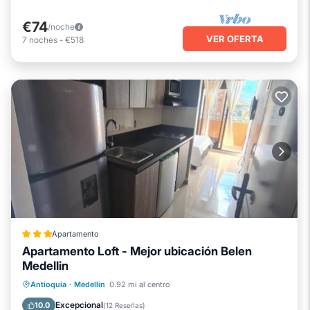
€74
/noche
VER OFERTA
7
noches
-
€518
Apartamento
Apartamento Loft - Mejor ubicación Belen
Medellin
Balcón/Terraza
Internet
Antioquia
·
Medellin
0.92 mi al centro
Accesible en silla de ruedas
Excepcional
10.0
(
12 Reseñas
)