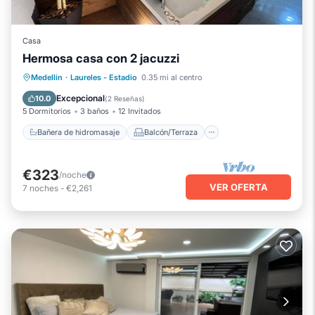
Casa
Hermosa casa con 2 jacuzzi
Bañera de hidromasaje
Balcón/Terraza
Medellin
·
Laureles - Estadio
0.35 mi al centro
Cocina
Internet
Excepcional
10.0
(
2 Reseñas
)
5 Dormitorios
3 baños
12 Invitados
Bañera de hidromasaje
Balcón/Terraza
€323
/noche
VER OFERTA
7
noches
-
€2,261