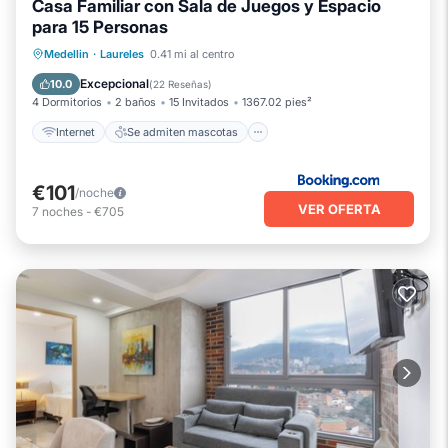
Casa Familiar con Sala de Juegos y Espacio
para 15 Personas
Internet
Se admiten mascotas
Medellin
·
Laureles
0.41 mi al centro
Apto para niños
Deportes/Actividades
Excepcional
10.0
(
22 Reseñas
)
4 Dormitorios
2 baños
15 Invitados
1367.02 pies²
Internet
Se admiten mascotas
€101
/noche
VER OFERTA
7
noches
-
€705