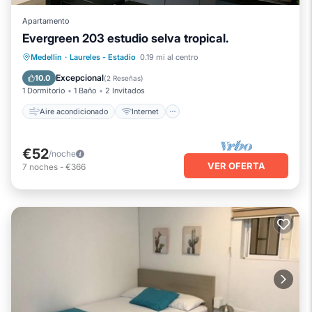
Apartamento
Evergreen 203 estudio selva tropical.
Aire acondicionado
Internet
Medellin
·
Laureles - Estadio
0.19 mi al centro
Apto para niños
Lavandería
Excepcional
10.0
(
2 Reseñas
)
1 Dormitorio
1 Baño
2 Invitados
Aire acondicionado
Internet
€52
/noche
VER OFERTA
7
noches
-
€366