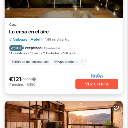
Casa
La casa en el aire
Bañera de hidromasaje
Aparcamiento
Antioquia
·
Medellin
1.89 mi al centro
Cocina
Internet
Excepcional
10.0
(
10 Reseñas
)
1 Dormitorio
1 Baño
2 Invitados
581 pies²
Bañera de hidromasaje
Aparcamiento
€121
/noche
VER OFERTA
7
noches
-
€850