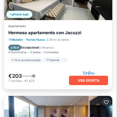
Precio bajó
Apartamento
Hermoso apartamento con Jacuzzi
Aire acondicionado
Internet
Medellin
·
Florida Nueva
0.38 mi al centro
Se admiten mascotas
Apto para niños
Excepcional
10.0
(
2 Reseñas
)
3 Dormitorios
3 baños
5 Invitados
Aire acondicionado
Internet
€203
/noche
VER OFERTA
7
noches
-
€1,423