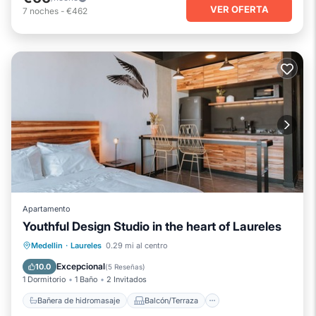
VER OFERTA
7
noches
-
€462
Apartamento
Youthful Design Studio in the heart of Laureles
Bañera de hidromasaje
Balcón/Terraza
Medellin
·
Laureles
0.29 mi al centro
Cocina
Aire acondicionado
Excepcional
10.0
(
5 Reseñas
)
1 Dormitorio
1 Baño
2 Invitados
Bañera de hidromasaje
Balcón/Terraza