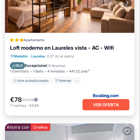
Apartamento
Loft moderno en Laureles vista - AC - Wifi
Aire acondicionado
Internet
Medellin
·
Laureles
0.27 mi al centro
Se admiten mascotas
Apto para niños
Excepcional
10.0
(
15 Reseñas
)
1 Dormitorio
1 Baño
4 Invitados
441.32 pies²
Aire acondicionado
Internet
€78
/noche
VER OFERTA
7
noches
-
€548
Ahorra con
OneKey