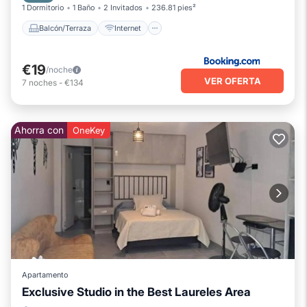
1 Dormitorio
1 Baño
2 Invitados
236.81 pies²
Balcón/Terraza
Internet
€19
/noche
VER OFERTA
7
noches
-
€134
Ahorra con
OneKey
Apartamento
Exclusive Studio in the Best Laureles Area