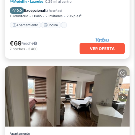
Aparcamiento
Cocina
Internet
Medellin
·
Laureles
0.29 mi al centro
Se admiten mascotas
Excepcional
10.0
(
3 Reseñas
)
1 Dormitorio
1 Baño
2 Invitados
205 pies²
Aparcamiento
Cocina
€69
/noche
VER OFERTA
7
noches
-
€480
Apartamento