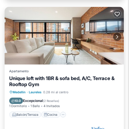
Apartamento
Unique loft with 1BR & sofa bed, A/C, Terrace &
Rooftop Gym
Balcón/Terraza
Cocina
Medellin
·
Laureles
0.28 mi al centro
Aire acondicionado
Internet
Excepcional
10.0
(
2 Reseñas
)
1 Dormitorio
1 Baño
4 Invitados
Balcón/Terraza
Cocina