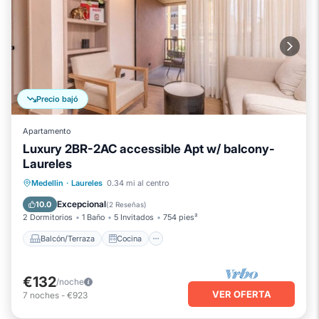
Precio bajó
Apartamento
Luxury 2BR-2AC accessible Apt w/ balcony-
Laureles
Balcón/Terraza
Cocina
Medellin
·
Laureles
0.34 mi al centro
Aire acondicionado
Internet
Excepcional
10.0
(
2 Reseñas
)
2 Dormitorios
1 Baño
5 Invitados
754 pies²
Balcón/Terraza
Cocina
€132
/noche
VER OFERTA
7
noches
-
€923