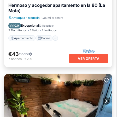
Hermoso y acogedor apartamento en la 80 (La
Mota)
Aparcamiento
Cocina
Internet
Antioquia
·
Medellin
1.36 mi al centro
Apto para niños
Excepcional
10.0
(
3 Reseñas
)
2 Dormitorios
1 Baño
2 Invitados
Aparcamiento
Cocina
€43
/noche
VER OFERTA
7
noches
-
€299