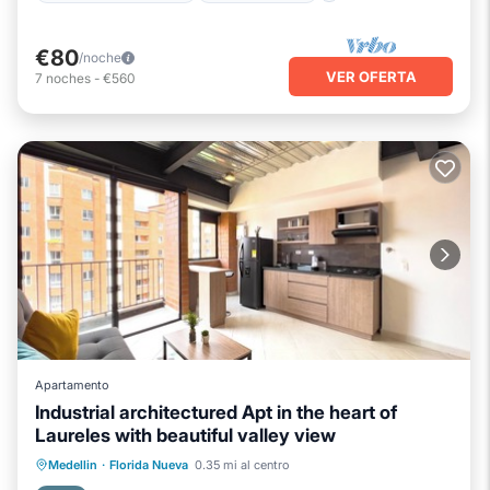
€80
/noche
VER OFERTA
7
noches
-
€560
Apartamento
Industrial architectured Apt in the heart of
Laureles with beautiful valley view
Balcón/Terraza
Cocina
Internet
Medellin
·
Florida Nueva
0.35 mi al centro