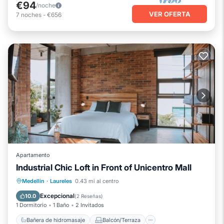
€94
/noche
VER OFERTA
7
noches
-
€656
Apartamento
Industrial Chic Loft in Front of Unicentro Mall
Bañera de hidromasaje
Balcón/Terraza
Medellin
·
Laureles
0.43 mi al centro
Cocina
Aire acondicionado
Excepcional
10.0
(
2 Reseñas
)
1 Dormitorio
1 Baño
2 Invitados
Bañera de hidromasaje
Balcón/Terraza