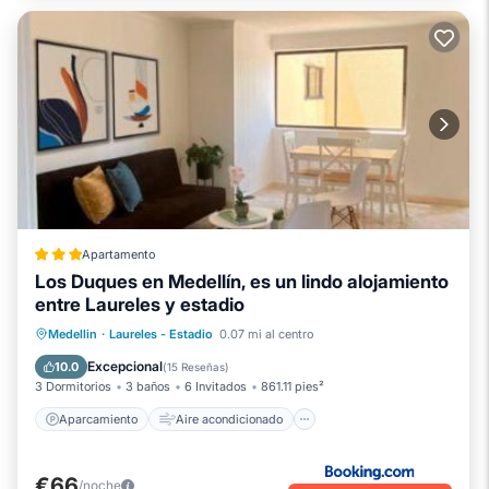
Apartamento
Los Duques en Medellín, es un lindo alojamiento
entre Laureles y estadio
Aparcamiento
Aire acondicionado
Medellin
·
Laureles - Estadio
0.07 mi al centro
Internet
Se admiten mascotas
Excepcional
10.0
(
15 Reseñas
)
3 Dormitorios
3 baños
6 Invitados
861.11 pies²
Aparcamiento
Aire acondicionado
€66
/noche