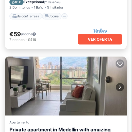
Se admiten mascotas
Excepcional
10.0
(
2 Reseñas
)
2 Dormitorios
1 Baño
5 Invitados
Balcón/Terraza
Cocina
€59
/noche
VER OFERTA
7
noches
-
€416
Apartamento
Private apartment in Medellin with amazing