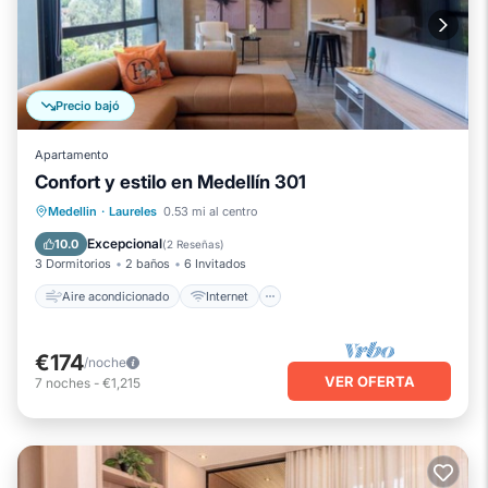
Precio bajó
Apartamento
Confort y estilo en Medellín 301
Aire acondicionado
Internet
Medellin
·
Laureles
0.53 mi al centro
Se admiten mascotas
Apto para niños
Excepcional
10.0
(
2 Reseñas
)
3 Dormitorios
2 baños
6 Invitados
Aire acondicionado
Internet
€174
/noche
VER OFERTA
7
noches
-
€1,215