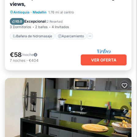
views,
Bañera de hidromasaje
Aparcamiento
Antioquia
·
Medellin
1.76 mi al centro
Piscina
Balcón/Terraza
Excepcional
10.0
(
2 Reseñas
)
3 Dormitorios
2 baños
4 Invitados
Bañera de hidromasaje
Aparcamiento
€58
/noche
VER OFERTA
7
noches
-
€404