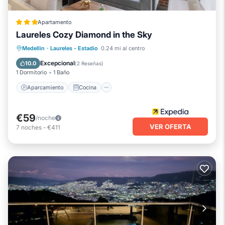
Apartamento
Laureles Cozy Diamond in the Sky
Aparcamiento
Cocina
Internet
Medellin
·
Laureles - Estadio
0.24 mi al centro
Apto para niños
Excepcional
10.0
(
2 Reseñas
)
1 Dormitorio
1 Baño
Aparcamiento
Cocina
€59
/noche
VER OFERTA
7
noches
-
€411