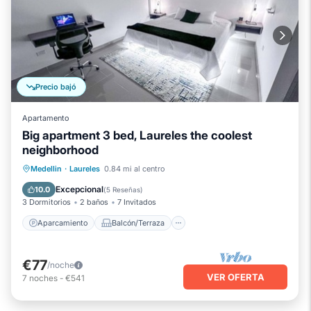
Precio bajó
Apartamento
Big apartment 3 bed, Laureles the coolest
neighborhood
Aparcamiento
Balcón/Terraza
Medellin
·
Laureles
0.84 mi al centro
Cocina
Internet
Excepcional
10.0
(
5 Reseñas
)
3 Dormitorios
2 baños
7 Invitados
Aparcamiento
Balcón/Terraza
€77
/noche
VER OFERTA
7
noches
-
€541