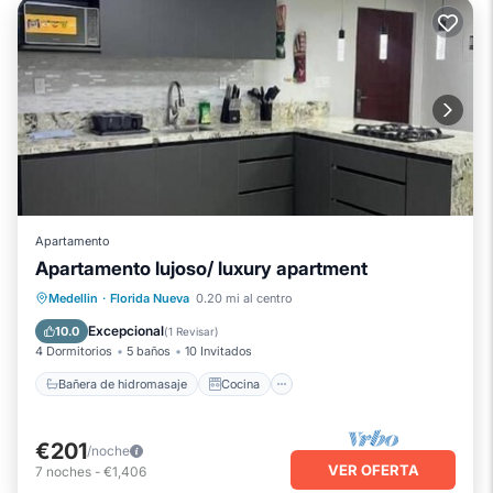
Apartamento
Apartamento lujoso/ luxury apartment
Bañera de hidromasaje
Cocina
Medellin
·
Florida Nueva
0.20 mi al centro
Aire acondicionado
Internet
Excepcional
10.0
(
1 Revisar
)
4 Dormitorios
5 baños
10 Invitados
Bañera de hidromasaje
Cocina
€201
/noche
VER OFERTA
7
noches
-
€1,406