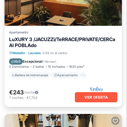
Apartamento
LuXURY 3 /JACUZZi/TeRRACE/PRiVATE/CERCa
Al POBLAdo
Bañera de hidromasaje
Aparcamiento
Medellin
·
Laureles
0.93 mi al centro
Balcón/Terraza
Cocina
Excepcional
10.0
(
1 Revisar
)
3 Dormitorios
2 baños
10 Invitados
1830 pies²
Bañera de hidromasaje
Aparcamiento
€243
/noche
VER OFERTA
7
noches
-
€1,702