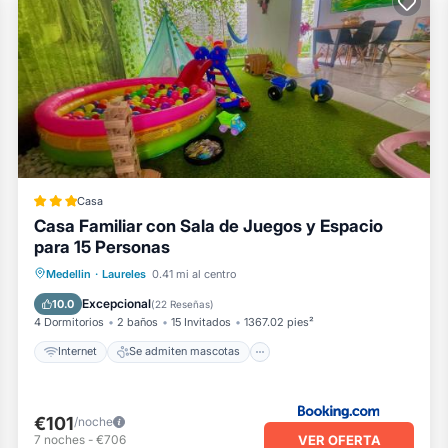
Casa
Casa Familiar con Sala de Juegos y Espacio
para 15 Personas
Internet
Se admiten mascotas
Medellin
·
Laureles
0.41 mi al centro
Apto para niños
Deportes/Actividades
Excepcional
10.0
(
22 Reseñas
)
4 Dormitorios
2 baños
15 Invitados
1367.02 pies²
Internet
Se admiten mascotas
€101
/noche
VER OFERTA
7
noches
-
€706