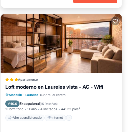
Apartamento
Loft moderno en Laureles vista - AC - Wifi
Aire acondicionado
Internet
Medellin
·
Laureles
0.27 mi al centro
Se admiten mascotas
Apto para niños
Excepcional
10.0
(
15 Reseñas
)
1 Dormitorio
1 Baño
4 Invitados
441.32 pies²
Aire acondicionado
Internet