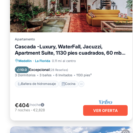
Apartamento
Cascada -Luxury, WaterFall, Jacuzzi,
Apartment Suite, 1130 pies cuadrados, 60 mbps
Wifi
Bañera de hidromasaje
Cocina
Medellin
·
La Florida
0.11 mi al centro
Aire acondicionado
Internet
Excepcional
10.0
(
28 Reseñas
)
3 Dormitorios
3 baños
6 Invitados
1130 pies²
Bañera de hidromasaje
Cocina
€404
/noche
7
noches
-
€2,828
VER OFERTA