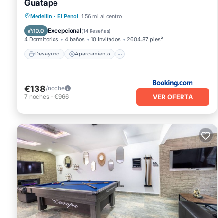
Guatape
Desayuno
Aparcamiento
Medellin
·
El Penol
1.56 mi al centro
Balcón/Terraza
Vistas
Excepcional
10.0
(
14 Reseñas
)
4 Dormitorios
4 baños
10 Invitados
2604.87 pies²
Desayuno
Aparcamiento
€138
/noche
VER OFERTA
7
noches
-
€966