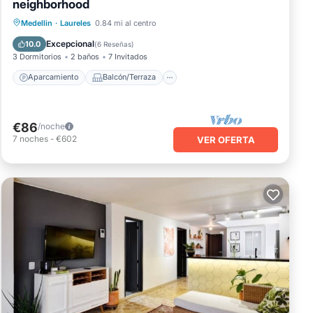
neighborhood
Aparcamiento
Balcón/Terraza
Medellin
·
Laureles
0.84 mi al centro
Cocina
Internet
Excepcional
10.0
(
6 Reseñas
)
3 Dormitorios
2 baños
7 Invitados
Aparcamiento
Balcón/Terraza
€86
/noche
7
noches
-
€602
VER OFERTA