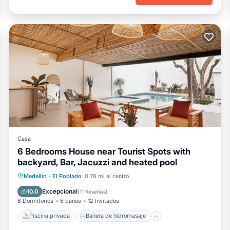
Casa
6 Bedrooms House near Tourist Spots with
backyard, Bar, Jacuzzi and heated pool
Piscina privada
Bañera de hidromasaje
Medellin
·
El Poblado
0.78 mi al centro
Piscina
Vista al mar
Excepcional
10.0
(
11 Reseñas
)
6 Dormitorios
6 baños
12 Invitados
Piscina privada
Bañera de hidromasaje