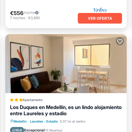
€556
/noche
7
noches
-
€3,890
VER OFERTA
Apartamento
Los Duques en Medellín, es un lindo alojamiento
entre Laureles y estadio
Aparcamiento
Aire acondicionado
Medellin
·
Laureles - Estadio
0.07 mi al centro
Internet
Se admiten mascotas
Excepcional
10.0
(
15 Reseñas
)