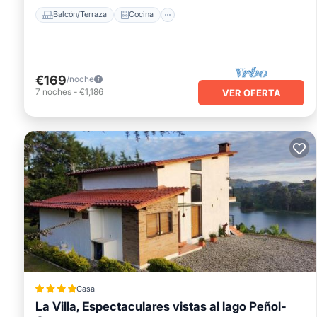
Balcón/Terraza
Cocina
€169
/noche
7
noches
-
€1,186
VER OFERTA
Casa
La Villa, Espectaculares vistas al lago Peñol-