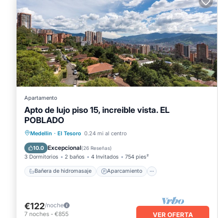
Apartamento
Apto de lujo piso 15, increible vista. EL
POBLADO
Bañera de hidromasaje
Aparcamiento
Medellin
·
El Tesoro
0.24 mi al centro
Piscina
Spa
Excepcional
10.0
(
26 Reseñas
)
3 Dormitorios
2 baños
4 Invitados
754 pies²
Bañera de hidromasaje
Aparcamiento
€122
/noche
7
noches
-
€855
VER OFERTA