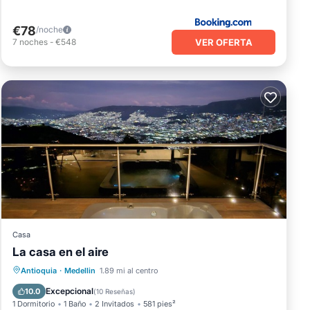
€78
/noche
VER OFERTA
7
noches
-
€548
Casa
La casa en el aire
Bañera de hidromasaje
Aparcamiento
Antioquia
·
Medellin
1.89 mi al centro
Cocina
Internet
Excepcional
10.0
(
10 Reseñas
)
1 Dormitorio
1 Baño
2 Invitados
581 pies²