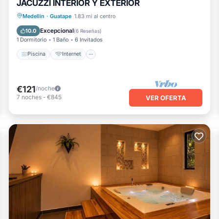
JACUZZI INTERIOR Y EXTERIOR
Piscina
Internet
Medellin
·
Guatape
1.83 mi al centro
Se admiten mascotas
Apto para niños
Excepcional
10.0
(
6 Reseñas
)
1 Dormitorio
1 Baño
6 Invitados
Piscina
Internet
€121
/noche
7
noches
-
€845
VER OFERTA