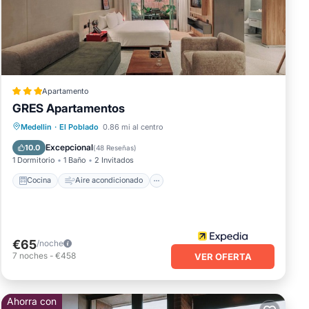
Apartamento
GRES Apartamentos
Cocina
Aire acondicionado
Internet
Medellin
·
El Poblado
0.86 mi al centro
Apto para niños
Excepcional
10.0
(
48 Reseñas
)
1 Dormitorio
1 Baño
2 Invitados
Cocina
Aire acondicionado
€65
/noche
7
noches
-
€458
VER OFERTA
Ahorra con