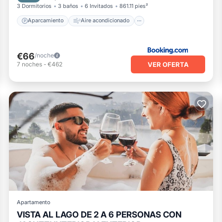
3 Dormitorios
3 baños
6 Invitados
861.11 pies²
Aparcamiento
Aire acondicionado
€66
/noche
VER OFERTA
7
noches
-
€462
Apartamento
VISTA AL LAGO DE 2 A 6 PERSONAS CON