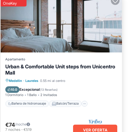
OneKey
Apartamento
Urban & Comfortable Unit steps from Unicentro
Mall
Bañera de hidromasaje
Balcón/Terraza
Medellin
·
Laureles
0.55 mi al centro
Cocina
Aire acondicionado
Excepcional
10.0
(
13 Reseñas
)
1 Dormitorio
1 Baño
2 Invitados
Bañera de hidromasaje
Balcón/Terraza
€74
/noche
7
noches
-
€519
VER OFERTA