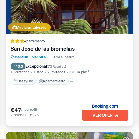
Muy bien valorado
Apartamento
San José de las bromelias
Desayuno
Aparcamiento
Medellin
·
Marinilla
3.30 mi al centro
Balcón/Terraza
Vistas
Excepcional
10.0
(
73 Reseñas
)
1 Dormitorio
1 Baño
2 Invitados
376.74 pies²
Desayuno
Aparcamiento
€47
/noche
VER OFERTA
7
noches
-
€328