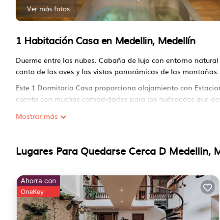
Ver más fotos
1 Habitación Casa en Medellin, Medellín
Duerme entre las nubes. Cabaña de lujo con entorno natural 
canto de las aves y las vistas panorámicas de las montañas. R
Este 1 Dormitorio Casa proporciona alojamiento con Estacio
cuenta con muchas comodidades para los huéspedes que des
unas vacaciones más largas con la familia, amigos o grupo. E
Mostrar más
oportunidad de explorarlo. La renta Casa posee 1 Dormitorio
Verifique si este Casa tiene las comodidades que necesita y
Lugares Para Quedarse Cerca D Medellin, M
Medellin. Disfruta de tu estadía en Medellin en este Casa.
Número de licencia : 186428
Ahorra con
OneKey