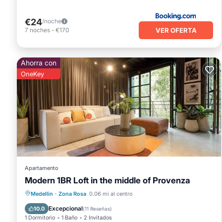
€24
/noche
VER OFERTA
7
noches
-
€170
Ahorra con
OneKey
Apartamento
Modern 1BR Loft in the middle of Provenza
Balcón/Terraza
Cocina
Medellin
·
Zona Rosa
0.06 mi al centro
Aire acondicionado
Internet
Excepcional
10.0
(
11 Reseñas
)
1 Dormitorio
1 Baño
2 Invitados