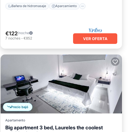
Bañera de hidromasaje
Aparcamiento
€122
/noche
7
noches
-
€852
VER OFERTA
Precio bajó
Apartamento
Big apartment 3 bed, Laureles the coolest