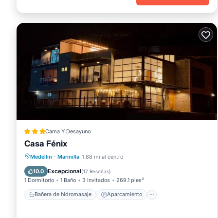
Cama Y Desayuno
Casa Fénix
Bañera de hidromasaje
Aparcamiento
Medellin
·
Marinilla
1.88 mi al centro
Balcón/Terraza
Cocina
Excepcional
10.0
(
17 Reseñas
)
1 Dormitorio
1 Baño
3 Invitados
269.1 pies²
Bañera de hidromasaje
Aparcamiento