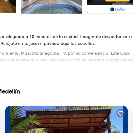
privilegiado a 10 minutos de la ciudad. Imaginate despertar con e
elájate en tu jacuzzi privado bajo las estrellas.
namiento, Mascota amigable, TV, por su conveniencia. Este Casa
ean quedarse durante unos días, un fin de semana o probablem
ste Casa es menos que 3 KM de Medellin, y ofrece a los visitantes
 y 1 Baño para hacerte sentir como en casa.
 una ubicación que fabrica Esta es una gran opción para quedarse
edellín