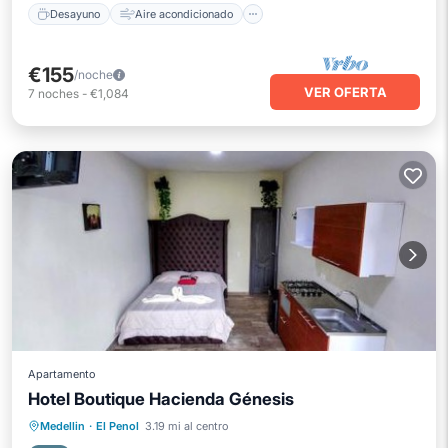
Desayuno
Aire acondicionado
€155
/noche
VER OFERTA
7
noches
-
€1,084
Apartamento
Hotel Boutique Hacienda Génesis
Bañera de hidromasaje
Desayuno
Medellin
·
El Penol
3.19 mi al centro