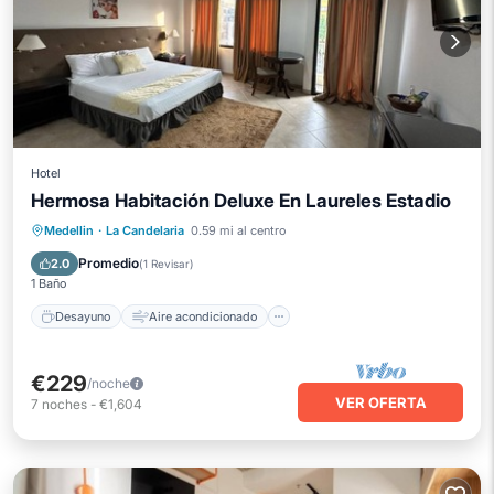
Hotel
Hermosa Habitación Deluxe En Laureles Estadio
Desayuno
Aire acondicionado
Medellin
·
La Candelaria
0.59 mi al centro
Internet
Apto para niños
Promedio
2.0
(
1 Revisar
)
1 Baño
Desayuno
Aire acondicionado
€229
/noche
VER OFERTA
7
noches
-
€1,604