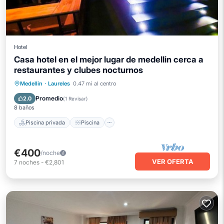
Hotel
Casa hotel en el mejor lugar de medellin cerca a
restaurantes y clubes nocturnos
Piscina privada
Piscina
Medellin
·
Laureles
0.47 mi al centro
Aire acondicionado
Internet
Promedio
2.0
(
1 Revisar
)
8 baños
Piscina privada
Piscina
€400
/noche
VER OFERTA
7
noches
-
€2,801