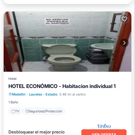
Hotel
HOTEL ECONÓMICO - Habitacion individual 1
Medellin
·
Laureles - Estadio
0.46 mi al centro
TV
Seguridad/Protección
1 Baño
TV
Seguridad/Protección
Desbloquear el mejor precio
VER OFERTA