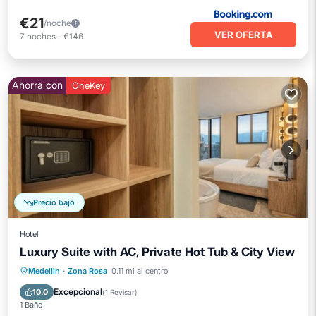
€21
/noche
VER OFERTA
7
noches
-
€146
Ahorra con
OneKey
Precio bajó
Hotel
Luxury Suite with AC, Private Hot Tub & City View
Desayuno
Aire acondicionado
Medellin
·
Zona Rosa
0.11 mi al centro
Internet
Apto para niños
Excepcional
10.0
(
1 Revisar
)
1 Baño