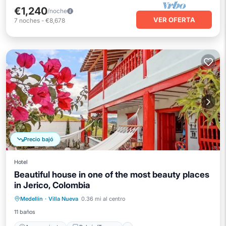
€1,240
/noche
VER OFERTA
7
noches
-
€8,678
Precio bajó
Hotel
Beautiful house in one of the most beauty places
in Jerico, Colombia
Aparcamiento
Balcón/Terraza
Medellin
·
Villa Nueva
0.36 mi al centro
Internet
Apto para niños
11 baños