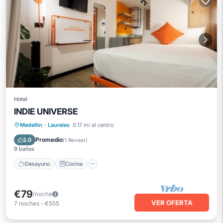
Hotel
INDIE UNIVERSE
Desayuno
Cocina
Internet
Medellin
·
Laureles
0.17 mi al centro
Accesible en silla de ruedas
Promedio
2.0
(
1 Revisar
)
9 baños
Desayuno
Cocina
€79
/noche
VER OFERTA
7
noches
-
€555