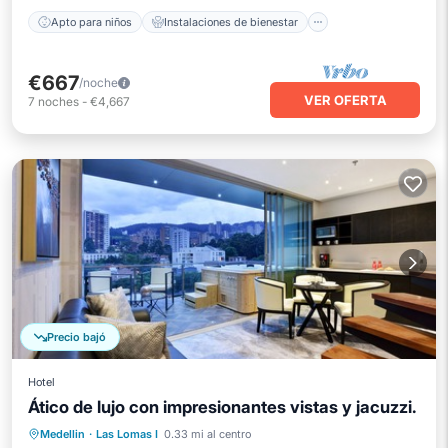
Apto para niños
Instalaciones de bienestar
€667
/noche
VER OFERTA
7
noches
-
€4,667
Precio bajó
Hotel
Ático de lujo con impresionantes vistas y jacuzzi.
Desayuno
Piscina
Balcón/Terraza
Medellin
·
Las Lomas I
0.33 mi al centro
Cocina