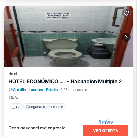
Hotel
HOTEL ECONÓMICO ..... - Habitacion Multiple 2
Medellin
·
Laureles - Estadio
0.26 mi al centro
TV
Seguridad/Protección
1 Baño
TV
Seguridad/Protección
Desbloquear el mejor precio
VER OFERTA