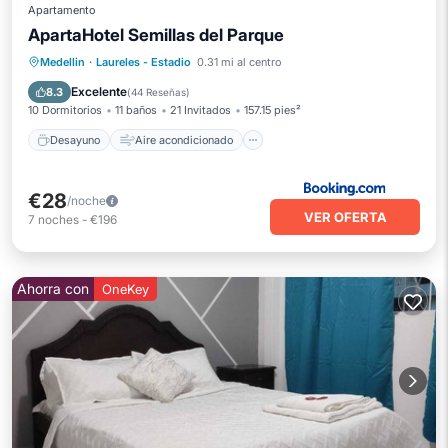
Apartamento
ApartaHotel Semillas del Parque
Desayuno
Aire acondicionado
Medellin
·
Laureles - Estadio
0.31 mi al centro
Internet
Lavandería
Excelente
8.3
(
44 Reseñas
)
10 Dormitorios
11 baños
21 Invitados
157.15 pies²
Desayuno
Aire acondicionado
€28
/noche
VER OFERTA
7
noches
-
€196
Ahorra con
OneKey