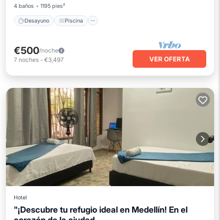
4 baños
1195 pies²
Desayuno
Piscina
€500
/noche
VER OFERTA
7
noches
-
€3,497
Hotel
"¡Descubre tu refugio ideal en Medellín! En el