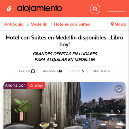
Antioquia
Medellin
Hoteles con Suites
Mapa
Hotel con Suites en Medellin disponibles. ¡Libro
hoy!
GRANDES OFERTAS EN LUGARES
PARA ALQUILAR EN MEDELLIN
Fechas
Invitados
Precio
Más filtros
Ahorra con
OneKey