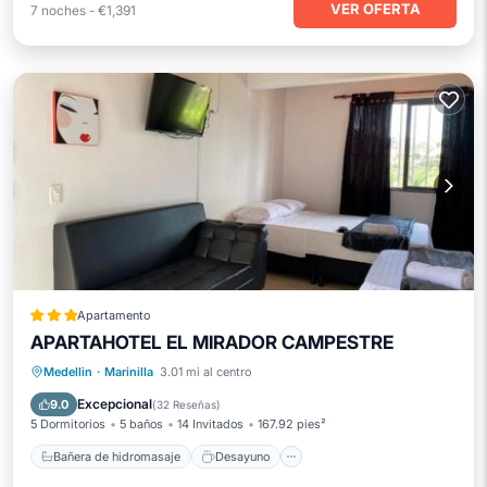
VER OFERTA
7
noches
-
€1,391
Apartamento
APARTAHOTEL EL MIRADOR CAMPESTRE
Bañera de hidromasaje
Desayuno
Medellin
·
Marinilla
3.01 mi al centro
Aparcamiento
Balcón/Terraza
Excepcional
9.0
(
32 Reseñas
)
5 Dormitorios
5 baños
14 Invitados
167.92 pies²
Bañera de hidromasaje
Desayuno