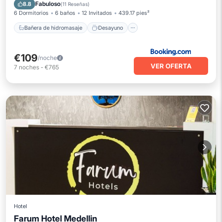
Aparcamiento
Piscina
Fabuloso
8.8
(
11 Reseñas
)
6 Dormitorios
6 baños
12 Invitados
439.17 pies²
Bañera de hidromasaje
Desayuno
€109
/noche
VER OFERTA
7
noches
-
€765
Hotel
Farum Hotel Medellin