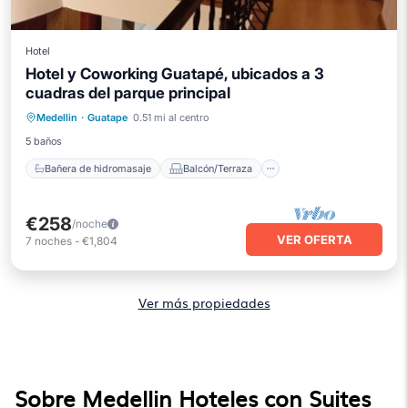
Hotel
Hotel y Coworking Guatapé, ubicados a 3
cuadras del parque principal
Bañera de hidromasaje
Balcón/Terraza
Medellin
·
Guatape
0.51 mi al centro
Cocina
Internet
5 baños
Bañera de hidromasaje
Balcón/Terraza
€258
/noche
VER OFERTA
7
noches
-
€1,804
Ver más propiedades
Sobre Medellin Hoteles con Suites