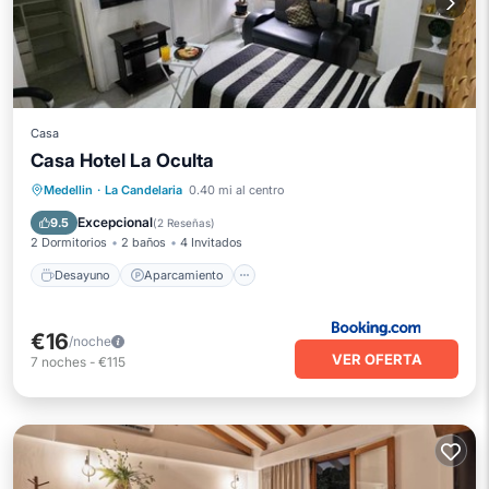
Casa
Casa Hotel La Oculta
Desayuno
Aparcamiento
Medellin
·
La Candelaria
0.40 mi al centro
Balcón/Terraza
Cocina
Excepcional
9.5
(
2 Reseñas
)
2 Dormitorios
2 baños
4 Invitados
Desayuno
Aparcamiento
€16
/noche
VER OFERTA
7
noches
-
€115