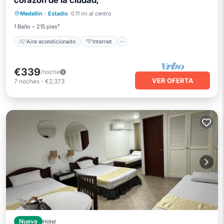
corazón de la ciudad,
Aire acondicionado
Internet
Medellin
·
Estadio
0.11 mi al centro
Apto para niños
Lavandería
1 Baño
215 pies²
Aire acondicionado
Internet
€339
/noche
VER OFERTA
7
noches
-
€2,373
Nueva
Hotel