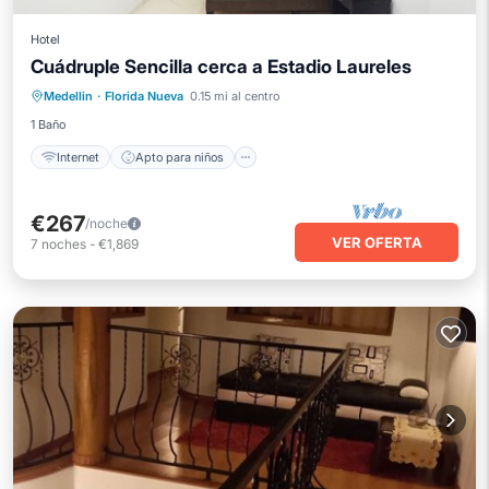
Hotel
Cuádruple Sencilla cerca a Estadio Laureles
Internet
Apto para niños
Medellin
·
Florida Nueva
0.15 mi al centro
Ropa de cama
Seguridad/Protección
1 Baño
Internet
Apto para niños
€267
/noche
VER OFERTA
7
noches
-
€1,869