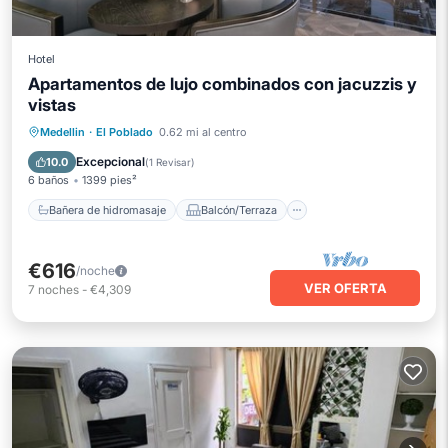
Hotel
Apartamentos de lujo combinados con jacuzzis y
vistas
Bañera de hidromasaje
Balcón/Terraza
Medellin
·
El Poblado
0.62 mi al centro
Cocina
Aire acondicionado
Excepcional
10.0
(
1 Revisar
)
6 baños
1399 pies²
Bañera de hidromasaje
Balcón/Terraza
€616
/noche
VER OFERTA
7
noches
-
€4,309