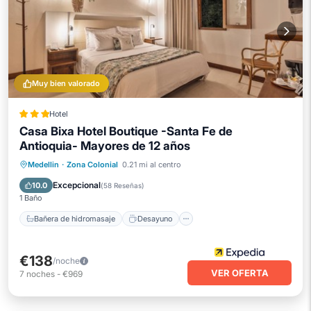
Muy bien valorado
Hotel
Casa Bixa Hotel Boutique -Santa Fe de
Antioquia- Mayores de 12 años
Bañera de hidromasaje
Desayuno
Medellin
·
Zona Colonial
0.21 mi al centro
Piscina
Balcón/Terraza
Excepcional
10.0
(
58 Reseñas
)
1 Baño
Bañera de hidromasaje
Desayuno
€138
/noche
VER OFERTA
7
noches
-
€969