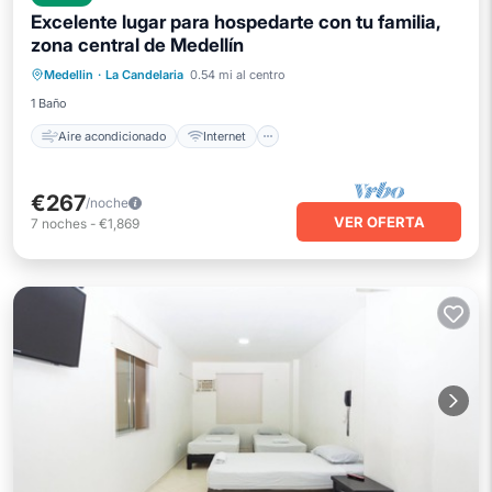
Excelente lugar para hospedarte con tu familia,
zona central de Medellín
Aire acondicionado
Internet
Medellin
·
La Candelaria
0.54 mi al centro
Apto para niños
Ropa de cama
1 Baño
Aire acondicionado
Internet
€267
/noche
VER OFERTA
7
noches
-
€1,869