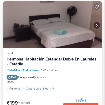
Hotel
Hermosa Habitación Estandar Doble En Laureles
- Estadio
Internet
Apto para niños
Medellin
·
Florida Nueva
0.46 mi al centro
Ropa de cama
Seguridad/Protección
Excepcional
10.0
(
1 Revisar
)
1 Baño
Internet
Apto para niños
€199
/noche