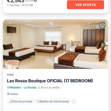
€2,543
/noche
VER OFERTA
7
noches
-
€17,798
Hotel
Las Rosas Boutique OFICIAL (17 BEDROOM)
Piscina privada
Bañera de hidromasaje
Medellin
·
La Florida
0.30 mi al centro
Aparcamiento
Piscina
18 baños
Piscina privada
Bañera de hidromasaje