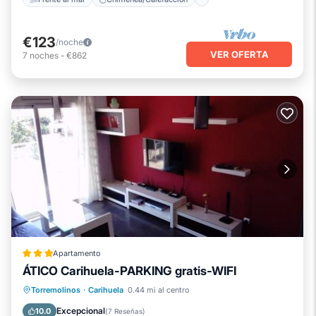
€123
/noche
VER OFERTA
7
noches
-
€862
Apartamento
ÁTICO Carihuela-PARKING gratis-WIFI
Playa privada
Frente al mar
Torremolinos
·
Carihuela
0.44 mi al centro
Bañera de hidromasaje
Spa
Excepcional
10.0
(
7 Reseñas
)