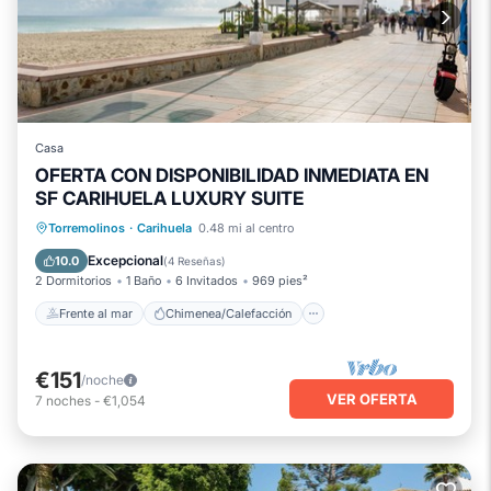
Casa
OFERTA CON DISPONIBILIDAD INMEDIATA EN
SF CARIHUELA LUXURY SUITE
Frente al mar
Chimenea/Calefacción
Torremolinos
·
Carihuela
0.48 mi al centro
Vista al mar
Balcón/Terraza
Excepcional
10.0
(
4 Reseñas
)
2 Dormitorios
1 Baño
6 Invitados
969 pies²
Frente al mar
Chimenea/Calefacción
€151
/noche
VER OFERTA
7
noches
-
€1,054