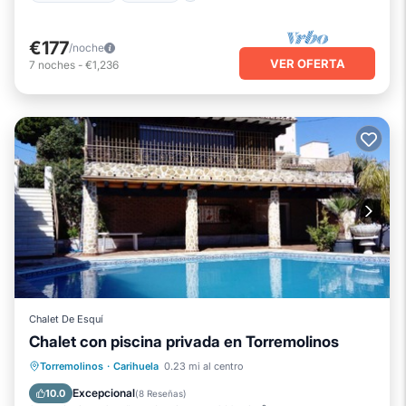
€177
/noche
VER OFERTA
7
noches
-
€1,236
Chalet De Esquí
Chalet con piscina privada en Torremolinos
Piscina privada
Chimenea/Calefacción
Torremolinos
·
Carihuela
0.23 mi al centro
Piscina
Balcón/Terraza
Excepcional
10.0
(
8 Reseñas
)