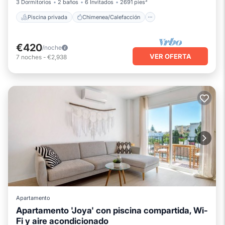
3 Dormitorios
2 baños
6 Invitados
2691 pies²
Piscina privada
Chimenea/Calefacción
€420
/noche
VER OFERTA
7
noches
-
€2,938
Apartamento
Apartamento 'Joya' con piscina compartida, Wi-
Fi y aire acondicionado