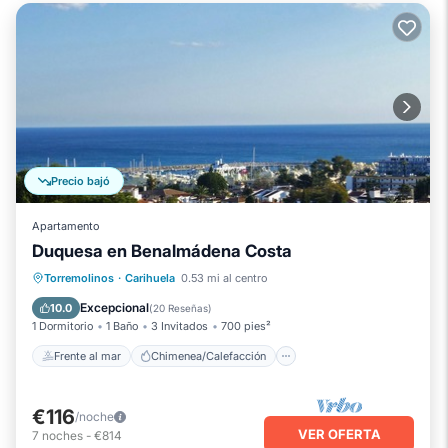
Precio bajó
Apartamento
Duquesa en Benalmádena Costa
Frente al mar
Chimenea/Calefacción
Torremolinos
·
Carihuela
0.53 mi al centro
Piscina
Vista al mar
Excepcional
10.0
(
20 Reseñas
)
1 Dormitorio
1 Baño
3 Invitados
700 pies²
Frente al mar
Chimenea/Calefacción
€116
/noche
VER OFERTA
7
noches
-
€814