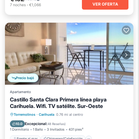
VER OFERTA
7
noches
-
€1,066
Precio bajó
Apartamento
Castillo Santa Clara Primera línea playa
Carihuela. Wifi. TV satélite. Sur-Oeste
Frente al mar
Chimenea/Calefacción
Torremolinos
·
Carihuela
0.76 mi al centro
Piscina
Vista al mar
Excepcional
10.0
(
48 Reseñas
)
1 Dormitorio
1 Baño
3 Invitados
431 pies²
Frente al mar
Chimenea/Calefacción