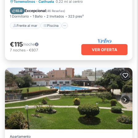
Frente al mar
Piscina
Vista al mar
Torremolinos
·
Carihuela
0.22 mi al centro
Balcón/Terraza
Excepcional
10.0
(
46 Reseñas
)
1 Dormitorio
1 Baño
2 Invitados
323 pies²
Frente al mar
Piscina
€115
/noche
VER OFERTA
7
noches
-
€807
Apartamento