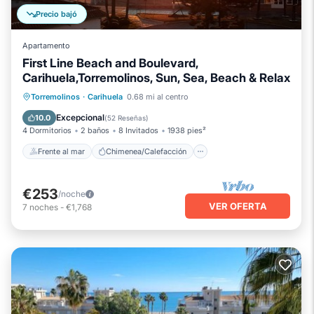
Precio bajó
Apartamento
First Line Beach and Boulevard,
Carihuela,Torremolinos, Sun, Sea, Beach & Relax
Frente al mar
Chimenea/Calefacción
Torremolinos
·
Carihuela
0.68 mi al centro
Piscina
Vista al mar
Excepcional
10.0
(
52 Reseñas
)
4 Dormitorios
2 baños
8 Invitados
1938 pies²
Frente al mar
Chimenea/Calefacción
€253
/noche
VER OFERTA
7
noches
-
€1,768