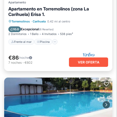
Apartamento
Apartamento en Torremolinos (zona La
Carihuela) Erisa 1.
Frente al mar
Piscina
Vista al mar
Torremolinos
·
Carihuela
0.42 mi al centro
Balcón/Terraza
Excepcional
10.0
(
6 Reseñas
)
2 Dormitorios
1 Baño
4 Invitados
538 pies²
Frente al mar
Piscina
€86
/noche
VER OFERTA
7
noches
-
€602