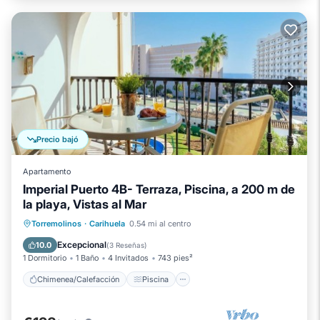
Precio bajó
Apartamento
Imperial Puerto 4B- Terraza, Piscina, a 200 m de
la playa, Vistas al Mar
Chimenea/Calefacción
Piscina
Torremolinos
·
Carihuela
0.54 mi al centro
Balcón/Terraza
Se admiten mascotas
Excepcional
10.0
(
3 Reseñas
)
1 Dormitorio
1 Baño
4 Invitados
743 pies²
Chimenea/Calefacción
Piscina