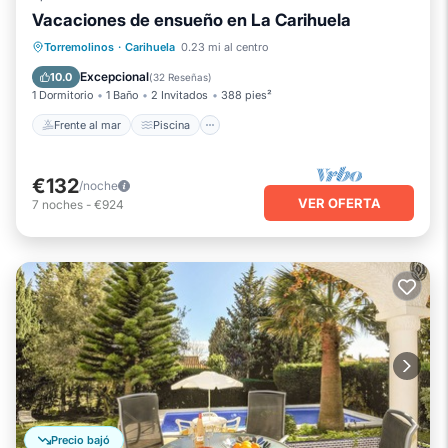
Vacaciones de ensueño en La Carihuela
Frente al mar
Piscina
Vista al mar
Torremolinos
·
Carihuela
0.23 mi al centro
Balcón/Terraza
Excepcional
10.0
(
32 Reseñas
)
1 Dormitorio
1 Baño
2 Invitados
388 pies²
Frente al mar
Piscina
€132
/noche
VER OFERTA
7
noches
-
€924
Precio bajó