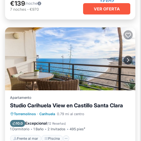
€139
/noche
VER OFERTA
7
noches
-
€970
Apartamento
Studio Carihuela View en Castillo Santa Clara
Frente al mar
Piscina
Vista al mar
Torremolinos
·
Carihuela
0.79 mi al centro
Balcón/Terraza
Excepcional
10.0
(
12 Reseñas
)
1 Dormitorio
1 Baño
2 Invitados
495 pies²
Frente al mar
Piscina