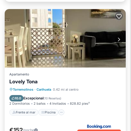
Apartamento
Lovely Tona
Frente al mar
Piscina
Vista al mar
Torremolinos
·
Carihuela
0.42 mi al centro
Balcón/Terraza
Excepcional
10.0
(
10 Reseñas
)
2 Dormitorios
2 baños
4 Invitados
828.82 pies²
Frente al mar
Piscina
€152
/noche