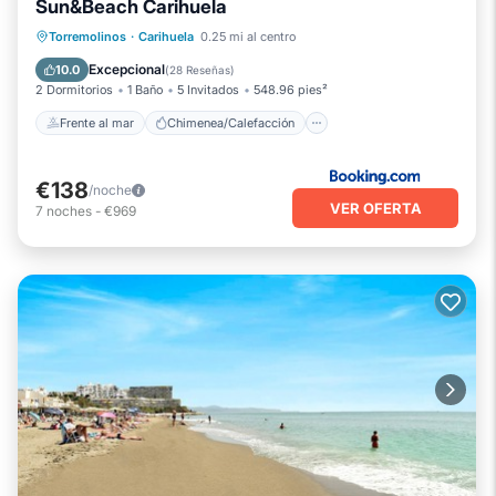
Sun&Beach Carihuela
Número de licencia : VUT/MA/76415
Frente al mar
Chimenea/Calefacción
Torremolinos
·
Carihuela
0.25 mi al centro
Vista al mar
Vistas
Excepcional
10.0
(
28 Reseñas
)
2 Dormitorios
1 Baño
5 Invitados
548.96 pies²
Frente al mar
Chimenea/Calefacción
€138
/noche
VER OFERTA
7
noches
-
€969