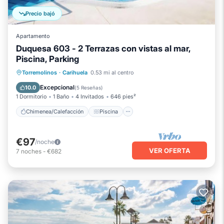
Precio bajó
Apartamento
Duquesa 603 - 2 Terrazas con vistas al mar,
Piscina, Parking
Chimenea/Calefacción
Piscina
Torremolinos
·
Carihuela
0.53 mi al centro
Balcón/Terraza
Se admiten mascotas
Excepcional
10.0
(
5 Reseñas
)
1 Dormitorio
1 Baño
4 Invitados
646 pies²
Chimenea/Calefacción
Piscina
€97
/noche
VER OFERTA
7
noches
-
€682