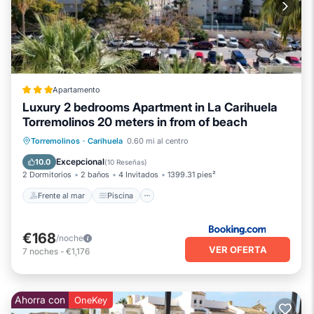
Apartamento
Luxury 2 bedrooms Apartment in La Carihuela
Torremolinos 20 meters in from of beach
Frente al mar
Piscina
Vista al mar
Torremolinos
·
Carihuela
0.60 mi al centro
Balcón/Terraza
Excepcional
10.0
(
10 Reseñas
)
2 Dormitorios
2 baños
4 Invitados
1399.31 pies²
Frente al mar
Piscina
€168
/noche
VER OFERTA
7
noches
-
€1,176
Ahorra con
OneKey