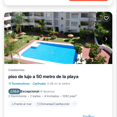
Condominio
piso de lujo a 50 metro de la playa
Frente al mar
Chimenea/Calefacción
Torremolinos
·
Carihuela
0.06 mi al centro
Piscina
Vista al mar
Excepcional
10.0
(
15 Reseñas
)
2 Dormitorios
2 baños
4 Invitados
1292 pies²
Frente al mar
Chimenea/Calefacción