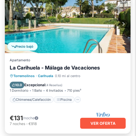
Precio bajó
Apartamento
La Carihuela - Málaga de Vacaciones
Chimenea/Calefacción
Piscina
Torremolinos
·
Carihuela
0.10 mi al centro
Balcón/Terraza
Se admiten mascotas
Excepcional
10.0
(
4 Reseñas
)
1 Dormitorio
1 Baño
4 Invitados
710 pies²
Chimenea/Calefacción
Piscina
€131
/noche
VER OFERTA
7
noches
-
€918