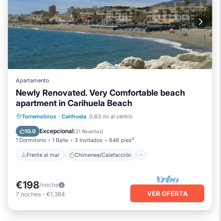
Apartamento
Newly Renovated. Very Comfortable beach
apartment in Carihuela Beach
Frente al mar
Chimenea/Calefacción
Torremolinos
·
Carihuela
0.63 mi al centro
Piscina
Vista al mar
Excepcional
10.0
(
21 Reseñas
)
1 Dormitorio
1 Baño
3 Invitados
646 pies²
Frente al mar
Chimenea/Calefacción
€198
/noche
VER OFERTA
7
noches
-
€1,384