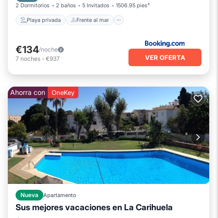
2 Dormitorios
2 baños
5 Invitados
1506.95 pies²
Playa privada
Frente al mar
€134
/noche
VER OFERTA
7
noches
-
€937
Ahorra con
OneKey
Nueva
Apartamento
Sus mejores vacaciones en La Carihuela