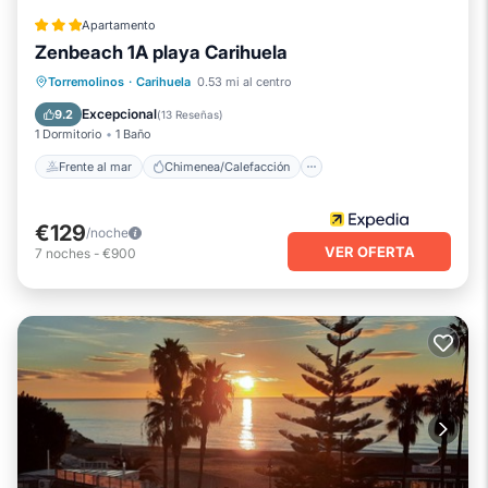
Apartamento
Zenbeach 1A playa Carihuela
Frente al mar
Chimenea/Calefacción
Torremolinos
·
Carihuela
0.53 mi al centro
Vista al mar
Balcón/Terraza
Excepcional
9.2
(
13 Reseñas
)
1 Dormitorio
1 Baño
Frente al mar
Chimenea/Calefacción
€129
/noche
VER OFERTA
7
noches
-
€900