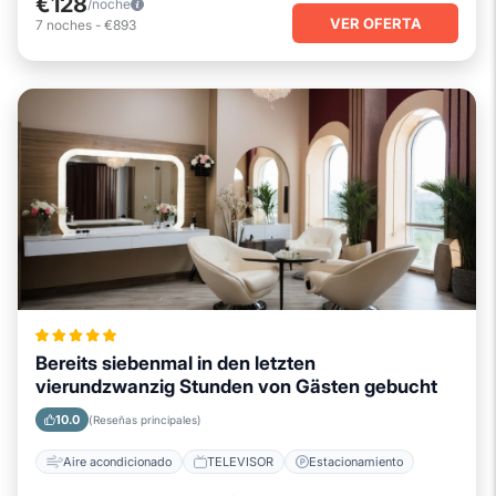
€128
/noche
VER OFERTA
7
noches
-
€893
Bereits siebenmal in den letzten
vierundzwanzig Stunden von Gästen gebucht
10.0
(Reseñas principales)
Aire acondicionado
TELEVISOR
Estacionamiento