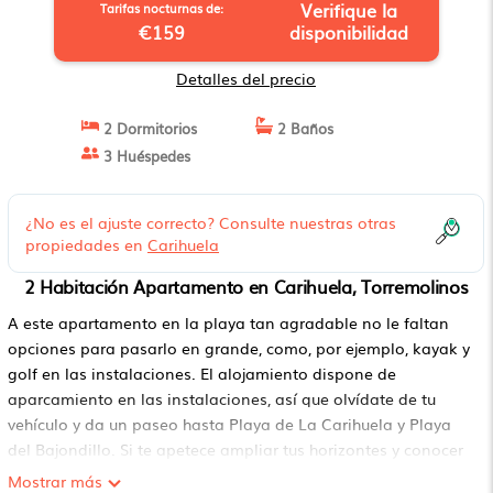
Verifique la
Tarifas nocturnas de:
€159
disponibilidad
Detalles del precio
2 Dormitorios
2 Baños
3 Huéspedes
¿No es el ajuste correcto? Consulte nuestras otras
propiedades en
Carihuela
2 Habitación Apartamento en Carihuela, Torremolinos
A este apartamento en la playa tan agradable no le faltan
opciones para pasarlo en grande, como, por ejemplo, kayak y
golf en las instalaciones. El alojamiento dispone de
aparcamiento en las instalaciones, así que olvídate de tu
vehículo y da un paseo hasta Playa de La Carihuela y Playa
del Bajondillo. Si te apetece ampliar tus horizontes y conocer
lugares cercanos, estarás a 11 min a pie de la Estación de
Mostrar más