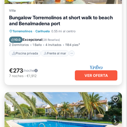
Villa
Bungalow Torremolinos at short walk to beach
and Benalmadena port
Piscina privada
Frente al mar
Torremolinos
·
Carihuela
0.55 mi al centro
Chimenea/Calefacción
Piscina
Excepcional
10.0
(
28 Reseñas
)
2 Dormitorios
1 Baño
4 Invitados
1184 pies²
Piscina privada
Frente al mar
€273
/noche
VER OFERTA
7
noches
-
€1,912