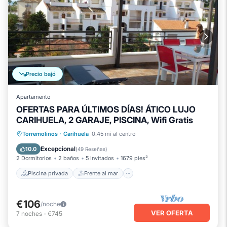
Precio bajó
Apartamento
OFERTAS PARA ÚLTIMOS DÍAS! ÁTICO LUJO
CARIHUELA, 2 GARAJE, PISCINA, Wifi Gratis
Piscina privada
Frente al mar
Torremolinos
·
Carihuela
0.45 mi al centro
Chimenea/Calefacción
Piscina
Excepcional
10.0
(
49 Reseñas
)
2 Dormitorios
2 baños
5 Invitados
1679 pies²
Piscina privada
Frente al mar
€106
/noche
VER OFERTA
7
noches
-
€745