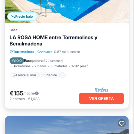
Precio bajó
Casa
LA ROSA HOME entre Torremolinos y
Benalmádena
Frente al mar
Piscina
Vista al mar
Torremolinos
·
Carihuela
0.67 mi al centro
Balcón/Terraza
Excepcional
10.0
(
22 Reseñas
)
3 Dormitorios
2 baños
6 Invitados
1292 pies²
Frente al mar
Piscina
€155
/noche
VER OFERTA
7
noches
-
€1,088