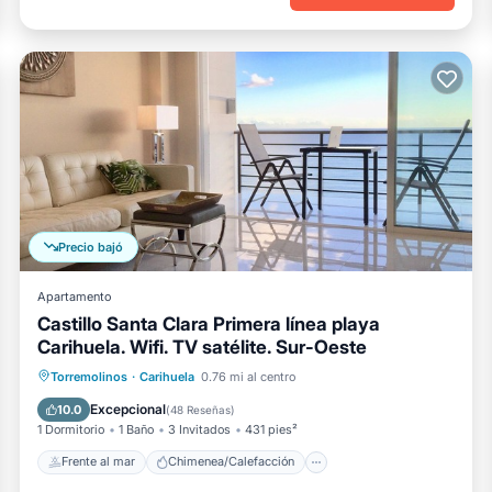
Precio bajó
Apartamento
Castillo Santa Clara Primera línea playa
Carihuela. Wifi. TV satélite. Sur-Oeste
Frente al mar
Chimenea/Calefacción
Torremolinos
·
Carihuela
0.76 mi al centro
Piscina
Vista al mar
Excepcional
10.0
(
48 Reseñas
)
1 Dormitorio
1 Baño
3 Invitados
431 pies²
Frente al mar
Chimenea/Calefacción