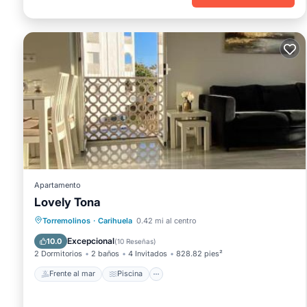
Apartamento
Lovely Tona
Frente al mar
Piscina
Vista al mar
Torremolinos
·
Carihuela
0.42 mi al centro
Balcón/Terraza
Excepcional
10.0
(
10 Reseñas
)
2 Dormitorios
2 baños
4 Invitados
828.82 pies²
Frente al mar
Piscina