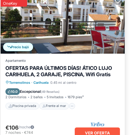
OneKey
 3
Precio bajó
e
ción
Apartamento
ente
OFERTAS PARA ÚLTIMOS DÍAS! ÁTICO LUJO
CARIHUELA, 2 GARAJE, PISCINA, Wifi Gratis
tar.
Piscina privada
Frente al mar
Torremolinos
·
Carihuela
0.45 mi al centro
ar a
Chimenea/Calefacción
Piscina
Excepcional
10.0
(
49 Reseñas
)
2 Dormitorios
2 baños
5 Invitados
1679 pies²
Piscina privada
Frente al mar
€106
/noche
7
noches
-
€744
VER OFERTA