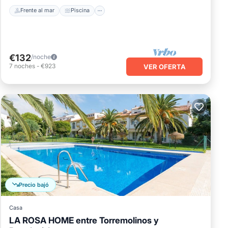
Frente al mar
Piscina
€132
/noche
7
noches
-
€923
VER OFERTA
Precio bajó
Casa
LA ROSA HOME entre Torremolinos y