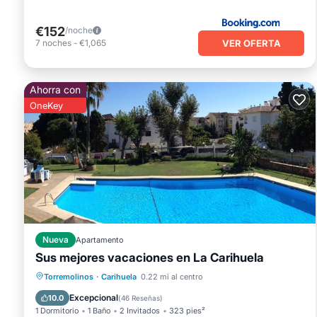
€152
/noche
VER OFERTA
7
noches
-
€1,065
Ahorra con
OneKey
Nueva
Apartamento
Sus mejores vacaciones en La Carihuela
Frente al mar
Piscina
Vista al mar
Torremolinos
·
Carihuela
0.22 mi al centro
Balcón/Terraza
Excepcional
10.0
(
46 Reseñas
)
1 Dormitorio
1 Baño
2 Invitados
323 pies²