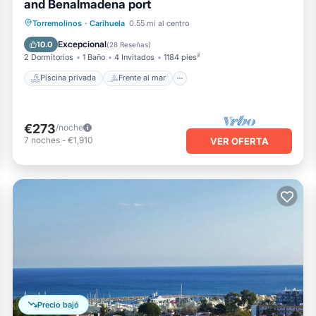
and Benalmadena port
Piscina privada
Frente al mar
Torremolinos
·
Carihuela
0.55 mi al centro
Chimenea/Calefacción
Piscina
Excepcional
10.0
(
28 Reseñas
)
2 Dormitorios
1 Baño
4 Invitados
1184 pies²
Piscina privada
Frente al mar
€273
/noche
7
noches
-
€1,910
VER OFERTA
Precio bajó