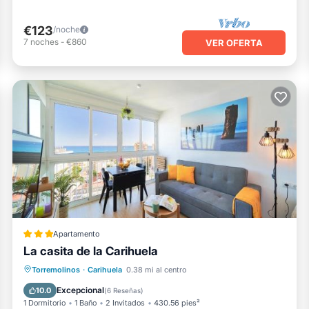
€123
/noche
7
noches
-
€860
VER OFERTA
Apartamento
La casita de la Carihuela
Frente al mar
Vista al mar
Torremolinos
·
Carihuela
0.38 mi al centro
Balcón/Terraza
Vistas
Excepcional
10.0
(
6 Reseñas
)
1 Dormitorio
1 Baño
2 Invitados
430.56 pies²