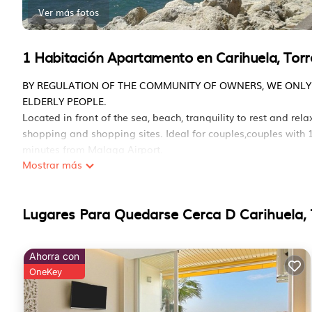
Ver más fotos
1 Habitación Apartamento en Carihuela, Tor
BY REGULATION OF THE COMMUNITY OF OWNERS, WE ONLY R
ELDERLY PEOPLE.
Located in front of the sea, beach, tranquility to rest and rel
shopping and shopping sites. Ideal for couples,couples with 1
minutes from Malaga Airport.
Mostrar más
Very comfortable apartment a few meters from the beach and 
to eat
-The area has attractions for the whole family
Lugares Para Quedarse Cerca D Carihuela,
-Free WIFI
-The TV can tune to local channels in Spanish and internation
-1 Room with King bed
Ahorra con
-1 Sofa bed
OneKey
-1 bathroom with shower,toilet and bidet
-Air Conditioning and Heating
-Dining room integrated into the Living Room for 4 people