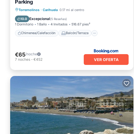
Parking
Chimenea/Calefacción
Balcón/Terraza
Torremolinos
·
Carihuela
0.17 mi al centro
Vistas
Aparcamiento
Excepcional
10.0
(
5 Reseñas
)
1 Dormitorio
1 Baño
4 Invitados
516.67 pies²
Chimenea/Calefacción
Balcón/Terraza
€65
/noche
VER OFERTA
7
noches
-
€452