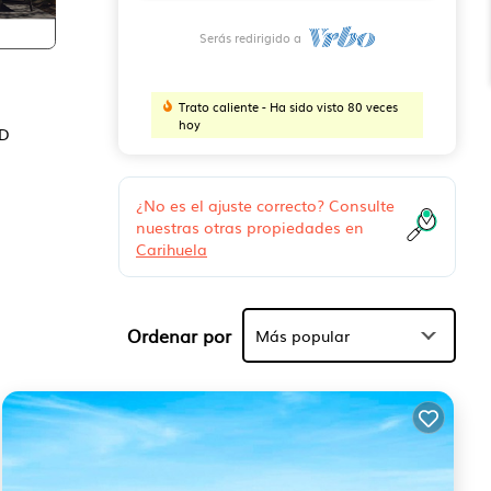
Serás redirigido a
Trato caliente - Ha sido visto 80 veces
hoy
ND
¿No es el ajuste correcto? Consulte
nuestras otras propiedades en
Carihuela
ble
Ordenar por
Más popular