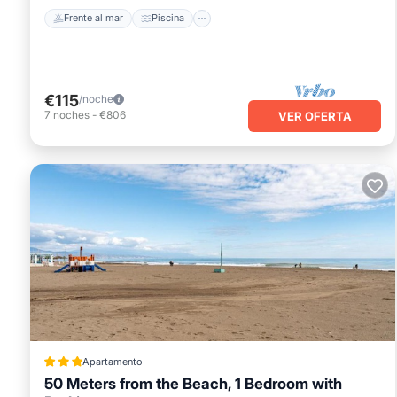
Frente al mar
Piscina
€115
/noche
7
noches
-
€806
VER OFERTA
Apartamento
50 Meters from the Beach, 1 Bedroom with