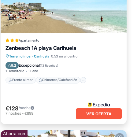
ERA
Apartamento
rnes,
Zenbeach 1A playa Carihuela
Frente al mar
Chimenea/Calefacción
Torremolinos
·
Carihuela
0.53 mi al centro
Vista al mar
Balcón/Terraza
Excepcional
9.2
(
13 Reseñas
)
r
1 Dormitorio
1 Baño
Frente al mar
Chimenea/Calefacción
s.
€128
/noche
7
noches
-
€899
VER OFERTA
Ahorra con