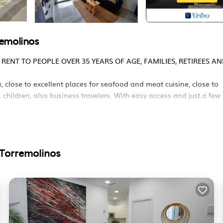
remolinos
ENT TO PEOPLE OVER 35 YEARS OF AGE, FAMILIES, RETIREES A
ax, close to excellent places for seafood and meat cuisine, close to
 children, also business travelers. With easy access and just a few
the Paseo Marítimo de la Carihuela,with a large terrace with a ta
 Torremolinos
al channels via Internet, in German, Dutch, Belgium and English.