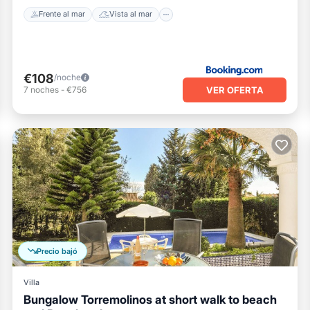
Frente al mar
Vista al mar
€108
/noche
VER OFERTA
7
noches
-
€756
Precio bajó
Villa
Bungalow Torremolinos at short walk to beach