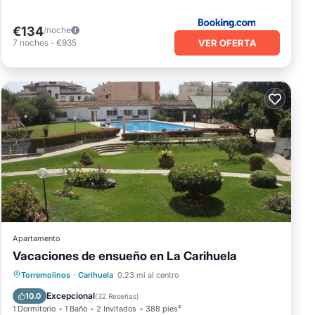
€134
/noche
VER OFERTA
7
noches
-
€935
Apartamento
Vacaciones de ensueño en La Carihuela
Frente al mar
Piscina
Vista al mar
Torremolinos
·
Carihuela
0.23 mi al centro
Balcón/Terraza
Excepcional
10.0
(
32 Reseñas
)
1 Dormitorio
1 Baño
2 Invitados
388 pies²