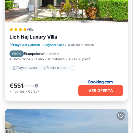
Villa
Lich Naj Luxury Villa
Playa privada
Frente al mar
Playa del Carmen
·
Playacar Fase I
0.06 mi al centro
Aparcamiento
Piscina
Excepcional
10.0
(
1 Revisar
)
4 Dormitorios
1 Baño
11 Invitados
4305.56 pies²
Playa privada
Frente al mar
€551
/noche
VER OFERTA
7
noches
-
€3,857