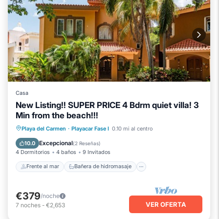
Casa
New Listing!! SUPER PRICE 4 Bdrm quiet villa! 3
Min from the beach!!!
Frente al mar
Bañera de hidromasaje
Playa del Carmen
·
Playacar Fase I
0.10 mi al centro
Aparcamiento
Piscina
Excepcional
10.0
(
2 Reseñas
)
4 Dormitorios
4 baños
9 Invitados
Frente al mar
Bañera de hidromasaje
€379
/noche
VER OFERTA
7
noches
-
€2,653