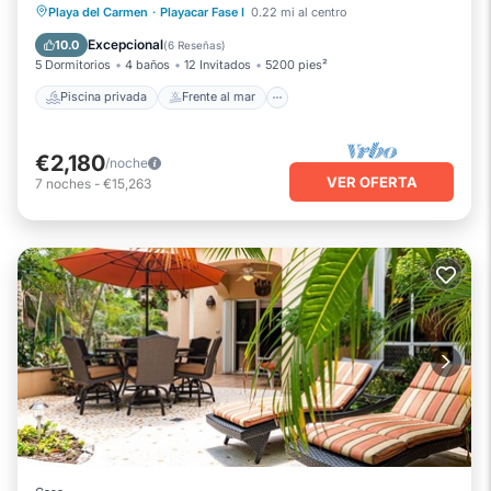
Piscina privada
Frente al mar
Playa del Carmen
·
Playacar Fase I
0.22 mi al centro
Bañera de hidromasaje
Desayuno
Excepcional
10.0
(
6 Reseñas
)
5 Dormitorios
4 baños
12 Invitados
5200 pies²
Piscina privada
Frente al mar
€2,180
/noche
VER OFERTA
7
noches
-
€15,263