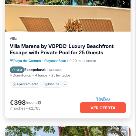
Villa
Villa Marena by VOPDC: Luxury Beachfront
Escape with Private Pool for 25 Guests
Aparcamiento
Piscina
Vista al mar
Playa del Carmen
·
Playacar Fase I
0.20 mi al centro
Balcón/Terraza
Excepcional
10.0
(
2 Reseñas
)
4 Dormitorios
4 baños
25 Invitados
Aparcamiento
Piscina
€398
/noche
VER OFERTA
7
noches
-
€2,785