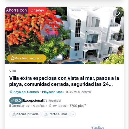
Ahorra con
OneKey
Muy bien valorado
Villa
Villa extra espaciosa con vista al mar, pasos a la
playa, comunidad cerrada, seguridad las 24
horas
Piscina privada
Frente al mar
Playa del Carmen
·
Playacar Fase I
0.35 mi al centro
Desayuno
Aparcamiento
Excepcional
10.0
(
78 Reseñas
)
5 Dormitorios
4 baños
12 Invitados
5700 pies²
Piscina privada
Frente al mar