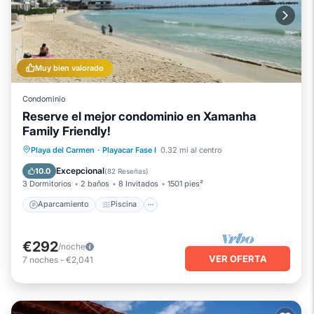
Muy bien valorado
Condominio
Reserve el mejor condominio en Xamanha
Family Friendly!
Aparcamiento
Piscina
Vista al mar
Playa del Carmen
·
Playacar Fase I
0.32 mi al centro
Balcón/Terraza
Excepcional
10.0
(
82 Reseñas
)
3 Dormitorios
2 baños
8 Invitados
1501 pies²
Aparcamiento
Piscina
€292
/noche
VER OFERTA
7
noches
-
€2,041