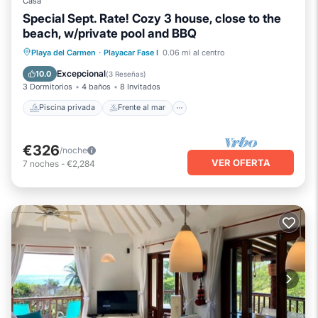
Casa
Special Sept. Rate! Cozy 3 house, close to the
beach, w/private pool and BBQ
Piscina privada
Frente al mar
Playa del Carmen
·
Playacar Fase I
0.06 mi al centro
Aparcamiento
Piscina
Excepcional
10.0
(
3 Reseñas
)
3 Dormitorios
4 baños
8 Invitados
Piscina privada
Frente al mar
€326
/noche
VER OFERTA
7
noches
-
€2,284