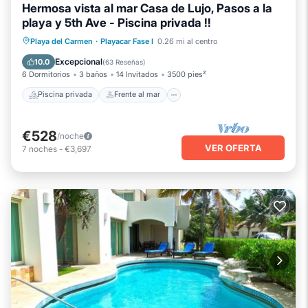
Hermosa vista al mar Casa de Lujo, Pasos a la
playa y 5th Ave - Piscina privada !!
Piscina privada
Frente al mar
Playa del Carmen
·
Playacar Fase I
0.26 mi al centro
Aparcamiento
Piscina
Excepcional
10.0
(
63 Reseñas
)
6 Dormitorios
3 baños
14 Invitados
3500 pies²
Piscina privada
Frente al mar
€528
/noche
VER OFERTA
7
noches
-
€3,697