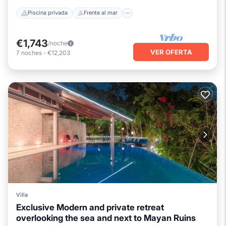
Piscina privada
Frente al mar
€1,743
/noche
VER OFERTA
7
noches
-
€12,203
Villa
Exclusive Modern and private retreat
overlooking the sea and next to Mayan Ruins