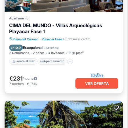
Apartamento
CIMA DEL MUNDO - Villas Arqueológicas
Playacar Fase 1
Frente al mar
Aparcamiento
Piscina
Playa del Carmen
·
Playacar Fase I
0.29 mi al centro
Vista al mar
Excepcional
10.0
(
3 Reseñas
)
2 Dormitorios
2 baños
4 Invitados
1378 pies²
Frente al mar
Aparcamiento
€231
/noche
VER OFERTA
7
noches
-
€1,616