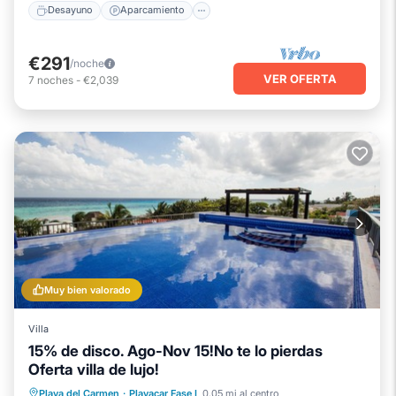
Desayuno
Aparcamiento
€291
/noche
VER OFERTA
7
noches
-
€2,039
Muy bien valorado
Villa
15% de disco. Ago-Nov 15!No te lo pierdas
Oferta villa de lujo!
Piscina privada
Frente al mar
Playa del Carmen
·
Playacar Fase I
0.05 mi al centro