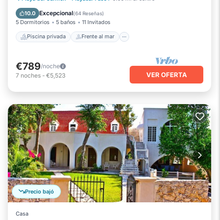
Aparcamiento
Piscina
Excepcional
10.0
(
64 Reseñas
)
5 Dormitorios
5 baños
11 Invitados
Piscina privada
Frente al mar
€789
/noche
VER OFERTA
7
noches
-
€5,523
Precio bajó
Casa