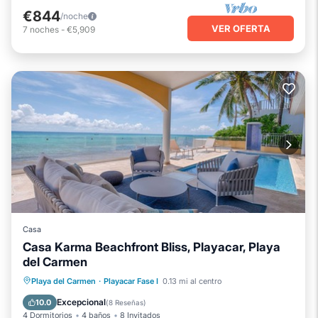
€844
/noche
VER OFERTA
7
noches
-
€5,909
Casa
Casa Karma Beachfront Bliss, Playacar, Playa
del Carmen
Piscina privada
Frente al mar
Playa del Carmen
·
Playacar Fase I
0.13 mi al centro
Bañera de hidromasaje
Desayuno
Excepcional
10.0
(
8 Reseñas
)
4 Dormitorios
4 baños
8 Invitados