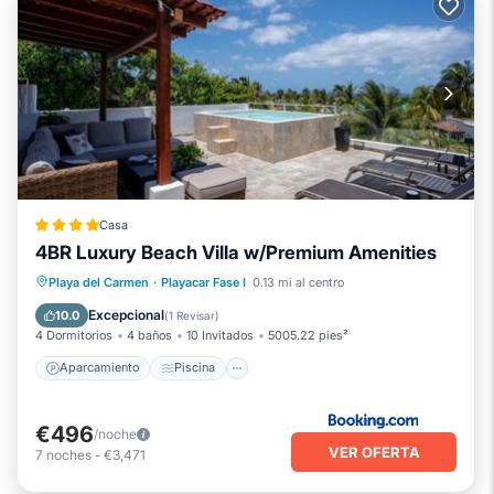
Casa
4BR Luxury Beach Villa w/Premium Amenities
Aparcamiento
Piscina
Playa del Carmen
·
Playacar Fase I
0.13 mi al centro
Aire acondicionado
Internet
Excepcional
10.0
(
1 Revisar
)
4 Dormitorios
4 baños
10 Invitados
5005.22 pies²
Aparcamiento
Piscina
€496
/noche
VER OFERTA
7
noches
-
€3,471