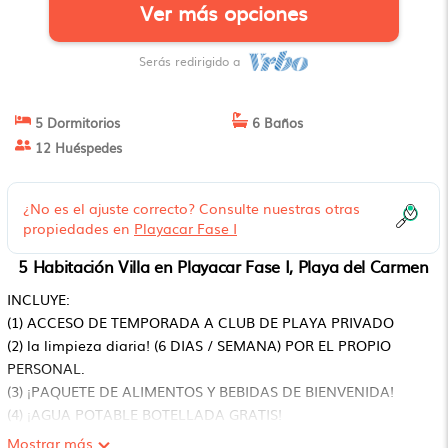
Ver más opciones
Serás redirigido a
5 Dormitorios
6 Baños
12 Huéspedes
¿No es el ajuste correcto? Consulte nuestras otras
propiedades en
Playacar Fase I
5 Habitación Villa en Playacar Fase I, Playa del Carmen
INCLUYE:
(1) ACCESO DE TEMPORADA A CLUB DE PLAYA PRIVADO
(2) la limpieza diaria! (6 DIAS / SEMANA) POR EL PROPIO
PERSONAL.
(3) ¡PAQUETE DE ALIMENTOS Y BEBIDAS DE BIENVENIDA!
(4) ¡AGUA POTABLE BOTELLADA GRATIS!
(5) PRODUCTOS DE LIBRO LIBRE: T. P KLEENEX, ROLLOS DE
Mostrar más