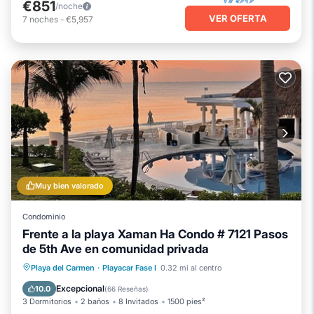
€851
/noche
VER OFERTA
7
noches
-
€5,957
Muy bien valorado
Condominio
Frente a la playa Xaman Ha Condo # 7121 Pasos
de 5th Ave en comunidad privada
Desayuno
Aparcamiento
Piscina
Playa del Carmen
·
Playacar Fase I
0.32 mi al centro
Vista al mar
Excepcional
10.0
(
66 Reseñas
)
3 Dormitorios
2 baños
8 Invitados
1500 pies²