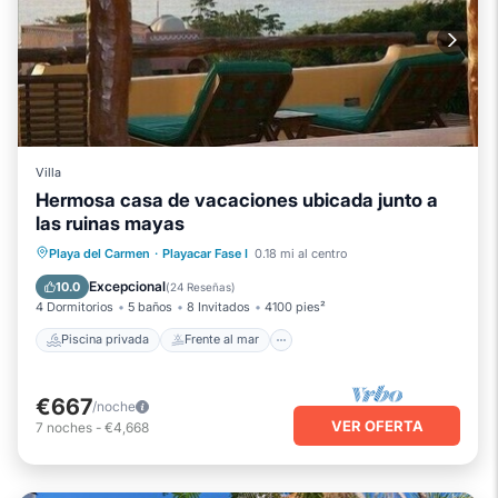
Villa
Hermosa casa de vacaciones ubicada junto a
las ruinas mayas
Piscina privada
Frente al mar
Playa del Carmen
·
Playacar Fase I
0.18 mi al centro
Bañera de hidromasaje
Desayuno
Excepcional
10.0
(
24 Reseñas
)
4 Dormitorios
5 baños
8 Invitados
4100 pies²
Piscina privada
Frente al mar
€667
/noche
VER OFERTA
7
noches
-
€4,668