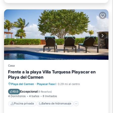
Casa
Frente a la playa Villa Turquesa Playacar en
Playa del Carmen
Piscina privada
Bañera de hidromasaje
Playa del Carmen
·
Playacar Fase I
0.29 mi al centro
Aparcamiento
Piscina
Excepcional
10.0
(
9 Reseñas
)
4 Dormitorios
4 baños
8 Invitados
Piscina privada
Bañera de hidromasaje