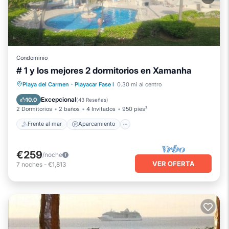
Condominio
# 1 y los mejores 2 dormitorios en Xamanha
Frente al mar
Aparcamiento
Piscina
Playa del Carmen
·
Playacar Fase I
0.30 mi al centro
Vista al mar
Excepcional
10.0
(
43 Reseñas
)
2 Dormitorios
2 baños
4 Invitados
950 pies²
Frente al mar
Aparcamiento
€259
/noche
VER OFERTA
7
noches
-
€1,813