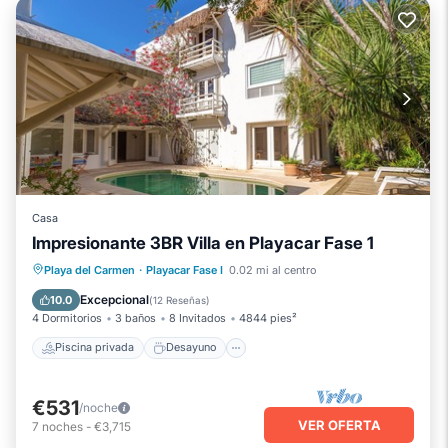
Casa
Impresionante 3BR Villa en Playacar Fase 1
Piscina privada
Desayuno
Playa del Carmen
·
Playacar Fase I
0.02 mi al centro
Aparcamiento
Piscina
Excepcional
10.0
(
12 Reseñas
)
4 Dormitorios
3 baños
8 Invitados
4844 pies²
Piscina privada
Desayuno
€531
/noche
VER OFERTA
7
noches
-
€3,715