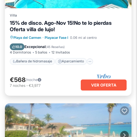
Villa
15% de disco. Ago-Nov 15!No te lo pierdas
Oferta villa de lujo!
Bañera de hidromasaje
Aparcamiento
Playa del Carmen
·
Playacar Fase I
0.06 mi al centro
Piscina
Vista al mar
Excepcional
10.0
(
45 Reseñas
)
4 Dormitorios
5 baños
12 Invitados
Bañera de hidromasaje
Aparcamiento
€568
/noche
VER OFERTA
7
noches
-
€3,977