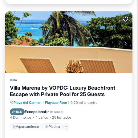
Villa
Villa Marena by VOPDC: Luxury Beachfront
Escape with Private Pool for 25 Guests
Aparcamiento
Piscina
Vista al mar
Playa del Carmen
·
Playacar Fase I
0.20 mi al centro
Balcón/Terraza
Excepcional
10.0
(
2 Reseñas
)
4 Dormitorios
4 baños
25 Invitados
Aparcamiento
Piscina