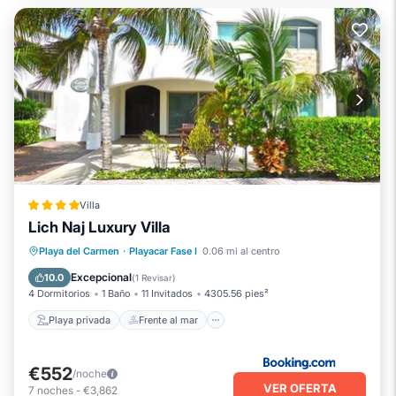
Villa
Lich Naj Luxury Villa
Playa privada
Frente al mar
Playa del Carmen
·
Playacar Fase I
0.06 mi al centro
Aparcamiento
Piscina
Excepcional
10.0
(
1 Revisar
)
4 Dormitorios
1 Baño
11 Invitados
4305.56 pies²
Playa privada
Frente al mar
€552
/noche
VER OFERTA
7
noches
-
€3,862