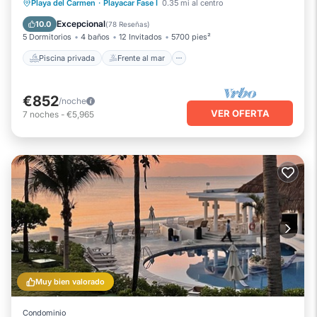
Piscina privada
Frente al mar
Playa del Carmen
·
Playacar Fase I
0.35 mi al centro
Desayuno
Aparcamiento
Excepcional
10.0
(
78 Reseñas
)
5 Dormitorios
4 baños
12 Invitados
5700 pies²
Piscina privada
Frente al mar
€852
/noche
VER OFERTA
7
noches
-
€5,965
Muy bien valorado
Condominio