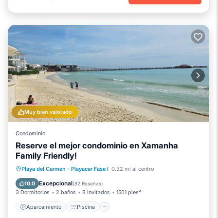
Muy bien valorado
Condominio
Reserve el mejor condominio en Xamanha
Family Friendly!
Aparcamiento
Piscina
Vista al mar
Playa del Carmen
·
Playacar Fase I
0.32 mi al centro
Balcón/Terraza
Excepcional
10.0
(
82 Reseñas
)
3 Dormitorios
2 baños
8 Invitados
1501 pies²
Aparcamiento
Piscina