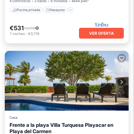
4 Dormitorios
3 baños
8 Invitados
4844 pies²
Piscina privada
Desayuno
€531
/noche
VER OFERTA
7
noches
-
€3,719
Casa
Frente a la playa Villa Turquesa Playacar en
Playa del Carmen