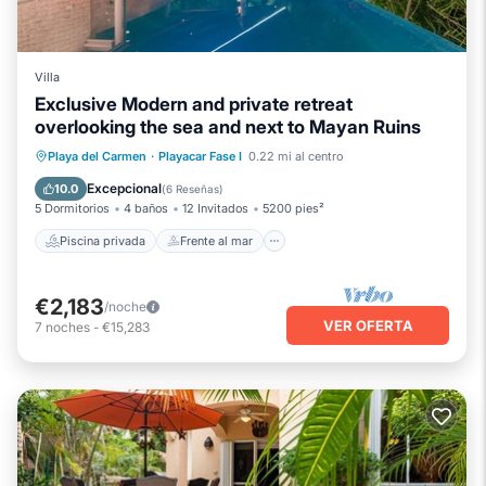
Villa
Exclusive Modern and private retreat
overlooking the sea and next to Mayan Ruins
Piscina privada
Frente al mar
Playa del Carmen
·
Playacar Fase I
0.22 mi al centro
Bañera de hidromasaje
Desayuno
Excepcional
10.0
(
6 Reseñas
)
5 Dormitorios
4 baños
12 Invitados
5200 pies²
Piscina privada
Frente al mar
€2,183
/noche
VER OFERTA
7
noches
-
€15,283