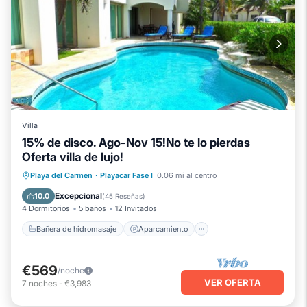
Villa
15% de disco. Ago-Nov 15!No te lo pierdas
Oferta villa de lujo!
Bañera de hidromasaje
Aparcamiento
Playa del Carmen
·
Playacar Fase I
0.06 mi al centro
Piscina
Vista al mar
Excepcional
10.0
(
45 Reseñas
)
4 Dormitorios
5 baños
12 Invitados
Bañera de hidromasaje
Aparcamiento
€569
/noche
VER OFERTA
7
noches
-
€3,983