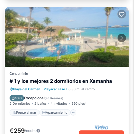
Condominio
# 1 y los mejores 2 dormitorios en Xamanha
Frente al mar
Aparcamiento
Piscina
Playa del Carmen
·
Playacar Fase I
0.30 mi al centro
Vista al mar
Excepcional
10.0
(
43 Reseñas
)
2 Dormitorios
2 baños
4 Invitados
950 pies²
Frente al mar
Aparcamiento
€259
/noche