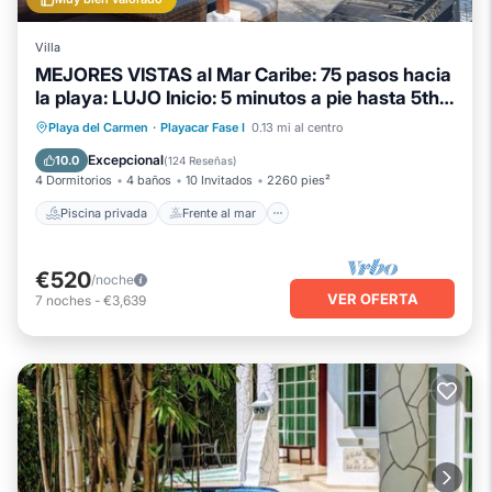
Villa
MEJORES VISTAS al Mar Caribe: 75 pasos hacia
la playa: LUJO Inicio: 5 minutos a pie hasta 5th
Ave
Piscina privada
Frente al mar
Playa del Carmen
·
Playacar Fase I
0.13 mi al centro
Bañera de hidromasaje
Desayuno
Excepcional
10.0
(
124 Reseñas
)
4 Dormitorios
4 baños
10 Invitados
2260 pies²
Piscina privada
Frente al mar
€520
/noche
VER OFERTA
7
noches
-
€3,639