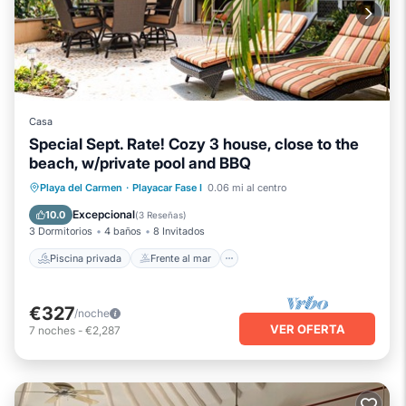
Casa
Special Sept. Rate! Cozy 3 house, close to the
beach, w/private pool and BBQ
Piscina privada
Frente al mar
Playa del Carmen
·
Playacar Fase I
0.06 mi al centro
Aparcamiento
Piscina
Excepcional
10.0
(
3 Reseñas
)
3 Dormitorios
4 baños
8 Invitados
Piscina privada
Frente al mar
€327
/noche
VER OFERTA
7
noches
-
€2,287