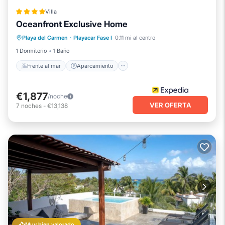
Villa
Oceanfront Exclusive Home
Frente al mar
Aparcamiento
Piscina
Playa del Carmen
·
Playacar Fase I
0.11 mi al centro
Vista al mar
1 Dormitorio
1 Baño
Frente al mar
Aparcamiento
€1,877
/noche
VER OFERTA
7
noches
-
€13,138
Muy bien valorado