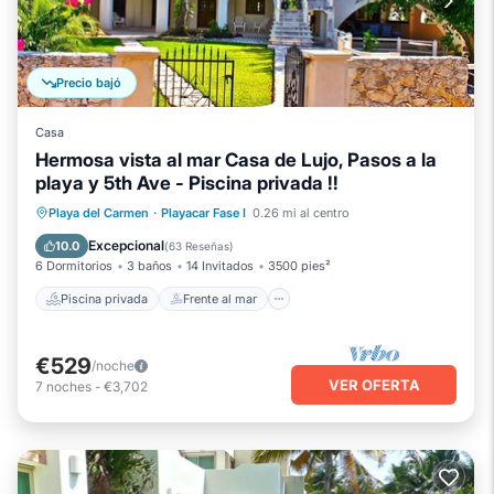
Precio bajó
Casa
Hermosa vista al mar Casa de Lujo, Pasos a la
playa y 5th Ave - Piscina privada !!
Piscina privada
Frente al mar
Playa del Carmen
·
Playacar Fase I
0.26 mi al centro
Aparcamiento
Piscina
Excepcional
10.0
(
63 Reseñas
)
6 Dormitorios
3 baños
14 Invitados
3500 pies²
Piscina privada
Frente al mar
€529
/noche
VER OFERTA
7
noches
-
€3,702