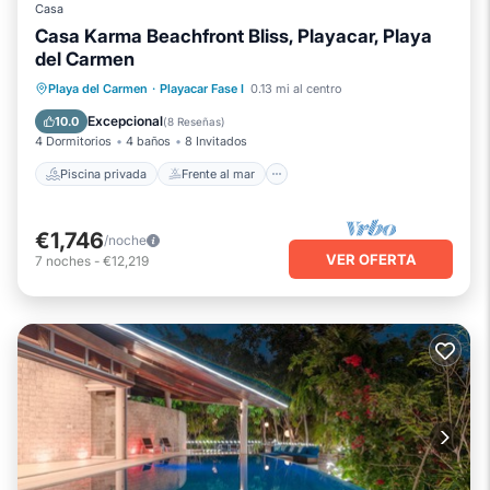
Casa
Casa Karma Beachfront Bliss, Playacar, Playa
del Carmen
Piscina privada
Frente al mar
Playa del Carmen
·
Playacar Fase I
0.13 mi al centro
Bañera de hidromasaje
Desayuno
Excepcional
10.0
(
8 Reseñas
)
4 Dormitorios
4 baños
8 Invitados
Piscina privada
Frente al mar
€1,746
/noche
VER OFERTA
7
noches
-
€12,219