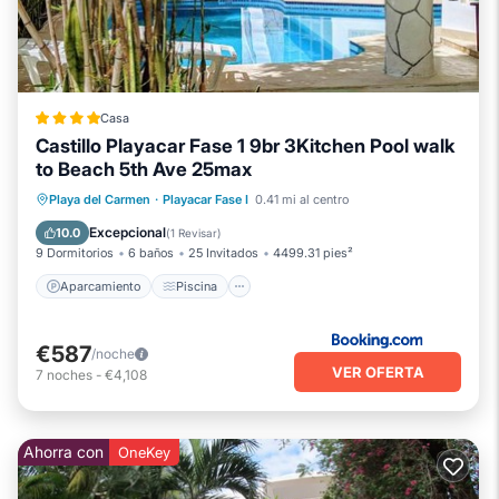
Casa
Castillo Playacar Fase 1 9br 3Kitchen Pool walk
to Beach 5th Ave 25max
Aparcamiento
Piscina
Playa del Carmen
·
Playacar Fase I
0.41 mi al centro
Balcón/Terraza
Vistas
Excepcional
10.0
(
1 Revisar
)
9 Dormitorios
6 baños
25 Invitados
4499.31 pies²
Aparcamiento
Piscina
€587
/noche
VER OFERTA
7
noches
-
€4,108
Ahorra con
OneKey