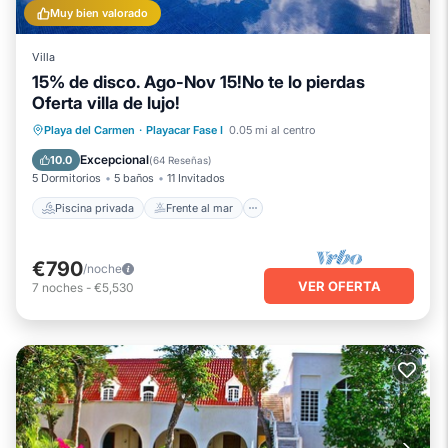
Muy bien valorado
Villa
15% de disco. Ago-Nov 15!No te lo pierdas
Oferta villa de lujo!
Piscina privada
Frente al mar
Playa del Carmen
·
Playacar Fase I
0.05 mi al centro
Aparcamiento
Piscina
Excepcional
10.0
(
64 Reseñas
)
5 Dormitorios
5 baños
11 Invitados
Piscina privada
Frente al mar
€790
/noche
VER OFERTA
7
noches
-
€5,530