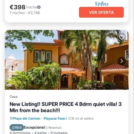
€398
/noche
VER OFERTA
7
noches
-
€2,788
Casa
New Listing!! SUPER PRICE 4 Bdrm quiet villa! 3
Min from the beach!!!
Frente al mar
Bañera de hidromasaje
Playa del Carmen
·
Playacar Fase I
0.10 mi al centro
Aparcamiento
Piscina
Excepcional
10.0
(
2 Reseñas
)
4 Dormitorios
4 baños
9 Invitados