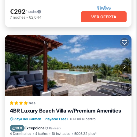
€292
/noche
VER OFERTA
7
noches
-
€2,044
Casa
4BR Luxury Beach Villa w/Premium Amenities
Aparcamiento
Piscina
Playa del Carmen
·
Playacar Fase I
0.13 mi al centro
Aire acondicionado
Internet
Excepcional
10.0
(
1 Revisar
)
4 Dormitorios
4 baños
10 Invitados
5005.22 pies²