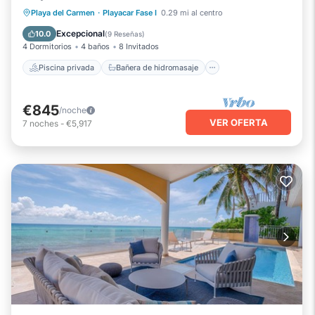
Piscina privada
Bañera de hidromasaje
Playa del Carmen
·
Playacar Fase I
0.29 mi al centro
Aparcamiento
Piscina
Excepcional
10.0
(
9 Reseñas
)
4 Dormitorios
4 baños
8 Invitados
Piscina privada
Bañera de hidromasaje
€845
/noche
VER OFERTA
7
noches
-
€5,917