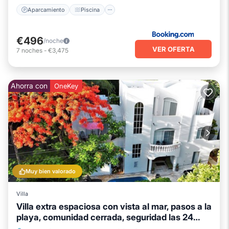
Aparcamiento
Piscina
€496
/noche
VER OFERTA
7
noches
-
€3,475
Ahorra con
OneKey
Muy bien valorado
Villa
Villa extra espaciosa con vista al mar, pasos a la
playa, comunidad cerrada, seguridad las 24
horas