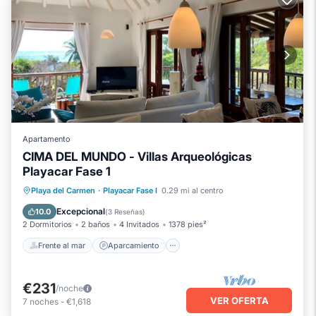
Apartamento
CIMA DEL MUNDO - Villas Arqueológicas
Playacar Fase 1
Frente al mar
Aparcamiento
Piscina
Playa del Carmen
·
Playacar Fase I
0.29 mi al centro
Vista al mar
Excepcional
10.0
(
3 Reseñas
)
2 Dormitorios
2 baños
4 Invitados
1378 pies²
Frente al mar
Aparcamiento
€231
/noche
VER OFERTA
7
noches
-
€1,618