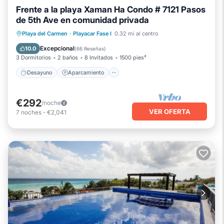
Frente a la playa Xaman Ha Condo # 7121 Pasos
de 5th Ave en comunidad privada
Desayuno
Aparcamiento
Piscina
Playa del Carmen
·
Playacar Fase I
0.32 mi al centro
Vista al mar
Excepcional
10.0
(
66 Reseñas
)
3 Dormitorios
2 baños
8 Invitados
1500 pies²
Desayuno
Aparcamiento
€292
/noche
VER OFERTA
7
noches
-
€2,041