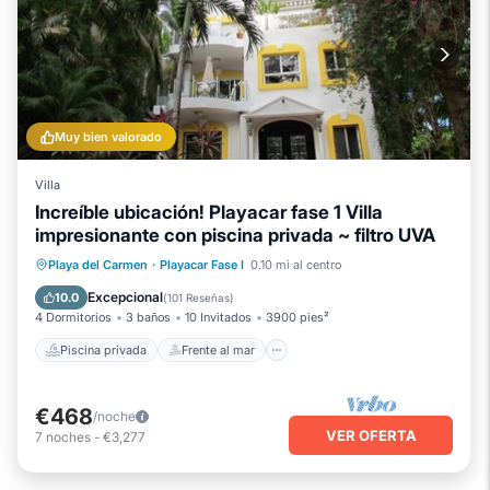
Muy bien valorado
Villa
Increíble ubicación! Playacar fase 1 Villa
impresionante con piscina privada ~ filtro UVA
Piscina privada
Frente al mar
Playa del Carmen
·
Playacar Fase I
0.10 mi al centro
Desayuno
Aparcamiento
Excepcional
10.0
(
101 Reseñas
)
4 Dormitorios
3 baños
10 Invitados
3900 pies²
Piscina privada
Frente al mar
€468
/noche
VER OFERTA
7
noches
-
€3,277