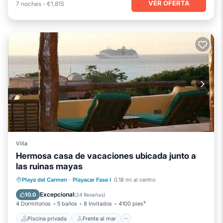
VER OFERTA
7
noches
-
€1,815
Villa
Hermosa casa de vacaciones ubicada junto a
las ruinas mayas
Piscina privada
Frente al mar
Playa del Carmen
·
Playacar Fase I
0.18 mi al centro
Bañera de hidromasaje
Desayuno
Excepcional
10.0
(
24 Reseñas
)
4 Dormitorios
5 baños
8 Invitados
4100 pies²
Piscina privada
Frente al mar