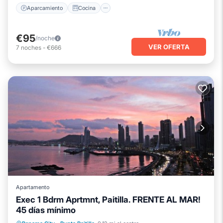
Aparcamiento
Cocina
€95
/noche
VER OFERTA
7
noches
-
€666
Apartamento
Exec 1 Bdrm Aprtmnt, Paitilla. FRENTE AL MAR!
45 días mínimo