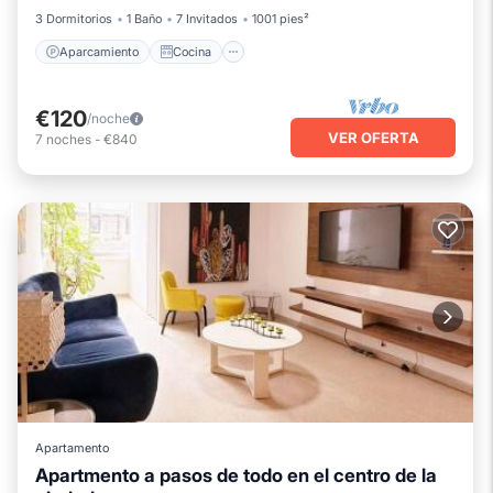
3 Dormitorios
1 Baño
7 Invitados
1001 pies²
Aparcamiento
Cocina
€120
/noche
VER OFERTA
7
noches
-
€840
Apartamento
Apartmento a pasos de todo en el centro de la