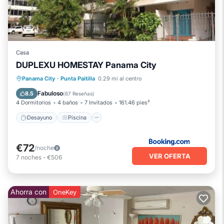
Casa
DUPLEXU HOMESTAY Panama City
Desayuno
Piscina
Balcón/Terraza
Panama City
·
Punta Paitilla
0.29 mi al centro
Cocina
Fabuloso
8.5
(
67 Reseñas
)
4 Dormitorios
4 baños
7 Invitados
161.46 pies²
Desayuno
Piscina
€72
/noche
VER OFERTA
7
noches
-
€506
Ahorra con
OneKey