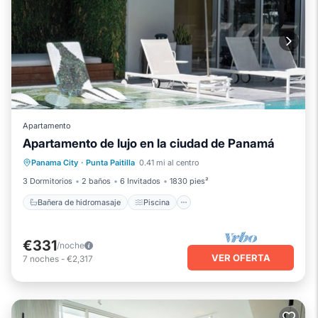
Apartamento
Apartamento de lujo en la ciudad de Panamá
Bañera de hidromasaje
Piscina
Spa
Panama City
·
Punta Paitilla
0.41 mi al centro
Balcón/Terraza
3 Dormitorios
2 baños
6 Invitados
1830 pies²
Bañera de hidromasaje
Piscina
€331
/noche
VER OFERTA
7
noches
-
€2,317