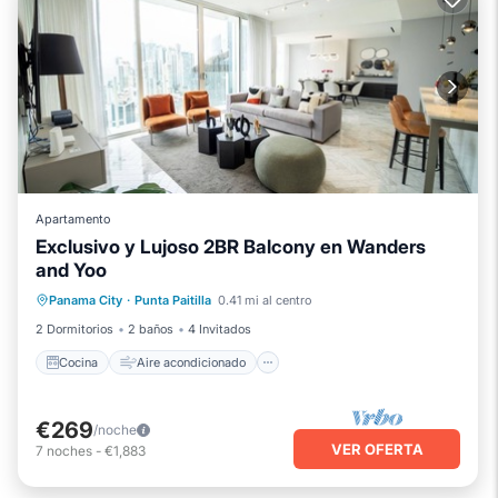
Apartamento
Exclusivo y Lujoso 2BR Balcony en Wanders
and Yoo
Cocina
Aire acondicionado
Internet
Panama City
·
Punta Paitilla
0.41 mi al centro
Se admiten mascotas
2 Dormitorios
2 baños
4 Invitados
Cocina
Aire acondicionado
€269
/noche
VER OFERTA
7
noches
-
€1,883