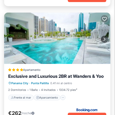
Apartamento
Exclusive and Luxurious 2BR at Wanders & Yoo
Frente al mar
Aparcamiento
Piscina
Panama City
·
Punta Paitilla
0.41 mi al centro
Vista al mar
2 Dormitorios
1 Baño
4 Invitados
1334.72 pies²
Frente al mar
Aparcamiento
€262
/noche