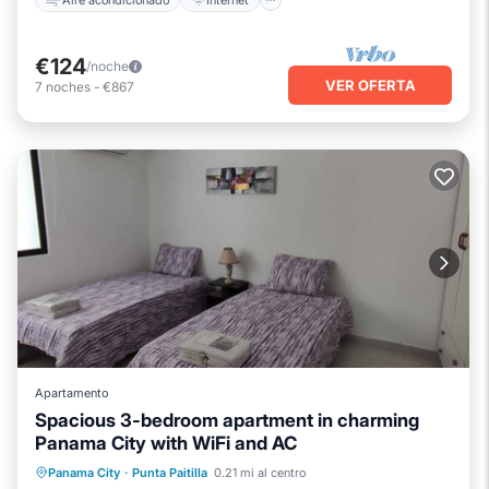
€124
/noche
VER OFERTA
7
noches
-
€867
Apartamento
Spacious 3-bedroom apartment in charming
Panama City with WiFi and AC
Aire acondicionado
Internet
Panama City
·
Punta Paitilla
0.21 mi al centro
Se admiten mascotas
Apto para niños