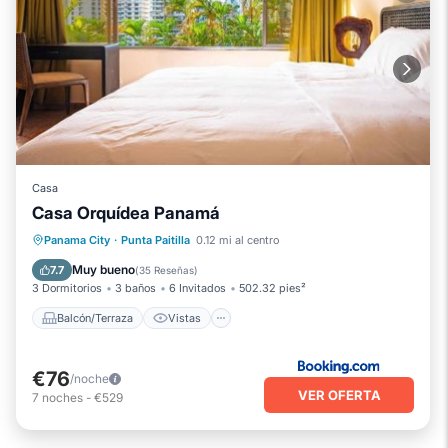
Casa
Casa Orquídea Panamá
Balcón/Terraza
Vistas
Panama City
·
Punta Paitilla
0.12 mi al centro
Aire acondicionado
Internet
Muy bueno
7.7
(
35 Reseñas
)
3 Dormitorios
3 baños
6 Invitados
502.32 pies²
Balcón/Terraza
Vistas
€76
/noche
VER OFERTA
7
noches
-
€529