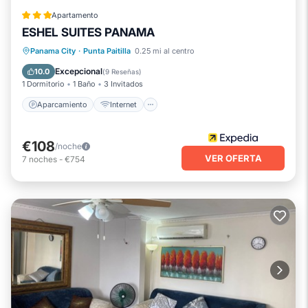
Apartamento
ESHEL SUITES PANAMA
Aparcamiento
Internet
Panama City
·
Punta Paitilla
0.25 mi al centro
Apto para niños
Bar
Excepcional
10.0
(
9 Reseñas
)
1 Dormitorio
1 Baño
3 Invitados
Aparcamiento
Internet
€108
/noche
VER OFERTA
7
noches
-
€754