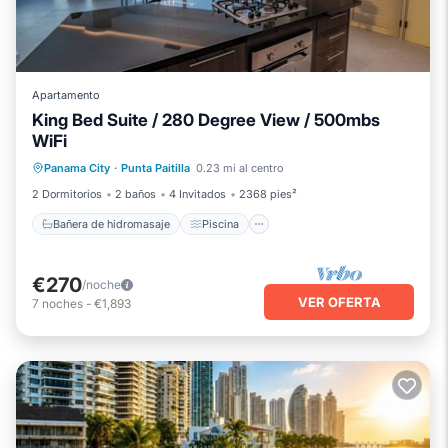
Apartamento
King Bed Suite / 280 Degree View / 500mbs
WiFi
Bañera de hidromasaje
Piscina
Panama City
·
Punta Paitilla
0.23 mi al centro
Cocina
Aire acondicionado
2 Dormitorios
2 baños
4 Invitados
2368 pies²
Bañera de hidromasaje
Piscina
€270
/noche
VER OFERTA
7
noches
-
€1,893