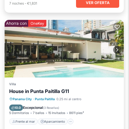
VER OFERTA
7
noches
-
€1,831
Ahorra con
OneKey
Villa
House in Punta Paitilla G11
Frente al mar
Aparcamiento
Piscina
Panama City
·
Punta Paitilla
0.25 mi al centro
Vista al mar
Excepcional
10.0
(
3 Reseñas
)
5 Dormitorios
7 baños
15 Invitados
8611 pies²
Frente al mar
Aparcamiento