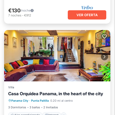
€130
/noche
VER OFERTA
7
noches
-
€912
Villa
Casa Orquidea Panama, in the heart of the city
Aire acondicionado
Internet
Panama City
·
Punta Paitilla
0.20 mi al centro
Ropa de cama
Seguridad/Protección
3 Dormitorios
3 baños
2 Invitados
Aire acondicionado
Internet