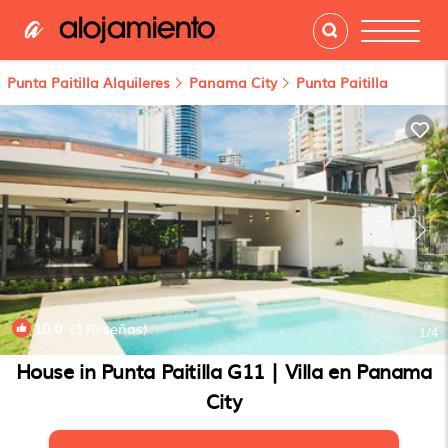
Punta Paitilla Alquileres
Panama City
Punta Paitilla
10.0
(3 Reseñas)
1
/4
House in Punta Paitilla G11 | Villa en Panama
City