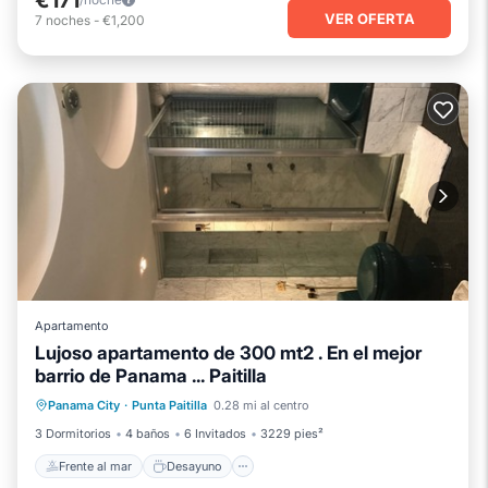
VER OFERTA
7
noches
-
€1,200
Apartamento
Lujoso apartamento de 300 mt2 . En el mejor
barrio de Panama ... Paitilla
Frente al mar
Desayuno
Panama City
·
Punta Paitilla
0.28 mi al centro
Aparcamiento
Piscina
3 Dormitorios
4 baños
6 Invitados
3229 pies²
Frente al mar
Desayuno