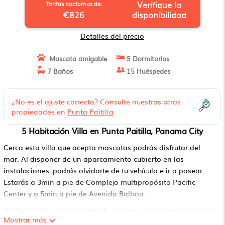
Verifique la
Tarifas nocturnas de:
€826
disponibilidad
Detalles del precio
Mascota amigable
5 Dormitorios
7 Baños
15 Huéspedes
¿No es el ajuste correcto? Consulte nuestras otras
propiedades en
Punta Paitilla
5 Habitación Villa en Punta Paitilla, Panama City
Cerca esta villa que acepta mascotas podrás disfrutar del
mar. Al disponer de un aparcamiento cubierto en las
instalaciones, podrás olvidarte de tu vehículo e ir a pasear.
Estarás a 3min a pie de Complejo multipropósito Pacific
Center y a 5min a pie de Avenida Balboa.
Relájate en la piscina o tómate algo en el balcón de esta villa
Mostrar más
de 800 m². En cuanto al interior, puedes disfrutar del wifi.