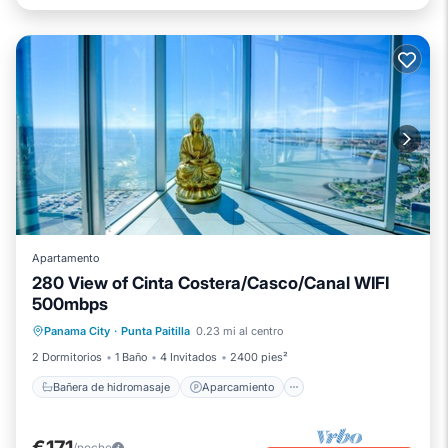
Apartamento
280 View of Cinta Costera/Casco/Canal WIFI
500mbps
Bañera de hidromasaje
Aparcamiento
Panama City
·
Punta Paitilla
0.23 mi al centro
Piscina
Spa
2 Dormitorios
1 Baño
4 Invitados
2400 pies²
Bañera de hidromasaje
Aparcamiento
€171
/noche