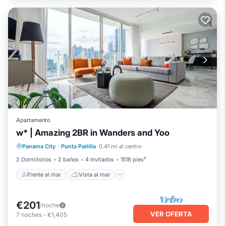
Apartamento
w* | Amazing 2BR in Wanders and Yoo
Frente al mar
Vista al mar
Panama City
·
Punta Paitilla
0.41 mi al centro
Balcón/Terraza
Vistas
2 Dormitorios
2 baños
4 Invitados
1518 pies²
Frente al mar
Vista al mar
€201
/noche
VER OFERTA
7
noches
-
€1,405