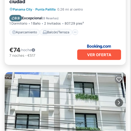
ciudad
Aparcamiento
Balcón/Terraza
Panama City
·
Punta Paitilla
0.26 mi al centro
Aire acondicionado
Internet
Excepcional
9.9
(
8 Reseñas
)
1 Dormitorio
1 Baño
2 Invitados
807.29 pies²
Aparcamiento
Balcón/Terraza
€74
/noche
VER OFERTA
7
noches
-
€517