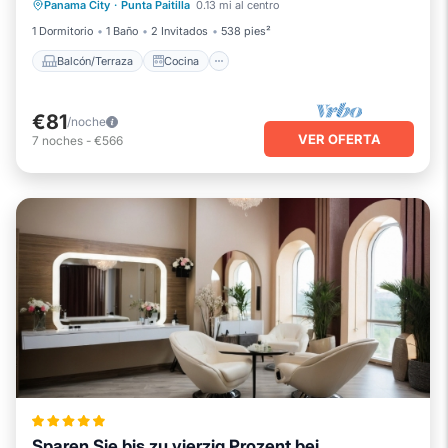
Panama City
·
Punta Paitilla
0.13 mi al centro
Apto para niños
1 Dormitorio
1 Baño
2 Invitados
538 pies²
Balcón/Terraza
Cocina
€81
/noche
VER OFERTA
7
noches
-
€566
Sparen Sie bis zu vierzig Prozent bei