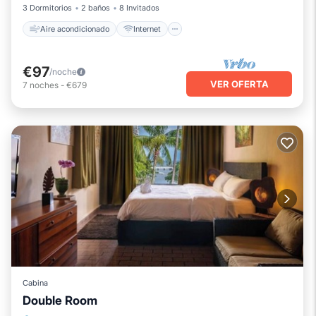
3 Dormitorios
2 baños
8 Invitados
Aire acondicionado
Internet
€97
/noche
VER OFERTA
7
noches
-
€679
Cabina
Double Room
Balcón/Terraza
Cocina
Internet