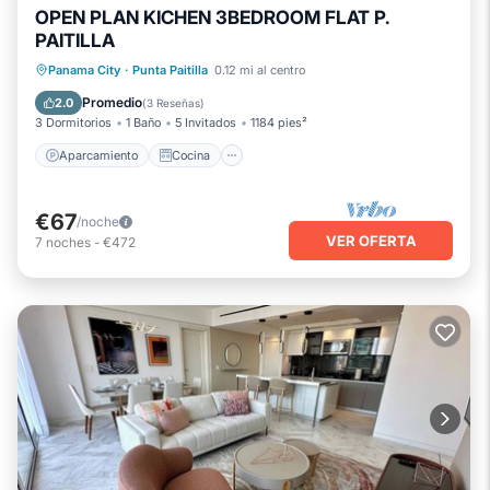
OPEN PLAN KICHEN 3BEDROOM FLAT P.
PAITILLA
Aparcamiento
Cocina
Panama City
·
Punta Paitilla
0.12 mi al centro
Aire acondicionado
Internet
Promedio
2.0
(
3 Reseñas
)
3 Dormitorios
1 Baño
5 Invitados
1184 pies²
Aparcamiento
Cocina
€67
/noche
VER OFERTA
7
noches
-
€472