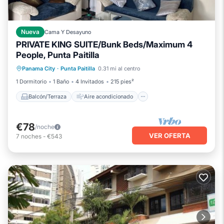
Nueva
Cama Y Desayuno
PRIVATE KING SUITE/Bunk Beds/Maximum 4
People, Punta Paitilla
Balcón/Terraza
Aire acondicionado
Panama City
·
Punta Paitilla
0.31 mi al centro
Internet
Apto para niños
1 Dormitorio
1 Baño
4 Invitados
215 pies²
Balcón/Terraza
Aire acondicionado
€78
/noche
VER OFERTA
7
noches
-
€543