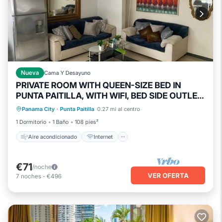
Nueva
Cama Y Desayuno
PRIVATE ROOM WITH QUEEN-SIZE BED IN
PUNTA PAITILLA, WITH WIFI, BED SIDE OUTLET,
Aire acondicionado
Internet
SMART TV, AND CLOSET
Panama City
·
Punta Paitilla
0.27 mi al centro
Apto para niños
Lavandería
1 Dormitorio
1 Baño
108 pies²
Aire acondicionado
Internet
€71
/noche
VER OFERTA
7
noches
-
€496