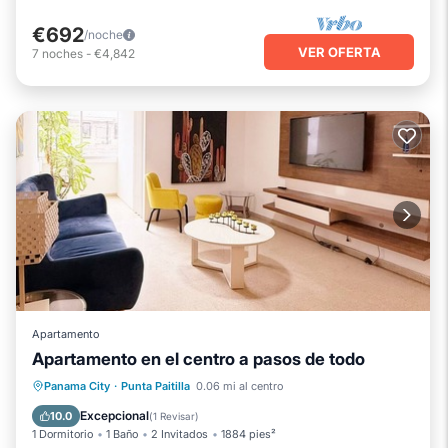
€692
/noche
VER OFERTA
7
noches
-
€4,842
Apartamento
Apartamento en el centro a pasos de todo
Aparcamiento
Cocina
Panama City
·
Punta Paitilla
0.06 mi al centro
Aire acondicionado
Internet
Excepcional
10.0
(
1 Revisar
)
1 Dormitorio
1 Baño
2 Invitados
1884 pies²