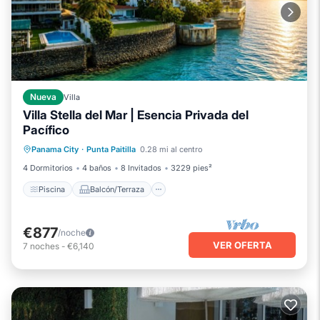
Nueva
Villa
Villa Stella del Mar | Esencia Privada del
Pacífico
Piscina
Balcón/Terraza
Cocina
Panama City
·
Punta Paitilla
0.28 mi al centro
Aire acondicionado
4 Dormitorios
4 baños
8 Invitados
3229 pies²
Piscina
Balcón/Terraza
€877
/noche
VER OFERTA
7
noches
-
€6,140