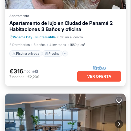
Apartamento
Apartamento de lujo en Ciudad de Panamá 2
Habitaciones 3 Baños y oficina
Piscina privada
Piscina
Panama City
·
Punta Paitilla
0.30 mi al centro
Balcón/Terraza
Cocina
2 Dormitorios
3 baños
4 Invitados
1550 pies²
Piscina privada
Piscina
€316
/noche
VER OFERTA
7
noches
-
€2,209