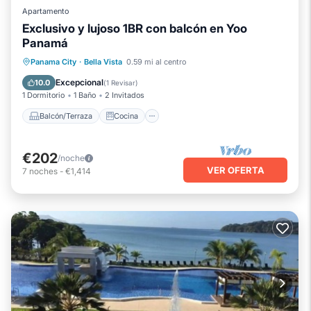
Apartamento
Exclusivo y lujoso 1BR con balcón en Yoo
Panamá
Balcón/Terraza
Cocina
Panama City
·
Bella Vista
0.59 mi al centro
Aire acondicionado
Internet
Excepcional
10.0
(
1 Revisar
)
1 Dormitorio
1 Baño
2 Invitados
Balcón/Terraza
Cocina
€202
/noche
VER OFERTA
7
noches
-
€1,414