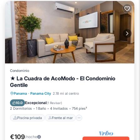
Condominio
★ La Cuadra de AcoModo - El Condominio
Gentile
Piscina privada
Frente al mar
Panama
·
Panama City
2.18 mi al centro
Aparcamiento
Piscina
Excepcional
10.0
(
1 Revisar
)
2 Dormitorios
1 Baño
4 Invitados
754 pies²
Piscina privada
Frente al mar
€109
/noche