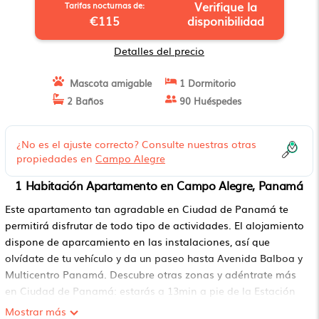
Verifique la
Tarifas nocturnas de:
€115
disponibilidad
Detalles del precio
Mascota amigable
1 Dormitorio
2 Baños
90 Huéspedes
¿No es el ajuste correcto? Consulte nuestras otras
propiedades en
Campo Alegre
1 Habitación Apartamento en Campo Alegre, Panamá
Este apartamento tan agradable en Ciudad de Panamá te
permitirá disfrutar de todo tipo de actividades. El alojamiento
dispone de aparcamiento en las instalaciones, así que
olvídate de tu vehículo y da un paseo hasta Avenida Balboa y
Multicentro Panamá. Descubre otras zonas y adéntrate más
en Ciudad de Panamá: estarás a 13min a pie de la Estación
de metro de Iglesia del Carmen, de modo que coger el metro
Mostrar más