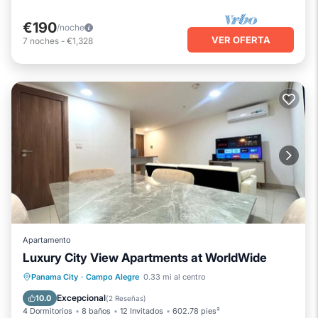
€190
/noche
VER OFERTA
7
noches
-
€1,328
Apartamento
Luxury City View Apartments at WorldWide
Aparcamiento
Piscina
Panama City
·
Campo Alegre
0.33 mi al centro
Balcón/Terraza
Aire acondicionado
Excepcional
10.0
(
2 Reseñas
)
4 Dormitorios
8 baños
12 Invitados
602.78 pies²