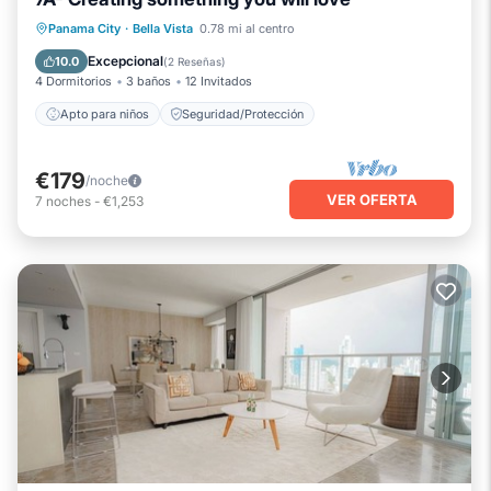
Panama City
·
Bella Vista
0.78 mi al centro
Apto para niños
Seguridad/Protección
Excepcional
10.0
(
2 Reseñas
)
4 Dormitorios
3 baños
12 Invitados
Apto para niños
Seguridad/Protección
€179
/noche
VER OFERTA
7
noches
-
€1,253