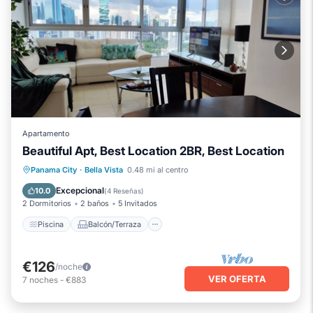
Apartamento
Beautiful Apt, Best Location 2BR, Best Location
Piscina
Balcón/Terraza
Cocina
Panama City
·
Bella Vista
0.48 mi al centro
Aire acondicionado
Excepcional
10.0
(
4 Reseñas
)
2 Dormitorios
2 baños
5 Invitados
Piscina
Balcón/Terraza
€126
/noche
VER OFERTA
7
noches
-
€883