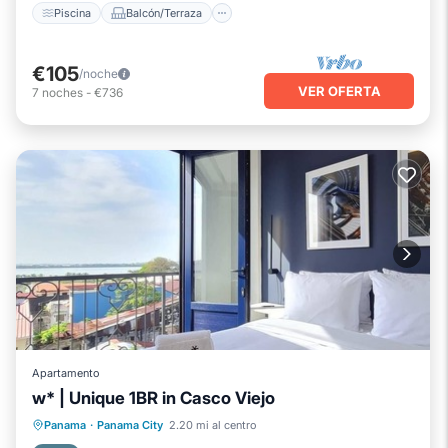
Piscina
Balcón/Terraza
€105
/noche
VER OFERTA
7
noches
-
€736
Apartamento
w* | Unique 1BR in Casco Viejo
Piscina
Balcón/Terraza
Cocina
Panama
·
Panama City
2.20 mi al centro