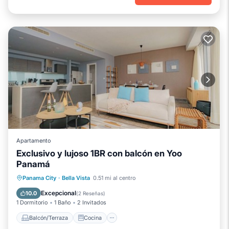
Apartamento
Exclusivo y lujoso 1BR con balcón en Yoo
Panamá
Balcón/Terraza
Cocina
Panama City
·
Bella Vista
0.51 mi al centro
Aire acondicionado
Internet
Excepcional
10.0
(
2 Reseñas
)
1 Dormitorio
1 Baño
2 Invitados
Balcón/Terraza
Cocina