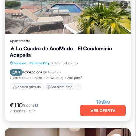
Apartamento
★ La Cuadra de AcoModo - El Condominio
Acapella
Piscina privada
Aparcamiento
Panama
·
Panama City
2.20 mi al centro
Piscina
Balcón/Terraza
Excepcional
9.8
(
6 Reseñas
)
1 Dormitorio
1 Baño
2 Invitados
700 pies²
Piscina privada
Aparcamiento
€110
/noche
VER OFERTA
7
noches
-
€771