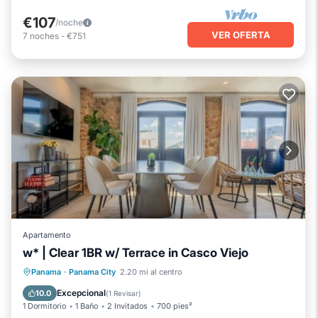
€107
/noche
VER OFERTA
7
noches
-
€751
Apartamento
w* | Clear 1BR w/ Terrace in Casco Viejo
Piscina
Balcón/Terraza
Cocina
Panama
·
Panama City
2.20 mi al centro
Internet
Excepcional
10.0
(
1 Revisar
)
1 Dormitorio
1 Baño
2 Invitados
700 pies²