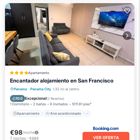
Apartamento
Encantador alojamiento en San Francisco
Aparcamiento
Aire acondicionado
Panama
·
Panama City
1.32 mi al centro
Internet
Se admiten mascotas
Excepcional
10.0
(
2 Reseñas
)
1 Dormitorio
2 baños
6 Invitados
1011.81 pies²
Aparcamiento
Aire acondicionado
€98
/noche
VER OFERTA
7
noches
-
€684