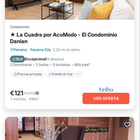
Condominio
★ La Cuadra por AcoModo - El Condominio
Danian
Piscina privada
Frente al mar
Panama
·
Panama City
2.20 mi al centro
Aparcamiento
Piscina
Excepcional
10.0
(
5 Reseñas
)
2 Dormitorios
2 baños
5 Invitados
969 pies²
Piscina privada
Frente al mar
€121
/noche
VER OFERTA
7
noches
-
€847