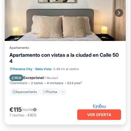
Apartamento
Apartamento con vistas a la ciudad en Calle 50
4
Aparcamiento
Piscina
Vista al mar
Panama City
·
Bella Vista
0.49 mi al centro
Balcón/Terraza
Excepcional
10.0
(
1 Revisar
)
1 Dormitorio
2 baños
4 Invitados
624 pies²
Aparcamiento
Piscina
€115
/noche
VER OFERTA
7
noches
-
€805