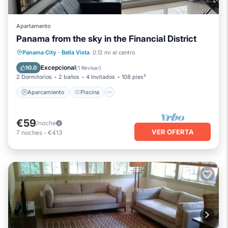
Apartamento
Panama from the sky in the Financial District
Aparcamiento
Piscina
Cocina
Panama City
·
Bella Vista
0.12 mi al centro
Aire acondicionado
Excepcional
10.0
(
1 Revisar
)
2 Dormitorios
2 baños
4 Invitados
108 pies²
Aparcamiento
Piscina
€59
/noche
VER OFERTA
7
noches
-
€413