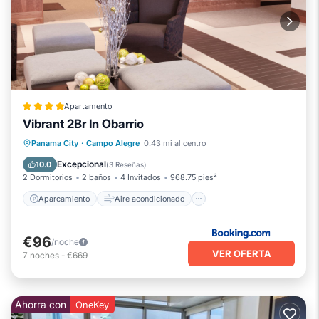
Apartamento
Vibrant 2Br In Obarrio
Aparcamiento
Aire acondicionado
Panama City
·
Campo Alegre
0.43 mi al centro
Internet
Se admiten mascotas
Excepcional
10.0
(
3 Reseñas
)
2 Dormitorios
2 baños
4 Invitados
968.75 pies²
Aparcamiento
Aire acondicionado
€96
/noche
VER OFERTA
7
noches
-
€669
Ahorra con
OneKey