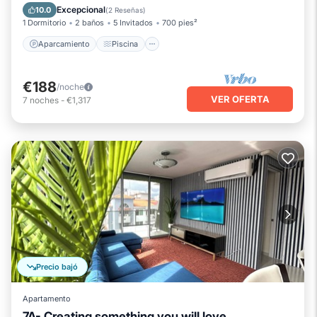
Aire acondicionado
Internet
Excepcional
10.0
(
2 Reseñas
)
1 Dormitorio
2 baños
5 Invitados
700 pies²
Aparcamiento
Piscina
€188
/noche
VER OFERTA
7
noches
-
€1,317
Precio bajó
Apartamento
7A- Creating something you will love