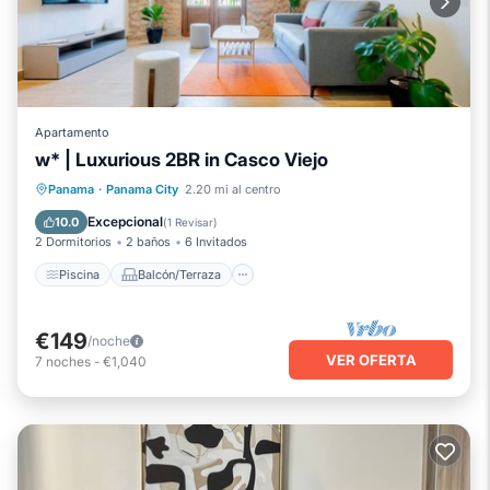
Apartamento
w* | Luxurious 2BR in Casco Viejo
Piscina
Balcón/Terraza
Cocina
Panama
·
Panama City
2.20 mi al centro
Aire acondicionado
Excepcional
10.0
(
1 Revisar
)
2 Dormitorios
2 baños
6 Invitados
Piscina
Balcón/Terraza
€149
/noche
VER OFERTA
7
noches
-
€1,040