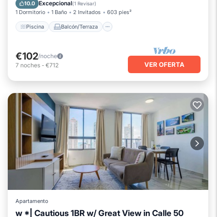
Aire acondicionado
Excepcional
10.0
(
1 Revisar
)
1 Dormitorio
1 Baño
2 Invitados
603 pies²
Piscina
Balcón/Terraza
€102
/noche
VER OFERTA
7
noches
-
€712
Apartamento
w *| Cautious 1BR w/ Great View in Calle 50