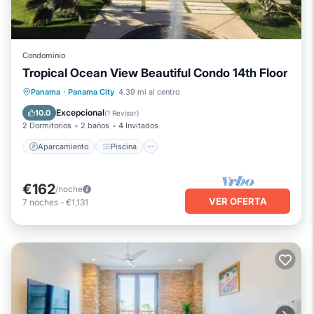
Condominio
Tropical Ocean View Beautiful Condo 14th Floor
Aparcamiento
Piscina
Panama
·
Panama City
4.39 mi al centro
Aire acondicionado
Internet
Excepcional
10.0
(
1 Revisar
)
2 Dormitorios
2 baños
4 Invitados
Aparcamiento
Piscina
€162
/noche
VER OFERTA
7
noches
-
€1,131