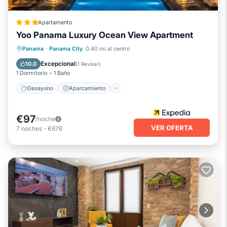
Apartamento
Yoo Panama Luxury Ocean View Apartment
Desayuno
Aparcamiento
Piscina
Panama
·
Panama City
0.40 mi al centro
Balcón/Terraza
Excepcional
10.0
(
1 Revisar
)
1 Dormitorio
1 Baño
Desayuno
Aparcamiento
€97
/noche
VER OFERTA
7
noches
-
€676