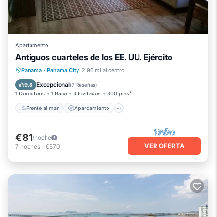
Apartamento
Antiguos cuarteles de los EE. UU. Ejército
Frente al mar
Aparcamiento
Panama
·
Panama City
2.96 mi al centro
Vista al mar
Balcón/Terraza
Excepcional
9.8
(
7 Reseñas
)
1 Dormitorio
1 Baño
4 Invitados
800 pies²
Frente al mar
Aparcamiento
€81
/noche
VER OFERTA
7
noches
-
€570