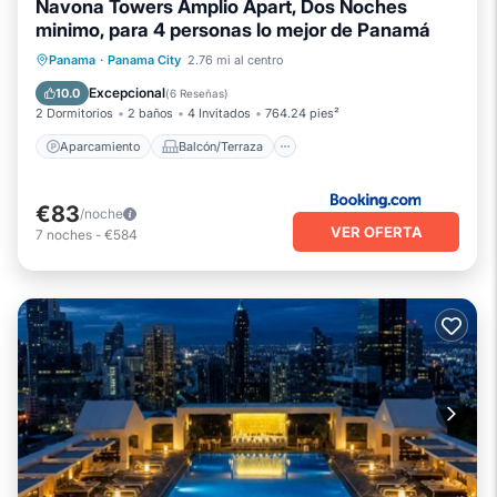
Navona Towers Amplio Apart, Dos Noches
minimo, para 4 personas lo mejor de Panamá
Aparcamiento
Balcón/Terraza
Panama
·
Panama City
2.76 mi al centro
Aire acondicionado
Internet
Excepcional
10.0
(
6 Reseñas
)
2 Dormitorios
2 baños
4 Invitados
764.24 pies²
Aparcamiento
Balcón/Terraza
€83
/noche
VER OFERTA
7
noches
-
€584