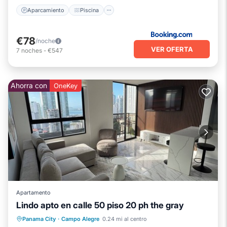
Aparcamiento
Piscina
€78
/noche
VER OFERTA
7
noches
-
€547
Ahorra con
OneKey
Apartamento
Lindo apto en calle 50 piso 20 ph the gray
Aparcamiento
Piscina
Panama City
·
Campo Alegre
0.24 mi al centro