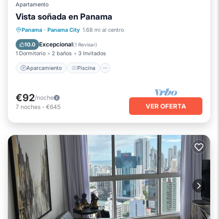
Apartamento
Vista soñada en Panama
Aparcamiento
Piscina
Cocina
Panama
·
Panama City
1.68 mi al centro
Aire acondicionado
Excepcional
10.0
(
1 Revisar
)
1 Dormitorio
2 baños
3 Invitados
Aparcamiento
Piscina
€92
/noche
VER OFERTA
7
noches
-
€645