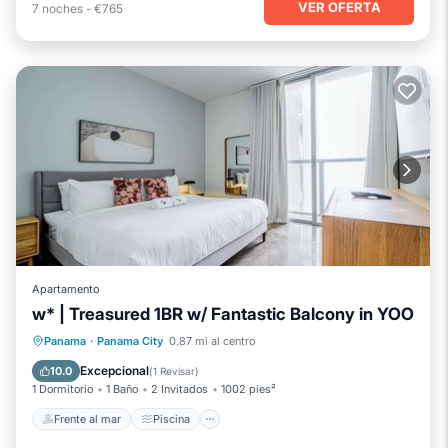
VER OFERTA
7
noches
-
€765
Apartamento
w* | Treasured 1BR w/ Fantastic Balcony in YOO
Frente al mar
Piscina
Spa
Panama
·
Panama City
0.87 mi al centro
Vista al mar
Excepcional
10.0
(
1 Revisar
)
1 Dormitorio
1 Baño
2 Invitados
1002 pies²
Frente al mar
Piscina