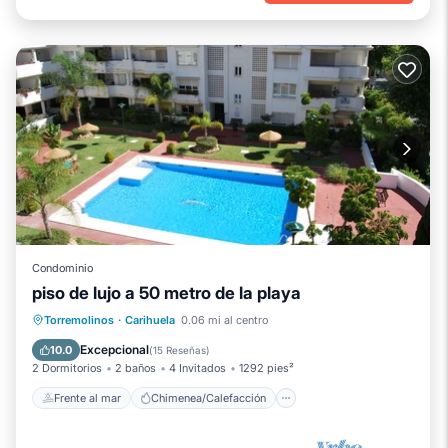
Condominio
piso de lujo a 50 metro de la playa
Frente al mar
Chimenea/Calefacción
Torremolinos
·
Carihuela
0.06 mi al centro
Piscina
Vista al mar
Excepcional
10.0
(
15 Reseñas
)
2 Dormitorios
2 baños
4 Invitados
1292 pies²
Frente al mar
Chimenea/Calefacción