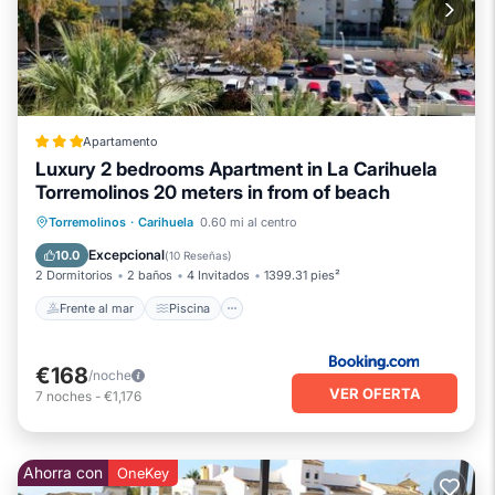
Apartamento
Luxury 2 bedrooms Apartment in La Carihuela
Torremolinos 20 meters in from of beach
Frente al mar
Piscina
Vista al mar
Torremolinos
·
Carihuela
0.60 mi al centro
Balcón/Terraza
Excepcional
10.0
(
10 Reseñas
)
2 Dormitorios
2 baños
4 Invitados
1399.31 pies²
Frente al mar
Piscina
€168
/noche
VER OFERTA
7
noches
-
€1,176
Ahorra con
OneKey