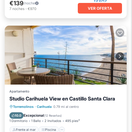
€139
/noche
VER OFERTA
7
noches
-
€970
Apartamento
Studio Carihuela View en Castillo Santa Clara
Frente al mar
Piscina
Vista al mar
Torremolinos
·
Carihuela
0.79 mi al centro
Balcón/Terraza
Excepcional
10.0
(
12 Reseñas
)
1 Dormitorio
1 Baño
2 Invitados
495 pies²
Frente al mar
Piscina