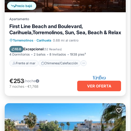
Precio bajó
Apartamento
First Line Beach and Boulevard,
Carihuela,Torremolinos, Sun, Sea, Beach & Relax
Frente al mar
Chimenea/Calefacción
Torremolinos
·
Carihuela
0.68 mi al centro
Piscina
Vista al mar
Excepcional
10.0
(
52 Reseñas
)
4 Dormitorios
2 baños
8 Invitados
1938 pies²
Frente al mar
Chimenea/Calefacción
€253
/noche
VER OFERTA
7
noches
-
€1,768