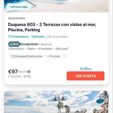
Precio bajó
Apartamento
Duquesa 603 - 2 Terrazas con vistas al mar,
Piscina, Parking
Chimenea/Calefacción
Piscina
Torremolinos
·
Carihuela
0.53 mi al centro
Balcón/Terraza
Se admiten mascotas
Excepcional
10.0
(
5 Reseñas
)
1 Dormitorio
1 Baño
4 Invitados
646 pies²
Chimenea/Calefacción
Piscina
€97
/noche
VER OFERTA
7
noches
-
€682