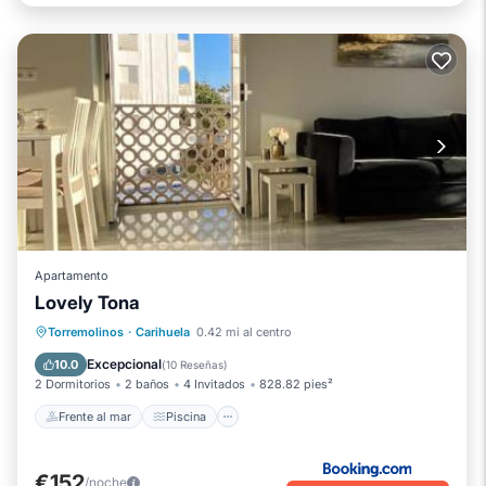
Apartamento
Lovely Tona
Frente al mar
Piscina
Vista al mar
Torremolinos
·
Carihuela
0.42 mi al centro
Balcón/Terraza
Excepcional
10.0
(
10 Reseñas
)
2 Dormitorios
2 baños
4 Invitados
828.82 pies²
Frente al mar
Piscina
€152
/noche