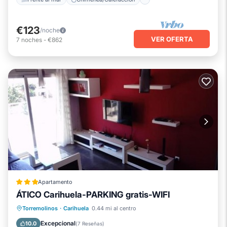
€123
/noche
VER OFERTA
7
noches
-
€862
Apartamento
ÁTICO Carihuela-PARKING gratis-WIFI
Playa privada
Frente al mar
Torremolinos
·
Carihuela
0.44 mi al centro
Bañera de hidromasaje
Spa
Excepcional
10.0
(
7 Reseñas
)