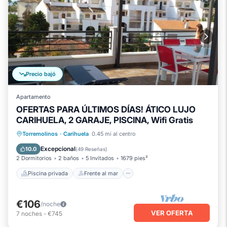
Precio bajó
Apartamento
OFERTAS PARA ÚLTIMOS DÍAS! ÁTICO LUJO
CARIHUELA, 2 GARAJE, PISCINA, Wifi Gratis
Piscina privada
Frente al mar
Torremolinos
·
Carihuela
0.45 mi al centro
Chimenea/Calefacción
Piscina
Excepcional
10.0
(
49 Reseñas
)
2 Dormitorios
2 baños
5 Invitados
1679 pies²
Piscina privada
Frente al mar
€106
/noche
VER OFERTA
7
noches
-
€745