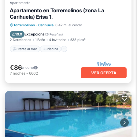
Apartamento
Apartamento en Torremolinos (zona La
Carihuela) Erisa 1.
Frente al mar
Piscina
Vista al mar
Torremolinos
·
Carihuela
0.42 mi al centro
Balcón/Terraza
Excepcional
10.0
(
6 Reseñas
)
2 Dormitorios
1 Baño
4 Invitados
538 pies²
Frente al mar
Piscina
€86
/noche
VER OFERTA
7
noches
-
€602