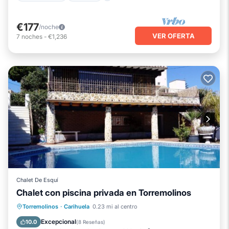
€177
/noche
VER OFERTA
7
noches
-
€1,236
Chalet De Esquí
Chalet con piscina privada en Torremolinos
Piscina privada
Chimenea/Calefacción
Torremolinos
·
Carihuela
0.23 mi al centro
Piscina
Balcón/Terraza
Excepcional
10.0
(
8 Reseñas
)