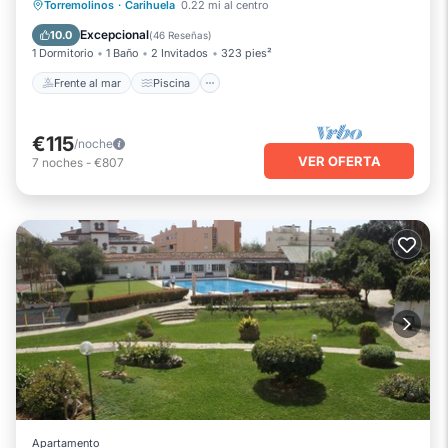
Frente al mar
Piscina
Vista al mar
Torremolinos
·
Carihuela
0.22 mi al centro
Balcón/Terraza
Excepcional
10.0
(
46 Reseñas
)
1 Dormitorio
1 Baño
2 Invitados
323 pies²
Frente al mar
Piscina
€115
/noche
VER OFERTA
7
noches
-
€807
Apartamento