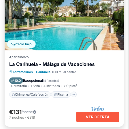
Precio bajó
Apartamento
La Carihuela - Málaga de Vacaciones
Chimenea/Calefacción
Piscina
Torremolinos
·
Carihuela
0.10 mi al centro
Balcón/Terraza
Se admiten mascotas
Excepcional
10.0
(
4 Reseñas
)
1 Dormitorio
1 Baño
4 Invitados
710 pies²
Chimenea/Calefacción
Piscina
€131
/noche
VER OFERTA
7
noches
-
€918