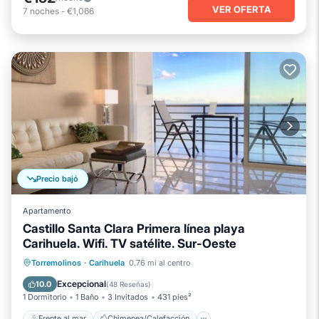
VER OFERTA
7
noches
-
€1,066
Precio bajó
Apartamento
Castillo Santa Clara Primera línea playa
Carihuela. Wifi. TV satélite. Sur-Oeste
Frente al mar
Chimenea/Calefacción
Torremolinos
·
Carihuela
0.76 mi al centro
Piscina
Vista al mar
Excepcional
10.0
(
48 Reseñas
)
1 Dormitorio
1 Baño
3 Invitados
431 pies²
Frente al mar
Chimenea/Calefacción