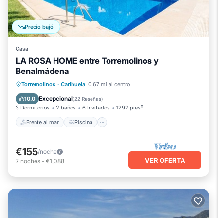
Precio bajó
Casa
LA ROSA HOME entre Torremolinos y
Benalmádena
Frente al mar
Piscina
Vista al mar
Torremolinos
·
Carihuela
0.67 mi al centro
Balcón/Terraza
Excepcional
10.0
(
22 Reseñas
)
3 Dormitorios
2 baños
6 Invitados
1292 pies²
Frente al mar
Piscina
€155
/noche
VER OFERTA
7
noches
-
€1,088