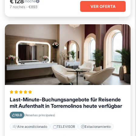
€128
/noche
VER OFERTA
7
noches
-
€893
Last-Minute-Buchungsangebote für Reisende
mit Aufenthalt in Torremolinos heute verfügbar
10.0
(Reseñas principales)
Aire acondicionado
TELEVISOR
Estacionamiento