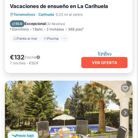
Vacaciones de ensueño en La Carihuela
Frente al mar
Piscina
Vista al mar
Torremolinos
·
Carihuela
0.23 mi al centro
Balcón/Terraza
Excepcional
10.0
(
32 Reseñas
)
1 Dormitorio
1 Baño
2 Invitados
388 pies²
Frente al mar
Piscina
€132
/noche
VER OFERTA
7
noches
-
€924
Precio bajó