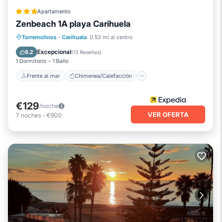
Apartamento
Zenbeach 1A playa Carihuela
Frente al mar
Chimenea/Calefacción
Torremolinos
·
Carihuela
0.53 mi al centro
Vista al mar
Balcón/Terraza
Excepcional
9.2
(
13 Reseñas
)
1 Dormitorio
1 Baño
Frente al mar
Chimenea/Calefacción
€129
/noche
VER OFERTA
7
noches
-
€900