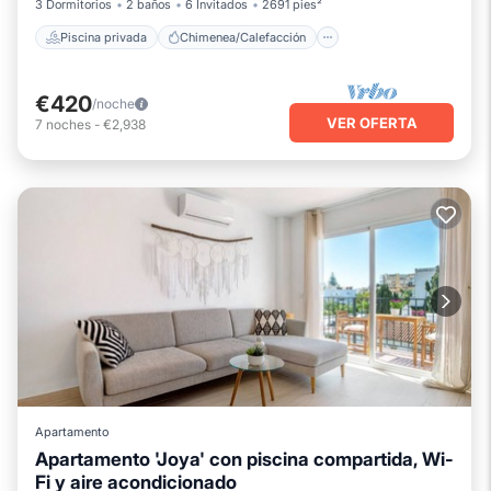
3 Dormitorios
2 baños
6 Invitados
2691 pies²
Piscina privada
Chimenea/Calefacción
€420
/noche
VER OFERTA
7
noches
-
€2,938
Apartamento
Apartamento 'Joya' con piscina compartida, Wi-
Fi y aire acondicionado