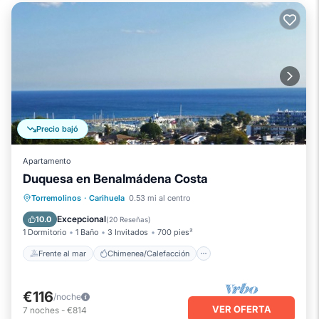
Precio bajó
Apartamento
Duquesa en Benalmádena Costa
Frente al mar
Chimenea/Calefacción
Torremolinos
·
Carihuela
0.53 mi al centro
Piscina
Vista al mar
Excepcional
10.0
(
20 Reseñas
)
1 Dormitorio
1 Baño
3 Invitados
700 pies²
Frente al mar
Chimenea/Calefacción
€116
/noche
VER OFERTA
7
noches
-
€814