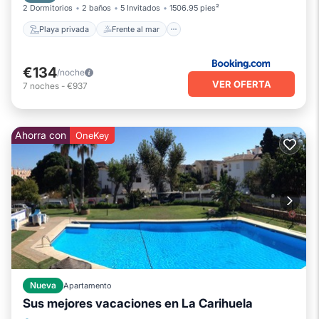
2 Dormitorios
2 baños
5 Invitados
1506.95 pies²
Playa privada
Frente al mar
€134
/noche
VER OFERTA
7
noches
-
€937
Ahorra con
OneKey
Nueva
Apartamento
Sus mejores vacaciones en La Carihuela