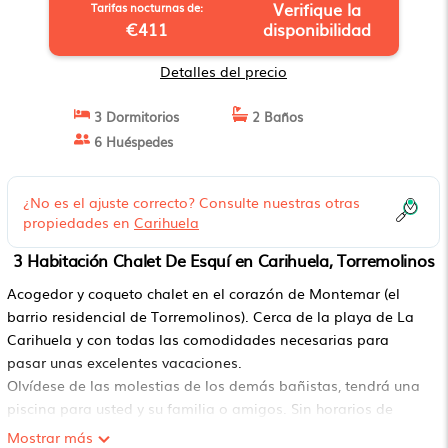
Verifique la
Tarifas nocturnas de:
€411
disponibilidad
Detalles del precio
3 Dormitorios
2 Baños
6 Huéspedes
¿No es el ajuste correcto? Consulte nuestras otras
propiedades en
Carihuela
3 Habitación Chalet De Esquí en Carihuela, Torremolinos
Acogedor y coqueto chalet en el corazón de Montemar (el
barrio residencial de Torremolinos). Cerca de la playa de La
Carihuela y con todas las comodidades necesarias para
pasar unas excelentes vacaciones.
Olvídese de las molestias de los demás bañistas, tendrá una
piscina para usted y su familia o amigos. Sin horarios de
apertura o cierre: podrá darse un chapuzón cuando usted lo
Mostrar más