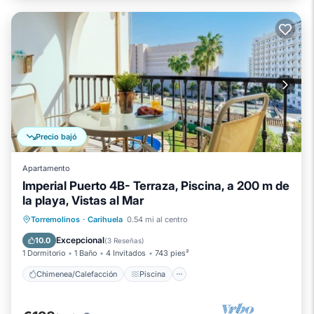
Precio bajó
Apartamento
Imperial Puerto 4B- Terraza, Piscina, a 200 m de
la playa, Vistas al Mar
Chimenea/Calefacción
Piscina
Torremolinos
·
Carihuela
0.54 mi al centro
Balcón/Terraza
Se admiten mascotas
Excepcional
10.0
(
3 Reseñas
)
1 Dormitorio
1 Baño
4 Invitados
743 pies²
Chimenea/Calefacción
Piscina