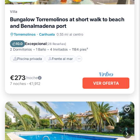
Villa
Bungalow Torremolinos at short walk to beach
and Benalmadena port
Piscina privada
Frente al mar
Torremolinos
·
Carihuela
0.55 mi al centro
Chimenea/Calefacción
Piscina
Excepcional
10.0
(
28 Reseñas
)
2 Dormitorios
1 Baño
4 Invitados
1184 pies²
Piscina privada
Frente al mar
€273
/noche
VER OFERTA
7
noches
-
€1,912