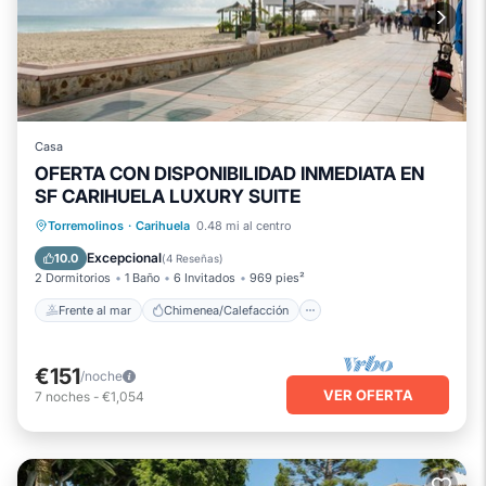
Casa
OFERTA CON DISPONIBILIDAD INMEDIATA EN
SF CARIHUELA LUXURY SUITE
Frente al mar
Chimenea/Calefacción
Torremolinos
·
Carihuela
0.48 mi al centro
Vista al mar
Balcón/Terraza
Excepcional
10.0
(
4 Reseñas
)
2 Dormitorios
1 Baño
6 Invitados
969 pies²
Frente al mar
Chimenea/Calefacción
€151
/noche
VER OFERTA
7
noches
-
€1,054