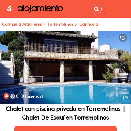
Carihuela Alquileres
Torremolinos
Carihuela
10.0
(8 Reseñas)
1
/4
Chalet con piscina privada en Torremolinos |
Chalet De Esquí en Torremolinos