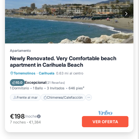
Apartamento
Newly Renovated. Very Comfortable beach
apartment in Carihuela Beach
Frente al mar
Chimenea/Calefacción
Torremolinos
·
Carihuela
0.63 mi al centro
Piscina
Vista al mar
Excepcional
10.0
(
21 Reseñas
)
1 Dormitorio
1 Baño
3 Invitados
646 pies²
Frente al mar
Chimenea/Calefacción
€198
/noche
VER OFERTA
7
noches
-
€1,384