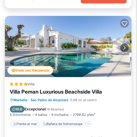
Visto con frecuencia
Villa
Villa Peman Luxurious Beachside Villa
Frente al mar
Bañera de hidromasaje
Marbella
·
San Pedro de Alcantara
0.86 mi al centro
Desayuno
Aparcamiento
Excepcional
10.0
(
18 Reseñas
)
5 Dormitorios
4 baños
8 Invitados
2798.62 pies²
Frente al mar
Bañera de hidromasaje