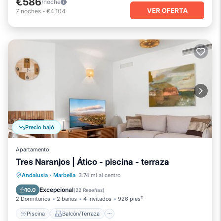
€586
/noche
VER OFERTA
7
noches
-
€4,104
Precio bajó
Apartamento
Tres Naranjos | Ático - piscina - terraza
Piscina
Balcón/Terraza
Cocina
Andalusia
·
Marbella
3.74 mi al centro
Aire acondicionado
Excepcional
10.0
(
22 Reseñas
)
2 Dormitorios
2 baños
4 Invitados
926 pies²
Piscina
Balcón/Terraza