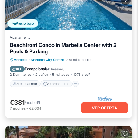
Precio bajó
Apartamento
Beachfront Condo in Marbella Center with 2
Pools & Parking
Frente al mar
Aparcamiento
Piscina
Marbella
·
Marbella City Centre
0.41 mi al centro
Vista al mar
Excepcional
10.0
(
41 Reseñas
)
2 Dormitorios
2 baños
5 Invitados
1076 pies²
Frente al mar
Aparcamiento
€381
/noche
VER OFERTA
7
noches
-
€2,664