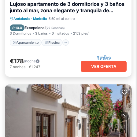
Lujoso apartamento de 3 dormitorios y 3 baños
junto al mar, zona elegante y tranquila de
ELVIRIA
Aparcamiento
Piscina
Vista al mar
Andalusia
·
Marbella
5.50 mi al centro
Balcón/Terraza
Excepcional
10.0
(
27 Reseñas
)
3 Dormitorios
3 baños
6 Invitados
2153 pies²
Aparcamiento
Piscina
€178
/noche
VER OFERTA
7
noches
-
€1,247