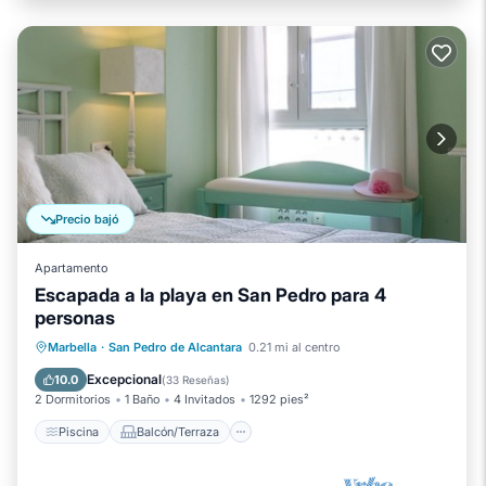
Precio bajó
Apartamento
Escapada a la playa en San Pedro para 4
personas
Piscina
Balcón/Terraza
Cocina
Marbella
·
San Pedro de Alcantara
0.21 mi al centro
Aire acondicionado
Excepcional
10.0
(
33 Reseñas
)
2 Dormitorios
1 Baño
4 Invitados
1292 pies²
Piscina
Balcón/Terraza