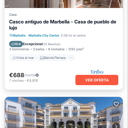
Casa
Casco antiguo de Marbella - Casa de pueblo de
lujo
Vista al mar
Balcón/Terraza
Marbella
·
Marbella City Centre
0.09 mi al centro
Vistas
Cocina
Excepcional
10.0
(
25 Reseñas
)
3 Dormitorios
3 baños
6 Invitados
1292 pies²
Vista al mar
Balcón/Terraza
€688
/noche
VER OFERTA
7
noches
-
€4,816