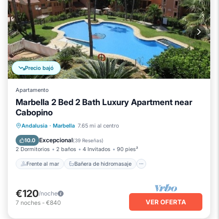
Precio bajó
Apartamento
Marbella 2 Bed 2 Bath Luxury Apartment near
Cabopino
Frente al mar
Bañera de hidromasaje
Andalusia
·
Marbella
7.65 mi al centro
Aparcamiento
Piscina
Excepcional
10.0
(
39 Reseñas
)
2 Dormitorios
2 baños
4 Invitados
90 pies²
Frente al mar
Bañera de hidromasaje
€120
/noche
VER OFERTA
7
noches
-
€840