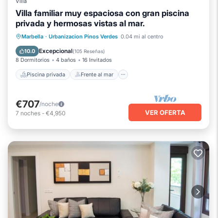
Villa
Villa familiar muy espaciosa con gran piscina
privada y hermosas vistas al mar.
Piscina privada
Frente al mar
Marbella
·
Urbanizacion Pinos Verdes
0.04 mi al centro
Aparcamiento
Piscina
Excepcional
10.0
(
105 Reseñas
)
8 Dormitorios
4 baños
16 Invitados
Piscina privada
Frente al mar
€707
/noche
VER OFERTA
7
noches
-
€4,950