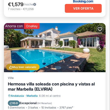
€1,579
/noche
VER OFERTA
7
noches
-
€11,056
Ahorra con
OneKey
Muy bien valorado
Villa
Hermosa villa soleada con piscina y vistas al
mar Marbella (ELVIRIA)
Piscina privada
Frente al mar
Andalusia
·
Marbella
6.06 mi al centro
Aparcamiento
Piscina
Excepcional
10.0
(
64 Reseñas
)
5 Dormitorios
3 baños
10 Invitados
3767 pies²