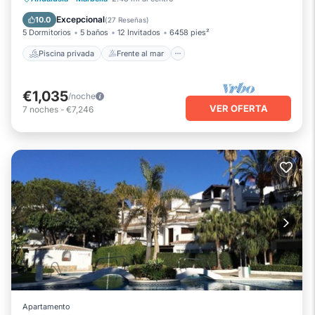
Aparcamiento
Piscina
Excepcional
10.0
(
27 Reseñas
)
5 Dormitorios
5 baños
12 Invitados
6458 pies²
Piscina privada
Frente al mar
€1,035
/noche
VER OFERTA
7
noches
-
€7,246
Apartamento