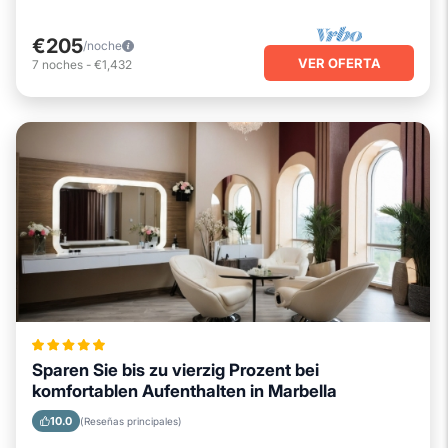
€205
/noche
VER OFERTA
7
noches
-
€1,432
Sparen Sie bis zu vierzig Prozent bei
komfortablen Aufenthalten in Marbella
10.0
(Reseñas principales)