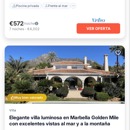
Piscina privada
Frente al mar
€572
/noche
VER OFERTA
7
noches
-
€4,002
Muy bien valorado
Villa
Elegante villa luminosa en Marbella Golden Mile
con excelentes vistas al mar y a la montaña