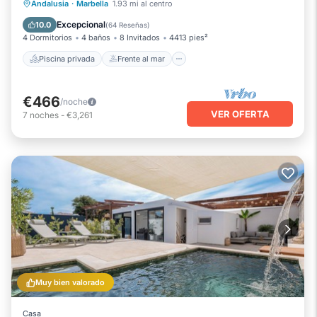
Piscina privada
Frente al mar
Andalusia
·
Marbella
1.93 mi al centro
Aparcamiento
Piscina
Excepcional
10.0
(
64 Reseñas
)
4 Dormitorios
4 baños
8 Invitados
4413 pies²
Piscina privada
Frente al mar
€466
/noche
VER OFERTA
7
noches
-
€3,261
Muy bien valorado
Casa