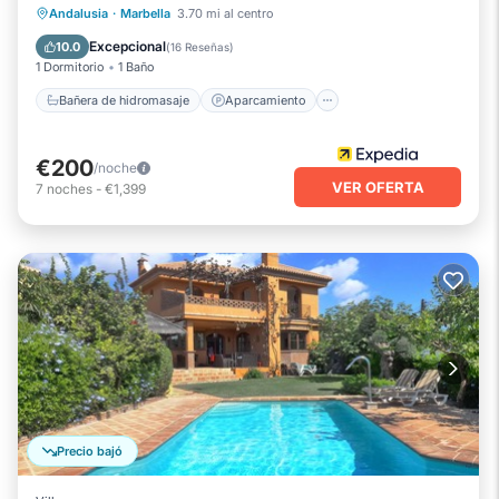
Bañera de hidromasaje
Aparcamiento
Andalusia
·
Marbella
3.70 mi al centro
Piscina
Spa
Excepcional
10.0
(
16 Reseñas
)
1 Dormitorio
1 Baño
Bañera de hidromasaje
Aparcamiento
€200
/noche
VER OFERTA
7
noches
-
€1,399
Precio bajó