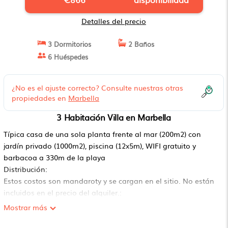
Detalles del precio
3 Dormitorios
2 Baños
6 Huéspedes
¿No es el ajuste correcto? Consulte nuestras otras
propiedades en
Marbella
3 Habitación Villa en Marbella
Típica casa de una sola planta frente al mar (200m2) con
jardín privado (1000m2), piscina (12x5m), WIFI gratuito y
barbacoa a 330m de la playa
Distribución:
Estos costos son mandaroty y se cargan en el sitio. No están
incluidos en el precio del alquiler.:
Mascotas; No se permite
Mostrar más
Ropa de cama; Presente
Servicios opcionales que puede organizar en el sitio: