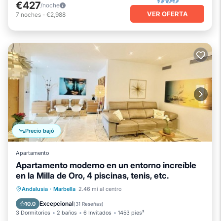
€427
/noche
VER OFERTA
7
noches
-
€2,988
Precio bajó
Apartamento
Apartamento moderno en un entorno increíble
en la Milla de Oro, 4 piscinas, tenis, etc.
Piscina privada
Frente al mar
Andalusia
·
Marbella
2.46 mi al centro
Bañera de hidromasaje
Aparcamiento
Excepcional
10.0
(
31 Reseñas
)
3 Dormitorios
2 baños
6 Invitados
1453 pies²