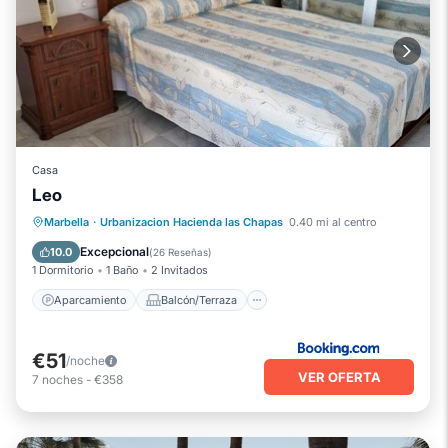
Casa
Leo
Aparcamiento
Balcón/Terraza
Marbella
·
Urbanizacion Hacienda las Chapas
0.40 mi al centro
Apto para niños
Excepcional
10.0
(
26 Reseñas
)
1 Dormitorio
1 Baño
2 Invitados
Aparcamiento
Balcón/Terraza
€51
/noche
VER OFERTA
7
noches
-
€358