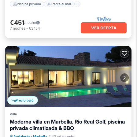
Piscina privada
Frente al mar
€451
/noche
VER OFERTA
7
noches
-
€3,154
Precio bajó
Villa
Moderna villa en Marbella, Rio Real Golf, piscina
privada climatizada & BBQ
Piscina privada
Frente al mar
Andalusia
·
Marbella
2.43 mi al centro