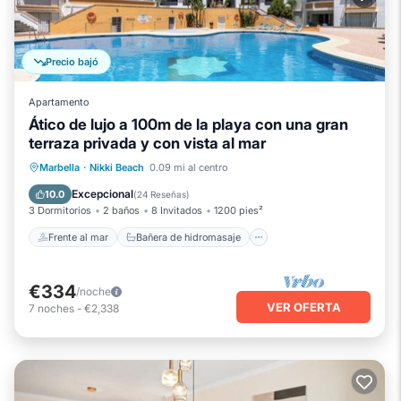
Precio bajó
Apartamento
Ático de lujo a 100m de la playa con una gran
terraza privada y con vista al mar
Frente al mar
Bañera de hidromasaje
Marbella
·
Nikki Beach
0.09 mi al centro
Aparcamiento
Piscina
Excepcional
10.0
(
24 Reseñas
)
3 Dormitorios
2 baños
8 Invitados
1200 pies²
Frente al mar
Bañera de hidromasaje
€334
/noche
VER OFERTA
7
noches
-
€2,338