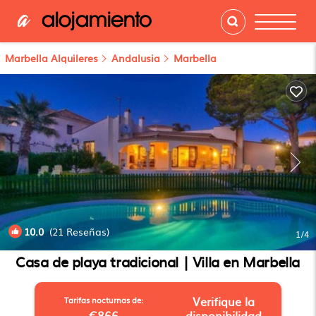
Marbella Alquileres
Andalusia
Marbella
10.0
(21 Reseñas)
1
/4
Casa de playa tradicional | Villa en Marbella
Verifique la
Tarifas nocturnas de:
€866
disponibilidad