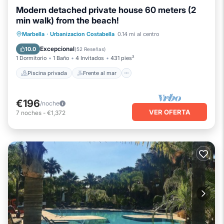
Modern detached private house 60 meters (2
min walk) from the beach!
Piscina privada
Frente al mar
Marbella
·
Urbanizacion Costabella
0.14 mi al centro
Aparcamiento
Piscina
Excepcional
10.0
(
52 Reseñas
)
1 Dormitorio
1 Baño
4 Invitados
431 pies²
Piscina privada
Frente al mar
€196
/noche
VER OFERTA
7
noches
-
€1,372