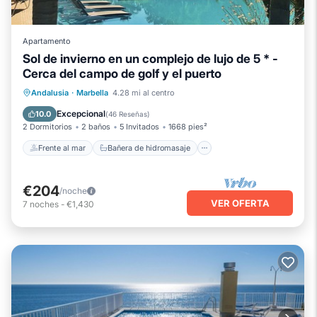
Apartamento
Sol de invierno en un complejo de lujo de 5 * -
Cerca del campo de golf y el puerto
Frente al mar
Bañera de hidromasaje
Andalusia
·
Marbella
4.28 mi al centro
Aparcamiento
Piscina
Excepcional
10.0
(
46 Reseñas
)
2 Dormitorios
2 baños
5 Invitados
1668 pies²
Frente al mar
Bañera de hidromasaje
€204
/noche
VER OFERTA
7
noches
-
€1,430