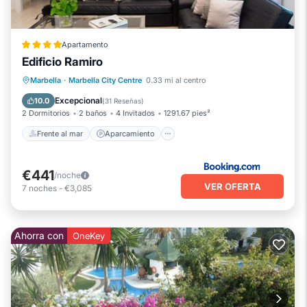
Apartamento
Edificio Ramiro
Frente al mar
Aparcamiento
Marbella
·
Marbella City Centre
0.33 mi al centro
Vista al mar
Balcón/Terraza
Excepcional
10.0
(
31 Reseñas
)
2 Dormitorios
2 baños
4 Invitados
1291.67 pies²
Frente al mar
Aparcamiento
€441
/noche
VER OFERTA
7
noches
-
€3,085
Ahorra con
OneKey