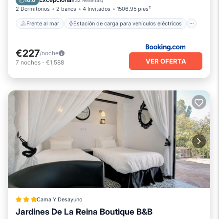
10.0
(
32 Reseñas
)
2 Dormitorios
2 baños
4 Invitados
1506.95 pies²
Frente al mar
Estación de carga para vehículos eléctricos
€227
/noche
VER OFERTA
7
noches
-
€1,588
Cama Y Desayuno
Jardines De La Reina Boutique B&B