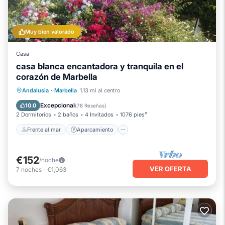
Muy bien valorado
Casa
casa blanca encantadora y tranquila en el
corazón de Marbella
Frente al mar
Aparcamiento
Piscina
Andalusia
·
Marbella
1.13 mi al centro
Vista al mar
Excepcional
10.0
(
78 Reseñas
)
2 Dormitorios
2 baños
4 Invitados
1076 pies²
Frente al mar
Aparcamiento
€152
/noche
VER OFERTA
7
noches
-
€1,063