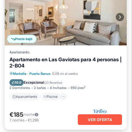
Precio bajó
Apartamento
Apartamento en Las Gaviotas para 4 personas |
2-B04
Aparcamiento
Piscina
Marbella
·
Puerto Banus
0.09 mi al centro
Balcón/Terraza
Cocina
Excepcional
10.0
(
23 Reseñas
)
2 Dormitorios
2 baños
4 Invitados
990 pies²
Aparcamiento
Piscina
€185
/noche
VER OFERTA
7
noches
-
€1,296