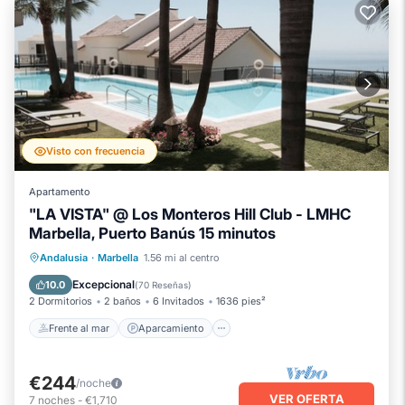
Visto con frecuencia
Apartamento
"LA VISTA" @ Los Monteros Hill Club - LMHC
Marbella, Puerto Banús 15 minutos
Frente al mar
Aparcamiento
Piscina
Andalusia
·
Marbella
1.56 mi al centro
Spa
Excepcional
10.0
(
70 Reseñas
)
2 Dormitorios
2 baños
6 Invitados
1636 pies²
Frente al mar
Aparcamiento
€244
/noche
VER OFERTA
7
noches
-
€1,710