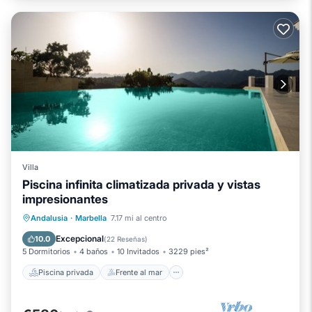
Villa
Piscina infinita climatizada privada y vistas
impresionantes
Piscina privada
Frente al mar
Andalusia
·
Marbella
7.17 mi al centro
Desayuno
Aparcamiento
Excepcional
10.0
(
22 Reseñas
)
5 Dormitorios
4 baños
10 Invitados
3229 pies²
Piscina privada
Frente al mar