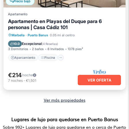
Precio bajó
Apartamento
Apartamento en Playas del Duque para 6
personas | Casa Cádiz 101
Aparcamiento
Piscina
Marbella
·
Puerto Banus
0.05 mi al centro
Balcón/Terraza
Cocina
Excepcional
10.0
(
4 Reseñas
)
3 Dormitorios
2 baños
6 Invitados
1378 pies²
Aparcamiento
Piscina
€214
/noche
VER OFERTA
7
noches
-
€1,501
Ver más propiedades
Lugares de lujo para quedarse en Puerto Banus
Sobre
992
+ Lugares de lujo para quedarse en o cerca de Puerto