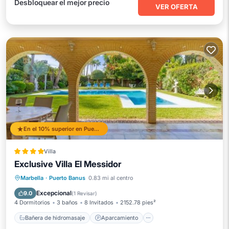
Desbloquear el mejor precio
VER OFERTA
En el 10% superior en Puerto Banus
Villa
Exclusive Villa El Messidor
Bañera de hidromasaje
Aparcamiento
Marbella
·
Puerto Banus
0.83 mi al centro
Piscina
Balcón/Terraza
Excepcional
9.0
(
1 Revisar
)
4 Dormitorios
3 baños
8 Invitados
2152.78 pies²
Bañera de hidromasaje
Aparcamiento