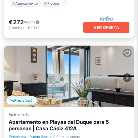
Aparcamiento
Piscina
€272
/noche
VER OFERTA
7
noches
-
€1,907
Precio bajó
Apartamento
Apartamento en Playas del Duque para 5
personas | Casa Cádiz 412A
Aparcamiento
Piscina
Vista al mar
Marbella
·
Puerto Banus
0.09 mi al centro