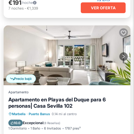
€191
/noche
VER OFERTA
7
noches
-
€1,339
Precio bajó
Apartamento
Apartamento en Playas del Duque para 6
personas| Casa Sevilla 102
Aparcamiento
Piscina
Vista al mar
Marbella
·
Puerto Banus
0.14 mi al centro
Balcón/Terraza
Excepcional
10.0
(
8 Reseñas
)
1 Dormitorio
1 Baño
6 Invitados
1787 pies²