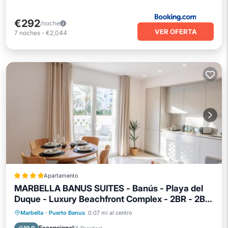
€292
/noche
VER OFERTA
7
noches
-
€2,044
Apartamento
MARBELLA BANUS SUITES - Banús - Playa del
Duque - Luxury Beachfront Complex - 2BR - 2BA
- Direct Beach Access - Just 3 Min Walk to
Playa privada
Frente al mar
Marbella
·
Puerto Banus
0.07 mi al centro
Puerto Banús Marina - Outdoor Terrace - 35,000
Aparcamiento
Piscina
Excepcional