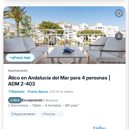
Precio bajó
Apartamento
Ático en Andalucía del Mar para 4 personas |
ADM 2-403
Aparcamiento
Piscina
Vista al mar
Marbella
·
Puerto Banus
0.11 mi al centro
Balcón/Terraza
Excepcional
10.0
(
9 Reseñas
)
2 Dormitorios
1 Baño
4 Invitados
861 pies²
Aparcamiento
Piscina