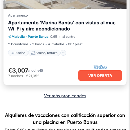
Apartamento
Apartamento 'Marina Banús' con vistas al mar,
Wi-Fi y aire acondicionado
Piscina
Balcón/Terraza
Cocina
Marbella
·
Puerto Banus
0.65 mi al centro
Aire acondicionado
2 Dormitorios
2 baños
4 Invitados
807 pies²
Piscina
Balcón/Terraza
€3,007
/noche
VER OFERTA
7
noches
-
€21,052
Ver más propiedades
Alquileres de vacaciones con calificación superior con
una piscina en Puerto Banus
Sobre
646
+ Alquileres de vacaciones con calificación superior