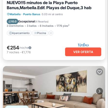
NUEVO!!5 minutos de la Playa Puerto
Banus,Marbella.Edif. Playas del Duque,3 hab
Aparcamiento
Piscina
Marbella
·
Puerto Banus
0.03 mi al centro
Balcón/Terraza
Cocina
Excepcional
10.0
(
4 Reseñas
)
3 Dormitorios
3 baños
6 Invitados
1776 pies²
Aparcamiento
Piscina
€254
/noche
VER OFERTA
7
noches
-
€1,776