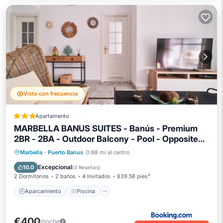
Visto con frecuencia
Apartamento
MARBELLA BANUS SUITES - Banús - Premium
2BR - 2BA - Outdoor Balcony - Pool - Opposite
ME Marbella Hotel - Walk to Beach - Near Puerto
Aparcamiento
Piscina
Marbella
·
Puerto Banus
0.88 mi al centro
Banús Marina & El Corte Ing Luxury Shopping -
Balcón/Terraza
Vistas
Excepcional
10.0
(
3 Reseñas
)
Ideal for Families - Quiet Community
2 Dormitorios
2 baños
4 Invitados
839.58 pies²
Aparcamiento
Piscina
€400
/noche