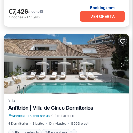
€7,426
/noche
VER OFERTA
7
noches
-
€51,985
Villa
Anfitrión | Villa de Cinco Dormitorios
Piscina privada
Frente al mar
Marbella
·
Puerto Banus
0.21 mi al centro
Desayuno
Aparcamiento
5 Dormitorios
5 baños
10 Invitados
13993 pies²
Piscina privada
Frente al mar