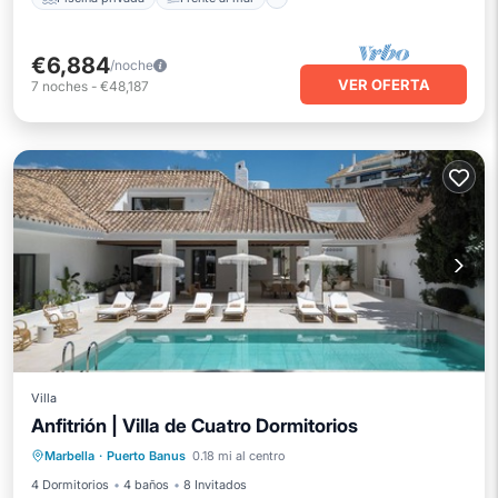
€6,884
/noche
VER OFERTA
7
noches
-
€48,187
Villa
Anfitrión | Villa de Cuatro Dormitorios
Piscina privada
Piscina
Marbella
·
Puerto Banus
0.18 mi al centro
Aire acondicionado
Internet
4 Dormitorios
4 baños
8 Invitados