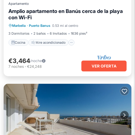
Apartamento
Amplio apartamento en Banús cerca de la playa
con Wi-Fi
Cocina
Aire acondicionado
Internet
Marbella
·
Puerto Banus
0.53 mi al centro
Se admiten mascotas
3 Dormitorios
2 baños
6 Invitados
1636 pies²
Cocina
Aire acondicionado
€3,464
/noche
VER OFERTA
7
noches
-
€24,248