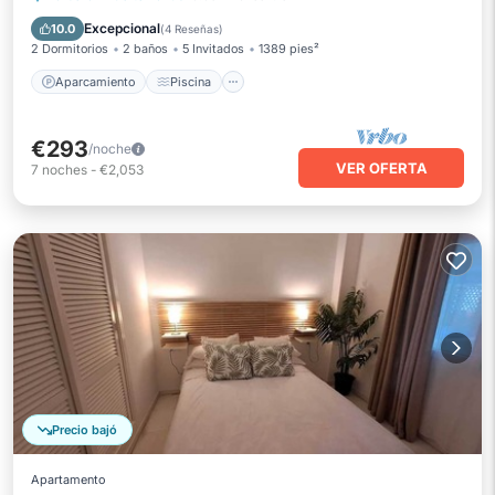
Balcón/Terraza
Excepcional
10.0
(
4 Reseñas
)
2 Dormitorios
2 baños
5 Invitados
1389 pies²
Aparcamiento
Piscina
€293
/noche
VER OFERTA
7
noches
-
€2,053
Precio bajó
Apartamento