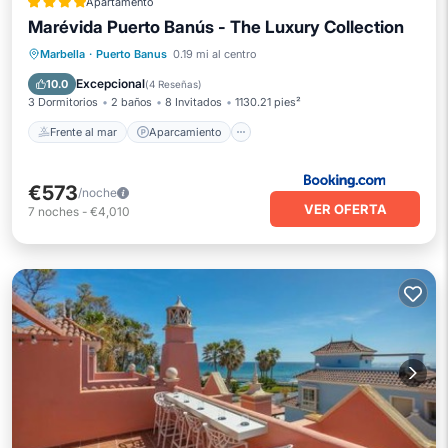
Apartamento
Marévida Puerto Banús - The Luxury Collection
Frente al mar
Aparcamiento
Piscina
Marbella
·
Puerto Banus
0.19 mi al centro
Vista al mar
Excepcional
10.0
(
4 Reseñas
)
3 Dormitorios
2 baños
8 Invitados
1130.21 pies²
Frente al mar
Aparcamiento
€573
/noche
VER OFERTA
7
noches
-
€4,010