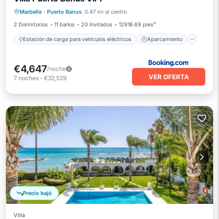
Aparcamiento
Piscina
Marbella
·
Puerto Banus
0.47 mi al centro
Balcón/Terraza
2 Dormitorios
11 baños
20 Invitados
12916.69 pies²
Estación de carga para vehículos eléctricos
Aparcamiento
€4,647
/noche
VER OFERTA
7
noches
-
€32,529
Precio bajó
Villa