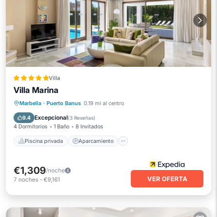
Villa
Villa Marina
Piscina privada
Aparcamiento
Marbella
·
Puerto Banus
0.19 mi al centro
Piscina
Vista al mar
Excepcional
9.4
(
3 Reseñas
)
4 Dormitorios
1 Baño
8 Invitados
Piscina privada
Aparcamiento
€1,309
/noche
VER OFERTA
7
noches
-
€9,161