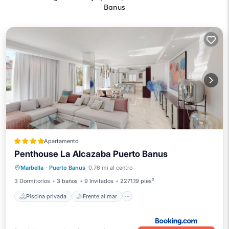
Banus
Apartamento
Penthouse La Alcazaba Puerto Banus
Piscina privada
Frente al mar
Marbella
·
Puerto Banus
0.76 mi al centro
Bañera de hidromasaje
Aparcamiento
3 Dormitorios
3 baños
9 Invitados
2271.19 pies²
Piscina privada
Frente al mar