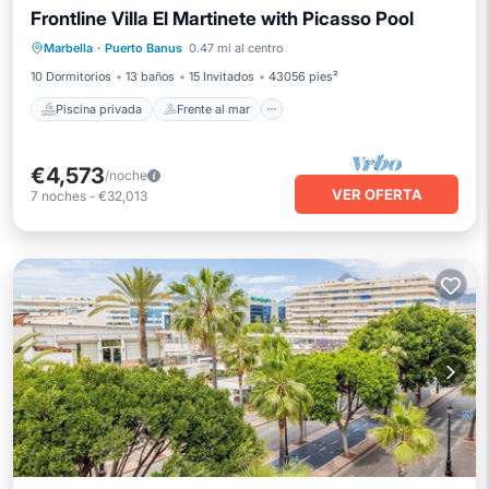
Frontline Villa El Martinete with Picasso Pool
Piscina privada
Frente al mar
Marbella
·
Puerto Banus
0.47 mi al centro
Desayuno
Aparcamiento
10 Dormitorios
13 baños
15 Invitados
43056 pies²
Piscina privada
Frente al mar
€4,573
/noche
VER OFERTA
7
noches
-
€32,013