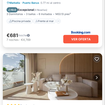
Piscina privada
Frente al mar
Marbella
·
Puerto Banus
0.77 mi al centro
Aparcamiento
Piscina
Excepcional
10.0
(
4 Reseñas
)
3 Dormitorios
3 baños
6 Invitados
1453.13 pies²
Piscina privada
Frente al mar
€681
/noche
VER OFERTA
7
noches
-
€4,769