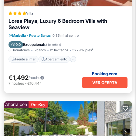
Villa
Lorea Playa, Luxury 6 Bedroom Villa with
Seaview
Frente al mar
Aparcamiento
Piscina
Marbella
·
Puerto Banus
0.85 mi al centro
Vista al mar
Excepcional
10.0
(
3 Reseñas
)
6 Dormitorios
5 baños
12 Invitados
3229.17 pies²
Frente al mar
Aparcamiento
€1,492
/noche
VER OFERTA
7
noches
-
€10,444
Ahorra con
OneKey