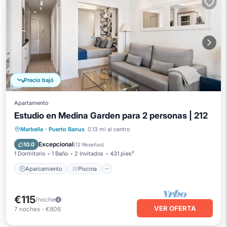
Precio bajó
Apartamento
Estudio en Medina Garden para 2 personas | 212
Aparcamiento
Piscina
Vista al mar
Marbella
·
Puerto Banus
0.13 mi al centro
Balcón/Terraza
Excepcional
10.0
(
12 Reseñas
)
1 Dormitorio
1 Baño
2 Invitados
431 pies²
Aparcamiento
Piscina
€115
/noche
VER OFERTA
7
noches
-
€806