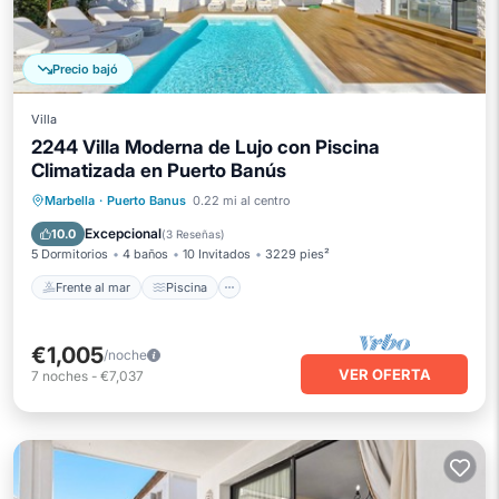
Precio bajó
Villa
2244 Villa Moderna de Lujo con Piscina
Climatizada en Puerto Banús
Frente al mar
Piscina
Spa
Marbella
·
Puerto Banus
0.22 mi al centro
Vista al mar
Excepcional
10.0
(
3 Reseñas
)
5 Dormitorios
4 baños
10 Invitados
3229 pies²
Frente al mar
Piscina
€1,005
/noche
VER OFERTA
7
noches
-
€7,037