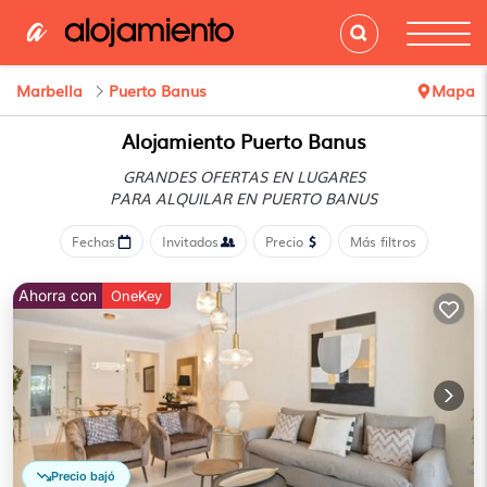
Marbella
Puerto Banus
Mapa
Alojamiento Puerto Banus
GRANDES OFERTAS EN LUGARES
PARA ALQUILAR EN PUERTO BANUS
Fechas
Invitados
Precio
Más filtros
Ahorra con
OneKey
Precio bajó