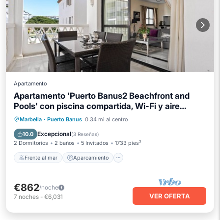
Apartamento
Apartamento 'Puerto Banus2 Beachfront and
Pools' con piscina compartida, Wi-Fi y aire
acondicionado.
Frente al mar
Aparcamiento
Piscina
Marbella
·
Puerto Banus
0.34 mi al centro
Vista al mar
Excepcional
10.0
(
3 Reseñas
)
2 Dormitorios
2 baños
5 Invitados
1733 pies²
Frente al mar
Aparcamiento
€862
/noche
VER OFERTA
7
noches
-
€6,031