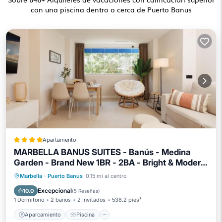
con una piscina dentro o cerca de Puerto Banus
Apartamento
MARBELLA BANUS SUITES - Banús - Medina
Garden - Brand New 1BR - 2BA - Bright & Modern
- Pool - Steps from Puerto Banús Marina - Walk
Aparcamiento
Piscina
Vistas
Marbella
·
Puerto Banus
0.15 mi al centro
to El Corte Ing Luxury Shopping Mall
Aire acondicionado
Excepcional
10.0
(
5 Reseñas
)
1 Dormitorio
2 baños
2 Invitados
538.2 pies²
Aparcamiento
Piscina