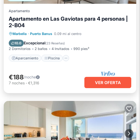
Apartamento
Apartamento en Las Gaviotas para 4 personas |
2-B04
Aparcamiento
Piscina
Marbella
·
Puerto Banus
0.09 mi al centro
Balcón/Terraza
Cocina
Excepcional
10.0
(
23 Reseñas
)
2 Dormitorios
2 baños
4 Invitados
990 pies²
Aparcamiento
Piscina
€188
/noche
VER OFERTA
7
noches
-
€1,316