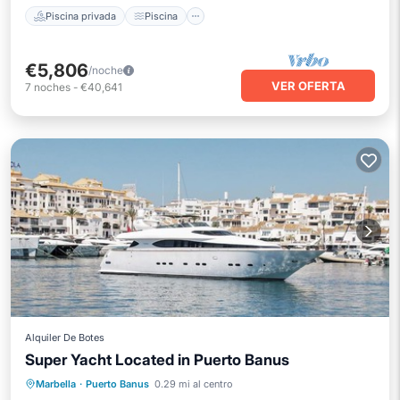
Piscina privada
Piscina
€5,806
/noche
VER OFERTA
7
noches
-
€40,641
Alquiler De Botes
Super Yacht Located in Puerto Banus
Frente al mar
Bañera de hidromasaje
Marbella
·
Puerto Banus
0.29 mi al centro