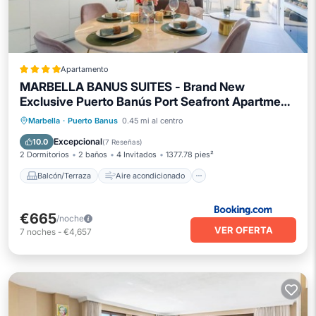
Apartamento
MARBELLA BANUS SUITES - Brand New
Exclusive Puerto Banús Port Seafront Apartment
- 2BR - 2BA - Outdoor Terrace - Spectacular
Balcón/Terraza
Aire acondicionado
Marbella
·
Puerto Banus
0.45 mi al centro
Mediterranean Views - Heart of Puerto Banús
Internet
Apto para niños
Excepcional
10.0
(
7 Reseñas
)
Marina - Steps from El Corte Ing Luxury Shopping
2 Dormitorios
2 baños
4 Invitados
1377.78 pies²
Balcón/Terraza
Aire acondicionado
€665
/noche
VER OFERTA
7
noches
-
€4,657