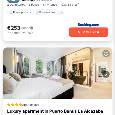
10.0
(
5 Reseñas
)
m2 Tropical Gardens - 3 Pools - 2 Onsite
2 Dormitorios
2 baños
4 Invitados
1033.34 pies²
Restaurants - Ideal for Families
Playa privada
Frente al mar
€253
/noche
VER OFERTA
7
noches
-
€1,769
Apartamento
Luxury apartment in Puerto Banus La Alcazaba