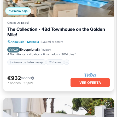
Precio bajó
Chalet De Esquí
The Collection - 4Bd Townhouse on the Golden
Mile!
Bañera de hidromasaje
Piscina
Andalusia
·
Marbella
2.33 mi al centro
Balcón/Terraza
Cocina
Excepcional
10.0
(
1 Revisar
)
4 Dormitorios
4 baños
8 Invitados
3014 pies²
Bañera de hidromasaje
Piscina
€932
/noche
VER OFERTA
7
noches
-
€6,521