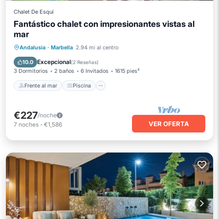
Chalet De Esquí
Fantástico chalet con impresionantes vistas al
mar
Frente al mar
Piscina
Vista al mar
Andalusia
·
Marbella
2.94 mi al centro
Balcón/Terraza
Excepcional
10.0
(
2 Reseñas
)
3 Dormitorios
2 baños
6 Invitados
1615 pies²
Frente al mar
Piscina
€227
/noche
VER OFERTA
7
noches
-
€1,586