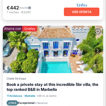
€442
/noche
VER OFERTA
7
noches
-
€3,097
Ahorra con
OneKey
Chalet De Esquí
Book a private stay at this incredible 5br villa, the
top ranked B&B in Marbella
Piscina privada
Frente al mar
Andalusia
·
Marbella
1.56 mi al centro
Bañera de hidromasaje
Aparcamiento
Excepcional
10.0
(
4 Reseñas
)