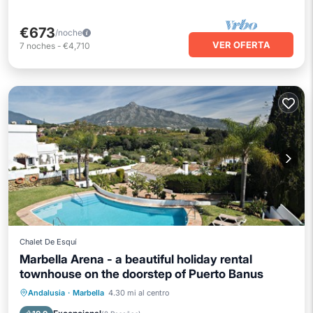
€673
/noche
VER OFERTA
7
noches
-
€4,710
Chalet De Esquí
Marbella Arena - a beautiful holiday rental
townhouse on the doorstep of Puerto Banus
Piscina
Spa
Balcón/Terraza
Andalusia
·
Marbella
4.30 mi al centro
Cocina