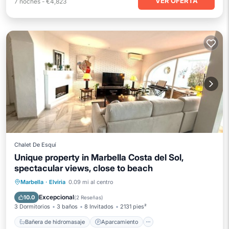
VER OFERTA
7
noches
-
€4,823
Chalet De Esquí
Unique property in Marbella Costa del Sol,
spectacular views, close to beach
Bañera de hidromasaje
Aparcamiento
Marbella
·
Elviria
0.09 mi al centro
Piscina
Balcón/Terraza
Excepcional
10.0
(
2 Reseñas
)
3 Dormitorios
3 baños
8 Invitados
2131 pies²
Bañera de hidromasaje
Aparcamiento