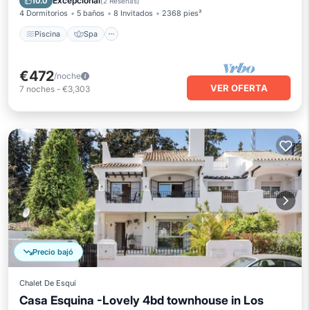
Excepcional
10.0
(
2 Reseñas
)
4 Dormitorios
5 baños
8 Invitados
2368 pies²
Piscina
Spa
€472
/noche
VER OFERTA
7
noches
-
€3,303
Precio bajó
Chalet De Esquí
Casa Esquina -Lovely 4bd townhouse in Los