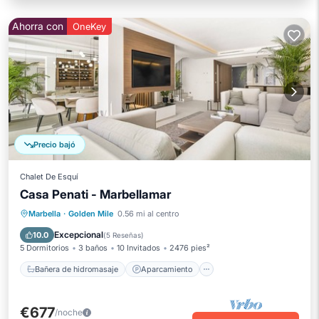
Ahorra con
OneKey
Precio bajó
Chalet De Esquí
Casa Penati - Marbellamar
Bañera de hidromasaje
Aparcamiento
Marbella
·
Golden Mile
0.56 mi al centro
Piscina
Spa
Excepcional
10.0
(
5 Reseñas
)
5 Dormitorios
3 baños
10 Invitados
2476 pies²
Bañera de hidromasaje
Aparcamiento
€677
/noche