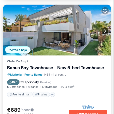
Precio bajó
Chalet De Esquí
Banus Bay Townhouse - New 5-bed Townhouse
Frente al mar
Piscina
Vista al mar
Marbella
·
Puerto Banus
0.64 mi al centro
Balcón/Terraza
Excepcional
10.0
(
2 Reseñas
)
5 Dormitorios
4 baños
10 Invitados
3014 pies²
Frente al mar
Piscina
€689
/noche