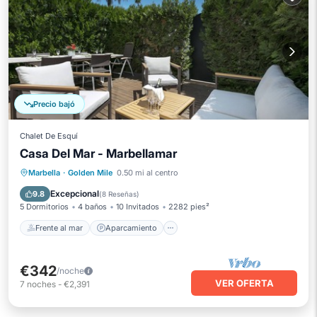
Precio bajó
Chalet De Esquí
Casa Del Mar - Marbellamar
Frente al mar
Aparcamiento
Piscina
Marbella
·
Golden Mile
0.50 mi al centro
Vista al mar
Excepcional
9.8
(
8 Reseñas
)
5 Dormitorios
4 baños
10 Invitados
2282 pies²
Frente al mar
Aparcamiento
€342
/noche
VER OFERTA
7
noches
-
€2,391