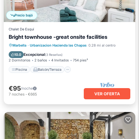
Precio bajó
Chalet De Esquí
Bright townhouse -great onsite facilities
Piscina
Balcón/Terraza
Cocina
Marbella
·
Urbanizacion Hacienda las Chapas
0.28 mi al centro
Aire acondicionado
Excepcional
10.0
(
3 Reseñas
)
2 Dormitorios
2 baños
4 Invitados
754 pies²
Piscina
Balcón/Terraza
€95
/noche
VER OFERTA
7
noches
-
€665