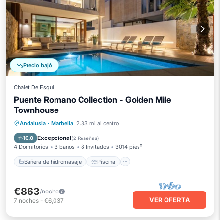
Precio bajó
Chalet De Esquí
Puente Romano Collection - Golden Mile
Townhouse
Bañera de hidromasaje
Piscina
Andalusia
·
Marbella
2.33 mi al centro
Balcón/Terraza
Cocina
Excepcional
10.0
(
2 Reseñas
)
4 Dormitorios
3 baños
8 Invitados
3014 pies²
Bañera de hidromasaje
Piscina
€863
/noche
VER OFERTA
7
noches
-
€6,037