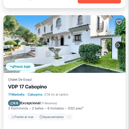
Precio bajó
Chalet De Esquí
VDP 17 Cabopino
Frente al mar
Aparcamiento
Piscina
Marbella
·
Cabopino
0.14 mi al centro
Vista al mar
Excepcional
9.6
(
11 Reseñas
)
3 Dormitorios
2 baños
6 Invitados
1292 pies²
Frente al mar
Aparcamiento