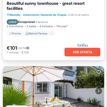
Beautiful sunny townhouse - great resort
facilities
Piscina
Balcón/Terraza
Cocina
Marbella
·
Urbanizacion Hacienda las Chapas
0.28 mi al centro
Aire acondicionado
Excepcional
10.0
(
4 Reseñas
)
2 Dormitorios
2 baños
4 Invitados
754 pies²
Piscina
Balcón/Terraza
€101
/noche
VER OFERTA
7
noches
-
€706