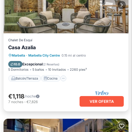
Chalet De Esquí
Casa Azalia
Balcón/Terraza
Cocina
Marbella
·
Marbella City Centre
0.15 mi al centro
Aire acondicionado
Internet
Excepcional
10.0
(
2 Reseñas
)
5 Dormitorios
5 baños
10 Invitados
2260 pies²
Balcón/Terraza
Cocina
€1,118
/noche
VER OFERTA
7
noches
-
€7,826