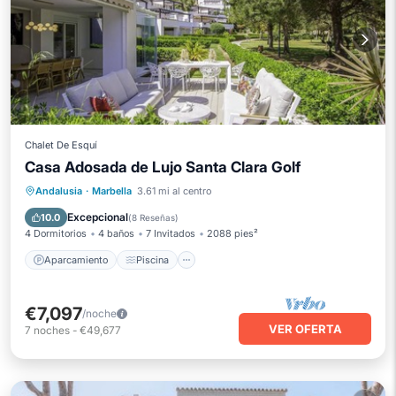
Chalet De Esquí
Casa Adosada de Lujo Santa Clara Golf
Aparcamiento
Piscina
Andalusia
·
Marbella
3.61 mi al centro
Balcón/Terraza
Cocina
Excepcional
10.0
(
8 Reseñas
)
4 Dormitorios
4 baños
7 Invitados
2088 pies²
Aparcamiento
Piscina
€7,097
/noche
VER OFERTA
7
noches
-
€49,677