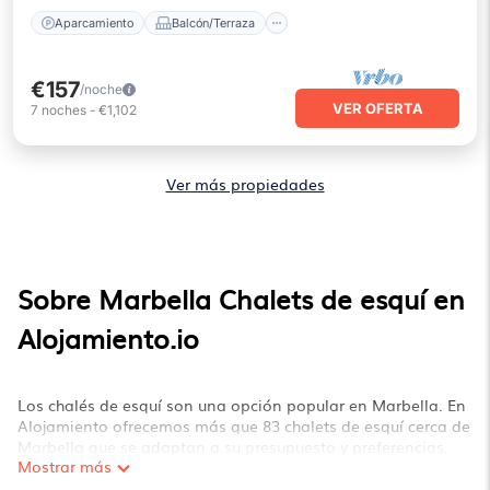
Aparcamiento
Balcón/Terraza
€157
/noche
VER OFERTA
7
noches
-
€1,102
Ver más propiedades
Sobre Marbella Chalets de esquí en
Alojamiento.io
Los chalés de esquí son una opción popular en Marbella. En
Alojamiento ofrecemos más que 83 chalets de esquí cerca de
Marbella que se adaptan a su presupuesto y preferencias.
Mostrar más
Estos chalets son una gran opción para aquellos que buscan
un lugar para hospedarse mientras disfrutan de sus