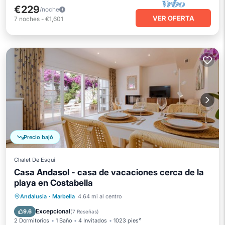
€229
/noche
VER OFERTA
7
noches
-
€1,601
Precio bajó
Chalet De Esquí
Casa Andasol - casa de vacaciones cerca de la
playa en Costabella
Aparcamiento
Balcón/Terraza
Andalusia
·
Marbella
4.64 mi al centro
Cocina
Aire acondicionado
Excepcional
9.6
(
7 Reseñas
)
2 Dormitorios
1 Baño
4 Invitados
1023 pies²