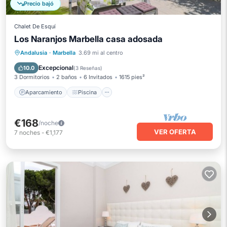
Precio bajó
Chalet De Esquí
Los Naranjos Marbella casa adosada
Aparcamiento
Piscina
Andalusia
·
Marbella
3.69 mi al centro
Balcón/Terraza
Cocina
Excepcional
10.0
(
3 Reseñas
)
3 Dormitorios
2 baños
6 Invitados
1615 pies²
Aparcamiento
Piscina
€168
/noche
VER OFERTA
7
noches
-
€1,177