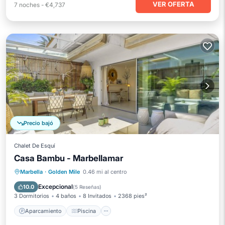
VER OFERTA
7
noches
-
€4,737
Precio bajó
Chalet De Esquí
Casa Bambu - Marbellamar
Aparcamiento
Piscina
Marbella
·
Golden Mile
0.46 mi al centro
Balcón/Terraza
Cocina
Excepcional
10.0
(
5 Reseñas
)
3 Dormitorios
4 baños
8 Invitados
2368 pies²
Aparcamiento
Piscina