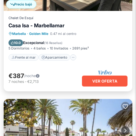
Precio bajó
Chalet De Esquí
Casa Isa - Marbellamar
Frente al mar
Aparcamiento
Piscina
Marbella
·
Golden Mile
0.47 mi al centro
Vista al mar
Excepcional
10.0
(
16 Reseñas
)
5 Dormitorios
4 baños
10 Invitados
2691 pies²
Frente al mar
Aparcamiento
€387
/noche
VER OFERTA
7
noches
-
€2,713