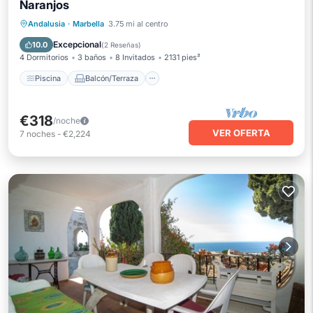
Naranjos
Piscina
Balcón/Terraza
Cocina
Andalusia
·
Marbella
3.75 mi al centro
Aire acondicionado
Excepcional
10.0
(
2 Reseñas
)
4 Dormitorios
3 baños
8 Invitados
2131 pies²
Piscina
Balcón/Terraza
€318
/noche
VER OFERTA
7
noches
-
€2,224