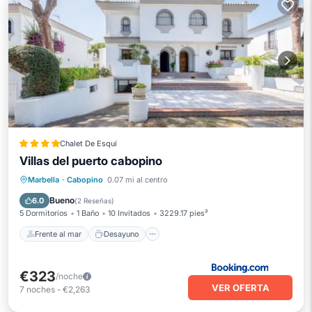
Chalet De Esquí
Villas del puerto cabopino
Frente al mar
Desayuno
Piscina
Marbella
·
Cabopino
0.07 mi al centro
Vista al mar
Bueno
6.0
(
2 Reseñas
)
5 Dormitorios
1 Baño
10 Invitados
3229.17 pies²
Frente al mar
Desayuno
€323
/noche
VER OFERTA
7
noches
-
€2,263