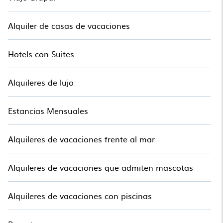
reservar un chalet de primera categoría en Marbella con
vistas al hermoso paisaje y al mejores actividades para
Alquiler de casas de vacaciones
participar. Entonces, ya sea que esté buscando un lugar
romántico para el fin de semana, un amplio chalet para tu
familia o amigos, o algo para ti solo, estas a un click lejos de
Hotels con Suites
conseguir todo esto en Alojamiento.
Alquileres de lujo
Estancias Mensuales
Alquileres de vacaciones frente al mar
Alquileres de vacaciones que admiten mascotas
Alquileres de vacaciones con piscinas