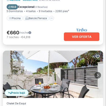
Aire acondicionado
Excepcional
10.0
(
4 Reseñas
)
5 Dormitorios
4 baños
9 Invitados
2260 pies²
Piscina
Balcón/Terraza
€660
/noche
VER OFERTA
7
noches
-
€4,618
Precio bajó
Chalet De Esquí