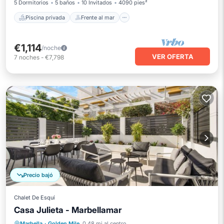
5 Dormitorios
5 baños
10 Invitados
4090 pies²
Piscina privada
Frente al mar
€1,114
/noche
VER OFERTA
7
noches
-
€7,798
Precio bajó
Chalet De Esquí
Casa Julieta - Marbellamar
Piscina
Balcón/Terraza
Cocina
Marbella
·
Golden Mile
0.48 mi al centro