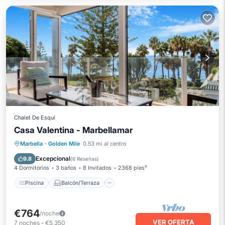
Chalet De Esquí
Casa Valentina - Marbellamar
Piscina
Balcón/Terraza
Cocina
Marbella
·
Golden Mile
0.53 mi al centro
Aire acondicionado
Excepcional
9.8
(
6 Reseñas
)
4 Dormitorios
3 baños
8 Invitados
2368 pies²
Piscina
Balcón/Terraza
€764
/noche
VER OFERTA
7
noches
-
€5,350