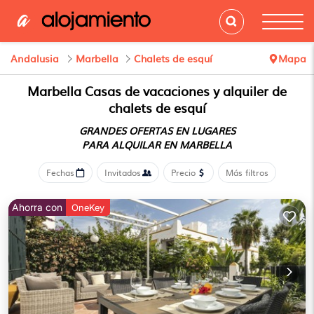
Andalusia
Marbella
Chalets de esquí
Mapa
Marbella Casas de vacaciones y alquiler de
chalets de esquí
GRANDES OFERTAS EN LUGARES
PARA ALQUILAR EN MARBELLA
Fechas
Invitados
Precio
Más filtros
Ahorra con
OneKey