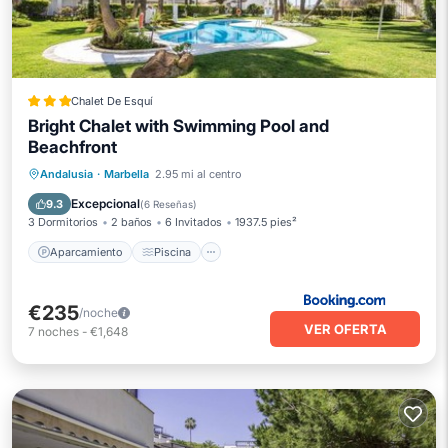
Chalet De Esquí
Bright Chalet with Swimming Pool and
Beachfront
Aparcamiento
Piscina
Andalusia
·
Marbella
2.95 mi al centro
Balcón/Terraza
Vistas
Excepcional
9.3
(
6 Reseñas
)
3 Dormitorios
2 baños
6 Invitados
1937.5 pies²
Aparcamiento
Piscina
€235
/noche
VER OFERTA
7
noches
-
€1,648