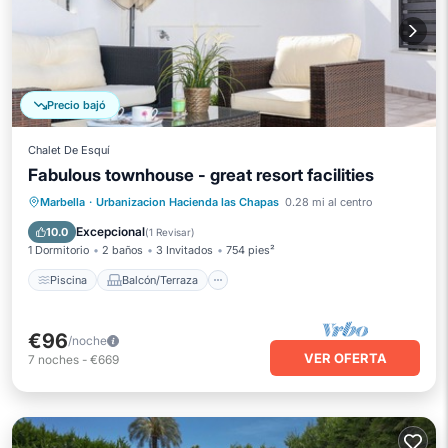
Precio bajó
Chalet De Esquí
Fabulous townhouse - great resort facilities
Piscina
Balcón/Terraza
Cocina
Marbella
·
Urbanizacion Hacienda las Chapas
0.28 mi al centro
Aire acondicionado
Excepcional
10.0
(
1 Revisar
)
1 Dormitorio
2 baños
3 Invitados
754 pies²
Piscina
Balcón/Terraza
€96
/noche
VER OFERTA
7
noches
-
€669