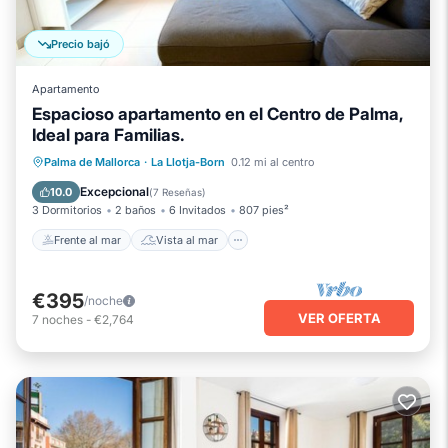
Precio bajó
Apartamento
Espacioso apartamento en el Centro de Palma,
Ideal para Familias.
Frente al mar
Vista al mar
Vistas
Palma de Mallorca
·
La Llotja-Born
0.12 mi al centro
Cocina
Excepcional
10.0
(
7 Reseñas
)
3 Dormitorios
2 baños
6 Invitados
807 pies²
Frente al mar
Vista al mar
€395
/noche
VER OFERTA
7
noches
-
€2,764