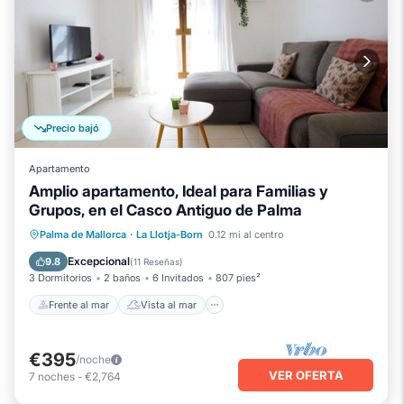
Precio bajó
Apartamento
Amplio apartamento, Ideal para Familias y
Grupos, en el Casco Antiguo de Palma
Frente al mar
Vista al mar
Vistas
Palma de Mallorca
·
La Llotja-Born
0.12 mi al centro
Cocina
Excepcional
9.8
(
11 Reseñas
)
3 Dormitorios
2 baños
6 Invitados
807 pies²
Frente al mar
Vista al mar
€395
/noche
VER OFERTA
7
noches
-
€2,764