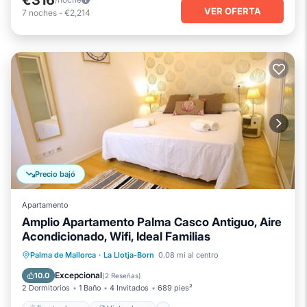
VER OFERTA
7
noches
-
€2,214
Precio bajó
Apartamento
Amplio Apartamento Palma Casco Antiguo, Aire
Acondicionado, Wifi, Ideal Familias
Frente al mar
Vista al mar
Palma de Mallorca
·
La Llotja-Born
0.08 mi al centro
Balcón/Terraza
Vistas
Excepcional
10.0
(
2 Reseñas
)
2 Dormitorios
1 Baño
4 Invitados
689 pies²