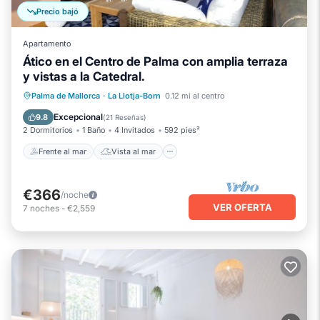
Precio bajó
Apartamento
Ático en el Centro de Palma con amplia terraza
y vistas a la Catedral.
Frente al mar
Vista al mar
Palma de Mallorca
·
La Llotja-Born
0.12 mi al centro
Balcón/Terraza
Vistas
Excepcional
9.8
(
21 Reseñas
)
2 Dormitorios
1 Baño
4 Invitados
592 pies²
Frente al mar
Vista al mar
€366
/noche
VER OFERTA
7
noches
-
€2,559