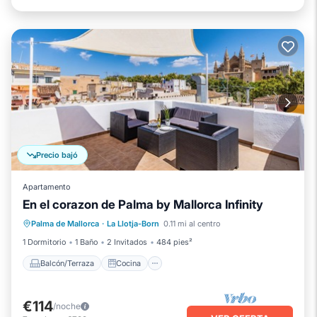
Precio bajó
Apartamento
En el corazon de Palma by Mallorca Infinity
Balcón/Terraza
Cocina
Palma de Mallorca
·
La Llotja-Born
0.11 mi al centro
Aire acondicionado
Internet
1 Dormitorio
1 Baño
2 Invitados
484 pies²
Balcón/Terraza
Cocina
€114
/noche