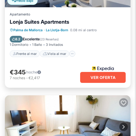
Precio bajó
Apartamento
Lonja Suites Apartments
Frente al mar
Vista al mar
Vistas
Palma de Mallorca
·
La Llotja-Born
0.08 mi al centro
Cocina
Excelente
8.2
(
23 Reseñas
)
1 Dormitorio
1 Baño
3 Invitados
Frente al mar
Vista al mar
€345
/noche
VER OFERTA
7
noches
-
€2,417