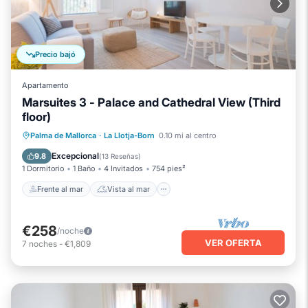
Precio bajó
Apartamento
Marsuites 3 - Palace and Cathedral View (Third
floor)
Frente al mar
Vista al mar
Palma de Mallorca
·
La Llotja-Born
0.10 mi al centro
Balcón/Terraza
Vistas
Excepcional
9.8
(
13 Reseñas
)
1 Dormitorio
1 Baño
4 Invitados
754 pies²
Frente al mar
Vista al mar
€258
/noche
VER OFERTA
7
noches
-
€1,809