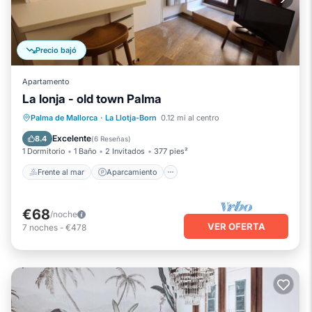
Precio bajó
Apartamento
La lonja - old town Palma
Frente al mar
Aparcamiento
Palma de Mallorca
·
La Llotja-Born
0.12 mi al centro
Vista al mar
Vistas
Excelente
8.4
(
6 Reseñas
)
1 Dormitorio
1 Baño
2 Invitados
377 pies²
Frente al mar
Aparcamiento
€68
/noche
VER OFERTA
7
noches
-
€478