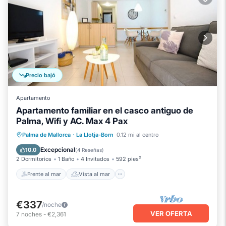
Precio bajó
Apartamento
Apartamento familiar en el casco antiguo de
Palma, Wifi y AC. Max 4 Pax
Frente al mar
Vista al mar
Palma de Mallorca
·
La Llotja-Born
0.12 mi al centro
Balcón/Terraza
Vistas
Excepcional
10.0
(
4 Reseñas
)
2 Dormitorios
1 Baño
4 Invitados
592 pies²
Frente al mar
Vista al mar
€337
/noche
VER OFERTA
7
noches
-
€2,361