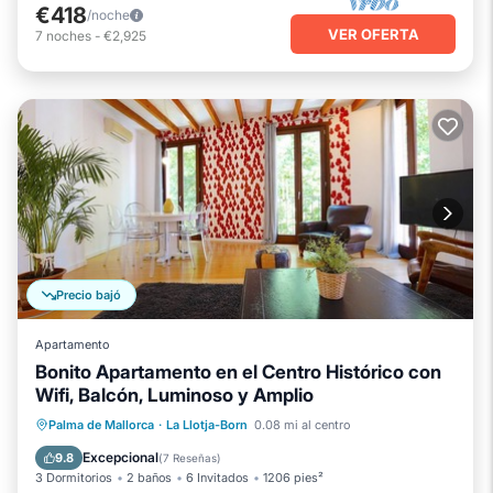
€418
/noche
VER OFERTA
7
noches
-
€2,925
Precio bajó
Apartamento
Bonito Apartamento en el Centro Histórico con
Wifi, Balcón, Luminoso y Amplio
Frente al mar
Vista al mar
Palma de Mallorca
·
La Llotja-Born
0.08 mi al centro
Balcón/Terraza
Vistas
Excepcional
9.8
(
7 Reseñas
)
3 Dormitorios
2 baños
6 Invitados
1206 pies²