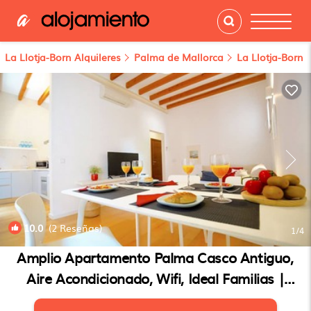
La Llotja-Born Alquileres
Palma de Mallorca
La Llotja-Born
10.0
(2 Reseñas)
1
/4
Amplio Apartamento Palma Casco Antiguo,
Aire Acondicionado, Wifi, Ideal Familias |
Apartamento en Palma de Mallorca