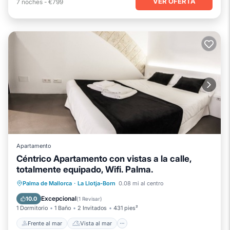
VER OFERTA
7
noches
-
€799
Apartamento
Céntrico Apartamento con vistas a la calle,
totalmente equipado, Wifi. Palma.
Frente al mar
Vista al mar
Palma de Mallorca
·
La Llotja-Born
0.08 mi al centro
Balcón/Terraza
Vistas
Excepcional
10.0
(
1 Revisar
)
1 Dormitorio
1 Baño
2 Invitados
431 pies²
Frente al mar
Vista al mar