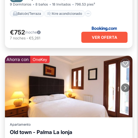
9 Dormitorios
8 baños
18 Invitados
796.53 pies²
Balcón/Terraza
Aire acondicionado
€752
/noche
VER OFERTA
7
noches
-
€5,261
Ahorra con
OneKey
Apartamento
Old town - Palma La lonja