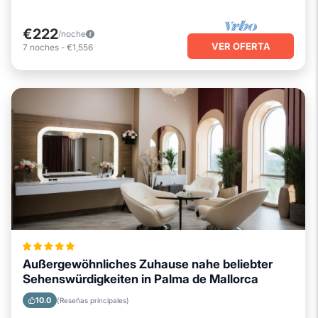
€222
/noche
VER OFERTA
7
noches
-
€1,556
Außergewöhnliches Zuhause nahe beliebter
Sehenswürdigkeiten in Palma de Mallorca
10.0
(Reseñas principales)