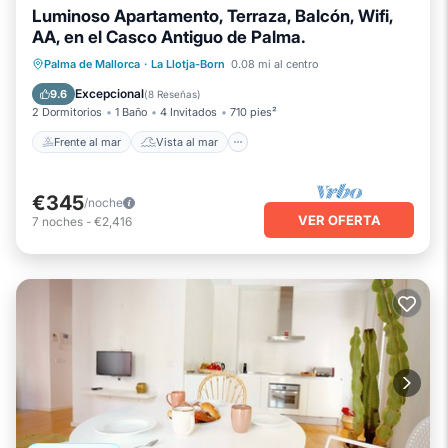
Luminoso Apartamento, Terraza, Balcón, Wifi,
AA, en el Casco Antiguo de Palma.
Frente al mar
Vista al mar
Palma de Mallorca
·
La Llotja-Born
0.08 mi al centro
Balcón/Terraza
Vistas
Excepcional
9.6
(
8 Reseñas
)
2 Dormitorios
1 Baño
4 Invitados
710 pies²
Frente al mar
Vista al mar
€345
/noche
VER OFERTA
7
noches
-
€2,416