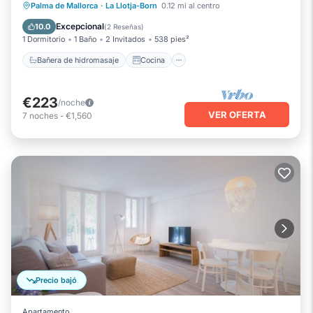
Bañera de hidromasaje
Cocina
Palma de Mallorca
·
La Llotja-Born
0.12 mi al centro
Aire acondicionado
Internet
Excepcional
10.0
(
2 Reseñas
)
1 Dormitorio
1 Baño
2 Invitados
538 pies²
Bañera de hidromasaje
Cocina
€223
/noche
VER OFERTA
7
noches
-
€1,560
Precio bajó
Apartamento