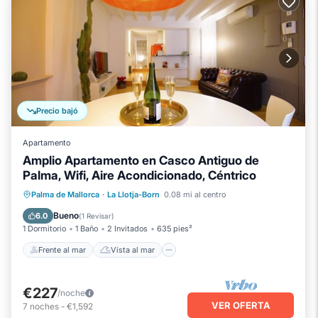
Precio bajó
Apartamento
Amplio Apartamento en Casco Antiguo de
Palma, Wifi, Aire Acondicionado, Céntrico
Frente al mar
Vista al mar
Palma de Mallorca
·
La Llotja-Born
0.08 mi al centro
Balcón/Terraza
Vistas
Bueno
6.0
(
1 Revisar
)
1 Dormitorio
1 Baño
2 Invitados
635 pies²
Frente al mar
Vista al mar
€227
/noche
VER OFERTA
7
noches
-
€1,592