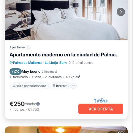
Apartamento
Apartamento moderno en la ciudad de Palma.
Aire acondicionado
Internet
Palma de Mallorca
·
La Llotja-Born
0.12 mi al centro
Se admiten mascotas
Apto para niños
Muy bueno
7.0
(
2 Reseñas
)
1 Dormitorio
1 Baño
2 Invitados
495 pies²
Aire acondicionado
Internet
€250
/noche
VER OFERTA
7
noches
-
€1,753