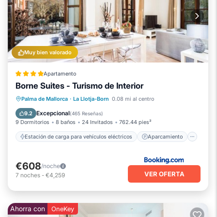
Muy bien valorado
Apartamento
Borne Suites - Turismo de Interior
Estación de carga para vehículos eléctricos
Aparcamiento
Aire acondicionado
Palma de Mallorca
·
La Llotja-Born
0.08 mi al centro
Internet
Excepcional
9.2
(
465 Reseñas
)
9 Dormitorios
8 baños
24 Invitados
762.44 pies²
Estación de carga para vehículos eléctricos
Aparcamiento
€608
/noche
VER OFERTA
7
noches
-
€4,259
Ahorra con
OneKey