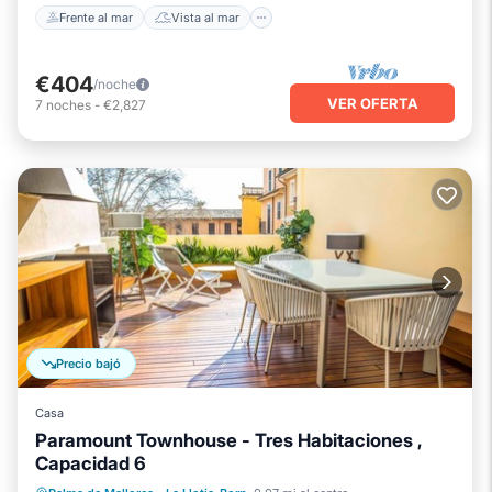
Frente al mar
Vista al mar
€404
/noche
VER OFERTA
7
noches
-
€2,827
Precio bajó
Casa
Paramount Townhouse - Tres Habitaciones ,
Capacidad 6