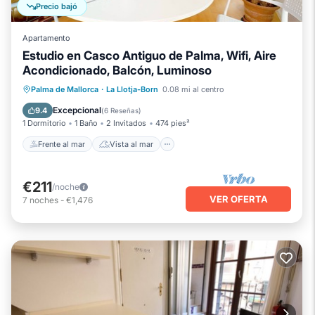
Precio bajó
Apartamento
Estudio en Casco Antiguo de Palma, Wifi, Aire
Acondicionado, Balcón, Luminoso
Frente al mar
Vista al mar
Palma de Mallorca
·
La Llotja-Born
0.08 mi al centro
Balcón/Terraza
Vistas
Excepcional
9.4
(
6 Reseñas
)
1 Dormitorio
1 Baño
2 Invitados
474 pies²
Frente al mar
Vista al mar
€211
/noche
VER OFERTA
7
noches
-
€1,476