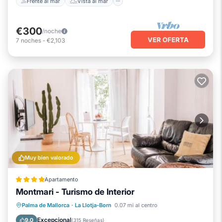
Frente al mar
Vista al mar
€300
/noche
VER OFERTA
7
noches
-
€2,103
Muy bien valorado
Apartamento
Montmari - Turismo de Interior
Balcón/Terraza
Aire acondicionado
Palma de Mallorca
·
La Llotja-Born
0.07 mi al centro
Internet
Apto para niños
Excepcional
9.0
(
315 Reseñas
)