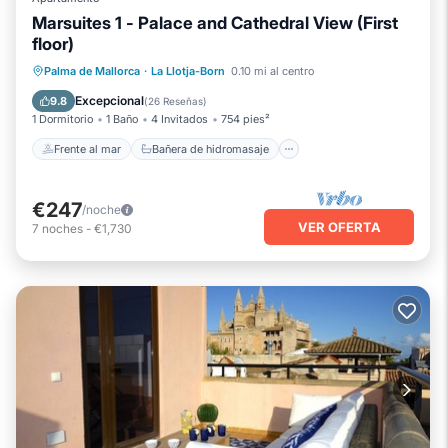
Marsuites 1 - Palace and Cathedral View (First
floor)
Frente al mar
Bañera de hidromasaje
Palma de Mallorca
·
La Llotja-Born
0.10 mi al centro
Vista al mar
Balcón/Terraza
Excepcional
9.8
(
26 Reseñas
)
1 Dormitorio
1 Baño
4 Invitados
754 pies²
Frente al mar
Bañera de hidromasaje
€247
/noche
VER OFERTA
7
noches
-
€1,730