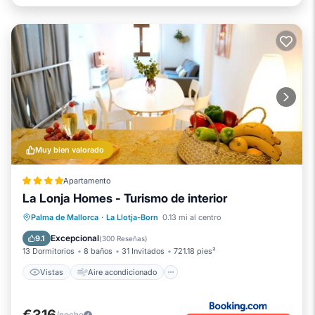
Muy bien valorado
Apartamento
La Lonja Homes - Turismo de interior
Vistas
Aire acondicionado
Internet
Palma de Mallorca
·
La Llotja-Born
0.13 mi al centro
Se admiten mascotas
Excepcional
9.1
(
300 Reseñas
)
13 Dormitorios
8 baños
31 Invitados
721.18 pies²
Vistas
Aire acondicionado
€316
/noche