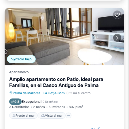
Precio bajó
Apartamento
Amplio apartamento con Patio, Ideal para
Familias, en el Casco Antiguo de Palma
Frente al mar
Vista al mar
Palma de Mallorca
·
La Llotja-Born
0.12 mi al centro
Balcón/Terraza
Vistas
Excepcional
9.8
(
9 Reseñas
)
3 Dormitorios
2 baños
6 Invitados
807 pies²
Frente al mar
Vista al mar