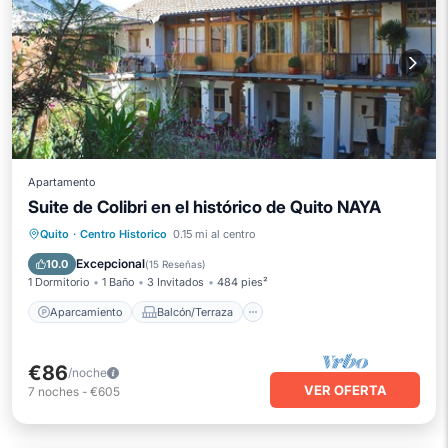
Apartamento
Suite de Colibri en el histórico de Quito NAYA
Aparcamiento
Balcón/Terraza
Quito
·
Centro Historico
0.15 mi al centro
Cocina
Internet
Excepcional
10.0
(
15 Reseñas
)
1 Dormitorio
1 Baño
3 Invitados
484 pies²
Aparcamiento
Balcón/Terraza
€86
/noche
VER OFERTA
7
noches
-
€605