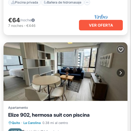
Piscina privada
Bañera de hidromasaje
€64
/noche
VER OFERTA
7
noches
-
€446
Apartamento
Elize 902, hermosa suit con piscina
Frente al mar
Bañera de hidromasaje
Quito
·
La Carolina
0.38 mi al centro
Aparcamiento
Piscina