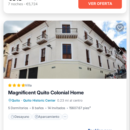
VER OFERTA
7
noches
-
€5,724
Villa
Magnificent Quito Colonial Home
Desayuno
Aparcamiento
Quito
·
Quito Historic Center
0.23 mi al centro
Balcón/Terraza
Cocina
5 Dormitorios
8 baños
14 Invitados
15607.67 pies²
Desayuno
Aparcamiento