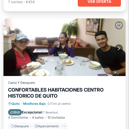
VER OFERTA
7
noches
-
€454
Cama Y Desayuno
CONFORTABLES HABITACIONES CENTRO
HISTORICO DE QUITO
Desayuno
Aparcamiento
Cocina
Quito
·
Miraflores Bajo
0.11 mi al centro
Restaurante
Excepcional
10.0
(
7 Reseñas
)
4 Dormitorios
4 baños
10 Invitados
Desayuno
Aparcamiento