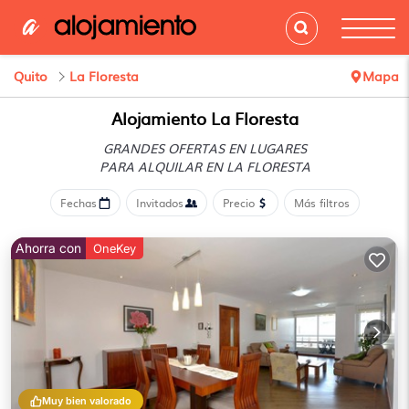
Quito
La Floresta
Mapa
Alojamiento La Floresta
GRANDES OFERTAS EN LUGARES
PARA ALQUILAR EN LA FLORESTA
Fechas
Invitados
Precio
Más filtros
Ahorra con
OneKey
Muy bien valorado