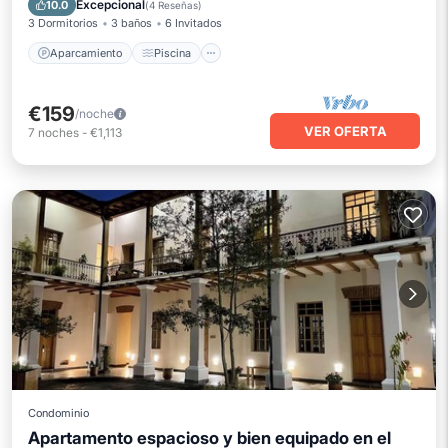
Excepcional
10.0
(
4 Reseñas
)
3 Dormitorios
3 baños
6 Invitados
Aparcamiento
Piscina
€159
/noche
VER OFERTA
7
noches
-
€1,113
Condominio
Apartamento espacioso y bien equipado en el