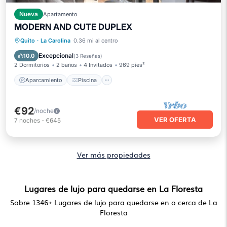
Nueva
Apartamento
MODERN AND CUTE DUPLEX
Aparcamiento
Piscina
Quito
·
La Carolina
0.36 mi al centro
Balcón/Terraza
Cocina
Excepcional
10.0
(
3 Reseñas
)
2 Dormitorios
2 baños
4 Invitados
969 pies²
Aparcamiento
Piscina
€92
/noche
VER OFERTA
7
noches
-
€645
Ver más propiedades
Lugares de lujo para quedarse en La Floresta
Sobre
1346
+ Lugares de lujo para quedarse en o cerca de La
Floresta