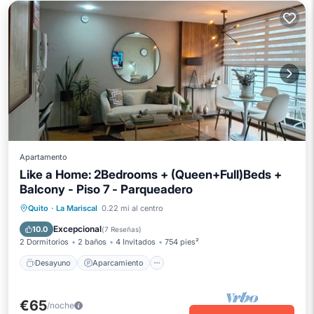
Apartamento
Like a Home: 2Bedrooms + (Queen+Full)Beds +
Balcony - Piso 7 - Parqueadero
Desayuno
Aparcamiento
Quito
·
La Mariscal
0.22 mi al centro
Balcón/Terraza
Cocina
Excepcional
10.0
(
7 Reseñas
)
2 Dormitorios
2 baños
4 Invitados
754 pies²
Desayuno
Aparcamiento
€65
/noche