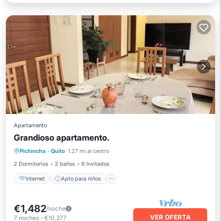
Apartamento
Grandioso apartamento.
Internet
Apto para niños
Lavandería
Pichincha
·
Quito
1.27 mi al centro
Ropa de cama
2 Dormitorios
2 baños
6 Invitados
Internet
Apto para niños
€1,482
/noche
VER OFERTA
7
noches
-
€10,377