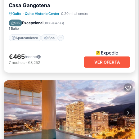
Casa Gangotena
Aparcamiento
Spa
Balcón/Terraza
Quito
·
Quito Historic Center
0.20 mi al centro
Aire acondicionado
Excepcional
9.6
(
103 Reseñas
)
1 Baño
Aparcamiento
Spa
€465
/noche
VER OFERTA
7
noches
-
€3,252