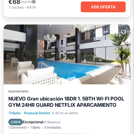
€68
/noche
VER OFERTA
7
noches
-
€474
Apartamento
NUEVO Gran ubicación 1BDR 1. 5BTH WI-FI POOL
GYM 24HR GUARD NETFLIX APARCAMIENTO
Piscina privada
Bañera de hidromasaje
Quito
·
Financial District
0.35 mi al centro
Aparcamiento
Piscina
Excepcional
10.0
(
3 Reseñas
)
1 Dormitorio
1 Baño
3 Invitados