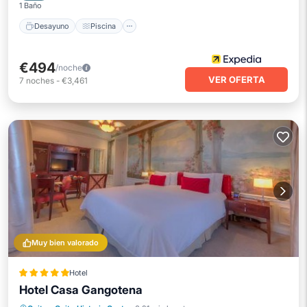
1 Baño
Desayuno
Piscina
€494
/noche
VER OFERTA
7
noches
-
€3,461
Muy bien valorado
Hotel
Hotel Casa Gangotena