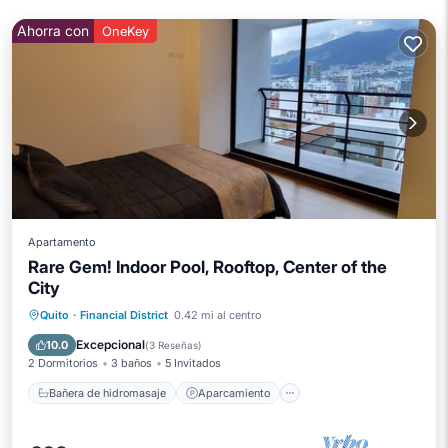
Ahorra con
OneKey
Apartamento
Rare Gem! Indoor Pool, Rooftop, Center of the
City
Bañera de hidromasaje
Aparcamiento
Quito
·
Financial District
0.42 mi al centro
Piscina
Spa
Excepcional
10.0
(
3 Reseñas
)
2 Dormitorios
3 baños
5 Invitados
Bañera de hidromasaje
Aparcamiento