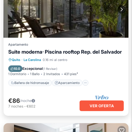
Apartamento
Suite moderna· Piscina rooftop Rep. del Salvador
Bañera de hidromasaje
Aparcamiento
Quito
·
La Carolina
0.16 mi al centro
Piscina
Balcón/Terraza
Excepcional
10.0
(
1 Revisar
)
1 Dormitorio
1 Baño
2 Invitados
431 pies²
Bañera de hidromasaje
Aparcamiento
€86
/noche
VER OFERTA
7
noches
-
€602