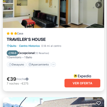
Casa
TRAVELER'S HOUSE
Desayuno
Aparcamiento
Quito
·
Centro Historico
0.14 mi al centro
Balcón/Terraza
Cocina
Excepcional
10.0
(
12 Reseñas
)
1 Dormitorio
1 Baño
Desayuno
Aparcamiento
€39
/noche
VER OFERTA
7
noches
-
€275