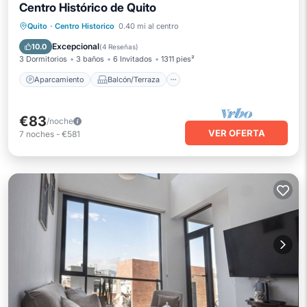
Centro Histórico de Quito
Aparcamiento
Balcón/Terraza
Quito
·
Centro Historico
0.40 mi al centro
Cocina
Internet
Excepcional
10.0
(
4 Reseñas
)
3 Dormitorios
3 baños
6 Invitados
1311 pies²
Aparcamiento
Balcón/Terraza
€83
/noche
VER OFERTA
7
noches
-
€581