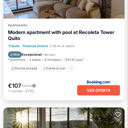
Apartamento
Modern apartment with pool at Recoleta Tower
Quito
Piscina privada
Frente al mar
Quito
·
Financial District
0.45 mi al centro
Bañera de hidromasaje
Desayuno
Excepcional
10.0
(
1 Revisar
)
1 Dormitorio
3 baños
6 Invitados
1291.67 pies²
Piscina privada
Frente al mar
€107
/noche
VER OFERTA
7
noches
-
€752