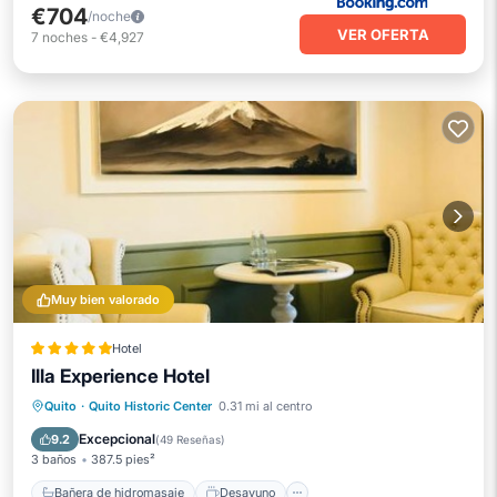
€704
/noche
VER OFERTA
7
noches
-
€4,927
Muy bien valorado
Hotel
Illa Experience Hotel
Bañera de hidromasaje
Desayuno
Quito
·
Quito Historic Center
0.31 mi al centro
Spa
Balcón/Terraza
Excepcional
9.2
(
49 Reseñas
)
3 baños
387.5 pies²
Bañera de hidromasaje
Desayuno