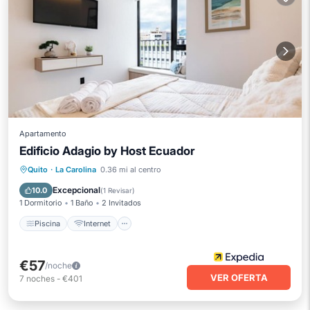
Apartamento
Edificio Adagio by Host Ecuador
Piscina
Internet
Quito
·
La Carolina
0.36 mi al centro
Se admiten mascotas
Apto para niños
Excepcional
10.0
(
1 Revisar
)
1 Dormitorio
1 Baño
2 Invitados
Piscina
Internet
€57
/noche
VER OFERTA
7
noches
-
€401