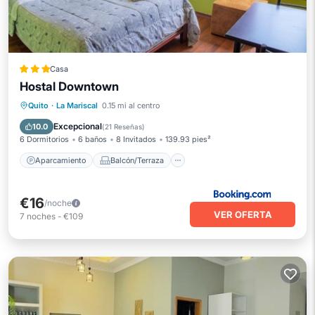
Casa
Hostal Downtown
Aparcamiento
Balcón/Terraza
Quito
·
La Mariscal
0.15 mi al centro
Internet
Se admiten mascotas
Excepcional
10.0
(
21 Reseñas
)
6 Dormitorios
6 baños
8 Invitados
139.93 pies²
Aparcamiento
Balcón/Terraza
€16
/noche
VER OFERTA
7
noches
-
€109