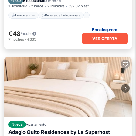
Excepcional
10.0
(
3 Reseñas
)
1 Dormitorio
2 baños
2 Invitados
592.02 pies²
Frente al mar
Bañera de hidromasaje
€48
/noche
VER OFERTA
7
noches
-
€335
Nueva
Apartamento
Adagio Quito Residences by La Superhost