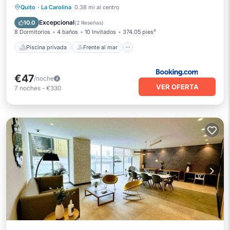
Piscina privada
Frente al mar
Quito
·
La Carolina
0.38 mi al centro
Bañera de hidromasaje
Piscina
Excepcional
10.0
(
2 Reseñas
)
8 Dormitorios
4 baños
10 Invitados
374.05 pies²
Piscina privada
Frente al mar
€47
/noche
VER OFERTA
7
noches
-
€330