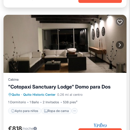
Cabina
"Cotopaxi Sanctuary Lodge" Domo para Dos
Apto para niños
Ropa de cama
Quito
·
Quito Historic Center
0.26 mi al centro
Seguridad/Protección
1 Dormitorio
1 Baño
2 Invitados
538 pies²
Apto para niños
Ropa de cama
€818
/noche