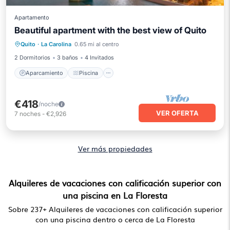
Apartamento
Beautiful apartment with the best view of Quito
Aparcamiento
Piscina
Quito
·
La Carolina
0.65 mi al centro
Balcón/Terraza
Cocina
2 Dormitorios
3 baños
4 Invitados
Aparcamiento
Piscina
€418
/noche
VER OFERTA
7
noches
-
€2,926
Ver más propiedades
Alquileres de vacaciones con calificación superior con
una piscina en La Floresta
Sobre
237
+ Alquileres de vacaciones con calificación superior
con una piscina dentro o cerca de La Floresta