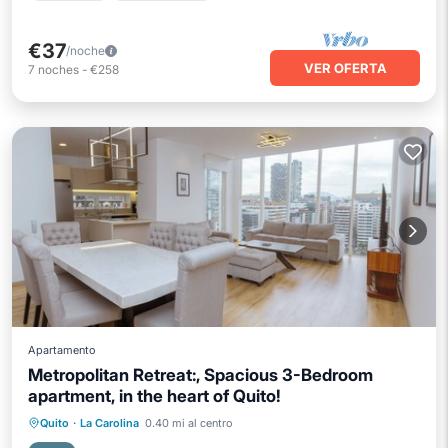
€37
/noche
VER OFERTA
7
noches
-
€258
Apartamento
Metropolitan Retreat:, Spacious 3-Bedroom
apartment, in the heart of Quito!
Aparcamiento
Piscina
Quito
·
La Carolina
0.40 mi al centro
Balcón/Terraza
Cocina