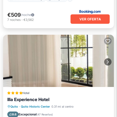
€509
/noche
VER OFERTA
7
noches
-
€3,562
Hotel
Illa Experience Hotel
Desayuno
Piscina
Spa
Quito
·
Quito Historic Center
0.31 mi al centro
Balcón/Terraza
Excepcional
9.6
(
47 Reseñas
)