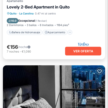
Apartamento
Lovely 2-Bed Apartment in Quito
Bañera de hidromasaje
Aparcamiento
Quito
·
La Carolina
0.47 mi al centro
Piscina
Balcón/Terraza
Excepcional
10.0
(
1 Revisar
)
2 Dormitorios
3 baños
6 Invitados
1184 pies²
Bañera de hidromasaje
Aparcamiento
€156
/noche
VER OFERTA
7
noches
-
€1,090