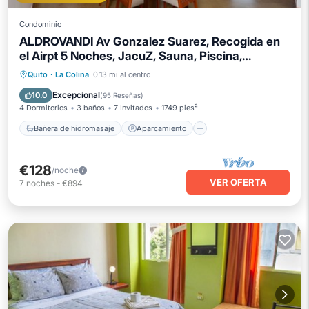
Condominio
ALDROVANDI Av Gonzalez Suarez, Recogida en
el Airpt 5 Noches, JacuZ, Sauna, Piscina,
Gimnasio
Bañera de hidromasaje
Aparcamiento
Quito
·
La Colina
0.13 mi al centro
Piscina
Spa
Excepcional
10.0
(
95 Reseñas
)
4 Dormitorios
3 baños
7 Invitados
1749 pies²
Bañera de hidromasaje
Aparcamiento
€128
/noche
VER OFERTA
7
noches
-
€894