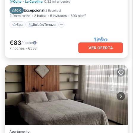
Spa
Balcón/Terraza
Quito
·
La Carolina
0.32 mi al centro
Se admiten mascotas
Cocina
Excepcional
10.0
(
2 Reseñas
)
2 Dormitorios
2 baños
5 Invitados
893 pies²
Spa
Balcón/Terraza
€83
/noche
VER OFERTA
7
noches
-
€583
Apartamento