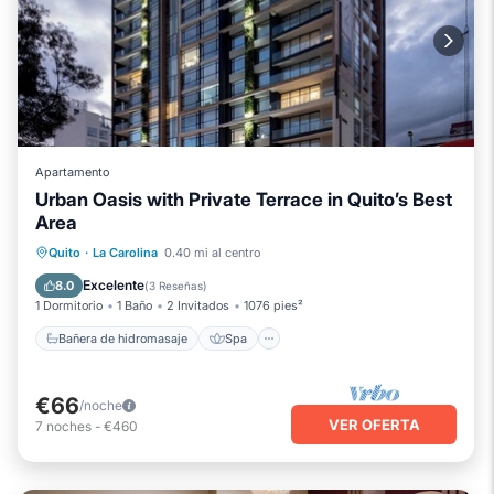
Apartamento
Urban Oasis with Private Terrace in Quito’s Best
Area
Bañera de hidromasaje
Spa
Piscina
Quito
·
La Carolina
0.40 mi al centro
Balcón/Terraza
Excelente
8.0
(
3 Reseñas
)
1 Dormitorio
1 Baño
2 Invitados
1076 pies²
Bañera de hidromasaje
Spa
€66
/noche
VER OFERTA
7
noches
-
€460