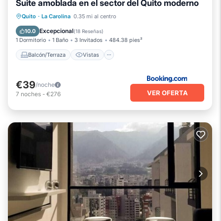
Suite amoblada en el sector del Quito moderno
Balcón/Terraza
Vistas
Quito
·
La Carolina
0.35 mi al centro
Aparcamiento
Internet
Excepcional
10.0
(
18 Reseñas
)
1 Dormitorio
1 Baño
3 Invitados
484.38 pies²
Balcón/Terraza
Vistas
€39
/noche
VER OFERTA
7
noches
-
€276