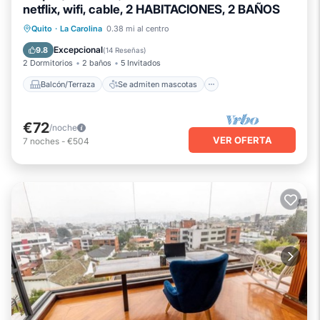
netflix, wifi, cable, 2 HABITACIONES, 2 BAÑOS
Balcón/Terraza
Se admiten mascotas
Quito
·
La Carolina
0.38 mi al centro
Cocina
Aparcamiento
Excepcional
9.8
(
14 Reseñas
)
2 Dormitorios
2 baños
5 Invitados
Balcón/Terraza
Se admiten mascotas
€72
/noche
VER OFERTA
7
noches
-
€504