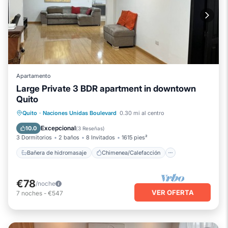
Apartamento
Large Private 3 BDR apartment in downtown
Quito
Bañera de hidromasaje
Chimenea/Calefacción
Desayuno
Quito
·
Naciones Unidas Boulevard
0.30 mi al centro
Cocina
Excepcional
10.0
(
3 Reseñas
)
3 Dormitorios
2 baños
8 Invitados
1615 pies²
Bañera de hidromasaje
Chimenea/Calefacción
€78
/noche
VER OFERTA
7
noches
-
€547