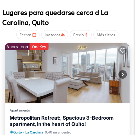
Lugares para quedarse cerca d La
Carolina, Quito
Fechas
Invitados
Precio
Más filtros
Ahorra con
OneKey
Apartamento
Metropolitan Retreat:, Spacious 3-Bedroom
apartment, in the heart of Quito!
Chimenea/Calefacción
Piscina
Quito
·
La Carolina
0.40 mi al centro