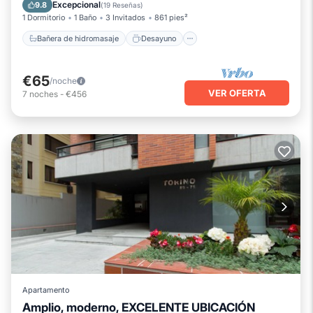
Cocina
Aparcamiento
Excepcional
9.8
(
19 Reseñas
)
1 Dormitorio
1 Baño
3 Invitados
861 pies²
Bañera de hidromasaje
Desayuno
€65
/noche
VER OFERTA
7
noches
-
€456
Apartamento
Amplio, moderno, EXCELENTE UBICACIÓN