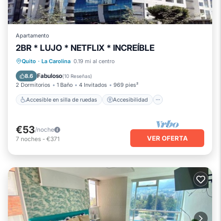
Apartamento
2BR * LUJO * NETFLIX * INCREÍBLE
Accesible en silla de ruedas
Quito
·
La Carolina
0.19 mi al centro
Accesibilidad
Seguridad/Protección
Fabuloso
8.6
(
10 Reseñas
)
2 Dormitorios
1 Baño
4 Invitados
969 pies²
Accesible en silla de ruedas
Accesibilidad
€53
/noche
VER OFERTA
7
noches
-
€371