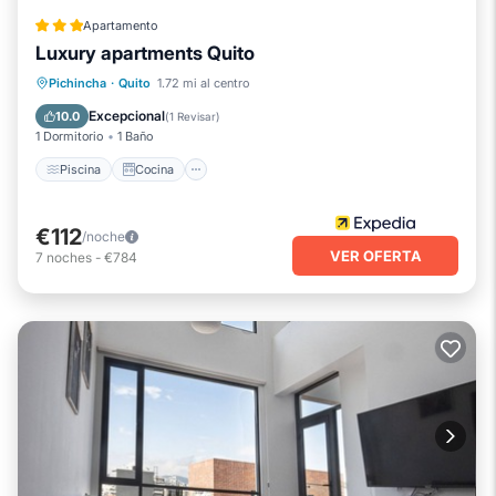
Apartamento
Luxury apartments Quito
Piscina
Cocina
Aparcamiento
Pichincha
·
Quito
1.72 mi al centro
Internet
Excepcional
10.0
(
1 Revisar
)
1 Dormitorio
1 Baño
Piscina
Cocina
€112
/noche
VER OFERTA
7
noches
-
€784