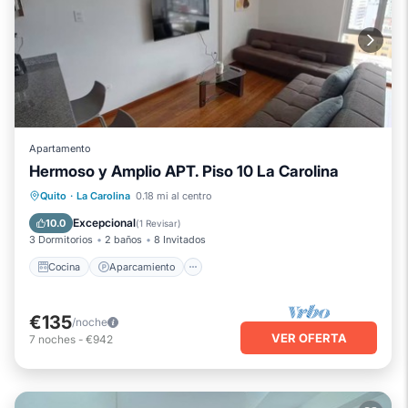
Apartamento
Hermoso y Amplio APT. Piso 10 La Carolina
Cocina
Aparcamiento
Internet
Quito
·
La Carolina
0.18 mi al centro
Apto para niños
Excepcional
10.0
(
1 Revisar
)
3 Dormitorios
2 baños
8 Invitados
Cocina
Aparcamiento
€135
/noche
VER OFERTA
7
noches
-
€942