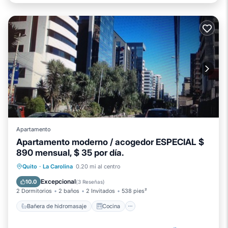
Apartamento
Apartamento moderno / acogedor ESPECIAL $
890 mensual, $ 35 por día.
Bañera de hidromasaje
Cocina
Quito
·
La Carolina
0.20 mi al centro
Aparcamiento
Internet
Excepcional
10.0
(
3 Reseñas
)
2 Dormitorios
2 baños
2 Invitados
538 pies²
Bañera de hidromasaje
Cocina