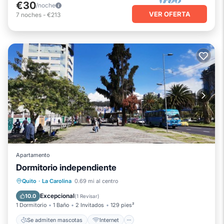
€30
/noche
VER OFERTA
7
noches
-
€213
Apartamento
Dormitorio independiente
Se admiten mascotas
Internet
Quito
·
La Carolina
0.69 mi al centro
Apto para niños
TV
Excepcional
10.0
(
1 Revisar
)
1 Dormitorio
1 Baño
2 Invitados
129 pies²
Se admiten mascotas
Internet