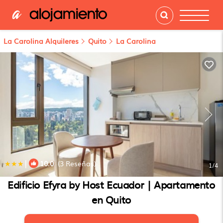
La Carolina Alquileres
Quito
La Carolina
|
10.0
(3 Reseñas)
1
/4
Edificio Efyra by Host Ecuador | Apartamento
en Quito