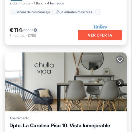
2 Dormitorios
1 Baño
4 Invitados
Bañera de hidromasaje
Se admiten mascotas
€114
/noche
VER OFERTA
7
noches
-
€799
Apartamento
Dpto. La Carolina Piso 10. Vista Inmejorable