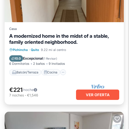
Casa
A modernized home in the midst of a stable,
family oriented neighborhood.
Balcón/Terraza
Cocina
Internet
Pichincha
·
Quito
9.22 mi al centro
Apto para niños
Excepcional
10.0
(
1 Revisar
)
6 Dormitorios
2 baños
9 Invitados
Balcón/Terraza
Cocina
€221
/noche
VER OFERTA
7
noches
-
€1,546