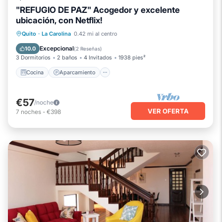
"REFUGIO DE PAZ" Acogedor y excelente
ubicación, con Netflix!
Cocina
Aparcamiento
Internet
Quito
·
La Carolina
0.42 mi al centro
Accesible en silla de ruedas
Excepcional
10.0
(
2 Reseñas
)
3 Dormitorios
2 baños
4 Invitados
1938 pies²
Cocina
Aparcamiento
€57
/noche
VER OFERTA
7
noches
-
€398