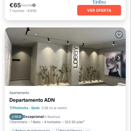
€65
/noche
VER OFERTA
7
noches
-
€456
Apartamento
Departamento ADN
Bañera de hidromasaje
Balcón/Terraza
Pichincha
·
Quito
0.56 mi al centro
Vistas
Desayuno
Excepcional
10.0
(
5 Reseñas
)
1 Dormitorio
1 Baño
4 Invitados
322.92 pies²
Bañera de hidromasaje
Balcón/Terraza