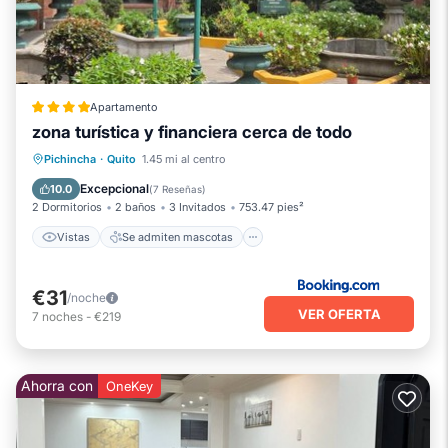
Apartamento
zona turística y financiera cerca de todo
Vistas
Se admiten mascotas
Pichincha
·
Quito
1.45 mi al centro
Internet
Apto para niños
Excepcional
10.0
(
7 Reseñas
)
2 Dormitorios
2 baños
3 Invitados
753.47 pies²
Vistas
Se admiten mascotas
€31
/noche
VER OFERTA
7
noches
-
€219
Ahorra con
OneKey