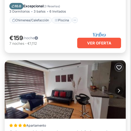
Balcón/Terraza
Cocina
Excepcional
10.0
(
3 Reseñas
)
3 Dormitorios
3 baños
6 Invitados
Chimenea/Calefacción
Piscina
€159
/noche
VER OFERTA
7
noches
-
€1,112
Apartamento