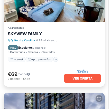
Apartamento
SKYVIEW FAMILY
Internet
Apto para niños
Lavandería
Quito
·
La Carolina
0.25 mi al centro
TV
Excelente
8.0
(
3 Reseñas
)
3 Dormitorios
3 baños
7 Invitados
Internet
Apto para niños
€69
/noche
VER OFERTA
7
noches
-
€486