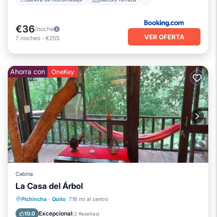
€36
/noche
VER OFERTA
7
noches
-
€255
Ahorra con
OneKey
Cabina
La Casa del Árbol
Bañera de hidromasaje
Se admiten mascotas
Aparcamiento
Pichincha
·
Quito
7.16 mi al centro
Internet
Excepcional
10.0
(
2 Reseñas
)