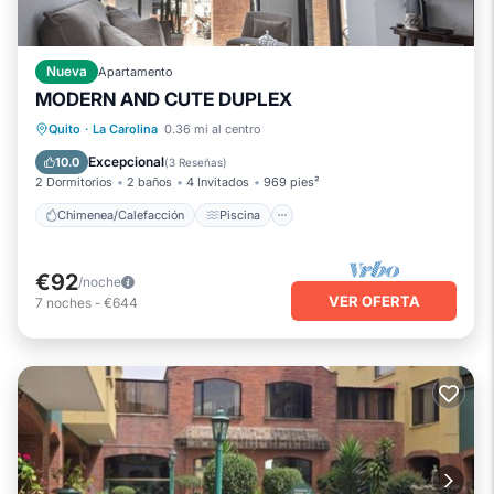
Nueva
Apartamento
MODERN AND CUTE DUPLEX
Chimenea/Calefacción
Piscina
Quito
·
La Carolina
0.36 mi al centro
Balcón/Terraza
Cocina
Excepcional
10.0
(
3 Reseñas
)
2 Dormitorios
2 baños
4 Invitados
969 pies²
Chimenea/Calefacción
Piscina
€92
/noche
VER OFERTA
7
noches
-
€644