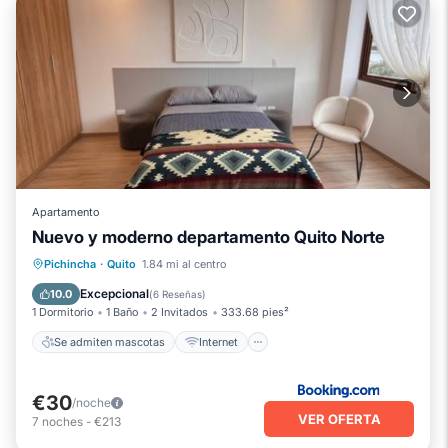
Apartamento
Nuevo y moderno departamento Quito Norte
Se admiten mascotas
Internet
Pichincha
·
Quito
1.84 mi al centro
Apto para niños
Seguridad/Protección
Excepcional
10.0
(
6 Reseñas
)
1 Dormitorio
1 Baño
2 Invitados
333.68 pies²
Se admiten mascotas
Internet
€30
/noche
VER OFERTA
7
noches
-
€213