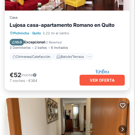
Casa
Lujosa casa-apartamento Romano en Quito
Chimenea/Calefacción
Balcón/Terraza
Pichincha
·
Quito
2.22 mi al centro
Cocina
Aparcamiento
Excepcional
10.0
(
2 Reseñas
)
3 Dormitorios
2 baños
6 Invitados
Chimenea/Calefacción
Balcón/Terraza
€52
/noche
VER OFERTA
7
noches
-
€364