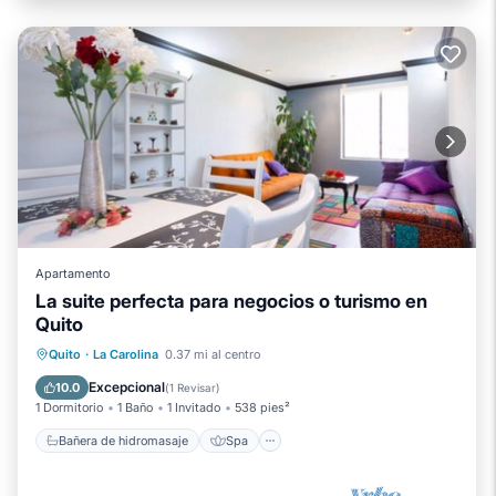
Apartamento
La suite perfecta para negocios o turismo en
Quito
Bañera de hidromasaje
Spa
Piscina
Quito
·
La Carolina
0.37 mi al centro
Balcón/Terraza
Excepcional
10.0
(
1 Revisar
)
1 Dormitorio
1 Baño
1 Invitado
538 pies²
Bañera de hidromasaje
Spa