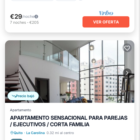
€29
/noche
VER OFERTA
7
noches
-
€205
Precio bajó
Apartamento
APARTAMENTO SENSACIONAL PARA PAREJAS
/ EJECUTIVOS / CORTA FAMILIA
Bañera de hidromasaje
Desayuno
Quito
·
La Carolina
0.32 mi al centro