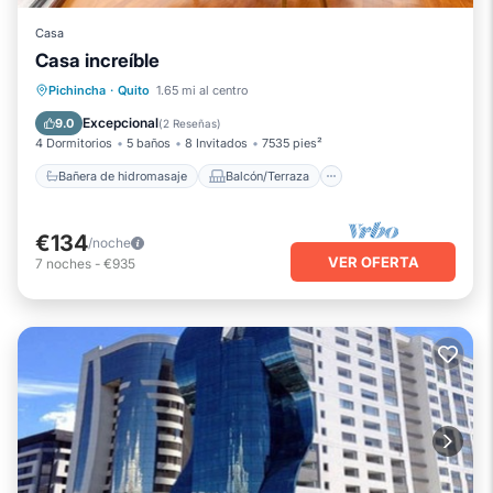
Casa
Casa increíble
Bañera de hidromasaje
Balcón/Terraza
Pichincha
·
Quito
1.65 mi al centro
Cocina
Aparcamiento
Excepcional
9.0
(
2 Reseñas
)
4 Dormitorios
5 baños
8 Invitados
7535 pies²
Bañera de hidromasaje
Balcón/Terraza
€134
/noche
VER OFERTA
7
noches
-
€935