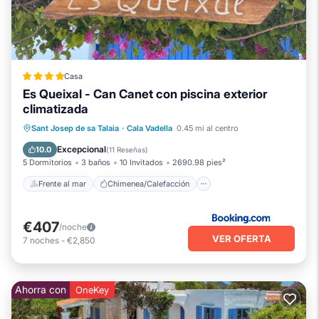
Casa
Es Queixal - Can Canet con piscina exterior
climatizada
Frente al mar
Chimenea/Calefacción
Sant Josep de sa Talaia
·
Cala Vadella
0.45 mi al centro
Piscina
Vista al mar
Excepcional
10.0
(
11 Reseñas
)
5 Dormitorios
3 baños
10 Invitados
2690.98 pies²
Frente al mar
Chimenea/Calefacción
€407
/noche
VER OFERTA
7
noches
-
€2,850
Ahorra con
OneKey