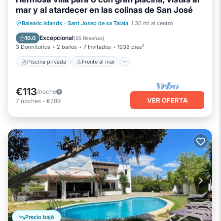
mar y al atardecer en las colinas de San José
Piscina privada
Frente al mar
Balearic Islands
·
Sant Josep de sa Talaia
1.30 mi al centro
Chimenea/Calefacción
Piscina
Excepcional
10.0
(
65 Reseñas
)
3 Dormitorios
2 baños
7 Invitados
1938 pies²
Piscina privada
Frente al mar
€113
/noche
VER OFERTA
7
noches
-
€789
Precio bajó