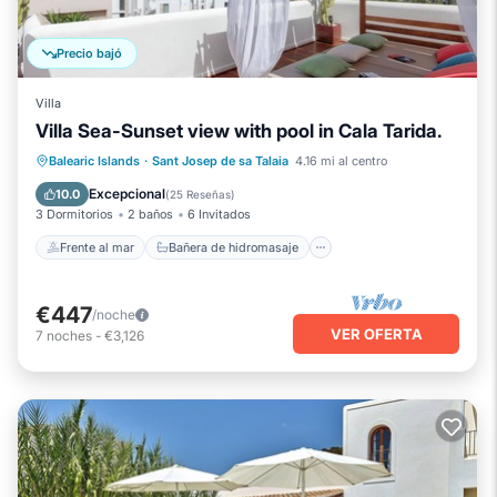
Precio bajó
Villa
Villa Sea-Sunset view with pool in Cala Tarida.
Frente al mar
Bañera de hidromasaje
Balearic Islands
·
Sant Josep de sa Talaia
4.16 mi al centro
Piscina
Vista al mar
Excepcional
10.0
(
25 Reseñas
)
3 Dormitorios
2 baños
6 Invitados
Frente al mar
Bañera de hidromasaje
€447
/noche
VER OFERTA
7
noches
-
€3,126