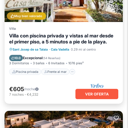
Muy bien valorado
Villa
Villa con piscina privada y vistas al mar desde
el primer piso, a 5 minutos a pie de la playa.
Piscina privada
Frente al mar
Sant Josep de sa Talaia
·
Cala Vadella
0.29 mi al centro
Chimenea/Calefacción
Piscina
Excepcional
10.0
(
54 Reseñas
)
3 Dormitorios
3 baños
6 Invitados
1076 pies²
Piscina privada
Frente al mar
€605
/noche
VER OFERTA
7
noches
-
€4,232