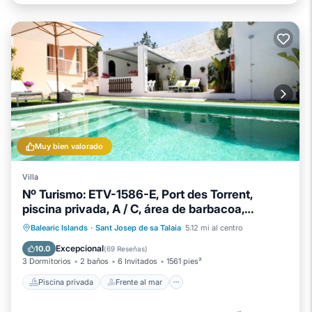
Muy bien valorado
Villa
Nº Turismo: ETV-1586-E, Port des Torrent,
piscina privada, A / C, área de barbacoa,
estacionamiento
Piscina privada
Frente al mar
Balearic Islands
·
Sant Josep de sa Talaia
5.12 mi al centro
Piscina
Vista al mar
Excepcional
10.0
(
69 Reseñas
)
3 Dormitorios
2 baños
6 Invitados
1561 pies²
Piscina privada
Frente al mar