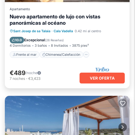
Apartamento
Nuevo apartamento de lujo con vistas
panorámicas al océano
Frente al mar
Chimenea/Calefacción
Sant Josep de sa Talaia
·
Cala Vadella
0.42 mi al centro
Piscina
Vista al mar
Excepcional
10.0
(
26 Reseñas
)
4 Dormitorios
3 baños
8 Invitados
3875 pies²
Frente al mar
Chimenea/Calefacción
€489
/noche
VER OFERTA
7
noches
-
€3,423