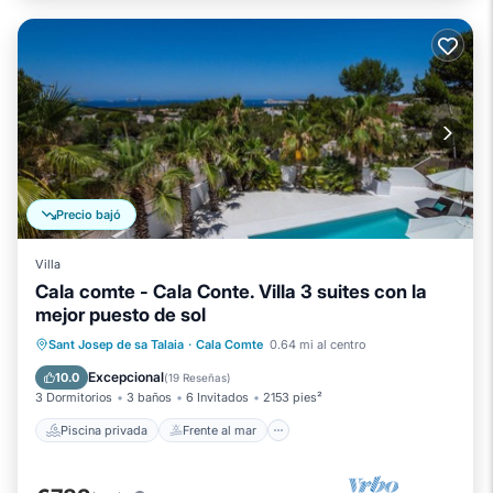
Precio bajó
Villa
Cala comte - Cala Conte. Villa 3 suites con la
mejor puesto de sol
Piscina privada
Frente al mar
Sant Josep de sa Talaia
·
Cala Comte
0.64 mi al centro
Piscina
Vista al mar
Excepcional
10.0
(
19 Reseñas
)
3 Dormitorios
3 baños
6 Invitados
2153 pies²
Piscina privada
Frente al mar