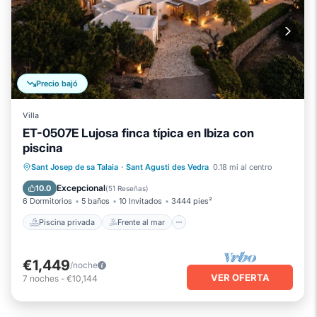
Precio bajó
Villa
ET-0507E Lujosa finca típica en Ibiza con
piscina
Piscina privada
Frente al mar
Bañera de hidromasaje
Sant Josep de sa Talaia
·
Sant Agusti des Vedra
0.18 mi al centro
Chimenea/Calefacción
Excepcional
10.0
(
51 Reseñas
)
6 Dormitorios
5 baños
10 Invitados
3444 pies²
Piscina privada
Frente al mar
€1,449
/noche
VER OFERTA
7
noches
-
€10,144