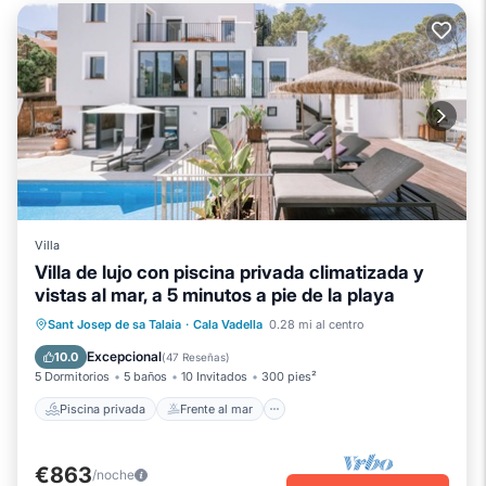
Villa
Villa de lujo con piscina privada climatizada y
vistas al mar, a 5 minutos a pie de la playa
Piscina privada
Frente al mar
Sant Josep de sa Talaia
·
Cala Vadella
0.28 mi al centro
Chimenea/Calefacción
Piscina
Excepcional
10.0
(
47 Reseñas
)
5 Dormitorios
5 baños
10 Invitados
300 pies²
Piscina privada
Frente al mar
€863
/noche