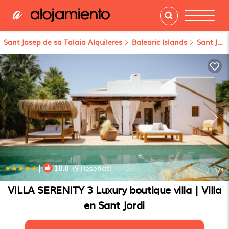
Sant Josep de sa Talaia Alquileres
Balearic Islands
Sant Josep de sa Talaia
|
10.0
(9 Reseñas)
1
/4
VILLA SERENITY 3 Luxury boutique villa | Villa
en Sant Jordi