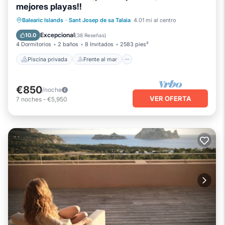
mejores playas!!
Piscina privada
Frente al mar
Balearic Islands
·
Sant Josep de sa Talaia
4.01 mi al centro
Chimenea/Calefacción
Piscina
Excepcional
10.0
(
38 Reseñas
)
4 Dormitorios
2 baños
8 Invitados
2583 pies²
Piscina privada
Frente al mar
€850
/noche
VER OFERTA
7
noches
-
€5,950