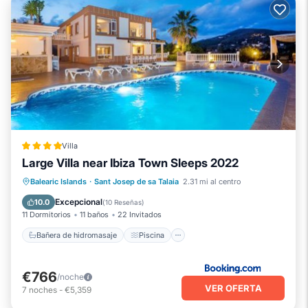
Villa
Large Villa near Ibiza Town Sleeps 2022
Bañera de hidromasaje
Piscina
Balearic Islands
·
Sant Josep de sa Talaia
2.31 mi al centro
Aire acondicionado
Internet
Excepcional
10.0
(
10 Reseñas
)
11 Dormitorios
11 baños
22 Invitados
Bañera de hidromasaje
Piscina
€766
/noche
VER OFERTA
7
noches
-
€5,359