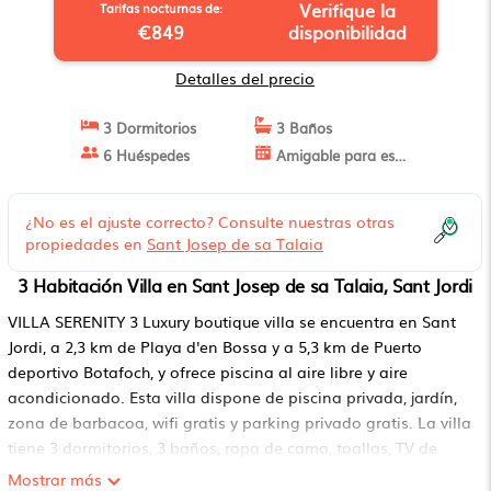
Verifique la
Tarifas nocturnas de:
€849
disponibilidad
Detalles del precio
3 Dormitorios
3 Baños
6 Huéspedes
Amigable para estancias largas
¿No es el ajuste correcto? Consulte nuestras otras
propiedades en
Sant Josep de sa Talaia
3 Habitación Villa en Sant Josep de sa Talaia, Sant Jordi
VILLA SERENITY 3 Luxury boutique villa se encuentra en Sant
Jordi, a 2,3 km de Playa d'en Bossa y a 5,3 km de Puerto
deportivo Botafoch, y ofrece piscina al aire libre y aire
acondicionado. Esta villa dispone de piscina privada, jardín,
zona de barbacoa, wifi gratis y parking privado gratis. La villa
tiene 3 dormitorios, 3 baños, ropa de cama, toallas, TV de
pantalla plana con canales por cable, zona de comedor,
Mostrar más