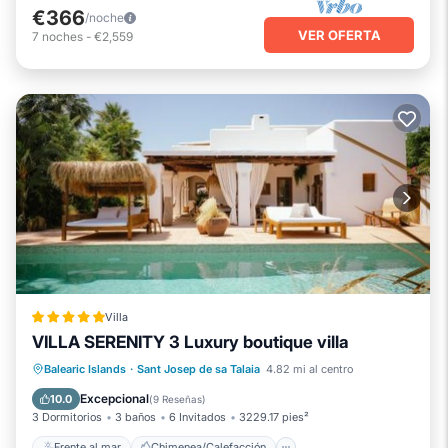
€366
/noche
VER OFERTA
7
noches
-
€2,559
Villa
VILLA SERENITY 3 Luxury boutique villa
Frente al mar
Chimenea/Calefacción
Balearic Islands
·
Sant Josep de sa Talaia
4.82 mi al centro
Piscina
Vista al mar
Excepcional
10.0
(
9 Reseñas
)
3 Dormitorios
3 baños
6 Invitados
3229.17 pies²
Frente al mar
Chimenea/Calefacción