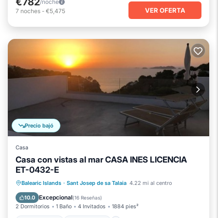
€782
/noche
VER OFERTA
7
noches
-
€5,475
Precio bajó
Casa
Casa con vistas al mar CASA INES LICENCIA
ET-0432-E
Frente al mar
Vista al mar
Balearic Islands
·
Sant Josep de sa Talaia
4.22 mi al centro
Balcón/Terraza
Vistas
Excepcional
10.0
(
16 Reseñas
)
2 Dormitorios
1 Baño
4 Invitados
1884 pies²