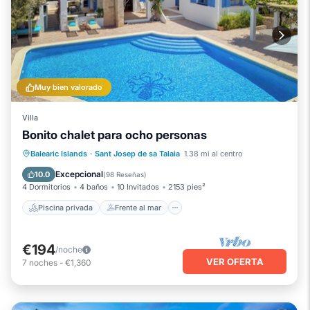
Muy bien valorado
Villa
Bonito chalet para ocho personas
Piscina privada
Frente al mar
Balearic Islands
·
Sant Josep de sa Talaia
1.38 mi al centro
Chimenea/Calefacción
Piscina
Excepcional
10.0
(
98 Reseñas
)
4 Dormitorios
4 baños
10 Invitados
2153 pies²
Piscina privada
Frente al mar
€194
/noche
VER OFERTA
7
noches
-
€1,360