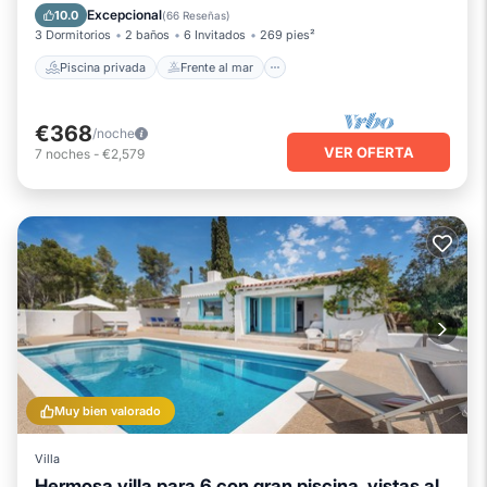
Piscina
Vista al mar
Excepcional
10.0
(
66 Reseñas
)
3 Dormitorios
2 baños
6 Invitados
269 pies²
Piscina privada
Frente al mar
€368
/noche
VER OFERTA
7
noches
-
€2,579
Muy bien valorado
Villa
Hermosa villa para 6 con gran piscina, vistas al