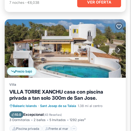
VER OFERTA
7
noches
-
€6,038
Precio bajó
Villa
VILLA TORRE XANCHU casa con piscina
privada a tan solo 300m de San Jose.
Piscina privada
Frente al mar
Balearic Islands
·
Sant Josep de sa Talaia
1.38 mi al centro
Chimenea/Calefacción
Piscina
Excepcional
10.0
(
43 Reseñas
)
3 Dormitorios
2 baños
5 Invitados
1292 pies²
Piscina privada
Frente al mar