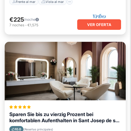
Frente al mar
Vista al mar
€225
/noche
VER OFERTA
7
noches
-
€1,575
Sparen Sie bis zu vierzig Prozent bei
komfortablen Aufenthalten in Sant Josep de sa
Talaia
10.0
(Reseñas principales)