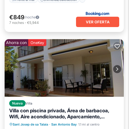
€849
/noche
VER OFERTA
7
noches
-
€5,944
Ahorra con
OneKey
Nueva
Villa
Villa con piscina privada, Área de barbacoa,
Wifi, Aire acondicionado, Aparcamiento,
amurallada Tierra
Piscina privada
Frente al mar
Sant Josep de sa Talaia
·
San Antonio Bay
1.1 mi al centro