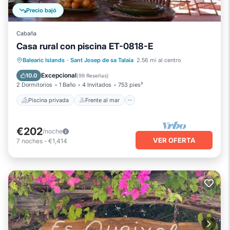
Precio bajó
Cabaña
Casa rural con piscina ET-0818-E
Piscina privada
Frente al mar
Balearic Islands
·
Sant Josep de sa Talaia
2.56 mi al centro
Piscina
Vista al mar
Excepcional
10.0
(
99 Reseñas
)
2 Dormitorios
1 Baño
4 Invitados
753 pies²
Piscina privada
Frente al mar
€202
/noche
VER OFERTA
7
noches
-
€1,414