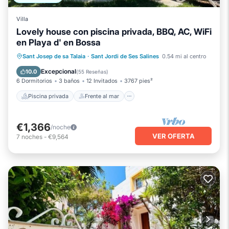
Villa
Lovely house con piscina privada, BBQ, AC, WiFi
en Playa d' en Bossa
Piscina privada
Frente al mar
Sant Josep de sa Talaia
·
Sant Jordi de Ses Salines
0.54 mi al centro
Chimenea/Calefacción
Piscina
Excepcional
10.0
(
55 Reseñas
)
6 Dormitorios
3 baños
12 Invitados
3767 pies²
Piscina privada
Frente al mar
€1,366
/noche
VER OFERTA
7
noches
-
€9,564