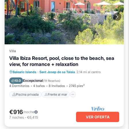
Villa
Villa Ibiza Resort, pool, close to the beach, sea
view, for romance + relaxation
Piscina privada
Frente al mar
Balearic Islands
·
Sant Josep de sa Talaia
2.14 mi al centro
Chimenea/Calefacción
Piscina
Excepcional
10.0
(
19 Reseñas
)
4 Dormitorios
4 baños
8 Invitados
2745 pies²
Piscina privada
Frente al mar
€916
/noche
VER OFERTA
7
noches
-
€6,415