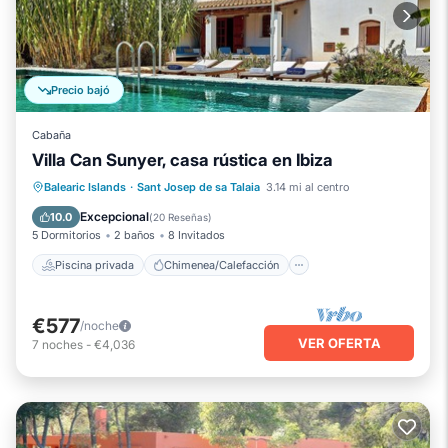
Precio bajó
Cabaña
Villa Can Sunyer, casa rústica en Ibiza
Piscina privada
Chimenea/Calefacción
Balearic Islands
·
Sant Josep de sa Talaia
3.14 mi al centro
Piscina
Vista al mar
Excepcional
10.0
(
20 Reseñas
)
5 Dormitorios
2 baños
8 Invitados
Piscina privada
Chimenea/Calefacción
€577
/noche
VER OFERTA
7
noches
-
€4,036