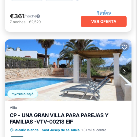
€361
/noche
VER OFERTA
7
noches
-
€2,529
Precio bajó
Villa
CP - UNA GRAN VILLA PARA PAREJAS Y
FAMILIAS -VTV-00218 EIF
Piscina privada
Frente al mar
Balearic Islands
·
Sant Josep de sa Talaia
1.31 mi al centro