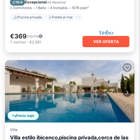
Chimenea/Calefacción
Piscina
Excepcional
10.0
(
42 Reseñas
)
2 Dormitorios
1 Baño
4 Invitados
1076 pies²
Piscina privada
Frente al mar
€369
/noche
VER OFERTA
7
noches
-
€2,581
Precio bajó
Villa
Villa estilo ibicenco,piscina privada,cerca de las