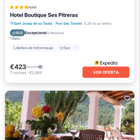
Hotel
Hotel Boutique Ses Pitreras
Bañera de hidromasaje
Spa
Sant Josep de sa Talaia
·
Port des Torrent
0.26 mi al centro
Chimenea/Calefacción
Piscina
Excepcional
10.0
(
3 Reseñas
)
1 Baño
Bañera de hidromasaje
Spa
€423
/noche
VER OFERTA
7
noches
-
€2,959