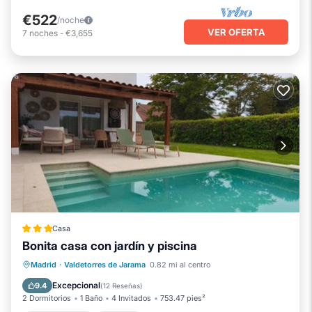
€522
/noche
VER OFERTA
7
noches
-
€3,655
Casa
Bonita casa con jardín y piscina
Aparcamiento
Piscina
Madrid
·
Valdetorres de Jarama
0.82 mi al centro
Balcón/Terraza
Vistas
Excepcional
9.4
(
12 Reseñas
)
2 Dormitorios
1 Baño
4 Invitados
753.47 pies²