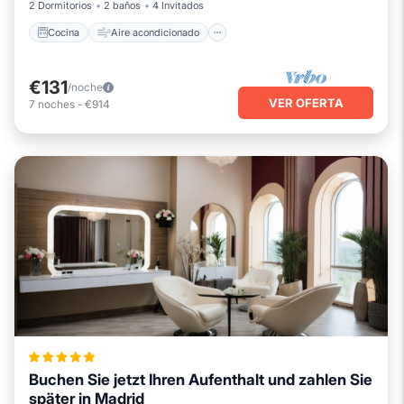
2 Dormitorios
2 baños
4 Invitados
Cocina
Aire acondicionado
€131
/noche
VER OFERTA
7
noches
-
€914
Buchen Sie jetzt Ihren Aufenthalt und zahlen Sie
später in Madrid