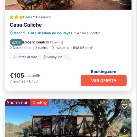
Cama Y Desayuno
Casa Caliche
Frente al mar
Desayuno
Estación de carga para vehículos eléctricos
Madrid
·
San Sebastian de los Reyes
3.47 mi al centro
Aparcamiento
Excepcional
9.8
(
26 Reseñas
)
2 Dormitorios
2 baños
9 Invitados
548.96 pies²
Frente al mar
Desayuno
€105
/noche
VER OFERTA
7
noches
-
€733
Ahorra con
OneKey