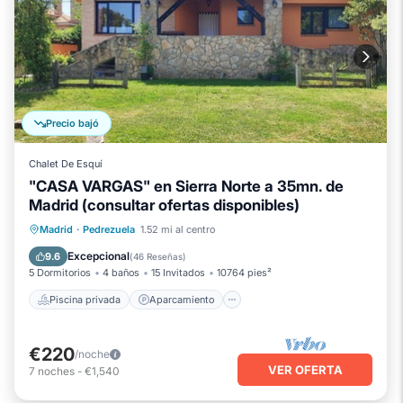
Precio bajó
Chalet De Esquí
"CASA VARGAS" en Sierra Norte a 35mn. de
Madrid (consultar ofertas disponibles)
Piscina privada
Aparcamiento
Madrid
·
Pedrezuela
1.52 mi al centro
Piscina
Vista al mar
Excepcional
9.6
(
46 Reseñas
)
5 Dormitorios
4 baños
15 Invitados
10764 pies²
Piscina privada
Aparcamiento
€220
/noche
VER OFERTA
7
noches
-
€1,540