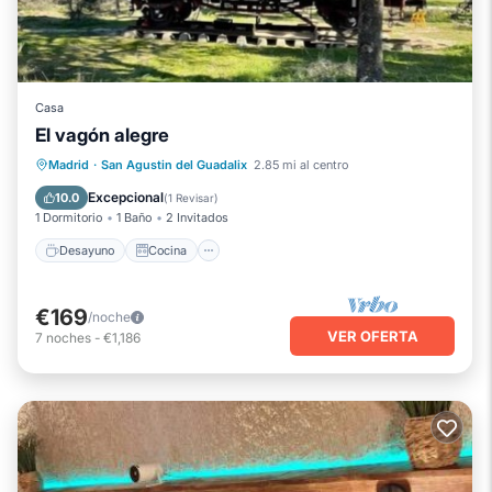
Casa
El vagón alegre
Desayuno
Cocina
Apto para niños
Madrid
·
San Agustin del Guadalix
2.85 mi al centro
Seguridad/Protección
Excepcional
10.0
(
1 Revisar
)
1 Dormitorio
1 Baño
2 Invitados
Desayuno
Cocina
€169
/noche
VER OFERTA
7
noches
-
€1,186