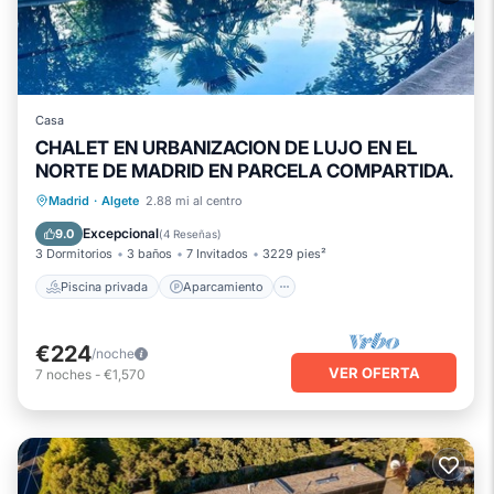
Casa
CHALET EN URBANIZACION DE LUJO EN EL
NORTE DE MADRID EN PARCELA COMPARTIDA.
Piscina privada
Aparcamiento
Madrid
·
Algete
2.88 mi al centro
Piscina
Esquí
Excepcional
9.0
(
4 Reseñas
)
3 Dormitorios
3 baños
7 Invitados
3229 pies²
Piscina privada
Aparcamiento
€224
/noche
VER OFERTA
7
noches
-
€1,570