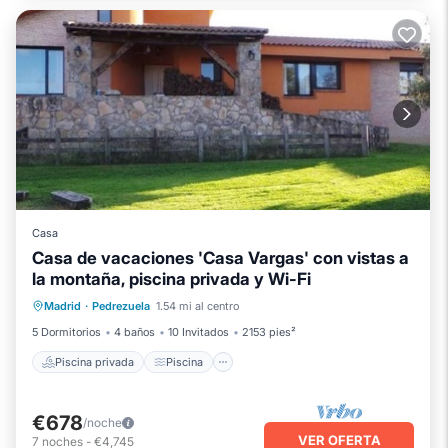
Casa
Casa de vacaciones 'Casa Vargas' con vistas a
la montaña, piscina privada y Wi-Fi
Piscina privada
Piscina
Madrid
·
Pedrezuela
1.54 mi al centro
Balcón/Terraza
Cocina
5 Dormitorios
4 baños
10 Invitados
2153 pies²
Piscina privada
Piscina
€678
/noche
VER OFERTA
7
noches
-
€4,745