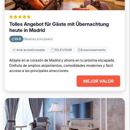
Tolles Angebot für Gäste mit Übernachtung
heute in Madrid
10.0
(Reseñas principales)
Aire acondicionado
TELEVISOR
Estacionamiento
Alójate en el corazón de Madrid y ahorra en tu próxima escapada.
Disfruta de amplios alojamientos, comodidades modernas y fácil
acceso a las principales atracciones.
MEJOR VALOR