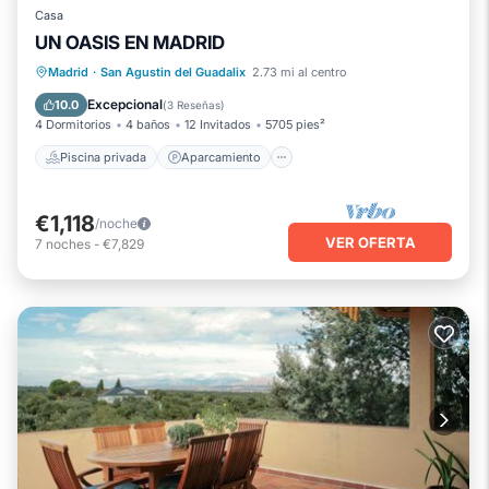
Casa
información.
UN OASIS EN MADRID
Piscina privada
Aparcamiento
Madrid
·
San Agustin del Guadalix
2.73 mi al centro
Piscina
Vista al mar
Excepcional
10.0
(
3 Reseñas
)
4 Dormitorios
4 baños
12 Invitados
5705 pies²
Piscina privada
Aparcamiento
€1,118
/noche
VER OFERTA
7
noches
-
€7,829