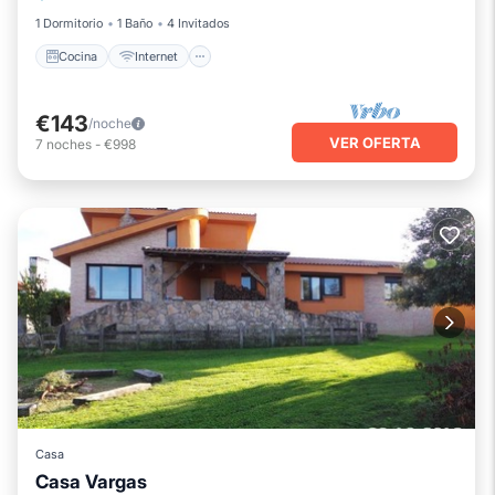
1 Dormitorio
1 Baño
4 Invitados
Cocina
Internet
€143
/noche
VER OFERTA
7
noches
-
€998
Casa
Casa Vargas