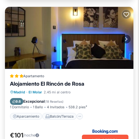
Apartamento
Alojamiento El Rincón de Rosa
Aparcamiento
Balcón/Terraza
Madrid
·
El Molar
2.45 mi al centro
Aire acondicionado
Internet
Excepcional
9.6
(
18 Reseñas
)
1 Dormitorio
1 Baño
4 Invitados
538.2 pies²
Aparcamiento
Balcón/Terraza
€101
/noche