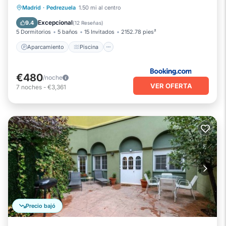
Aparcamiento
Piscina
Madrid
·
Pedrezuela
1.50 mi al centro
Balcón/Terraza
Vistas
Excepcional
9.4
(
12 Reseñas
)
5 Dormitorios
5 baños
15 Invitados
2152.78 pies²
Aparcamiento
Piscina
€480
/noche
VER OFERTA
7
noches
-
€3,361
Precio bajó