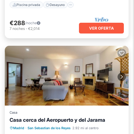
Piscina privada
Desayuno
€288
/noche
VER OFERTA
7
noches
-
€2,014
Casa
Casa cerca del Aeropuerto y del Jarama
Cocina
Aire acondicionado
Internet
Madrid
·
San Sebastian de los Reyes
2.92 mi al centro
Se admiten mascotas