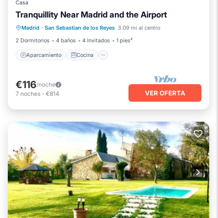
Casa
Tranquillity Near Madrid and the Airport
Aparcamiento
Cocina
Madrid
·
San Sebastian de los Reyes
3.09 mi al centro
Aire acondicionado
Internet
2 Dormitorios
4 baños
4 Invitados
1 pies²
Aparcamiento
Cocina
€116
/noche
VER OFERTA
7
noches
-
€814