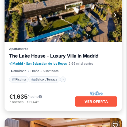
Apartamento
The Lake House - Luxury Villa in Madrid
Piscina
Balcón/Terraza
Cocina
Madrid
·
San Sebastian de los Reyes
2.65 mi al centro
Aire acondicionado
1 Dormitorio
1 Baño
5 Invitados
Piscina
Balcón/Terraza
€1,635
/noche
VER OFERTA
7
noches
-
€11,442