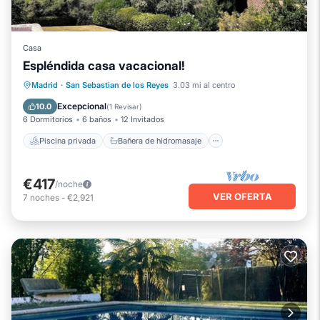
Casa
Espléndida casa vacacional!
Piscina privada
Bañera de hidromasaje
Madrid
·
San Sebastian de los Reyes
3.03 mi al centro
Aparcamiento
Piscina
Excepcional
10.0
(
1 Revisar
)
6 Dormitorios
6 baños
12 Invitados
Piscina privada
Bañera de hidromasaje
€417
/noche
VER OFERTA
7
noches
-
€2,921