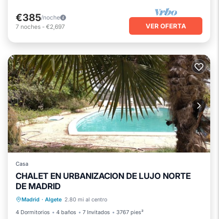
€385
/noche
VER OFERTA
7
noches
-
€2,697
Casa
CHALET EN URBANIZACION DE LUJO NORTE
DE MADRID
Piscina privada
Desayuno
Madrid
·
Algete
2.80 mi al centro
Aparcamiento
Piscina
4 Dormitorios
4 baños
7 Invitados
3767 pies²