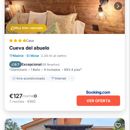
Muy bien valorado
Casa
Cueva del abuelo
Aire acondicionado
Internet
Madrid
·
El Molar
2.34 mi al centro
Apto para niños
Seguridad/Protección
Excepcional
9.7
(
69 Reseñas
)
1 Dormitorio
1 Baño
4 Invitados
893.4 pies²
Aire acondicionado
Internet
€127
/noche
VER OFERTA
7
noches
-
€892