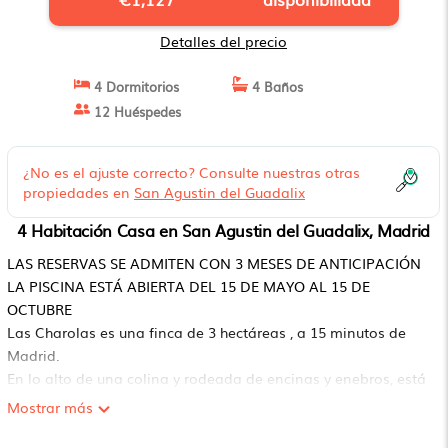
Detalles del precio
4 Dormitorios
4 Baños
12 Huéspedes
¿No es el ajuste correcto? Consulte nuestras otras
propiedades en
San Agustin del Guadalix
4 Habitación Casa en San Agustin del Guadalix, Madrid
LAS RESERVAS SE ADMITEN CON 3 MESES DE ANTICIPACIÓN
LA PISCINA ESTÁ ABIERTA DEL 15 DE MAYO AL 15 DE
OCTUBRE
Las Charolas es una finca de 3 hectáreas , a 15 minutos de
Madrid.
En lo alto de una colina y rodeada de encinas y enebros, está
la casa inspirada en un cottage inglés.
Mostrar más
Espacios grandes y luminosos y acceso directo al jardín y al
campo desde todas las estancias de la planta baja.