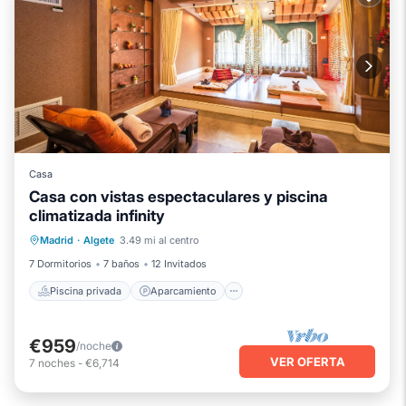
Casa
Casa con vistas espectaculares y piscina
climatizada infinity
Piscina privada
Aparcamiento
Madrid
·
Algete
3.49 mi al centro
Piscina
Balcón/Terraza
7 Dormitorios
7 baños
12 Invitados
Piscina privada
Aparcamiento
€959
/noche
VER OFERTA
7
noches
-
€6,714