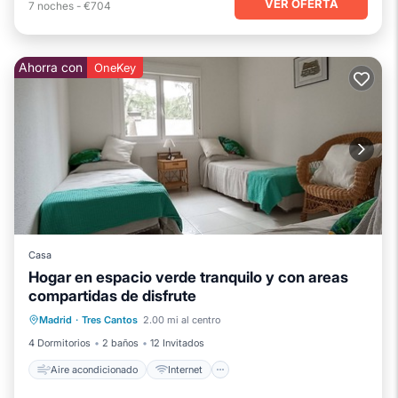
VER OFERTA
7
noches
-
€704
Ahorra con
OneKey
Casa
Hogar en espacio verde tranquilo y con areas
compartidas de disfrute
Aire acondicionado
Internet
Madrid
·
Tres Cantos
2.00 mi al centro
Apto para niños
Lavandería
4 Dormitorios
2 baños
12 Invitados
Aire acondicionado
Internet