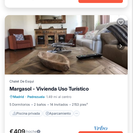
Chalet De Esquí
Margasol - Vivienda Uso Turístico
Piscina privada
Aparcamiento
Madrid
·
Pedrezuela
1.49 mi al centro
Piscina
Balcón/Terraza
5 Dormitorios
2 baños
14 Invitados
2153 pies²
Piscina privada
Aparcamiento
€409
/noche