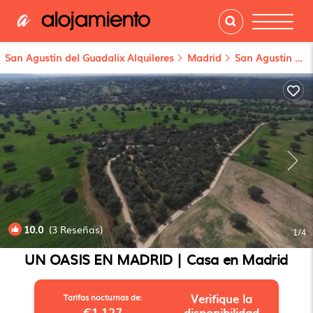
San Agustin del Guadalix Alquileres
Madrid
San Agustin del Guadalix
10.0
(3 Reseñas)
1
/4
UN OASIS EN MADRID | Casa en Madrid
Verifique la
Tarifas nocturnas de:
€1,127
disponibilidad