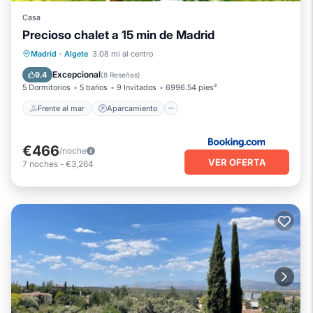
Casa
Precioso chalet a 15 min de Madrid
Frente al mar
Aparcamiento
Piscina
Madrid
·
Algete
3.08 mi al centro
Vista al mar
Excepcional
9.4
(
8 Reseñas
)
5 Dormitorios
5 baños
9 Invitados
6996.54 pies²
Frente al mar
Aparcamiento
€466
/noche
VER OFERTA
7
noches
-
€3,264