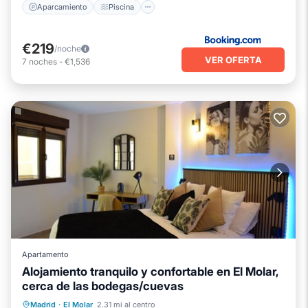
Aparcamiento
Piscina
€219
/noche
VER OFERTA
7
noches
-
€1,536
Apartamento
Alojamiento tranquilo y confortable en El Molar,
cerca de las bodegas/cuevas
Cocina
Internet
Apto para niños
Madrid
·
El Molar
2.31 mi al centro
Lavandería