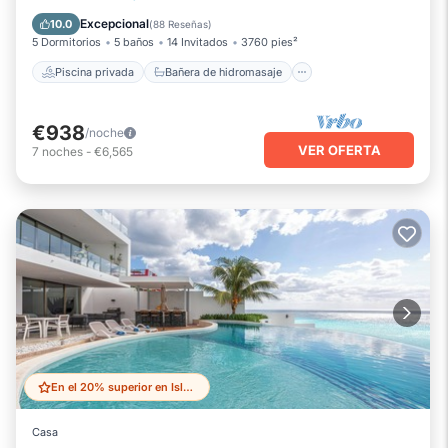
Piscina
Vista al mar
Excepcional
10.0
(
88 Reseñas
)
5 Dormitorios
5 baños
14 Invitados
3760 pies²
Piscina privada
Bañera de hidromasaje
€938
/noche
VER OFERTA
7
noches
-
€6,565
En el 20% superior en Isla Mujeres
Casa