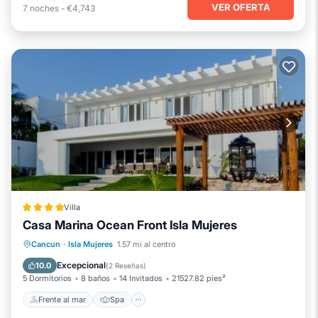
VER OFERTA
7
noches
-
€4,743
Villa
Casa Marina Ocean Front Isla Mujeres
Frente al mar
Spa
Piscina
Cancun
·
Isla Mujeres
1.57 mi al centro
Vista al mar
Excepcional
10.0
(
2 Reseñas
)
5 Dormitorios
8 baños
14 Invitados
21527.82 pies²
Frente al mar
Spa