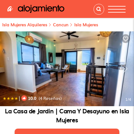
Isla Mujeres Alquileres
Cancun
Isla Mujeres
|
10.0
(4 Reseñas)
1
/4
La Casa de Jardin | Cama Y Desayuno en Isla
Mujeres