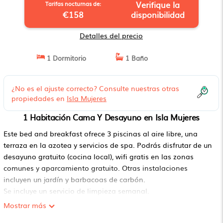
Verifique la
Tarifas nocturnas de:
€158
disponibilidad
Detalles del precio
1 Dormitorio
1 Baño
¿No es el ajuste correcto? Consulte nuestras otras
propiedades en
Isla Mujeres
1 Habitación Cama Y Desayuno en Isla Mujeres
Este bed and breakfast ofrece 3 piscinas al aire libre, una
terraza en la azotea y servicios de spa. Podrás disfrutar de un
desayuno gratuito (cocina local), wifi gratis en las zonas
comunes y aparcamiento gratuito. Otras instalaciones
incluyen un jardín y barbacoas de carbón.
Se incluye un servicio de limpieza semanal.
La Casa de Jardin ofrece 4 alojamientos con caja fuerte (cabe
Mostrar más
un portátil) y tabla de planchar con plancha. Este bed and