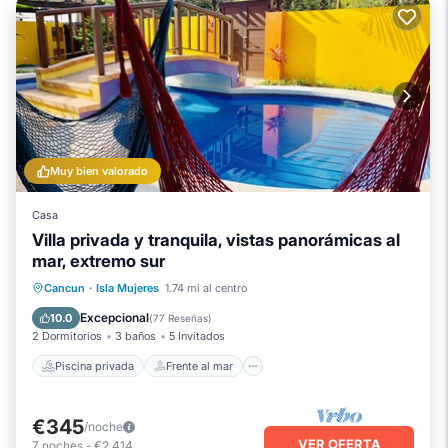
Muy bien valorado
Casa
Villa privada y tranquila, vistas panorámicas al
mar, extremo sur
Piscina privada
Frente al mar
Cancun
·
Isla Mujeres
1.74 mi al centro
Piscina
Vista al mar
Excepcional
10.0
(
77 Reseñas
)
2 Dormitorios
3 baños
5 Invitados
Piscina privada
Frente al mar
€345
/noche
VER OFERTA
7
noches
-
€2,414