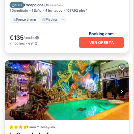
Balcón/Terraza
Excepcional
10.0
(
10 Reseñas
)
1 Dormitorio
1 Baño
4 Invitados
1097.92 pies²
Frente al mar
Piscina
€135
/noche
VER OFERTA
7
noches
-
€942
Cama Y Desayuno