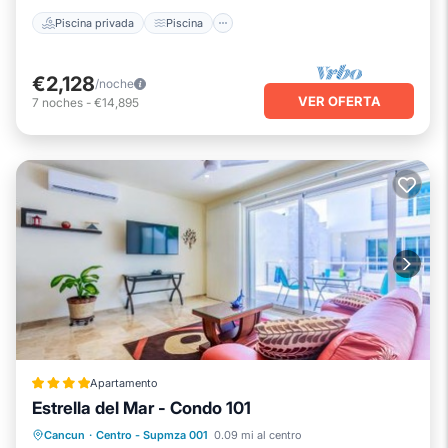
Piscina privada
Piscina
€2,128
/noche
VER OFERTA
7
noches
-
€14,895
Apartamento
Estrella del Mar - Condo 101
Frente al mar
Piscina
Vista al mar
Cancun
·
Centro - Supmza 001
0.09 mi al centro