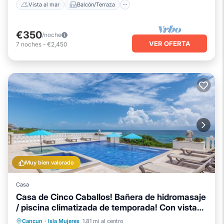
Vista al mar
Balcón/Terraza
€350
/noche
VER OFERTA
7
noches
-
€2,450
Muy bien valorado
Casa
Casa de Cinco Caballos! Bañera de hidromasaje
/ piscina climatizada de temporada! Con vistas
al caribe
Piscina privada
Bañera de hidromasaje
Cancun
·
Isla Mujeres
1.81 mi al centro