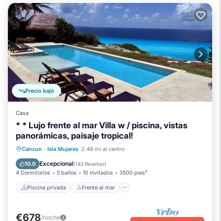
Precio bajó
Casa
* * Lujo frente al mar Villa w / piscina, vistas
panorámicas, paisaje tropical!
Piscina privada
Frente al mar
Cancun
·
Isla Mujeres
2.48 mi al centro
Piscina
Vista al mar
Excepcional
10.0
(
143 Reseñas
)
4 Dormitorios
5 baños
10 Invitados
3500 pies²
Piscina privada
Frente al mar
€678
/noche