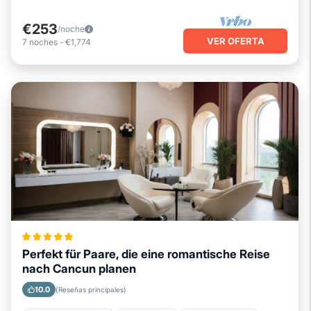
€253
/noche
VER OFERTA
7
noches
-
€1,774
Perfekt für Paare, die eine romantische Reise
nach Cancun planen
10.0
(Reseñas principales)