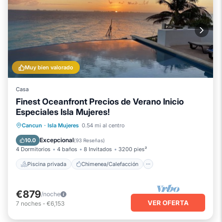
Muy bien valorado
Casa
Finest Oceanfront Precios de Verano Inicio
Especiales Isla Mujeres!
Piscina privada
Chimenea/Calefacción
Cancun
·
Isla Mujeres
0.54 mi al centro
Piscina
Balcón/Terraza
Excepcional
10.0
(
93 Reseñas
)
4 Dormitorios
4 baños
8 Invitados
3200 pies²
Piscina privada
Chimenea/Calefacción
€879
/noche
VER OFERTA
7
noches
-
€6,153