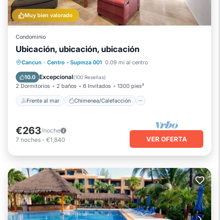
Muy bien valorado
Condominio
Ubicación, ubicación, ubicación
Frente al mar
Chimenea/Calefacción
Cancun
·
Centro - Supmza 001
0.09 mi al centro
Piscina
Vista al mar
Excepcional
10.0
(
100 Reseñas
)
2 Dormitorios
2 baños
6 Invitados
1300 pies²
Frente al mar
Chimenea/Calefacción
€263
/noche
VER OFERTA
7
noches
-
€1,840