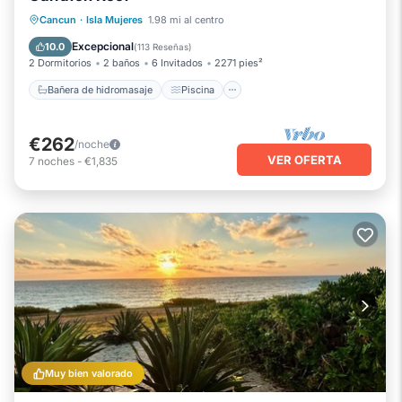
Bañera de hidromasaje
Piscina
Cancun
·
Isla Mujeres
1.98 mi al centro
Vista al mar
Balcón/Terraza
Excepcional
10.0
(
113 Reseñas
)
2 Dormitorios
2 baños
6 Invitados
2271 pies²
Bañera de hidromasaje
Piscina
€262
/noche
VER OFERTA
7
noches
-
€1,835
Muy bien valorado