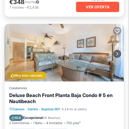
€348
/noche
VER OFERTA
7
noches
-
€2,436
Muy bien valorado
Condominio
Deluxe Beach Front Planta Baja Condo # 5 en
Nautibeach
Vista al mar
Balcón/Terraza
Cancun
·
Centro - Supmza 001
0.24 mi al centro
Vistas
Cocina
Excepcional
10.0
(
91 Reseñas
)
2 Dormitorios
1 Baño
4 Invitados
700 pies²