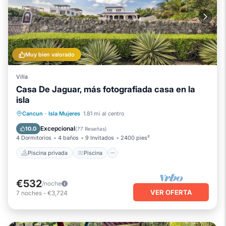
Muy bien valorado
Villa
Casa De Jaguar, más fotografiada casa en la
isla
Piscina privada
Piscina
Cancun
·
Isla Mujeres
1.81 mi al centro
Vista al mar
Balcón/Terraza
Excepcional
10.0
(
77 Reseñas
)
4 Dormitorios
4 baños
9 Invitados
2400 pies²
Piscina privada
Piscina
€532
/noche
VER OFERTA
7
noches
-
€3,724