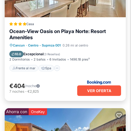
Casa
Ocean-View Oasis on Playa Norte: Resort
Amenities
Frente al mar
Spa
Vista al mar
Cancun
·
Centro - Supmza 001
0.26 mi al centro
Vistas
Excepcional
10.0
(
3 Reseñas
)
2 Dormitorios
2 baños
6 Invitados
1496.18 pies²
Frente al mar
Spa
€404
/noche
VER OFERTA
7
noches
-
€2,825
Ahorra con
OneKey