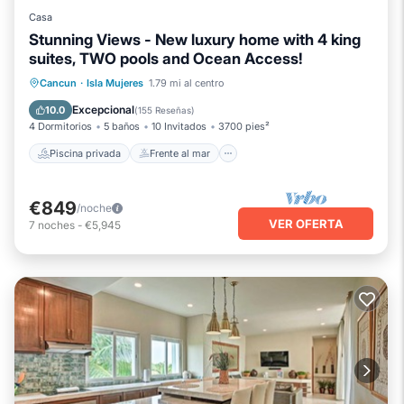
Casa
Stunning Views - New luxury home with 4 king
suites, TWO pools and Ocean Access!
Piscina privada
Frente al mar
Cancun
·
Isla Mujeres
1.79 mi al centro
Piscina
Vista al mar
Excepcional
10.0
(
155 Reseñas
)
4 Dormitorios
5 baños
10 Invitados
3700 pies²
Piscina privada
Frente al mar
€849
/noche
VER OFERTA
7
noches
-
€5,945