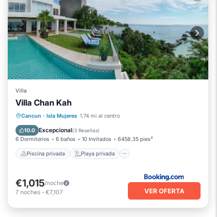
Villa
Villa Chan Kah
Piscina privada
Playa privada
Cancun
·
Isla Mujeres
1.74 mi al centro
Frente al mar
Piscina
Excepcional
10.0
(
3 Reseñas
)
6 Dormitorios
6 baños
10 Invitados
6458.35 pies²
Piscina privada
Playa privada
€1,015
/noche
VER OFERTA
7
noches
-
€7,107