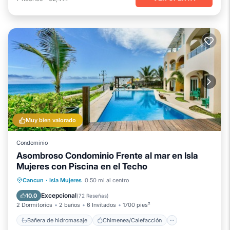
Muy bien valorado
Condominio
Asombroso Condominio Frente al mar en Isla
Mujeres con Piscina en el Techo
Bañera de hidromasaje
Chimenea/Calefacción
Piscina
Cancun
·
Isla Mujeres
0.50 mi al centro
Vista al mar
Excepcional
10.0
(
72 Reseñas
)
2 Dormitorios
2 baños
6 Invitados
1700 pies²
Bañera de hidromasaje
Chimenea/Calefacción