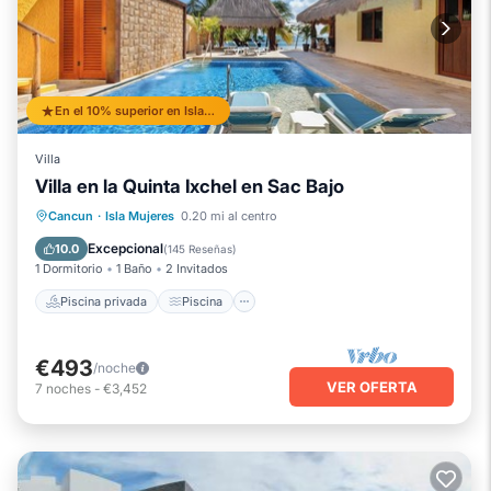
En el 10% superior en Isla Mujeres
Villa
Villa en la Quinta Ixchel en Sac Bajo
Piscina privada
Piscina
Cancun
·
Isla Mujeres
0.20 mi al centro
Vista al mar
Balcón/Terraza
Excepcional
10.0
(
145 Reseñas
)
1 Dormitorio
1 Baño
2 Invitados
Piscina privada
Piscina
€493
/noche
VER OFERTA
7
noches
-
€3,452