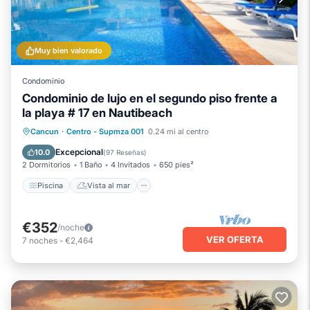
Muy bien valorado
Condominio
Condominio de lujo en el segundo piso frente a
la playa # 17 en Nautibeach
Piscina
Vista al mar
Cancun
·
Centro - Supmza 001
0.24 mi al centro
Balcón/Terraza
Vistas
Excepcional
10.0
(
97 Reseñas
)
2 Dormitorios
1 Baño
4 Invitados
650 pies²
Piscina
Vista al mar
€352
/noche
VER OFERTA
7
noches
-
€2,464