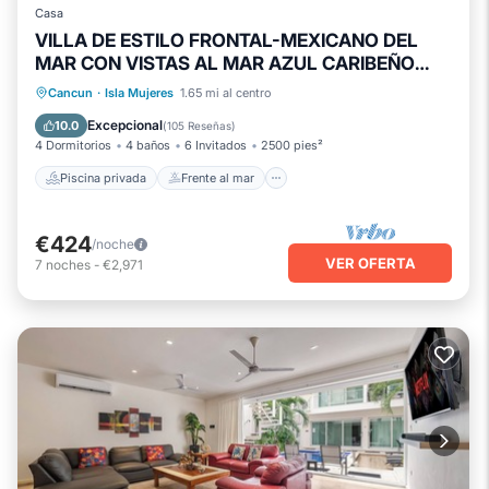
Casa
VILLA DE ESTILO FRONTAL-MEXICANO DEL
MAR CON VISTAS AL MAR AZUL CARIBEÑO
CON PISCINA
Piscina privada
Frente al mar
Cancun
·
Isla Mujeres
1.65 mi al centro
Piscina
Vista al mar
Excepcional
10.0
(
105 Reseñas
)
4 Dormitorios
4 baños
6 Invitados
2500 pies²
Piscina privada
Frente al mar
€424
/noche
VER OFERTA
7
noches
-
€2,971