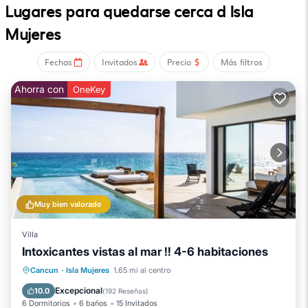
breakfast en Isla Mujeres ofrece acceso a Internet wifi gratis
Lugares para quedarse cerca d Isla
con una velocidad de 50Mbps o más. Es posible solicitar
Mujeres
masajes en la habitación y cambio de toallas. Se ofrece
servicio de limpieza cada semana.
Fechas
Invitados
Precio
Más filtros
En el alojamiento hay 3 piscinas al aire libre.
Ahorra con
OneKey
Muy bien valorado
Villa
Intoxicantes vistas al mar !! 4-6 habitaciones
Piscina privada
Piscina
Cancun
·
Isla Mujeres
1.65 mi al centro
Vista al mar
Balcón/Terraza
Excepcional
10.0
(
192 Reseñas
)
6 Dormitorios
6 baños
15 Invitados