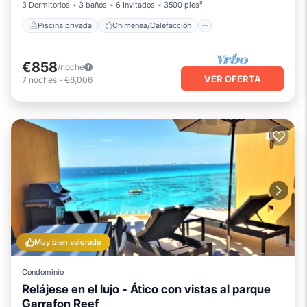
3 Dormitorios
3 baños
6 Invitados
3500 pies²
Piscina privada
Chimenea/Calefacción
€858
/noche
VER OFERTA
7
noches
-
€6,006
Muy bien valorado
Condominio
Relájese en el lujo - Ático con vistas al parque
Garrafon Reef