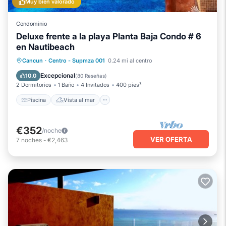
Muy bien valorado
Condominio
Deluxe frente a la playa Planta Baja Condo # 6
en Nautibeach
Piscina
Vista al mar
Cancun
·
Centro - Supmza 001
0.24 mi al centro
Balcón/Terraza
Vistas
Excepcional
10.0
(
80 Reseñas
)
2 Dormitorios
1 Baño
4 Invitados
400 pies²
Piscina
Vista al mar
€352
/noche
VER OFERTA
7
noches
-
€2,463