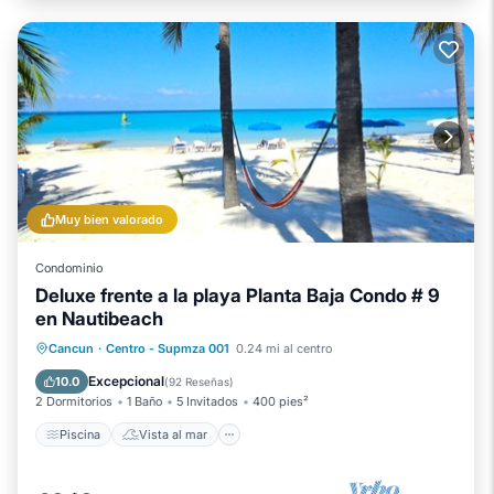
Muy bien valorado
Condominio
Deluxe frente a la playa Planta Baja Condo # 9
en Nautibeach
Piscina
Vista al mar
Cancun
·
Centro - Supmza 001
0.24 mi al centro
Balcón/Terraza
Vistas
Excepcional
10.0
(
92 Reseñas
)
2 Dormitorios
1 Baño
5 Invitados
400 pies²
Piscina
Vista al mar