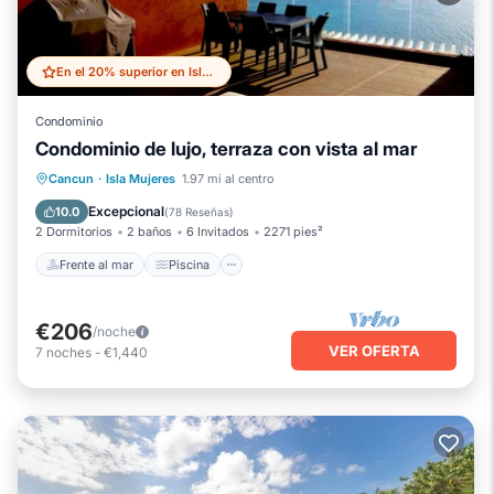
En el 20% superior en Isla Mujeres
Condominio
Condominio de lujo, terraza con vista al mar
Frente al mar
Piscina
Vista al mar
Cancun
·
Isla Mujeres
1.97 mi al centro
Balcón/Terraza
Excepcional
10.0
(
78 Reseñas
)
2 Dormitorios
2 baños
6 Invitados
2271 pies²
Frente al mar
Piscina
€206
/noche
VER OFERTA
7
noches
-
€1,440