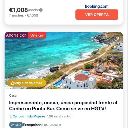
€1,008
/noche
VER OFERTA
7
noches
-
€7,059
Ahorra con
OneKey
Muy bien valorado
Casa
Impresionante, nueva, única propiedad frente al
Caribe en Punta Sur. Como se ve en HGTV!
Piscina privada
Chimenea/Calefacción
Cancun
·
Isla Mujeres
1.98 mi al centro
Piscina
Vista al mar
Excepcional
10.0
(
115 Reseñas
)