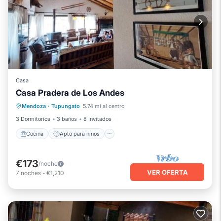
Casa
Casa Pradera de Los Andes
Cocina
Apto para niños
Mendoza
·
Tupungato
5.74 mi al centro
Ropa de cama
3 Dormitorios
3 baños
8 Invitados
Cocina
Apto para niños
€173
/noche
VER OFERTA
7
noches
-
€1,210