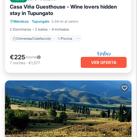
Casa Viña Guesthouse - Wine lovers hidden
stay in Tupungato
Chimenea/Calefacción
Piscina
Mendoza
·
Tupungato
3.34 mi al centro
Balcón/Terraza
Cocina
2 Dormitorios
2 baños
4 Invitados
Chimenea/Calefacción
Piscina
€225
/noche
VER OFERTA
7
noches
-
€1,577