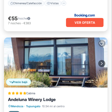
Chimenea/Calefacción
Vistas
€55
/noche
VER OFERTA
7
noches
-
€383
Precio bajó
Cabina
Andeluna Winery Lodge
Spa
Chimenea/Calefacción
Mendoza
·
Tupungato
10.54 mi al centro