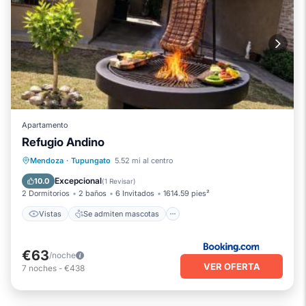
Apartamento
Refugio Andino
Vistas
Se admiten mascotas
Mendoza
·
Tupungato
5.52 mi al centro
Aparcamiento
Internet
Excepcional
10.0
(
1 Revisar
)
2 Dormitorios
2 baños
6 Invitados
1614.59 pies²
Vistas
Se admiten mascotas
€63
/noche
VER OFERTA
7
noches
-
€438