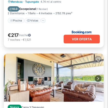
Piscina
Vistas
Aparcamiento
Mendoza
·
Tupungato
4.74 mi al centro
Aire acondicionado
Excepcional
10.0
(
1 Revisar
)
2 Dormitorios
1 Baño
4 Invitados
2152.78 pies²
Piscina
Vistas
€217
/noche
VER OFERTA
7
noches
-
€1,521
Nueva
Cama Y Desayuno