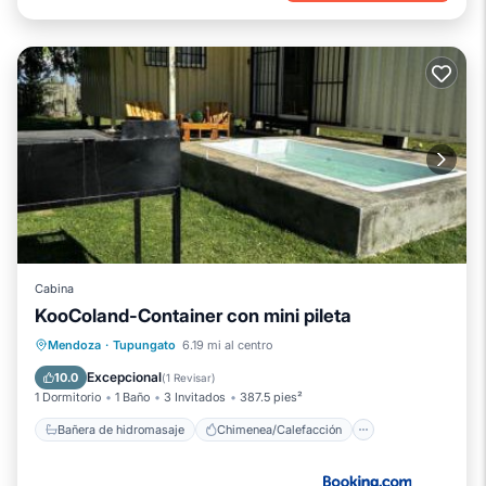
Cabina
KooColand-Container con mini pileta
Bañera de hidromasaje
Chimenea/Calefacción
Piscina
Mendoza
·
Tupungato
6.19 mi al centro
Vistas
Excepcional
10.0
(
1 Revisar
)
1 Dormitorio
1 Baño
3 Invitados
387.5 pies²
Bañera de hidromasaje
Chimenea/Calefacción