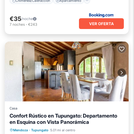
Chimenea/Calefacción
Aparcamiento
€35
/noche
VER OFERTA
7
noches
-
€243
Casa
Confort Rústico en Tupungato: Departamento
en Esquina con Vista Panorámica
Chimenea/Calefacción
Balcón/Terraza
Mendoza
·
Tupungato
5.01 mi al centro
Desayuno
Cocina