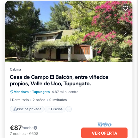
Cabina
Casa de Campo El Balcón, entre viñedos
propios, Valle de Uco, Tupungato.
Piscina privada
Piscina
Mendoza
·
Tupungato
4.87 mi al centro
Balcón/Terraza
Cocina
1 Dormitorio
2 baños
9 Invitados
Piscina privada
Piscina
€87
/noche
VER OFERTA
7
noches
-
€608