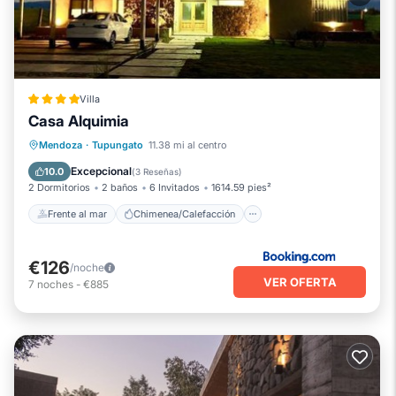
Villa
Casa Alquimia
Frente al mar
Chimenea/Calefacción
Mendoza
·
Tupungato
11.38 mi al centro
Piscina
Vista al mar
Excepcional
10.0
(
3 Reseñas
)
2 Dormitorios
2 baños
6 Invitados
1614.59 pies²
Frente al mar
Chimenea/Calefacción
€126
/noche
VER OFERTA
7
noches
-
€885