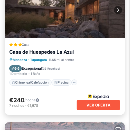
Casa
Casa de Huespedes La Azul
Chimenea/Calefacción
Piscina
Mendoza
·
Tupungato
11.65 mi al centro
Balcón/Terraza
Desayuno
Excepcional
9.6
(
36 Reseñas
)
1 Dormitorio
1 Baño
Chimenea/Calefacción
Piscina
€240
/noche
VER OFERTA
7
noches
-
€1,678