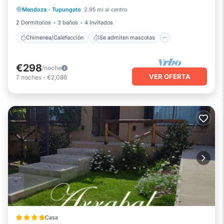
Mendoza
·
Tupungato
2.95 mi al centro
Aparcamiento
2 Dormitorios
3 baños
4 Invitados
Chimenea/Calefacción
Se admiten mascotas
€298
/noche
VER OFERTA
7
noches
-
€2,086
Casa