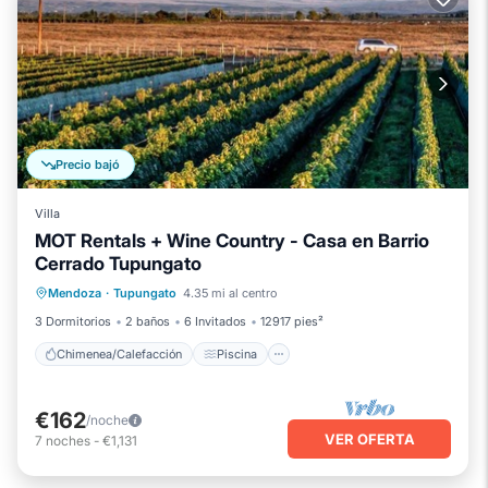
Precio bajó
Villa
MOT Rentals + Wine Country - Casa en Barrio
Cerrado Tupungato
Chimenea/Calefacción
Piscina
Mendoza
·
Tupungato
4.35 mi al centro
Balcón/Terraza
Se admiten mascotas
3 Dormitorios
2 baños
6 Invitados
12917 pies²
Chimenea/Calefacción
Piscina
€162
/noche
VER OFERTA
7
noches
-
€1,131