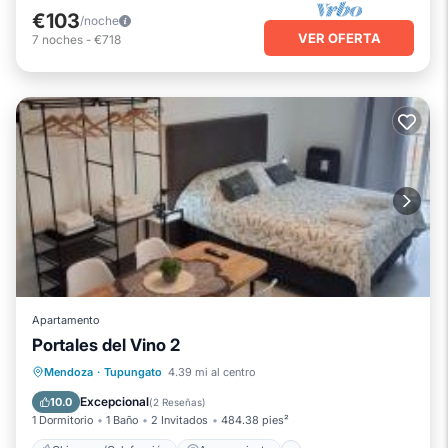
€103
/noche
VER OFERTA
7
noches
-
€718
Apartamento
Portales del Vino 2
Chimenea/Calefacción
Aparcamiento
Mendoza
·
Tupungato
4.39 mi al centro
Internet
Apto para niños
Excepcional
10.0
(
2 Reseñas
)
1 Dormitorio
1 Baño
2 Invitados
484.38 pies²