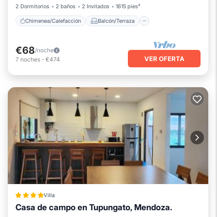
2 Dormitorios
2 baños
2 Invitados
1615 pies²
Chimenea/Calefacción
Balcón/Terraza
€68
/noche
VER OFERTA
7
noches
-
€474
Villa
Casa de campo en Tupungato, Mendoza.