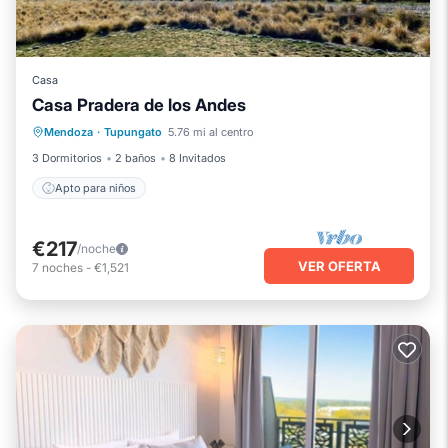
Casa
Casa Pradera de los Andes
Mendoza
·
Tupungato
5.76 mi al centro
Apto para niños
3 Dormitorios
2 baños
8 Invitados
Apto para niños
€217
/noche
VER OFERTA
7
noches
-
€1,521