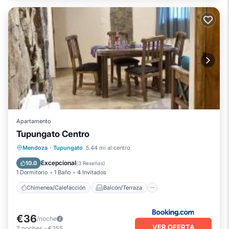
Apartamento
Tupungato Centro
Chimenea/Calefacción
Balcón/Terraza
Mendoza
·
Tupungato
5.44 mi al centro
Aire acondicionado
Internet
Excepcional
10.0
(
3 Reseñas
)
1 Dormitorio
1 Baño
4 Invitados
Chimenea/Calefacción
Balcón/Terraza
€36
/noche
VER OFERTA
7
noches
-
€255