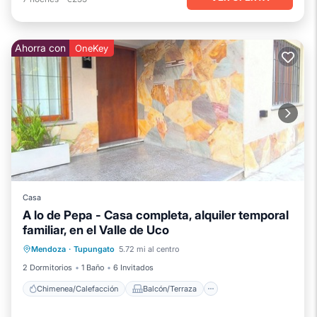
Ahorra con
OneKey
Casa
A lo de Pepa - Casa completa, alquiler temporal
familiar, en el Valle de Uco
Chimenea/Calefacción
Balcón/Terraza
Mendoza
·
Tupungato
5.72 mi al centro
Cocina
Aparcamiento
2 Dormitorios
1 Baño
6 Invitados
Chimenea/Calefacción
Balcón/Terraza