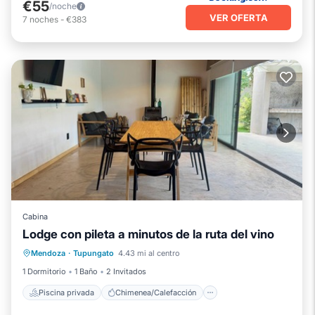
€55
/noche
VER OFERTA
7
noches
-
€383
Cabina
Lodge con pileta a minutos de la ruta del vino
Piscina privada
Chimenea/Calefacción
Mendoza
·
Tupungato
4.43 mi al centro
Piscina
Balcón/Terraza
1 Dormitorio
1 Baño
2 Invitados
Piscina privada
Chimenea/Calefacción