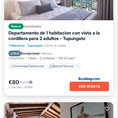
Nueva
Apartamento
Departamento de 1 habitacion con vista a la
cordillera para 2 adultos - Tupungato
Chimenea/Calefacción
Balcón/Terraza
Se admiten mascotas
Mendoza
·
Tupungato
5.51 mi al centro
Aire acondicionado
Excepcional
10.0
(
1 Revisar
)
1 Dormitorio
1 Baño
2 Invitados
753.47 pies²
Chimenea/Calefacción
Balcón/Terraza
€80
/noche
VER OFERTA
7
noches
-
€560