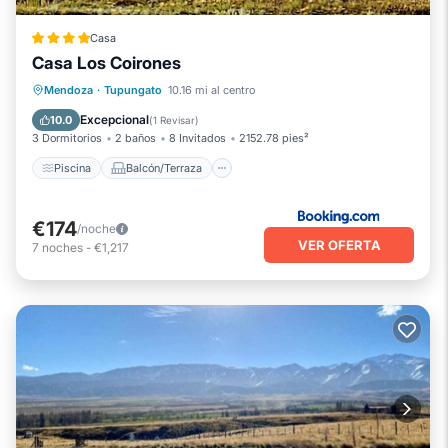
Casa
Casa Los Coirones
Piscina
Balcón/Terraza
Cocina
Mendoza
·
Tupungato
10.16 mi al centro
Aparcamiento
Excepcional
10.0
(
1 Revisar
)
3 Dormitorios
2 baños
8 Invitados
2152.78 pies²
Piscina
Balcón/Terraza
€174
/noche
VER OFERTA
7
noches
-
€1,217