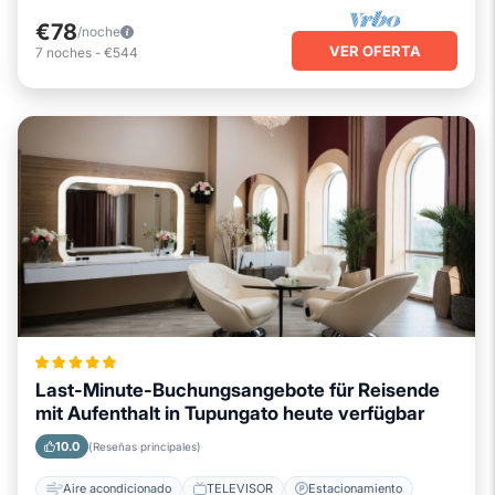
€78
/noche
VER OFERTA
7
noches
-
€544
Last-Minute-Buchungsangebote für Reisende
mit Aufenthalt in Tupungato heute verfügbar
10.0
(Reseñas principales)
Aire acondicionado
TELEVISOR
Estacionamiento