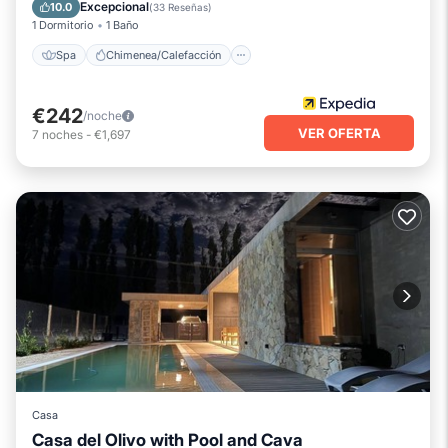
Balcón/Terraza
Desayuno
Excepcional
10.0
(
33 Reseñas
)
1 Dormitorio
1 Baño
Spa
Chimenea/Calefacción
€242
/noche
VER OFERTA
7
noches
-
€1,697
Casa
Chimenea/Calefacción
Casa del Olivo with Pool and Cava
Se admiten mascotas
Cocina