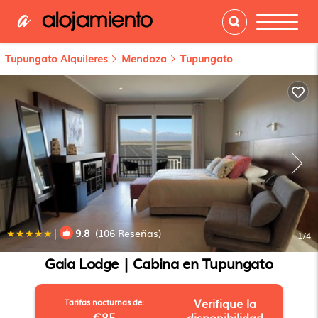
Tupungato Alquileres
Mendoza
Tupungato
|
9.8
(106 Reseñas)
1
/4
Gaia Lodge | Cabina en Tupungato
Verifique la
Tarifas nocturnas de:
€85
disponibilidad