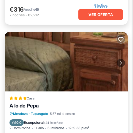
€316
/noche
VER OFERTA
7
noches
-
€2,212
Casa
A lo de Pepa
Chimenea/Calefacción
Vistas
Mendoza
·
Tupungato
5.57 mi al centro
Aparcamiento
Aire acondicionado
Excepcional
10.0
(
24 Reseñas
)
2 Dormitorios
1 Baño
6 Invitados
1259.38 pies²