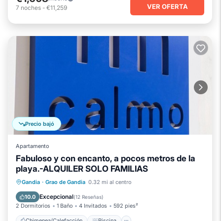
VER OFERTA
7
noches
-
€11,259
Precio bajó
Apartamento
Fabuloso y con encanto, a pocos metros de la
playa.-ALQUILER SOLO FAMILIAS
Chimenea/Calefacción
Piscina
Gandia
·
Grao de Gandia
0.32 mi al centro
Balcón/Terraza
Se admiten mascotas
Excepcional
10.0
(
12 Reseñas
)
2 Dormitorios
1 Baño
4 Invitados
592 pies²
Chimenea/Calefacción
Piscina