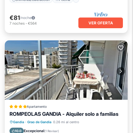
€81
/noche
VER OFERTA
7
noches
-
€564
Apartamento
ROMPEOLAS GANDIA - Alquiler solo a familias
Frente al mar
Chimenea/Calefacción
Gandia
·
Grao de Gandia
0.26 mi al centro
Vista al mar
Balcón/Terraza
Excepcional
10.0
(
1 Revisar
)