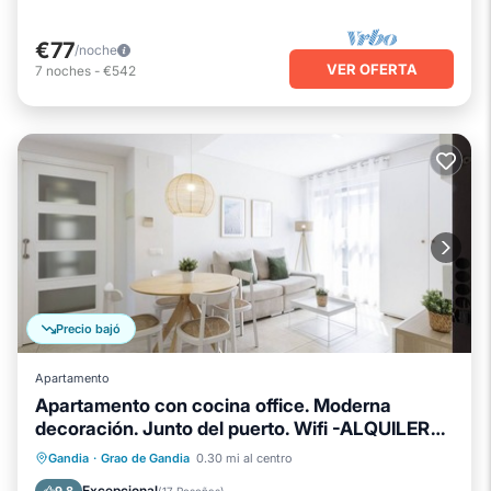
€77
/noche
VER OFERTA
7
noches
-
€542
Precio bajó
Apartamento
Apartamento con cocina office. Moderna
decoración. Junto del puerto. Wifi -ALQUILER
Chimenea/Calefacción
SOLO FAMILIAS
Se admiten mascotas
Cocina
Gandia
·
Grao de Gandia
0.30 mi al centro
Aire acondicionado
Excepcional