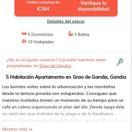
Verifique la
Tarifas nocturnas de:
€264
disponibilidad
Detalles del precio
5 Dormitorios
3 Baños
10 Huéspedes
¿No es el ajuste correcto? Consulte nuestras otras
propiedades en
Grao de Gandia
5 Habitación Apartamento en Grao de Gandia, Gandia
Las bonitas vistas sobre la urbanización y las montañas
desde la terraza privada son estupendas. Consiguen que
nuestros invitados tomen un momento de su tiempo para un
café en calma organizando el plan del día. Desde luego éste
no será otro que disfrutar de la playa o de la fantástica
piscina climatizada de cloro del edificio, de unos 10 m x 5 m y
un fondo de entre 1 m y 1.70 m, que además cuenta con un
Mostrar más