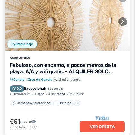
Precio bajó
Apartamento
Fabuloso, con encanto, a pocos metros de la
playa. A/A y wifi gratis. - ALQUILER SOLO
FAMILIAS
Chimenea/Calefacción
Piscina
Gandia
·
Grao de Gandia
0.32 mi al centro
Balcón/Terraza
Se admiten mascotas
Excepcional
10.0
(
15 Reseñas
)
2 Dormitorios
1 Baño
4 Invitados
592 pies²
Chimenea/Calefacción
Piscina
€91
/noche
VER OFERTA
7
noches
-
€637