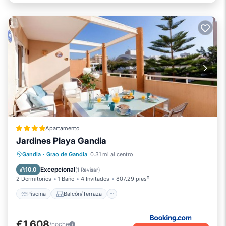
Apartamento
Jardines Playa Gandia
Piscina
Balcón/Terraza
Vistas
Gandia
·
Grao de Gandia
0.31 mi al centro
Se admiten mascotas
Excepcional
10.0
(
1 Revisar
)
2 Dormitorios
1 Baño
4 Invitados
807.29 pies²
Piscina
Balcón/Terraza
€1,608
/noche