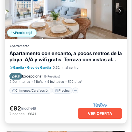
Precio bajó
Apartamento
Apartamento con encanto, a pocos metros de la
playa. A/A y wifi gratis. Terraza con vistas al
mar-ALQUILER SOLO FAMILIAS
Chimenea/Calefacción
Piscina
Gandia
·
Grao de Gandia
0.32 mi al centro
Balcón/Terraza
Se admiten mascotas
Excepcional
9.8
(
19 Reseñas
)
2 Dormitorios
1 Baño
4 Invitados
592 pies²
Chimenea/Calefacción
Piscina
€92
/noche
VER OFERTA
7
noches
-
€641