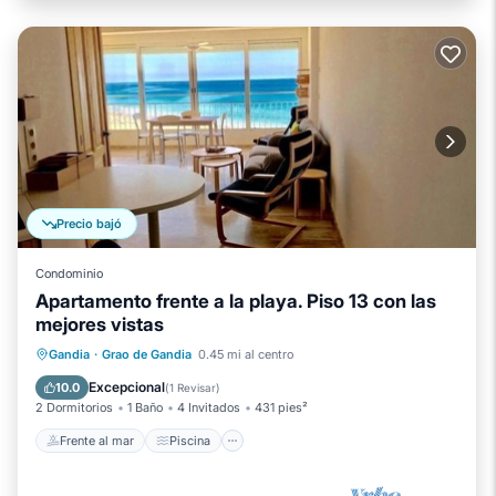
Precio bajó
Condominio
Apartamento frente a la playa. Piso 13 con las
mejores vistas
Frente al mar
Piscina
Vista al mar
Gandia
·
Grao de Gandia
0.45 mi al centro
Vistas
Excepcional
10.0
(
1 Revisar
)
2 Dormitorios
1 Baño
4 Invitados
431 pies²
Frente al mar
Piscina