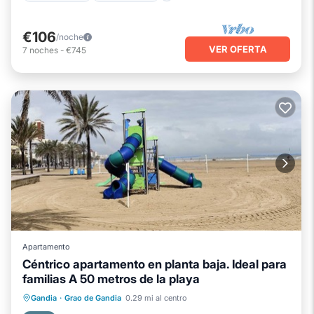
€106
/noche
VER OFERTA
7
noches
-
€745
Apartamento
Céntrico apartamento en planta baja. Ideal para
familias A 50 metros de la playa
Chimenea/Calefacción
Balcón/Terraza
Gandia
·
Grao de Gandia
0.29 mi al centro