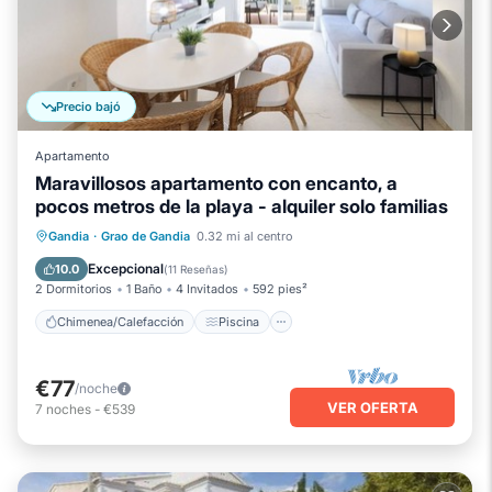
Precio bajó
Apartamento
Maravillosos apartamento con encanto, a
pocos metros de la playa - alquiler solo familias
Chimenea/Calefacción
Piscina
Gandia
·
Grao de Gandia
0.32 mi al centro
Balcón/Terraza
Se admiten mascotas
Excepcional
10.0
(
11 Reseñas
)
2 Dormitorios
1 Baño
4 Invitados
592 pies²
Chimenea/Calefacción
Piscina
€77
/noche
VER OFERTA
7
noches
-
€539