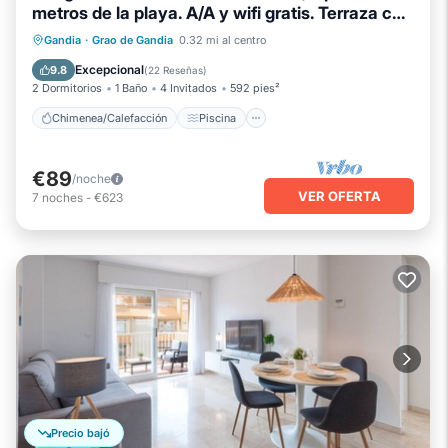
metros de la playa. A/A y wifi gratis. Terraza con
vistas al mar-ALQUILER SOLO FAMILIAS
Chimenea/Calefacción
Piscina
Gandia
·
Grao de Gandia
0.32 mi al centro
Balcón/Terraza
Se admiten mascotas
Excepcional
9.8
(
22 Reseñas
)
2 Dormitorios
1 Baño
4 Invitados
592 pies²
Chimenea/Calefacción
Piscina
€89
/noche
VER OFERTA
7
noches
-
€623
Precio bajó