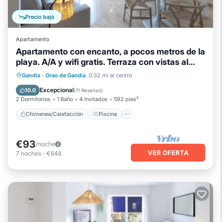
Precio bajó
Apartamento
Apartamento con encanto, a pocos metros de la
playa. A/A y wifi gratis. Terraza con vistas al
mar-ALQUILER SOLO FAMILIAS
Chimenea/Calefacción
Piscina
Gandia
·
Grao de Gandia
0.32 mi al centro
Balcón/Terraza
Se admiten mascotas
Excepcional
10.0
(
11 Reseñas
)
2 Dormitorios
1 Baño
4 Invitados
592 pies²
Chimenea/Calefacción
Piscina
€93
/noche
VER OFERTA
7
noches
-
€648