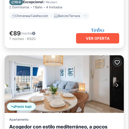
Cocina
Aparcamiento
Excepcional
10.0
(
1 Revisar
)
2 Dormitorios
1 Baño
4 Invitados
Chimenea/Calefacción
Balcón/Terraza
€89
/noche
VER OFERTA
7
noches
-
€620
Precio bajó
Apartamento
Acogedor con estilo mediterráneo, a pocos