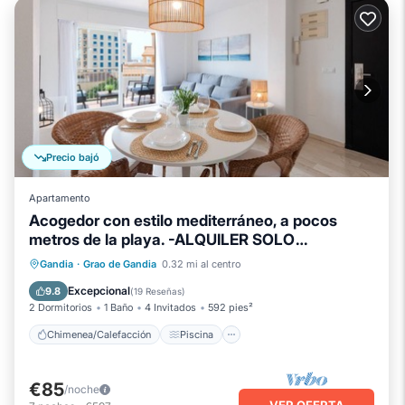
Precio bajó
Apartamento
Acogedor con estilo mediterráneo, a pocos
metros de la playa. -ALQUILER SOLO
FAMILIAS-ALQUILER SOLO FAMILIAS
Chimenea/Calefacción
Piscina
Gandia
·
Grao de Gandia
0.32 mi al centro
Balcón/Terraza
Se admiten mascotas
Excepcional
9.8
(
19 Reseñas
)
2 Dormitorios
1 Baño
4 Invitados
592 pies²
Chimenea/Calefacción
Piscina
€85
/noche
VER OFERTA