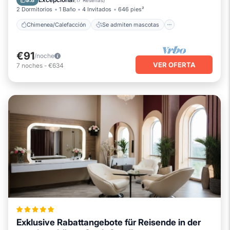
9.8
(
17 Reseñas
)
2 Dormitorios
1 Baño
4 Invitados
646 pies²
Chimenea/Calefacción
Se admiten mascotas
€91
/noche
VER OFERTA
7
noches
-
€634
Exklusive Rabattangebote für Reisende in der