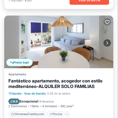
7
noches
-
€597
Precio bajó
Apartamento
Fantástico apartamento, acogedor con estilo
mediterráneo-ALQUILER SOLO FAMILIAS
Chimenea/Calefacción
Piscina
Gandia
·
Grao de Gandia
0.32 mi al centro
Balcón/Terraza
Se admiten mascotas
Excepcional
9.8
(
18 Reseñas
)
2 Dormitorios
1 Baño
4 Invitados
592 pies²
Chimenea/Calefacción
Piscina