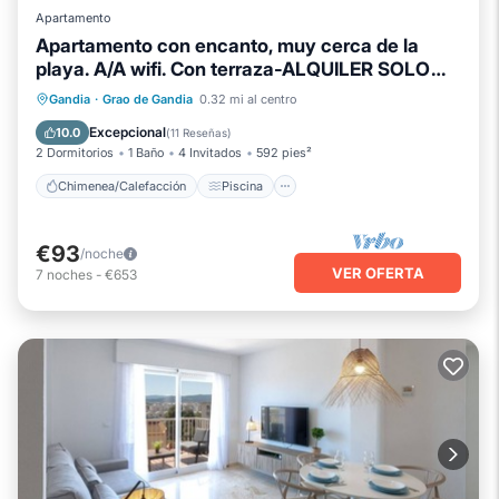
Apartamento
Apartamento con encanto, muy cerca de la
playa. A/A wifi. Con terraza-ALQUILER SOLO
FAMILIAS
Chimenea/Calefacción
Piscina
Gandia
·
Grao de Gandia
0.32 mi al centro
Balcón/Terraza
Se admiten mascotas
Excepcional
10.0
(
11 Reseñas
)
2 Dormitorios
1 Baño
4 Invitados
592 pies²
Chimenea/Calefacción
Piscina
€93
/noche
VER OFERTA
7
noches
-
€653