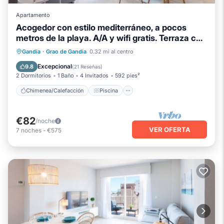
Apartamento
Acogedor con estilo mediterráneo, a pocos
metros de la playa. A/A y wifi gratis. Terraza con
vistas al mar-ALQUILER SOLO FAMILIAS
Chimenea/Calefacción
Piscina
Gandia
·
Grao de Gandia
0.32 mi al centro
Balcón/Terraza
Se admiten mascotas
Excepcional
9.8
(
21 Reseñas
)
2 Dormitorios
1 Baño
4 Invitados
592 pies²
Chimenea/Calefacción
Piscina
€82
/noche
VER OFERTA
7
noches
-
€575