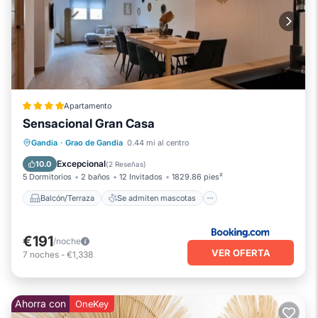
Gandia, Como lugares para visitar y cosas para hacer cerca,
puede consultar a continuación para obtener más
información.
Número de licencia :
ESFCTU00004606500074865100000000000000000000AT43588V
5, CV-VUT0043588-V
Apartamento
Sensacional Gran Casa
Balcón/Terraza
Se admiten mascotas
Gandia
·
Grao de Gandia
0.44 mi al centro
Aire acondicionado
Internet
Excepcional
10.0
(
2 Reseñas
)
5 Dormitorios
2 baños
12 Invitados
1829.86 pies²
Balcón/Terraza
Se admiten mascotas
€191
/noche
VER OFERTA
7
noches
-
€1,338
Ahorra con
OneKey