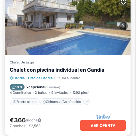
Chalet De Esquí
Chalet con piscina individual en Gandía
Frente al mar
Chimenea/Calefacción
Gandia
·
Grao de Gandia
0.55 mi al centro
Piscina
Vista al mar
Excepcional
10.0
(
1 Revisar
)
4 Dormitorios
2 baños
9 Invitados
1292 pies²
Frente al mar
Chimenea/Calefacción
€366
/noche
VER OFERTA
7
noches
-
€2,563