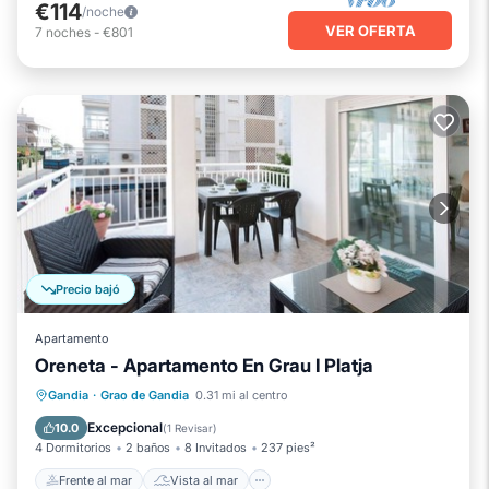
€114
/noche
VER OFERTA
7
noches
-
€801
Precio bajó
Apartamento
Oreneta - Apartamento En Grau I Platja
Frente al mar
Vista al mar
Vistas
Gandia
·
Grao de Gandia
0.31 mi al centro
Cocina
Excepcional
10.0
(
1 Revisar
)
4 Dormitorios
2 baños
8 Invitados
237 pies²
Frente al mar
Vista al mar