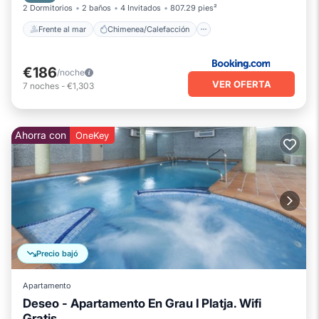
2 Dormitorios
2 baños
4 Invitados
807.29 pies²
Frente al mar
Chimenea/Calefacción
€186
/noche
VER OFERTA
7
noches
-
€1,303
Ahorra con
OneKey
Precio bajó
Apartamento
Deseo - Apartamento En Grau I Platja. Wifi
Gratis