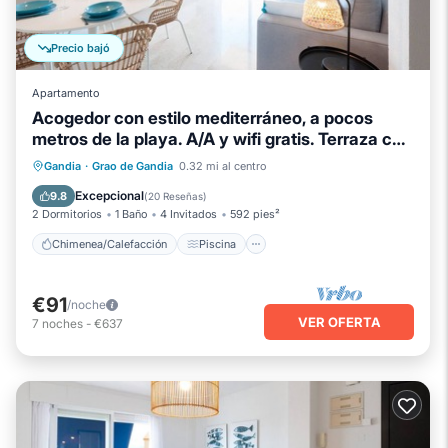
Precio bajó
Apartamento
Acogedor con estilo mediterráneo, a pocos
metros de la playa. A/A y wifi gratis. Terraza con
vistas al mar-ALQUILER SOLO FAMILIAS
Chimenea/Calefacción
Piscina
Gandia
·
Grao de Gandia
0.32 mi al centro
Balcón/Terraza
Se admiten mascotas
Excepcional
9.8
(
20 Reseñas
)
2 Dormitorios
1 Baño
4 Invitados
592 pies²
Chimenea/Calefacción
Piscina
€91
/noche
VER OFERTA
7
noches
-
€637