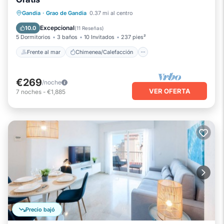
Frente al mar
Chimenea/Calefacción
Gandia
·
Grao de Gandia
0.37 mi al centro
Piscina
Vista al mar
Excepcional
10.0
(
11 Reseñas
)
5 Dormitorios
3 baños
10 Invitados
237 pies²
Frente al mar
Chimenea/Calefacción
€269
/noche
VER OFERTA
7
noches
-
€1,885
Precio bajó