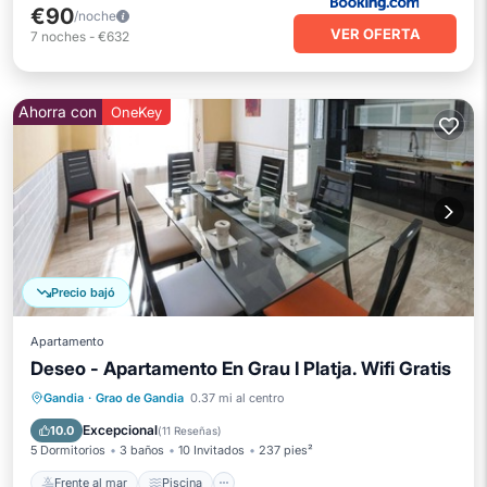
€90
/noche
VER OFERTA
7
noches
-
€632
Ahorra con
OneKey
Precio bajó
Apartamento
Deseo - Apartamento En Grau I Platja. Wifi Gratis
Frente al mar
Piscina
Vista al mar
Gandia
·
Grao de Gandia
0.37 mi al centro
Vistas
Excepcional
10.0
(
11 Reseñas
)
5 Dormitorios
3 baños
10 Invitados
237 pies²
Frente al mar
Piscina