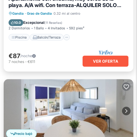
playa. A/A wifi. Con terraza-ALQUILER SOLO
FAMILIAS
Piscina
Balcón/Terraza
Cocina
Gandia
·
Grao de Gandia
0.32 mi al centro
Aire acondicionado
Excepcional
10.0
(
11 Reseñas
)
2 Dormitorios
1 Baño
4 Invitados
592 pies²
Piscina
Balcón/Terraza
€87
/noche
VER OFERTA
7
noches
-
€611
Precio bajó