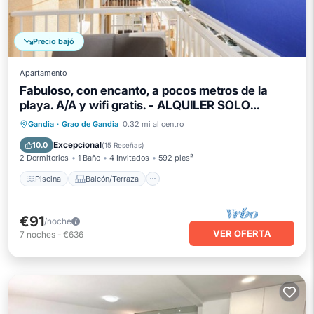
Precio bajó
Apartamento
Fabuloso, con encanto, a pocos metros de la
playa. A/A y wifi gratis. - ALQUILER SOLO
FAMILIAS
Piscina
Balcón/Terraza
Cocina
Gandia
·
Grao de Gandia
0.32 mi al centro
Aire acondicionado
Excepcional
10.0
(
15 Reseñas
)
2 Dormitorios
1 Baño
4 Invitados
592 pies²
Piscina
Balcón/Terraza
€91
/noche
VER OFERTA
7
noches
-
€636