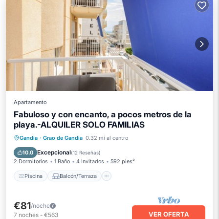
Apartamento
Fabuloso y con encanto, a pocos metros de la
playa.-ALQUILER SOLO FAMILIAS
Piscina
Balcón/Terraza
Cocina
Gandia
·
Grao de Gandia
0.32 mi al centro
Aire acondicionado
Excepcional
10.0
(
12 Reseñas
)
2 Dormitorios
1 Baño
4 Invitados
592 pies²
Piscina
Balcón/Terraza
€81
/noche
VER OFERTA
7
noches
-
€563