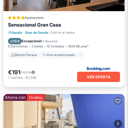
Apartamento
Sensacional Gran Casa
Balcón/Terraza
Aire acondicionado
Gandia
·
Grao de Gandia
0.44 mi al centro
Internet
Se admiten mascotas
Excepcional
10.0
(
2 Reseñas
)
5 Dormitorios
2 baños
12 Invitados
1829.86 pies²
Balcón/Terraza
Aire acondicionado
€191
/noche
VER OFERTA
7
noches
-
€1,336
Ahorra con
OneKey