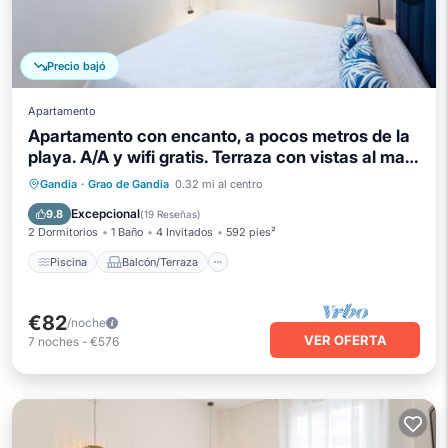
Precio bajó
Apartamento
Apartamento con encanto, a pocos metros de la
playa. A/A y wifi gratis. Terraza con vistas al mar-
ALQUILER SOLO FAMILIAS
Piscina
Balcón/Terraza
Cocina
Gandia
·
Grao de Gandia
0.32 mi al centro
Aire acondicionado
Excepcional
9.8
(
19 Reseñas
)
2 Dormitorios
1 Baño
4 Invitados
592 pies²
Piscina
Balcón/Terraza
€82
/noche
VER OFERTA
7
noches
-
€576