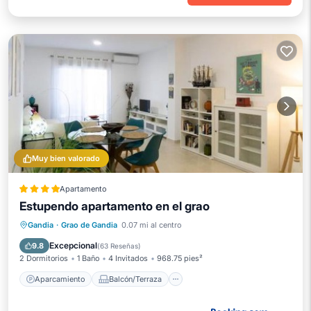
Muy bien valorado
Apartamento
Estupendo apartamento en el grao
Aparcamiento
Balcón/Terraza
Gandia
·
Grao de Gandia
0.07 mi al centro
Vistas
Aire acondicionado
Excepcional
9.8
(
63 Reseñas
)
2 Dormitorios
1 Baño
4 Invitados
968.75 pies²
Aparcamiento
Balcón/Terraza