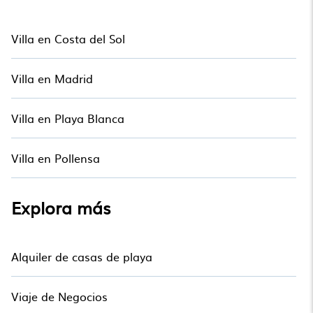
necesidades.
Alojamiento ofrece villas de alquiler expectacular que se
Villa en Costa del Sol
salen de lo común y no se encuentran en cualquier otro
lugar, ya sea que viaje por la playa, el mar, la montaña o
cualquier destino. Alojamiento es una plataforma de viajes
Villa en Madrid
todo en uno que te conecta con la villa de alquiler perfecta
en Grao de Gandia para las vacaciones de sus sueños,
incluidas las mejores ubicaciones de viaje en los EE. UU. y el
Villa en Playa Blanca
resto del mundo. Muchos tienen piscinas privadas,
habitaciones de lujo e incluso características como canchas
de tenis, voleibol de playa, spas, gimnasio clubes y más.
Villa en Pollensa
Las villas Alojamiento están disponibles para reservas de
última hora y pueden incluir ofertas especiales para Airbnb,
VRBO y Villas estilo Alojamiento. Así que encuentra tu
Explora más
escapada de última hora hoy con Alojamiento en Grao de
Gandia y prepárate para disfrutar del máximo confort en sus
próximas vacaciones.
Alquiler de casas de playa
Viaje de Negocios