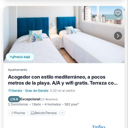
Precio bajó
Apartamento
Acogedor con estilo mediterráneo, a pocos
metros de la playa. A/A y wifi gratis. Terraza con
vistas al mar-ALQUILER SOLO FAMILIAS
Piscina
Balcón/Terraza
Cocina
Gandia
·
Grao de Gandia
0.32 mi al centro
Aire acondicionado
Excepcional
9.8
(
22 Reseñas
)
2 Dormitorios
1 Baño
4 Invitados
592 pies²
Piscina
Balcón/Terraza