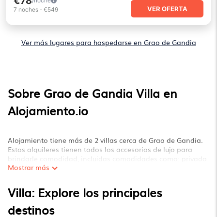
€78
/noche
VER OFERTA
7
noches
-
€549
Ver más lugares para hospedarse en Grao de Gandia
Sobre Grao de Gandia Villa en
Alojamiento.io
Alojamiento tiene más de 2 villas cerca de Grao de Gandia.
Estos alquileres tienen todos los accesorios de lujo para
brindarle comodidad, incluidas comodidades como: privado
Mostrar más
piscinas, WIFI, spas, jacuzzis y más.
Alojamiento tiene una amplia gama de alquileres de villas
Villa: Explore los principales
cerca de Grao de Gandia, y hay diferentes opciones para
familias, amigos o incluso parejas. Estos alquileres vienen en
destinos
estilos o tamaños únicos. que definitivamente satisfaría sus