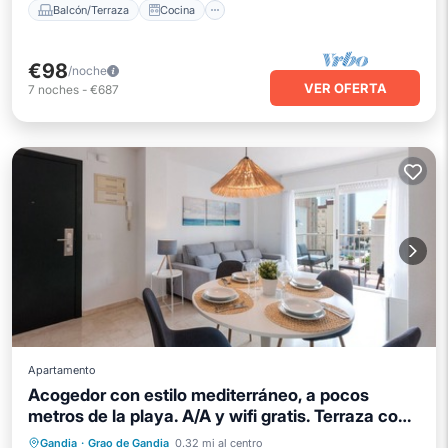
Balcón/Terraza
Cocina
€98
/noche
VER OFERTA
7
noches
-
€687
Apartamento
Acogedor con estilo mediterráneo, a pocos
metros de la playa. A/A y wifi gratis. Terraza con
vistas al mar-ALQUILER SOLO FAMILIAS
Piscina
Balcón/Terraza
Cocina
Gandia
·
Grao de Gandia
0.32 mi al centro