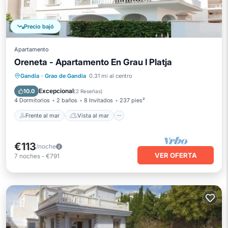
Precio bajó
Apartamento
Oreneta - Apartamento En Grau I Platja
Frente al mar
Vista al mar
Vistas
Gandia
·
Grao de Gandia
0.31 mi al centro
Cocina
Excepcional
10.0
(
2 Reseñas
)
4 Dormitorios
2 baños
8 Invitados
237 pies²
Frente al mar
Vista al mar
€113
/noche
VER OFERTA
7
noches
-
€791