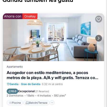
Ahorra con
OneKey
Apartamento
Acogedor con estilo mediterráneo, a pocos
metros de la playa. A/A y wifi gratis. Terraza con
vistas al mar-ALQUILER SOLO FAMILIAS
Piscina
Balcón/Terraza
Cocina
Gandia
·
Grao de Gandia
0.32 mi al centro
Aire acondicionado
Excepcional
10.0
(
21 Reseñas
)
2 Dormitorios
1 Baño
4 Invitados
592 pies²
Piscina
Balcón/Terraza