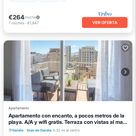
€264
/noche
VER OFERTA
7
noches
-
€1,847
Apartamento
Apartamento con encanto, a pocos metros de la
playa. A/A y wifi gratis. Terraza con vistas al mar-
ALQUILER SOLO FAMILIAS
Piscina
Balcón/Terraza
Cocina
Gandia
·
Grao de Gandia
0.32 mi al centro