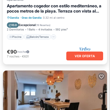
Apartamento cogedor con estilo mediterráneo, a
pocos metros de la playa. Terraza con vista al
mar.-ALQUILER SOLO FAMILIAS
Piscina
Balcón/Terraza
Cocina
Gandia
·
Grao de Gandia
0.32 mi al centro
Aire acondicionado
Excepcional
10.0
(
19 Reseñas
)
2 Dormitorios
1 Baño
4 Invitados
592 pies²
Piscina
Balcón/Terraza
€90
/noche
VER OFERTA
7
noches
-
€631