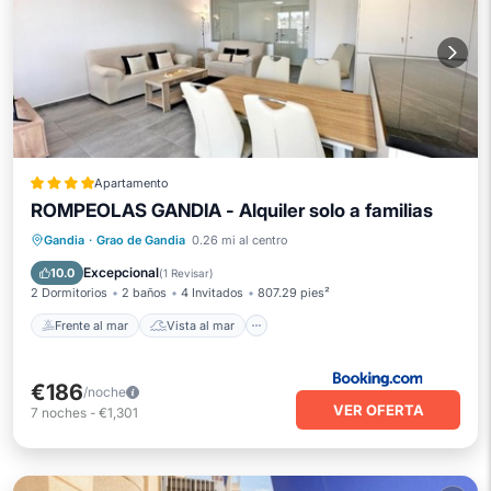
Apartamento
ROMPEOLAS GANDIA - Alquiler solo a familias
Frente al mar
Vista al mar
Gandia
·
Grao de Gandia
0.26 mi al centro
Balcón/Terraza
Vistas
Excepcional
10.0
(
1 Revisar
)
2 Dormitorios
2 baños
4 Invitados
807.29 pies²
Frente al mar
Vista al mar
€186
/noche
VER OFERTA
7
noches
-
€1,301