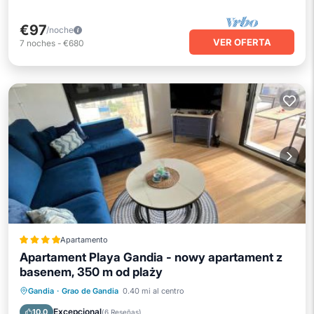
€97
/noche
VER OFERTA
7
noches
-
€680
Apartamento
Apartament Playa Gandia - nowy apartament z
basenem, 350 m od plaży
Aparcamiento
Piscina
Gandia
·
Grao de Gandia
0.40 mi al centro
Balcón/Terraza
Vistas
Excepcional
10.0
(
6 Reseñas
)