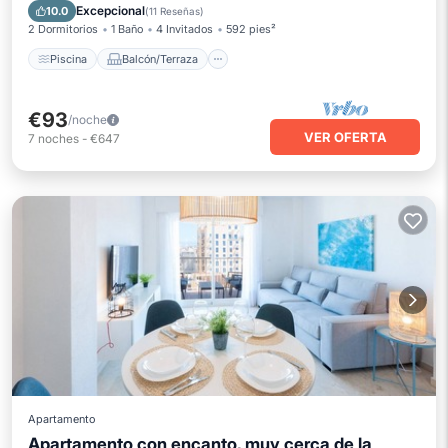
Aire acondicionado
Excepcional
10.0
(
11 Reseñas
)
2 Dormitorios
1 Baño
4 Invitados
592 pies²
Piscina
Balcón/Terraza
€93
/noche
VER OFERTA
7
noches
-
€647
Apartamento
Apartamento con encanto, muy cerca de la