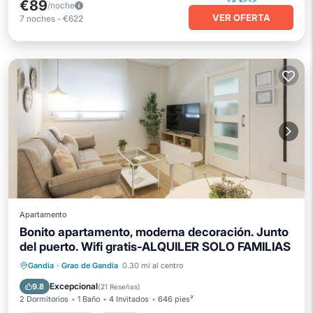
€89
/noche
VER OFERTA
7
noches
-
€622
Apartamento
Bonito apartamento, moderna decoración. Junto
del puerto. Wifi gratis-ALQUILER SOLO FAMILIAS
Balcón/Terraza
Cocina
Gandia
·
Grao de Gandia
0.30 mi al centro
Aire acondicionado
Internet
Excepcional
9.8
(
21 Reseñas
)
2 Dormitorios
1 Baño
4 Invitados
646 pies²