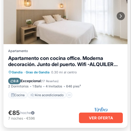
Apartamento
Apartamento con cocina office. Moderna
decoración. Junto del puerto. Wifi -ALQUILER
SOLO FAMILIAS
Cocina
Aire acondicionado
Internet
Gandia
·
Grao de Gandia
0.30 mi al centro
Se admiten mascotas
Excepcional
9.8
(
17 Reseñas
)
2 Dormitorios
1 Baño
4 Invitados
646 pies²
Cocina
Aire acondicionado
€85
/noche
VER OFERTA
7
noches
-
€596