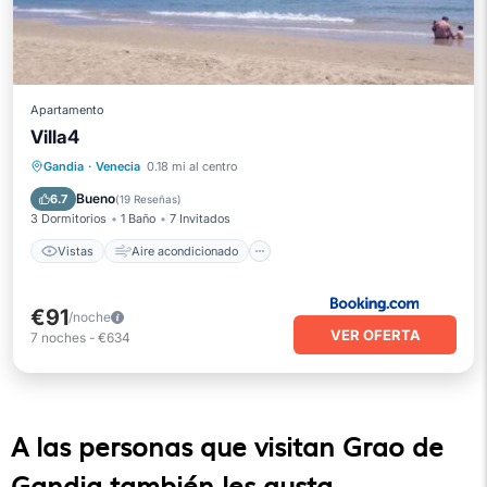
Apartamento
Villa4
Vistas
Aire acondicionado
Internet
Gandia
·
Venecia
0.18 mi al centro
Se admiten mascotas
Bueno
6.7
(
19 Reseñas
)
3 Dormitorios
1 Baño
7 Invitados
Vistas
Aire acondicionado
€91
/noche
VER OFERTA
7
noches
-
€634
A las personas que visitan Grao de
Gandia también les gusta