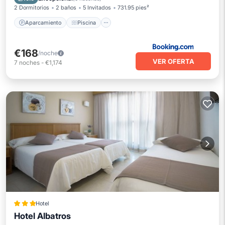
2 Dormitorios
2 baños
5 Invitados
731.95 pies²
Aparcamiento
Piscina
€168
/noche
VER OFERTA
7
noches
-
€1,174
Hotel
Hotel Albatros