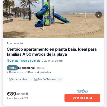
Apartamento
Céntrico apartamento en planta baja. Ideal para
familias A 50 metros de la playa
Aparcamiento
Balcón/Terraza
Gandia
·
Grao de Gandia
0.29 mi al centro
Cocina
Aire acondicionado
Excepcional
10.0
(
1 Revisar
)
2 Dormitorios
1 Baño
4 Invitados
Aparcamiento
Balcón/Terraza
€89
/noche
VER OFERTA
7
noches
-
€621