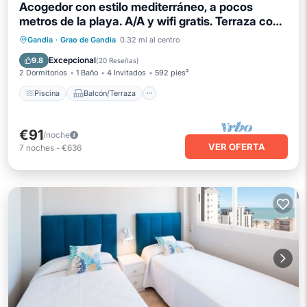
Acogedor con estilo mediterráneo, a pocos
metros de la playa. A/A y wifi gratis. Terraza con
vistas al mar-ALQUILER SOLO FAMILIAS
Piscina
Balcón/Terraza
Cocina
Gandia
·
Grao de Gandia
0.32 mi al centro
Aire acondicionado
Excepcional
9.8
(
20 Reseñas
)
2 Dormitorios
1 Baño
4 Invitados
592 pies²
Piscina
Balcón/Terraza
€91
/noche
VER OFERTA
7
noches
-
€636