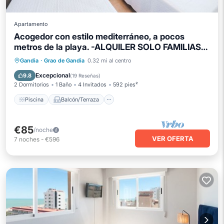
Apartamento
Acogedor con estilo mediterráneo, a pocos
metros de la playa. -ALQUILER SOLO FAMILIAS-
ALQUILER SOLO FAMILIAS
Piscina
Balcón/Terraza
Cocina
Gandia
·
Grao de Gandia
0.32 mi al centro
Aire acondicionado
Excepcional
9.8
(
19 Reseñas
)
2 Dormitorios
1 Baño
4 Invitados
592 pies²
Piscina
Balcón/Terraza
€85
/noche
VER OFERTA
7
noches
-
€596