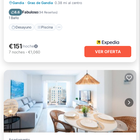
Desayuno
Piscina
Balcón/Terraza
Gandia
·
Grao de Gandia
0.38 mi al centro
Aire acondicionado
Fabuloso
8.6
(
94 Reseñas
)
1 Baño
Desayuno
Piscina
€151
/noche
VER OFERTA
7
noches
-
€1,060
Apartamento