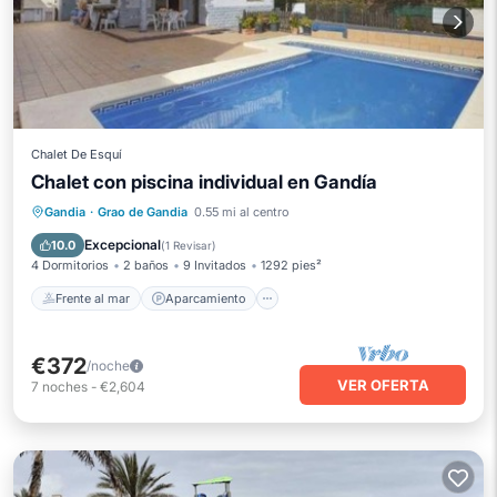
Chalet De Esquí
Chalet con piscina individual en Gandía
Frente al mar
Aparcamiento
Piscina
Gandia
·
Grao de Gandia
0.55 mi al centro
Vista al mar
Excepcional
10.0
(
1 Revisar
)
4 Dormitorios
2 baños
9 Invitados
1292 pies²
Frente al mar
Aparcamiento
€372
/noche
VER OFERTA
7
noches
-
€2,604