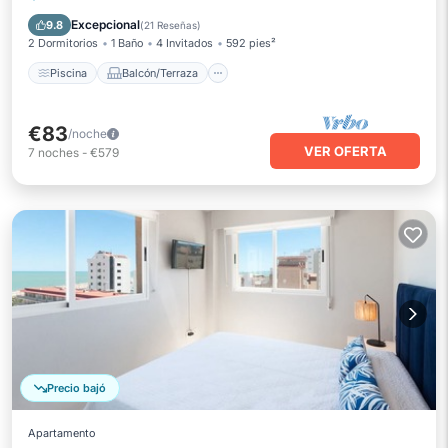
Aire acondicionado
Excepcional
9.8
(
21 Reseñas
)
2 Dormitorios
1 Baño
4 Invitados
592 pies²
Piscina
Balcón/Terraza
€83
/noche
VER OFERTA
7
noches
-
€579
Precio bajó
Apartamento