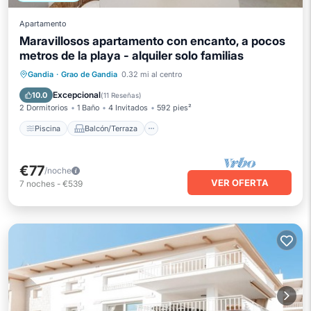
Apartamento
Maravillosos apartamento con encanto, a pocos
metros de la playa - alquiler solo familias
Piscina
Balcón/Terraza
Cocina
Gandia
·
Grao de Gandia
0.32 mi al centro
Aire acondicionado
Excepcional
10.0
(
11 Reseñas
)
2 Dormitorios
1 Baño
4 Invitados
592 pies²
Piscina
Balcón/Terraza
€77
/noche
VER OFERTA
7
noches
-
€539