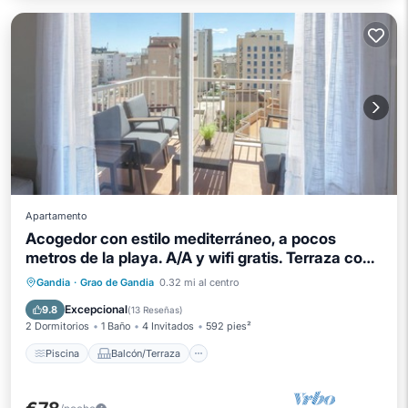
Apartamento
Acogedor con estilo mediterráneo, a pocos
metros de la playa. A/A y wifi gratis. Terraza con
vistas al mar-ALQUILER SOLO FAMILIAS
Piscina
Balcón/Terraza
Cocina
Gandia
·
Grao de Gandia
0.32 mi al centro
Aire acondicionado
Excepcional
9.8
(
13 Reseñas
)
2 Dormitorios
1 Baño
4 Invitados
592 pies²
Piscina
Balcón/Terraza