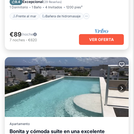
Aparcamiento
Piscina
Excepcional
9.4
(
29 Reseñas
)
1 Dormitorio
1 Baño
4 Invitados
1200 pies²
Frente al mar
Bañera de hidromasaje
€89
/noche
VER OFERTA
7
noches
-
€620
Apartamento
Bonita y cómoda suite en una excelente