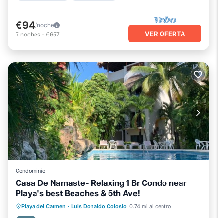
€94
/noche
VER OFERTA
7
noches
-
€657
Condominio
Casa De Namaste- Relaxing 1 Br Condo near
Playa's best Beaches & 5th Ave!
Frente al mar
Bañera de hidromasaje
Playa del Carmen
·
Luis Donaldo Colosio
0.74 mi al centro