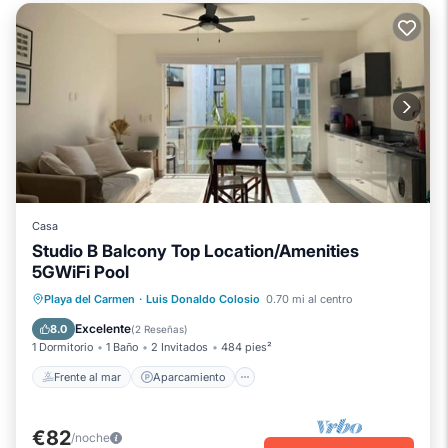
Casa
Studio B Balcony Top Location/Amenities
5GWiFi Pool
Frente al mar
Aparcamiento
Piscina
Playa del Carmen
·
Luis Donaldo Colosio
0.70 mi al centro
Vista al mar
Excelente
8.0
(
2 Reseñas
)
1 Dormitorio
1 Baño
2 Invitados
484 pies²
Frente al mar
Aparcamiento
€82
/noche