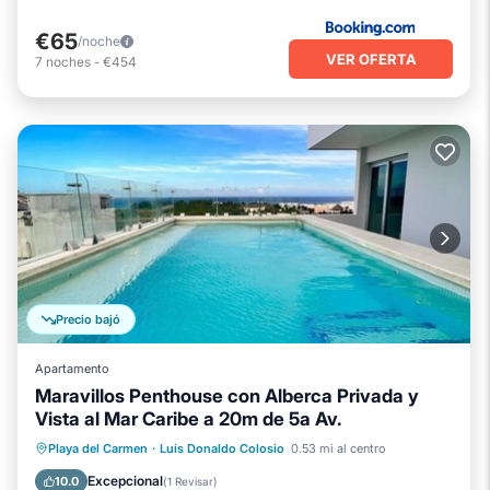
€65
/noche
VER OFERTA
7
noches
-
€454
Precio bajó
Apartamento
Maravillos Penthouse con Alberca Privada y
Vista al Mar Caribe a 20m de 5a Av.
Aparcamiento
Piscina
Cocina
Playa del Carmen
·
Luis Donaldo Colosio
0.53 mi al centro
Aire acondicionado
Excepcional
10.0
(
1 Revisar
)