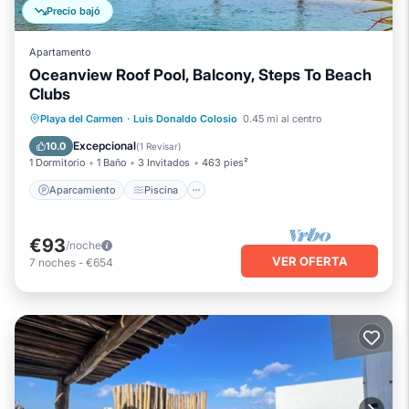
Precio bajó
Apartamento
Oceanview Roof Pool, Balcony, Steps To Beach
Clubs
Aparcamiento
Piscina
Vista al mar
Playa del Carmen
·
Luis Donaldo Colosio
0.45 mi al centro
Balcón/Terraza
Excepcional
10.0
(
1 Revisar
)
1 Dormitorio
1 Baño
3 Invitados
463 pies²
Aparcamiento
Piscina
€93
/noche
VER OFERTA
7
noches
-
€654