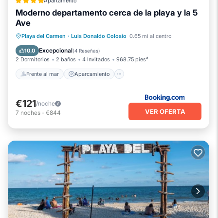
Apartamento
Moderno departamento cerca de la playa y la 5
Ave
Frente al mar
Aparcamiento
Piscina
Playa del Carmen
·
Luis Donaldo Colosio
0.65 mi al centro
Vista al mar
Excepcional
10.0
(
4 Reseñas
)
2 Dormitorios
2 baños
4 Invitados
968.75 pies²
Frente al mar
Aparcamiento
€121
/noche
VER OFERTA
7
noches
-
€844