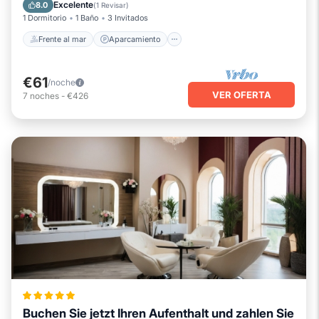
Vista al mar
Excelente
8.0
(
1 Revisar
)
1 Dormitorio
1 Baño
3 Invitados
Frente al mar
Aparcamiento
€61
/noche
VER OFERTA
7
noches
-
€426
Buchen Sie jetzt Ihren Aufenthalt und zahlen Sie