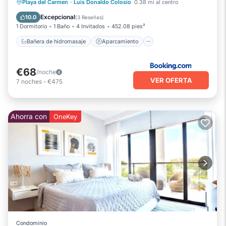
Bañera de hidromasaje
Aparcamiento
Playa del Carmen
·
Luis Donaldo Colosio
0.38 mi al centro
Piscina
Balcón/Terraza
Excepcional
10.0
(
3 Reseñas
)
1 Dormitorio
1 Baño
4 Invitados
452.08 pies²
Bañera de hidromasaje
Aparcamiento
€68
/noche
VER OFERTA
7
noches
-
€475
Ahorra con
OneKey
Condominio