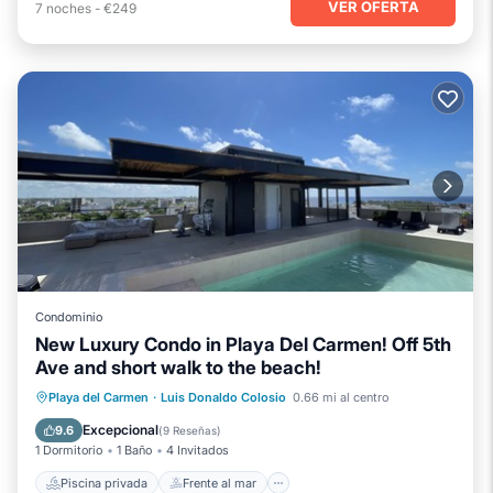
VER OFERTA
7
noches
-
€249
Condominio
New Luxury Condo in Playa Del Carmen! Off 5th
Ave and short walk to the beach!
Piscina privada
Frente al mar
Playa del Carmen
·
Luis Donaldo Colosio
0.66 mi al centro
Aparcamiento
Piscina
Excepcional
9.6
(
9 Reseñas
)
1 Dormitorio
1 Baño
4 Invitados
Piscina privada
Frente al mar