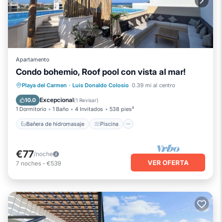
Apartamento
Condo bohemio, Roof pool con vista al mar!
Bañera de hidromasaje
Piscina
Playa del Carmen
·
Luis Donaldo Colosio
0.39 mi al centro
Cocina
Aire acondicionado
Excepcional
10.0
(
1 Revisar
)
1 Dormitorio
1 Baño
4 Invitados
538 pies²
Bañera de hidromasaje
Piscina
€77
/noche
VER OFERTA
7
noches
-
€539