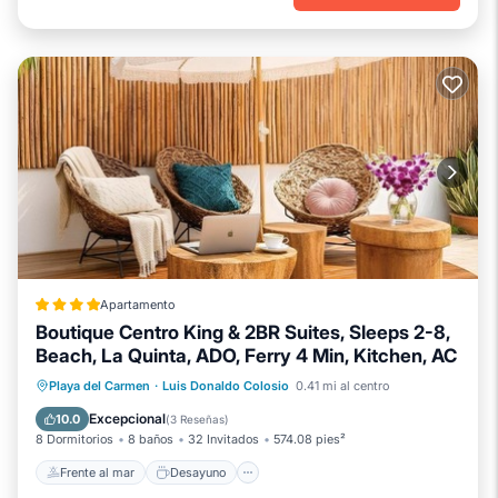
Apartamento
Boutique Centro King & 2BR Suites, Sleeps 2-8,
Beach, La Quinta, ADO, Ferry 4 Min, Kitchen, AC
Frente al mar
Desayuno
Playa del Carmen
·
Luis Donaldo Colosio
0.41 mi al centro
Aparcamiento
Vista al mar
Excepcional
10.0
(
3 Reseñas
)
8 Dormitorios
8 baños
32 Invitados
574.08 pies²
Frente al mar
Desayuno