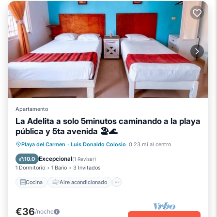
Apartamento
La Adelita a solo 5minutos caminando a la playa
pública y 5ta avenida 🏖🌊
Cocina
Aire acondicionado
Internet
Playa del Carmen
·
Luis Donaldo Colosio
0.23 mi al centro
Apto para niños
Excepcional
10.0
(
1 Revisar
)
1 Dormitorio
1 Baño
3 Invitados
Cocina
Aire acondicionado
€36
/noche