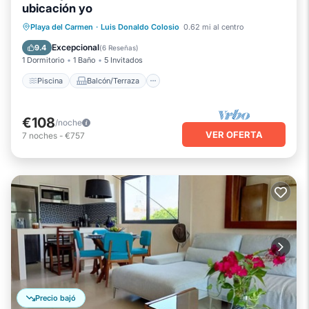
ubicación yo
Piscina
Balcón/Terraza
Cocina
Playa del Carmen
·
Luis Donaldo Colosio
0.62 mi al centro
Aire acondicionado
Excepcional
9.4
(
6 Reseñas
)
1 Dormitorio
1 Baño
5 Invitados
Piscina
Balcón/Terraza
€108
/noche
VER OFERTA
7
noches
-
€757
Precio bajó