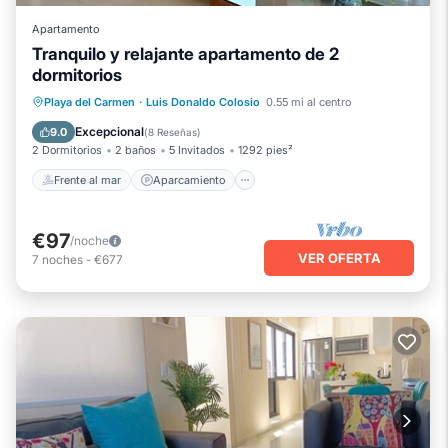
Apartamento
Tranquilo y relajante apartamento de 2
dormitorios
Frente al mar
Aparcamiento
Playa del Carmen
·
Luis Donaldo Colosio
0.55 mi al centro
Vista al mar
Balcón/Terraza
Excepcional
9.0
(
8 Reseñas
)
2 Dormitorios
2 baños
5 Invitados
1292 pies²
Frente al mar
Aparcamiento
€97
/noche
VER OFERTA
7
noches
-
€677