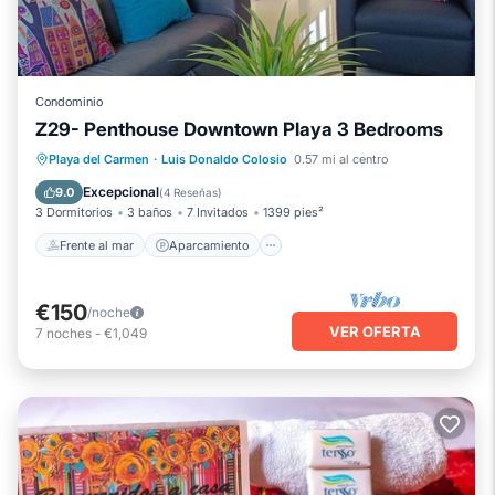
Condominio
Z29- Penthouse Downtown Playa 3 Bedrooms
Frente al mar
Aparcamiento
Playa del Carmen
·
Luis Donaldo Colosio
0.57 mi al centro
Vista al mar
Balcón/Terraza
Excepcional
9.0
(
4 Reseñas
)
3 Dormitorios
3 baños
7 Invitados
1399 pies²
Frente al mar
Aparcamiento
€150
/noche
VER OFERTA
7
noches
-
€1,049