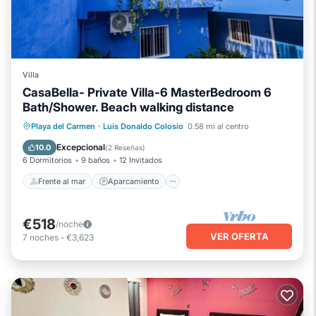
Villa
CasaBella- Private Villa-6 MasterBedroom 6
Bath/Shower. Beach walking distance
Frente al mar
Aparcamiento
Piscina
Playa del Carmen
·
Luis Donaldo Colosio
0.58 mi al centro
Vista al mar
Excepcional
10.0
(
2 Reseñas
)
6 Dormitorios
9 baños
12 Invitados
Frente al mar
Aparcamiento
€518
/noche
VER OFERTA
7
noches
-
€3,623