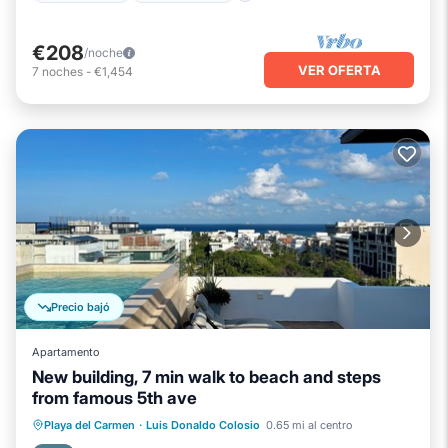
€208
/noche
VER OFERTA
7
noches
-
€1,454
Precio bajó
Apartamento
New building, 7 min walk to beach and steps
from famous 5th ave
Frente al mar
Aparcamiento
Piscina
Playa del Carmen
·
Luis Donaldo Colosio
0.65 mi al centro