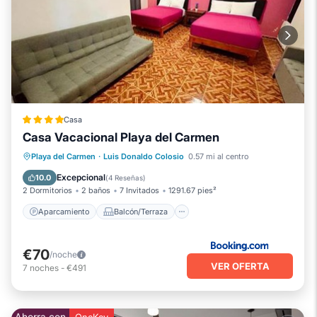
Casa
Casa Vacacional Playa del Carmen
Aparcamiento
Balcón/Terraza
Playa del Carmen
·
Luis Donaldo Colosio
0.57 mi al centro
Vistas
Aire acondicionado
Excepcional
10.0
(
4 Reseñas
)
2 Dormitorios
2 baños
7 Invitados
1291.67 pies²
Aparcamiento
Balcón/Terraza
€70
/noche
VER OFERTA
7
noches
-
€491
Ahorra con