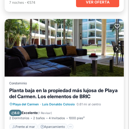
VER OFERTA
7
noches
-
€574
Condominio
Planta baja en la propiedad más lujosa de Playa
del Carmen. Los elementos de BRIC
Frente al mar
Aparcamiento
Piscina
Playa del Carmen
·
Luis Donaldo Colosio
0.61 mi al centro
Vista al mar
Excelente
8.0
(
1 Revisar
)
2 Dormitorios
2 baños
4 Invitados
1000 pies²
Frente al mar
Aparcamiento