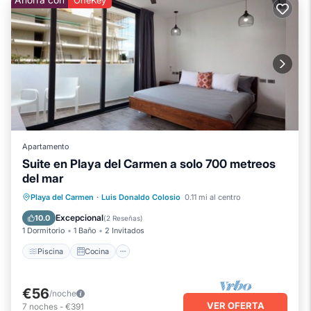
OneKey
Apartamento
Suite en Playa del Carmen a solo 700 metreos
del mar
Piscina
Cocina
Aire acondicionado
Playa del Carmen
·
Luis Donaldo Colosio
0.11 mi al centro
Internet
Excepcional
10.0
(
2 Reseñas
)
1 Dormitorio
1 Baño
2 Invitados
Piscina
Cocina
€56
/noche
VER OFERTA
7
noches
-
€391