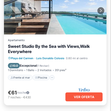
Apartamento
Sweet Studio By the Sea with Views,Walk
Everywhere
Frente al mar
Piscina
Vista al mar
Playa del Carmen
·
Luis Donaldo Colosio
0.60 mi al centro
Balcón/Terraza
Excepcional
10.0
(
1 Revisar
)
1 Dormitorio
1 Baño
2 Invitados
351 pies²
Frente al mar
Piscina
€61
/noche
VER OFERTA
7
noches
-
€430