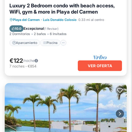
Luxury 2 Bedroom condo with beach access,
WiFi, gym & more in Playa del Carmen
Aparcamiento
Piscina
Vista al mar
Playa del Carmen
·
Luis Donaldo Colosio
0.33 mi al centro
Balcón/Terraza
Excepcional
10.0
(
1 Revisar
)
2 Dormitorios
2 baños
6 Invitados
Aparcamiento
Piscina
€122
/noche
VER OFERTA
7
noches
-
€854