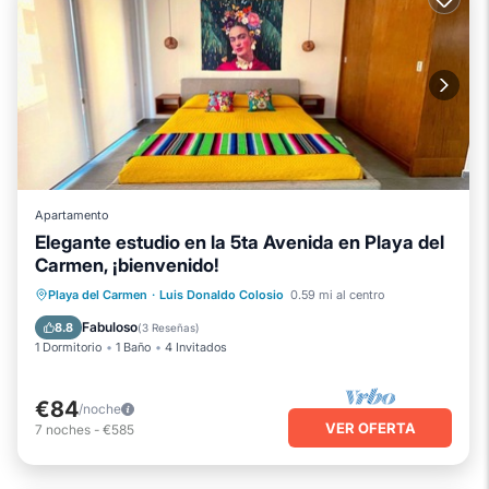
Apartamento
Elegante estudio en la 5ta Avenida en Playa del
Carmen, ¡bienvenido!
Playa del Carmen
·
Luis Donaldo Colosio
0.59 mi al centro
Fabuloso
8.8
(
3 Reseñas
)
1 Dormitorio
1 Baño
4 Invitados
€84
/noche
VER OFERTA
7
noches
-
€585