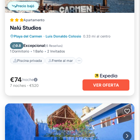
Precio bajó
Apartamento
Nalú Studios
Piscina privada
Frente al mar
Playa del Carmen
·
Luis Donaldo Colosio
0.33 mi al centro
Bañera de hidromasaje
Piscina
Excepcional
9.8
(
6 Reseñas
)
1 Dormitorio
1 Baño
2 Invitados
Piscina privada
Frente al mar
€74
/noche
VER OFERTA
7
noches
-
€520