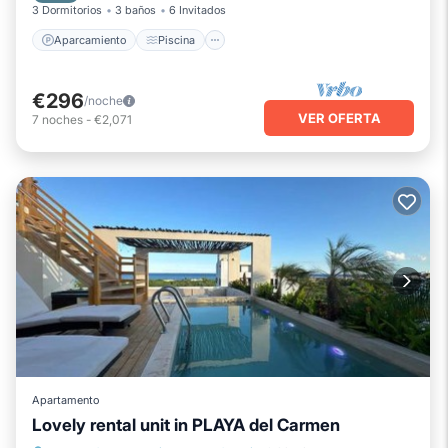
3 Dormitorios
3 baños
6 Invitados
Aparcamiento
Piscina
€296
/noche
VER OFERTA
7
noches
-
€2,071
Apartamento
Lovely rental unit in PLAYA del Carmen