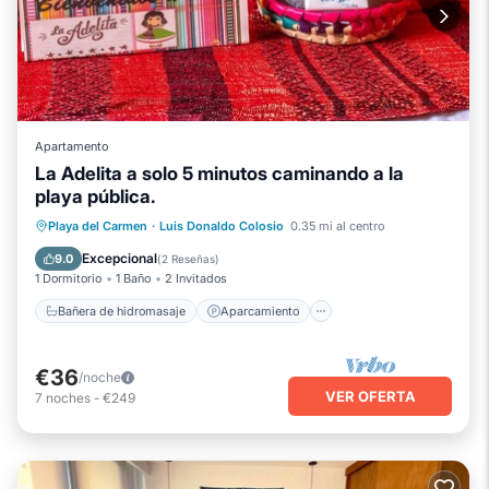
Apartamento
La Adelita a solo 5 minutos caminando a la
playa pública.
Bañera de hidromasaje
Aparcamiento
Playa del Carmen
·
Luis Donaldo Colosio
0.35 mi al centro
Cocina
Aire acondicionado
Excepcional
9.0
(
2 Reseñas
)
1 Dormitorio
1 Baño
2 Invitados
Bañera de hidromasaje
Aparcamiento
€36
/noche
VER OFERTA
7
noches
-
€249