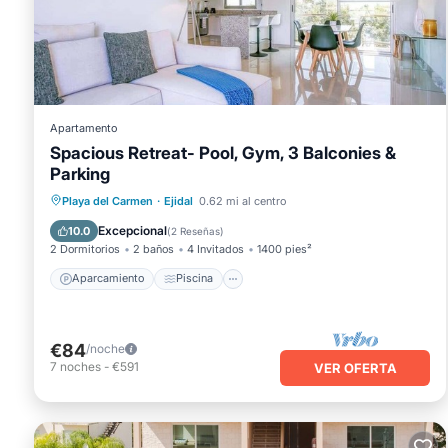
Este Casa Susi en Playa del Carmen está bien equipado y ti
cuenta que estos detalles fueron compartidos por Booking.co
compartidos y somos considerados "precisos". Si tiene algun
Casa, por favor déjanos saber.
Apartamento
Spacious Retreat- Pool, Gym, 3 Balconies &
Parking
Aparcamiento
Piscina
Vista al mar
Playa del Carmen
·
Ejidal
0.62 mi al centro
Balcón/Terraza
Excepcional
10.0
(
2 Reseñas
)
2 Dormitorios
2 baños
4 Invitados
1400 pies²
Aparcamiento
Piscina
€84
/noche
7
noches
-
€591
VER OFERTA