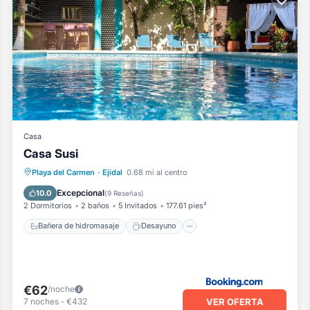
Casa
Casa Susi
Bañera de hidromasaje
Desayuno
Playa del Carmen
·
Ejidal
0.68 mi al centro
Aparcamiento
Piscina
Excepcional
10.0
(
9 Reseñas
)
2 Dormitorios
2 baños
5 Invitados
177.61 pies²
Bañera de hidromasaje
Desayuno
€62
/noche
VER OFERTA
7
noches
-
€432