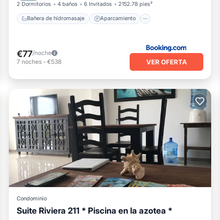
2 Dormitorios
4 baños
6 Invitados
2152.78 pies²
Bañera de hidromasaje
Aparcamiento
€77
/noche
VER OFERTA
7
noches
-
€538
Condominio
Suite Riviera 211 * Piscina en la azotea *