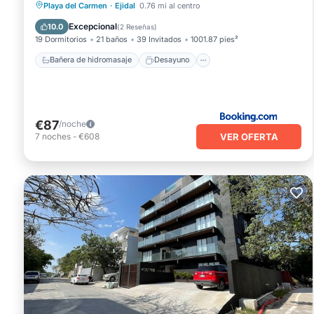
Bañera de hidromasaje
Desayuno
Playa del Carmen
·
Ejidal
0.76 mi al centro
Aparcamiento
Piscina
Excepcional
10.0
(
2 Reseñas
)
19 Dormitorios
21 baños
39 Invitados
1001.87 pies²
Bañera de hidromasaje
Desayuno
€87
/noche
VER OFERTA
7
noches
-
€608