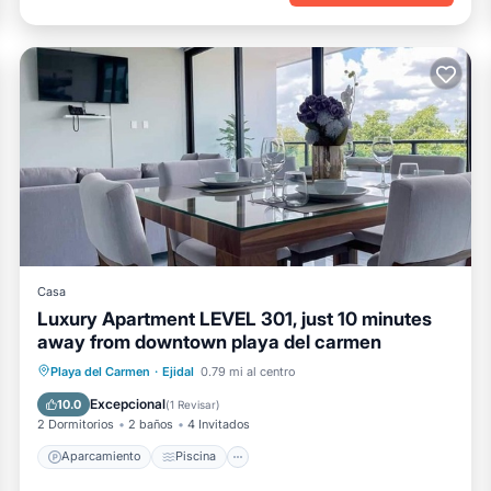
Casa
Luxury Apartment LEVEL 301, just 10 minutes
away from downtown playa del carmen
Aparcamiento
Piscina
Vista al mar
Playa del Carmen
·
Ejidal
0.79 mi al centro
Balcón/Terraza
Excepcional
10.0
(
1 Revisar
)
2 Dormitorios
2 baños
4 Invitados
Aparcamiento
Piscina