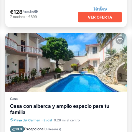
€128
/noche
7
noches
-
€899
VER OFERTA
Casa
Casa con alberca y amplio espacio para tu
familia
Bañera de hidromasaje
Aparcamiento
Playa del Carmen
·
Ejidal
0.26 mi al centro
Piscina
Balcón/Terraza
Excepcional
10.0
(
4 Reseñas
)