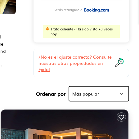
Serás redirigido a
Trato caliente - Ha sido visto 70 veces
hoy
l
se
and
¿No es el ajuste correcto? Consulte
nuestras otras propiedades en
n.
Ejidal
s
Ordenar por
Más popular
r