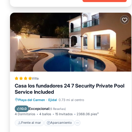
Villa
Casa los fundadores 24 7 Security Private Pool
Service Included
Frente al mar
Aparcamiento
Piscina
Playa del Carmen
·
Ejidal
0.73 mi al centro
Vista al mar
Excepcional
10.0
(
6 Reseñas
)
4 Dormitorios
4 baños
15 Invitados
2368.06 pies²
Frente al mar
Aparcamiento