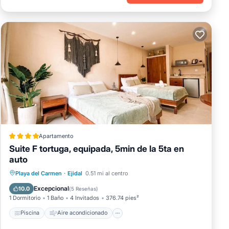
Apartamento
Suite F tortuga, equipada, 5min de la 5ta en
auto
Piscina
Aire acondicionado
Internet
Playa del Carmen
·
Ejidal
0.51 mi al centro
Apto para niños
Excepcional
10.0
(
5 Reseñas
)
1 Dormitorio
1 Baño
4 Invitados
376.74 pies²
Piscina
Aire acondicionado