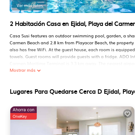
Ver más fotos
2 Habitación Casa en Ejidal, Playa del Carme
Casa Susi features an outdoor swimming pool, garden, a shar
Carmen Beach and 2.8 km from Playacar Beach, the property pr
also has free WiFi. At the guest house, each room is equipped
towels. Guest rooms will provide guests with a fridge. ADO In
Carmen Maritime Terminal is 3.3 km away. The nearest airpo
Mostrar más
Casa Susi se encuentra en Playa del Carmen.
Este 2 Dormitorios Casa es adecuado para turistas y viajero
Lugares Para Quedarse Cerca D Ejidal, Pla
comodidades incluyen: Aire acondicionado, Estacionamiento,
calificada de estrellas y tiene más de 9 reviews con el punta
para quedarse? Ya sea para el trabajo o por el ocio, conside
Ahorra con
encantará.
OneKey
Puede verificar las revisiones y la descripción de este 2 Do
Alojamiento.io en Playa del Carmen. Estos detalles son Aut