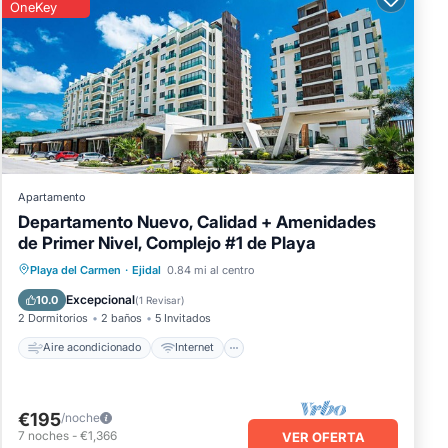
OneKey
Apartamento
Departamento Nuevo, Calidad + Amenidades
de Primer Nivel, Complejo #1 de Playa
Aire acondicionado
Internet
Playa del Carmen
·
Ejidal
0.84 mi al centro
Apto para niños
Lavandería
Excepcional
10.0
(
1 Revisar
)
2 Dormitorios
2 baños
5 Invitados
Aire acondicionado
Internet
€195
/noche
7
noches
-
€1,366
VER OFERTA