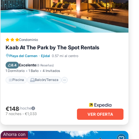
ga en
es
o
Condominio
Kaab At The Park by The Spot Rentals
Piscina
Balcón/Terraza
Cocina
Playa del Carmen
·
Ejidal
0.57 mi al centro
Aire acondicionado
Excelente
8.4
(
6 Reseñas
)
1 Dormitorio
1 Baño
4 Invitados
Piscina
Balcón/Terraza
€148
/noche
7
noches
-
€1,033
VER OFERTA
Ahorra con