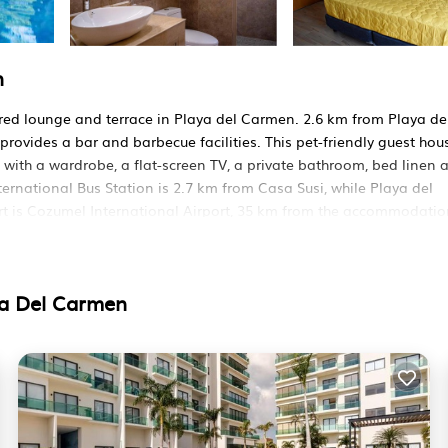
n
ed lounge and terrace in Playa del Carmen. 2.6 km from Playa de
ovides a bar and barbecue facilities. This pet-friendly guest hou
 with a wardrobe, a flat-screen TV, a private bathroom, bed linen 
ternational Bus Station is 2.7 km from Casa Susi, while Playa del
rt is Cozumel International Airport, 35 km from the accommodatio
s. Tiene varias comodidades que garantizarían su comodidad. Esta
ya Del Carmen
 Mascota amigable, y varios otros. Esta es una buena propiedad
je promedio de 10 . ¿Llegar a Playa del Carmen y necesitar un luga
re quedarse en este Casa para su próxima visita, Seguramente te
rmitorios Casa Si desea obtener más información sobre este lugar
éntico, como son proporcionados por nuestro socio, Booking.com.