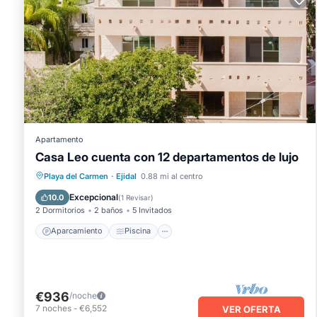
Apartamento
Casa Leo cuenta con 12 departamentos de lujo
Aparcamiento
Piscina
Vista al mar
Playa del Carmen
·
Ejidal
0.88 mi al centro
Balcón/Terraza
Excepcional
10.0
(
1 Revisar
)
2 Dormitorios
2 baños
5 Invitados
Aparcamiento
Piscina
€936
/noche
7
noches
-
€6,552
VER OFERTA