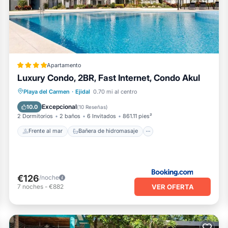
ene todo Instalaciones que se han enumerado a continuación. Ten
m para la lista "Casa Susi". Confiamos únicamente en sus detall
a preocupación sobre el información o precisión que describe est
Apartamento
Luxury Condo, 2BR, Fast Internet, Condo Akul
Frente al mar
Bañera de hidromasaje
Playa del Carmen
·
Ejidal
0.70 mi al centro
Desayuno
Aparcamiento
Excepcional
10.0
(
10 Reseñas
)
2 Dormitorios
2 baños
6 Invitados
861.11 pies²
Frente al mar
Bañera de hidromasaje
€126
/noche
VER OFERTA
7
noches
-
€882