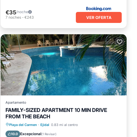
€35
/noche
VER OFERTA
7
noches
-
€243
Apartamento
FAMILY-SIZED APARTMENT 10 MIN DRIVE
FROM THE BEACH
Piscina privada
Bañera de hidromasaje
Playa del Carmen
·
Ejidal
0.83 mi al centro
Aparcamiento
Piscina
Excepcional
10.0
(
1 Revisar
)