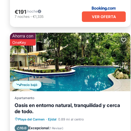
€191
/noche
VER OFERTA
7
noches
-
€1,335
Ahorra con
OneKey
Precio bajó
Apartamento
Oasis en entorno natural, tranquilidad y cerca
de todo.
Aparcamiento
Piscina
Vista al mar
Playa del Carmen
·
Ejidal
0.89 mi al centro
Balcón/Terraza
Excepcional
10.0
(
1 Revisar
)