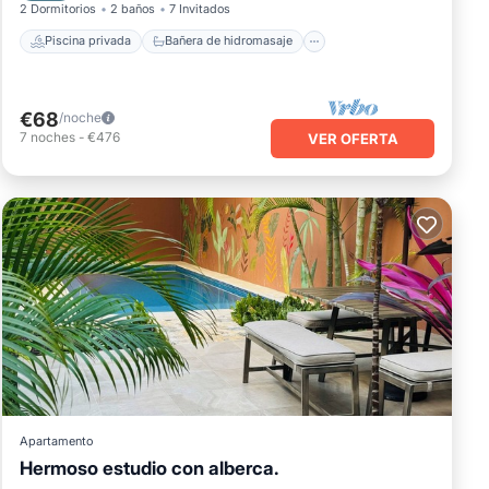
2 Dormitorios
2 baños
7 Invitados
Piscina privada
Bañera de hidromasaje
€68
/noche
7
noches
-
€476
VER OFERTA
Apartamento
Hermoso estudio con alberca.