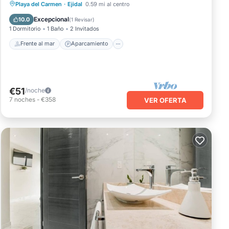
Frente al mar
Aparcamiento
Piscina
Playa del Carmen
·
Ejidal
0.59 mi al centro
Vista al mar
Excepcional
10.0
(
1 Revisar
)
1 Dormitorio
1 Baño
2 Invitados
Frente al mar
Aparcamiento
€51
/noche
7
noches
-
€358
VER OFERTA