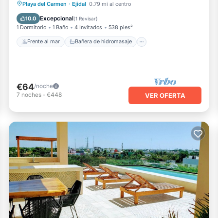
Frente al mar
Bañera de hidromasaje
Playa del Carmen
·
Ejidal
0.79 mi al centro
Aparcamiento
Piscina
Excepcional
10.0
(
1 Revisar
)
1 Dormitorio
1 Baño
4 Invitados
538 pies²
Frente al mar
Bañera de hidromasaje
€64
/noche
7
noches
-
€448
VER OFERTA