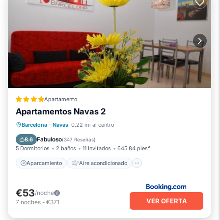
Apartamento
Apartamentos Navas 2
Aparcamiento
Aire acondicionado
Barcelona
·
Navas
0.22 mi al centro
Internet
Apto para niños
Fabuloso
8.6
(
347 Reseñas
)
5 Dormitorios
2 baños
11 Invitados
645.84 pies²
Aparcamiento
Aire acondicionado
€53
/noche
VER OFERTA
7
noches
-
€371