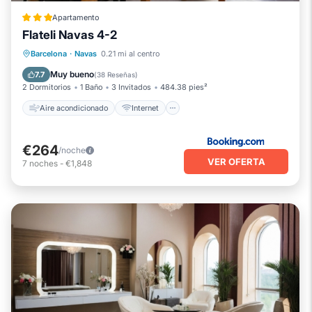
Apartamento
Flateli Navas 4-2
Aire acondicionado
Internet
Barcelona
·
Navas
0.21 mi al centro
Apto para niños
Accesibilidad
Muy bueno
7.7
(
38 Reseñas
)
2 Dormitorios
1 Baño
3 Invitados
484.38 pies²
Aire acondicionado
Internet
€264
/noche
VER OFERTA
7
noches
-
€1,848