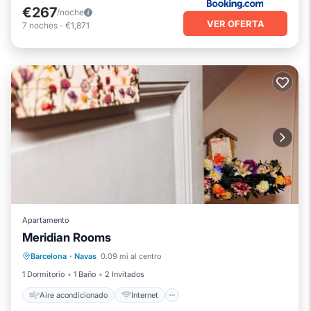
€267
/noche
VER OFERTA
7
noches
-
€1,871
Apartamento
Meridian Rooms
Aire acondicionado
Internet
Barcelona
·
Navas
0.09 mi al centro
Apto para niños
Ropa de cama
1 Dormitorio
1 Baño
2 Invitados
Aire acondicionado
Internet