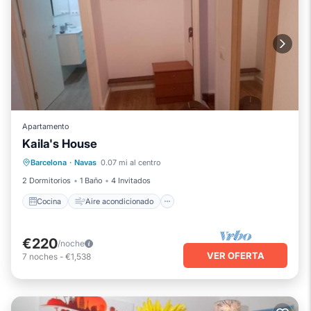
Apartamento
Kaila's House
Cocina
Aire acondicionado
Internet
Barcelona
·
Navas
0.07 mi al centro
Apto para niños
2 Dormitorios
1 Baño
4 Invitados
Cocina
Aire acondicionado
€220
/noche
VER OFERTA
7
noches
-
€1,538