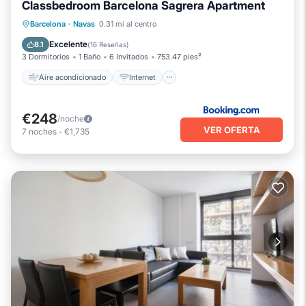
Classbedroom Barcelona Sagrera Apartment
Aire acondicionado
Internet
Barcelona
·
Navas
0.31 mi al centro
Apto para niños
Accesibilidad
Excelente
8.1
(
16 Reseñas
)
3 Dormitorios
1 Baño
6 Invitados
753.47 pies²
Aire acondicionado
Internet
€248
/noche
VER OFERTA
7
noches
-
€1,735