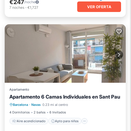
€247
/noche
VER OFERTA
7
noches
-
€1,727
Apartamento
Apartamento 6 Camas Individuales en Sant Pau
Aire acondicionado
Apto para niños
Barcelona
·
Navas
0.23 mi al centro
Lavandería
Ropa de cama
4 Dormitorios
2 baños
6 Invitados
Aire acondicionado
Apto para niños