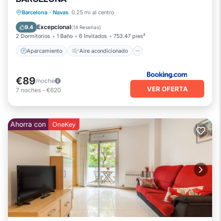
Aparcamiento
Aire acondicionado
Barcelona
·
Navas
0.25 mi al centro
Internet
Accesibilidad
Excepcional
9.4
(
14 Reseñas
)
2 Dormitorios
1 Baño
6 Invitados
753.47 pies²
Aparcamiento
Aire acondicionado
€89
/noche
VER OFERTA
7
noches
-
€620
Ahorra con
OneKey