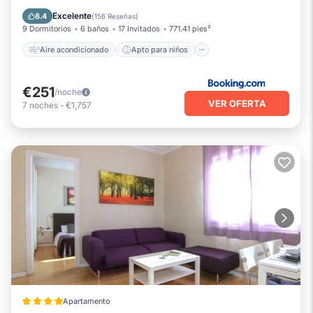
Accesibilidad
Seguridad/Protección
Excelente
8.4
(
156 Reseñas
)
9 Dormitorios
6 baños
17 Invitados
771.41 pies²
Aire acondicionado
Apto para niños
€251
/noche
VER OFERTA
7
noches
-
€1,757
Apartamento