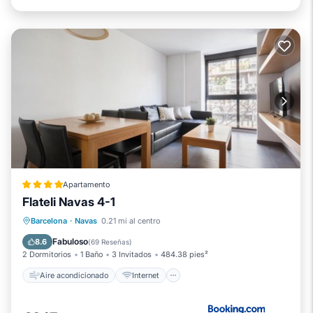
Apartamento
Flateli Navas 4-1
Aire acondicionado
Internet
Barcelona
·
Navas
0.21 mi al centro
Apto para niños
Accesibilidad
Fabuloso
8.6
(
69 Reseñas
)
2 Dormitorios
1 Baño
3 Invitados
484.38 pies²
Aire acondicionado
Internet