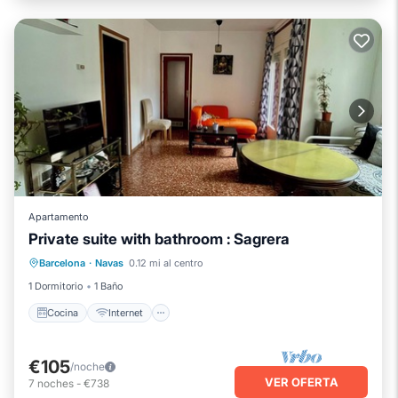
Apartamento
Private suite with bathroom : Sagrera
Cocina
Internet
Apto para niños
Barcelona
·
Navas
0.12 mi al centro
Lavandería
1 Dormitorio
1 Baño
Cocina
Internet
€105
/noche
VER OFERTA
7
noches
-
€738