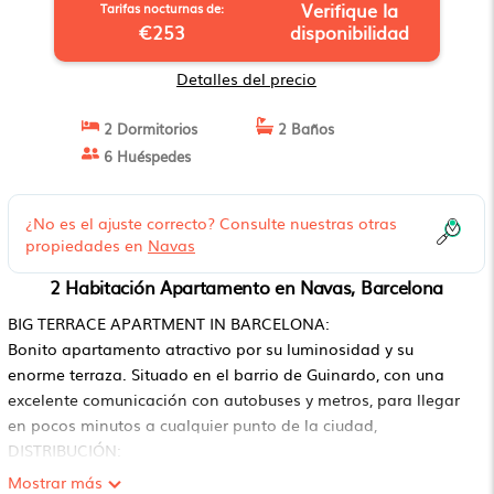
Verifique la
Tarifas nocturnas de:
€253
disponibilidad
Detalles del precio
2 Dormitorios
2 Baños
6 Huéspedes
¿No es el ajuste correcto? Consulte nuestras otras
propiedades en
Navas
2 Habitación Apartamento en Navas, Barcelona
BIG TERRACE APARTMENT IN BARCELONA:
Bonito apartamento atractivo por su luminosidad y su
enorme terraza. Situado en el barrio de Guinardo, con una
excelente comunicación con autobuses y metros, para llegar
en pocos minutos a cualquier punto de la ciudad,
DISTRIBUCIÓN:
El apartamento con wi-fi incluido en el precio, tiene 2
Mostrar más