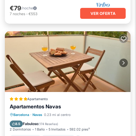
€79
/noche
VER OFERTA
7
noches
-
€553
Apartamento
Apartamentos Navas
Aparcamiento
Balcón/Terraza
Barcelona
·
Navas
0.23 mi al centro
Aire acondicionado
Internet
Fabuloso
8.5
(
174 Reseñas
)
2 Dormitorios
1 Baño
5 Invitados
592.02 pies²