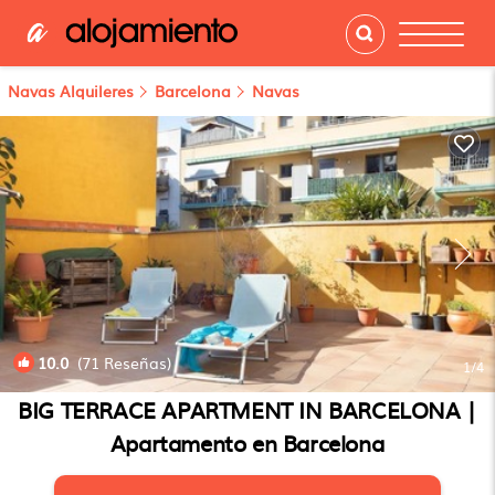
Navas Alquileres
Barcelona
Navas
10.0
(71 Reseñas)
1
/4
BIG TERRACE APARTMENT IN BARCELONA |
Apartamento en Barcelona