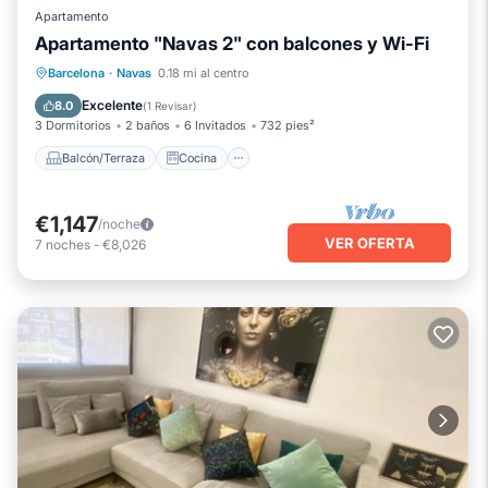
Apartamento
Apartamento "Navas 2" con balcones y Wi-Fi
Balcón/Terraza
Cocina
Barcelona
·
Navas
0.18 mi al centro
Aire acondicionado
Internet
Excelente
8.0
(
1 Revisar
)
3 Dormitorios
2 baños
6 Invitados
732 pies²
Balcón/Terraza
Cocina
€1,147
/noche
VER OFERTA
7
noches
-
€8,026