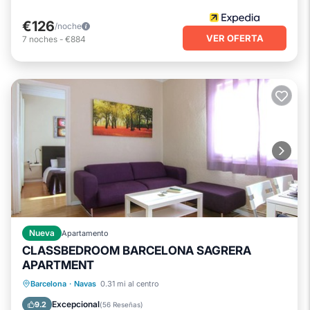
€126
/noche
VER OFERTA
7
noches
-
€884
Nueva
Apartamento
CLASSBEDROOM BARCELONA SAGRERA
APARTMENT
Cocina
Aire acondicionado
Internet
Barcelona
·
Navas
0.31 mi al centro
Apto para niños
Excepcional
9.2
(
56 Reseñas
)