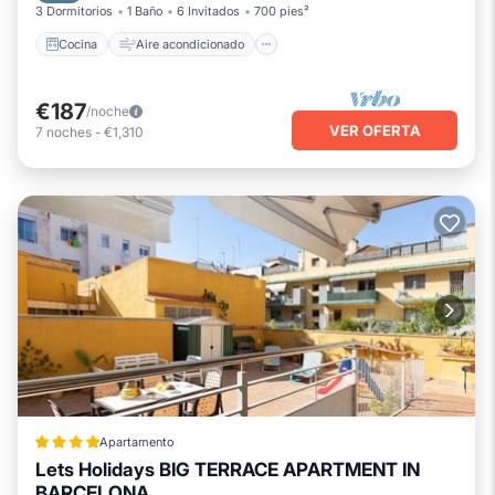
3 Dormitorios
1 Baño
6 Invitados
700 pies²
Cocina
Aire acondicionado
€187
/noche
VER OFERTA
7
noches
-
€1,310
Apartamento
Lets Holidays BIG TERRACE APARTMENT IN
BARCELONA