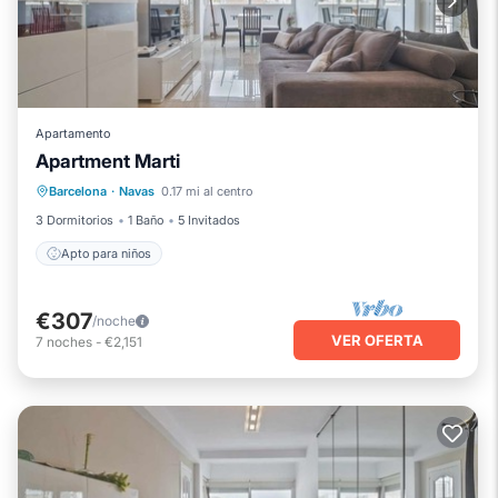
Apartamento
Apartment Marti
Barcelona
·
Navas
0.17 mi al centro
Apto para niños
3 Dormitorios
1 Baño
5 Invitados
Apto para niños
€307
/noche
VER OFERTA
7
noches
-
€2,151