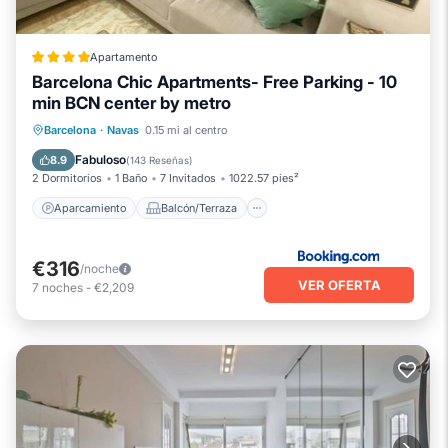
Apartamento
Barcelona Chic Apartments- Free Parking - 10
min BCN center by metro
Aparcamiento
Balcón/Terraza
Barcelona
·
Navas
0.15 mi al centro
Aire acondicionado
Internet
Fabuloso
8.9
(
143 Reseñas
)
2 Dormitorios
1 Baño
7 Invitados
1022.57 pies²
Aparcamiento
Balcón/Terraza
€316
/noche
VER OFERTA
7
noches
-
€2,209