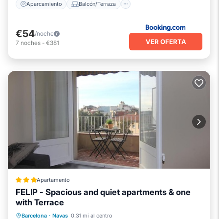
Aparcamiento
Balcón/Terraza
€54
/noche
VER OFERTA
7
noches
-
€381
Apartamento
FELIP - Spacious and quiet apartments & one
with Terrace
Aire acondicionado
Apto para niños
Barcelona
·
Navas
0.31 mi al centro