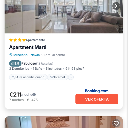
Apartamento
Apartment Marti
Aire acondicionado
Internet
Barcelona
·
Navas
0.17 mi al centro
Apto para niños
Accesibilidad
Fabuloso
8.9
(
13 Reseñas
)
3 Dormitorios
1 Baño
5 Invitados
914.93 pies²
Aire acondicionado
Internet
€211
/noche
VER OFERTA
7
noches
-
€1,475