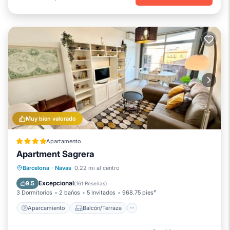
Muy bien valorado
Apartamento
Apartment Sagrera
Aparcamiento
Balcón/Terraza
Barcelona
·
Navas
0.22 mi al centro
Aire acondicionado
Internet
Excepcional
9.5
(
161 Reseñas
)
3 Dormitorios
2 baños
5 Invitados
968.75 pies²
Aparcamiento
Balcón/Terraza