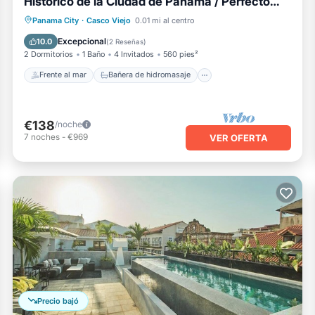
Histórico de la Ciudad de Panamá / Perfecto
para familias
Frente al mar
Bañera de hidromasaje
Panama City
·
Casco Viejo
0.01 mi al centro
Vista al mar
Balcón/Terraza
Excepcional
10.0
(
2 Reseñas
)
2 Dormitorios
1 Baño
4 Invitados
560 pies²
Frente al mar
Bañera de hidromasaje
€138
/noche
7
noches
-
€969
VER OFERTA
Precio bajó