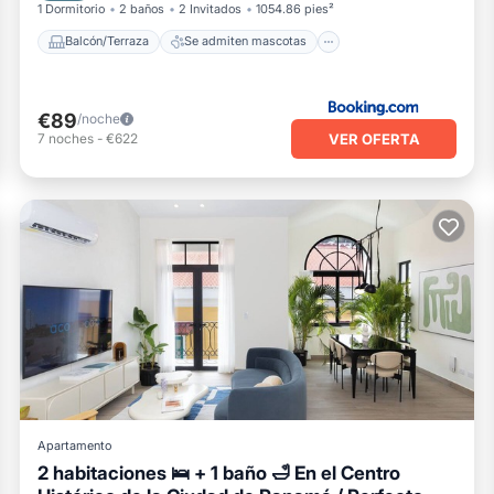
1 Dormitorio
2 baños
2 Invitados
1054.86 pies²
Balcón/Terraza
Se admiten mascotas
€89
/noche
VER OFERTA
7
noches
-
€622
Apartamento
2 habitaciones 🛌 + 1 baño 🛁 En el Centro