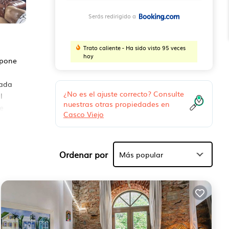
Serás redirigido a
Trato caliente - Ha sido visto 95 veces
hoy
spone
pada
¿No es el ajuste correcto? Consulte
l
nuestras otras propiedades en
e
Casco Viejo
dad.
Ordenar por
Más popular
e más
o o