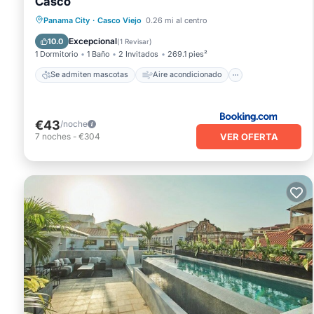
Casco
Se admiten mascotas
Aire acondicionado
Internet
Panama City
·
Casco Viejo
0.26 mi al centro
Apto para niños
Excepcional
10.0
(
1 Revisar
)
1 Dormitorio
1 Baño
2 Invitados
269.1 pies²
Se admiten mascotas
Aire acondicionado
€43
/noche
VER OFERTA
7
noches
-
€304