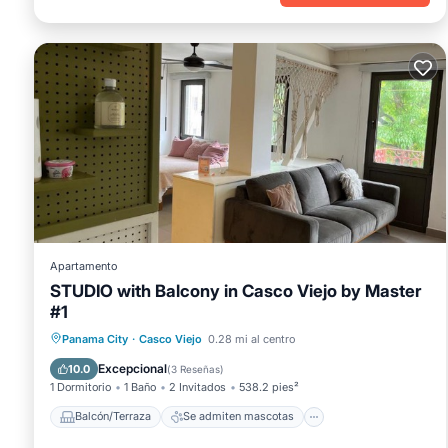
Apartamento
STUDIO with Balcony in Casco Viejo by Master
#1
Balcón/Terraza
Se admiten mascotas
Panama City
·
Casco Viejo
0.28 mi al centro
Aparcamiento
Aire acondicionado
Excepcional
10.0
(
3 Reseñas
)
1 Dormitorio
1 Baño
2 Invitados
538.2 pies²
Balcón/Terraza
Se admiten mascotas