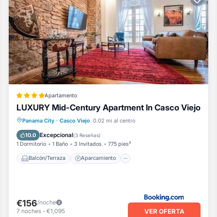
Apartamento
LUXURY Mid-Century Apartment In Casco Viejo
Balcón/Terraza
Aparcamiento
Panama City
·
Casco Viejo
0.02 mi al centro
Aire acondicionado
Internet
Excepcional
10.0
(
3 Reseñas
)
1 Dormitorio
1 Baño
3 Invitados
775 pies²
Balcón/Terraza
Aparcamiento
€156
/noche
VER OFERTA
7
noches
-
€1,095