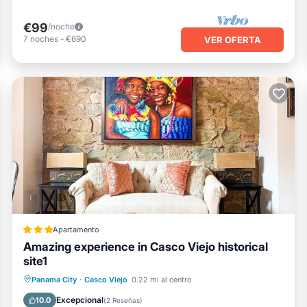
€99
/noche
7
noches
-
€690
VER OFERTA
Apartamento
Amazing experience in Casco Viejo historical
site1
Balcón/Terraza
Se admiten mascotas
Panama City
·
Casco Viejo
0.22 mi al centro
Aire acondicionado
Internet
Excepcional
10.0
(
2 Reseñas
)