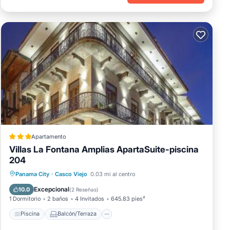
Apartamento
Villas La Fontana Amplias ApartaSuite-piscina
204
Piscina
Balcón/Terraza
Panama City
·
Casco Viejo
0.03 mi al centro
Aire acondicionado
Internet
Excepcional
10.0
(
2 Reseñas
)
1 Dormitorio
2 baños
4 Invitados
645.83 pies²
Piscina
Balcón/Terraza