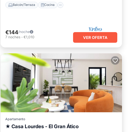
Balcón/Terraza
Cocina
€144
/noche
7
noches
-
€1,010
VER OFERTA
Apartamento
★ Casa Lourdes - El Gran Ático