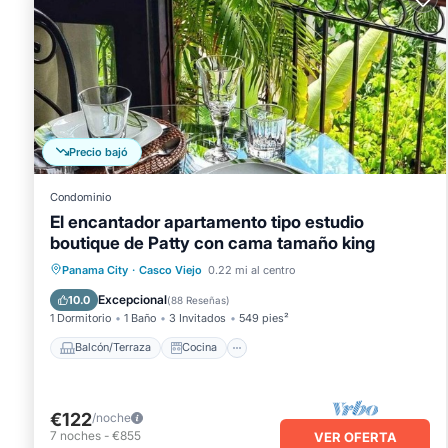
Precio bajó
Condominio
El encantador apartamento tipo estudio
boutique de Patty con cama tamaño king
Balcón/Terraza
Cocina
Panama City
·
Casco Viejo
0.22 mi al centro
Aire acondicionado
Internet
Excepcional
10.0
(
88 Reseñas
)
1 Dormitorio
1 Baño
3 Invitados
549 pies²
Balcón/Terraza
Cocina
€122
/noche
7
noches
-
€855
VER OFERTA