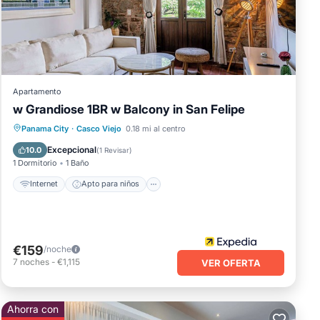
iones
s
vor
Apartamento
w Grandiose 1BR w Balcony in San Felipe
Internet
Apto para niños
Panama City
·
Casco Viejo
0.18 mi al centro
Seguridad/Protección
Excepcional
10.0
(
1 Revisar
)
1 Dormitorio
1 Baño
Internet
Apto para niños
€159
/noche
7
noches
-
€1,115
VER OFERTA
Ahorra con