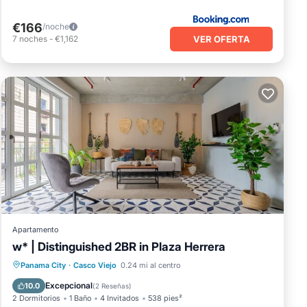
€166
/noche
VER OFERTA
7
noches
-
€1,162
Apartamento
w* | Distinguished 2BR in Plaza Herrera
Balcón/Terraza
Cocina
Panama City
·
Casco Viejo
0.24 mi al centro
Aire acondicionado
Internet
Excepcional
10.0
(
2 Reseñas
)
2 Dormitorios
1 Baño
4 Invitados
538 pies²