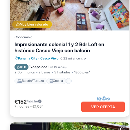
Este AmazINN Places Penthouse Deluxe, Skyline and Private 
que se han enumerado a continuación. Tenga en cuenta que e
"AmazINN Places Penthouse Deluxe, Skyline and Private Roo
considerados "precisos". Si tiene alguna preocupación sobre
Muy bien valorado
déjanos saber.
Condominio
Impresionante colonial 1 y 2 Bdr Loft en
histórico Casco Viejo con balcón
Balcón/Terraza
Cocina
Panama City
·
Casco Viejo
0.22 mi al centro
Aire acondicionado
Internet
Excepcional
10.0
(
98 Reseñas
)
2 Dormitorios
2 baños
5 Invitados
1300 pies²
Balcón/Terraza
Cocina
€152
/noche
7
noches
-
€1,064
VER OFERTA