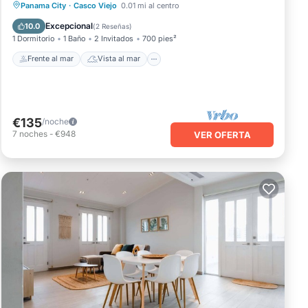
Frente al mar
Vista al mar
Panama City
·
Casco Viejo
0.01 mi al centro
Balcón/Terraza
Vistas
Excepcional
10.0
(
2 Reseñas
)
1 Dormitorio
1 Baño
2 Invitados
700 pies²
Frente al mar
Vista al mar
€135
/noche
7
noches
-
€948
VER OFERTA