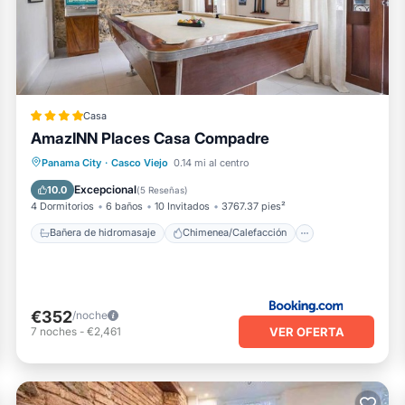
Rooftop en Panama City está bien equipado y tiene todo Instalac
stos detalles fueron compartidos por Booking.com para la lista
ftop". Confiamos únicamente en sus detalles compartidos y somo
 el información o precisión que describe esto Apartamento, por fa
Casa
AmazINN Places Casa Compadre
Bañera de hidromasaje
Chimenea/Calefacción
Balcón/Terraza
Panama City
·
Casco Viejo
0.14 mi al centro
Se admiten mascotas
Excepcional
10.0
(
5 Reseñas
)
4 Dormitorios
6 baños
10 Invitados
3767.37 pies²
Bañera de hidromasaje
Chimenea/Calefacción
€352
/noche
VER OFERTA
7
noches
-
€2,461