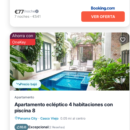
€77
/noche
VER OFERTA
7
noches
-
€541
Ahorra con
OneKey
Precio bajó
Apartamento
Apartamento ecléptico 4 habitaciones con
piscina 8
Chimenea/Calefacción
Piscina
Panama City
·
Casco Viejo
0.05 mi al centro
Balcón/Terraza
Se admiten mascotas
Excepcional
10.0
(
2 Reseñas
)