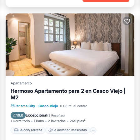
Apartamento
Hermoso Apartamento para 2 en Casco Viejo |
M2
Balcón/Terraza
Se admiten mascotas
Panama City
·
Casco Viejo
0.08 mi al centro
Cocina
Aire acondicionado
Excepcional
10.0
(
3 Reseñas
)
1 Dormitorio
1 Baño
2 Invitados
269 pies²
Balcón/Terraza
Se admiten mascotas