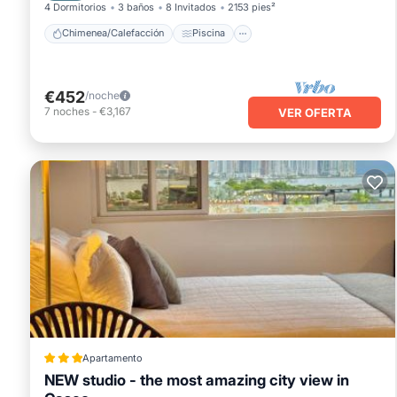
4 Dormitorios
3 baños
8 Invitados
2153 pies²
Chimenea/Calefacción
Piscina
€452
/noche
7
noches
-
€3,167
VER OFERTA
Apartamento
NEW studio - the most amazing city view in