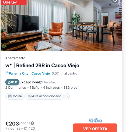
OneKey
Apartamento
w* | Refined 2BR in Casco Viejo
Cocina
Aire acondicionado
Internet
Panama City
·
Casco Viejo
0.07 mi al centro
Accesible en silla de ruedas
Excepcional
10.0
(
3 Reseñas
)
2 Dormitorios
1 Baño
4 Invitados
883 pies²
Cocina
Aire acondicionado
€203
/noche
7
noches
-
€1,420
VER OFERTA