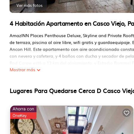
Ver más fotos
4 Habitación Apartamento en Casco Viejo, P
AmazINN Places Penthouse Deluxe, Skyline and Private Roof
de terraza, piscina al aire libre, wifi gratis y guardaequipaje.
Ancon Hill. Este apartamento con aire acondicionado consta 
con nevera y cafetera, y 4 baños con ducha y secador de pel
Rod Carew está a 12 km del alojamiento, y Estadio Rommel F
Mostrar más
Albrook Marcos A. Gelabert) está a 6 km, y el alojamiento ofr
AmazINN Places Penthouse Deluxe, Skyline and Private Roof
Lugares Para Quedarse Cerca D Casco Viej
Este 4 Dormitorios Apartamento es adecuado para turistas y
Estas comodidades incluyen: Aire acondicionado, Piscina, Vist
de 6 reviews con el puntaje promedio de 8.6 . ¿Llegar a Pana
Ahorra con
por el ocio, considere quedarse en este Apartamento para su
OneKey
Puede verificar las revisiones y la descripción de este 4 Do
lugar Alojamiento.io en Panama City. Estos detalles son Au