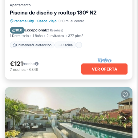
Apartamento
Piscina de diseño y rooftop 180º N2
Chimenea/Calefacción
Piscina
Panama City
·
Casco Viejo
0.10 mi al centro
Balcón/Terraza
Se admiten mascotas
Excepcional
10.0
(
2 Reseñas
)
1 Dormitorio
1 Baño
2 Invitados
377 pies²
Chimenea/Calefacción
Piscina
€121
/noche
VER OFERTA
7
noches
-
€849