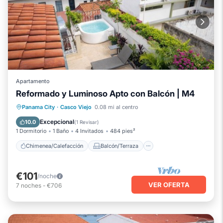
Apartamento
Reformado y Luminoso Apto con Balcón | M4
Chimenea/Calefacción
Balcón/Terraza
Panama City
·
Casco Viejo
0.08 mi al centro
Se admiten mascotas
Cocina
Excepcional
10.0
(
1 Revisar
)
1 Dormitorio
1 Baño
4 Invitados
484 pies²
Chimenea/Calefacción
Balcón/Terraza
€101
/noche
VER OFERTA
7
noches
-
€706