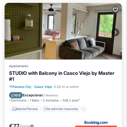
Apartamento
STUDIO with Balcony in Casco Viejo by Master
#1
Balcón/Terraza
Se admiten mascotas
Panama City
·
Casco Viejo
0.28 mi al centro
Aparcamiento
Aire acondicionado
Excepcional
10.0
(
3 Reseñas
)
1 Dormitorio
1 Baño
2 Invitados
538.2 pies²
Balcón/Terraza
Se admiten mascotas
€77
/noche