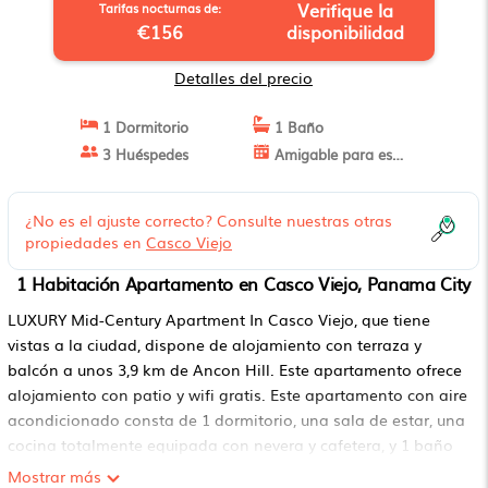
Verifique la
Tarifas nocturnas de:
€156
disponibilidad
Detalles del precio
1 Dormitorio
1 Baño
3 Huéspedes
Amigable para estancias largas
¿No es el ajuste correcto? Consulte nuestras otras
propiedades en
Casco Viejo
1 Habitación Apartamento en Casco Viejo, Panama City
LUXURY Mid-Century Apartment In Casco Viejo, que tiene
vistas a la ciudad, dispone de alojamiento con terraza y
balcón a unos 3,9 km de Ancon Hill. Este apartamento ofrece
alojamiento con patio y wifi gratis. Este apartamento con aire
acondicionado consta de 1 dormitorio, una sala de estar, una
cocina totalmente equipada con nevera y cafetera, y 1 baño
con bañera o ducha y artículos de aseo gratuitos. Hay toallas
Mostrar más