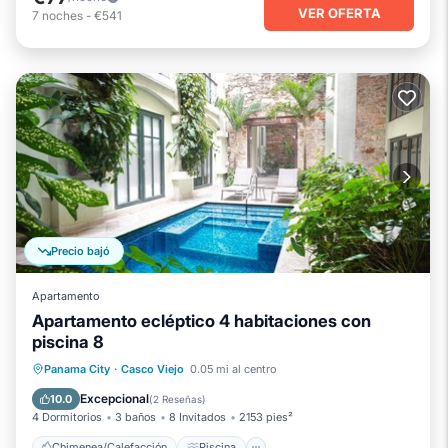
VER OFERTA
7
noches
-
€541
Precio bajó
Apartamento
Apartamento ecléptico 4 habitaciones con
piscina 8
Chimenea/Calefacción
Piscina
Panama City
·
Casco Viejo
0.05 mi al centro
Balcón/Terraza
Se admiten mascotas
Excepcional
10.0
(
2 Reseñas
)
4 Dormitorios
3 baños
8 Invitados
2153 pies²
Chimenea/Calefacción
Piscina