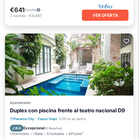
€641
/noche
VER OFERTA
7
noches
-
€4,487
Apartamento
Duplex con piscina frente al teatro nacional D9
Chimenea/Calefacción
Piscina
Panama City
·
Casco Viejo
0.05 mi al centro
Balcón/Terraza
Se admiten mascotas
Excepcional
9.8
(
6 Reseñas
)
1 Dormitorio
1 Baño
5 Invitados
431 pies²