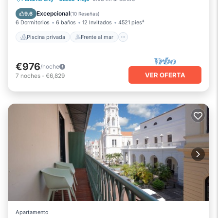
Bañera de hidromasaje
Piscina
Excepcional
9.6
(
10 Reseñas
)
6 Dormitorios
6 baños
12 Invitados
4521 pies²
Piscina privada
Frente al mar
€976
/noche
VER OFERTA
7
noches
-
€6,829
Apartamento