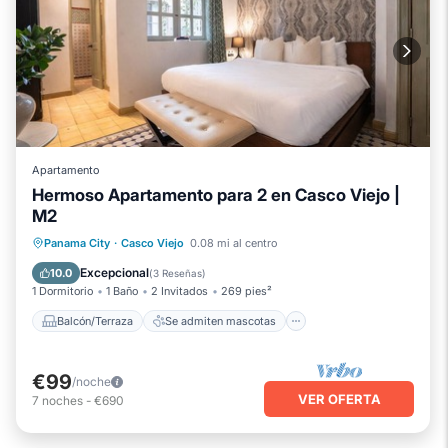
Apartamento
Hermoso Apartamento para 2 en Casco Viejo |
M2
Balcón/Terraza
Se admiten mascotas
Panama City
·
Casco Viejo
0.08 mi al centro
Cocina
Aire acondicionado
Excepcional
10.0
(
3 Reseñas
)
1 Dormitorio
1 Baño
2 Invitados
269 pies²
Balcón/Terraza
Se admiten mascotas
€99
/noche
VER OFERTA
7
noches
-
€690