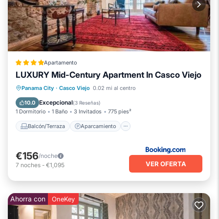
Apartamento
LUXURY Mid-Century Apartment In Casco Viejo
Balcón/Terraza
Aparcamiento
Panama City
·
Casco Viejo
0.02 mi al centro
Aire acondicionado
Internet
Excepcional
10.0
(
3 Reseñas
)
1 Dormitorio
1 Baño
3 Invitados
775 pies²
Balcón/Terraza
Aparcamiento
€156
/noche
VER OFERTA
7
noches
-
€1,095
Ahorra con
OneKey