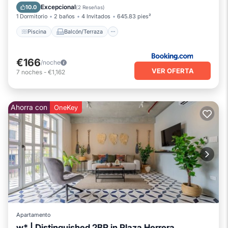
Aire acondicionado
Internet
Excepcional
10.0
(
2 Reseñas
)
1 Dormitorio
2 baños
4 Invitados
645.83 pies²
Piscina
Balcón/Terraza
€166
/noche
VER OFERTA
7
noches
-
€1,162
Ahorra con
OneKey
Apartamento
w* | Distinguished 2BR in Plaza Herrera