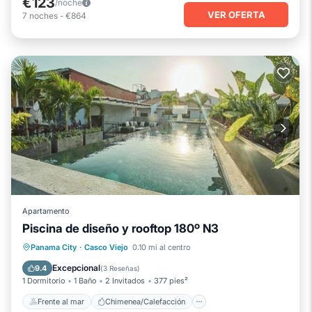
€123
/noche
VER OFERTA
7
noches
-
€864
Apartamento
Piscina de diseño y rooftop 180º N3
Frente al mar
Chimenea/Calefacción
Panama City
·
Casco Viejo
0.10 mi al centro
Piscina
Vista al mar
Excepcional
9.4
(
3 Reseñas
)
1 Dormitorio
1 Baño
2 Invitados
377 pies²
Frente al mar
Chimenea/Calefacción