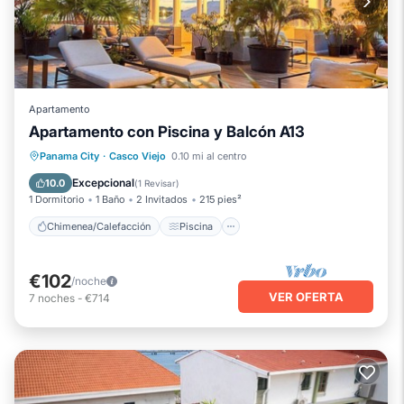
Apartamento
Apartamento con Piscina y Balcón A13
Chimenea/Calefacción
Piscina
Panama City
·
Casco Viejo
0.10 mi al centro
Balcón/Terraza
Se admiten mascotas
Excepcional
10.0
(
1 Revisar
)
1 Dormitorio
1 Baño
2 Invitados
215 pies²
Chimenea/Calefacción
Piscina
€102
/noche
VER OFERTA
7
noches
-
€714