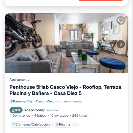
Apartamento
Penthouse 5Hab Casco Viejo - Rooftop, Terraza,
Piscina y Bañera - Casa Diez 5
Chimenea/Calefacción
Piscina
Panama City
·
Casco Viejo
0.05 mi al centro
Balcón/Terraza
Se admiten mascotas
Excepcional
9.8
(
7 Reseñas
)
4 Dormitorios
4 baños
10 Invitados
2691 pies²
Chimenea/Calefacción
Piscina