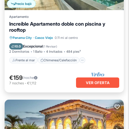
Precio bajó
Apartamento
Increíble Apartamento doble con piscina y
rooftop
Frente al mar
Chimenea/Calefacción
Panama City
·
Casco Viejo
0.11 mi al centro
Piscina
Vista al mar
Excepcional
10.0
(
1 Revisar
)
2 Dormitorios
1 Baño
4 Invitados
484 pies²
Frente al mar
Chimenea/Calefacción
€159
/noche
VER OFERTA
7
noches
-
€1,112