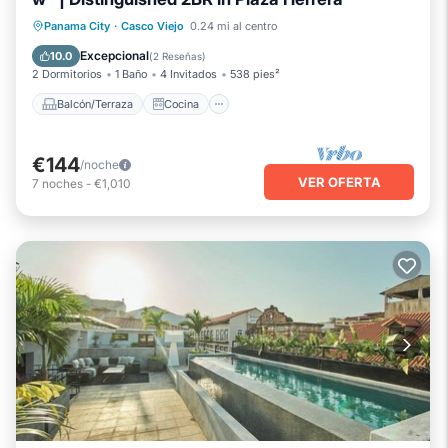
Balcón/Terraza
Cocina
Panama City
·
Casco Viejo
0.24 mi al centro
Aire acondicionado
Internet
Excepcional
10.0
(
2 Reseñas
)
2 Dormitorios
1 Baño
4 Invitados
538 pies²
Balcón/Terraza
Cocina
€144
/noche
VER OFERTA
7
noches
-
€1,010