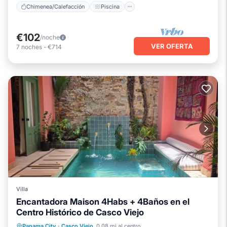
Chimenea/Calefacción
Piscina
€102
/noche
VER OFERTA
7
noches
-
€714
Villa
Encantadora Maison 4Habs + 4Baños en el
Centro Histórico de Casco Viejo
Piscina privada
Frente al mar
Panama City
·
Casco Viejo
0.08 mi al centro