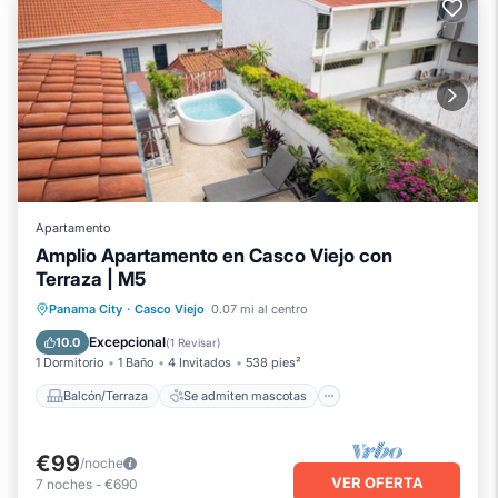
Apartamento
Amplio Apartamento en Casco Viejo con
Terraza | M5
Balcón/Terraza
Se admiten mascotas
Panama City
·
Casco Viejo
0.07 mi al centro
Cocina
Aire acondicionado
Excepcional
10.0
(
1 Revisar
)
1 Dormitorio
1 Baño
4 Invitados
538 pies²
Balcón/Terraza
Se admiten mascotas
€99
/noche
VER OFERTA
7
noches
-
€690