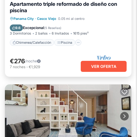
Apartamento triple reformado de diseño con
piscina
Chimenea/Calefacción
Piscina
Panama City
·
Casco Viejo
0.05 mi al centro
Balcón/Terraza
Se admiten mascotas
Excepcional
9.6
(
5 Reseñas
)
3 Dormitorios
2 baños
6 Invitados
1615 pies²
Chimenea/Calefacción
Piscina
€276
/noche
VER OFERTA
7
noches
-
€1,929