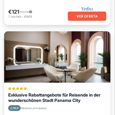
€121
/noche
VER OFERTA
7
noches
-
€849
Exklusive Rabattangebote für Reisende in der
wunderschönen Stadt Panama City
10.0
(Reseñas principales)