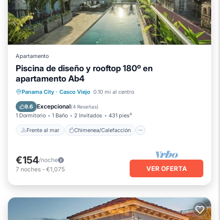
Apartamento
Piscina de diseño y rooftop 180º en
apartamento Ab4
Frente al mar
Chimenea/Calefacción
Panama City
·
Casco Viejo
0.10 mi al centro
Piscina
Vista al mar
Excepcional
9.6
(
4 Reseñas
)
1 Dormitorio
1 Baño
2 Invitados
431 pies²
Frente al mar
Chimenea/Calefacción
€154
/noche
VER OFERTA
7
noches
-
€1,075