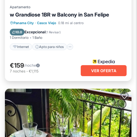
Apartamento
w Grandiose 1BR w Balcony in San Felipe
Internet
Apto para niños
Panama City
·
Casco Viejo
0.18 mi al centro
Seguridad/Protección
Excepcional
10.0
(
1 Revisar
)
1 Dormitorio
1 Baño
Internet
Apto para niños
€159
/noche
VER OFERTA
7
noches
-
€1,115