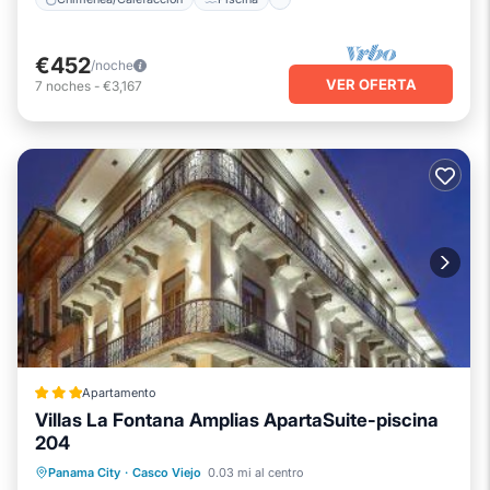
€452
/noche
VER OFERTA
7
noches
-
€3,167
Apartamento
Villas La Fontana Amplias ApartaSuite-piscina
204
Piscina
Balcón/Terraza
Panama City
·
Casco Viejo
0.03 mi al centro