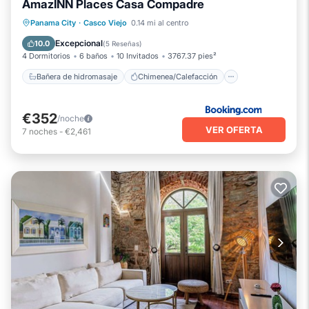
AmazINN Places Casa Compadre
Bañera de hidromasaje
Chimenea/Calefacción
Balcón/Terraza
Panama City
·
Casco Viejo
0.14 mi al centro
Se admiten mascotas
Excepcional
10.0
(
5 Reseñas
)
4 Dormitorios
6 baños
10 Invitados
3767.37 pies²
Bañera de hidromasaje
Chimenea/Calefacción
€352
/noche
VER OFERTA
7
noches
-
€2,461