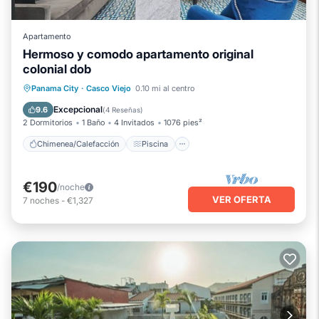
Apartamento
Hermoso y comodo apartamento original
colonial dob
Chimenea/Calefacción
Piscina
Panama City
·
Casco Viejo
0.10 mi al centro
Balcón/Terraza
Cocina
Excepcional
9.6
(
4 Reseñas
)
2 Dormitorios
1 Baño
4 Invitados
1076 pies²
Chimenea/Calefacción
Piscina
€190
/noche
VER OFERTA
7
noches
-
€1,327