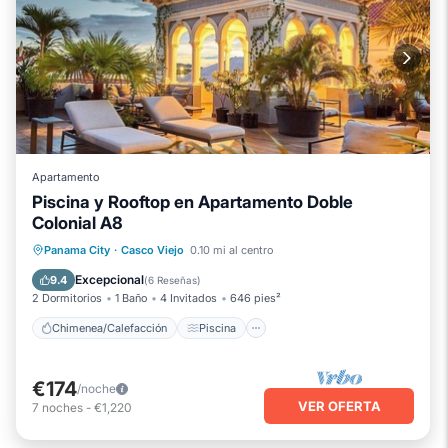
Apartamento
Piscina y Rooftop en Apartamento Doble
Colonial A8
Chimenea/Calefacción
Piscina
Panama City
·
Casco Viejo
0.10 mi al centro
Balcón/Terraza
Se admiten mascotas
Excepcional
9.4
(
6 Reseñas
)
2 Dormitorios
1 Baño
4 Invitados
646 pies²
Chimenea/Calefacción
Piscina
€174
/noche
VER OFERTA
7
noches
-
€1,220