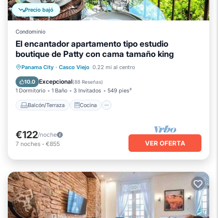
Precio bajó
Condominio
El encantador apartamento tipo estudio
boutique de Patty con cama tamaño king
Balcón/Terraza
Cocina
Panama City
·
Casco Viejo
0.22 mi al centro
Aire acondicionado
Internet
Excepcional
10.0
(
88 Reseñas
)
1 Dormitorio
1 Baño
3 Invitados
549 pies²
Balcón/Terraza
Cocina
€122
/noche
VER OFERTA
7
noches
-
€855