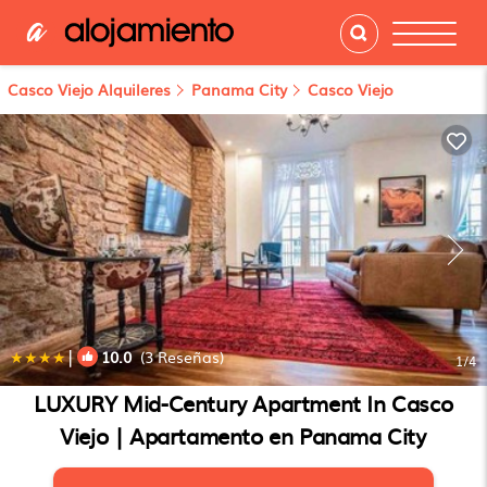
Casco Viejo Alquileres
Panama City
Casco Viejo
|
10.0
(3 Reseñas)
1
/4
LUXURY Mid-Century Apartment In Casco
Viejo | Apartamento en Panama City