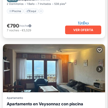
2 Dormitorios
1 Baño
7 Invitados
538 pies²
Piscina
Esquí
€790
/noche
VER OFERTA
7
noches
-
€5,529
Apartamento
Apartamento en Veysonnaz con piscina