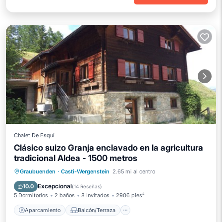
Chalet De Esquí
Clásico suizo Granja enclavado en la agricultura
tradicional Aldea - 1500 metros
Aparcamiento
Balcón/Terraza
Graubuenden
·
Casti-Wergenstein
2.65 mi al centro
Cocina
Internet
Excepcional
10.0
(
14 Reseñas
)
5 Dormitorios
2 baños
8 Invitados
2906 pies²
Aparcamiento
Balcón/Terraza