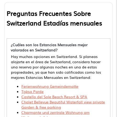
Los alquileres vacacionales mensuales de RBO son una
excelente opción para comparar lugares para permanecer
Preguntas Frecuentes Sobre
por períodos más largos.
Switzerland Estadías mensuales
Switzerland es popular para estadías mensuales.
Enumeramos alquileres que incluyen cocinas completas,
secadoras, aire acondicionado y calefacción, piscinas
cubiertas o privadas, gimnasios y jacuzzis. Entonces, ya sea
está buscando una villa de lujo, un condominio o cabañas
¿Cuáles son los Estancias Mensuales mejor
que permitan mascotas por una semana o
estancia mensual
valorados en Switzerland?
en Switzerland
, con toda la familia , trabajar de forma
remota o una luna de miel prolongada en Switzerland,
Hay muchas opciones en Switzerland. Si planeas
encontrará una gran selección de alojamiento amueblado
alojarte en el área de Switzerland, considera hacer
mensual con los mejores comodidades para elegir.
una reserva por algunas noches en una de estas
propiedades, ya que han sido calificadas como los
Alojamiento es una buena opción para viajeros ejecutivos o
mejores Estancias Mensuales en Switzerland:
para aquellos que se mudan por motivos de trabajo o
estudios. Lo conectamos con propietarios que están
Ferienwohnung Gemeindematte
dispuestos a tener alquileres a largo plazo, pero no
Tgèsa Parde
permanentes. El sitio web de Alojamiento facilita el filtrado
Castello del Sole Beach Resort & SPA
de opciones para los huéspedes que desean encontrar la
Chalet Bellevue Beautiful Waterfall view private
mejor alojamiento para grupos, familias o personas que
Garden & free parking
viajan solas que necesitan un lugar para quedarse más de
Charmante und zentrale Wohnung am
unas pocas noches.