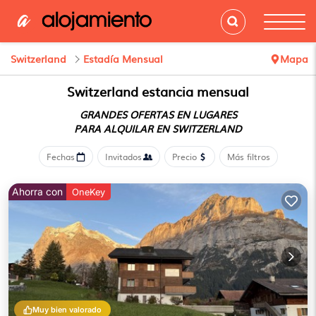
Switzerland
Estadía Mensual
Mapa
Switzerland estancia mensual
GRANDES OFERTAS EN LUGARES
PARA ALQUILAR EN SWITZERLAND
Fechas
Invitados
Precio
Más filtros
Ahorra con
OneKey
Muy bien valorado