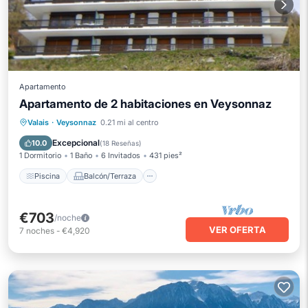
Apartamento
Apartamento de 2 habitaciones en Veysonnaz
Piscina
Balcón/Terraza
Cocina
Valais
·
Veysonnaz
0.21 mi al centro
Internet
Excepcional
10.0
(
18 Reseñas
)
1 Dormitorio
1 Baño
6 Invitados
431 pies²
Piscina
Balcón/Terraza
€703
/noche
VER OFERTA
7
noches
-
€4,920