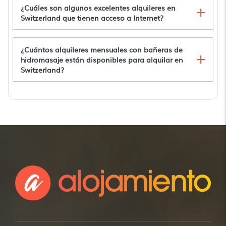
Apartment (renovated 2022)
¿Cuáles son algunos excelentes alquileres en
Ackaert Ferienwohnung Top of Thun
Switzerland que tienen acceso a Internet?
WoodMood
Lujoso apartamento de 3 dormitorios para
esquiar en Nendaz, Suiza.
¿Cuántos alquileres mensuales con bañeras de
hidromasaje están disponibles para alquilar en
Switzerland?