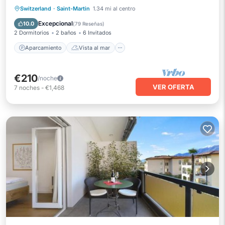
Aparcamiento
Vista al mar
Switzerland
·
Saint-Martin
1.34 mi al centro
Balcón/Terraza
Vistas
Excepcional
10.0
(
79 Reseñas
)
2 Dormitorios
2 baños
6 Invitados
Aparcamiento
Vista al mar
€210
/noche
VER OFERTA
7
noches
-
€1,468