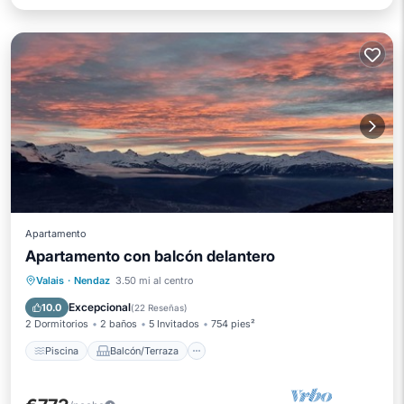
Apartamento
Apartamento con balcón delantero
Piscina
Balcón/Terraza
Cocina
Valais
·
Nendaz
3.50 mi al centro
Internet
Excepcional
10.0
(
22 Reseñas
)
2 Dormitorios
2 baños
5 Invitados
754 pies²
Piscina
Balcón/Terraza