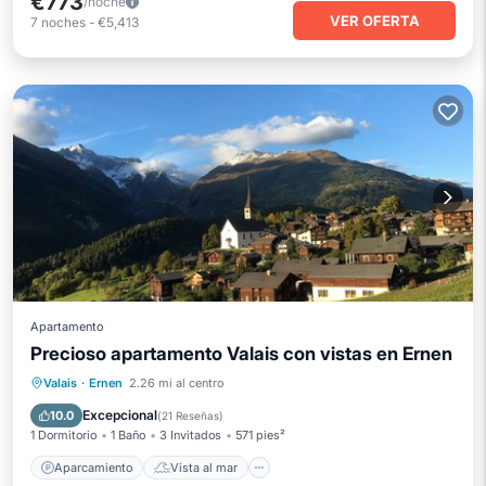
€773
/noche
VER OFERTA
7
noches
-
€5,413
Apartamento
Precioso apartamento Valais con vistas en Ernen
Aparcamiento
Vista al mar
Valais
·
Ernen
2.26 mi al centro
Balcón/Terraza
Vistas
Excepcional
10.0
(
21 Reseñas
)
1 Dormitorio
1 Baño
3 Invitados
571 pies²
Aparcamiento
Vista al mar