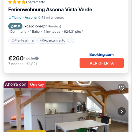
Apartamento
Ferienwohnung Ascona Vista Verde
Frente al mar
Aparcamiento
Ticino
·
Ascona
0.43 mi al centro
Vista al mar
Balcón/Terraza
Excepcional
10.0
(
36 Reseñas
)
1 Dormitorio
1 Baño
4 Invitados
624.31 pies²
Frente al mar
Aparcamiento
€260
/noche
VER OFERTA
7
noches
-
€1,821
Ahorra con
OneKey