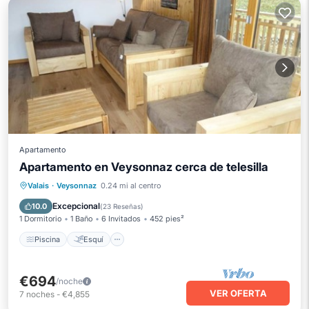
Apartamento
Apartamento en Veysonnaz cerca de telesilla
Piscina
Esquí
Balcón/Terraza
Valais
·
Veysonnaz
0.24 mi al centro
Cocina
Excepcional
10.0
(
23 Reseñas
)
1 Dormitorio
1 Baño
6 Invitados
452 pies²
Piscina
Esquí
€694
/noche
VER OFERTA
7
noches
-
€4,855