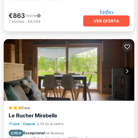
€863
/noche
VER OFERTA
7
noches
-
€6,044
Casa
Le Rucher Mirabelle
Aparcamiento
Balcón/Terraza
Jura
·
Coeuve
0.25 mi al centro
Vistas
Aire acondicionado
Excepcional
10.0
(
38 Reseñas
)