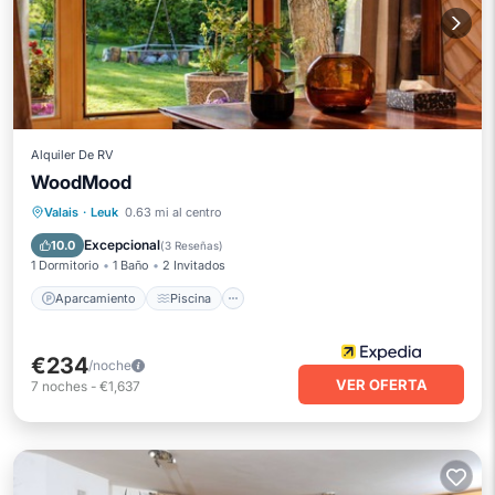
Alquiler De RV
WoodMood
Aparcamiento
Piscina
Spa
Valais
·
Leuk
0.63 mi al centro
Balcón/Terraza
Excepcional
10.0
(
3 Reseñas
)
1 Dormitorio
1 Baño
2 Invitados
Aparcamiento
Piscina
€234
/noche
VER OFERTA
7
noches
-
€1,637