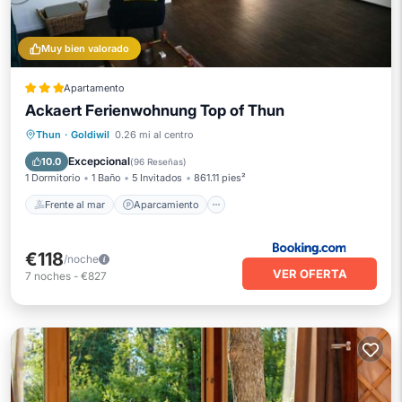
Muy bien valorado
Apartamento
Ackaert Ferienwohnung Top of Thun
Frente al mar
Aparcamiento
Esquí
Thun
·
Goldiwil
0.26 mi al centro
Vista al mar
Excepcional
10.0
(
96 Reseñas
)
1 Dormitorio
1 Baño
5 Invitados
861.11 pies²
Frente al mar
Aparcamiento
€118
/noche
VER OFERTA
7
noches
-
€827