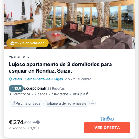
Muy bien valorado
Apartamento
Lujoso apartamento de 3 dormitorios para
esquiar en Nendaz, Suiza.
Piscina privada
Bañera de hidromasaje
Valais
·
Saint-Pierre-de-Clages
2.55 mi al centro
Aparcamiento
Piscina
Excepcional
10.0
(
123 Reseñas
)
3 Dormitorios
2 baños
7 Invitados
1184 pies²
Piscina privada
Bañera de hidromasaje
€274
/noche
VER OFERTA
7
noches
-
€1,919