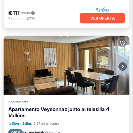
€111
/noche
VER OFERTA
7
noches
-
€779
Apartamento
Apartamento Veysonnaz junto al telesilla 4
Vallées
Piscina
Esquí
Balcón/Terraza
Sion
·
Salins
0.97 mi al centro
Cocina
Excepcional
10.0
(
20 Reseñas
)