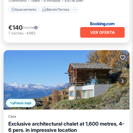
1 Dormitorio
1 Baño
4 Invitados
430.56 pies²
Aparcamiento
Balcón/Terraza
€140
/noche
VER OFERTA
7
noches
-
€983
Precio bajó
Casa
Exclusive architectural chalet at 1,600 metres, 4-
6 pers. in impressive location