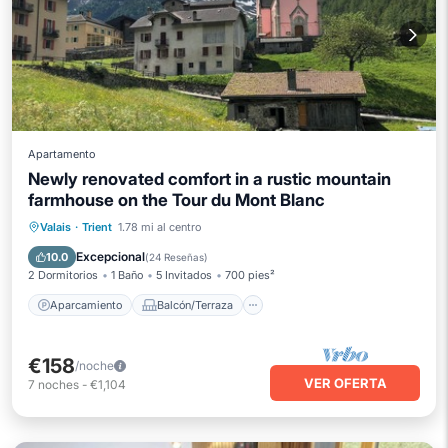
Apartamento
Newly renovated comfort in a rustic mountain
farmhouse on the Tour du Mont Blanc
Aparcamiento
Balcón/Terraza
Valais
·
Trient
1.78 mi al centro
Cocina
Internet
Excepcional
10.0
(
24 Reseñas
)
2 Dormitorios
1 Baño
5 Invitados
700 pies²
Aparcamiento
Balcón/Terraza
€158
/noche
VER OFERTA
7
noches
-
€1,104