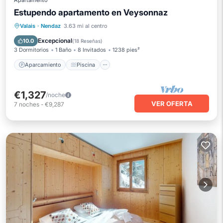
Apartamento
Estupendo apartamento en Veysonnaz
Aparcamiento
Piscina
Esquí
Valais
·
Nendaz
3.63 mi al centro
Balcón/Terraza
Excepcional
10.0
(
18 Reseñas
)
3 Dormitorios
1 Baño
8 Invitados
1238 pies²
Aparcamiento
Piscina
€1,327
/noche
VER OFERTA
7
noches
-
€9,287