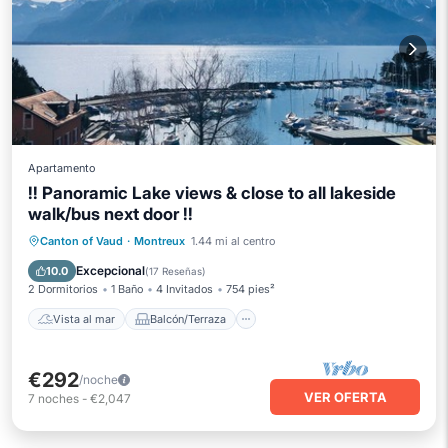
Apartamento
!! Panoramic Lake views & close to all lakeside
walk/bus next door !!
Vista al mar
Balcón/Terraza
Canton of Vaud
·
Montreux
1.44 mi al centro
Vistas
Cocina
Excepcional
10.0
(
17 Reseñas
)
2 Dormitorios
1 Baño
4 Invitados
754 pies²
Vista al mar
Balcón/Terraza
€292
/noche
VER OFERTA
7
noches
-
€2,047