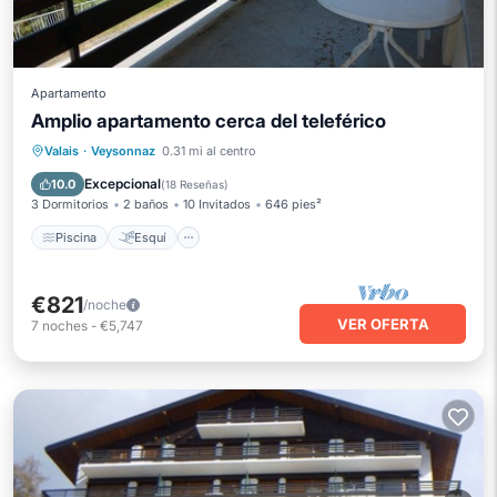
Apartamento
Amplio apartamento cerca del teleférico
Piscina
Esquí
Balcón/Terraza
Valais
·
Veysonnaz
0.31 mi al centro
Cocina
Excepcional
10.0
(
18 Reseñas
)
3 Dormitorios
2 baños
10 Invitados
646 pies²
Piscina
Esquí
€821
/noche
VER OFERTA
7
noches
-
€5,747