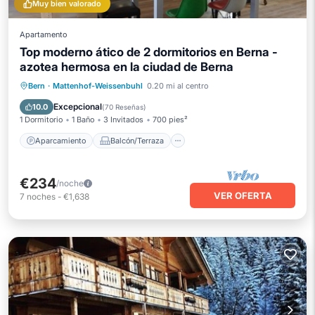
Muy bien valorado
Apartamento
Top moderno ático de 2 dormitorios en Berna -
azotea hermosa en la ciudad de Berna
Aparcamiento
Balcón/Terraza
Bern
·
Mattenhof-Weissenbuhl
0.20 mi al centro
Cocina
Aire acondicionado
Excepcional
10.0
(
70 Reseñas
)
1 Dormitorio
1 Baño
3 Invitados
700 pies²
Aparcamiento
Balcón/Terraza
€234
/noche
VER OFERTA
7
noches
-
€1,638