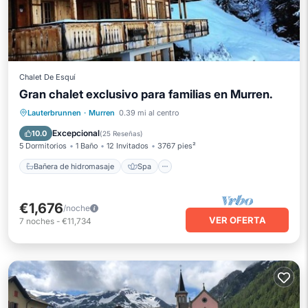
Chalet De Esquí
Gran chalet exclusivo para familias en Murren.
Bañera de hidromasaje
Spa
Lauterbrunnen
·
Murren
0.39 mi al centro
Balcón/Terraza
Cocina
Excepcional
10.0
(
25 Reseñas
)
5 Dormitorios
1 Baño
12 Invitados
3767 pies²
Bañera de hidromasaje
Spa
€1,676
/noche
VER OFERTA
7
noches
-
€11,734