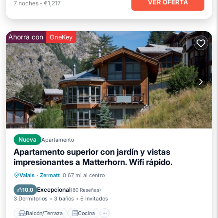
VER OFERTA
7
noches
-
€1,217
Ahorra con
OneKey
Nueva
Apartamento
Apartamento superior con jardín y vistas
impresionantes a Matterhorn. Wifi rápido.
Balcón/Terraza
Cocina
Internet
Valais
·
Zermatt
0.67 mi al centro
Apto para niños
Excepcional
10.0
(
80 Reseñas
)
3 Dormitorios
3 baños
6 Invitados
Balcón/Terraza
Cocina