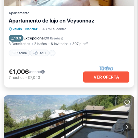
Apartamento
Apartamento de lujo en Veysonnaz
Piscina
Esquí
Balcón/Terraza
Valais
·
Nendaz
3.48 mi al centro
Cocina
Excepcional
10.0
(
18 Reseñas
)
3 Dormitorios
2 baños
6 Invitados
807 pies²
Piscina
Esquí
€1,006
/noche
VER OFERTA
7
noches
-
€7,043