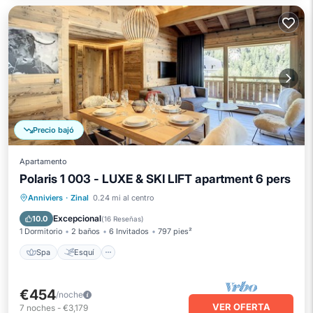
Precio bajó
Apartamento
Polaris 1 003 - LUXE & SKI LIFT apartment 6 pers
Spa
Esquí
Balcón/Terraza
Anniviers
·
Zinal
0.24 mi al centro
Cocina
Excepcional
10.0
(
16 Reseñas
)
1 Dormitorio
2 baños
6 Invitados
797 pies²
Spa
Esquí
€454
/noche
VER OFERTA
7
noches
-
€3,179