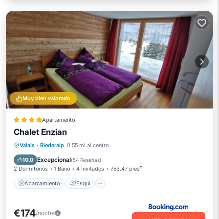
Muy bien valorado
Apartamento
Chalet Enzian
Aparcamiento
Esquí
Valais
·
Riederalp
0.55 mi al centro
Balcón/Terraza
Vistas
Excepcional
10.0
(
54 Reseñas
)
2 Dormitorios
1 Baño
4 Invitados
753.47 pies²
Aparcamiento
Esquí
€174
/noche