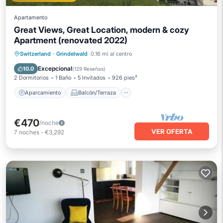
Apartamento
Great Views, Great Location, modern & cozy
Apartment (renovated 2022)
Aparcamiento
Balcón/Terraza
Switzerland
·
Grindelwald
0.16 mi al centro
Cocina
Internet
Excepcional
10.0
(
129 Reseñas
)
2 Dormitorios
1 Baño
5 Invitados
926 pies²
Aparcamiento
Balcón/Terraza
€470
/noche
VER OFERTA
7
noches
-
€3,292