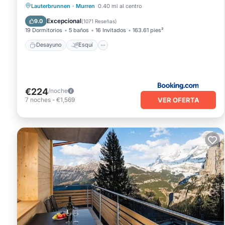
Desayuno
Esquí
Balcón/Terraza
Lauterbrunnen
·
Murren
0.40 mi al centro
Internet
Excepcional
9.0
(
1071 Reseñas
)
19 Dormitorios
5 baños
16 Invitados
163.61 pies²
Desayuno
Esquí
€224
/noche
VER OFERTA
7
noches
-
€1,569