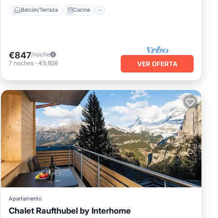
Balcón/Terraza
Cocina
€847
/noche
7
noches
-
€5,926
VER OFERTA
Apartamento
Chalet Raufthubel by Interhome