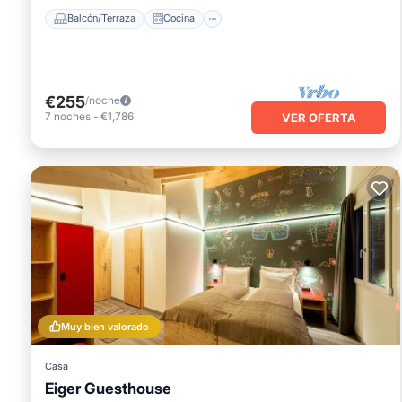
Balcón/Terraza
Cocina
€255
/noche
7
noches
-
€1,786
VER OFERTA
Muy bien valorado
Casa
Eiger Guesthouse