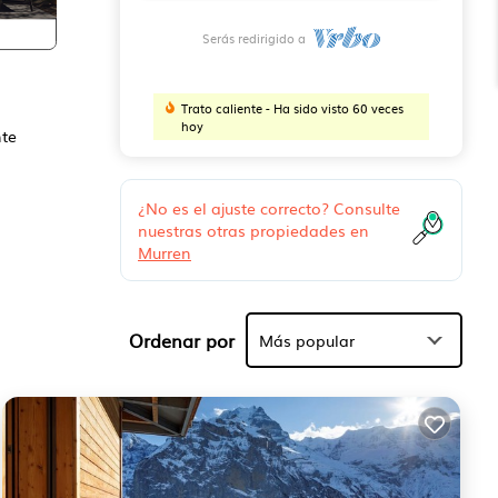
Serás redirigido a
Trato caliente - Ha sido visto 60 veces
hoy
nte
¿No es el ajuste correcto? Consulte
nuestras otras propiedades en
Murren
ión
Ordenar por
antes
Más popular