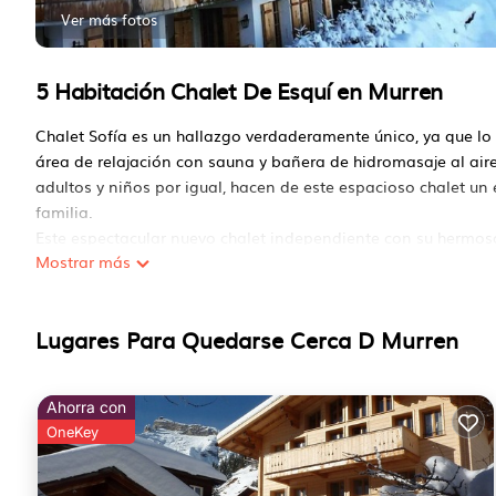
Ver más fotos
5 Habitación Chalet De Esquí en Murren
Chalet Sofía es un hallazgo verdaderamente único, ya que lo
área de relajación con sauna y bañera de hidromasaje al aire
adultos y niños por igual, hacen de este espacioso chalet u
familia.
Este espectacular nuevo chalet independiente con su hermoso
Mostrar más
dentro de la cocina y los baños exhibe un diseño y una funci
El Chalet se encuentra en un lugar privado y tranquilo en la 
de tren Murren BLM con un viaje de 5 minutos o caminando a
Lugares Para Quedarse Cerca D Murren
Desde los grandes balcones del Chalet, formará parte del gr
vistas panorámicas de las legendarias montañas de Eiger, M
El Chalet independiente tiene tres pisos, donde el piso supe
Ahorra con
capacidad para 12 personas alrededor de una gran mesa de 
OneKey
chimenea de piedra abierta en su corazón. Techos de doble 
espectacular Jungfrau masivo y al legendario muro norte del 
Diseño del chalet: