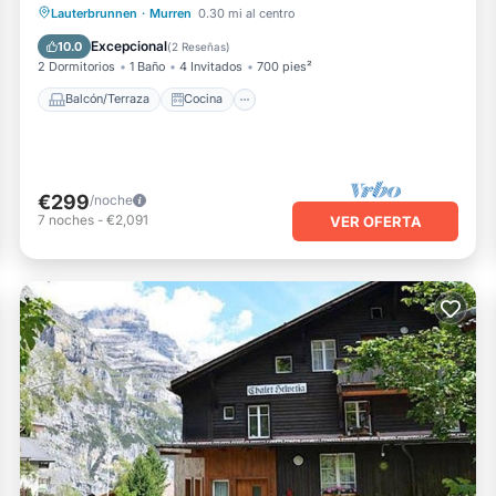
Balcón/Terraza
Cocina
Internet
Lauterbrunnen
·
Murren
0.30 mi al centro
Apto para niños
Excepcional
10.0
(
2 Reseñas
)
2 Dormitorios
1 Baño
4 Invitados
700 pies²
Balcón/Terraza
Cocina
€299
/noche
7
noches
-
€2,091
VER OFERTA