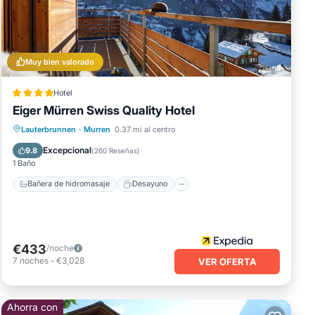
 para
Muy bien valorado
 Este
 w /
Hotel
Eiger Mürren Swiss Quality Hotel
as
Bañera de hidromasaje
Desayuno
Lauterbrunnen
·
Murren
0.37 mi al centro
Piscina
Spa
Excepcional
9.8
(
260 Reseñas
)
1 Baño
ones
Bañera de hidromasaje
Desayuno
.
€433
/noche
7
noches
-
€3,028
VER OFERTA
dados
Ahorra con