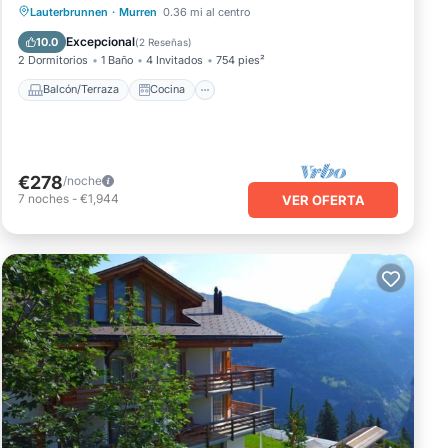
Balcón/Terraza
Cocina
Internet
Lauterbrunnen
·
Murren
0.36 mi al centro
Apto para niños
Excepcional
10.0
(
2 Reseñas
)
2 Dormitorios
1 Baño
4 Invitados
754 pies²
Balcón/Terraza
Cocina
€278
/noche
7
noches
-
€1,944
VER OFERTA