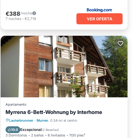
€388
/noche
VER OFERTA
7
noches
-
€2,719
aza,
ínimo
entes
n
Apartamento
Myrrena 6-Bett-Wohnung by Interhome
Balcón/Terraza
Cocina
Internet
Lauterbrunnen
·
Murren
0.34 mi al centro
Apto para niños
Excepcional
10.0
(
2 Reseñas
)
3 Dormitorios
2 baños
6 Invitados
1130 pies²