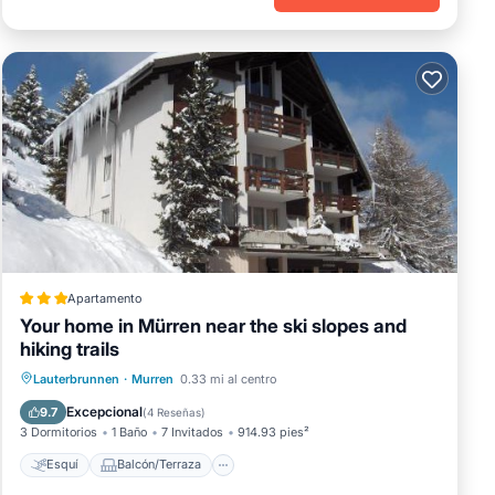
mo
eza.
e es
 el
mo
Apartamento
Your home in Mürren near the ski slopes and
te
hiking trails
Esquí
Balcón/Terraza
Vistas
Lauterbrunnen
·
Murren
0.33 mi al centro
ico.
Internet
Excepcional
9.7
(
4 Reseñas
)
r J.
3 Dormitorios
1 Baño
7 Invitados
914.93 pies²
Esquí
Balcón/Terraza