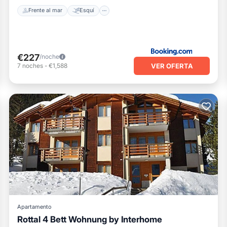
Frente al mar
Esquí
€227
/noche
VER OFERTA
7
noches
-
€1,588
Apartamento
Rottal 4 Bett Wohnung by Interhome