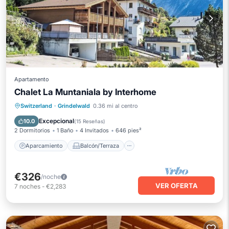
Apartamento
Chalet La Muntaniala by Interhome
Aparcamiento
Balcón/Terraza
Switzerland
·
Grindelwald
0.36 mi al centro
Cocina
Internet
Excepcional
10.0
(
15 Reseñas
)
2 Dormitorios
1 Baño
4 Invitados
646 pies²
Aparcamiento
Balcón/Terraza
€326
/noche
VER OFERTA
7
noches
-
€2,283