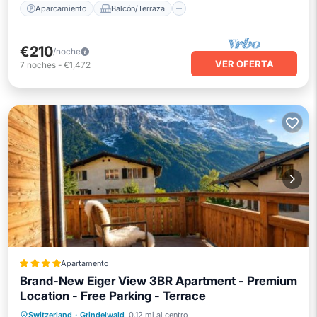
Aparcamiento
Balcón/Terraza
€210
/noche
VER OFERTA
7
noches
-
€1,472
Apartamento
Brand-New Eiger View 3BR Apartment - Premium
Location - Free Parking - Terrace
Aparcamiento
Esquí
Switzerland
·
Grindelwald
0.12 mi al centro