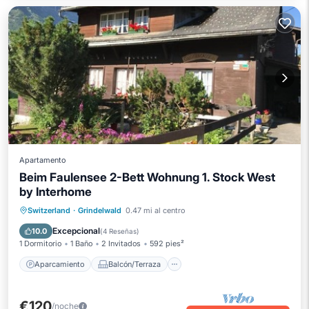
Apartamento
Beim Faulensee 2-Bett Wohnung 1. Stock West
by Interhome
Aparcamiento
Balcón/Terraza
Switzerland
·
Grindelwald
0.47 mi al centro
Cocina
Internet
Excepcional
10.0
(
4 Reseñas
)
1 Dormitorio
1 Baño
2 Invitados
592 pies²
Aparcamiento
Balcón/Terraza
€120
/noche