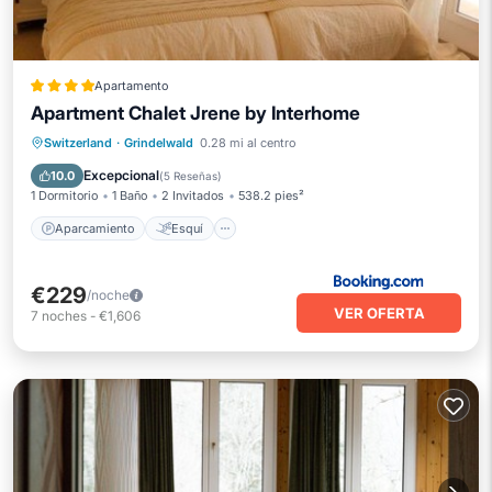
Apartamento
Apartment Chalet Jrene by Interhome
Aparcamiento
Esquí
Internet
Switzerland
·
Grindelwald
0.28 mi al centro
Apto para niños
Excepcional
10.0
(
5 Reseñas
)
1 Dormitorio
1 Baño
2 Invitados
538.2 pies²
Aparcamiento
Esquí
€229
/noche
VER OFERTA
7
noches
-
€1,606