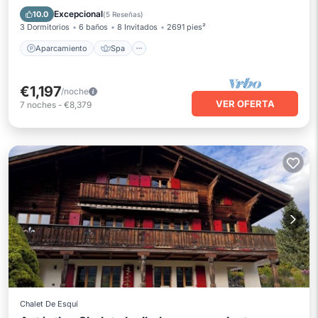
Cocina
Excepcional
10.0
(
5 Reseñas
)
3 Dormitorios
6 baños
8 Invitados
2691 pies²
Aparcamiento
Spa
€1,197
/noche
VER OFERTA
7
noches
-
€8,379
Chalet De Esquí