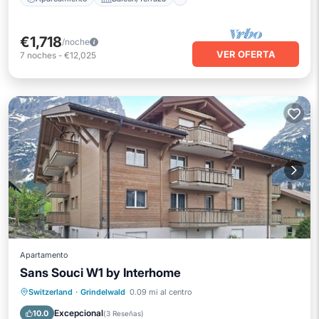
€1,718
/noche
VER OFERTA
7
noches
-
€12,025
Apartamento
Sans Souci W1 by Interhome
Aparcamiento
Balcón/Terraza
Switzerland
·
Grindelwald
0.09 mi al centro
Cocina
Internet
Excepcional
10.0
(
3 Reseñas
)