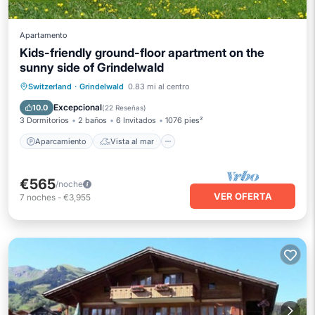
Apartamento
Kids-friendly ground-floor apartment on the
sunny side of Grindelwald
Aparcamiento
Vista al mar
Switzerland
·
Grindelwald
0.83 mi al centro
Balcón/Terraza
Vistas
Excepcional
10.0
(
22 Reseñas
)
3 Dormitorios
2 baños
6 Invitados
1076 pies²
Aparcamiento
Vista al mar
€565
/noche
VER OFERTA
7
noches
-
€3,955