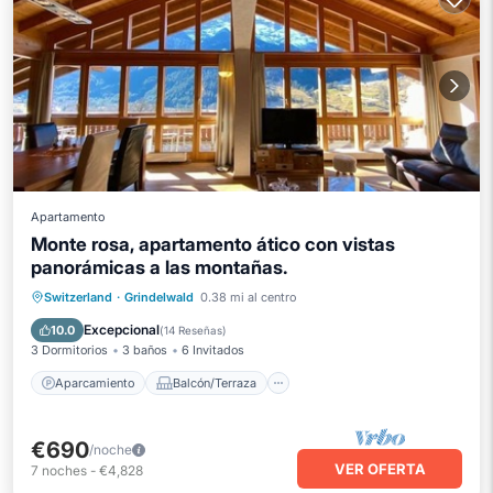
Apartamento
Monte rosa, apartamento ático con vistas
panorámicas a las montañas.
Aparcamiento
Balcón/Terraza
Switzerland
·
Grindelwald
0.38 mi al centro
Cocina
Internet
Excepcional
10.0
(
14 Reseñas
)
3 Dormitorios
3 baños
6 Invitados
Aparcamiento
Balcón/Terraza
€690
/noche
VER OFERTA
7
noches
-
€4,828