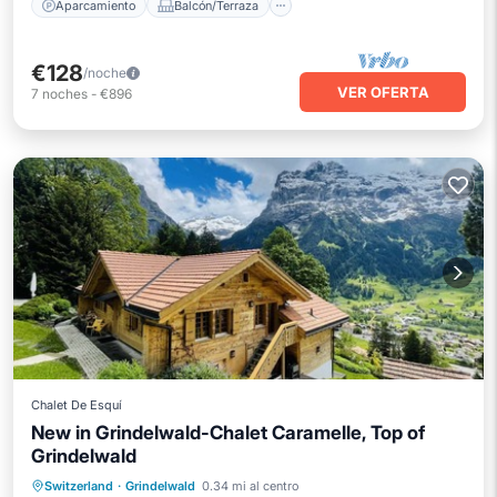
Aparcamiento
Balcón/Terraza
€128
/noche
VER OFERTA
7
noches
-
€896
Chalet De Esquí
New in Grindelwald-Chalet Caramelle, Top of
Grindelwald
Aparcamiento
Spa
Balcón/Terraza
Switzerland
·
Grindelwald
0.34 mi al centro