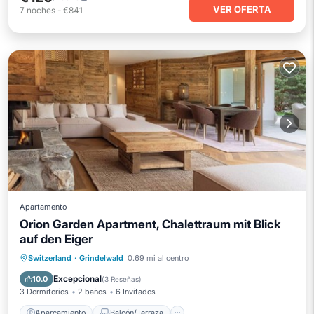
VER OFERTA
7
noches
-
€841
Apartamento
Orion Garden Apartment, Chalettraum mit Blick
auf den Eiger
Aparcamiento
Balcón/Terraza
Switzerland
·
Grindelwald
0.69 mi al centro
Cocina
Internet
Excepcional
10.0
(
3 Reseñas
)
3 Dormitorios
2 baños
6 Invitados
Aparcamiento
Balcón/Terraza