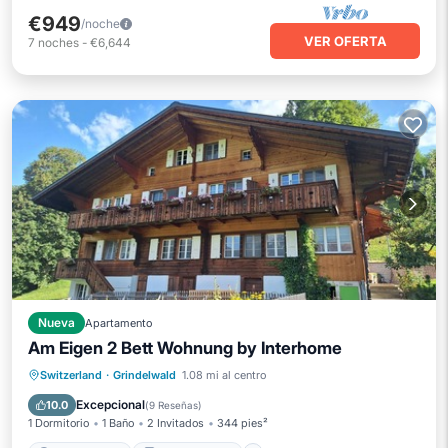
€949
/noche
VER OFERTA
7
noches
-
€6,644
Nueva
Apartamento
Am Eigen 2 Bett Wohnung by Interhome
Aparcamiento
Balcón/Terraza
Switzerland
·
Grindelwald
1.08 mi al centro
Cocina
Internet
Excepcional
10.0
(
9 Reseñas
)
1 Dormitorio
1 Baño
2 Invitados
344 pies²