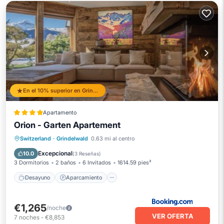
En el 10% superior en Grindelwald
Apartamento
Orion - Garten Apartement
Desayuno
Aparcamiento
Esquí
Switzerland
·
Grindelwald
0.63 mi al centro
Balcón/Terraza
Excepcional
10.0
(
3 Reseñas
)
3 Dormitorios
2 baños
6 Invitados
1614.59 pies²
Desayuno
Aparcamiento
€1,265
/noche
VER OFERTA
7
noches
-
€8,853