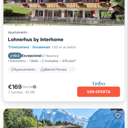
Apartamento
Lohnerhus by Interhome
Aparcamiento
Balcón/Terraza
Switzerland
·
Grindelwald
1.53 mi al centro
Cocina
Internet
Excepcional
10.0
(
21 Reseñas
)
1 Dormitorio
1 Baño
2 Invitados
474 pies²
Aparcamiento
Balcón/Terraza
€169
/noche
VER OFERTA
7
noches
-
€1,181