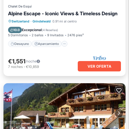
Chalet De Esquí
Alpine Escape - Iconic Views & Timeless Design
Desayuno
Aparcamiento
Switzerland
·
Grindelwald
0.91 mi al centro
Vista al mar
Balcón/Terraza
Excepcional
10.0
(
4 Reseñas
)
5 Dormitorios
2 baños
9 Invitados
2476 pies²
Desayuno
Aparcamiento
€1,551
/noche
VER OFERTA
7
noches
-
€10,859