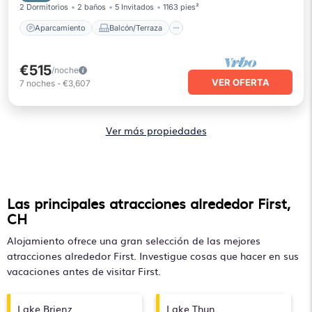
2 Dormitorios
2 baños
5 Invitados
1163 pies²
Aparcamiento
Balcón/Terraza
€515
/noche
VER OFERTA
7
noches
-
€3,607
Ver más propiedades
Las principales atracciones alrededor First,
CH
Alojamiento ofrece una gran selección de las mejores
atracciones alrededor
First
. Investigue cosas que hacer en sus
vacaciones antes de visitar
First
.
Lake Brienz
Lake Thun