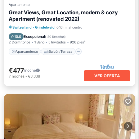
Apartamento
Great Views, Great Location, modern & cozy
Apartment (renovated 2022)
Aparcamiento
Balcón/Terraza
Switzerland
·
Grindelwald
0.16 mi al centro
Cocina
Internet
Excepcional
10.0
(
130 Reseñas
)
2 Dormitorios
1 Baño
5 Invitados
926 pies²
Aparcamiento
Balcón/Terraza
€477
/noche
VER OFERTA
7
noches
-
€3,338