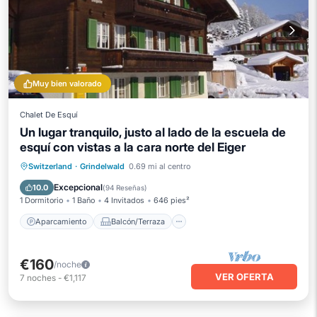
Muy bien valorado
Chalet De Esquí
Un lugar tranquilo, justo al lado de la escuela de
esquí con vistas a la cara norte del Eiger
Aparcamiento
Balcón/Terraza
Switzerland
·
Grindelwald
0.69 mi al centro
Cocina
Internet
Excepcional
10.0
(
94 Reseñas
)
1 Dormitorio
1 Baño
4 Invitados
646 pies²
Aparcamiento
Balcón/Terraza
€160
/noche
VER OFERTA
7
noches
-
€1,117