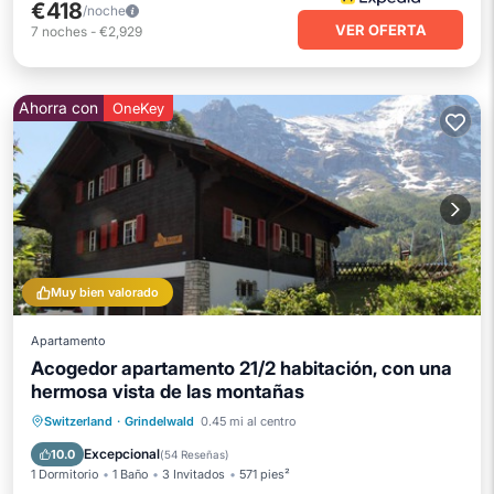
€418
/noche
VER OFERTA
7
noches
-
€2,929
Ahorra con
OneKey
Muy bien valorado
Apartamento
Acogedor apartamento 21/2 habitación, con una
hermosa vista de las montañas
Aparcamiento
Balcón/Terraza
Switzerland
·
Grindelwald
0.45 mi al centro
Cocina
Internet
Excepcional
10.0
(
54 Reseñas
)
1 Dormitorio
1 Baño
3 Invitados
571 pies²