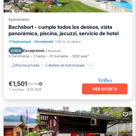
Apartamento
Bachsbort - cumple todos los deseos, vista
panorámica, piscina, jacuzzi, servicio de hotel
Piscina privada
Bañera de hidromasaje
Switzerland
·
Grindelwald
1.52 mi al centro
Aparcamiento
Piscina
Excepcional
10.0
(
4 Reseñas
)
5 Dormitorios
2 baños
10 Invitados
1292 pies²
Piscina privada
Bañera de hidromasaje
€1,501
/noche
VER OFERTA
7
noches
-
€10,508