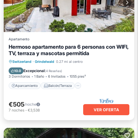
Apartamento
Hermoso apartamento para 6 personas con WIFI,
TV, terraza y mascotas permitida
Aparcamiento
Balcón/Terraza
Switzerland
·
Grindelwald
0.27 mi al centro
Cocina
Internet
Excepcional
10.0
(
4 Reseñas
)
3 Dormitorios
1 Baño
6 Invitados
1055 pies²
Aparcamiento
Balcón/Terraza
€505
/noche
VER OFERTA
7
noches
-
€3,538