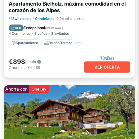
Apartamento Bielholz, máxima comodidad en el
corazón de los Alpes
Aparcamiento
Balcón/Terraza
Switzerland
·
Grindelwald
0.94 mi al centro
Cocina
Internet
Excepcional
10.0
(
39 Reseñas
)
4 Dormitorios
3 baños
8 Invitados
Aparcamiento
Balcón/Terraza
€898
/noche
VER OFERTA
7
noches
-
€6,288
Ahorra con
OneKey