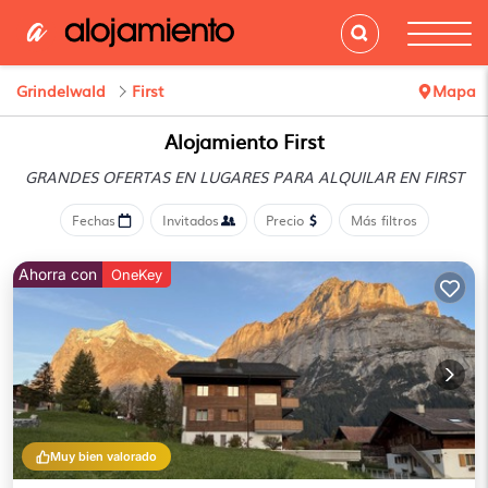
Grindelwald
First
Mapa
Alojamiento First
GRANDES OFERTAS EN LUGARES
PARA ALQUILAR EN FIRST
Fechas
Invitados
Precio
Más filtros
Ahorra con
OneKey
Muy bien valorado