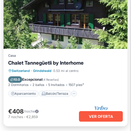
Casa
Chalet Tannegüetli by Interhome
Aparcamiento
Balcón/Terraza
Switzerland
·
Grindelwald
0.53 mi al centro
Cocina
Internet
Excepcional
10.0
(
4 Reseñas
)
2 Dormitorios
2 baños
5 Invitados
1507 pies²
Aparcamiento
Balcón/Terraza
€408
/noche
VER OFERTA
7
noches
-
€2,859