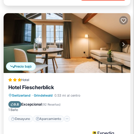
Precio bajó
Hotel
Hotel Fiescherblick
Desayuno
Aparcamiento
Esquí
Switzerland
·
Grindelwald
0.53 mi al centro
Balcón/Terraza
Excepcional
9.8
(
92 Reseñas
)
1 Baño
Desayuno
Aparcamiento