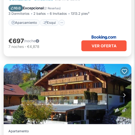
Balcón/Terraza
Internet
Excepcional
10.0
(
2 Reseñas
)
3 Dormitorios
2 baños
6 Invitados
1313.2 pies²
Aparcamiento
Esquí
€697
/noche
VER OFERTA
7
noches
-
€4,878
Apartamento